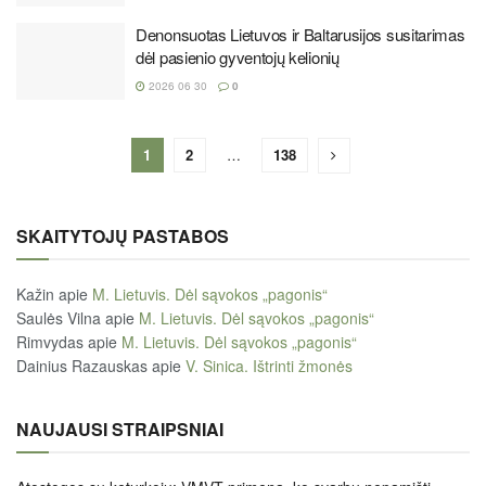
Denonsuotas Lietuvos ir Baltarusijos susitarimas
dėl pasienio gyventojų kelionių
2026 06 30
0
1
2
…
138
SKAITYTOJŲ PASTABOS
Kažin
apie
M. Lietuvis. Dėl sąvokos „pagonis“
Saulės Vilna
apie
M. Lietuvis. Dėl sąvokos „pagonis“
Rimvydas
apie
M. Lietuvis. Dėl sąvokos „pagonis“
Dainius Razauskas
apie
V. Sinica. Ištrinti žmonės
NAUJAUSI STRAIPSNIAI