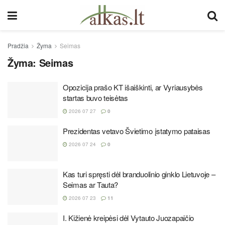
Pradžia
Žyma
Seimas
Žyma:
Seimas
Opozicija prašo KT išaiškinti, ar Vyriausybės
startas buvo teisėtas
2026 07 27
0
Prezidentas vetavo Švietimo įstatymo pataisas
2026 07 24
0
Kas turi spręsti dėl branduolinio ginklo Lietuvoje –
Seimas ar Tauta?
2026 07 23
11
I. Kižienė kreipėsi dėl Vytauto Juozapaičio