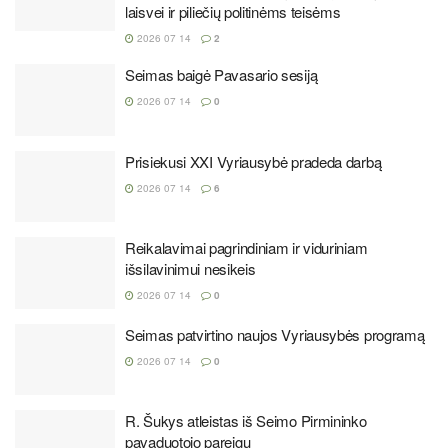
laisvei ir piliečių politinėms teisėms
2026 07 14
2
Seimas baigė Pavasario sesiją
2026 07 14
0
Prisiekusi XXI Vyriausybė pradeda darbą
2026 07 14
6
Reikalavimai pagrindiniam ir viduriniam
išsilavinimui nesikeis
2026 07 14
0
Seimas patvirtino naujos Vyriausybės programą
2026 07 14
0
R. Šukys atleistas iš Seimo Pirmininko
pavaduotojo pareigų