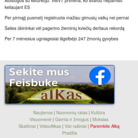
Atostogos su keturkoju: VMVT primena, ko svarbu nepamišti
keliaujant ES
Per pirmąjį pusmetį registruota mažiau gimusių vaikų nei pernai
Šalies ūkininkai vėl pagerino žieminių kviečių derliaus rekordą
Per 7 mėnesius ugniagesiai išgelbėjo 247 žmonių gyvybes
Naujienos
|
Nuomonių ratas
|
Kultūra
Visuomenė
|
Gamta ir žmogus
|
Mokslas
Skaitiniai
|
VideoAlkas
|
Visi rašiniai
|
Paremkite Alką
Pradžia