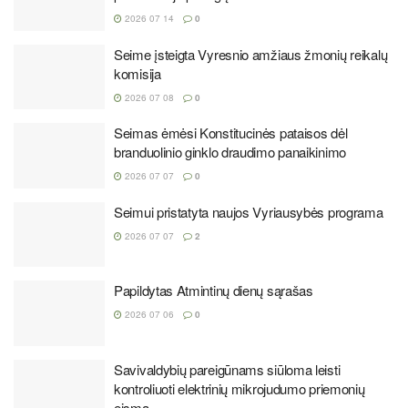
2026 07 14
0
Seime įsteigta Vyresnio amžiaus žmonių reikalų
komisija
2026 07 08
0
Seimas ėmėsi Konstitucinės pataisos dėl
branduolinio ginklo draudimo panaikinimo
2026 07 07
0
Seimui pristatyta naujos Vyriausybės programa
2026 07 07
2
Papildytas Atmintinų dienų sąrašas
2026 07 06
0
Savivaldybių pareigūnams siūloma leisti
kontroliuoti elektrinių mikrojudumo priemonių
eismą