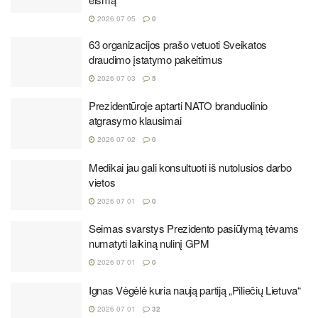
2026 07 05
0
63 organizacijos prašo vetuoti Sveikatos
draudimo įstatymo pakeitimus
2026 07 03
5
Prezidentūroje aptarti NATO branduolinio
atgrasymo klausimai
2026 07 02
0
Medikai jau gali konsultuoti iš nutolusios darbo
vietos
2026 07 01
0
Seimas svarstys Prezidento pasiūlymą tėvams
numatyti laikiną nulinį GPM
2026 07 01
0
Ignas Vėgėlė kuria naują partiją „Piliečių Lietuva“
2026 07 01
32