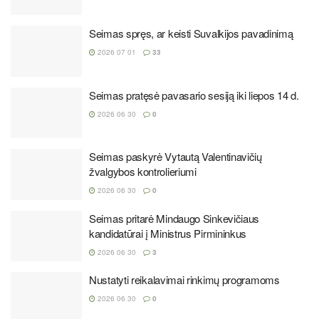
Seimas spręs, ar keisti Suvalkijos pavadinimą
2026 07 01
33
Seimas pratęsė pavasario sesiją iki liepos 14 d.
2026 06 30
0
Seimas paskyrė Vytautą Valentinavičių
žvalgybos kontrolieriumi
2026 06 30
0
Seimas pritarė Mindaugo Sinkevičiaus
kandidatūrai į Ministrus Pirmininkus
2026 06 30
3
Nustatyti reikalavimai rinkimų programoms
2026 06 30
0