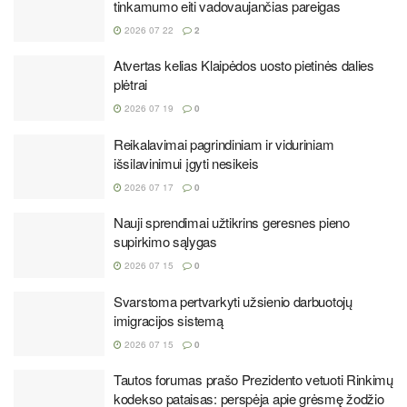
tinkamumo eiti vadovaujančias pareigas
2026 07 22
2
Atvertas kelias Klaipėdos uosto pietinės dalies
plėtrai
2026 07 19
0
Reikalavimai pagrindiniam ir viduriniam
išsilavinimui įgyti nesikeis
2026 07 17
0
Nauji sprendimai užtikrins geresnes pieno
supirkimo sąlygas
2026 07 15
0
Svarstoma pertvarkyti užsienio darbuotojų
imigracijos sistemą
2026 07 15
0
Tautos forumas prašo Prezidento vetuoti Rinkimų
kodekso pataisas: perspėja apie grėsmę žodžio