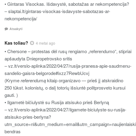
• Gintaras Visockas. Išdavystė, sabotažas ar nekompetencija?
– slaptai.lt/gintaras-visockas-isdavyste-sabotazas-ar-
nekompetencija/
Atsakyti
Kas toliau?
4 metai ago
• Chersone – protestas dėl rusų rengiamo „referendumo“, stipriai
apšaudyta Dniepropetrovsko sritis
– vz.lt/verslo-aplinka/2022/04/27/rusija-pranesa-apie-saudmenu-
sandelio-gaisra-belgorode#ixzz7RewbUcvj
(Kryme
referendumą
kitaip organizavo — prieš jį atskraidino
250 tūkst. kolonistų, o dalį totorių išsiuntė politprosveto kursui
gauti. )
• Ilgametė bičiulystė su Rusija atsisuko prieš Berlyną
– vz.lt/verslo-aplinka/2022/04/27/ilgamete-biciulyste-su-rusija-
atsisuko-pries-berlyna?
utm_source=nl&utm_medium=email&utm_campaign=naujienlaiski
bendras