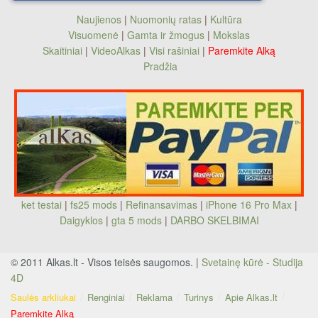
Naujienos
|
Nuomonių ratas
|
Kultūra
Visuomenė
|
Gamta ir žmogus
|
Mokslas
Skaitiniai
|
VideoAlkas
|
Visi rašiniai
|
Paremkite Alką
Pradžia
ket testai
|
fs25 mods
|
Refinansavimas
|
iPhone 16 Pro Max
|
Daigyklos
|
gta 5 mods
|
DARBO SKELBIMAI
© 2011 Alkas.lt - Visos teisės saugomos. |
Svetainę kūrė - Studija
4D
Saulės arkliukai
Renginiai
Reklama
Turinys
Apie Alkas.lt
Paremkite Alką