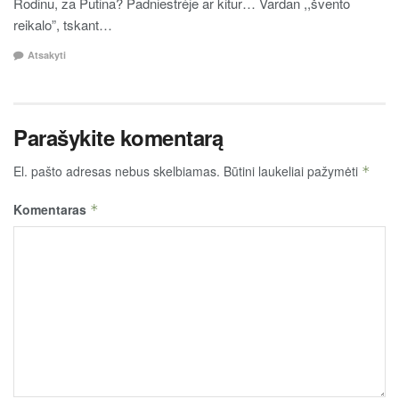
Rodinu, za Putina? Padniestrėje ar kitur… Vardan ,,švento
reikalo”, tskant…
Atsakyti
Parašykite komentarą
El. pašto adresas nebus skelbiamas.
Būtini laukeliai pažymėti
*
Komentaras
*