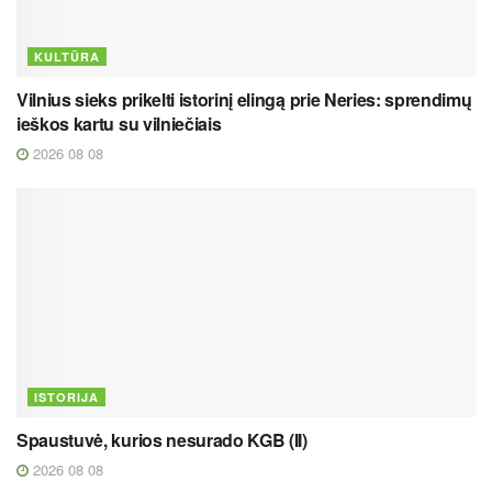
KULTŪRA
Vilnius sieks prikelti istorinį elingą prie Neries: sprendimų
ieškos kartu su vilniečiais
2026 08 08
ISTORIJA
Spaustuvė, kurios nesurado KGB (II)
2026 08 08