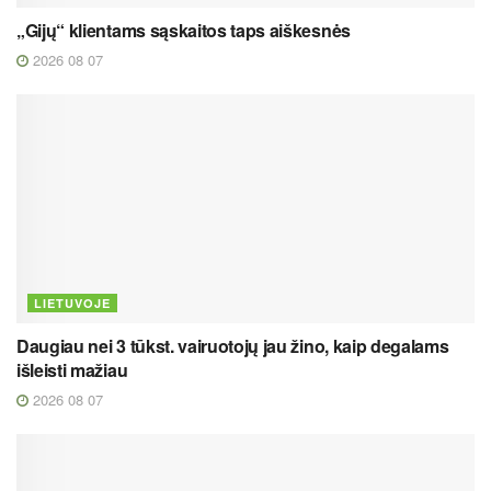
„Gijų“ klientams sąskaitos taps aiškesnės
2026 08 07
LIETUVOJE
Daugiau nei 3 tūkst. vairuotojų jau žino, kaip degalams
išleisti mažiau
2026 08 07