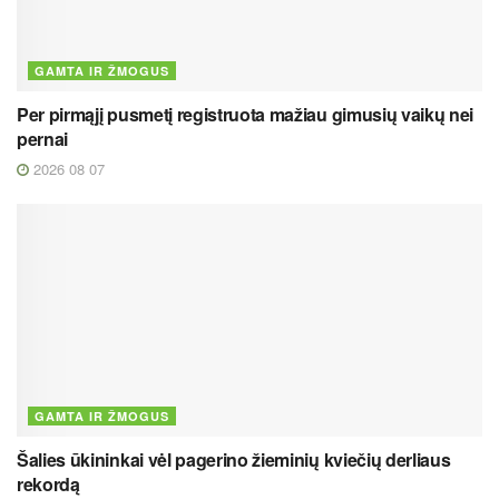
GAMTA IR ŽMOGUS
Per pirmąjį pusmetį registruota mažiau gimusių vaikų nei
pernai
2026 08 07
GAMTA IR ŽMOGUS
Šalies ūkininkai vėl pagerino žieminių kviečių derliaus
rekordą