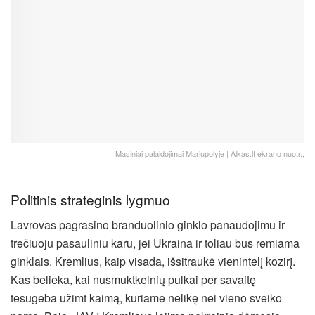
Masiniai palaidojimai Mariupolyje | Alkas.lt ekrano nuotr.,
Politinis strateginis lygmuo
Lavrovas pagrasino branduolinio ginklo panaudojimu ir
trečiuoju pasauliniu karu, jei Ukraina ir toliau bus remiama
ginklais. Kremlius, kaip visada, išsitraukė vienintelį kozirį.
Kas belieka, kai nusmuktkelnių pulkai per savaitę
tesugeba užimt kaimą, kuriame nelikę nei vieno sveiko