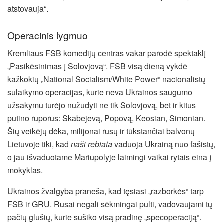
atstovauja“.
Operacinis lygmuo
Kremliaus FSB komedijų centras vakar parodė spektaklį
„Pasikėsinimas į Solovjovą“. FSB visą dieną vykdė
kažkokių „National Socialism/White Power“ nacionalistų
sulaikymo operacijas, kurie neva Ukrainos saugumo
užsakymu turėjo nužudyti ne tik Solovjovą, bet ir kitus
putino ruporus: Skabejevą, Popovą, Keosian, Simonian.
Šių veikėjų dėka, milijonai rusų ir tūkstančiai balvonų
Lietuvoje tiki, kad
naši rebiata
vaduoja Ukrainą nuo fašistų,
o jau išvaduotame Mariupolyje laimingi vaikai rytais eina į
mokyklas.
Ukrainos žvalgyba praneša, kad tęsiasi „razborkės“ tarp
FSB ir GRU. Rusai negali sėkmingai pulti, vadovaujami tų
pačių glušių, kurie sušiko visą pradinę „specoperaciją“.