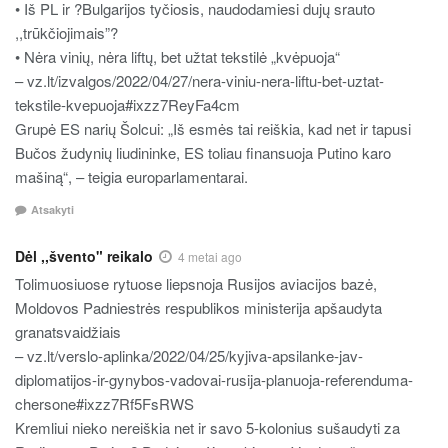
• Iš PL ir ?Bulgarijos tyčiosis, naudodamiesi dujų srauto
,,trūkčiojimais”?
• Nėra vinių, nėra liftų, bet užtat tekstilė „kvėpuoja“
– vz.lt/izvalgos/2022/04/27/nera-viniu-nera-liftu-bet-uztat-
tekstile-kvepuoja#ixzz7ReyFa4cm
Grupė ES narių Šolcui: „Iš esmės tai reiškia, kad net ir tapusi
Bučos žudynių liudininke, ES toliau finansuoja Putino karo
mašiną“, – teigia europarlamentarai.
Atsakyti
Dėl ,,švento" reikalo
4 metai ago
Tolimuosiuose rytuose liepsnoja Rusijos aviacijos bazė,
Moldovos Padniestrės respublikos ministerija apšaudyta
granatsvaidžiais
– vz.lt/verslo-aplinka/2022/04/25/kyjiva-apsilanke-jav-
diplomatijos-ir-gynybos-vadovai-rusija-planuoja-referenduma-
chersone#ixzz7Rf5FsRWS
Kremliui nieko nereiškia net ir savo 5-kolonius sušaudyti za