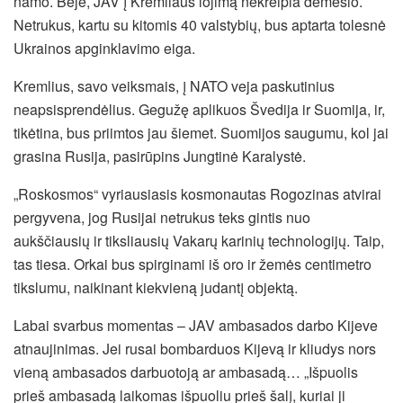
namo. Beje, JAV į Kremliaus lojimą nekreipia dėmesio.
Netrukus, kartu su kitomis 40 valstybių, bus aptarta tolesnė
Ukrainos apginklavimo eiga.
Kremlius, savo veiksmais, į NATO veja paskutinius
neapsisprendėlius. Gegužę aplikuos Švedija ir Suomija, ir,
tikėtina, bus priimtos jau šiemet. Suomijos saugumu, kol jai
grasina Rusija, pasirūpins Jungtinė Karalystė.
„Roskosmos“ vyriausiasis kosmonautas Rogozinas atvirai
pergyvena, jog Rusijai netrukus teks gintis nuo
aukščiausių ir tiksliausių Vakarų karinių technologijų. Taip,
tas tiesa. Orkai bus spirginami iš oro ir žemės centimetro
tikslumu, naikinant kiekvieną judantį objektą.
Labai svarbus momentas – JAV ambasados darbo Kijeve
atnaujinimas. Jei rusai bombarduos Kijevą ir kliudys nors
vieną ambasados darbuotoją ar ambasadą… „Išpuolis
prieš ambasadą laikomas išpuoliu prieš šalį, kuriai ji