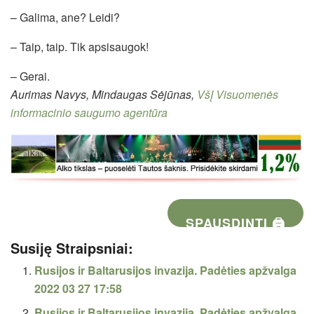
– Galima, ane? Leidi?
– Taip, taip. Tik apsisaugok!
– Gerai.
Aurimas Navys, Mindaugas Sėjūnas,
VšĮ Visuomenės
informacinio saugumo agentūra
SPAUSDINTI 🖨
Susiję Straipsniai:
Rusijos ir Baltarusijos invazija. Padėties apžvalga
2022 03 27 17:58
Rusijos ir Baltarusijos invazija. Padėties apžvalga