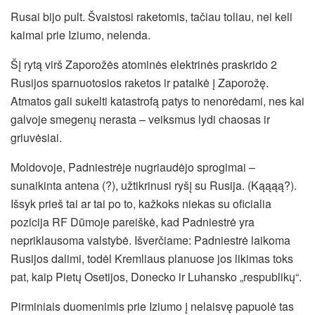
Rusai bijo pult. Švaistosi raketomis, tačiau toliau, nei keli
kaimai prie Iziumo, nelenda.
Šį rytą virš Zaporožės atominės elektrinės praskrido 2
Rusijos sparnuotosios raketos ir pataikė į Zaporožę.
Atmatos gali sukelti katastrofą patys to nenorėdami, nes kai
galvoje smegenų nerasta – veiksmus lydi chaosas ir
griuvėsiai.
Moldovoje, Padniestrėje nugriaudėjo sprogimai –
sunaikinta antena (?), užtikrinusi ryšį su Rusija. (Kąąąą?).
Išsyk prieš tai ar tai po to, kažkoks niekas su oficialia
pozicija RF Dūmoje pareiškė, kad Padniestrė yra
nepriklausoma valstybė. Išverčiame: Padniestrė laikoma
Rusijos dalimi, todėl Kremliaus planuose jos likimas toks
pat, kaip Pietų Osetijos, Donecko ir Luhansko „respublikų“.
Pirminiais duomenimis prie Iziumo į nelaisvę papuolė tas