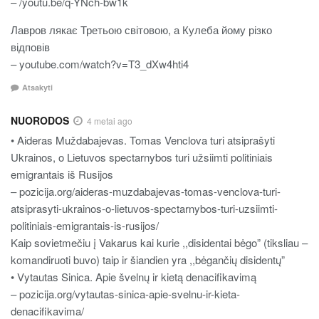
– /youtu.be/q-YNch-bw1k
Лавров лякає Третьою світовою, а Кулеба йому різко
відповів
– youtube.com/watch?v=T3_dXw4hti4
Atsakyti
NUORODOS
4 metai ago
• Aideras Muždabajevas. Tomas Venclova turi atsiprašyti
Ukrainos, o Lietuvos spectarnybos turi užsiimti politiniais
emigrantais iš Rusijos
– pozicija.org/aideras-muzdabajevas-tomas-venclova-turi-
atsiprasyti-ukrainos-o-lietuvos-spectarnybos-turi-uzsiimti-
politiniais-emigrantais-is-rusijos/
Kaip sovietmečiu į Vakarus kai kurie ,,disidentai bėgo” (tiksliau –
komandiruoti buvo) taip ir šiandien yra ,,bėgančių disidentų”
• Vytautas Sinica. Apie švelnų ir kietą denacifikavimą
– pozicija.org/vytautas-sinica-apie-svelnu-ir-kieta-
denacifikavima/