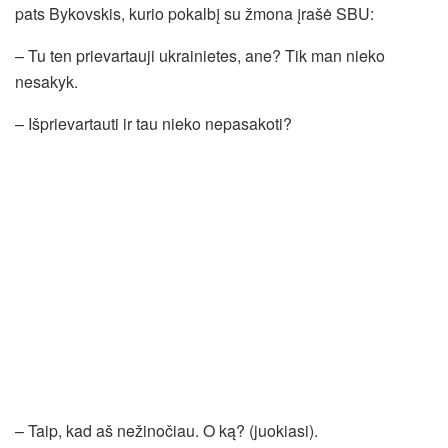
pats Bykovskis, kurio pokalbį su žmona įrašė SBU:
– Tu ten prievartauji ukrainietes, ane? Tik man nieko
nesakyk.
– Išprievartauti ir tau nieko nepasakoti?
– Taip, kad aš nežinočiau. O ką? (juokiasi).