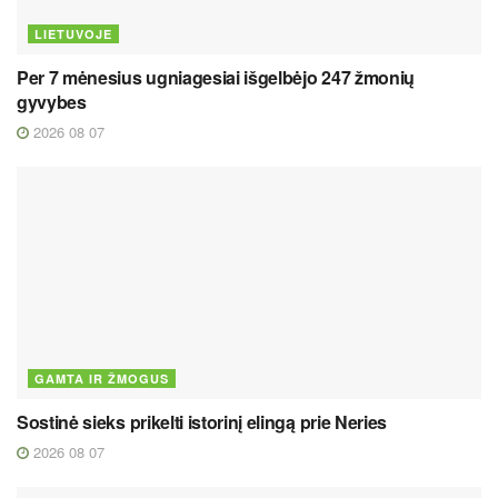
LIETUVOJE
Per 7 mėnesius ugniagesiai išgelbėjo 247 žmonių
gyvybes
2026 08 07
GAMTA IR ŽMOGUS
Sostinė sieks prikelti istorinį elingą prie Neries
2026 08 07