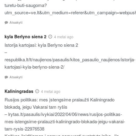
turetu-buti-saugoma?
utm_source=ve.lt&utm_medium=referer&utm_campaign=webpus
Atsakyti
kyla Berlyno siena 2
4 metai ago
Istorija kartojasi: kyla Berlyno siena 2
–
respublika.lt/lt/naujienos/pasaulis/kitos_pasaulio_naujienos/istorija-
kartojasi-kyla-berlyno-siena-2/
Atsakyti
Kaliningradas
4 metai ago
Rusijos politikas: mes įstengsime pralaužti Kaliningrado
blokadą, jeigu Vakarai tam ryšis
– lrytas.lt/pasaulis/ivykiai/2022/04/06/news/rusijos-politikas-
mes-istengsime-pralauzti-kaliningrado-blokada-jeigu-vakarai-
tam-rysis-22976538
Kažkas įleidžiamas į namus pagyventi nustatytą laiką. Jis