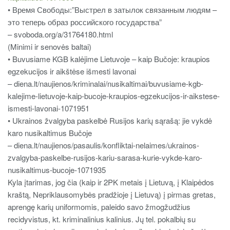
• Время Свободы:”Выстрел в затылок связанным людям –
это теперь образ российского государства”
– svoboda.org/a/31764180.html
(Minimi ir senovės baltai)
• Buvusiame KGB kalėjime Lietuvoje – kaip Bučoje: kraupios
egzekucijos ir aikštėse išmesti lavonai
– diena.lt/naujienos/kriminalai/nusikaltimai/buvusiame-kgb-
kalejime-lietuvoje-kaip-bucoje-kraupios-egzekucijos-ir-aikstese-
ismesti-lavonai-1071951
• Ukrainos žvalgyba paskelbė Rusijos karių sąrašą: jie vykdė
karo nusikaltimus Bučoje
– diena.lt/naujienos/pasaulis/konfliktai-nelaimes/ukrainos-
zvalgyba-paskelbe-rusijos-kariu-sarasa-kurie-vykde-karo-
nusikaltimus-bucoje-1071935
Kyla įtarimas, jog čia (kaip ir 2PK metais į Lietuvą, į Klaipėdos
kraštą, Nepriklausomybės pradžioje į Lietuvą) į pirmas gretas,
aprengę karių uniformomis, paleido savo žmogžudžius
recidyvistus, kt. kriminalinius kalinius. Jų tel. pokalbių su