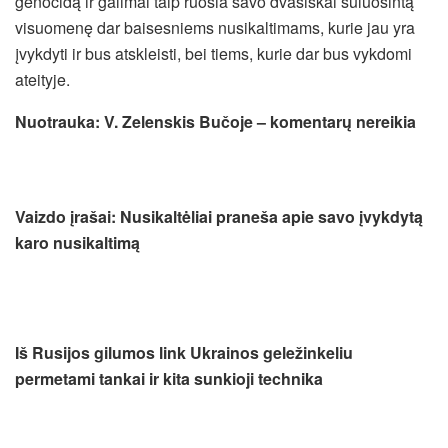
genocidą ir galimai taip ruošia savo dvasiškai suluošintą
visuomenę dar baisesniems nusikaltimams, kurie jau yra
įvykdyti ir bus atskleisti, bei tiems, kurie dar bus vykdomi
ateityje.
Nuotrauka: V. Zelenskis Bučoje – komentarų nereikia
Vaizdo įrašai: Nusikaltėliai praneša apie savo įvykdytą
karo nusikaltimą
Iš Rusijos gilumos link Ukrainos geležinkeliu
permetami tankai ir kita sunkioji technika