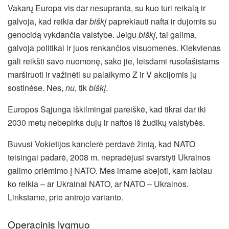
Vakarų Europa vis dar nesupranta, su kuo turi reikalą ir
galvoja, kad reikia dar
biškį
paprekiauti nafta ir dujomis su
genocidą vykdančia valstybe. Jeigu
biškį
, tai galima,
galvoja politikai ir juos renkančios visuomenės. Kiekvienas
gali reikšti savo nuomonę, sako jie, leisdami rusofašistams
marširuoti ir važinėti su palaikymo Z ir V akcijomis jų
sostinėse. Nes,
nu
, tik
biškį
.
Europos Sąjunga iškilmingai pareiškė, kad tikrai dar iki
2030 metų nebepirks dujų ir naftos iš žudikų valstybės.
Buvusi Vokietijos kanclerė perdavė žinią, kad NATO
teisingai padarė, 2008 m. nepradėjusi svarstyti Ukrainos
galimo priėmimo į NATO. Mes imame abejoti, kam labiau
ko reikia – ar Ukrainai NATO, ar NATO – Ukrainos.
Linkstame, prie antrojo varianto.
Operacinis lygmuo