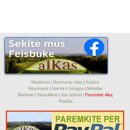
Naujienos
|
Nuomonių ratas
|
Kultūra
Visuomenė
|
Gamta ir žmogus
|
Mokslas
Skaitiniai
|
VideoAlkas
|
Visi rašiniai
|
Paremkite Alką
Pradžia