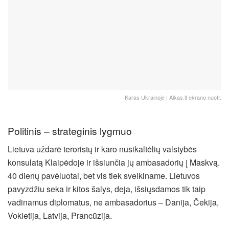
Karas Ukrainoje | Alkas.lt ekrano nuotr.
Politinis – strateginis lygmuo
Lietuva uždarė teroristų ir karo nusikaltėlių valstybės
konsulatą Klaipėdoje ir išsiunčia jų ambasadorių į Maskvą.
40 dienų pavėluotai, bet vis tiek sveikiname. Lietuvos
pavyzdžiu seka ir kitos šalys, deja, išsiųsdamos tik taip
vadinamus diplomatus, ne ambasadorius – Danija, Čekija,
Vokietija, Latvija, Prancūzija.