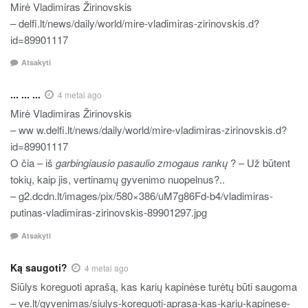
Mirė Vladimiras Žirinovskis
– delfi.lt/news/daily/world/mire-vladimiras-zirinovskis.d?
id=89901117
Atsakyti
... ... ...
4 metai ago
Mirė Vladimiras Žirinovskis
– ww w.delfi.lt/news/daily/world/mire-vladimiras-zirinovskis.d?
id=89901117
O čia – iš
garbingiausio pasaulio zmogaus rankų
? – Už būtent
tokių, kaip jis, vertinamų gyvenimo nuopelnus?..
– g2.dcdn.lt/images/pix/580×386/uM7g86Fd-b4/vladimiras-
putinas-vladimiras-zirinovskis-89901297.jpg
Atsakyti
Ką saugoti?
4 metai ago
Siūlys koreguoti aprašą, kas karių kapinėse turėtų būti saugoma
– ve.lt/gyvenimas/siulys-koreguoti-aprasa-kas-kariu-kapinese-