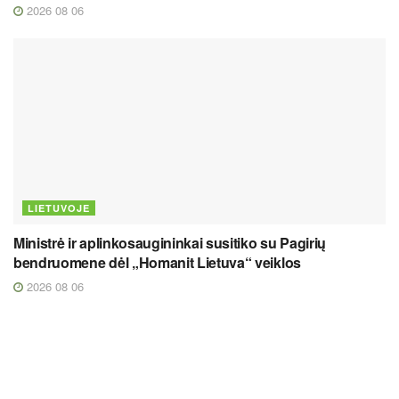
2026 08 06
LIETUVOJE
Ministrė ir aplinkosaugininkai susitiko su Pagirių
bendruomene dėl „Homanit Lietuva“ veiklos
2026 08 06