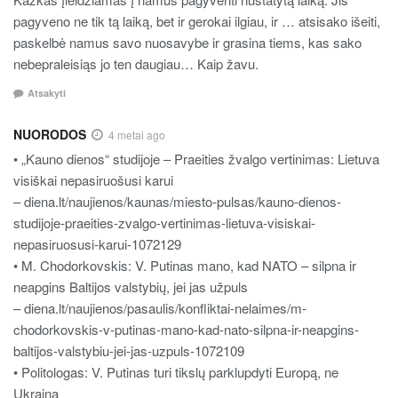
pagyveno ne tik tą laiką, bet ir gerokai ilgiau, ir … atsisako išeiti,
paskelbė namus savo nuosavybe ir grasina tiems, kas sako
nebepraleisiąs jo ten daugiau… Kaip žavu.
Atsakyti
NUORODOS
4 metai ago
• „Kauno dienos“ studijoje – Praeities žvalgo vertinimas: Lietuva
visiškai nepasiruošusi karui
– diena.lt/naujienos/kaunas/miesto-pulsas/kauno-dienos-
studijoje-praeities-zvalgo-vertinimas-lietuva-visiskai-
nepasiruosusi-karui-1072129
• M. Chodorkovskis: V. Putinas mano, kad NATO – silpna ir
neapgins Baltijos valstybių, jei jas užpuls
– diena.lt/naujienos/pasaulis/konfliktai-nelaimes/m-
chodorkovskis-v-putinas-mano-kad-nato-silpna-ir-neapgins-
baltijos-valstybiu-jei-jas-uzpuls-1072109
• Politologas: V. Putinas turi tikslų parklupdyti Europą, ne
Ukrainą