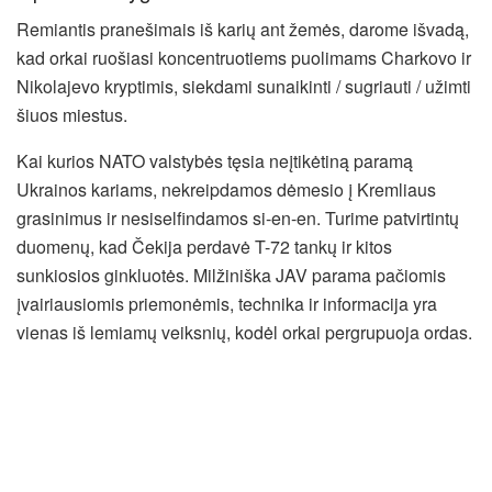
Remiantis pranešimais iš karių ant žemės, darome išvadą,
kad orkai ruošiasi koncentruotiems puolimams Charkovo ir
Nikolajevo kryptimis, siekdami sunaikinti / sugriauti / užimti
šiuos miestus.
Kai kurios NATO valstybės tęsia neįtikėtiną paramą
Ukrainos kariams, nekreipdamos dėmesio į Kremliaus
grasinimus ir nesiselfindamos si-en-en. Turime patvirtintų
duomenų, kad Čekija perdavė T-72 tankų ir kitos
sunkiosios ginkluotės. Milžiniška JAV parama pačiomis
įvairiausiomis priemonėmis, technika ir informacija yra
vienas iš lemiamų veiksnių, kodėl orkai pergrupuoja ordas.