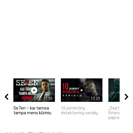
17:50
12:25
Se7en – kai tamsa
10 įsimintinų
„Septynių Ka
tampa meno kūriniu
detektyvinių serialų
Riteris" – kai
paprastumas