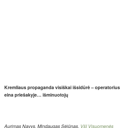
Kremliaus propaganda visiškai išsidūrė – operatorius
eina priešakyje… išminuotojų
Aurimas Navys, Mindaugas Sėjūnas,
VšĮ Visuomenės