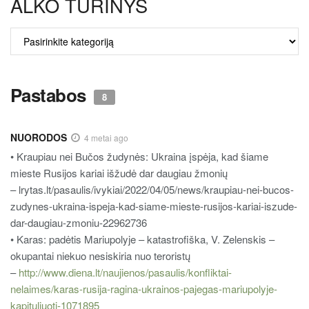
ALKO TURINYS
ALKO
TURINYS
Pastabos
8
NUORODOS
4 metai ago
• Kraupiau nei Bučos žudynės: Ukraina įspėja, kad šiame
mieste Rusijos kariai išžudė dar daugiau žmonių
– lrytas.lt/pasaulis/ivykiai/2022/04/05/news/kraupiau-nei-bucos-
zudynes-ukraina-ispeja-kad-siame-mieste-rusijos-kariai-iszude-
dar-daugiau-zmoniu-22962736
• Karas: padėtis Mariupolyje – katastrofiška, V. Zelenskis –
okupantai niekuo nesiskiria nuo teroristų
–
http://www.diena.lt/naujienos/pasaulis/konfliktai-
nelaimes/karas-rusija-ragina-ukrainos-pajegas-mariupolyje-
kapituliuoti-1071895