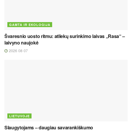
GAMTA IR EKOLOGIJA
Švaresnio uosto ritmu: atliekų surinkimo laivas „Rasa“ –
laivyno naujokė
2026 08 07
LIETUVOJE
Slaugytojams – daugiau savarankiškumo