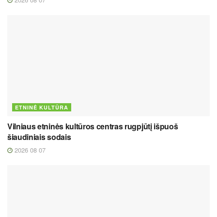
ETNINĖ KULTŪRA
Vilniaus etninės kultūros centras rugpjūtį išpuoš
šiaudiniais sodais
2026 08 07