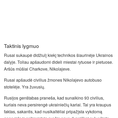
Taktinis lygmuo
Rusai sukaupė didžiulį kiekį technikos šiaurinėje Ukrainos
dalyje. Toliau apšaudomi dideli miestai rytuose ir pietuose.
Aršūs mūšiai Charkove, Nikolajeve.
Rusai apšaudė civilius žmones Nikolajevo autobuso
stotelėje. Yra žuvusių.
Rusijos genštabas praneša, kad sunaikino 93 civilius,
kuriais neva persirengė ukrainiečių kariai. Tai yra kraupus
faktas, sakantis, kad nusikaltėliai pripažįsta vykdomą