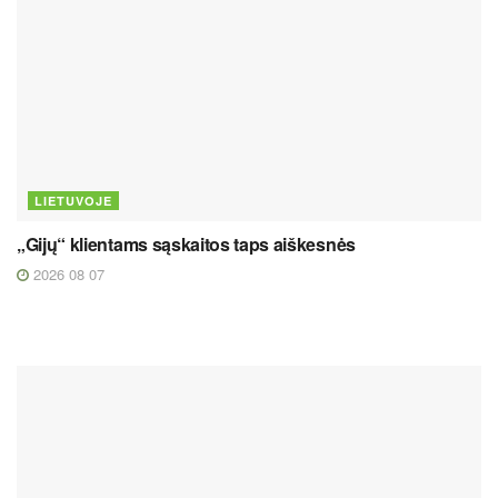
LIETUVOJE
„Gijų“ klientams sąskaitos taps aiškesnės
2026 08 07