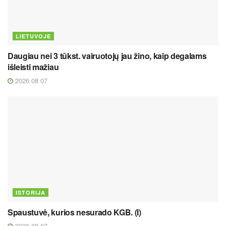
LIETUVOJE
Daugiau nei 3 tūkst. vairuotojų jau žino, kaip degalams
išleisti mažiau
2026 08 07
ISTORIJA
Spaustuvė, kurios nesurado KGB. (I)
2026 08 07