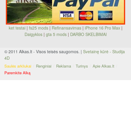
ket testai
|
fs25 mods
|
Refinansavimas
|
iPhone 16 Pro Max
|
Daigyklos
|
gta 5 mods
|
DARBO SKELBIMAI
© 2011 Alkas.lt - Visos teisės saugomos. |
Svetainę kūrė - Studija
4D
Saulės arkliukai
Renginiai
Reklama
Turinys
Apie Alkas.lt
Paremkite Alką