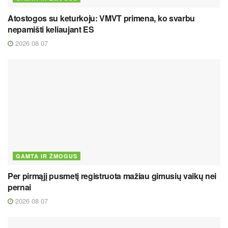
Atostogos su keturkoju: VMVT primena, ko svarbu
nepamišti keliaujant ES
2026 08 07
GAMTA IR ŽMOGUS
Per pirmąjį pusmetį registruota mažiau gimusių vaikų nei
pernai
2026 08 07