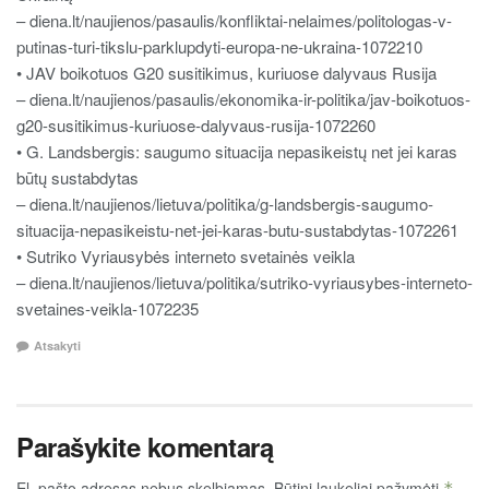
– diena.lt/naujienos/pasaulis/konfliktai-nelaimes/politologas-v-
putinas-turi-tikslu-parklupdyti-europa-ne-ukraina-1072210
• JAV boikotuos G20 susitikimus, kuriuose dalyvaus Rusija
– diena.lt/naujienos/pasaulis/ekonomika-ir-politika/jav-boikotuos-
g20-susitikimus-kuriuose-dalyvaus-rusija-1072260
• G. Landsbergis: saugumo situacija nepasikeistų net jei karas
būtų sustabdytas
– diena.lt/naujienos/lietuva/politika/g-landsbergis-saugumo-
situacija-nepasikeistu-net-jei-karas-butu-sustabdytas-1072261
• Sutriko Vyriausybės interneto svetainės veikla
– diena.lt/naujienos/lietuva/politika/sutriko-vyriausybes-interneto-
svetaines-veikla-1072235
Atsakyti
Parašykite komentarą
El. pašto adresas nebus skelbiamas.
Būtini laukeliai pažymėti
*