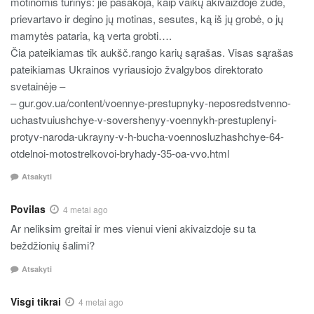
motinomis turinys: jie pasakoja, kaip vaikų akivaizdoje žudė,
prievartavo ir degino jų motinas, sesutes, ką iš jų grobė, o jų
mamytės pataria, ką verta grobti….
Čia pateikiamas tik aukšč.rango karių sąrašas. Visas sąrašas
pateikiamas Ukrainos vyriausiojo žvalgybos direktorato
svetainėje –
– gur.gov.ua/content/voennye-prestupnyky-neposredstvenno-
uchastvuiushchye-v-sovershenyy-voennykh-prestuplenyi-
protyv-naroda-ukrayny-v-h-bucha-voennosluzhashchye-64-
otdelnoi-motostrelkovoi-bryhady-35-oa-vvo.html
Atsakyti
Povilas
4 metai ago
Ar neliksim greitai ir mes vienui vieni akivaizdoje su ta
beždžionių šalimi?
Atsakyti
Visgi tikrai
4 metai ago