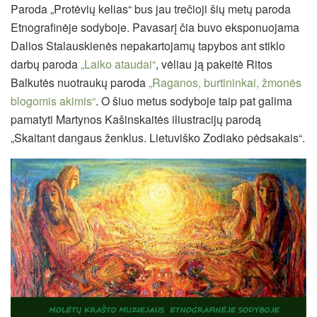
Paroda „Protėvių kelias“ bus jau trečioji šių metų paroda
Etnografinėje sodyboje. Pavasarį čia buvo eksponuojama
Dalios Stalauskienės nepakartojamų tapybos ant stiklo
darbų paroda
„Laiko ataudai“
, vėliau ją pakeitė Ritos
Balkutės nuotraukų paroda
„Raganos, burtininkai, žmonės
blogomis akimis“
. O šiuo metus sodyboje taip pat galima
pamatyti Martynos Kašinskaitės iliustracijų parodą
„Skaitant dangaus ženklus. Lietuviško Zodiako pėdsakais“.