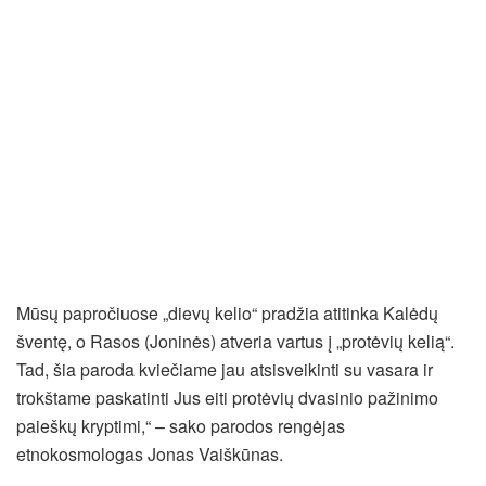
Mūsų papročiuose „dievų kelio“ pradžia atitinka Kalėdų
šventę, o Rasos (Joninės) atveria vartus į „protėvių kelią“.
Tad, šia paroda kviečiame jau atsisveikinti su vasara ir
trokštame paskatinti Jus eiti protėvių dvasinio pažinimo
paieškų kryptimi,“ – sako parodos rengėjas
etnokosmologas Jonas Vaiškūnas.