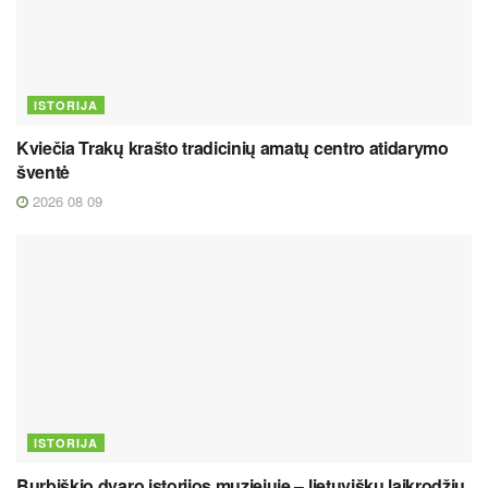
ISTORIJA
Kviečia Trakų krašto tradicinių amatų centro atidarymo
šventė
2026 08 09
ISTORIJA
Burbiškio dvaro istorijos muziejuje – lietuviškų laikrodžių