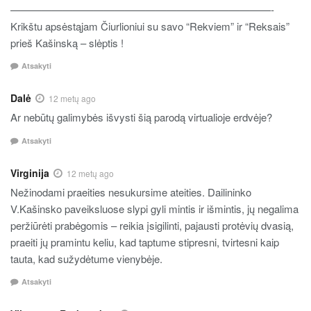
—————————————————————————-
Krikštu apsėstąjam Čiurlioniui su savo “Rekviem” ir “Reksais”
prieš Kašinską – slėptis !
Atsakyti
Dalė
12 metų ago
Ar nebūtų galimybės išvysti šią parodą virtualioje erdvėje?
Atsakyti
Virginija
12 metų ago
Nežinodami praeities nesukursime ateities. Dailininko
V.Kašinsko paveiksluose slypi gyli mintis ir išmintis, jų negalima
peržiūrėti prabėgomis – reikia įsigilinti, pajausti protėvių dvasią,
praeiti jų pramintu keliu, kad taptume stipresni, tvirtesni kaip
tauta, kad sužydėtume vienybėje.
Atsakyti