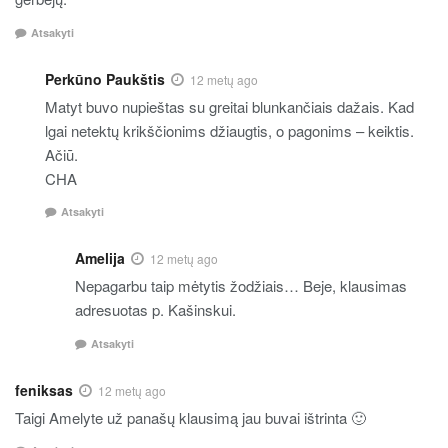
Atsakyti
Perkūno Paukštis
12 metų ago
Matyt buvo nupieštas su greitai blunkančiais dažais. Kad
lgai netektų krikščionims džiaugtis, o pagonims – keiktis.
Ačiū.
CHA
Atsakyti
Amelija
12 metų ago
Nepagarbu taip mėtytis žodžiais… Beje, klausimas
adresuotas p. Kašinskui.
Atsakyti
feniksas
12 metų ago
Taigi Amelyte už panašų klausimą jau buvai ištrinta 🙂