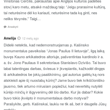
Vinstonas Čerčilis, paklaustas apie Anglijos kultūros padėties
stovį karo metu, atsakė maždaug taip: “Jeigu prarasime kultūrą,
tai neturėsime dėl ko kariauti, neturėsime tada ką ginti, nes
neliks tėvynės.” Taigi…
Atsakyti
Amelija
12 metų ago
Didelė netektis, kad nedemonstruojamas p. Kašinsko
monumentalus paveikslas “Jonas Paulius II lietuvoje”, ilgą laiką
buvęs Kauno arkikatedros altoriuje, pašventintas kardinolo ir a.
a. šv. Jono Pauliaus II sekretoriaus Stanislavo Dzivišo. Tai buvo
labai talentingas darbas, šviesus ir įkvepiantis, kažkodėl dingęs
iš arkikatedros be jokių paaiškinimų. gal autorius galėtų ką nors
atskleisti apie šį nuostabų kūrinį? Jame buvo tiek krikščioniško
jausmo, tiek artumo mirusiam popiežiui, kad nevertėtų nutylėti
kūrėjo minčių ir išgyvenimų dėl šio darbo. Kur jis dabar? Kokie
buvo tokio įkvėpto ir monumentalaus darbo motyvai?
Parašykite, gerb. Kašinskai, laukiu ne tik aš, bet ir daugelis Jūsų
gerbėjų.