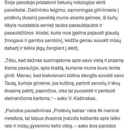
Šioje parodoje pristatomi lietuvių mitologijai skirti
paveikslai. Dailininko teigimu, sąmoningas gilinimasis į
protėvių dvasinį paveldą mums atveria gelmes, iš kurių
iškyla nuostabūs senieji tautos pasaulėjautos ir
pasaulėžiūros klodai, kurie mus įgalina pajausti glaudų
žmogaus ir gamtos sambūvį, leidžia geriau suvokti mūsų
dabartį ir teikia jėgų žengiant į ateitį.
„Tikiu, kad dažnas susimąstome apie savo vietą ir prasmę
šiame pasaulyje, apie kraštą, kuriame mums buvo lemta
gimti. Manau, kad kiekvienam būtina stengtis suvokti savo
Tautą, kurioje gimėme, jos kultūrą, perimti senolių ir tėvų
dvasinę patirtį, papročius, visa tai puoselėti ir perduoti
ateinančioms kartoms,“ – sako V. Kašinskas.
„Parodos pavadinimas „Protėvių kelias“ nėra tik meninė
metafora, tai talpus dvasinis įvaizdis kalbantis apie laiko
rato ir mūsų gyvenimo kelio ciklą, – sako šios parodos