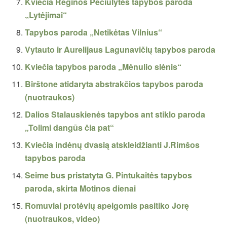
Kviečia Reginos Pečiulytės tapybos paroda
„Lytėjimai“
Tapybos paroda „Netikėtas Vilnius“
Vytauto ir Aurelijaus Lagunavičių tapybos paroda
Kviečia tapybos paroda „Mėnulio slėnis“
Birštone atidaryta abstrakčios tapybos paroda
(nuotraukos)
Dalios Stalauskienės tapybos ant stiklo paroda
„Tolimi dangūs čia pat“
Kviečia indėnų dvasią atskleidžianti J.Rimšos
tapybos paroda
Seime bus pristatyta G. Pintukaitės tapybos
paroda, skirta Motinos dienai
Romuviai protėvių apeigomis pasitiko Jorę
(nuotraukos, video)