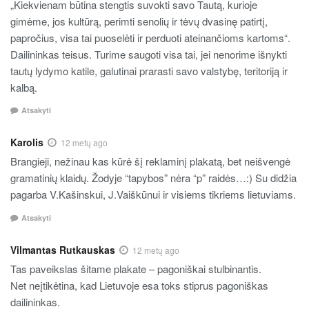
„Kiekvienam būtina stengtis suvokti savo Tautą, kurioje
gimėme, jos kultūrą, perimti senolių ir tėvų dvasinę patirtį,
papročius, visa tai puoselėti ir perduoti ateinančioms kartoms“.
Dailininkas teisus. Turime saugoti visa tai, jei nenorime išnykti
tautų lydymo katile, galutinai prarasti savo valstybę, teritoriją ir
kalbą.
Atsakyti
Karolis
12 metų ago
Brangieji, nežinau kas kūrė šį reklaminį plakatą, bet neišvengė
gramatinių klaidų. Žodyje “tapybos” nėra “p” raidės…:) Su didžia
pagarba V.Kašinskui, J.Vaiškūnui ir visiems tikriems lietuviams.
Atsakyti
Vilmantas Rutkauskas
12 metų ago
Tas paveikslas šitame plakate – pagoniškai stulbinantis.
Net neįtikėtina, kad Lietuvoje esa toks stiprus pagoniškas
dailininkas.