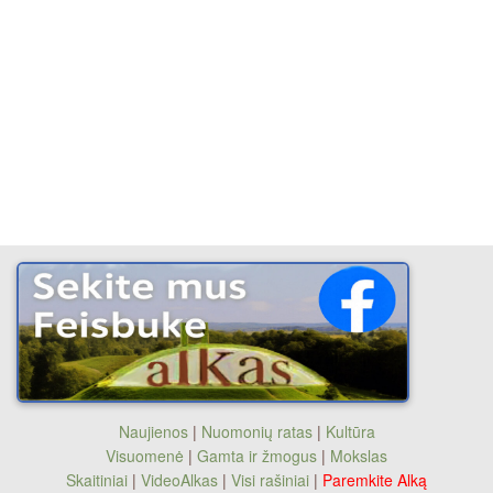
Naujienos
|
Nuomonių ratas
|
Kultūra
Visuomenė
|
Gamta ir žmogus
|
Mokslas
Skaitiniai
|
VideoAlkas
|
Visi rašiniai
|
Paremkite Alką