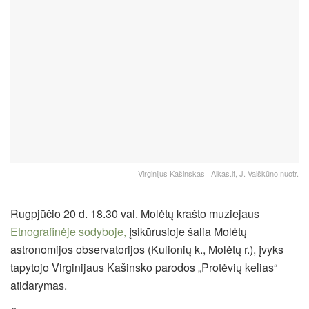
Virginijus Kašinskas | Alkas.lt, J. Vaiškūno nuotr.
Rugpjūčio 20 d. 18.30 val. Molėtų krašto muziejaus
Etnografinėje sodyboje,
įsikūrusioje šalia Molėtų
astronomijos observatorijos (Kulionių k., Molėtų r.), įvyks
tapytojo Virginijaus Kašinsko parodos „Protėvių kelias“
atidarymas.