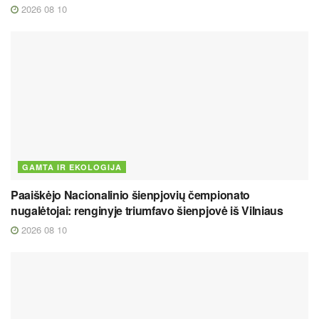
2026 08 10
GAMTA IR EKOLOGIJA
Paaiškėjo Nacionalinio šienpjovių čempionato
nugalėtojai: renginyje triumfavo šienpjovė iš Vilniaus
2026 08 10