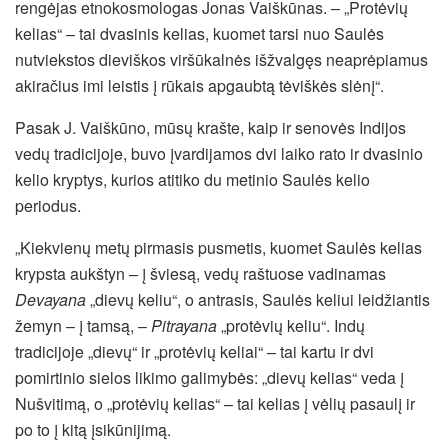
rengėjas etnokosmologas Jonas Vaiškūnas. – „Protėvių
kelias“ – tai dvasinis kelias, kuomet tarsi nuo Saulės
nutviekstos dieviškos viršūkalnės išžvalgęs neaprėpiamus
akiračius imi leistis į rūkais apgaubtą tėviškės slėnį“.
Pasak J. Vaiškūno, mūsų krašte, kaip ir senovės Indijos
vedų tradicijoje, buvo įvardijamos dvi laiko rato ir dvasinio
kelio kryptys, kurios atitiko du metinio Saulės kelio
periodus.
„Kiekvienų metų pirmasis pusmetis, kuomet Saulės kelias
krypsta aukštyn – į šviesą, vedų raštuose vadinamas
Devayana
„dievų keliu“, o antrasis, Saulės keliui leidžiantis
žemyn – į tamsą, –
Pitrayana
„protėvių keliu“. Indų
tradicijoje „dievų“ ir „protėvių keliai“ – tai kartu ir dvi
pomirtinio sielos likimo galimybės: „dievų kelias“ veda į
Nušvitimą, o „protėvių kelias“ – tai kelias į vėlių pasaulį ir
po to į kitą įsikūnijimą.