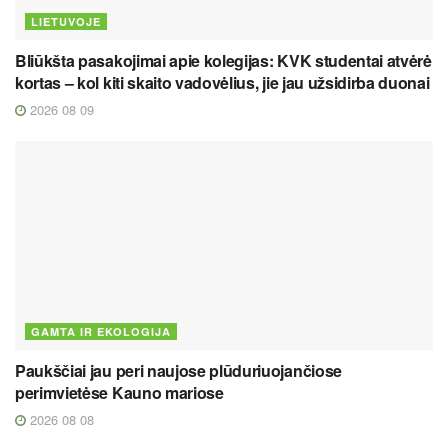
LIETUVOJE
Bliūkšta pasakojimai apie kolegijas: KVK studentai atvėrė
kortas – kol kiti skaito vadovėlius, jie jau užsidirba duonai
2026 08 09
GAMTA IR EKOLOGIJA
Paukščiai jau peri naujose plūduriuojančiose
perimvietėse Kauno mariose
2026 08 08