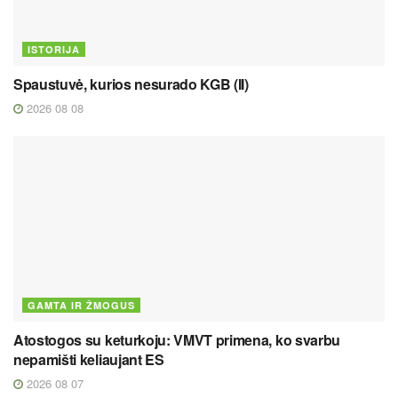
ISTORIJA
Spaustuvė, kurios nesurado KGB (II)
2026 08 08
GAMTA IR ŽMOGUS
Atostogos su keturkoju: VMVT primena, ko svarbu
nepamišti keliaujant ES
2026 08 07