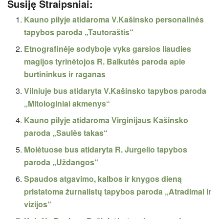
Susiję Straipsniai:
Kauno pilyje atidaroma V.Kašinsko personalinės
tapybos paroda „Tautoraštis“
Etnografinėje sodyboje vyks garsios liaudies
magijos tyrinėtojos R. Balkutės paroda apie
burtininkus ir raganas
Vilniuje bus atidaryta V.Kašinsko tapybos paroda
„Mitologiniai akmenys“
Kauno pilyje atidaroma Virginijaus Kašinsko
paroda „Saulės takas“
Molėtuose bus atidaryta R. Jurgelio tapybos
paroda „Uždangos“
Spaudos atgavimo, kalbos ir knygos dieną
pristatoma žurnalistų tapybos paroda „Atradimai ir
vizijos“