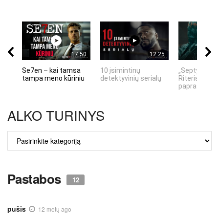
17:50
12:25
Se7en – kai tamsa
10 įsimintinų
„Septynių Ka
tampa meno kūriniu
detektyvinių serialų
Riteris" – kai
paprastumas
ALKO TURINYS
ALKO
TURINYS
Pastabos
12
pušis
12 metų ago