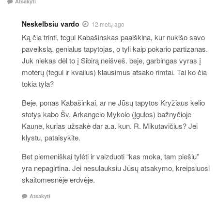
Atsakyti
Neskelbsiu vardo
12 metų ago
Ką čia trinti, tegul Kabašinskas paaiškina, kur nukišo savo
paveikslą. genialus tapytojas, o tyli kaip pokario partizanas.
Juk niekas dėl to į Sibirą neišveš. beje, garbingas vyras į
moterų (tegul ir kvailus) klausimus atsako rimtai. Tai ko čia
tokia tyla?
Beje, ponas Kabašinkai, ar ne Jūsų tapytos Kryžiaus kelio
stotys kabo Šv. Arkangelo Mykolo (Įgulos) bažnyčioje
Kaune, kurias užsakė dar a.a. kun. R. Mikutavičius? Jei
klystu, pataisykite.
Bet piemeniškai tylėti ir vaizduoti “kas moka, tam piešiu”
yra nepagirtina. Jei nesulauksiu Jūsų atsakymo, kreipsiuosi
skaitomesnėje erdvėje.
Atsakyti