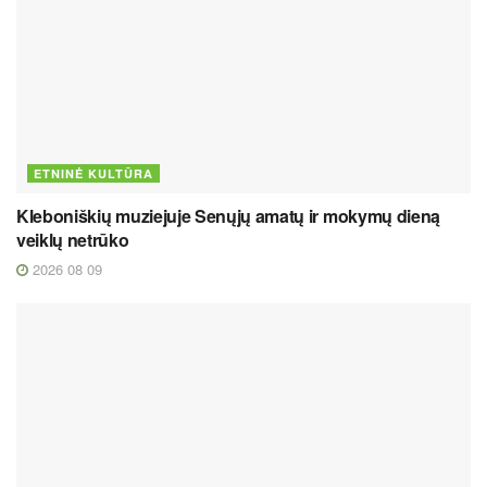
ETNINĖ KULTŪRA
Kleboniškių muziejuje Senųjų amatų ir mokymų dieną
veiklų netrūko
2026 08 09