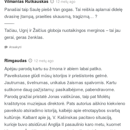
Vilmantas Rutkauskas
12 metų ago
Panašiai taip Saulę piešė Van gogas. Tai reiškia aplamai didelę
dvasinę įtampą, praeities skausmą, tragizmą… ?
——-
Tačiau, Ugnį ir Žalčius globoja nuotaikingos merginos – tai jau
gerai, geras ženklas.
Atsakyti
Rimgaudas
12 metų ago
Apėjau parodą kartu su žmona ir abiem labai patiko.
Paveiksluose glūdi mūsų istorijos ir priešistorės gelmė.
Jautrumas, švelnumas, unikalus žaismas spalvomis. Kartu
sutikome daug pažįstamų: pasikalbėjome, pabendravome.
Parodą gražiai pristatė Jonas vaiškūnas, taip pat Molėtų
kraštotyros muziejaus direktorė. Pats autorius aiškino kiekvieno
paveikslo atsiradimo istoriją, kalbėjo apie etnotapybos svarbą
kultūroje. Kalbant apie ją, V. Kašinskas pacitavo situaciją,
kurioje buvo atsidūrusi Anglija II pasaulinio karo metu, kuomet