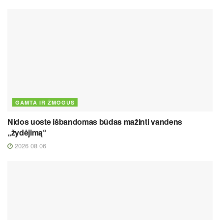
GAMTA IR ŽMOGUS
Nidos uoste išbandomas būdas mažinti vandens
„žydėjimą“
2026 08 06