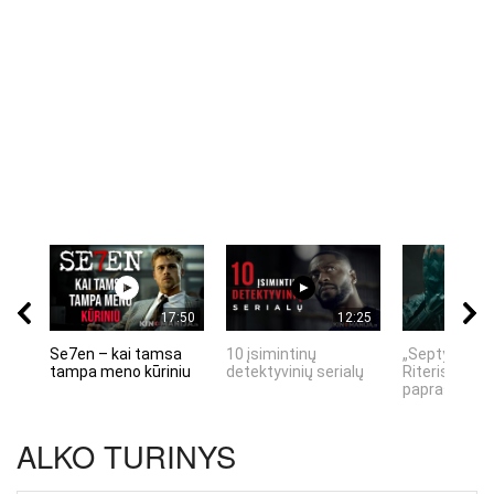
17:50
12:25
Se7en – kai tamsa
10 įsimintinų
„Septynių Ka
tampa meno kūriniu
detektyvinių serialų
Riteris" – kai
paprastumas
ALKO TURINYS