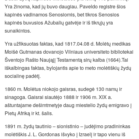
Yra žinoma, kad jų buvo daugiau. Paveldo registre šios
kapinės vadinamos Senosiomis, bet tikros Senosios
kapinės buvusios Ažubalių gatvėje ir iš tikrųjų yra
sunaikintos.
Yra užfiksuotas faktas, kad 1817.04.08 d. Molėtų medikas
Moišė Gutmanas dovanojo Vilniaus universiteto bibliotekai
Šventojo Rašto Naująjį Testamentą sirų kalba (1664).Tai
iškalbingas faktas, bylojantis apie to meto molėtiškių žydų
socialinę padėtį.
1860 m. Molėtus niokojo gaisras, sudegė 130 namų ir
sinagoga. Gaisrai siautėjo 1888 ir 1906 m. XIX a.
aštuntajame dešimtmetyje daug miestelio žydų emigravo į
Pietų Afriką ir kt. šalis.
1891 m. žydų tautinio – sionistinio – judėjimo pradininkas
molėtiškis J. L. Gordonas išvyko į Izraelį ir tapo vienu iš