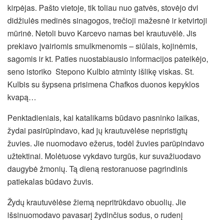
kirpėjas. Pašto vietoje, tik toliau nuo gatvės, stovėjo dvi
didžiulės medinės sinagogos, trečioji mažesnė ir ketvirtoji
mūrinė. Netoli buvo Karcevo namas bei krautuvėlė. Jis
prekiavo įvairiomis smulkmenomis – siūlais, kojinėmis,
sagomis ir kt. Paties nuostabiausio informacijos pateikėjo,
seno istoriko Stepono Kulbio atminty išlikę viskas. St.
Kulbis su šypsena prisimena Chafkos duonos kepyklos
kvapą…
Penktadieniais, kai katalikams būdavo pasninko laikas,
žydai pasirūpindavo, kad jų krautuvėlėse nepristigtų
žuvies. Jie nuomodavo ežerus, todėl žuvies parūpindavo
užtektinai. Molėtuose vykdavo turgūs, kur suvažiuodavo
daugybė žmonių. Tą dieną restoranuose pagrindinis
patiekalas būdavo žuvis.
Žydų krautuvėlėse žiemą nepritrūkdavo obuolių. Jie
išsinuomodavo pavasarį žydinčius sodus, o rudenį