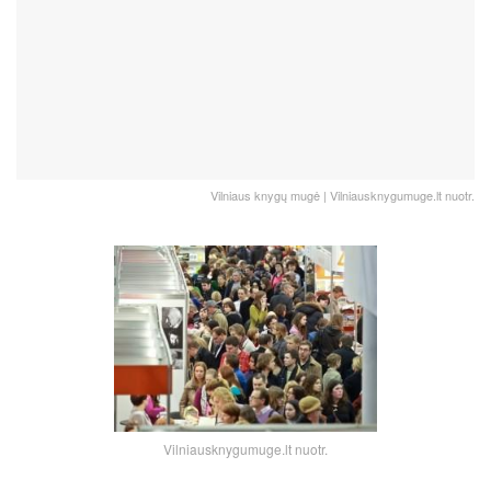
Vilniaus knygų mugė | Vilniausknygumuge.lt nuotr.
Vilniausknygumuge.lt nuotr.