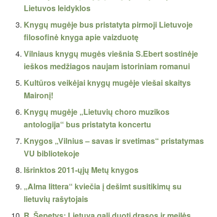
Lietuvos leidyklos
Knygų mugėje bus pristatyta pirmoji Lietuvoje
filosofinė knyga apie vaizduotę
Vilniaus knygų mugės viešnia S.Ebert sostinėje
ieškos medžiagos naujam istoriniam romanui
Kultūros veikėjai knygų mugėje viešai skaitys
Maironį!
Knygų mugėje „Lietuvių choro muzikos
antologija“ bus pristatyta koncertu
Knygos „Vilnius – savas ir svetimas“ pristatymas
VU bibliotekoje
Išrinktos 2011-ųjų Metų knygos
„Alma littera“ kviečia į dešimt susitikimų su
lietuvių rašytojais
R. Šepetys: Lietuva gali duoti drąsos ir meilės