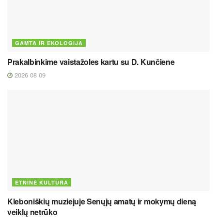
GAMTA IR EKOLOGIJA
Prakalbinkime vaistažoles kartu su D. Kunčiene
2026 08 09
ETNINĖ KULTŪRA
Kleboniškių muziejuje Senųjų amatų ir mokymų dieną
veiklų netrūko