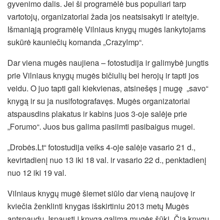
gyvenimo dalis. Jei ši programėlė bus populiari tarp
vartotojų, organizatoriai žada jos neatsisakyti ir ateityje.
Išmaniąją programėlę Vilniaus knygų mugės lankytojams
sukūrė kauniečių komanda „Crazylmp“.
Dar viena mugės naujiena – fotostudija ir galimybė jungtis
prie Vilniaus knygų mugės bičiulių bei herojų ir tapti jos
veidu. O juo tapti gali kiekvienas, atsinešęs į mugę „savo“
knygą ir su ja nusifotografavęs. Mugės organizatoriai
atspausdins plakatus ir kabins juos 3-oje salėje prie
„Forumo“. Juos bus galima pasiimti pasibaigus mugei.
„Drobės.Lt“ fotostudija veiks 4-oje salėje vasario 21 d.,
kevirtadienį nuo 13 iki 18 val. ir vasario 22 d., penktadienį
nuo 12 iki 19 val.
Vilniaus knygų mugė šiemet siūlo dar vieną naujovę ir
kviečia ženklinti knygas išskirtiniu 2013 metų Mugės
antspaudu. Įspausti į knygą galima mugės šūkį „Čia knygų