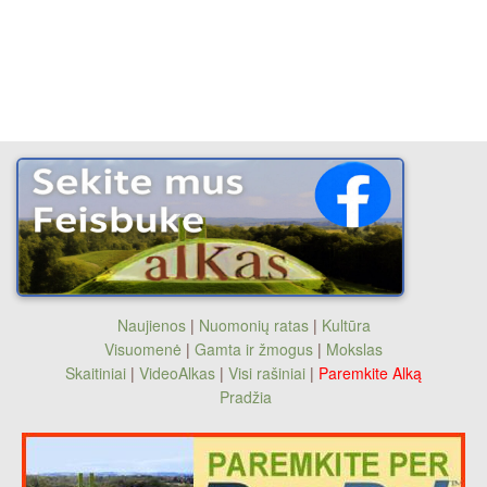
Naujienos
|
Nuomonių ratas
|
Kultūra
Visuomenė
|
Gamta ir žmogus
|
Mokslas
Skaitiniai
|
VideoAlkas
|
Visi rašiniai
|
Paremkite Alką
Pradžia