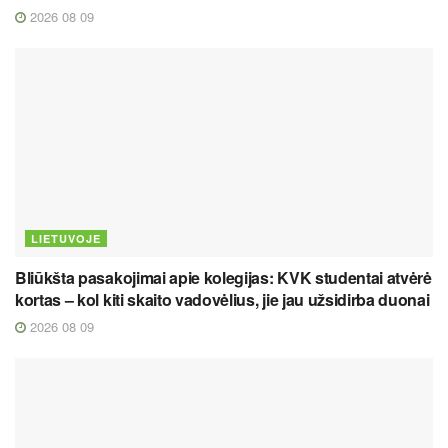
2026 08 09
LIETUVOJE
Bliūkšta pasakojimai apie kolegijas: KVK studentai atvėrė
kortas – kol kiti skaito vadovėlius, jie jau užsidirba duonai
2026 08 09