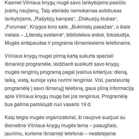
Kasmet Vilniaus knygų mugė savo lankytojams pasiūlo
įvairių naujienų. Taip atsirado nemokamas autobusas
lankytojams, „Rašytojų kampas“, „Diskusijų klubas“,
„Forumas“, Knygos kino salė, „Bukinistų pasažas“, o šiais
metais – „Literatų svetainė“, bibliotekos erdvė, fotostudija,
Mugės antspaudas ir programa išmaniesiems telefonams.
Vilniaus knygų mugei pirmą kartą sukurta speciali
išmanioji programėle, leidžianti susikurti savo knygų
mugės renginių programą
pagal įvairius kriterijus: dieną,
laiką, vietą, kurioje vyks norimi renginiai. Visi, parsisiuntę
programėlę į savo išmanųjį telefoną, gaus pilną informaciją
apie Vilniaus knygų mugę bei jos renginius. Programėlę
bus galima parsisiųsti nuo vasario 19 d.
Kaip teigia mugės organizatoriai, ši naujovė susijusi su
šiemetine Vilniaus knygų mugės tema – paaugliais,
jaunimu, kuriems išmanieji telefonai – neatsiejama