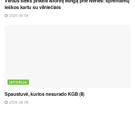
Vilnius sieks prikelti istorinį elingą prie Neries: sprendimų
ieškos kartu su vilniečiais
2026 08 08
ISTORIJA
Spaustuvė, kurios nesurado KGB (II)
2026 08 08