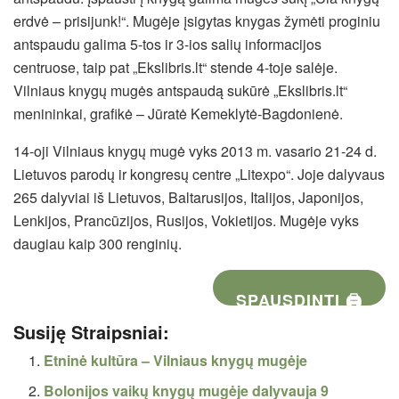
erdvė – prisijunk!“. Mugėje įsigytas knygas žymėti proginiu
antspaudu galima 5-tos ir 3-ios salių informacijos
centruose, taip pat „Ekslibris.lt“ stende 4-toje salėje.
Vilniaus knygų mugės antspaudą sukūrė „Ekslibris.lt“
menininkai, grafikė – Jūratė Kemeklytė-Bagdonienė.
14-oji Vilniaus knygų mugė vyks 2013 m. vasario 21-24 d.
Lietuvos parodų ir kongresų centre „Litexpo“. Joje dalyvaus
265 dalyviai iš Lietuvos, Baltarusijos, Italijos, Japonijos,
Lenkijos, Prancūzijos, Rusijos, Vokietijos. Mugėje vyks
daugiau kaip 300 renginių.
SPAUSDINTI 🖨
Susiję Straipsniai:
Etninė kultūra – Vilniaus knygų mugėje
Bolonijos vaikų knygų mugėje dalyvauja 9