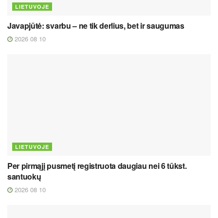
LIETUVOJE
Javapjūtė: svarbu – ne tik derlius, bet ir saugumas
2026 08 10
LIETUVOJE
Per pirmąjį pusmetį registruota daugiau nei 6 tūkst.
santuokų
2026 08 10