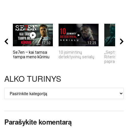
17:50
12:25
Se7en – kai tamsa
10 įsimintinų
„Septynių Ka
tampa meno kūriniu
detektyvinių serialų
Riteris" – kai
paprastumas
ALKO TURINYS
ALKO
TURINYS
Parašykite komentarą