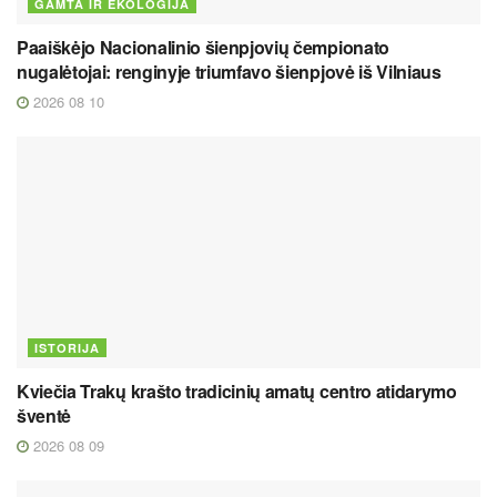
GAMTA IR EKOLOGIJA
Paaiškėjo Nacionalinio šienpjovių čempionato
nugalėtojai: renginyje triumfavo šienpjovė iš Vilniaus
2026 08 10
ISTORIJA
Kviečia Trakų krašto tradicinių amatų centro atidarymo
šventė
2026 08 09