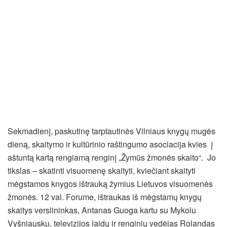
Sekmadienį, paskutinę tarptautinės Vilniaus knygų mugės
dieną, skaitymo ir kultūrinio raštingumo asociacija kvies į
aštuntą kartą rengiamą renginį „Žymūs žmonės skaito“. Jo
tikslas – skatinti visuomenę skaityti, kviečiant skaityti
mėgstamos knygos ištrauką žymius Lietuvos visuomenės
žmonės. 12 val. Forume, ištraukas iš mėgstamų knygų
skaitys verslininkas, Antanas Guoga kartu su Mykolu
Vyšniausku, televizijos laidų ir renginių vedėjas Rolandas