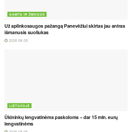
GAMTA IR ŽMOGUS
Už aplinkosaugos pažangą Panevėžiui skirtas jau antras
išmanusis suoliukas
2026 08 05
LIETUVOJE
Ūkininkų lengvatinėms paskoloms – dar 15 mln. eurų
lengvatinėms
2026 08 05