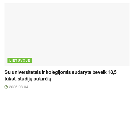
LIETUVOJE
Su universitetais ir kolegijomis sudaryta beveik 18,5
tūkst. studijų sutarčių
2026 08 04