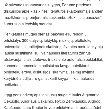
už pilietines ir patriotines knygas, Forume pradėtos
diskusijos apie klasikinės literatūros skaitomumą šiandien,
muzikinėmis premjeromis suskambo „Bukinistų pasažas“,
šurmuliuoja leidyklų stendai.
Per keturias mugės dienas pakvies 416 renginių,
prisistatys 300 dalyvių: leidyklų, muziejų, bibliotekų,
universitetų. Jubiliejinės skaitytojų šventės metu lankytojų
laukia susitikimai su įvairiausius literatūros žanrus
atstovaujančiais Lietuvos ir užsienio autoriais, spektakliai,
koncertai, ramesniam poilsiui su knyga nuteikianti
bibliotekų erdvė, diskusijos, skaitymai, šeimų mylima
kūrybinė studija „Tu gali sukurti knygą“ ir kiti malonūs
netikėtumai.
Ilgąjį penktadienį apsilankiusių mugėje lauks Algimanto
Čekuolio, Andriaus Užkalnio, Ryčio Zemkausko, Algirdo
Kaušpėdo, Lars Kepler knygų pristatymai, grupės „Liūdni