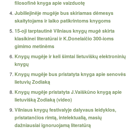
filosofinė knyga apie vaizduotę
Jubiliejinėje mugėje bus skiriamas dėmesys
skaitytojams ir laiko patikrintoms knygoms
15-oji tarptautinė Vilniaus knygų mugė skirta
klasikinei literatūrai ir K.Donelaičio 300-ioms
gimimo metinėms
Knygų mugėje ir keli šimtai lietuviškų elektroninių
knygų
Knygų mugėje bus pristatyta knyga apie senovės
lietuvių Zodiaką
Knygų mugėje pristatyta J.Vaiškūno knygą apie
lietuvišką Zodiaką (video)
Vilniaus knygų festivalyje dalyvaus leidyklos,
pristatančios rimtą, intelektualią, masių
dažniausiai ignoruojamą literatūrą