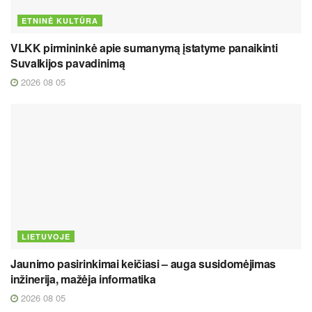
ETNINĖ KULTŪRA
VLKK pirmininkė apie sumanymą įstatyme panaikinti
Suvalkijos pavadinimą
2026 08 05
LIETUVOJE
Jaunimo pasirinkimai keičiasi – auga susidomėjimas
inžinerija, mažėja informatika
2026 08 05