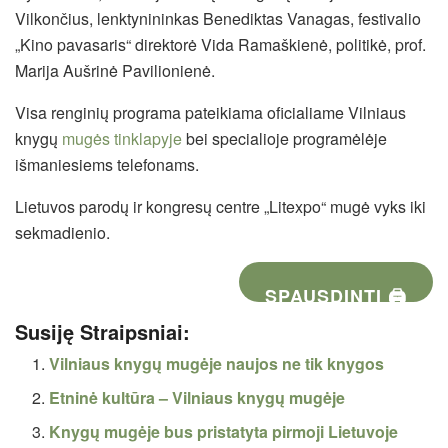
Vilkončius, lenktynininkas Benediktas Vanagas, festivalio
„Kino pavasaris“ direktorė Vida Ramaškienė, politikė, prof.
Marija Aušrinė Pavilionienė.
Visa renginių programa pateikiama oficialiame Vilniaus
knygų
mugės tinklapyje
bei specialioje programėlėje
išmaniesiems telefonams.
Lietuvos parodų ir kongresų centre „Litexpo“ mugė vyks iki
sekmadienio.
SPAUSDINTI 🖨
Susiję Straipsniai:
Vilniaus knygų mugėje naujos ne tik knygos
Etninė kultūra – Vilniaus knygų mugėje
Knygų mugėje bus pristatyta pirmoji Lietuvoje