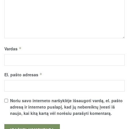
Vardas
*
El. pašto adresas
*
Noriu savo interneto naršyklėje išsaugoti vardą, el. pašto
adresą ir interneto puslapį, kad jų nebereiktų įvesti iš
naujo, kai kitą kartą vėl norėsiu parašyti komentarą.