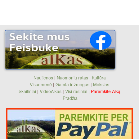
Naujienos
|
Nuomonių ratas
|
Kultūra
Visuomenė
|
Gamta ir žmogus
|
Mokslas
Skaitiniai
|
VideoAlkas
|
Visi rašiniai
|
Paremkite Alką
Pradžia