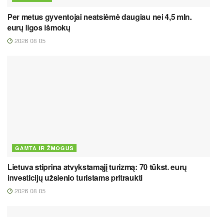
Per metus gyventojai neatsiėmė daugiau nei 4,5 mln.
eurų ligos išmokų
2026 08 05
GAMTA IR ŽMOGUS
Lietuva stiprina atvykstamąjį turizmą: 70 tūkst. eurų
investicijų užsienio turistams pritraukti
2026 08 05