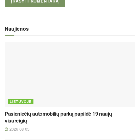
Naujienos
LIETUVOJE
Pasieniečių automobilių parką papildė 19 naujų
visureigių
2026 08 05