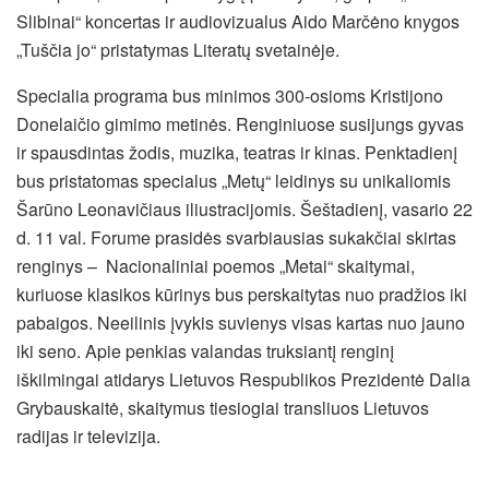
Slibinai“ koncertas ir audiovizualus Aido Marčėno knygos
„Tuščia jo“ pristatymas Literatų svetainėje.
Specialia programa bus minimos 300-osioms Kristijono
Donelaičio gimimo metinės. Renginiuose susijungs gyvas
ir spausdintas žodis, muzika, teatras ir kinas. Penktadienį
bus pristatomas specialus „Metų“ leidinys su unikaliomis
Šarūno Leonavičiaus iliustracijomis. Šeštadienį, vasario 22
d. 11 val. Forume prasidės svarbiausias sukakčiai skirtas
renginys – Nacionaliniai poemos „Metai“ skaitymai,
kuriuose klasikos kūrinys bus perskaitytas nuo pradžios iki
pabaigos. Neeilinis įvykis suvienys visas kartas nuo jauno
iki seno. Apie penkias valandas truksiantį renginį
iškilmingai atidarys Lietuvos Respublikos Prezidentė Dalia
Grybauskaitė, skaitymus tiesiogiai transliuos Lietuvos
radijas ir televizija.