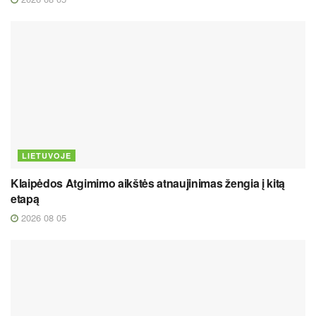
LIETUVOJE
Klaipėdos Atgimimo aikštės atnaujinimas žengia į kitą
etapą
2026 08 05