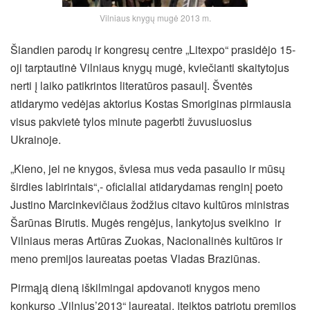
Vilniaus knygų mugė 2013 m.
Šiandien parodų ir kongresų centre „Litexpo“ prasidėjo 15-
oji tarptautinė Vilniaus knygų mugė, kviečianti skaitytojus
nerti į laiko patikrintos literatūros pasaulį. Šventės
atidarymo vedėjas aktorius Kostas Smoriginas pirmiausia
visus pakvietė tylos minute pagerbti žuvusiuosius
Ukrainoje.
„Kieno, jei ne knygos, šviesa mus veda pasaulio ir mūsų
širdies labirintais“,- oficialiai atidarydamas renginį poeto
Justino Marcinkevičiaus žodžius citavo kultūros ministras
Šarūnas Birutis. Mugės rengėjus, lankytojus sveikino ir
Vilniaus meras Artūras Zuokas, Nacionalinės kultūros ir
meno premijos laureatas poetas Vladas Braziūnas.
Pirmąją dieną iškilmingai apdovanoti knygos meno
konkurso „Vilnius’2013“ laureatai, įteiktos patriotų premijos