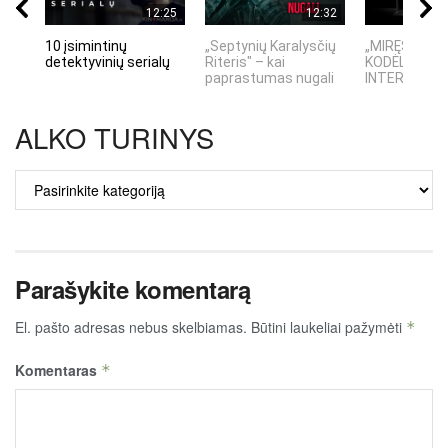
12:25
12:32
10 įsimintinų
„Septynių Karalysčių
„MIRĘS INTE
detektyvinių serialų
Riteris" – kai
KODĖL DIDŽIO
paprastumas nugali
INTERNETO N
ALKO TURINYS
ALKO
TURINYS
Parašykite komentarą
El. pašto adresas nebus skelbiamas.
Būtini laukeliai pažymėti
*
Komentaras
*