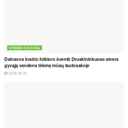
ETNINĖ KULTŪRA
Dainavos krašto folkloro šventė Druskininkuose atvers
gyvąją vandens tėkmę mūsų tautosakoje
2026 08 05