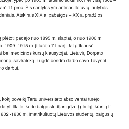
arė 11 proc. Šis santykis yra artimas lietuvių tautybės
dentais. Atskirais XIX a. pabaigos – XX a. pradžios
 plėtoti padėjo nuo 1895 m. slaptai, o nuo 1906 m.
. 1909 -1915 m. ji turėjo 71 narį. Jai priklausė
ntai bei medicinos kursų klausytojai. Lietuvių Dorpato
vimonę, saviraišką ir ugdė bendro darbo savo Tėvynei
mo darbui.
 kokį poveikį Tartu universiteto absolventai turėjo
ryti tik tie, kurie baigę studijas grįžo į gimtąjį kraštą ir
1802 -1880 m. imatrikuliuotų Lietuvos studentų, baigusių