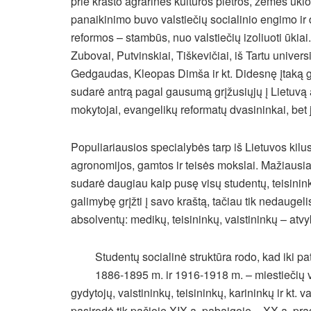
prie krašto agrarinės kultūros plėtros, žemės ūki
panaikinimo buvo valstiečių socialinio engimo ir 
reformos – stambūs, nuo valstiečių izoliuoti ūkiai
Zubovai, Putvinskiai, Tiškevičiai, iš Tartu unive
Gedgaudas, Kleopas Dimša ir kt. Didesnę įtaką galėj
sudarė antrą pagal gausumą grįžusiųjų į Lietuvą
mokytojai, evangelikų reformatų dvasininkai, bet 
Populiariausios specialybės tarp iš Lietuvos kilusi
agronomijos, gamtos ir teisės mokslai. Mažiausiai r
sudarė daugiau kaip pusę visų studentų, teisinink
galimybę grįžti į savo kraštą, tačiau tik nedaugel
absolventų: medikų, teisininkų, vaistininkų – atvykd
Studentų socialinė struktūra rodo, kad iki 
1886-1895 m. ir 1916-1918 m. – miestiečių v
gydytojų, vaistininkų, teisininkų, karininkų ir kt. 
pasirodė tik pačioje XIX a. pabaigoje – XX a. pra