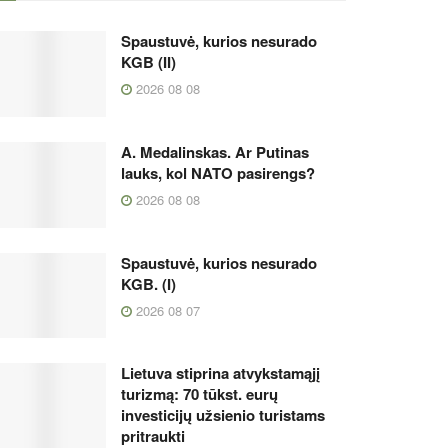
Spaustuvė, kurios nesurado
KGB (II)
2026 08 08
A. Medalinskas. Ar Putinas
lauks, kol NATO pasirengs?
2026 08 08
Spaustuvė, kurios nesurado
KGB. (I)
2026 08 07
Lietuva stiprina atvykstamąjį
turizmą: 70 tūkst. eurų
investicijų užsienio turistams
pritraukti