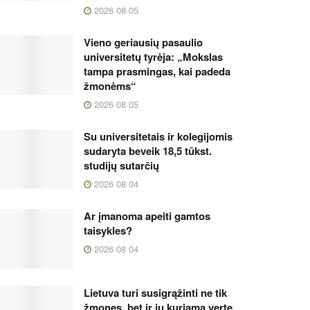
2026 08 05
Vieno geriausių pasaulio
universitetų tyrėja: „Mokslas
tampa prasmingas, kai padeda
žmonėms“
2026 08 05
Su universitetais ir kolegijomis
sudaryta beveik 18,5 tūkst.
studijų sutarčių
2026 08 04
Ar įmanoma apeiti gamtos
taisykles?
2026 08 04
Lietuva turi susigrąžinti ne tik
žmones, bet ir jų kuriamą vertę