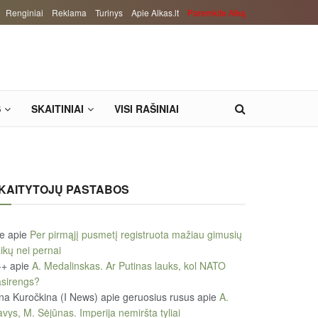
Renginiai
Reklama
Turinys
Apie Alkas.lt
Paremkite Alką
S
SKAITINIAI
VISI RAŠINIAI
KAITYTOJŲ PASTABOS
le
apie
Per pirmąjį pusmetį registruota mažiau gimusių
ikų nei pernai
++
apie
A. Medalinskas. Ar Putinas lauks, kol NATO
sirengs?
na Kuročkina (I News) apie geruosius rusus
apie
A.
vys, M. Sėjūnas. Imperija nemiršta tyliai