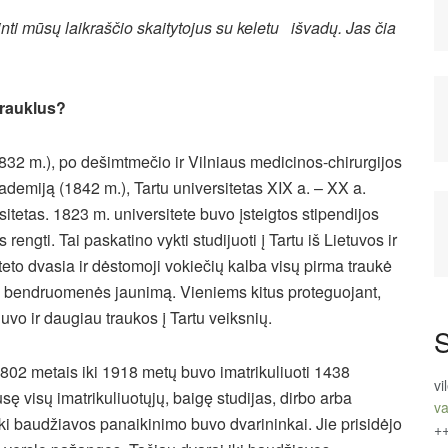
nti mūsų laikraščio skaitytojus su keletu išvadų. Jas čia
trauklus?
1832 m.), po dešimtmečio ir Vilniaus medicinos-chirurgijos
emiją (1842 m.), Tartu universitetas XIX a. – XX a.
itetas. 1823 m. universitete buvo įsteigtos stipendijos
ngti. Tai paskatino vykti studijuoti į Tartu iš Lietuvos ir
teto dvasia ir dėstomoji vokiečių kalba visų pirma traukė
ės bendruomenės jaunimą. Vieniems kitus proteguojant,
uvo ir daugiau traukos į Tartu veiksnių.
S
1802 metais iki 1918 metų buvo imatrikuliuoti 1438
vi
usę visų imatrikuliuotųjų, baigę studijas, dirbo arba
va
ki baudžiavos panaikinimo buvo dvarininkai. Jie prisidėjo
+