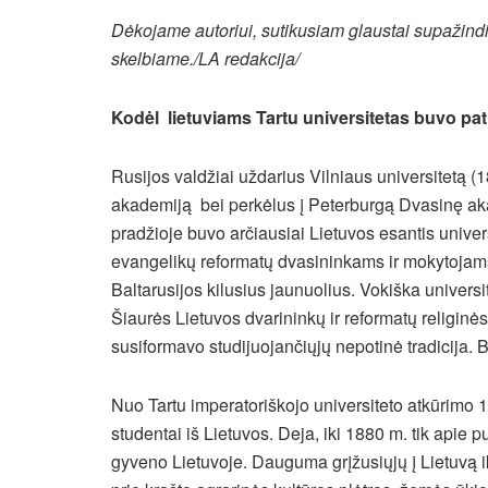
Dėkojame autoriui, sutikusiam glaustai supažindi
skelbiame./LA redakcija/
Kodėl lietuviams Tartu universitetas buvo pa
Rusijos valdžiai uždarius Vilniaus universitetą (
akademiją bei perkėlus į Peterburgą Dvasinę akad
pradžioje buvo arčiausiai Lietuvos esantis univers
evangelikų reformatų dvasininkams ir mokytojams re
Baltarusijos kilusius jaunuolius. Vokiška universi
Šiaurės Lietuvos dvarininkų ir reformatų religin
susiformavo studijuojančiųjų nepotinė tradicija. B
Nuo Tartu imperatoriškojo universiteto atkūrimo 
studentai iš Lietuvos. Deja, iki 1880 m. tik apie p
gyveno Lietuvoje. Dauguma grįžusiųjų į Lietuvą i