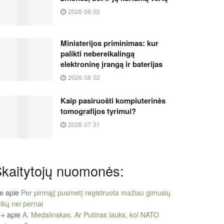
2026 08 02
Ministerijos priminimas: kur
palikti nebereikalingą
elektroninę įrangą ir baterijas
2026 08 02
Kaip pasiruošti kompiuterinės
tomografijos tyrimui?
2026 07 31
kaitytojų nuomonės:
le
apie
Per pirmąjį pusmetį registruota mažiau gimusių
ikų nei pernai
++
apie
A. Medalinskas. Ar Putinas lauks, kol NATO