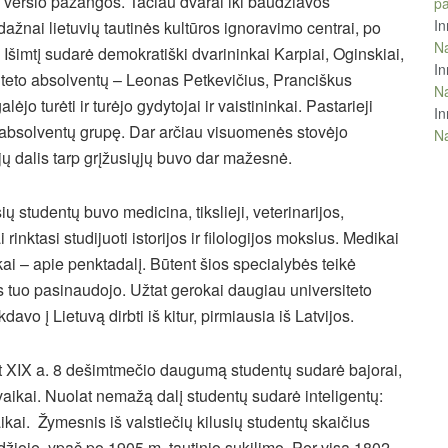
o verslo pažangos. Tačiau dvarai iki baudžiavos
pa
In
dažnai lietuvių tautinės kultūros ignoravimo centrai, po
Na
. Išimtį sudarė demokratiški dvarininkai Karpiai, Oginskiai,
In
rsiteto absolventų – Leonas Petkevičius, Pranciškus
Na
o turėti ir turėjo gydytojai ir vaistininkai. Pastarieji
In
 absolventų grupę. Dar arčiau visuomenės stovėjo
Na
jų dalis tarp grįžusiųjų buvo dar mažesnė.
ų studentų buvo medicina, tikslieji, veterinarijos,
inktasi studijuoti istorijos ir filologijos mokslus. Medikai
ai – apie penktadalį. Būtent šios specialybės teikė
is tuo pasinaudojo. Užtat gerokai daugiau universiteto
avo į Lietuvą dirbti iš kitur, pirmiausia iš Latvijos.
pat XIX a. 8 dešimtmečio daugumą studentų sudarė bajorai,
aikai. Nuolat nemažą dalį studentų sudarė inteligentų:
vaikai. Žymesnis iš valstiečių kilusių studentų skaičius
džioje, ypač po 1905 m. tautinio sukilimo. Per visą 1802 –