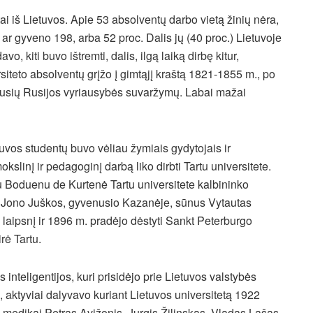
ai iš Lietuvos. Apie 53 absolventų darbo vietą žinių nėra,
 ar gyveno 198, arba 52 proc. Dalis jų (40 proc.) Lietuvoje
o, kiti buvo ištremti, dalis, ilgą laiką dirbę kitur,
rsiteto absolventų grįžo į gimtąjį kraštą 1821-1855 m., po
riausių Rusijos vyriausybės suvaržymų. Labai mažai
tuvos studentų buvo vėliau žymiais gydytojais ir
kslinį ir pedagoginį darbą liko dirbti Tartu universitete.
u Boduenu de Kurtenė Tartu universitete kalbininko
si Jono Juškos, gyvenusio Kazanėje, sūnus Vytautas
 laipsnį ir 1896 m. pradėjo dėstyti Sankt Peterburgo
rė Tartu.
s inteligentijos, kuri prisidėjo prie Lietuvos valstybės
 aktyviai dalyvavo kuriant Lietuvos universitetą 1922
ni medikai Petras Avižonis, Jurgis Žilinskas, Vladas Lašas,