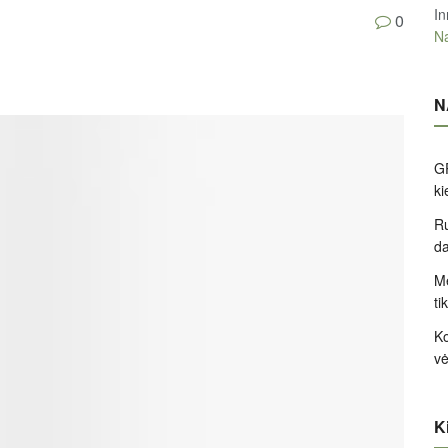
In
0
Na
N
GP
k
Ru
d
Me
ti
Ko
v
Ki