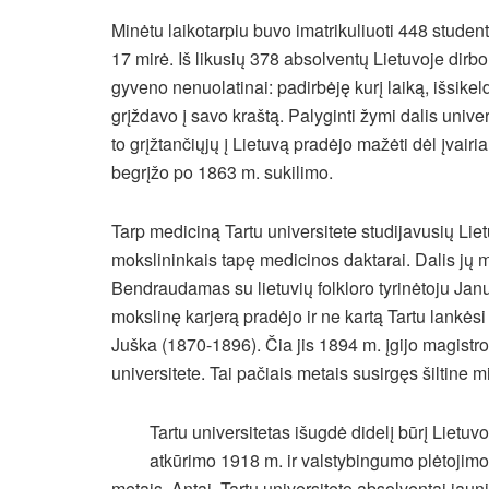
Minėtu laikotarpiu buvo imatrikuliuoti 448 student
17 mirė. Iš likusių 378 absolventų Lietuvoje dirbo
gyveno nenuolatinai: padirbėję kurį laiką, išsikeldav
grįždavo į savo kraštą. Palyginti žymi dalis unive
to grįžtančiųjų į Lietuvą pradėjo mažėti dėl įvai
begrįžo po 1863 m. sukilimo.
Tarp mediciną Tartu universitete studijavusių Lie
mokslininkais tapę medicinos daktarai. Dalis jų mo
Bendraudamas su lietuvių folkloro tyrinėtoju Jan
mokslinę karjerą pradėjo ir ne kartą Tartu lankė
Juška (1870-1896). Čia jis 1894 m. įgijo magistro
universitete. Tai pačiais metais susirgęs šiltine mi
Tartu universitetas išugdė didelį būrį Lietuvo
atkūrimo 1918 m. ir valstybingumo plėtojimo,
metais. Antai, Tartu universiteto absolventai jau