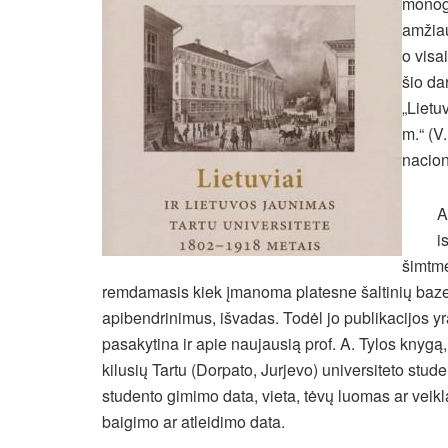
monogr
amžiau
o visa
šio da
„Lietu
m.“ (V
nacion
A
i
šimtme
remdamasis kiek įmanoma platesne šaltinių baze, st
apibendrinimus, išvadas. Todėl jo publikacijos yr
pasakytina ir apie naujausią prof. A. Tylos knygą,
kilusių Tartu (Dorpato, Jurjevo) universiteto st
studento gimimo data, vieta, tėvų luomas ar veikla,
baigimo ar atleidimo data.