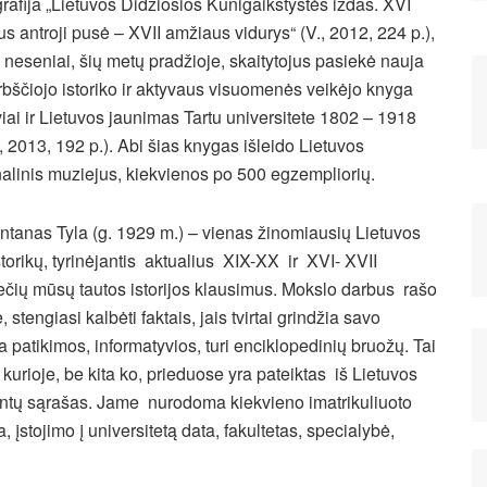
afija „Lietuvos Didžiosios Kunigaikštystės iždas. XVI
s antroji pusė – XVII amžiaus vidurys“ (V., 2012, 224 p.),
i neseniai, šių metų pradžioje, skaitytojus pasiekė nauja
rbščiojo istoriko ir aktyvaus visuomenės veikėjo knyga
viai ir Lietuvos jaunimas Tartu universitete 1802 – 1918
., 2013, 192 p.). Abi šias knygas išleido Lietuvos
alinis muziejus, kiekvienos po 500 egzempliorių.
ntanas Tyla (g. 1929 m.) – vienas žinomiausių Lietuvos
storikų, tyrinėjantis aktualius XIX-XX ir XVI- XVII
čių mūsų tautos istorijos klausimus. Mokslo darbus rašo
engiasi kalbėti faktais, jais tvirtai grindžia savo
a patikimos, informatyvios, turi enciklopedinių bruožų.
Tai
 kurioje, be kita ko, prieduose yra pateiktas iš Lietuvos
udentų sąrašas. Jame nurodoma kiekvieno imatrikuliuoto
 įstojimo į universitetą data, fakultetas, specialybė,