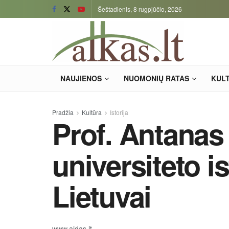
Šeštadienis, 8 rugpjūčio, 2026
NAUJIENOS
NUOMONIŲ RATAS
KUL
Pradžia
Kultūra
Istorija
Prof. Antanas 
universiteto i
Lietuvai
www.aidas.lt