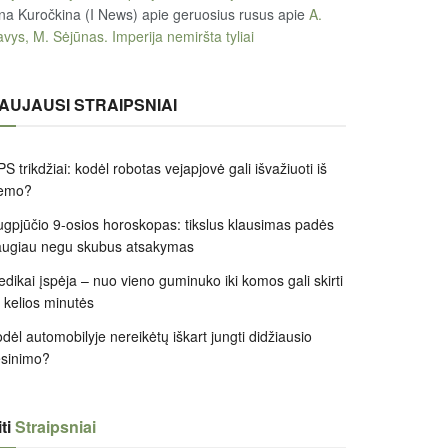
na Kuročkina (I News) apie geruosius rusus
apie
A.
vys, M. Sėjūnas. Imperija nemiršta tyliai
AUJAUSI STRAIPSNIAI
S trikdžiai: kodėl robotas vejapjovė gali išvažiuoti iš
iemo?
gpjūčio 9-osios horoskopas: tikslus klausimas padės
augiau negu skubus atsakymas
dikai įspėja – nuo vieno guminuko iki komos gali skirti
k kelios minutės
dėl automobilyje nereikėtų iškart jungti didžiausio
ėsinimo?
ti
Straipsniai