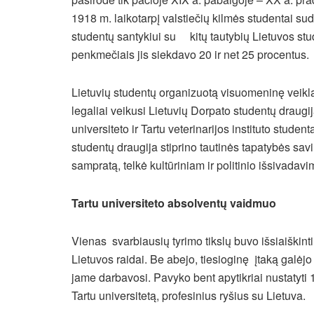
1918 m. laikotarpį valstiečių kilmės studentai sud
studentų santykiui su kitų tautybių Lietuvos stu
penkmečiais jis siekdavo 20 ir net 25 procentus.
Lietuvių studentų organizuotą visuomeninę veiklą
legaliai veikusi Lietuvių Dorpato studentų draugija
universiteto ir Tartu veterinarijos instituto stude
studentų draugija stiprino tautinės tapatybės sa
sampratą, telkė kultūriniam ir politinio išsivadavi
Tartu universiteto absolventų vaidmuo
Vienas svarbiausių tyrimo tikslų buvo išsiaiškinti,
Lietuvos raidai. Be abejo, tiesioginę įtaką galėjo da
jame darbavosi. Pavyko bent apytikriai nustatyti 
Tartu universitetą, profesinius ryšius su Lietuva.