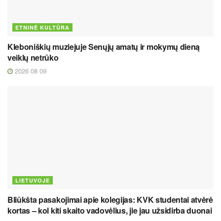
ETNINĖ KULTŪRA
Kleboniškių muziejuje Senųjų amatų ir mokymų dieną
veiklų netrūko
2026 08 09
LIETUVOJE
Bliūkšta pasakojimai apie kolegijas: KVK studentai atvėrė
kortas – kol kiti skaito vadovėlius, jie jau užsidirba duonai