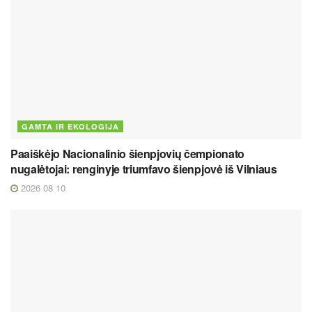
GAMTA IR EKOLOGIJA
Paaiškėjo Nacionalinio šienpjovių čempionato
nugalėtojai: renginyje triumfavo šienpjovė iš Vilniaus
2026 08 10