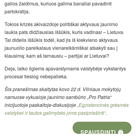
galios žaidimus, kuriuos galima banaliai pavadinti
partokratija.
Tokios krizės akivaizdoje politiškai aktyvaus jaunimo
laukia pats didžiausias iššūkis, kuris vadinasi – Lietuva.
Tai didelis iššūkis todėl, kad jis iš kiekvieno aktyvaus
jaunuolio pareikalaus vienareikšmiškai atsakyti sau į
klausimą: kam aš tarnausiu – partijai ar Lietuvai?
Deja, laiko ilgiems apsvarstymams valstybėje vykstantys
procesai tiesiog nebepalieka.
Šis pranešimas skaitytas kovo 22 d. Vilniaus mokytojų
namuose vykusioje jaunimo sambūrio „Pro Patria“
inicijuotoje paskaitoje-diskusijoje
„Egzistencinės grėsmės
valstybei ir tautos galimybės joms pasipriešinti“
.
SPAUSDINTI 🖨