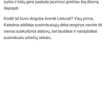
įvykis ir būtų gera paskata jaunimui greičiau šią dilemą
išspręsti.
Kodėl tai buvo dviguba šventė Lietuvai? Visų pirma,
Katedros aikštėje susirinkusiųjų dėka renginys nevirto tik
vienos subkultūros atstovų, bet tautiškai ir valstybiškai
susivokusiu piliečių reikalu.