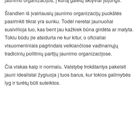
jaunimo organizacijos, į kurią galėtų aktyviai įsijungti.
Šiandien iš įvairiausių jaunimo organizacijų puokštės
pasirinkti tikrai yra sunku. Todėl neretai jaunuoliai
susivilioja tuo, kas bent jau kažkiek būna girdėta ar matyta.
Tokiu būdu jie atsiduria ne kur kitur, o oficialiai
visuomeniniais pagrindais veikiančiose vadinamųjų
tradicinių politinių partijų jaunimo organizacijose.
Čia viskas kaip ir normalu. Valstybę trokštantys pakeisti
jauni idealistai žygiuoja į tuos barus, kur tokios galimybės
lyg ir turėtų būti suteiktos.