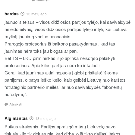
bardas
13 metų ago
jaunuolis teisus – visos didžiosios partijos tylėjo, kai savivaldybė
neleido eitynių, visos didžiosios partijos tylėjo ir tyli, kai Lietuvą
mylintį jaunimą vadino neonaciais.
Praregėjo profesorius iš balkono pasakydamas , kad tas
jaunimas nėra toks jau blogas ar pan.
Bet TS – LKD pirmininkas ir jo aplinka neišdrįso palaikyti
profesoriaus. Apie kitas partijas nėra ko ir kalbėti.
Gerai, kad jaunimas aklai nepuola į glėbį prisitaikėliškoms
partijoms, o patys ieško kelio, kaip gelbėti Lietuvą nuo karštos
“strateginio partnerio meilės” ar nuo savivaldybės “abonentų
nurodymų”.
Atsakyti
Algimantas
13 metų ago
Puikus straipsnis. Partijos apraizgė mūsų Lietuvėlę savo
tinklais. Jie tik deklaruoja, kad dirba, o iš tikro dalijasi įtakos