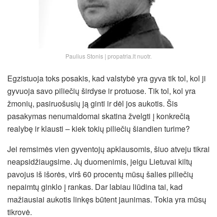
Paulius Stonis | propatria.lt nuotr.
Egzistuoja toks posakis, kad valstybė yra gyva tik tol, kol ji
gyvuoja savo piliečių širdyse ir protuose. Tik tol, kol yra
žmonių, pasiruošusių ją ginti ir dėl jos aukotis. Šis
pasakymas nenumaldomai skatina žvelgti į konkrečią
realybę ir klausti – kiek tokių piliečių šiandien turime?
Jei remsimės vien gyventojų apklausomis, šiuo atveju tikrai
neapsidžiaugsime. Jų duomenimis, jeigu Lietuvai kiltų
pavojus iš išorės, virš 60 procentų mūsų šalies piliečių
nepaimtų ginklo į rankas. Dar labiau liūdina tai, kad
mažiausiai aukotis linkęs būtent jaunimas. Tokia yra mūsų
tikrovė.