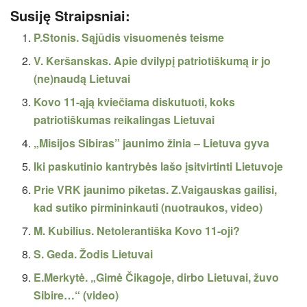
Susiję Straipsniai:
P.Stonis. Sąjūdis visuomenės teisme
V. Keršanskas. Apie dvilypį patriotiškumą ir jo
(ne)naudą Lietuvai
Kovo 11-ąją kviečiama diskutuoti, koks
patriotiškumas reikalingas Lietuvai
„Misijos Sibiras” jaunimo žinia – Lietuva gyva
Iki paskutinio kantrybės lašo įsitvirtinti Lietuvoje
Prie VRK jaunimo piketas. Z.Vaigauskas gailisi,
kad sutiko pirmininkauti (nuotraukos, video)
M. Kubilius. Netolerantiška Kovo 11-oji?
S. Geda. Žodis Lietuvai
E.Merkytė. „Gimė Čikagoje, dirbo Lietuvai, žuvo
Sibire…“ (video)