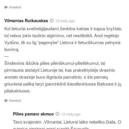
Atsakyti
Vilmantas Rutkauskas
13 metų ago
Kol lietuviai svetireligijaudami ženklins kaktas ir kapus kryžiais,
tol nebus jokio tautinio atgimimo, net nesitikėkit. Anot regėtojo
Vydūno, tik su lig “pagonybe” Lietuva ir lietuviškumas pelnysis
buvimą.
—
Šindieninis iššūkis pilies pilėniškumui-pilietiškumui, tai
pirmiausia atstatyti Lietuvoje tai, kas prakeiktybėje dvasinio
anstato dvasioje buvo išgriauta pamatinio, o šie pamatų
griuvėsiai palikę taryt įpaminklinti šiandieniniuose Baltuose ir jų
piliakalniuose.
Atsakyti
Pilies pamato akmuo
13 metų ago
Tavo svajonėm ,Vilmantai, Lietuvai laiko nebeliko.Gaila. O
autorius straipsnį gerai suraitė.Šaunuolis.