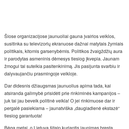
Šiose organizacijose jaunuoliai gauna įvairios veiklos,
susitinka su televizorių ekranuose dažnai matytais žymiais
politikais, kitomis garsenybėmis. Politikos žvaigždžių aura
ir parodytas asmeninis dėmesys tiesiog įkvepia. Jaunam
žmogui tai suteikia pasitenkinimą. Jis pasijunta svarbiu ir
dalyvaujančiu prasmingoje veikloje.
Dar didesnis džiaugsmas jaunuolius apima tada, kai
atsiranda galimybė prisidėti prie rinkiminės kampanijos –
juk tai jau beveik politinė veikla! O jei rinkimuose dar ir
pergalė pasiekiama – jaunatviška „daugiadienė ekstazė“
tiesiog garantuota!
Bėga metai, o Lietuvą šitaip kuriantis jaunimas bręsta,