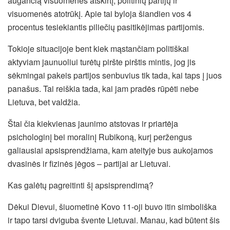
augančią visuomenės atskirtį, politinių partijų ir
visuomenės atotrūkį. Apie tai byloja šiandien vos 4
procentus tesiekiantis piliečių pasitikėjimas partijomis.
Tokioje situacijoje bent kiek mąstančiam politiškai
aktyviam jaunuoliui turėtų piršte pirštis mintis, jog jis
sėkmingai pakeis partijos senbuvius tik tada, kai taps į juos
panašus. Tai reiškia tada, kai jam pradės rūpėti nebe
Lietuva, bet valdžia.
Štai čia kiekvienas jaunimo atstovas ir priartėja
psichologinį bei moralinį Rubikoną, kurį peržengus
galiausiai apsisprendžiama, kam ateityje bus aukojamos
dvasinės ir fizinės jėgos – partijai ar Lietuvai.
Kas galėtų pagreitinti šį apsisprendimą?
Dėkui Dievui, šiuometinė Kovo 11-oji buvo itin simboliška
ir tapo tarsi dviguba švente Lietuvai. Manau, kad būtent šis