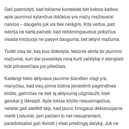
Gali pasirodyti, kad tokiame kontekste bet kokios kalbos
apie jaunimui kylančius iššūkius yra mažų mažiausiai
naivios – daugelis juk vis tiek neišgirs. Kita vertus, pati
istorija ne
kartą parodė, kad reikšmingiausius pokyčius
visada inicijuoja ne pasyvi dauguma, bet aktyvi mažuma.
Todėl visą tai, kas bus išdėstyta, tebūnie skirta tai jaunimo
mažumai, kuri dar puoselėja norą kurti valstybę ir stengiasi
būti pilnaverčiais jos piliečiais.
Kadangi tokio aktyvaus jaunimo šiandien visgi yra,
manyčiau, kad visų pirma būtina įsivardinti pagrindines
kliūtis, galinčias ne tiek tą aktyvumą užgniaužti, kiek
gerokai jį iškreipti. Apie tokias kliūtis nesusimąsčius,
neretai gali atsitikti taip, kad jauno žmogaus deklaruojama
meilė Lietuviai, jam pačiam to net nesuprantant,
paradoksaliai gali išvirsti į visai priešingą dalyką. Juk ne