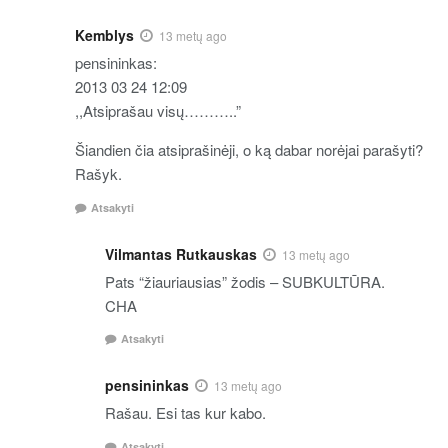
Kemblys
13 metų ago
pensininkas:
2013 03 24 12:09
,,Atsiprašau visų………..”
Šiandien čia atsiprašinėji, o ką dabar norėjai parašyti?
Rašyk.
Atsakyti
Vilmantas Rutkauskas
13 metų ago
Pats “žiauriausias” žodis – SUBKULTŪRA.
CHA
Atsakyti
pensininkas
13 metų ago
Rašau. Esi tas kur kabo.
Atsakyti