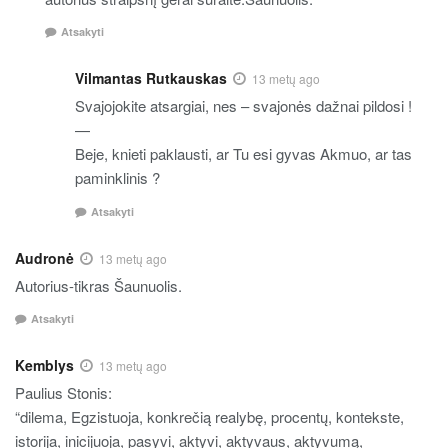
Atsakyti
Vilmantas Rutkauskas
13 metų ago
Svajojokite atsargiai, nes – svajonės dažnai pildosi !
—
Beje, knieti paklausti, ar Tu esi gyvas Akmuo, ar tas
paminklinis ?
Atsakyti
Audronė
13 metų ago
Autorius-tikras Šaunuolis.
Atsakyti
Kemblys
13 metų ago
Paulius Stonis:
“dilema, Egzistuoja, konkrečią realybę, procentų, kontekste,
istorija, inicijuoja, pasyvi, aktyvi, aktyvaus, aktyvumą,