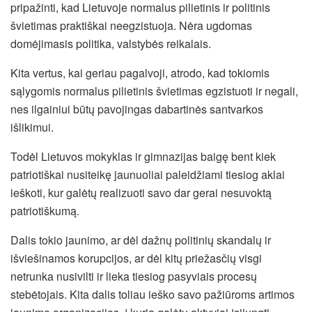
pripažinti, kad Lietuvoje normalus pilietinis ir politinis
švietimas praktiškai neegzistuoja. Nėra ugdomas
domėjimasis politika, valstybės reikalais.
Kita vertus, kai geriau pagalvoji, atrodo, kad tokiomis
sąlygomis normalus pilietinis švietimas egzistuoti ir negali,
nes ilgainiui būtų pavojingas dabartinės santvarkos
išlikimui.
Todėl Lietuvos mokyklas ir gimnazijas baigę bent kiek
patriotiškai nusiteikę jaunuoliai paleidžiami tiesiog aklai
ieškoti, kur galėtų realizuoti savo dar gerai nesuvoktą
patriotiškumą.
Dalis tokio jaunimo, ar dėl dažnų politinių skandalų ir
išviešinamos korupcijos, ar dėl kitų priežasčių visgi
netrunka nusivilti ir lieka tiesiog pasyviais procesų
stebėtojais. Kita dalis toliau ieško savo pažiūroms artimos