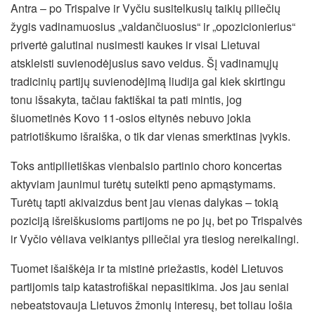
Antra – po Trispalve ir Vyčiu susitelkusių taikių piliečių
žygis vadinamuosius „valdančiuosius“ ir „opozicionierius“
privertė galutinai nusimesti kaukes ir visai Lietuvai
atskleisti suvienodėjusius savo veidus. Šį vadinamųjų
tradicinių partijų suvienodėjimą liudija gal kiek skirtingu
tonu išsakyta, tačiau faktiškai ta pati mintis, jog
šiuometinės Kovo 11-osios eitynės nebuvo jokia
patriotiškumo išraiška, o tik dar vienas smerktinas įvykis.
Toks antipilietiškas vienbalsio partinio choro koncertas
aktyviam jaunimui turėtų suteikti peno apmąstymams.
Turėtų tapti akivaizdus bent jau vienas dalykas – tokią
poziciją išreiškusioms partijoms ne po jų, bet po Trispalvės
ir Vyčio vėliava veikiantys piliečiai yra tiesiog nereikalingi.
Tuomet išaiškėja ir ta mistinė priežastis, kodėl Lietuvos
partijomis taip katastrofiškai nepasitikima. Jos jau seniai
nebeatstovauja Lietuvos žmonių interesų, bet toliau lošia