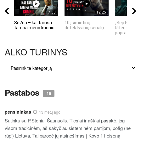
17:50
12:25
Se7en – kai tamsa
10 įsimintinų
„Septynių Ka
tampa meno kūriniu
detektyvinių serialų
Riteris" – kai
paprastumas
ALKO TURINYS
ALKO
TURINYS
Pastabos
16
pensininkas
13 metų ago
Sutinku su P.Stoniu. Šaunuolis. Tiesiai ir aškiai pasakė, jog
visom tradicinėm, aš sakyčiau sisteminėm partijom, pofig (ne
rūpi) Lietuva. Tai parodė jų atsinešimas į Kovo 11 eiseną