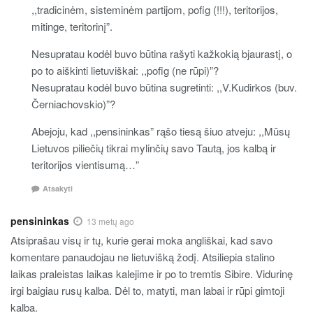
,,tradicinėm, sisteminėm partijom, pofig (!!!), teritorijos,
mitinge, teritorinį”.
Nesupratau kodėl buvo būtina rašyti kažkokią bjaurastį, o
po to aiškinti lietuviškai: ,,pofig (ne rūpi)”?
Nesupratau kodėl buvo būtina sugretinti: ,,V.Kudirkos (buv.
Černiachovskio)”?
Abejoju, kad ,,pensininkas” rąšo tiesą šiuo atveju: ,,Mūsų
Lietuvos piliečių tikrai mylinčių savo Tautą, jos kalbą ir
teritorijos vientisumą…”
Atsakyti
pensininkas
13 metų ago
Atsiprašau visų ir tų, kurie gerai moka angliškai, kad savo
komentare panaudojau ne lietuvišką žodį. Atsiliepia stalino
laikas praleistas laikas kalejime ir po to tremtis Sibire. Vidurinę
irgi baigiau rusų kalba. Dėl to, matyti, man labai ir rūpi gimtoji
kalba.