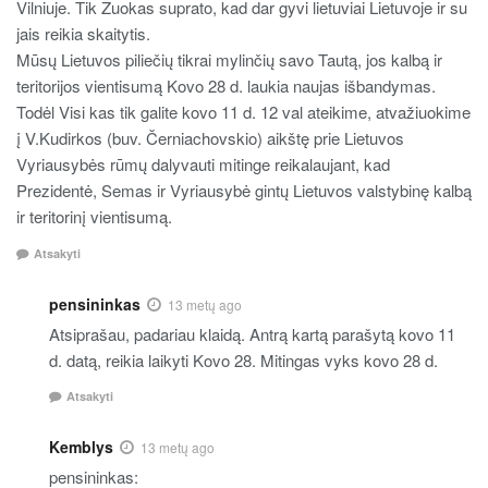
Vilniuje. Tik Zuokas suprato, kad dar gyvi lietuviai Lietuvoje ir su
jais reikia skaitytis.
Mūsų Lietuvos piliečių tikrai mylinčių savo Tautą, jos kalbą ir
teritorijos vientisumą Kovo 28 d. laukia naujas išbandymas.
Todėl Visi kas tik galite kovo 11 d. 12 val ateikime, atvažiuokime
į V.Kudirkos (buv. Černiachovskio) aikštę prie Lietuvos
Vyriausybės rūmų dalyvauti mitinge reikalaujant, kad
Prezidentė, Semas ir Vyriausybė gintų Lietuvos valstybinę kalbą
ir teritorinį vientisumą.
Atsakyti
pensininkas
13 metų ago
Atsiprašau, padariau klaidą. Antrą kartą parašytą kovo 11
d. datą, reikia laikyti Kovo 28. Mitingas vyks kovo 28 d.
Atsakyti
Kemblys
13 metų ago
pensininkas: