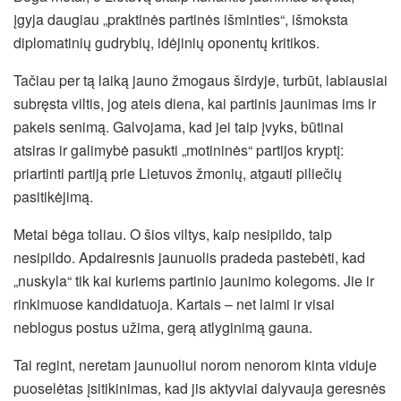
įgyja daugiau „praktinės partinės išminties“, išmoksta
diplomatinių gudrybių, idėjinių oponentų kritikos.
Tačiau per tą laiką jauno žmogaus širdyje, turbūt, labiausiai
subręsta viltis, jog ateis diena, kai partinis jaunimas ims ir
pakeis senimą. Galvojama, kad jei taip įvyks, būtinai
atsiras ir galimybė pasukti „motininės“ partijos kryptį:
priartinti partiją prie Lietuvos žmonių, atgauti piliečių
pasitikėjimą.
Metai bėga toliau. O šios viltys, kaip nesipildo, taip
nesipildo. Apdairesnis jaunuolis pradeda pastebėti, kad
„nuskyla“ tik kai kuriems partinio jaunimo kolegoms. Jie ir
rinkimuose kandidatuoja. Kartais – net laimi ir visai
neblogus postus užima, gerą atlyginimą gauna.
Tai regint, neretam jaunuoliui norom nenorom kinta viduje
puoselėtas įsitikinimas, kad jis aktyviai dalyvauja geresnės