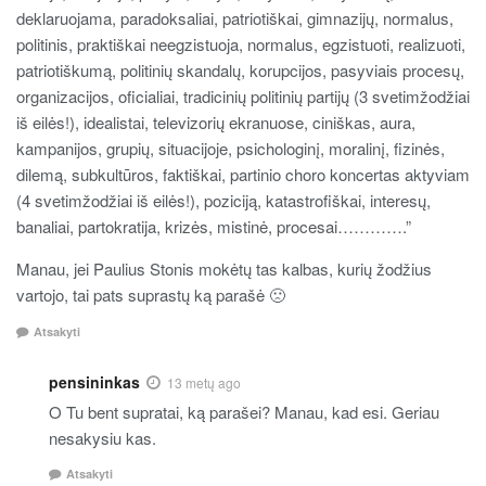
deklaruojama, paradoksaliai, patriotiškai, gimnazijų, normalus,
politinis, praktiškai neegzistuoja, normalus, egzistuoti, realizuoti,
patriotiškumą, politinių skandalų, korupcijos, pasyviais procesų,
organizacijos, oficialiai, tradicinių politinių partijų (3 svetimžodžiai
iš eilės!), idealistai, televizorių ekranuose, ciniškas, aura,
kampanijos, grupių, situacijoje, psichologinį, moralinį, fizinės,
dilemą, subkultūros, faktiškai, partinio choro koncertas aktyviam
(4 svetimžodžiai iš eilės!), poziciją, katastrofiškai, interesų,
banaliai, partokratija, krizės, mistinė, procesai………….”
Manau, jei Paulius Stonis mokėtų tas kalbas, kurių žodžius
vartojo, tai pats suprastų ką parašė 🙁
Atsakyti
pensininkas
13 metų ago
O Tu bent supratai, ką parašei? Manau, kad esi. Geriau
nesakysiu kas.
Atsakyti