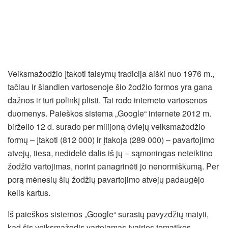
Veiksmažodžio įtakoti taisymų tradicija aiški nuo 1976 m.,
tačiau ir šiandien vartosenoje šio žodžio formos yra gana
dažnos ir turi polinkį plisti. Tai rodo interneto vartosenos
duomenys. Paieškos sistema „Google“ internete 2012 m.
birželio 12 d. surado per milijoną dviejų veiksmažodžio
formų – įtakoti (812 000) ir įtakoja (289 000) – pavartojimo
atvejų, tiesa, nedidelė dalis iš jų – sąmoningas neteiktino
žodžio vartojimas, norint panagrinėti jo nenormiškumą. Per
porą mėnesių šių žodžių pavartojimo atvejų padaugėjo
kelis kartus.
Iš paieškos sistemos „Google“ surastų pavyzdžių matyti,
kad šis veiksmažodis vartojamas įvairios tematikos