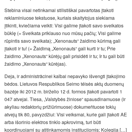
Stebina visai netinkamai stilistiškai pavartotas įtakoti
reklaminiuose tekstuose, kuriais skaitytojus siekiama
įtikinti, kviečiama veikti: Visi galime įtakoti savo sveikatos
būklę (= Sveikata priklauso nuo mūsų pačių; Visi galime
rūpintis savo sveikata); „Xenonauts“ žaidimo kūrimą gali
įtakoti ir tu! (= Žaidimą „Xenonauts“ gali kurti ir tu; Prie
žaidimo „Xenonauts“ kūrėjų gali prisidėti ir tu; Ir tu gali būti
žaidimo „Xenonauts“ kūrėjas).
Deja, ir administrãcinei kalbai nepavyko išvengti įtakojimo
bėdos. Lietuvos Respublikos Seimo téisės aktų duomenų
bazėje iki 2012 m. birželio 12 d. formos įtakoti pavartoti 1
047 atvejai. Tiesa, „Valstybės žiniose“ spausdinamuose (ir
akyliau redaktorių prižiūrimuose) dokumeñtuose tokių
atvejų tik 80, pavyzdžiui: Visi veiksmai, kurie gali įtakoti AE
arba išorinio elektros tinklo apkrovimą, turi būti
koordinuojami su atitinkamomis institucijomis; Kolegija […]