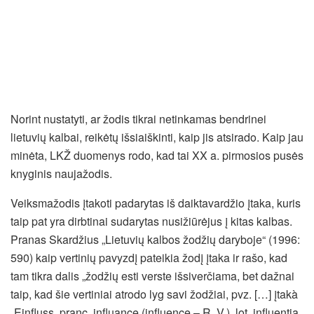
Norint nustatyti, ar žodis tikrai netinkamas bendrinei
lietuvių kalbai, reikėtų išsiaiškinti, kaip jis atsirado. Kaip jau
minėta, LKŽ duomenys rodo, kad tai XX a. pirmosios pusės
knyginis naujažodis.
Veiksmažodis įtakoti padarytas iš daiktavardžio įtaka, kuris
taip pat yra dirbtinai sudarytas nusižiūrėjus į kitas kalbas.
Pranas Skardžius „Lietuvių kalbos žodžių daryboje“ (1996:
590) kaip vertinių pavyzdį pateikia žodį įtaka ir rašo, kad
tam tikra dalis „žodžių esti verste išsiverčiama, bet dažnai
taip, kad šie vertiniai atrodo lyg savi žodžiai, pvz. […] įtakà
„Einfluss, pranc. influance (influence – R. V.), lot. influentia,