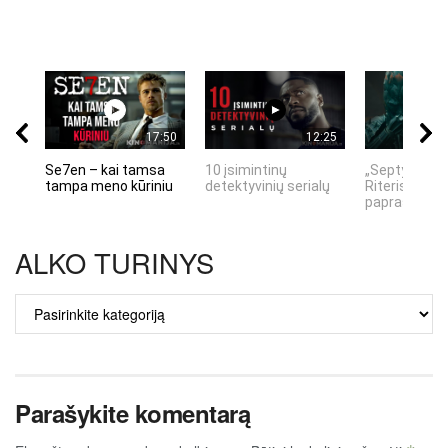
17:50
12:25
Se7en – kai tamsa
10 įsimintinų
„Septynių Ka
tampa meno kūriniu
detektyvinių serialų
Riteris" – kai
paprastumas
ALKO TURINYS
ALKO
TURINYS
Parašykite komentarą