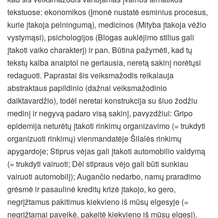
tekstuose: ekonomikos (Įmonė nustatė esminius procesus,
kurie įtakoja pelningumą), medicinos (Mityba įtakoja vėžio
vystymąsi), psichologijos (Blogas auklėjimo stilius gali
įtakoti vaiko charakterį) ir pan. Būtina pažymėti, kad tų
tekstų kalba anaiptol ne geriausia, neretą sakinį norėtųsi
redaguoti. Paprastai šis veiksmažodis reikalauja
abstraktaus papildinio (dažnai veiksmažodinio
daiktavardžio), todėl neretai konstrukcija su šiuo žodžiu
medinį ir negyvą padaro visą sakinį, pavyzdžiui: Gripo
epidemija neturėtų įtakoti rinkimų organizavimo (= trukdyti
organizuoti rinkimų) vienmandatėje Šilalės rinkimų
apygardoje; Stiprus vėjas gali įtakoti automobilio valdymą
(= trukdyti vairuoti; Dėl stipraus vėjo gali būti sunkiau
vairuoti automobilį); Augančio nedarbo, namų praradimo
grėsmė ir pasaulinė kreditų krizė įtakojo, ko gero,
negrįžtamus pakitimus kiekvieno iš mūsų elgesyje (=
negrįžtamai paveikė, pakeitė kiekvieno iš mūsų elgesį).