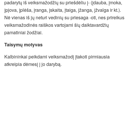
padarytų iš veiksmažodžių su priešdėliu į- (įdauba, įmoka,
įpjova, įplėša, įranga, įskaita, įtaiga, įžanga, įžvalga ir kt.).
Nė vienas iš jų neturi vedinių su priesaga -oti, nes prireikus
veiksmažodinės raiškos vartojami šių daiktavardžių
pamatiniai žodžiai.
Taisymų motyvas
Kalbininkai peikdami veiksmažodį įtakoti pirmiausia
atkreipia dėmesį į jo darybą.