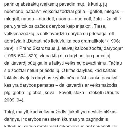
parinkę abstraktų (veiksmų pavadinimų), iš kurių, jų
nuomone, padaryti veiksmažodžiai galia – galioti, miegas –
miegoti, nauda – naudoti, nuoma – nuomoti, žala – žaloti ir
pan. yra tokios pačios darybos kaip ir įtakoti. Tiesa,
veiksmažodžių iš daiktavardžių daryba su priesaga -oti
aprašyta ir „Dabartinės lietuvių kalbos gramatikoje“ (1996:
389), ir Prano Skardžiaus „Lietuvių kalbos žodžių daryboje“
(1996: 504–520), vieną kitą šio darybos tipo pamatinį
daiktavardį būtų galima laikyti veiksmų pavadinimu. Tačiau
šie žodžiai neturi priešdėlių. O kitas dalykas, kad kartais
tokiais atvejais darybos kryptis nėra aiški, sunku pasakyti,
kas yra darybos pamatas – daiktavardis ar veiksmažodis,
plg. globa – globoti, kova – kovoti, stoka – stokoti (Urbutis
2009: 94).
Taigi, matyti, kad veiksmažodis įtakoti yra nesistemiškas
darinys, ir darybos nesistemiškumas yra pagrindinis
kriterijus, kuriuo remiamasi rekomenduojant nevartoti šio