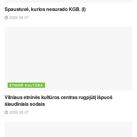
Spaustuvė, kurios nesurado KGB. (I)
2026 08 07
ETNINĖ KULTŪRA
Vilniaus etninės kultūros centras rugpjūtį išpuoš
šiaudiniais sodais
2026 08 07