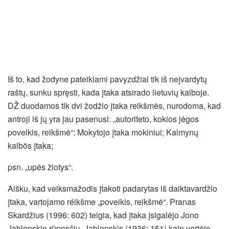
Iš to, kad žodyne pateikiami pavyzdžiai tik iš neįvardytų
raštų, sunku spręsti, kada įtaka atsirado lietuvių kalboje.
DŽ duodamos tik dvi žodžio įtaka reikšmės, nurodoma, kad
antroji iš jų yra jau pasenusi: „autoriteto, kokios jėgos
poveikis, reikšmė“: Mokytojo įtaka mokiniui; Kaimynų
kalbõs įtaka;
psn. „upės žiotys“.
Aišku, kad veiksmažodis įtakoti padarytas iš daiktavardžio
įtaka, vartojamo réikšme „poveikis, reikšmė“. Pranas
Skardžius (1996: 602) teigia, kad įtaka įsigalėjo Jono
Jablonskio rūpesčiu. Jablonskis (1936: 151) kaip vertėjo