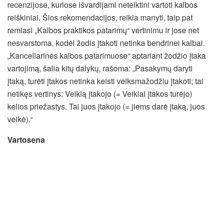
recenzijose, kuriose išvardijami neteiktini vartoti kalbos
reiškiniai. Šios rekomendacijos, reikia manyti, taip pat
remiasi „Kalbos praktikos patarimų“ vertinimu ir jose net
nesvarstoma, kodėl žodis įtakoti netinka bendrinei kalbai.
„Kanceliarinės kalbos patarimuose“ aptariant žodžio įtaka
vartojimą, šalia kitų dalykų, rašoma: „Pasakymų daryti
įtaką, turėti įtakos netinka keisti veiksmažodžiu įtakoti; tai
netikęs vertinys: Veiklą įtakojo (= Veiklai įtakos turėjo)
kelios priežastys. Tai juos įtakojo (= jiems darė įtaką, juos
veikė).“
Vartosena