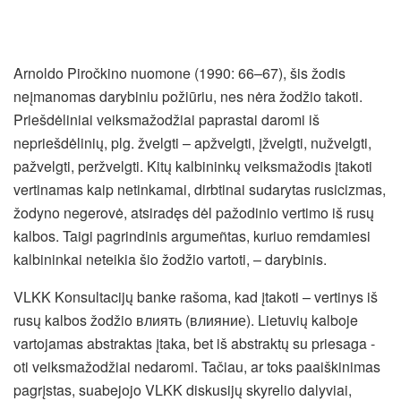
Arnoldo Piročkino nuomone (1990: 66–67), šis žodis
neįmanomas darybiniu požiūriu, nes nėra žodžio takoti.
Priešdėliniai veiksmažodžiai paprastai daromi iš
nepriešdėlinių, plg. žvelgti – apžvelgti, įžvelgti, nužvelgti,
pažvelgti, peržvelgti. Kitų kalbininkų veiksmažodis įtakoti
vertinamas kaip netinkamai, dirbtinai sudarytas rusicizmas,
žodyno negerovė, atsiradęs dėl pažodinio vertimo iš rusų
kalbos. Taigi pagrindinis argumeñtas, kuriuo remdamiesi
kalbininkai neteikia šio žodžio vartoti, – darybinis.
VLKK Konsultacijų banke rašoma, kad įtakoti – vertinys iš
rusų kalbos žodžio влиять (влияние). Lietuvių kalboje
vartojamas abstraktas įtaka, bet iš abstraktų su priesaga -
oti veiksmažodžiai nedaromi. Tačiau, ar toks paaiškinimas
pagrįstas, suabejojo VLKK diskusijų skyrelio dalyviai,