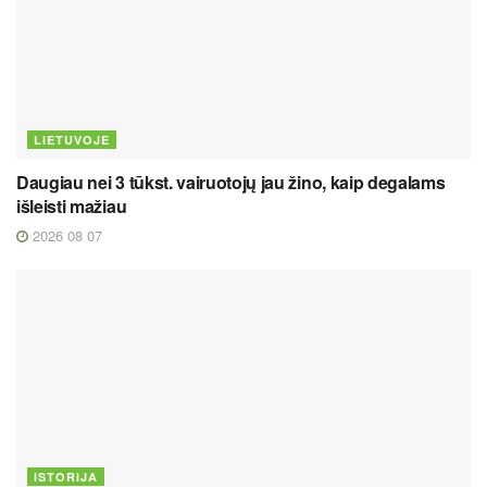
LIETUVOJE
Daugiau nei 3 tūkst. vairuotojų jau žino, kaip degalams
išleisti mažiau
2026 08 07
ISTORIJA