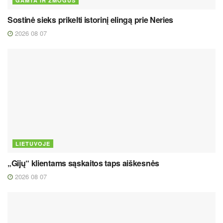
GAMTA IR ŽMOGUS
Sostinė sieks prikelti istorinį elingą prie Neries
2026 08 07
LIETUVOJE
„Gijų“ klientams sąskaitos taps aiškesnės
2026 08 07