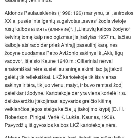
Aldonos Paulauskienės (1998: 126) manymu, tai „antrosios
XX a. pusės inteligentų sugalvotas „savas“ žodis vietoje
rusų kalbos влиять (влияние)“. Į „Lietuvių kalbos žodyno“
ketvirtą tomą kaip neologizmas jis įrašytas 1957 m., tačiau
kalboje atsirado dar prieš Antrąjį pasaulinį karą, nes
žodyne duodamas Petro Avižonio sakinys iš „Akių ligų
vadovo“, išleisto Kaune 1940 m.: Ciliariniai nervai
anatomiškai nėra susieti su antrąja akimi; tad ją įtakoti
galėtų tik refleksiškai. LKŽ kartotekoje tik šis vienas
sakinys ir tėra, tik juo vienu, matyt, ir buvo remtasi žodį
pateikiant žodyne. Kartotekoje dar yra viena kortelė ir su
daiktavardžiu įtakojimas: apyvartos greičio kitimą
veikiančios jėgos staiga keičia jų įtakojimo kryptį (D. H.
Robertson. Pinigai. Vertė K. Lukša. Kaunas, 1938).
Pavyzdžių iš gyvosios kalbos LKŽ kartotekoje nėra.
Aldona Paulauskienė mano, kad „įtakoti yra mūsų laikų