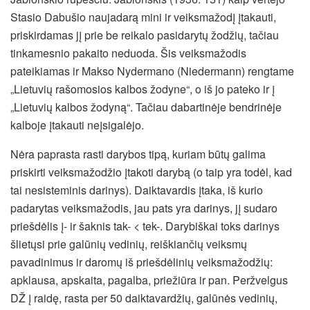
Stasio Dabušio naujadarą mini ir veiksmažodį įtakauti,
priskirdamas jį prie be reikalo pasidarytų žodžių, tačiau
tinkamesnio pakaito neduoda. Šis veiksmažodis
pateikiamas ir Makso Nydermano (Niedermann) rengtame
„Lietuvių rašomosios kalbos žodyne“, o iš jo pateko ir į
„Lietuvių kalbos žodyną“. Tačiau dabartinėje bendrinėje
kalboje įtakauti neįsigalėjo.
Nėra paprasta rasti darybos tipą, kuriam būtų galima
priskirti veiksmažodžio įtakoti darybą (o taip yra todėl, kad
tai nesisteminis darinys). Daiktavardis įtaka, iš kurio
padarytas veiksmažodis, jau pats yra darinys, jį sudaro
priešdėlis į- ir šaknis tak- < tek-. Darybiškai toks darinys
šlietųsi prie galūnių vedinių, reiškiančių veiksmų
pavadinimus ir daromų iš priešdėlinių veiksmažodžių:
apklausa, apskaita, pagalba, priežiūra ir pan. Peržvelgus
DŽ į raidę, rasta per 50 daiktavardžių, galūnės vedinių,