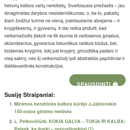
lietuvių kalbos vartų nereikėtų. Svarbiausia priežastis – jau
išnagrinėtas darybos nesistemiškumas, o, be to, pakaitų
šiam žodžiui turime ne vieną, įvairiausiems atvejams – ir
knygiškesnių, ir gyvesnių. Ir dar reikia pridurti, kad
veiksmažodis įtakoti ne tik stumia iš vartosenos įprastus,
sklandesnius, gyvesnius lietuviškus raiškos būdus, bet,
būdamas knyginis, tokį pat knyginį, griozdišką padaro ir
visą sakinį, nes šį veiksmažodį lydi abstraktūs papildiniai ir
daiktavardinės konstrukcijos.
SPAUSDINTI 🖨
Susiję Straipsniai:
Minimos bendrinės kalbos kūrėjo J.Jablonskio
150-osios gimimo metinės
L. Petkevičiūtė. KOKIA GALVA – TOKIA IR KALBA:
Paisyk, ką šneki – nenusišnekėsi (1)