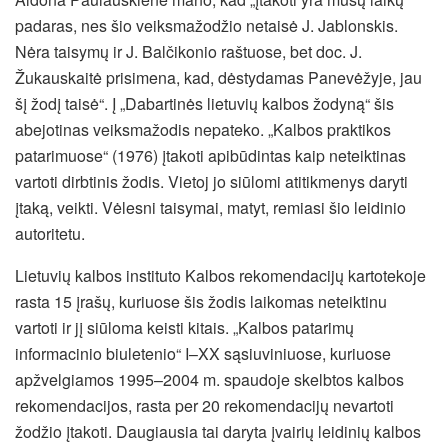
padaras, nes šio veiksmažodžio netaisė J. Jablonskis.
Nėra taisymų ir J. Balčikonio raštuose, bet doc. J.
Žukauskaitė prisimena, kad, dėstydamas Panevėžyje, jau
šį žodį taisė“. Į „Dabartinės lietuvių kalbos žodyną“ šis
abejotinas veiksmažodis nepateko. „Kalbos praktikos
patarimuose“ (1976) įtakoti apibūdintas kaip neteiktinas
vartoti dirbtinis žodis. Vietoj jo siūlomi atitikmenys daryti
įtaką, veikti. Vėlesni taisymai, matyt, remiasi šio leidinio
autoritetu.
Lietuvių kalbos instituto Kalbos rekomendacijų kartotekoje
rasta 15 įrašų, kuriuose šis žodis laikomas neteiktinu
vartoti ir jį siūloma keisti kitais. „Kalbos patarimų
informacinio biuletenio“ I–XX sąsiuviniuose, kuriuose
apžvelgiamos 1995–2004 m. spaudoje skelbtos kalbos
rekomendacijos, rasta per 20 rekomendacijų nevartoti
žodžio įtakoti. Daugiausia tai daryta įvairių leidinių kalbos