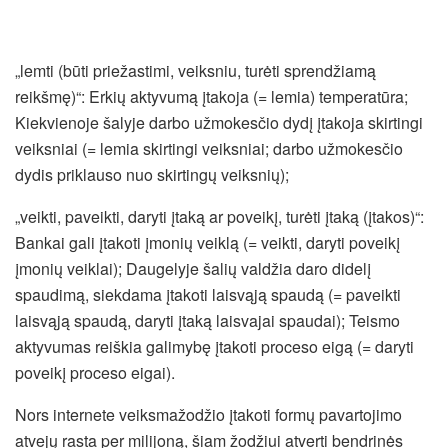
„lemti (būti priežastimi, veiksniu, turėti sprendžiamą
reikšmę)“: Erkių aktyvumą įtakoja (= lemia) temperatūra;
Kiekvienoje šalyje darbo užmokesčio dydį įtakoja skirtingi
veiksniai (= lemia skirtingi veiksniai; darbo užmokesčio
dydis priklauso nuo skirtingų veiksnių);
„veikti, paveikti, daryti įtaką ar poveikį, turėti įtaką (įtakos)“:
Bankai gali įtakoti įmonių veiklą (= veikti, daryti poveikį
įmonių veiklai); Daugelyje šalių valdžia daro didelį
spaudimą, siekdama įtakoti laisvąją spaudą (= paveikti
laisvąją spaudą, daryti įtaką laisvajai spaudai); Teismo
aktyvumas reiškia galimybę įtakoti proceso eigą (= daryti
poveikį proceso eigai).
Nors internete veiksmažodžio įtakoti formų pavartojimo
atvejų rasta per milijoną, šiam žodžiui atverti bendrinės