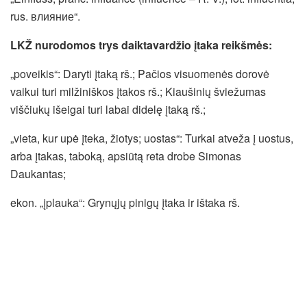
rus. влияние“.
LKŽ nurodomos trys daiktavardžio įtaka reikšmės:
„poveikis“: Daryti įtaką rš.; Pačios visuomenės dorovė
vaikui turi milžiniškos įtakos rš.; Kiaušinių šviežumas
viščiukų išeigai turi labai didelę įtaką rš.;
„vieta, kur upė įteka, žiotys; uostas“: Turkai atveža į uostus,
arba įtakas, taboką, apsiūtą reta drobe Simonas
Daukantas;
ekon. „įplauka“: Grynųjų pinigų įtaka ir ištaka rš.