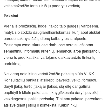
veiksmažodžio formų ir iš jų padarytų vedinių.
Pakaitai
Viena iš priežasčių, kodėl įtakoti taip įaugęs į vartoseną,
matyt, šio žodžio daugiareikšmiškumas, kurį labai aiškiai
parodo sakinys iš šių dienų kalbotyros straipsnio:
Pastarajai temai skirtuose darbuose neretai ieškoma
semantinių ir formalių kriterijų, lemiančių arba įtakojančių
vieno iš predikatiškai vartojamo daiktavardžio linksnių
parinkimą.
Ne vieną neteiktino vartoti žodžio pakaitą siūlo VLKK
Konsultacijų bankas: atsiliepti, paveikti, veikti, formuoti,
daryti įtaką, turėti įtaką ar įtakos, šią eilę dar galima
papildyti ir kitais pakaitais – knygiškesniu daryti poveikį ir
vaizdingesniu palikti pėdsaką. Tinkami pakaitai parenkami
atsižvelgiant į stilių ir kontekstą. Kalbininkų