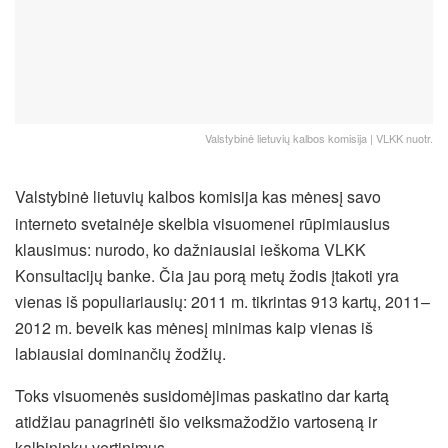
Valstybinė lietuvių kalbos komisija | VLKK nuotr.
Valstybinė lietuvių kalbos komisija kas mėnesį savo
interneto svetainėje skelbia visuomenei rūpimiausius
klausimus: nurodo, ko dažniausiai ieškoma VLKK
Konsultacijų banke. Čia jau porą metų žodis įtakoti yra
vienas iš populiariausių: 2011 m. tikrintas 913 kartų, 2011–
2012 m. beveik kas mėnesį minimas kaip vienas iš
labiausiai dominančių žodžių.
Toks visuomenės susidomėjimas paskatino dar kartą
atidžiau panagrinėti šio veiksmažodžio vartoseną ir
kalbininkų vertinimus.