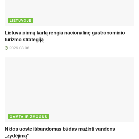
LIETUVOJE
Lietuva pirmą kartą rengia nacionalinę gastronominio
turizmo strategiją
2026 08 06
GAMTA IR ŽMOGUS
Nidos uoste išbandomas būdas mažinti vandens
„žydėjimą“