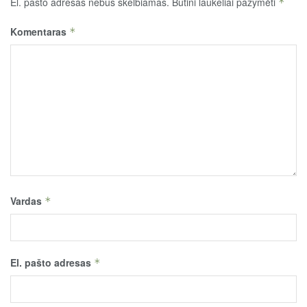
El. pašto adresas nebus skelbiamas.
Būtini laukeliai pažymėti
*
Komentaras
*
Vardas
*
El. pašto adresas
*