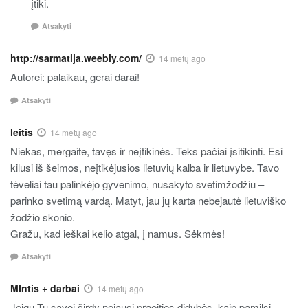
įtiki.
Atsakyti
http://sarmatija.weebly.com/
14 metų ago
Autorei: palaikau, gerai darai!
Atsakyti
leitis
14 metų ago
Niekas, mergaite, tavęs ir neįtikinės. Teks pačiai įsitikinti. Esi
kilusi iš šeimos, neįtikėjusios lietuvių kalba ir lietuvybe. Tavo
tėveliai tau palinkėjo gyvenimo, nusakyto svetimžodžiu –
parinko svetimą vardą. Matyt, jau jų karta nebejautė lietuviško
žodžio skonio.
Gražu, kad ieškai kelio atgal, į namus. Sėkmės!
Atsakyti
MIntis + darbai
14 metų ago
Jeigu Tu savoj širdy nejausi praeities didybės, kaip pamilsi