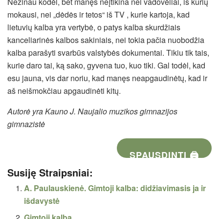
Nežinau kodėl, bet manęs neįtikina nei vadovėliai, iš kurių
mokausi, nei „dėdės ir tetos“ iš TV , kurie kartoja, kad
lietuvių kalba yra vertybė, o patys kalba skurdžiais
kanceliarinės kalbos sakiniais, nei tokia pačia nuobodžia
kalba parašyti svarbūs valstybės dokumentai. Tikiu tik tais,
kurie daro tai, ką sako, gyvena tuo, kuo tiki. Gal todėl, kad
esu jauna, vis dar noriu, kad manęs neapgaudinėtų, kad ir
aš neišmokčiau apgaudinėti kitų.
Autorė yra Kauno J. Naujalio muzikos gimnazijos
gimnazistė
SPAUSDINTI 🖨
Susiję Straipsniai:
A. Paulauskienė. Gimtoji kalba: didžiavimasis ja ir
išdavystė
Gimtoji kalba