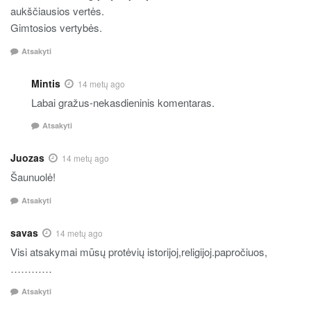
aukščiausios vertės.
Gimtosios vertybės.
Atsakyti
Mintis
14 metų ago
Labai gražus-nekasdieninis komentaras.
Atsakyti
Juozas
14 metų ago
Šaunuolė!
Atsakyti
savas
14 metų ago
Visi atsakymai mūsų protėvių istorijoj,religijoj.papročiuos,
…………
Atsakyti