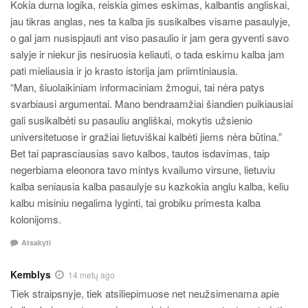
Kokia durna logika, reiskia gimes eskimas, kalbantis angliskai,
jau tikras anglas, nes ta kalba jis susikalbes visame pasaulyje,
o gal jam nusispjauti ant viso pasaulio ir jam gera gyventi savo
salyje ir niekur jis nesiruosia keliauti, o tada eskimu kalba jam
pati mieliausia ir jo krasto istorija jam priimtiniausia.
“Man, šiuolaikiniam informaciniam žmogui, tai nėra patys
svarbiausi argumentai. Mano bendraamžiai šiandien puikiausiai
gali susikalbėti su pasauliu angliškai, mokytis užsienio
universitetuose ir gražiai lietuviškai kalbėti jiems nėra būtina.”
Bet tai paprasciausias savo kalbos, tautos isdavimas, taip
negerbiama eleonora tavo mintys kvailumo virsune, lietuviu
kalba seniausia kalba pasaulyje su kazkokia anglu kalba, keliu
kalbu misiniu negalima lyginti, tai grobiku primesta kalba
kolonijoms.
Atsakyti
Kemblys
14 metų ago
Tiek straipsnyje, tiek atsiliepimuose net neužsimenama apie