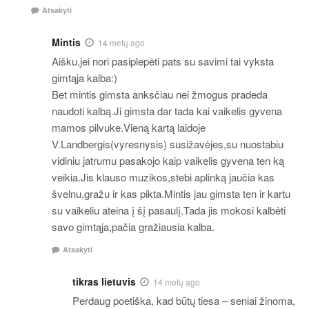
Atsakyti
Mintis
14 metų ago
Aišku,jei nori pasiplepėti pats su savimi tai vyksta
gimtąja kalba:)
Bet mintis gimsta anksčiau nei žmogus pradeda
naudoti kalbą.Ji gimsta dar tada kai vaikelis gyvena
mamos pilvuke.Vieną kartą laidoje
V.Landbergis(vyresnysis) susižavėjes,su nuostabiu
vidiniu jatrumu pasakojo kaip vaikelis gyvena ten ką
veikia.Jis klauso muzikos,stebi aplinką jaučia kas
švelnu,gražu ir kas pikta.Mintis jau gimsta ten ir kartu
su vaikeliu ateina į šį pasaulį.Tada jis mokosi kalbėti
savo gimtąja,pačia gražiausia kalba.
Atsakyti
tikras lietuvis
14 metų ago
Perdaug poetiška, kad būtų tiesa – seniai žinoma,