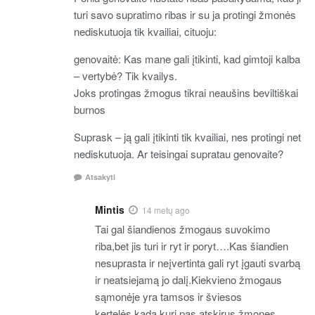
turi savo supratimo ribas ir su ja protingi žmonės
nediskutuoja tik kvailiai, cituoju:
genovaitė: Kas mane gali įtikinti, kad gimtoji kalba
– vertybė? Tik kvailys.
Joks protingas žmogus tikrai neaušins beviltiškai
burnos
Suprask – ją gali įtikinti tik kvailiai, nes protingi net
nediskutuoja. Ar teisingai supratau genovaite?
Atsakyti
Mintis
14 metų ago
Tai gal šiandienos žmogaus suvokimo
riba,bet jis turi ir ryt ir poryt….Kas šiandien
nesuprasta ir neįvertinta gali ryt įgauti svarbą
ir neatsiejamą jo dalį.Kiekvieno žmogaus
sąmonėje yra tamsos ir šviesos
kertelės,kada kuri pas atskirus žmones