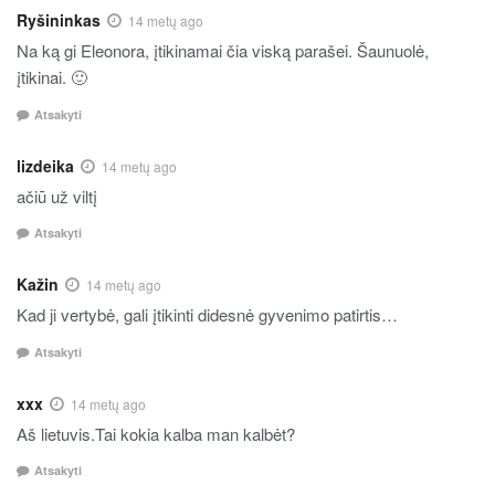
Ryšininkas
14 metų ago
Na ką gi Eleonora, įtikinamai čia viską parašei. Šaunuolė,
įtikinai. 🙂
Atsakyti
lizdeika
14 metų ago
ačiū už viltį
Atsakyti
Kažin
14 metų ago
Kad ji vertybė, gali įtikinti didesnė gyvenimo patirtis…
Atsakyti
xxx
14 metų ago
Aš lietuvis.Tai kokia kalba man kalbėt?
Atsakyti