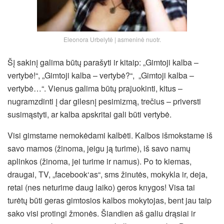
Eleonora Urbelytė | asmeninė nuotr.
Šį sakinį galima būtų parašyti ir kitaip: „Gimtoji kalba –
vertybė!“, „Gimtoji kalba – vertybė?“, „Gimtoji kalba –
vertybė…“. Vienus galima būtų prajuokinti, kitus –
nugramzdinti į dar gilesnį pesimizmą, trečius – priversti
susimąstyti, ar kalba apskritai gali būti vertybė.
Visi gimstame nemokėdami kalbėti. Kalbos išmokstame iš
savo mamos (žinoma, jeigu ją turime), iš savo namų
aplinkos (žinoma, jei turime ir namus). Po to kiemas,
draugai, TV, „facebook‘as“, sms žinutės, mokykla ir, deja,
retai (nes neturime daug laiko) geros knygos!
Visa tai
turėtų būti geras gimtosios kalbos mokytojas, bent jau taip
sako visi protingi žmonės. Šiandien aš galiu drąsiai ir