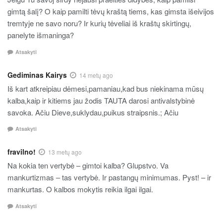
gimtą šalį? O kaip pamilti tėvų kraštą tiems, kas gimsta išeivijos
tremtyje ne savo noru? Ir kurių tėveliai iš kraštų skirtingų,
panelyte išmaninga?
Atsakyti
Gediminas Kairys
14 metų ago
Iš kart atkreipiau dėmesi,pamaniau,kad bus niekinama mūsų
kalba,kaip ir kitiems jau žodis TAUTA darosi antivalstybinė
savoka. Ačiu Dieve,suklydau,puikus straipsnis.; Ačiu
Atsakyti
fravilno!
13 metų ago
Na kokia ten vertybė – gimtoi kalba? Glupstvo. Va
mankurtizmas – tas vertybė. Ir pastangų minimumas. Pyst! – ir
mankurtas. O kalbos mokytis reikia ilgai ilgai.
Atsakyti