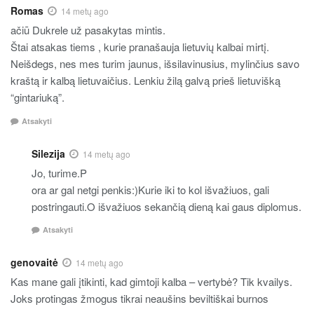
Romas
14 metų ago
ačiū Dukrele už pasakytas mintis.
Štai atsakas tiems , kurie pranašauja lietuvių kalbai mirtį.
Neišdegs, nes mes turim jaunus, išsilavinusius, mylinčius savo
kraštą ir kalbą lietuvaičius. Lenkiu žilą galvą prieš lietuvišką
“gintariuką”.
Atsakyti
Silezija
14 metų ago
Jo, turime.P
ora ar gal netgi penkis:)Kurie iki to kol išvažiuos, gali
postringauti.O išvažiuos sekančią dieną kai gaus diplomus.
Atsakyti
genovaitė
14 metų ago
Kas mane gali įtikinti, kad gimtoji kalba – vertybė? Tik kvailys.
Joks protingas žmogus tikrai neaušins beviltiškai burnos