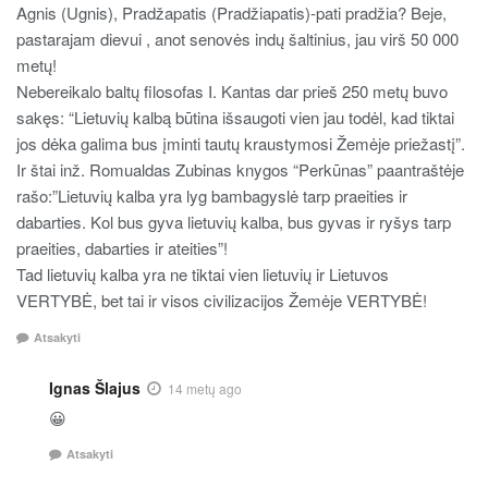
Agnis (Ugnis), Pradžapatis (Pradžiapatis)-pati pradžia? Beje,
pastarajam dievui , anot senovės indų šaltinius, jau virš 50 000
metų!
Nebereikalo baltų filosofas I. Kantas dar prieš 250 metų buvo
sakęs: “Lietuvių kalbą būtina išsaugoti vien jau todėl, kad tiktai
jos dėka galima bus įminti tautų kraustymosi Žemėje priežastį”.
Ir štai inž. Romualdas Zubinas knygos “Perkūnas” paantraštėje
rašo:”Lietuvių kalba yra lyg bambagyslė tarp praeities ir
dabarties. Kol bus gyva lietuvių kalba, bus gyvas ir ryšys tarp
praeities, dabarties ir ateities”!
Tad lietuvių kalba yra ne tiktai vien lietuvių ir Lietuvos
VERTYBĖ, bet tai ir visos civilizacijos Žemėje VERTYBĖ!
Atsakyti
Ignas Šlajus
14 metų ago
😀
Atsakyti