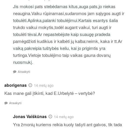
Jis mokosi pats stebėdamas kitus,auga pats,jo niekas
neaugina.Vaiku rūpinamasi,sudaromos jam sąlygos augti ir
tobulėti.Aplinka,palanki tobulėjimui.Kartais esantys šalia
trukdo vaikui mokytis,todėl augant vaikui, turi augti ir
tobulėti tėvai.Ar nepastebėjote kaip suaugę pradeda
pamėgdžioti kudikius ir kalbėti jų kalba:neimk, kaka ir tt.Ar
vaiką pakreipia tuštybės keliu, kai jo prigimtis yra
turtinga.Vietoje tobulėjimo taip vaikas gauna dovanų
nuosmukį.
Atsakyti
aborigenas
14 metų ago
Kas mane gali įtikinti, kad E.Urbelytė – vertybė?
Atsakyti
Jonas Vaiškūnas
14 metų ago
Yra žmonių kuriems reikia kuoly tašyti ant galvos, tik tada