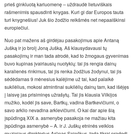
prieš ginkluotą kariuomenę – uždraudė lietuviškais
rašmenimis spausdinti knygas. Kuri gi dar Europos tauta
turi knygnešius! Juk šio žodžio reikšmės net nepaaiškinsi
europiečiui.
Nuo pat mažens aš girdėjau pasakojimus apie Antaną
Jušką ir jo brolį Joną Jušką. Aš klausydavausi tų
pasakojimų ir man tada atrodė, kad to žmogaus gyvenimas
buvo kupinas įvairiausių nuotykių: tai jis rengia dainų
karalienės rinkimus, tai jis renka žodžius žodynui, tai jis
sėdėdamas 9 mėnesius kalėjime už tai, kad palaikė
sukilėlius, mokosi atmintinai sukilėlių dainų tam, kad išėjęs
į laisvę jas prisiminęs užrašytų. Tai jis klausia Vilkijos
mužiko, kodėl jis save, Bartkų, vadina Bartkevičiumi, o
savo arklio nevadina arklevičiumi. O kai dar apie šią
įspūdingą XIX a. asmenybę pasakoja ne mažiau kita
įspūdinga asmenybė – A. ir J. Juškų etninės veiklos
muziejaus direktorius Arūnas Sniečkus, tada tikrai pradedi