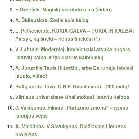
E.Urbelytė. Magiškasis dūdmaišis (video)
A. Šidlauskas. Žodis apie kalbą
L. Petkevičiūtė. KOKIA GALVA – TOKIA IR KALBA:
Paisyk, ką šneki – nenusišnekėsi (1)
V. Labutis. Modernieji intelektualai atsuka nugarą
lietuvių kalbai ir tyčiojasi iš kalbininkų
A. Juozaitis.Tauta iš žodžių, arba Es runāju latviski
(audio, video)
Baltų vardo Tėvui G.H.F. Neselmanui – 200 metų!
Vilniaus universitete kinai mokosi lietuvių kalbos
J. Vaiškūnas. Filmas „Partizano žmona“ – gyvas
istorijos vėjas
A. Mickūnas, V.Savukynas. Didžiosios Lietuvos
projektas