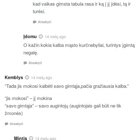
kad vaikas gimsta tabula rasa ir ką į jį įdėsi, tą ir
turėsi.
Atsakyti
Įdomu
14 metų ago
O kažin kokia kalba mąsto kurčnebyliai, turintys įgimtą
negalę.
Atsakyti
Kemblys
14 metų ago
“Tada jis mokosi kalbėti savo gimtąja,pačia gražiausia kalba.”
“jis mokosi” – jį mokina
“savo gimtąja” – savo augintojų (augintojais gali būti ne tik
žmonės)
Atsakyti
Mintis
14 metų ago