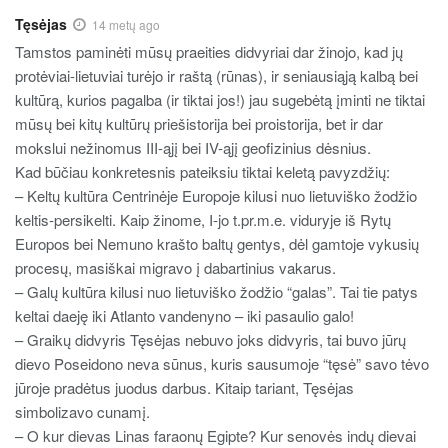
Tęsėjas
14 metų ago
Tamstos paminėti mūsų praeities didvyriai dar žinojo, kad jų
protėviai-lietuviai turėjo ir raštą (rūnas), ir seniausiąją kalbą bei
kultūrą, kurios pagalba (ir tiktai jos!) jau sugebėtą įminti ne tiktai
mūsų bei kitų kultūrų priešistorija bei proistorija, bet ir dar
mokslui nežinomus III-ąjį bei IV-ąjį geofizinius dėsnius.
Kad būčiau konkretesnis pateiksiu tiktai keletą pavyzdžių:
– Keltų kultūra Centrinėje Europoje kilusi nuo lietuviško žodžio
keltis-persikelti. Kaip žinome, I-jo t.pr.m.e. viduryje iš Rytų
Europos bei Nemuno krašto baltų gentys, dėl gamtoje vykusių
procesų, masiškai migravo į dabartinius vakarus.
– Galų kultūra kilusi nuo lietuviško žodžio “galas”. Tai tie patys
keltai daeję iki Atlanto vandenyno – iki pasaulio galo!
– Graikų didvyris Tęsėjas nebuvo joks didvyris, tai buvo jūrų
dievo Poseidono neva sūnus, kuris sausumoje “tęsė” savo tėvo
jūroje pradėtus juodus darbus. Kitaip tariant, Tęsėjas
simbolizavo cunamį.
– O kur dievas Linas faraonų Egipte? Kur senovės indų dievai