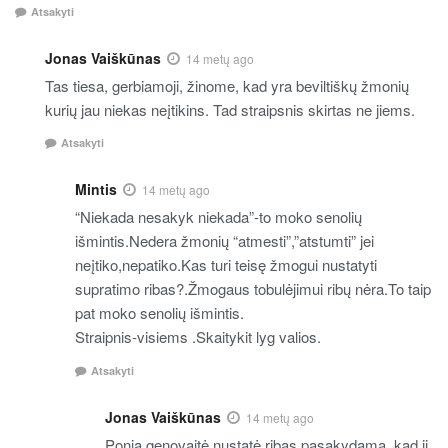
Atsakyti
Jonas Vaiškūnas
14 metų ago
Tas tiesa, gerbiamoji, žinome, kad yra beviltiškų žmonių
kurių jau niekas neįtikins. Tad straipsnis skirtas ne jiems.
Atsakyti
Mintis
14 metų ago
“Niekada nesakyk niekada”-to moko senolių
išmintis.Nedera žmonių “atmesti”,”atstumti” jei
neįtiko,nepatiko.Kas turi teisę žmogui nustatyti
supratimo ribas?.Žmogaus tobulėjimui ribų nėra.To taip
pat moko senolių išmintis.
Straipnis-visiems .Skaitykit lyg valios.
Atsakyti
Jonas Vaiškūnas
14 metų ago
Ponia genovaitė nustatė ribas pasakydama, kad ji