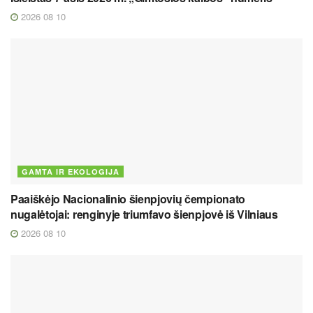
2026 08 10
GAMTA IR EKOLOGIJA
Paaiškėjo Nacionalinio šienpjovių čempionato
nugalėtojai: renginyje triumfavo šienpjovė iš Vilniaus
2026 08 10