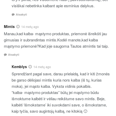
visiškai nebetinka kalbant apie esminius dalykus.
Atsakyti
Mintis
14 metų ago
Manau,kad kalba- mąstymo produktas, priemonė išreikšti jau
gimusias ir subrandintas mintis.Kodėl manote,kad kalba
mąstymo priemonė?Kad joje saugoma Tautos atmintis tai taip.
Atsakyti
Kemblys
14 metų ago
Sprendžiant pagal save, darau prielaidą, kad ir kiti žmonės
be garso dėliojasi mintis kuria nors kalba (iš tų, kurias
moka), jei mąsto kalba. Vyksta vidinis pokalbis.
“kalba- mąstymo produktas” būtų jei mąstymo būdu
išmoktume kalbėti ir vėliau reikštume savo mintis. Beje,
kalbėti ‘išmokstame’ iki suvokdami save, o išmokstame,
kaip tyčia, savo augintojų kalbą, ne kitokią 🙂