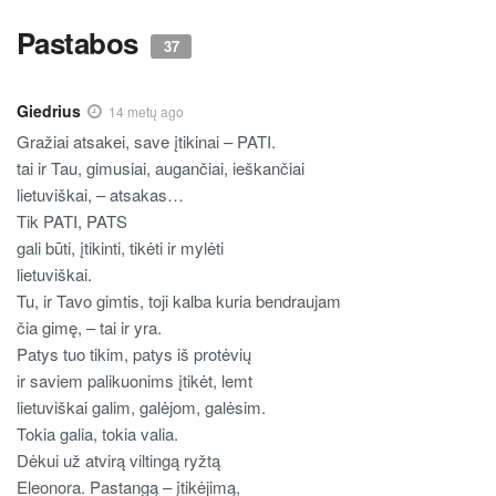
Pastabos
37
Giedrius
14 metų ago
Gražiai atsakei, save įtikinai – PATI.
tai ir Tau, gimusiai, augančiai, ieškančiai
lietuviškai, – atsakas…
Tik PATI, PATS
gali būti, įtikinti, tikėti ir mylėti
lietuviškai.
Tu, ir Tavo gimtis, toji kalba kuria bendraujam
čia gimę, – tai ir yra.
Patys tuo tikim, patys iš protėvių
ir saviem palikuonims įtikėt, lemt
lietuviškai galim, galėjom, galėsim.
Tokia galia, tokia valia.
Dėkui už atvirą viltingą ryžtą
Eleonora. Pastangą – įtikėjimą,