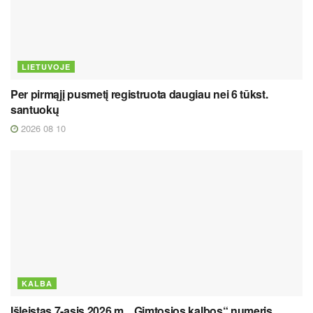
LIETUVOJE
Per pirmąjį pusmetį registruota daugiau nei 6 tūkst.
santuokų
2026 08 10
KALBA
Išleistas 7-asis 2026 m. „Gimtosios kalbos“ numeris