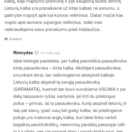
kalbą, kaip mąstymo priemonę ir joje saugomą tautos atmintį.
Lietuvių kalba yra pranašesnė už kitas kalbas ne senumu, o
galimybe mąstyti apie kai kuriuos reiškinius. Dabar mažai kas
mąsto apie asmens sąrangos reiškinius, todėl mes
neišnaudojame savo pranašumo prieš kitataučius.
Atsakyti
Rimvydas
14 metų ago
labai teisingai pastebėta. per kalbą pasireiškia pasaulėvoka.
kinta pasaulėvoka – kinta kalba. lėkštėjant pasaulėvokai,
smunkant dorai, tas neišvengiamai atsispindi kalboje.
Lietuvių kalba atspindi tą senąją pasaulėvoką
(SARAMATĄ), kuomet dar buvo suvokiama VISUMA ir jos
dalių tarpusavio ryšiai, santykiai. jei imti du priešingus
polius – pirmas, tai ta pasaulėvoka, kurią atspindi lietuvių (ir
taip pat slavų, ypač rusų bei gudų) kalba, tai priešingame
poliuje yra matomai anglų kalba, kuri labai tinka vartoti
begalinių paviršutiniškų, neesminių pavidalų pasaulyje (dėl
to ji ir plinta, nes visuomenė ritasi į paviršutiniškumą), bet