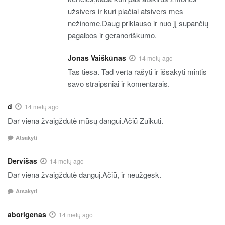
užsivers ir kuri plačiai atsivers mes
nežinome.Daug priklauso ir nuo jį supančių
pagalbos ir geranoriškumo.
Jonas Vaiškūnas
14 metų ago
Tas tiesa. Tad verta rašyti ir išsakyti mintis
savo straipsniai ir komentarais.
d
14 metų ago
Dar viena žvaigždutė mūsų dangui.Ačiū Zuikuti.
Atsakyti
Dervišas
14 metų ago
Dar viena žvaigždutė danguj.Ačiū, ir neužgesk.
Atsakyti
aborigenas
14 metų ago