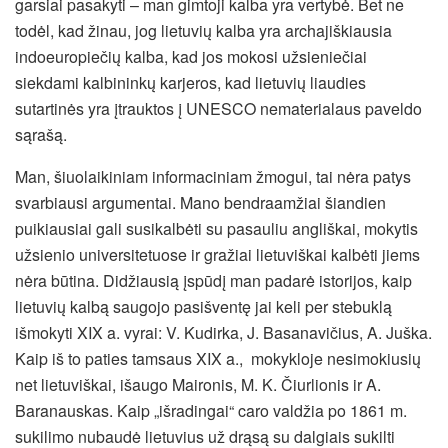
garsiai pasakyti – man gimtoji kalba yra vertybė. Bet ne
todėl, kad žinau, jog lietuvių kalba yra archajiškiausia
indoeuropiečių kalba, kad jos mokosi užsieniečiai
siekdami kalbininkų karjeros, kad lietuvių liaudies
sutartinės yra įtrauktos į UNESCO nematerialaus paveldo
sąrašą.
Man, šiuolaikiniam informaciniam žmogui, tai nėra patys
svarbiausi argumentai. Mano bendraamžiai šiandien
puikiausiai gali susikalbėti su pasauliu angliškai, mokytis
užsienio universitetuose ir gražiai lietuviškai kalbėti jiems
nėra būtina. Didžiausią įspūdį man padarė istorijos, kaip
lietuvių kalbą saugojo pasišventę jai keli per stebuklą
išmokyti XIX a. vyrai: V. Kudirka, J. Basanavičius, A. Juška.
Kaip iš to paties tamsaus XIX a., mokykloje nesimokiusių
net lietuviškai, išaugo Maironis, M. K. Čiurlionis ir A.
Baranauskas. Kaip „išradingai“ caro valdžia po 1861 m.
sukilimo nubaudė lietuvius už drąsą su dalgiais sukilti