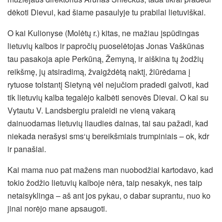
dėkoti Dievui, kad šiame pasaulyje tu prabilai lietuviškai.
O kai Kulionyse (Molėtų r.) kitas, ne mažiau įspūdingas
lietuvių kalbos ir papročių puoselėtojas Jonas Vaškūnas
tau pasakoja apie Perkūną, Žemyną, ir aiškina tų žodžių
reikšmę, jų atsiradimą, žvaigždėtą naktį, žiūrėdama į
rytuose tolstantį Sietyną vėl nejučiom pradedi galvoti, kad
tik lietuvių kalba tegalėjo kalbėti senovės Dievai. O kai su
Vytautu V. Landsbergiu praleidi ne vieną vakarą
dainuodamas lietuvių liaudies dainas, tai sau pažadi, kad
niekada nerašysi sms‘ų bereikšmiais trumpiniais – ok, kdr
ir panašiai.
Kai mama nuo pat mažens man nuobodžiai kartodavo, kad
tokio žodžio lietuvių kalboje nėra, taip nesakyk, nes taip
netaisyklinga – aš ant jos pykau, o dabar suprantu, nuo ko
jinai norėjo mane apsaugoti.