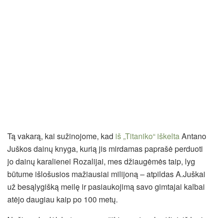
Tą vakarą, kai sužinojome, kad
iš „Titaniko“ iškelta
Antano
Juškos dainų knyga, kurią jis mirdamas paprašė perduoti
jo dainų karalienei Rozalijai, mes džiaugėmės taip, lyg
būtume išlošusios mažiausiai milijoną – atpildas A.Juškai
už besąlygišką meilę ir pasiaukojimą savo gimtajai kalbai
atėjo daugiau kaip po 100 metų.