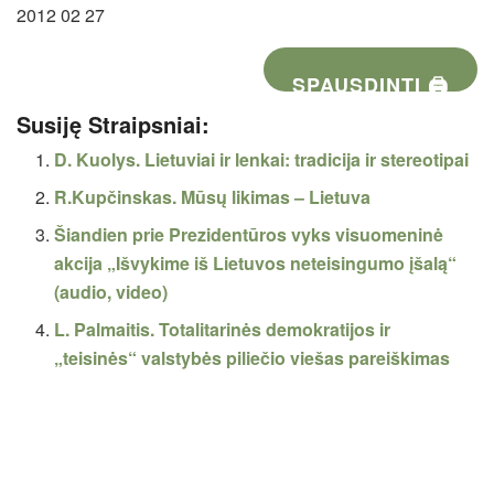
2012 02 27
SPAUSDINTI 🖨
Susiję Straipsniai:
D. Kuolys. Lietuviai ir lenkai: tradicija ir stereotipai
R.Kupčinskas. Mūsų likimas – Lietuva
Šiandien prie Prezidentūros vyks visuomeninė
akcija „Išvykime iš Lietuvos neteisingumo įšalą“
(audio, video)
L. Palmaitis. Totalitarinės demokratijos ir
„teisinės“ valstybės piliečio viešas pareiškimas