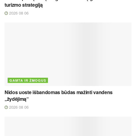
turizmo strategiją
2026 08 06
GAMTA IR ŽMOGUS
Nidos uoste išbandomas būdas mažinti vandens
„žydėjimą“
2026 08 06