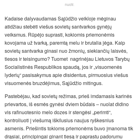
nuotr.
Kadaise dalyvaudamas Sąjūdžio veikloje mėginau
atidžiau stebėti viešus sovietų santvarkos gynėjų
veiksmus. Rūpėjo suprasti, kokiomis priemonėmis
kovojama už tvarką, paremtą melu ir brutalia jėga. Kaip
sovietų santvarka ginasi nuo žmonių, siekiančių laisvės,
tiesos ir teisingumo? Tuomet nagrinėjau Lietuvos Tarybų
Socialistinės Respublikos spaudą, jos ir „visuomenės
lyderių“ pasisakymus apie disidentus, pirmuosius viešus
visuomenės bruzdėjimus, Sąjūdžio mitingus.
Pastebėjau, kad sovietų režimas, prieš imdamasis karinės
prievartos, iš esmės gynėsi dviem būdais – nuolat didino
vis rafinuotesnio melo dozes ir stengėsi „perimti“,
kontroliuoti į viešumą iškilusius naujus ryškesnius
asmenis. Priešintis tokioms priemonėms buvo įmanoma tik
drąsiai, principingai ginant tiesą ir paprastu padorumu