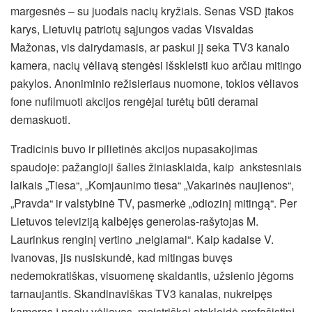
margesnės – su juodais nacių kryžiais. Senas VSD įtakos
karys, Lietuvių patriotų sąjungos vadas Visvaldas
Mažonas, vis dairydamasis, ar paskui jį seka TV3 kanalo
kamera, nacių vėliavą stengėsi išskleisti kuo arčiau mitingo
pakylos. Anoniminio režisieriaus nuomone, tokios vėliavos
fone nufilmuoti akcijos rengėjai turėtų būti deramai
demaskuoti.
Tradicinis buvo ir pilietinės akcijos nupasakojimas
spaudoje: pažangioji šalies žiniasklaida, kaip ankstesniais
laikais „Tiesa“, „Komjaunimo tiesa“ „Vakarinės naujienos“,
„Pravda“ ir valstybinė TV, pasmerkė „odiozinį mitingą“. Per
Lietuvos televiziją kalbėjęs generolas-rašytojas M.
Laurinkus renginį vertino „neigiamai“. Kaip kadaise V.
Ivanovas, jis nusiskundė, kad mitingas buvęs
nedemokratiškas, visuomenę skaldantis, užsienio jėgoms
tarnaujantis. Skandinaviškas TV3 kanalas, nukreipęs
kameras į nacių vėliavas, meistriškai atskleidė profašistinį