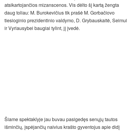
atsikartojančios mizanscenos. Vis dėlto šį kartą žengta
daug toliau: M. Burokevičius tik prašė M. Gorbačiovo
tiesioginio prezidentinio valdymo, D. Grybauskaitė, Seimui
ir Vyriausybei baugiai tylint, jį įvedė.
Šiame spektaklyje jau buvau pasigedęs senųjų tautos
išminčių, įspėjančių naivius krašto gyventojus apie didį