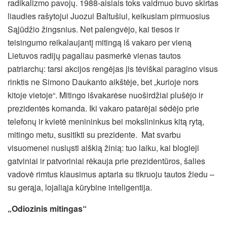
radikalizmo pavojų. 1988-aisiais toks vaidmuo buvo skirtas
liaudies rašytojui Juozui Baltušiui, keikusiam pirmuosius
Sąjūdžio žingsnius. Net palengvėjo, kai tiesos ir
teisingumo reikalaujantį mitingą iš vakaro per vieną
Lietuvos radijų pagaliau pasmerkė vienas tautos
patriarchų: tarsi akcijos rengėjas jis tėviškai paragino visus
rinktis ne Simono Daukanto aikštėje, bet „kurioje nors
kitoje vietoje“. Mitingo išvakarėse nuoširdžiai plušėjo ir
prezidentės komanda. Iki vakaro patarėjai sėdėjo prie
telefonų ir kvietė menininkus bei mokslininkus kitą rytą,
mitingo metu, susitikti su prezidente. Mat svarbu
visuomenei nusiųsti aiškią žinią: tuo laiku, kai blogieji
gatviniai ir patvoriniai rėkauja prie prezidentūros, šalies
vadovė rimtus klausimus aptaria su tikruoju tautos žiedu –
su gerąja, lojaliąja kūrybine inteligentija.
„Odiozinis mitingas“