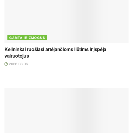
GAMTA IR ŽMOGUS
Kelininkai ruošiasi artėjančioms liūtims ir įspėja
vairuotojus
2026 08 06