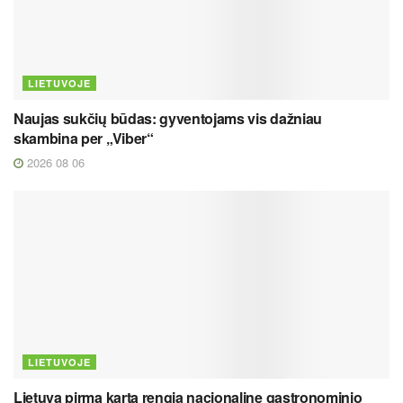
LIETUVOJE
Naujas sukčių būdas: gyventojams vis dažniau
skambina per „Viber“
2026 08 06
LIETUVOJE
Lietuva pirmą kartą rengia nacionalinę gastronominio