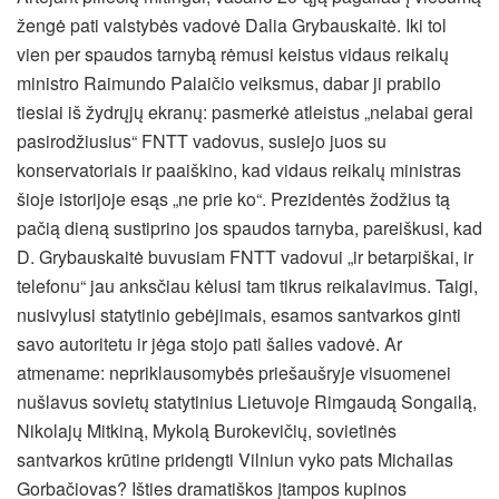
žengė pati valstybės vadovė Dalia Grybauskaitė. Iki tol
vien per spaudos tarnybą rėmusi keistus vidaus reikalų
ministro Raimundo Palaičio veiksmus, dabar ji prabilo
tiesiai iš žydrųjų ekranų: pasmerkė atleistus „nelabai gerai
pasirodžiusius“ FNTT vadovus, susiejo juos su
konservatoriais ir paaiškino, kad vidaus reikalų ministras
šioje istorijoje esąs „ne prie ko“. Prezidentės žodžius tą
pačią dieną sustiprino jos spaudos tarnyba, pareiškusi, kad
D. Grybauskaitė buvusiam FNTT vadovui „ir betarpiškai, ir
telefonu“ jau anksčiau kėlusi tam tikrus reikalavimus. Taigi,
nusivylusi statytinio gebėjimais, esamos santvarkos ginti
savo autoritetu ir jėga stojo pati šalies vadovė. Ar
atmename: nepriklausomybės priešaušryje visuomenei
nušlavus sovietų statytinius Lietuvoje Rimgaudą Songailą,
Nikolajų Mitkiną, Mykolą Burokevičių, sovietinės
santvarkos krūtine pridengti Vilniun vyko pats Michailas
Gorbačiovas? Išties dramatiškos įtampos kupinos