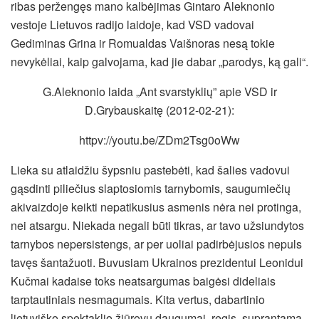
ribas peržengęs mano kalbėjimas Gintaro Aleknonio
vestoje Lietuvos radijo laidoje, kad VSD vadovai
Gediminas Grina ir Romualdas Vaišnoras nesą tokie
nevykėliai, kaip galvojama, kad jie dabar „parodys, ką gali“.
G.Aleknonio laida „Ant svarstyklių” apie VSD ir
D.Grybauskaitę (2012-02-21):
httpv://youtu.be/ZDm2Tsg0oWw
Lieka su atlaidžiu šypsniu pastebėti, kad šalies vadovui
gąsdinti piliečius slaptosiomis tarnybomis, saugumiečių
akivaizdoje keikti nepatikusius asmenis nėra nei protinga,
nei atsargu. Niekada negali būti tikras, ar tavo užsiundytos
tarnybos nepersistengs, ar per uoliai padirbėjusios nepuls
tavęs šantažuoti. Buvusiam Ukrainos prezidentui Leonidui
Kučmai kadaise toks neatsargumas baigėsi dideliais
tarptautiniais nesmagumais. Kita vertus, dabartinio
lietuviško spektaklio žiūrovų daugumai, regis, suprantama,