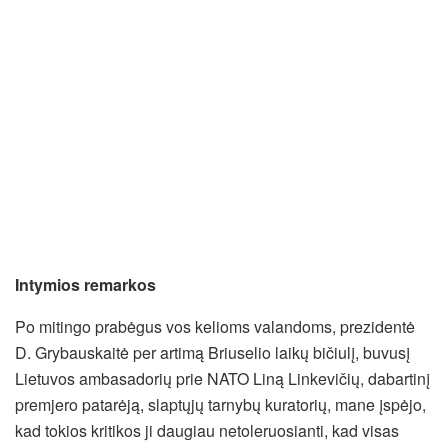
Intymios remarkos
Po mitingo prabėgus vos kelioms valandoms, prezidentė
D. Grybauskaitė per artimą Briuselio laikų bičiulį, buvusį
Lietuvos ambasadorių prie NATO Liną Linkevičių, dabartinį
premjero patarėją, slaptųjų tarnybų kuratorių, mane įspėjo,
kad tokios kritikos ji daugiau netoleruosianti, kad visas