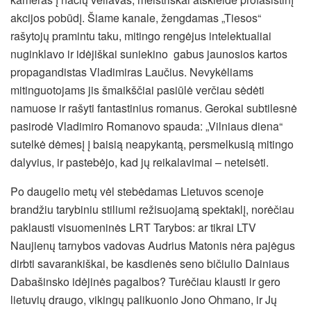
akcijos pobūdį. Šiame kanale, žengdamas „Tiesos“
rašytojų pramintu taku, mitingo rengėjus intelektualiai
nuginklavo ir idėjiškai suniekino gabus jaunosios kartos
propagandistas Vladimiras Laučius. Nevykėliams
mitinguotojams jis šmaikščiai pasiūlė verčiau sėdėti
namuose ir rašyti fantastinius romanus. Gerokai subtilesnė
pasirodė Vladimiro Romanovo spauda: „Vilniaus diena“
sutelkė dėmesį į baisią neapykantą, persmelkusią mitingo
dalyvius, ir pastebėjo, kad jų reikalavimai – neteisėti.
Po daugelio metų vėl stebėdamas Lietuvos scenoje
brandžiu tarybiniu stiliumi režisuojamą spektaklį, norėčiau
paklausti visuomeninės LRT Tarybos: ar tikrai LTV
Naujienų tarnybos vadovas Audrius Matonis nėra pajėgus
dirbti savarankiškai, be kasdienės seno bičiulio Dainiaus
Dabašinsko idėjinės pagalbos? Turėčiau klausti ir gero
lietuvių draugo, vikingų palikuonio Jono Ohmano, ir Jų