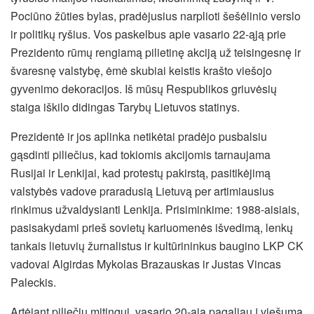
Pociūno žūties bylas, pradėjusius narplioti šešėlinio verslo
ir politikų ryšius. Vos paskelbus apie vasario 22-ąją prie
Prezidento rūmų rengiamą pilietinę akciją už teisingesnę ir
švaresnę valstybę, ėmė skubiai keistis krašto viešojo
gyvenimo dekoracijos. Iš mūsų Respublikos griuvėsių
staiga iškilo didingas Tarybų Lietuvos statinys.
Prezidentė ir jos aplinka netikėtai pradėjo pusbalsiu
gąsdinti piliečius, kad tokiomis akcijomis tarnaujama
Rusijai ir Lenkijai, kad protestų pakirstą, pasitikėjimą
valstybės vadove praradusią Lietuvą per artimiausius
rinkimus užvaldysianti Lenkija. Prisiminkime: 1988-aisiais,
pasisakydami prieš sovietų kariuomenės išvedimą, lenkų
tankais lietuvių žurnalistus ir kultūrininkus baugino LKP CK
vadovai Algirdas Mykolas Brazauskas ir Justas Vincas
Paleckis.
Artėjant piliečių mitingui, vasario 20-ąją pagaliau į viešumą