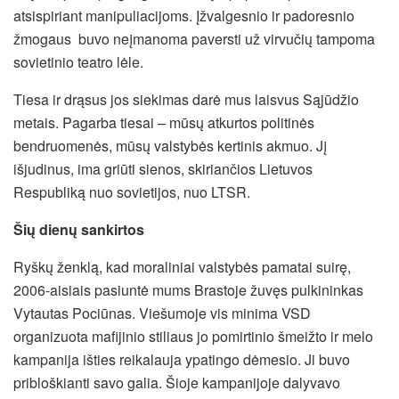
atsispiriant manipuliacijoms. Įžvalgesnio ir padoresnio
žmogaus buvo neįmanoma paversti už virvučių tampoma
sovietinio teatro lėle.
Tiesa ir drąsus jos siekimas darė mus laisvus Sąjūdžio
metais. Pagarba tiesai – mūsų atkurtos politinės
bendruomenės, mūsų valstybės kertinis akmuo. Jį
išjudinus, ima griūti sienos, skiriančios Lietuvos
Respubliką nuo sovietijos, nuo LTSR.
Šių dienų sankirtos
Ryškų ženklą, kad moraliniai valstybės pamatai suirę,
2006-aisiais pasiuntė mums Brastoje žuvęs pulkininkas
Vytautas Pociūnas. Viešumoje vis minima VSD
organizuota mafijinio stiliaus jo pomirtinio šmeižto ir melo
kampanija išties reikalauja ypatingo dėmesio. Ji buvo
pribloškianti savo galia. Šioje kampanijoje dalyvavo