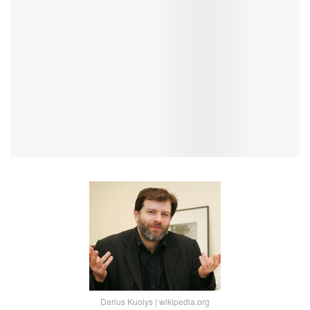
Darius Kuolys | wikipedia.org