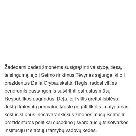
Žadėdami padėti žmonėms susigrąžinti valstybę, tiesą,
teisingumą, ėjo į Seimo rinkimus Tėvynės sąjunga, kilo į
prezidentus Dalia Grybauskaitė. Regis, radosi vilties
bendromis pastangomis sutvirtinti pairusius mūsų
Respublikos pagrindus. Deja, toji viltis greitai išblėso.
Jokių rimtesnių permainų krašte negali tikėtis, matydamas,
kokius silpnus, nesavarankiškus žmones mūsų Seimo ir
prezidentūros politikai susodino į svarbiausių teisėtvarkos
institucijų ir slaptųjų tarnybų vadovų kėdes.