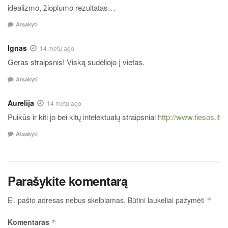
idealizmo, žioplumo rezultatas…
Atsakyti
Ignas
14 metų ago
Geras straipsnis! Viską sudėliojo į vietas.
Atsakyti
Aurelija
14 metų ago
Puikūs ir kiti jo bei kitų intelektualų straipsniai
http://www.tiesos.lt
Atsakyti
Parašykite komentarą
El. pašto adresas nebus skelbiamas.
Būtini laukeliai pažymėti
*
Komentaras
*