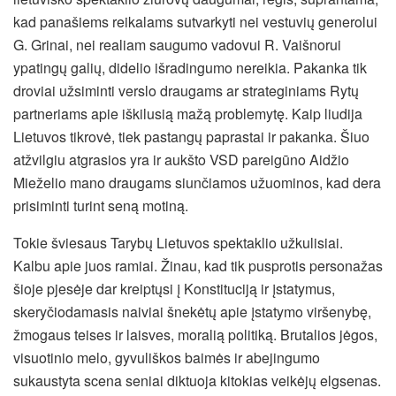
kad panašiems reikalams sutvarkyti nei vestuvių generolui
G. Grinai, nei realiam saugumo vadovui R. Vaišnorui
ypatingų galių, didelio išradingumo nereikia. Pakanka tik
droviai užsiminti verslo draugams ar strateginiams Rytų
partneriams apie iškilusią mažą problemytę. Kaip liudija
Lietuvos tikrovė, tiek pastangų paprastai ir pakanka. Šiuo
atžvilgiu atgrasios yra ir aukšto VSD pareigūno Aidžio
Mieželio mano draugams siunčiamos užuominos, kad dera
prisiminti turint seną motiną.
Tokie šviesaus Tarybų Lietuvos spektaklio užkulisiai.
Kalbu apie juos ramiai. Žinau, kad tik pusprotis personažas
šioje pjesėje dar kreiptųsi į Konstituciją ir įstatymus,
skeryčiodamasis naiviai šnekėtų apie įstatymo viršenybę,
žmogaus teises ir laisves, moralią politiką. Brutalios jėgos,
visuotinio melo, gyvuliškos baimės ir abejingumo
sukaustyta scena seniai diktuoja kitokias veikėjų elgsenas.