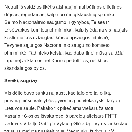
Negali iš valdžios tikėtis atsinaujinimui būtinos pilietinės
drąsos, regėdamas, kaip nuo rimtų klausimų sprunka
Seimo Nacionalinio saugumo ir gynybos, Teisės ir
teisėtvarkos komitetų pirmininkai, kaip tylėdama vis naujais
kostiumėliais džiaugiasi krašto apsaugos ministrė,
Tėvynės sąjungos Nacionalinio saugumo komiteto
pirmininkė. Tad nieko keista, kad dabartinei mūsų valdžiai
tapo neįveikiamos nei Kauno pedofilijos, nei kitos
skandalingos bylos.
Sveiki, sugrįžę
Vis dėlto buvo sunku nujausti, kad taip greitai pilką,
purviną mūsų valstybės gyvenimą nutvieks ryški Tarybų
Lietuvos saulė. Pakako tik piliečiams viešai užsistoti
Vasario 16-osios išvakarėse iš pareigų atleistus FNTT
vadovus Vitalijų Gailių ir Vytautą Giržadą – vyrus, anksčiau
tyrusius mafijos nusikaltimus, Medininkų žudynių ir V.