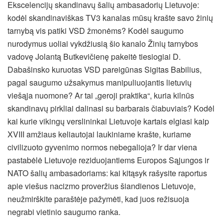
Ekscelencijų skandinavų šalių ambasadorių Lietuvoje:
kodėl skandinaviškas TV3 kanalas mūsų krašte savo žinių
tarnybą vis patiki VSD žmonėms? Kodėl saugumo
nurodymus uoliai vykdžiusią šio kanalo Žinių tarnybos
vadovę Jolantą Butkevičienę pakeitė tiesiogiai D.
Dabašinsko kuruotas VSD pareigūnas Sigitas Babilius,
pagal saugumo užsakymus manipuliuojantis lietuvių
viešąja nuomone? Ar tai „geroji praktika“, kuria kilnūs
skandinavų pirkliai dalinasi su barbarais čiabuviais? Kodėl
kai kurie vikingų verslininkai Lietuvoje kartais elgiasi kaip
XVIII amžiaus keliautojai laukiniame krašte, kuriame
civilizuoto gyvenimo normos nebegalioja? Ir dar viena
pastabėlė Lietuvoje reziduojantiems Europos Sąjungos ir
NATO šalių ambasadoriams: kai kitąsyk rašysite raportus
apie viešus nacizmo proveržius šiandienos Lietuvoje,
neužmirškite paraštėje pažymėti, kad juos režisuoja
negrabi vietinio saugumo ranka.