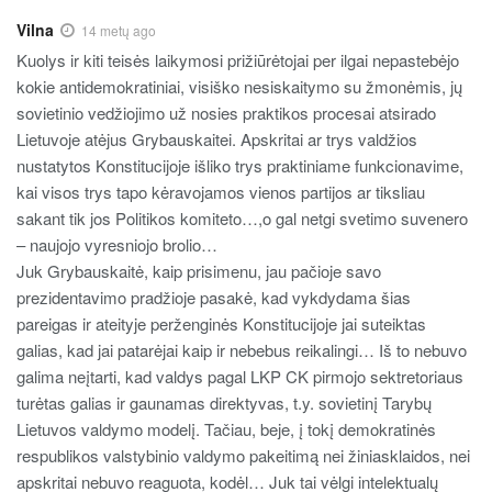
Vilna
14 metų ago
Kuolys ir kiti teisės laikymosi prižiūrėtojai per ilgai nepastebėjo
kokie antidemokratiniai, visiško nesiskaitymo su žmonėmis, jų
sovietinio vedžiojimo už nosies praktikos procesai atsirado
Lietuvoje atėjus Grybauskaitei. Apskritai ar trys valdžios
nustatytos Konstitucijoje išliko trys praktiniame funkcionavime,
kai visos trys tapo kėravojamos vienos partijos ar tiksliau
sakant tik jos Politikos komiteto…,o gal netgi svetimo suvenero
– naujojo vyresniojo brolio…
Juk Grybauskaitė, kaip prisimenu, jau pačioje savo
prezidentavimo pradžioje pasakė, kad vykdydama šias
pareigas ir ateityje perženginės Konstitucijoje jai suteiktas
galias, kad jai patarėjai kaip ir nebebus reikalingi… Iš to nebuvo
galima neįtarti, kad valdys pagal LKP CK pirmojo sektretoriaus
turėtas galias ir gaunamas direktyvas, t.y. sovietinį Tarybų
Lietuvos valdymo modelį. Tačiau, beje, į tokį demokratinės
respublikos valstybinio valdymo pakeitimą nei žiniasklaidos, nei
apskritai nebuvo reaguota, kodėl… Juk tai vėlgi intelektualų