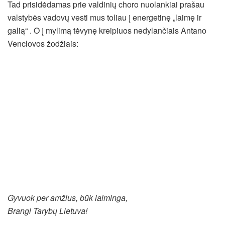
Tad prisidėdamas prie valdinių choro nuolankiai prašau
valstybės vadovų vesti mus toliau į energetinę „laimę ir
galią“ . O į mylimą tėvynę kreipiuos nedylančiais Antano
Venclovos žodžiais:
Gyvuok per amžius, būk laiminga,
Brangi Tarybų Lietuva!