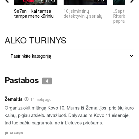
17:50
12:25
Se7en – kai tamsa
10 įsimintinų
„Septynių Ka
tampa meno kūriniu
detektyvinių serialų
Riteris" – kai
paprastumas
ALKO TURINYS
ALKO
TURINYS
Pastabos
4
Žemaitis
14 metų ago
Organizuokit mitingą Kovo 10. Mums iš Žemaitijos, prie šių kuro
kainų, pigiau atsieitu atvažiuoti. Dalyvausim Kovo 11 eisenoje,
tad tuo pačiu pagrūmotume ir Lietuvos priešams.
Atsakyti