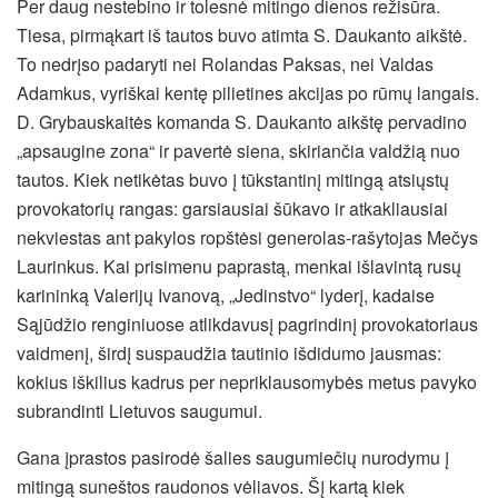
Per daug nestebino ir tolesnė mitingo dienos režisūra.
Tiesa, pirmąkart iš tautos buvo atimta S. Daukanto aikštė.
To nedrįso padaryti nei Rolandas Paksas, nei Valdas
Adamkus, vyriškai kentę pilietines akcijas po rūmų langais.
D. Grybauskaitės komanda S. Daukanto aikštę pervadino
„apsaugine zona“ ir pavertė siena, skiriančia valdžią nuo
tautos. Kiek netikėtas buvo į tūkstantinį mitingą atsiųstų
provokatorių rangas: garsiausiai šūkavo ir atkakliausiai
nekviestas ant pakylos ropštėsi generolas-rašytojas Mečys
Laurinkus. Kai prisimenu paprastą, menkai išlavintą rusų
karininką Valerijų Ivanovą, „Jedinstvo“ lyderį, kadaise
Sąjūdžio renginiuose atlikdavusį pagrindinį provokatoriaus
vaidmenį, širdį suspaudžia tautinio išdidumo jausmas:
kokius iškilius kadrus per nepriklausomybės metus pavyko
subrandinti Lietuvos saugumui.
Gana įprastos pasirodė šalies saugumiečių nurodymu į
mitingą suneštos raudonos vėliavos. Šį kartą kiek