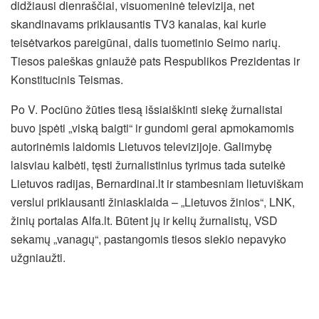
didžiausi dienraščiai, visuomeninė televizija, net
skandinavams priklausantis TV3 kanalas, kai kurie
teisėtvarkos pareigūnai, dalis tuometinio Seimo narių.
Tiesos paieškas gniaužė pats Respublikos Prezidentas ir
Konstitucinis Teismas.
Po V. Pociūno žūties tiesą išsiaiškinti siekę žurnalistai
buvo įspėti „viską baigti“ ir gundomi gerai apmokamomis
autorinėmis laidomis Lietuvos televizijoje. Galimybę
laisviau kalbėti, tęsti žurnalistinius tyrimus tada suteikė
Lietuvos radijas, Bernardinai.lt ir stambesniam lietuviškam
verslui priklausanti žiniasklaida – „Lietuvos žinios“, LNK,
žinių portalas Alfa.lt. Būtent jų ir kelių žurnalistų, VSD
sekamų „vanagų“, pastangomis tiesos siekio nepavyko
užgniaužti.