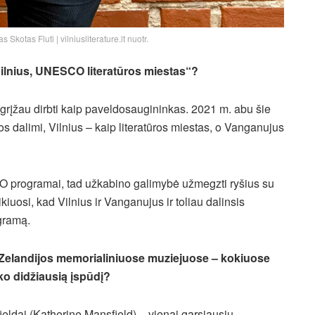
 Skotas Fluti | vilniusliterature.lt nuotr.
 „Vilnius, UNESCO literatūros miestas“?
į grįžau dirbti kaip paveldosaugininkas. 2021 m. abu šie
dalimi, Vilnius – kaip literatūros miestas, o Vanganujus
 programai, tad užkabino galimybė užmegzti ryšius su
Tikiuosi, kad Vilnius ir Vanganujus ir toliau dalinsis
gramą.
Zelandijos memorialiniuose muziejuose – kokiuose
iko didžiausią įspūdį?
ieldai (Katherine Mansfield) – vienai garsiausių