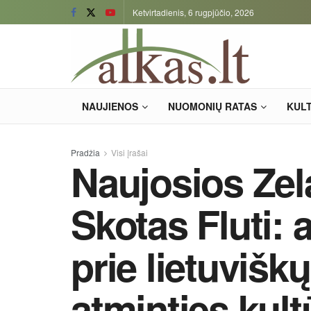
Ketvirtadienis, 6 rugpjūčio, 2026
NAUJIENOS
NUOMONIŲ RATAS
KUL
Pradžia
Visi įrašai
Naujosios Zela
Skotas Fluti: 
prie lietuvišk
atminties kult