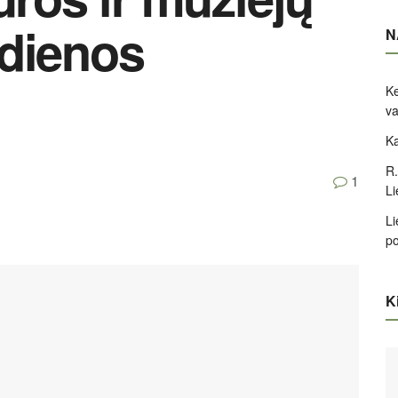
ndienos
N
Ke
va
Ka
R.
1
Li
Li
po
Ki