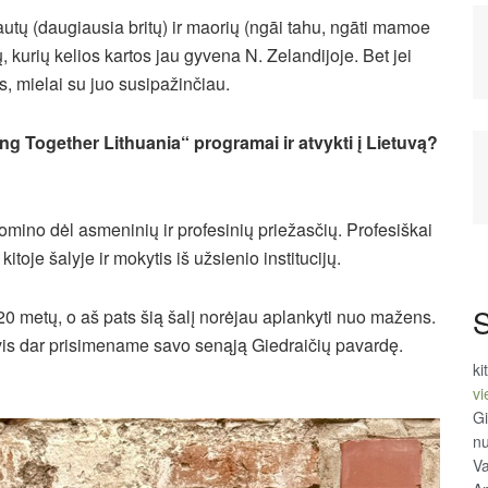
tautų (daugiausia britų) ir maorių (ngāi tahu, ngāti mamoe
, kurių kelios kartos jau gyvena N. Zelandijoje. Bet jei
is, mielai su juo susipažinčiau.
ng Together Lithuania“ programai ir atvykti į Lietuvą?
mino dėl asmeninių ir profesinių priežasčių. Profesiškai
oje šalyje ir mokytis iš užsienio institucijų.
S
 metų, o aš pats šią šalį norėjau aplankyti nuo mažens.
 vis dar prisimename savo senąją Giedraičių pavardę.
ki
vi
Gi
n
Va