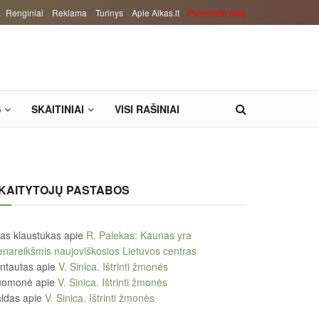
Renginiai
Reklama
Turinys
Apie Alkas.lt
Paremkite Alką
S
SKAITINIAI
VISI RAŠINIAI
KAITYTOJŲ PASTABOS
tas klaustukas
apie
R. Palekas: Kaunas yra
enareikšmis naujoviškosios Lietuvos centras
ntautas
apie
V. Sinica. Ištrinti žmonės
uomonė
apie
V. Sinica. Ištrinti žmonės
ldas
apie
V. Sinica. Ištrinti žmonės