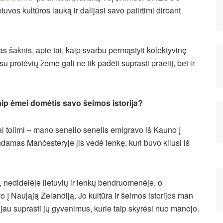
etuvos kultūros lauką ir dalijasi savo patirtimi dirbant
s šaknis, apie tai, kaip svarbu permąstyti kolektyvinę
u protėvių žeme gali ne tik padėti suprasti praeitį, bet ir
kaip ėmei domėtis savo šeimos istorija?
bai tolimi – mano senelio senelis emigravo iš Kauno į
amas Mančesteryje jis vedė lenkę, kuri buvo kilusi iš
nedidelėje lietuvių ir lenkų bendruomenėje, o
 Naująją Zelandiją. Jo kultūra ir šeimos istorijos man
ėjau suprasti jų gyvenimus, kurie taip skyrėsi nuo manojo.