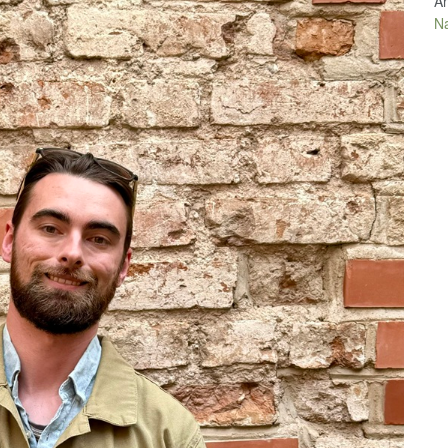
An
Na