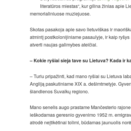
literatūros miestas“, kur gilina žinias apie Li
memorialiniuose muziejuose.
Skotas pasakoja apie savo lietuviškas ir maoriška
atmintį postkolonijiniame pasaulyje, ir kaip ryšys s
atverti naujas galimybes ateičiai.
– Kokie ryšiai sieja tave su Lietuva? Kada ir 
– Turiu pripažinti, kad mano ryšiai su Lietuva la
Angliją paskutiniame XIX a. dešimtmetyje. Gyvend
šiandienos Suvalkų regiono.
Mano senelis augo prastame Mančesterio rajone, 
ieškodamas geresnio gyvenimo 1952 m. emigravo į
atrodė neįtikėtinai tolimi, būdamas jaunuolis nor