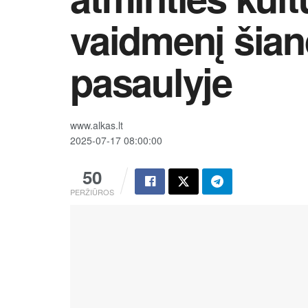
vaidmenį šia
pasaulyje
www.alkas.lt
2025-07-17 08:00:00
50
PERŽIŪROS