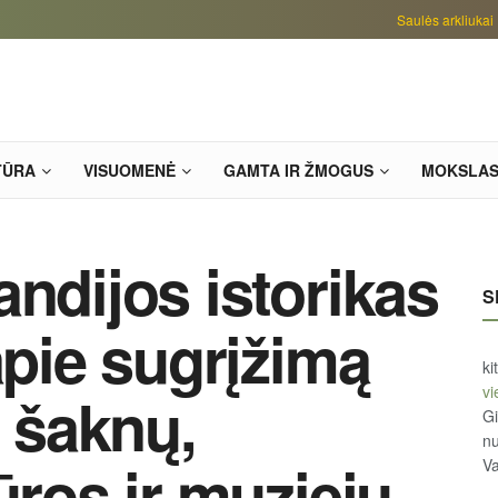
Saulės arkliukai
TŪRA
VISUOMENĖ
GAMTA IR ŽMOGUS
MOKSLA
ndijos istorikas
S
apie sugrįžimą
ki
vi
ų šaknų,
Gi
n
ūros ir muziejų
Va