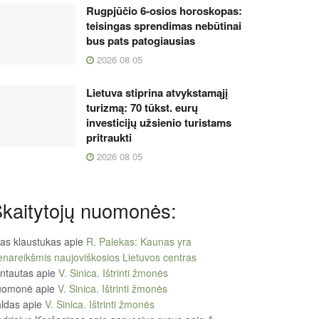
Rugpjūčio 6-osios horoskopas:
teisingas sprendimas nebūtinai
bus pats patogiausias
2026 08 05
Lietuva stiprina atvykstamąjį
turizmą: 70 tūkst. eurų
investicijų užsienio turistams
pritraukti
2026 08 05
kaitytojų nuomonės:
tas klaustukas
apie
R. Palekas: Kaunas yra
enareikšmis naujoviškosios Lietuvos centras
ntautas
apie
V. Sinica. Ištrinti žmonės
uomonė
apie
V. Sinica. Ištrinti žmonės
ldas
apie
V. Sinica. Ištrinti žmonės