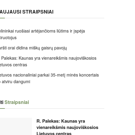
AUJAUSI STRAIPSNIAI
lininkai ruošiasi artėjančioms liūtims ir įspėja
iruotojus
ršti orai didina miškų gaisrų pavojų
 Palekas: Kaunas yra vienareikšmis naujoviškosios
etuvos centras
etuvos nacionaliniai parkai 35-metį minės koncertais
 atviru dangumi
ti
Straipsniai
R. Palekas: Kaunas yra
vienareikšmis naujoviškosios
Lietuvos centras