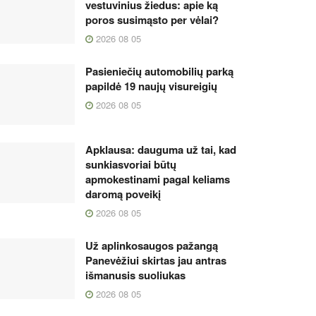
vestuvinius žiedus: apie ką
poros susimąsto per vėlai?
2026 08 05
Pasieniečių automobilių parką
papildė 19 naujų visureigių
2026 08 05
Apklausa: dauguma už tai, kad
sunkiasvoriai būtų
apmokestinami pagal keliams
daromą poveikį
2026 08 05
Už aplinkosaugos pažangą
Panevėžiui skirtas jau antras
išmanusis suoliukas
2026 08 05