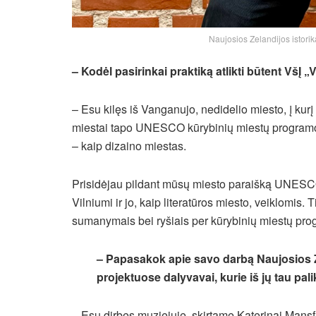
Naujosios Zelandijos istorikas
– Kodėl pasirinkai praktiką atlikti būtent VšĮ
– Esu kilęs iš Vanganujo, nedidelio miesto, į kur
miestai tapo UNESCO kūrybinių miestų programos 
– kaip dizaino miestas.
Prisidėjau pildant mūsų miesto paraišką UNESCO
Vilniumi ir jo, kaip literatūros miesto, veiklomis. 
sumanymais bei ryšiais per kūrybinių miestų pro
– Papasakok apie savo darbą Naujosios 
projektuose dalyvavai, kurie iš jų tau pal
– Esu dirbęs muziejuje, skirtame Katerinai Mansf