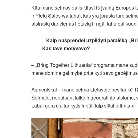
Kita mano šeimos dalis kilusi iš įvairių Europos 
ir Pietų Salos waitaha), kas yra įprasta tarp šeimų
atsirastų dar vienas lietuvių ir ngāi tahu palikuon
– Kaip nusprendei užpildyti paraišką „Bri
Kas tave motyvavo?
– „Bring Together Lithuania“ programa mane sudo
mane domina galimybė pritaikyti savo gebėjimus kit
Asmeniškai – mano šeima Lietuvoje nesilankė 120
Šeimoje, nepaisant laiko ir geografinio atstumo,
Labai gera čia lankytis ir būti taip šiltai priimtam.