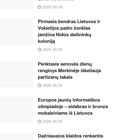
2026 08 06
Pirmasis bendras Lietuvos ir
Vokietijos pašto ženklas
įamžina Nidos dailininkų
koloniją
2026 08 06
Penktasis senovės dienų
renginys Merkinėje iškeliauja
partizanų takais
2026 08 06
Europos jaunių informatikos
olimpiadoje – sidabras ir bronza
moksleiviams iš Lietuvos
2026 08 06
Dažniausios klaidos renkantis