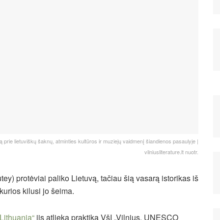
ą prie lietuviškų šaknų, atminties kultūros ir muziejų vaidmenį šiandienos pasaulyje |
vilniusliterature.lt nuotr.
ey) protėviai paliko Lietuvą, tačiau šią vasarą istorikas iš
 kurios kilusi jo šeima.
Lithuania“
jis atlieka praktiką VšĮ „Vilnius, UNESCO