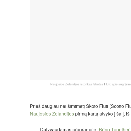
Naujosios Zelandijos istorikas Skotas Fluti: apie sugrįžim
Prieš daugiau nei šimtmetį Skoto Fluti (Scotto Flut
Naujosios Zelandijos
pirmą kartą atvyko į šalį, iš
Dalyvaudamas programoje
„Bring Together 