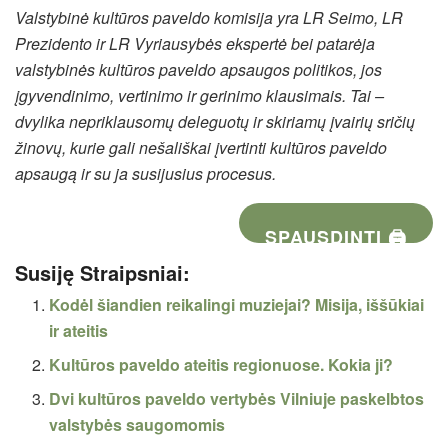
Valstybinė kultūros paveldo komisija yra LR Seimo, LR
Prezidento ir LR Vyriausybės ekspertė bei patarėja
valstybinės kultūros paveldo apsaugos politikos, jos
įgyvendinimo, vertinimo ir gerinimo klausimais. Tai –
dvylika nepriklausomų deleguotų ir skiriamų įvairių sričių
žinovų, kurie gali nešališkai įvertinti kultūros paveldo
apsaugą ir su ja susijusius procesus.
SPAUSDINTI 🖨
Susiję Straipsniai:
Kodėl šiandien reikalingi muziejai? Misija, iššūkiai
ir ateitis
Kultūros paveldo ateitis regionuose. Kokia ji?
Dvi kultūros paveldo vertybės Vilniuje paskelbtos
valstybės saugomomis