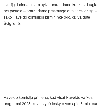
istoriją. Leisdami jam nykti, prarandame kur kas daugiau
nei pastatą – prarandame prasmingą atminties vietą“, –
sako Paveldo komisijos pirmininkė doc. dr. Vaidutė
Ščiglienė.
Paveldo komisija primena, kad visai Paveldotvarkos
programai 2025 m. valstybė teskyrė vos apie 6 mln. eurų.