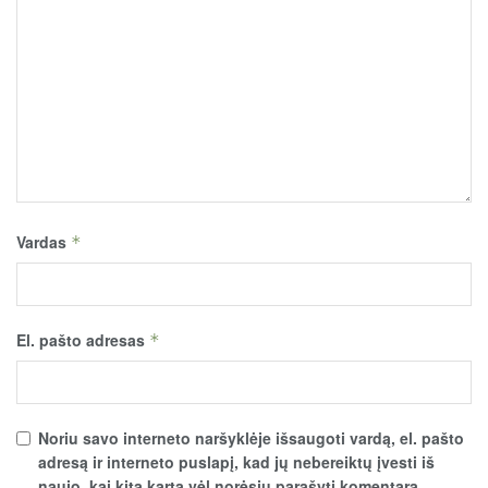
Vardas
*
El. pašto adresas
*
Noriu savo interneto naršyklėje išsaugoti vardą, el. pašto
adresą ir interneto puslapį, kad jų nebereiktų įvesti iš
naujo, kai kitą kartą vėl norėsiu parašyti komentarą.