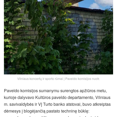
Vilniaus koncertų ir sporto rūmai | Paveldo komisijos nuotr.
Paveldo komisijos sumanymu surengtos apžiūros metu,
kurioje dalyvavo Kultūros paveldo departamento, Vilniaus
m. savivaldybės ir VĮ Turto banko atstovai, buvo atkreiptas
dėmesys į blogėjančią pastato techninę būklę: