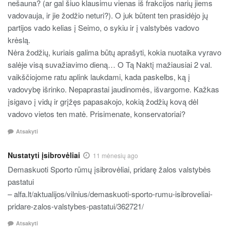
nešauna? (ar gal šiuo klausimu vienas iš frakcijos narių jiems
vadovauja, ir jie žodžio neturi?). O juk būtent ten prasidėjo jų
partijos vado kelias į Seimo, o sykiu ir į valstybės vadovo
krėslą.
Nėra žodžių, kuriais galima būtų aprašyti, kokia nuotaika vyravo
salėje visą suvažiavimo dieną… O Tą Naktį mažiausiai 2 val.
vaikščiojome ratu aplink laukdami, kada paskelbs, ką į
vadovybę išrinko. Nepaprastai jaudinomės, išvargome. Kažkas
įsigavo į vidų ir grįžęs papasakojo, kokią žodžių kovą dėl
vadovo vietos ten matė. Prisimenate, konservatoriai?
Atsakyti
Nustatyti įsibrovėliai
11 mėnesių ago
Demaskuoti Sporto rūmų įsibrovėliai, pridarę žalos valstybės
pastatui
– alfa.lt/aktualijos/vilnius/demaskuoti-sporto-rumu-isibroveliai-
pridare-zalos-valstybes-pastatui/362721/
Atsakyti