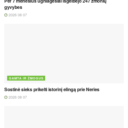
Per 7 mėnesius ugniagesiai išgelbėjo 247 žmonių
gyvybes
2026 08 07
GAMTA IR ŽMOGUS
Sostinė sieks prikelti istorinį elingą prie Neries
2026 08 07