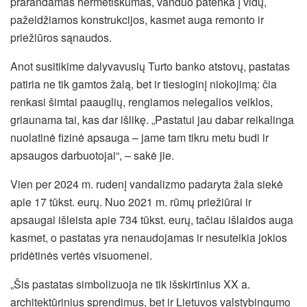
prarandamas hermetiškumas, vanduo patenka į vidų,
pažeidžiamos konstrukcijos, kasmet auga remonto ir
priežiūros sąnaudos.
Anot susitikime dalyvavusių Turto banko atstovų, pastatas
patiria ne tik gamtos žalą, bet ir tiesioginį niokojimą: čia
renkasi šimtai paauglių, rengiamos nelegalios veiklos,
griaunama tai, kas dar išlikę. „Pastatui jau dabar reikalinga
nuolatinė fizinė apsauga – jame tam tikru metu budi ir
apsaugos darbuotojai“, – sakė jie.
Vien per 2024 m. rudenį vandalizmo padaryta žala siekė
apie 17 tūkst. eurų. Nuo 2021 m. rūmų priežiūrai ir
apsaugai išleista apie 734 tūkst. eurų, tačiau išlaidos auga
kasmet, o pastatas yra nenaudojamas ir nesuteikia jokios
pridėtinės vertės visuomenei.
„Šis pastatas simbolizuoja ne tik išskirtinius XX a.
architektūrinius sprendimus, bet ir Lietuvos valstybingumo