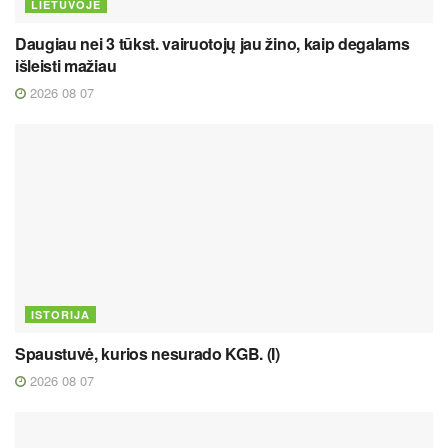
LIETUVOJE
Daugiau nei 3 tūkst. vairuotojų jau žino, kaip degalams
išleisti mažiau
2026 08 07
ISTORIJA
Spaustuvė, kurios nesurado KGB. (I)
2026 08 07