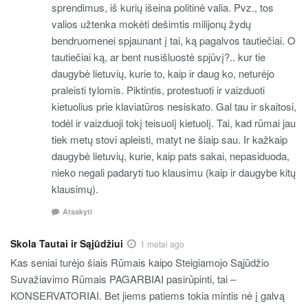
sprendimus, iš kurių išeina politinė valia. Pvz., tos
valios užtenka mokėti dešimtis milijonų žydų
bendruomenei spjaunant į tai, ką pagalvos tautiečiai. O
tautiečiai ką, ar bent nusišluostė spjūvį?.. kur tie
daugybė lietuvių, kurie to, kaip ir daug ko, neturėjo
praleisti tylomis. Piktintis, protestuoti ir vaizduoti
kietuolius prie klaviatūros nesiskato. Gal tau ir skaitosi,
todėl ir vaizduoji tokį teisuolį kietuolį. Tai, kad rūmai jau
tiek metų stovi apleisti, matyt ne šiaip sau. Ir kažkaip
daugybė lietuvių, kurie, kaip pats sakai, nepasiduoda,
nieko negali padaryti tuo klausimu (kaip ir daugybe kitų
klausimų).
Atsakyti
Skola Tautai ir Sąjūdžiui
1 metai ago
Kas seniai turėjo šiais Rūmais kaipo Steigiamojo Sąjūdžio
Suvažiavimo Rūmais PAGARBIAI pasirūpinti, tai –
KONSERVATORIAI. Bet jiems patiems tokia mintis nė į galvą