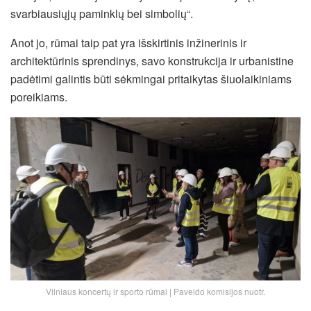
svarbiausiųjų paminklų bei simbolių“.
Anot jo, rūmai taip pat yra išskirtinis inžinerinis ir
architektūrinis sprendinys, savo konstrukcija ir urbanistine
padėtimi galintis būti sėkmingai pritaikytas šiuolaikiniams
poreikiams.
Vilniaus koncertų ir sporto rūmai | Paveldo komisijos nuotr.