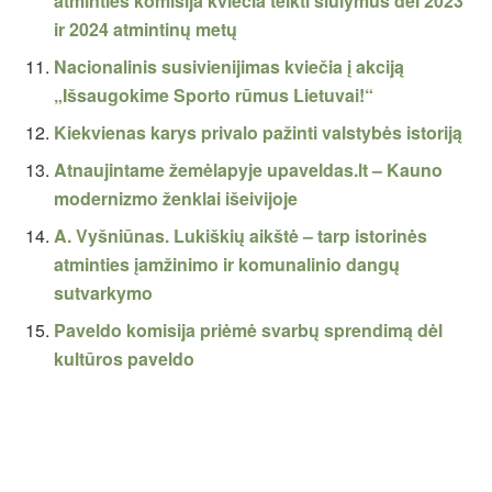
atminties komisija kviečia teikti siūlymus dėl 2023
ir 2024 atmintinų metų
Nacionalinis susivienijimas kviečia į akciją
„Išsaugokime Sporto rūmus Lietuvai!“
Kiekvienas karys privalo pažinti valstybės istoriją
Atnaujintame žemėlapyje upaveldas.lt – Kauno
modernizmo ženklai išeivijoje
A. Vyšniūnas. Lukiškių aikštė – tarp istorinės
atminties įamžinimo ir komunalinio dangų
sutvarkymo
Paveldo komisija priėmė svarbų sprendimą dėl
kultūros paveldo