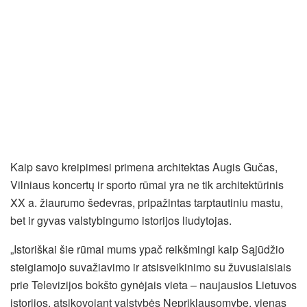
Kaip savo kreipimesi primena architektas Augis Gučas,
Vilniaus koncertų ir sporto rūmai yra ne tik architektūrinis
XX a. žiaurumo šedevras, pripažintas tarptautiniu mastu,
bet ir gyvas valstybingumo istorijos liudytojas.
„Istoriškai šie rūmai mums ypač reikšmingi kaip Sąjūdžio
steigiamojo suvažiavimo ir atsisveikinimo su žuvusiaisiais
prie Televizijos bokšto gynėjais vieta – naujausios Lietuvos
istorijos, atsikovojant valstybės Nepriklausomybę, vienas