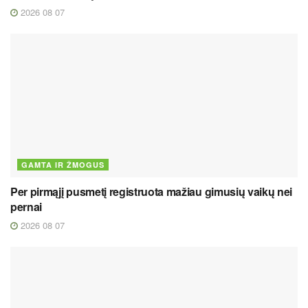
2026 08 07
GAMTA IR ŽMOGUS
Per pirmąjį pusmetį registruota mažiau gimusių vaikų nei
pernai
2026 08 07