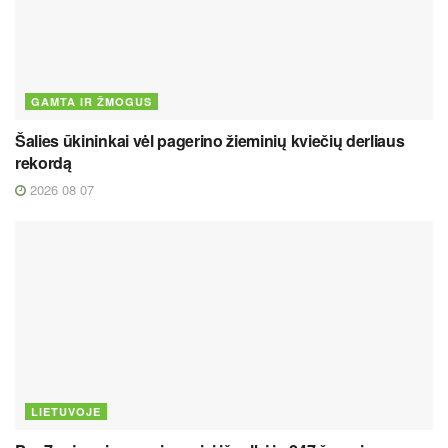
GAMTA IR ŽMOGUS
Šalies ūkininkai vėl pagerino žieminių kviečių derliaus
rekordą
2026 08 07
LIETUVOJE