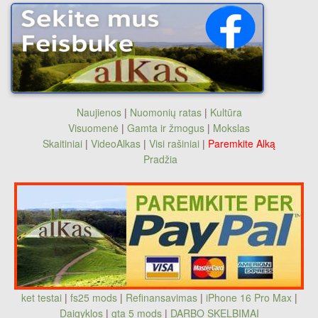
Naujienos
|
Nuomonių ratas
|
Kultūra
Visuomenė
|
Gamta ir žmogus
|
Mokslas
Skaitiniai
|
VideoAlkas
|
Visi rašiniai
|
Paremkite Alką
Pradžia
ket testai
|
fs25 mods
|
Refinansavimas
|
iPhone 16 Pro Max
|
Daigyklos
|
gta 5 mods
|
DARBO SKELBIMAI