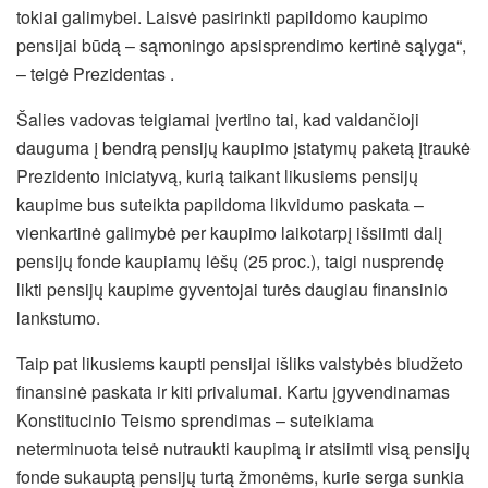
tokiai galimybei. Laisvė pasirinkti papildomo kaupimo
pensijai būdą – sąmoningo apsisprendimo kertinė sąlyga“,
– teigė Prezidentas .
Šalies vadovas teigiamai įvertino tai, kad valdančioji
dauguma į bendrą pensijų kaupimo įstatymų paketą įtraukė
Prezidento iniciatyvą, kurią taikant likusiems pensijų
kaupime bus suteikta papildoma likvidumo paskata –
vienkartinė galimybė per kaupimo laikotarpį išsiimti dalį
pensijų fonde kaupiamų lėšų (25 proc.), taigi nusprendę
likti pensijų kaupime gyventojai turės daugiau finansinio
lankstumo.
Taip pat likusiems kaupti pensijai išliks valstybės biudžeto
finansinė paskata ir kiti privalumai. Kartu įgyvendinamas
Konstitucinio Teismo sprendimas – suteikiama
neterminuota teisė nutraukti kaupimą ir atsiimti visą pensijų
fonde sukauptą pensijų turtą žmonėms, kurie serga sunkia