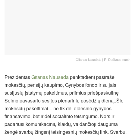
Gitanas Nausėda | R. Dačkaus nuotr.
Prezidentas
Gitanas Nausėda
penktadienį pasirašė
mokesčių, pensijų kaupimo, Gynybos fondo ir su jais
susijusių įstatymų pakeitimus, priimtus priešpaskutinę
Seimo pavasario sesijos plenarinių posėdžių dieną.
„Šie
mokesčių pakeitimai – ne tik dėl didesnio gynybos
finansavimo, bet ir dėl socialinio teisingumo. Nors ir
padariusi komunikacinių klaidų, valdančioji dauguma
žengė svarbų žingsnį teisingesnių mokesčių link. Svarbu,