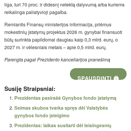
liga, turi 70 proc. ir didesnį netektą dalyvumą arba kuriems
reikalinga paliatyvioji pagalba.
Remiantis Finansų ministerijos informacija, priėmus
mokestinių įstatymų projektus 2026 m. gynybai finansuoti
būtų surinkta papildomai daugiau kaip 0,3 mlrd. eurų, o
2027 m. ir vėlesniais metais – apie 0,5 mlrd. eurų.
Parengta pagal Prezidento kanceliarijos pranešimą
SPAUSDINTI 🖨
Susiję Straipsniai:
Prezidentas pasirašė Gynybos fondo įstatymą
Seimas skubos tvarka spręs dėl Valstybės
gynybos fondo įsteigimo
Prezidentas: laikas susitarti dėl teisingesnių