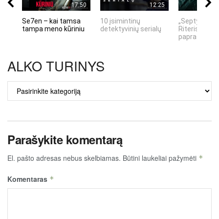
17:50
12:25
Se7en – kai tamsa
10 įsimintinų
„Septynių Ka
tampa meno kūriniu
detektyvinių serialų
Riteris" – kai
paprastumas
ALKO TURINYS
ALKO
TURINYS
Parašykite komentarą
El. pašto adresas nebus skelbiamas.
Būtini laukeliai pažymėti
*
Komentaras
*