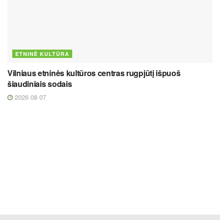
ETNINĖ KULTŪRA
Vilniaus etninės kultūros centras rugpjūtį išpuoš
šiaudiniais sodais
2026 08 07