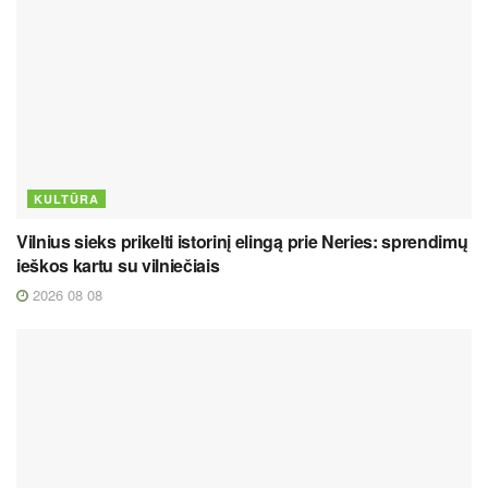
KULTŪRA
Vilnius sieks prikelti istorinį elingą prie Neries: sprendimų
ieškos kartu su vilniečiais
2026 08 08