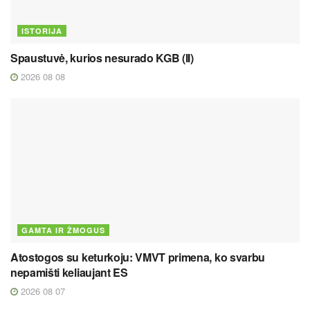
ISTORIJA
Spaustuvė, kurios nesurado KGB (II)
2026 08 08
GAMTA IR ŽMOGUS
Atostogos su keturkoju: VMVT primena, ko svarbu
nepamišti keliaujant ES
2026 08 07