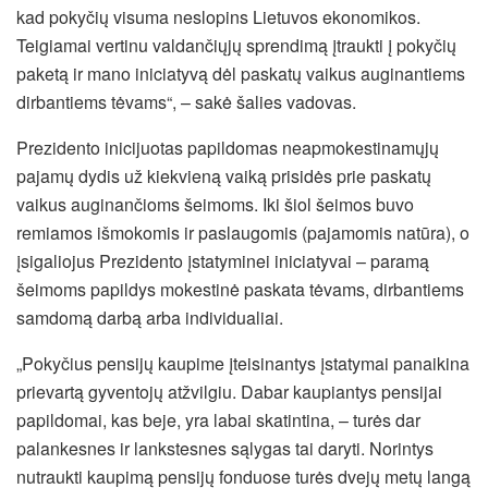
kad pokyčių visuma neslopins Lietuvos ekonomikos.
Teigiamai vertinu valdančiųjų sprendimą įtraukti į pokyčių
paketą ir mano iniciatyvą dėl paskatų vaikus auginantiems
dirbantiems tėvams“, – sakė šalies vadovas.
Prezidento inicijuotas papildomas neapmokestinamųjų
pajamų dydis už kiekvieną vaiką prisidės prie paskatų
vaikus auginančioms šeimoms. Iki šiol šeimos buvo
remiamos išmokomis ir paslaugomis (pajamomis natūra), o
įsigaliojus Prezidento įstatyminei iniciatyvai – paramą
šeimoms papildys mokestinė paskata tėvams, dirbantiems
samdomą darbą arba individualiai.
„Pokyčius pensijų kaupime įteisinantys įstatymai panaikina
prievartą gyventojų atžvilgiu. Dabar kaupiantys pensijai
papildomai, kas beje, yra labai skatintina, – turės dar
palankesnes ir lankstesnes sąlygas tai daryti. Norintys
nutraukti kaupimą pensijų fonduose turės dvejų metų langą