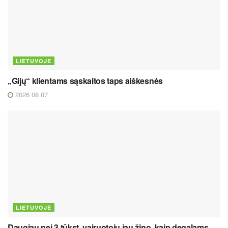
LIETUVOJE
„Gijų“ klientams sąskaitos taps aiškesnės
2026 08 07
LIETUVOJE
Daugiau nei 3 tūkst. vairuotojų jau žino, kaip degalams