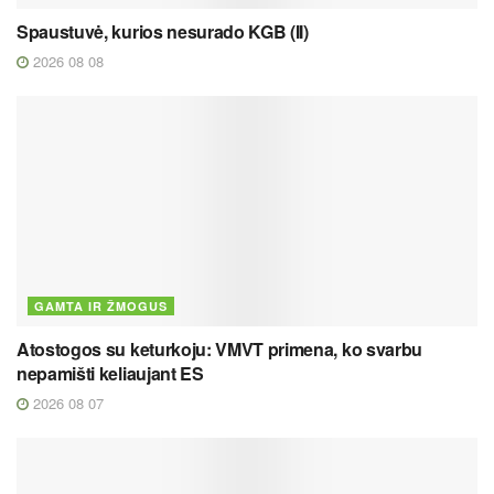
Spaustuvė, kurios nesurado KGB (II)
2026 08 08
GAMTA IR ŽMOGUS
Atostogos su keturkoju: VMVT primena, ko svarbu
nepamišti keliaujant ES
2026 08 07