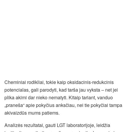
Cheminiai rodikliai, tokie kaip oksidacinis-redukcinis
potencialas, gali parodyti, kad tarša jau vyksta – net jei
plika akimi dar nieko nematyti. Kitaip tariant, vanduo
„praneša“ apie pokyčius anksčiau, nei tie pokyčiai tampa
akivaizdūs mums patiems.
Analizės rezultatai, gauti LGT laboratorijoje, leidžia