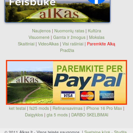
Naujienos
|
Nuomonių ratas
|
Kultūra
Visuomenė
|
Gamta ir žmogus
|
Mokslas
Skaitiniai
|
VideoAlkas
|
Visi rašiniai
|
Paremkite Alką
Pradžia
ket testai
|
fs25 mods
|
Refinansavimas
|
iPhone 16 Pro Max
|
Daigyklos
|
gta 5 mods
|
DARBO SKELBIMAI
© 2011 Alkas.lt - Visos teisės saugomos. |
Svetainę kūrė - Studija