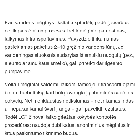
Kad vandens mėginys tiksliai atspindėtų padėtį, svarbus
ne tik pats ėmimo procesas, bet ir mėginio paruošimas,
laikymas ir transportavimas. Pavyzdžio tinkamumas
pasiekiamas pakeitus 2–10 gręžinio vandens tūrių. Jei
vandeningas sluoksnis sudarytas iš smulkių nuogulų (pvz.,
aleurito ar smulkaus smėlio), gali prireikti dar ilgesnio
pumpavimo.
Vėliau mėginiai šaldomi, laikomi tamsoje ir transportuojami
be oro burbuliukų, kad būtų išvengta jų cheminės sudėties
pokyčių. Net menkiausias netikslumas – netinkamas indas
ar nepakankamai švari įranga – gali paveikti rezultatus.
Todėl LGT žinovai taiko griežtas kokybės kontrolės
procedūras: naudoja dublikatus, anoniminius mėginius ir
kitus patikimumo tikrinimo būdus.