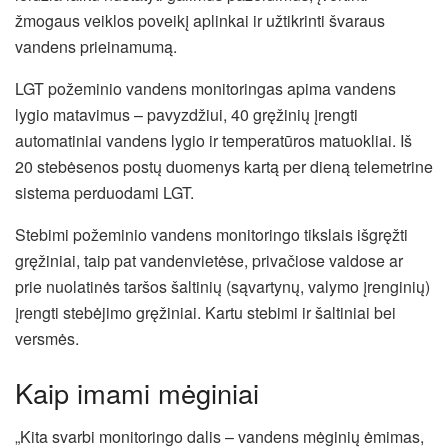
žmogaus veiklos poveikį aplinkai ir užtikrinti švaraus
vandens prieinamumą.
LGT požeminio vandens monitoringas apima vandens
lygio matavimus – pavyzdžiui, 40 gręžinių įrengti
automatiniai vandens lygio ir temperatūros matuokliai. Iš
20 stebėsenos postų duomenys kartą per dieną telemetrine
sistema perduodami LGT.
Stebimi požeminio vandens monitoringo tikslais išgręžti
gręžiniai, taip pat vandenvietėse, privačiose valdose ar
prie nuolatinės taršos šaltinių (sąvartynų, valymo įrenginių)
įrengti stebėjimo gręžiniai. Kartu stebimi ir šaltiniai bei
versmės.
Kaip imami mėginiai
„Kita svarbi monitoringo dalis – vandens mėginių ėmimas,