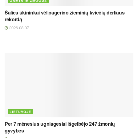
GAMTA IR ŽMOGUS
Šalies ūkininkai vėl pagerino žieminių kviečių derliaus
rekordą
2026 08 07
LIETUVOJE
Per 7 mėnesius ugniagesiai išgelbėjo 247 žmonių
gyvybes