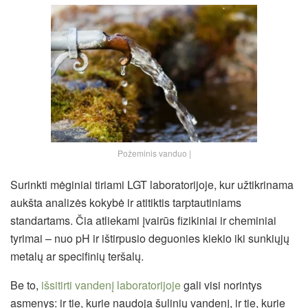
Požeminis vanduo |
Surinkti mėginiai tiriami LGT laboratorijoje, kur užtikrinama
aukšta analizės kokybė ir atitiktis tarptautiniams
standartams. Čia atliekami įvairūs fizikiniai ir cheminiai
tyrimai – nuo pH ir ištirpusio deguonies kiekio iki sunkiųjų
metalų ar specifinių teršalų.
Be to,
išsitirti vandenį laboratorijoje
gali visi norintys
asmenys: ir tie, kurie naudoja šulinių vandenį, ir tie, kurie