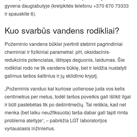
gyvena daugiabutyje (kreipkitės telefonu +370 670 73333
ir spauskite 6).
Kuo svarbūs vandens rodikliai?
Požeminio vandens būklei įvertinti stebimi pagrindiniai
cheminiai ir fizikiniai parametrai: pH, oksidacinis-
redukcinis potencialas, ištirpęs deguonis, laidumas. Šie
rodikliai rodo ne tik vandens būklę, bet ir leidžia nustatyti
galimus taršos šaltinius ir jų sklidimo kryptį.
„Požeminis vanduo kai kuriose uolienose juda vos kelis
centimetrus per metus, todėl taršos poveikis gali išlikti ilgai
ir būti pastebėtas tik po dešimtmečių. Tai reiškia, kad net
menka (bet laiku neužfiksuota) tarša dabar gali tapti rimta
problema ateityje“, – pabrėžia LGT laboratorijos
vyriausiasis inžinierius.