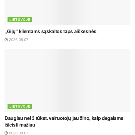
LIETUVOJE
„Gijų“ klientams sąskaitos taps aiškesnės
2026 08 07
LIETUVOJE
Daugiau nei 3 tūkst. vairuotojų jau žino, kaip degalams
išleisti mažiau
2026 08 07