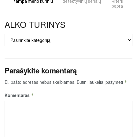
tampa meno kūriniu
detektyvinių serialų
Riteris" – kai
paprastumas
ALKO TURINYS
ALKO
TURINYS
Parašykite komentarą
El. pašto adresas nebus skelbiamas.
Būtini laukeliai pažymėti
*
Komentaras
*