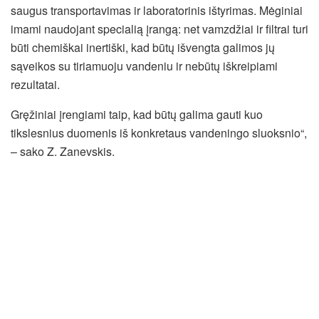
saugus transportavimas ir laboratorinis ištyrimas. Mėginiai
imami naudojant specialią įrangą: net vamzdžiai ir filtrai turi
būti chemiškai inertiški, kad būtų išvengta galimos jų
sąveikos su tiriamuoju vandeniu ir nebūtų iškreipiami
rezultatai.
Gręžiniai įrengiami taip, kad būtų galima gauti kuo
tikslesnius duomenis iš konkretaus vandeningo sluoksnio“,
– sako Z. Zanevskis.