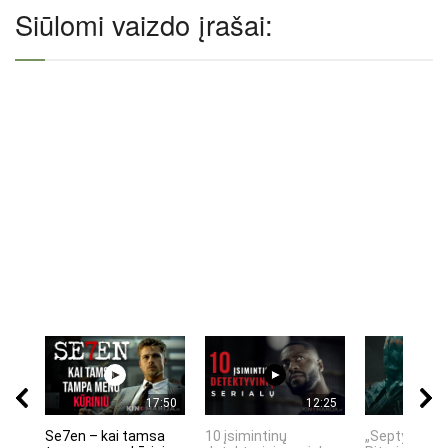
Siūlomi vaizdo įrašai:
17:50
12:25
Se7en – kai tamsa
10 įsimintinų
„Septynių Ka