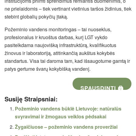
institucijoms priimti sprendimus remiantis duomenimis, o
ne prielaidomis – tiek vertinant vietinius taršos židinius, tiek
stebint globalių pokyčių įtaką.
Požeminio vandens monitoringas – tai nuoseklus,
profesionalus ir kruoštus darbas, kurį LGT vykdo
pasitelkdama naujovišką infrastruktūrą, kvalifikuotus
žinovus ir laboratoriją, atitinkančią aukštus kokybės
standartus. Visa tai daroma tam, kad išsaugotume gamtą ir
patys gertume švarų kokybišką vandenį.
SPAUSDINTI 🖨
Susiję Straipsniai:
Požeminio vandens būklė Lietuvoje: natūralūs
svyravimai ir žmogaus veiklos pėdsakai
Žygaičiuose – požeminio vandens proveržiai