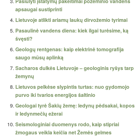
Pasiūlyti įstatymų pakeitimai požeminio vandens
apsaugai sustiprinti
Lietuvoje atlikti ariamų laukų dirvožemio tyrimai
Pasaulinė vandens diena: kiek ilgai turėsime, ką
švęsti?
Geologų rentgenas: kaip elektrinė tomografija
saugo mūsų aplinką
Sacharos dulkės Lietuvoje – geologinis ryšys tarp
žemynų
Lietuvos pelkėse slypintis turtas: nuo gydomojo
purvo iki tvarios energijos šaltinio
Geologai tyrė Šakių žemę: ledynų pėdsakai, kopos
ir ledynmečių ežerai
Seismologiniai duomenys rodo, kaip stipriai
žmogaus veikla keičia net Žemės gelmes