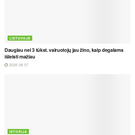
LIETUVOJE
Daugiau nei 3 tūkst. vairuotojų jau žino, kaip degalams
išleisti mažiau
2026 08 07
ISTORIJA