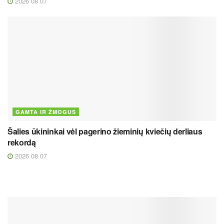
2026 08 07
GAMTA IR ŽMOGUS
Šalies ūkininkai vėl pagerino žieminių kviečių derliaus
rekordą
2026 08 07