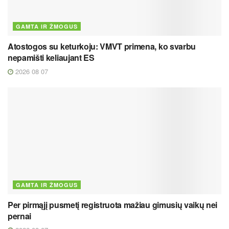
GAMTA IR ŽMOGUS
Atostogos su keturkoju: VMVT primena, ko svarbu
nepamišti keliaujant ES
2026 08 07
GAMTA IR ŽMOGUS
Per pirmąjį pusmetį registruota mažiau gimusių vaikų nei
pernai