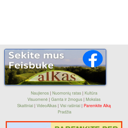
Naujienos
|
Nuomonių ratas
|
Kultūra
Visuomenė
|
Gamta ir žmogus
|
Mokslas
Skaitiniai
|
VideoAlkas
|
Visi rašiniai
|
Paremkite Alką
Pradžia