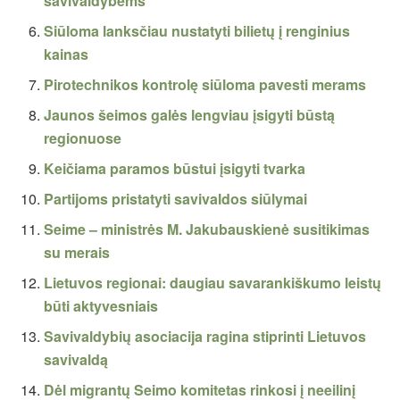
savivaldybėms
Siūloma lanksčiau nustatyti bilietų į renginius
kainas
Pirotechnikos kontrolę siūloma pavesti merams
Jaunos šeimos galės lengviau įsigyti būstą
regionuose
Keičiama paramos būstui įsigyti tvarka
Partijoms pristatyti savivaldos siūlymai
Seime – ministrės M. Jakubauskienė susitikimas
su merais
Lietuvos regionai: daugiau savarankiškumo leistų
būti aktyvesniais
Savivaldybių asociacija ragina stiprinti Lietuvos
savivaldą
Dėl migrantų Seimo komitetas rinkosi į neeilinį