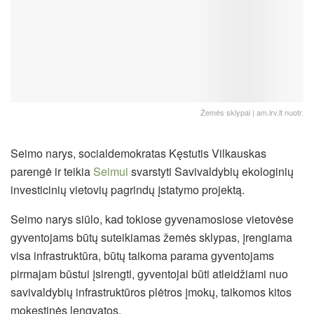
Žemės sklypai | am.lrv.lt nuotr.
Seimo narys, socialdemokratas Kęstutis Vilkauskas
parengė ir teikia
Seimui
svarstyti Savivaldybių ekologinių
investicinių vietovių pagrindų įstatymo projektą.
Seimo narys siūlo, kad tokiose gyvenamosiose vietovėse
gyventojams būtų suteikiamas žemės sklypas, įrengiama
visa infrastruktūra, būtų taikoma parama gyventojams
pirmajam būstui įsirengti, gyventojai būti atleidžiami nuo
savivaldybių infrastruktūros plėtros įmokų, taikomos kitos
mokestinės lengvatos.