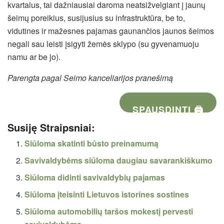
kvartalus, tai dažniausiai daroma neatsižvelgiant į jaunų
šeimų poreikius, susijusius su infrastruktūra, be to,
vidutines ir mažesnes pajamas gaunančios jaunos šeimos
negali sau leisti įsigyti žemės sklypo (su gyvenamuoju
namu ar be jo).
Parengta pagal Seimo kanceliarijos pranešimą
SPAUSDINTI 🖨
Susiję Straipsniai:
Siūloma skatinti būsto preinamumą
Savivaldybėms siūloma daugiau savarankiškumo
Siūloma didinti savivaldybių pajamas
Siūloma įteisinti Lietuvos istorines sostines
Siūloma automobilių taršos mokestį pervesti