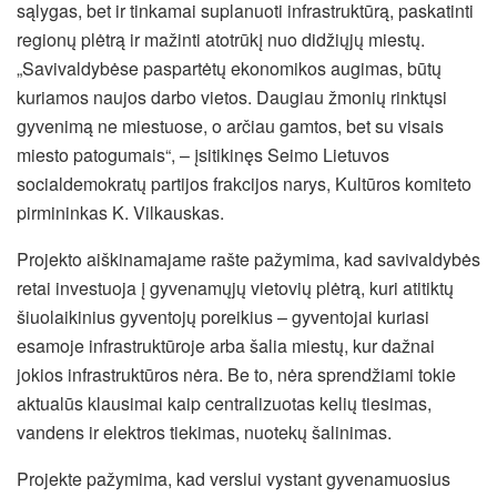
sąlygas, bet ir tinkamai suplanuoti infrastruktūrą, paskatinti
regionų plėtrą ir mažinti atotrūkį nuo didžiųjų miestų.
„Savivaldybėse paspartėtų ekonomikos augimas, būtų
kuriamos naujos darbo vietos. Daugiau žmonių rinktųsi
gyvenimą ne miestuose, o arčiau gamtos, bet su visais
miesto patogumais“, – įsitikinęs Seimo Lietuvos
socialdemokratų partijos frakcijos narys, Kultūros komiteto
pirmininkas K. Vilkauskas.
Projekto aiškinamajame rašte pažymima, kad savivaldybės
retai investuoja į gyvenamųjų vietovių plėtrą, kuri atitiktų
šiuolaikinius gyventojų poreikius – gyventojai kuriasi
esamoje infrastruktūroje arba šalia miestų, kur dažnai
jokios infrastruktūros nėra. Be to, nėra sprendžiami tokie
aktualūs klausimai kaip centralizuotas kelių tiesimas,
vandens ir elektros tiekimas, nuotekų šalinimas.
Projekte pažymima, kad verslui vystant gyvenamuosius