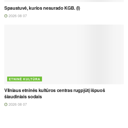
Spaustuvė, kurios nesurado KGB. (I)
2026 08 07
ETNINĖ KULTŪRA
Vilniaus etninės kultūros centras rugpjūtį išpuoš
šiaudiniais sodais
2026 08 07