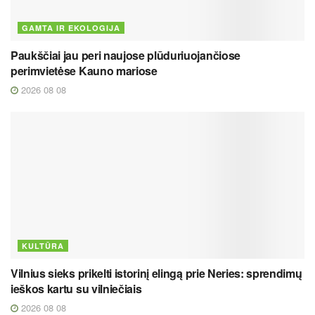
GAMTA IR EKOLOGIJA
Paukščiai jau peri naujose plūduriuojančiose
perimvietėse Kauno mariose
2026 08 08
KULTŪRA
Vilnius sieks prikelti istorinį elingą prie Neries: sprendimų
ieškos kartu su vilniečiais
2026 08 08