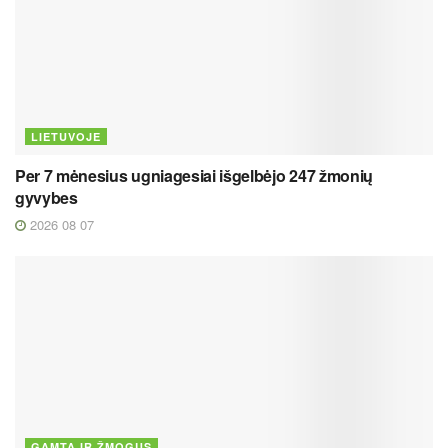
LIETUVOJE
Per 7 mėnesius ugniagesiai išgelbėjo 247 žmonių
gyvybes
2026 08 07
GAMTA IR ŽMOGUS