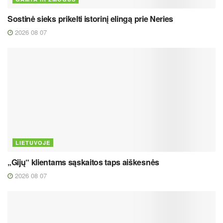
Sostinė sieks prikelti istorinį elingą prie Neries
2026 08 07
LIETUVOJE
„Gijų“ klientams sąskaitos taps aiškesnės
2026 08 07