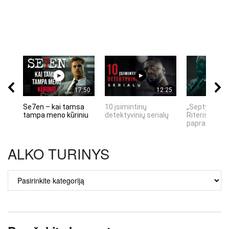
17:50
12:25
Se7en – kai tamsa
10 įsimintinų
„Septynių Ka
tampa meno kūriniu
detektyvinių serialų
Riteris" – kai
paprastumas
ALKO TURINYS
ALKO
TURINYS