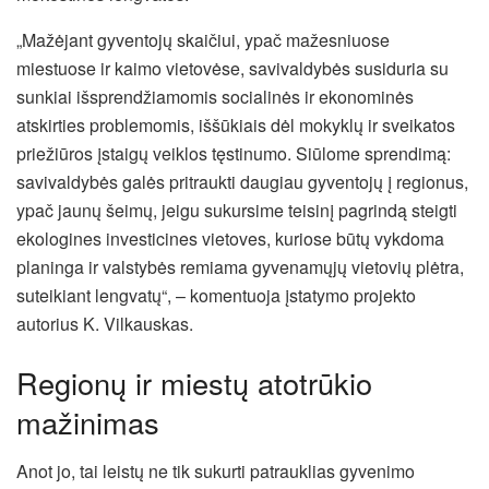
„Mažėjant gyventojų skaičiui, ypač mažesniuose
miestuose ir kaimo vietovėse, savivaldybės susiduria su
sunkiai išsprendžiamomis socialinės ir ekonominės
atskirties problemomis, iššūkiais dėl mokyklų ir sveikatos
priežiūros įstaigų veiklos tęstinumo. Siūlome sprendimą:
savivaldybės galės pritraukti daugiau gyventojų į regionus,
ypač jaunų šeimų, jeigu sukursime teisinį pagrindą steigti
ekologines investicines vietoves, kuriose būtų vykdoma
planinga ir valstybės remiama gyvenamųjų vietovių plėtra,
suteikiant lengvatų“, – komentuoja įstatymo projekto
autorius K. Vilkauskas.
Regionų ir miestų atotrūkio
mažinimas
Anot jo, tai leistų ne tik sukurti patrauklias gyvenimo