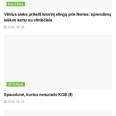
KULTŪRA
Vilnius sieks prikelti istorinį elingą prie Neries: sprendimų
ieškos kartu su vilniečiais
2026 08 08
ISTORIJA
Spaustuvė, kurios nesurado KGB (II)
2026 08 08