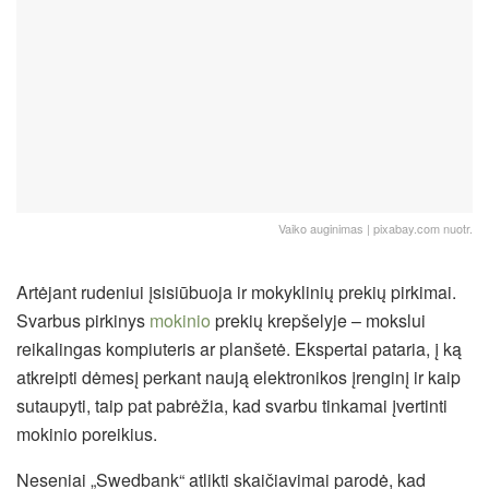
Vaiko auginimas | pixabay.com nuotr.
Artėjant rudeniui įsisiūbuoja ir mokyklinių prekių pirkimai.
Svarbus pirkinys
mokinio
prekių krepšelyje – mokslui
reikalingas kompiuteris ar planšetė. Ekspertai pataria, į ką
atkreipti dėmesį perkant naują elektronikos įrenginį ir kaip
sutaupyti, taip pat pabrėžia, kad svarbu tinkamai įvertinti
mokinio poreikius.
Neseniai „Swedbank“ atlikti skaičiavimai parodė, kad