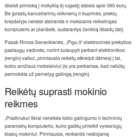
išleisti pirmoką į mokyklą šį rugsėjį atsieis apie 360 eurų.
Be įprastų kanceliarinių reikmenų ir kuprinės, prekių
krepšelyje neretai atsiranda ir mokslams reikalingas
kompiuteris ar planšetė, sudarantys ženklią išlaidų dalį.
Pasak Rimos Seneckienės, „Pigu.lt“ elektroninės prekybos
paslaugų vadovės, norint sutaupyti perkant elektronikos
įrenginį vaikui, pirmiausia reikėtų atkreipti dėmesį į tai,
kokio amžiaus moksleiviui jis yra perkamas, kad nebūtų
permokėta už pernelyg galingą įrenginį.
Reikėtų suprasti mokinio
reikmes
„Pradinukui tikrai nereikės tokio galingumo ir techninių
parametrų kompiuterio, kurio galėtų prireikti vyresniųjų
klasių mokiniui. Pirmiausia, renkantis nešiojamą