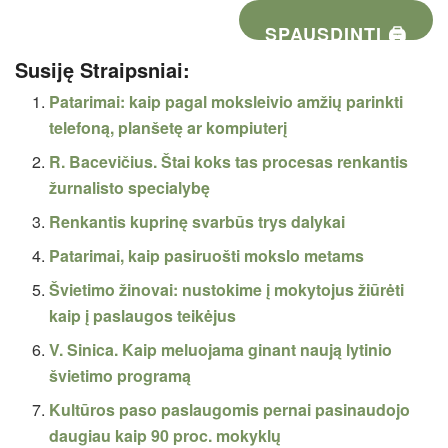
SPAUSDINTI 🖨
Susiję Straipsniai:
Patarimai: kaip pagal moksleivio amžių parinkti
telefoną, planšetę ar kompiuterį
R. Bacevičius. Štai koks tas procesas renkantis
žurnalisto specialybę
Renkantis kuprinę svarbūs trys dalykai
Patarimai, kaip pasiruošti mokslo metams
Švietimo žinovai: nustokime į mokytojus žiūrėti
kaip į paslaugos teikėjus
V. Sinica. Kaip meluojama ginant naują lytinio
švietimo programą
Kultūros paso paslaugomis pernai pasinaudojo
daugiau kaip 90 proc. mokyklų