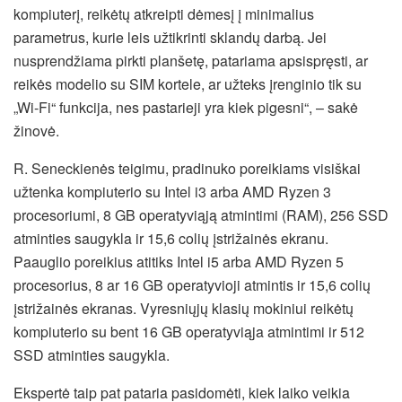
kompiuterį, reikėtų atkreipti dėmesį į minimalius
parametrus, kurie leis užtikrinti sklandų darbą. Jei
nusprendžiama pirkti planšetę, patariama apsispręsti, ar
reikės modelio su SIM kortele, ar užteks įrenginio tik su
„Wi-Fi“ funkcija, nes pastarieji yra kiek pigesni“, – sakė
žinovė.
R. Seneckienės teigimu, pradinuko poreikiams visiškai
užtenka kompiuterio su Intel i3 arba AMD Ryzen 3
procesoriumi, 8 GB operatyviąją atmintimi (RAM), 256 SSD
atminties saugykla ir 15,6 colių įstrižainės ekranu.
Paauglio poreikius atitiks Intel i5 arba AMD Ryzen 5
procesorius, 8 ar 16 GB operatyvioji atmintis ir 15,6 colių
įstrižainės ekranas. Vyresniųjų klasių mokiniui reikėtų
kompiuterio su bent 16 GB operatyviąja atmintimi ir 512
SSD atminties saugykla.
Ekspertė taip pat pataria pasidomėti, kiek laiko veikia