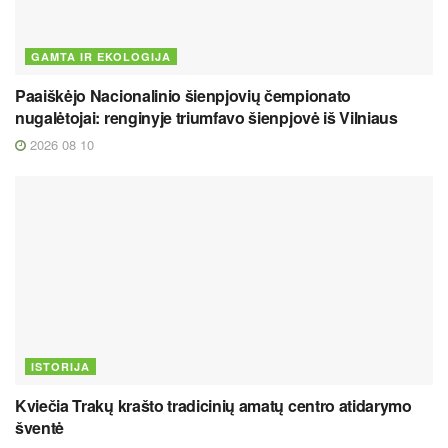
GAMTA IR EKOLOGIJA
Paaiškėjo Nacionalinio šienpjovių čempionato
nugalėtojai: renginyje triumfavo šienpjovė iš Vilniaus
2026 08 10
ISTORIJA
Kviečia Trakų krašto tradicinių amatų centro atidarymo
šventė