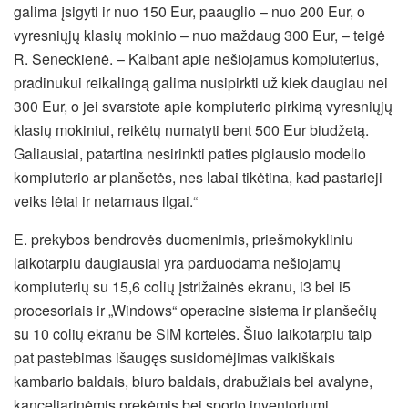
galima įsigyti ir nuo 150 Eur, paauglio – nuo 200 Eur, o
vyresniųjų klasių mokinio – nuo maždaug 300 Eur, – teigė
R. Seneckienė. – Kalbant apie nešiojamus kompiuterius,
pradinukui reikalingą galima nusipirkti už kiek daugiau nei
300 Eur, o jei svarstote apie kompiuterio pirkimą vyresniųjų
klasių mokiniui, reikėtų numatyti bent 500 Eur biudžetą.
Galiausiai, patartina nesirinkti paties pigiausio modelio
kompiuterio ar planšetės, nes labai tikėtina, kad pastarieji
veiks lėtai ir netarnaus ilgai.“
E. prekybos bendrovės duomenimis, priešmokykliniu
laikotarpiu daugiausiai yra parduodama nešiojamų
kompiuterių su 15,6 colių įstrižainės ekranu, i3 bei i5
procesoriais ir „Windows“ operacine sistema ir planšečių
su 10 colių ekranu be SIM kortelės. Šiuo laikotarpiu taip
pat pastebimas išaugęs susidomėjimas vaikiškais
kambario baldais, biuro baldais, drabužiais bei avalyne,
kanceliarinėmis prekėmis bei sporto inventoriumi.