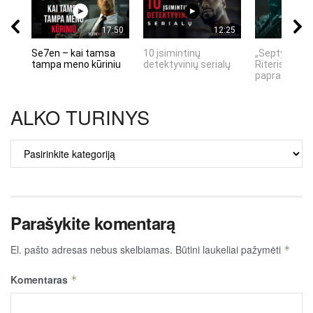
17:50
12:25
Se7en – kai tamsa
10 įsimintinų
„Septynių Ka
tampa meno kūriniu
detektyvinių serialų
Riteris" – kai
paprastumas
ALKO TURINYS
ALKO
TURINYS
Parašykite komentarą
El. pašto adresas nebus skelbiamas.
Būtini laukeliai pažymėti
*
Komentaras
*