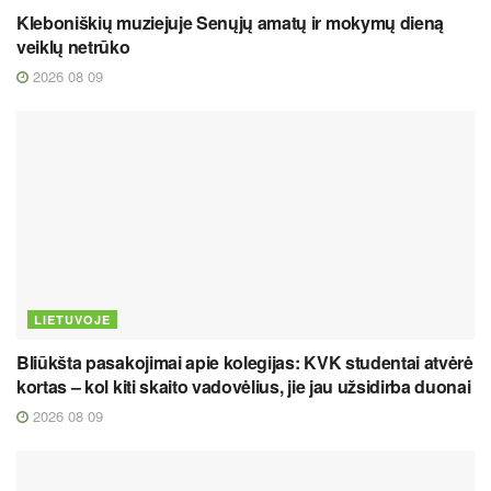
Kleboniškių muziejuje Senųjų amatų ir mokymų dieną
veiklų netrūko
2026 08 09
LIETUVOJE
Bliūkšta pasakojimai apie kolegijas: KVK studentai atvėrė
kortas – kol kiti skaito vadovėlius, jie jau užsidirba duonai
2026 08 09