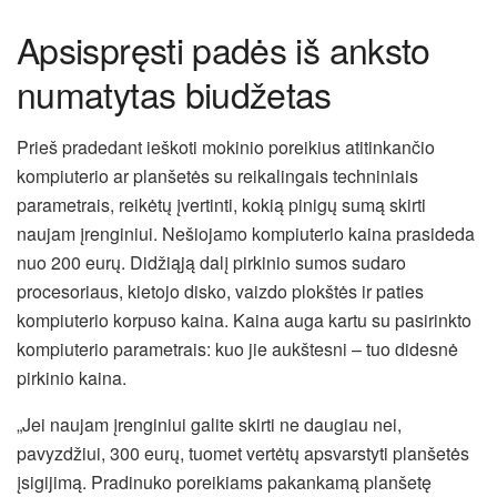
Apsispręsti padės iš anksto
numatytas biudžetas
Prieš pradedant ieškoti mokinio poreikius atitinkančio
kompiuterio ar planšetės su reikalingais techniniais
parametrais, reikėtų įvertinti, kokią pinigų sumą skirti
naujam įrenginiui. Nešiojamo kompiuterio kaina prasideda
nuo 200 eurų. Didžiąją dalį pirkinio sumos sudaro
procesoriaus, kietojo disko, vaizdo plokštės ir paties
kompiuterio korpuso kaina. Kaina auga kartu su pasirinkto
kompiuterio parametrais: kuo jie aukštesni – tuo didesnė
pirkinio kaina.
„Jei naujam įrenginiui galite skirti ne daugiau nei,
pavyzdžiui, 300 eurų, tuomet vertėtų apsvarstyti planšetės
įsigijimą. Pradinuko poreikiams pakankamą planšetę