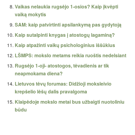
Vaikas nelaukia rugsėjo 1-osios? Kaip įkvėpti
vaiką mokytis
SAM: kaip patvirtinti apsilankymą pas gydytoją
Kaip sutalpinti knygas į atostogų lagaminą?
Kaip atpažinti vaikų psichologinius iššūkius
LŠMPS: mokslo metams reikia ruoštis nedelsiant
Rugsėjo 1-oji- atostogos, tėvadienis ar tik
neapmokama diena?
Lietuvos tėvų forumas: Didžioji moksleivio
krepšelio lėšų dalis pravalgoma
Klaipėdoje mokslo metai bus užbaigti nuotoliniu
būdu