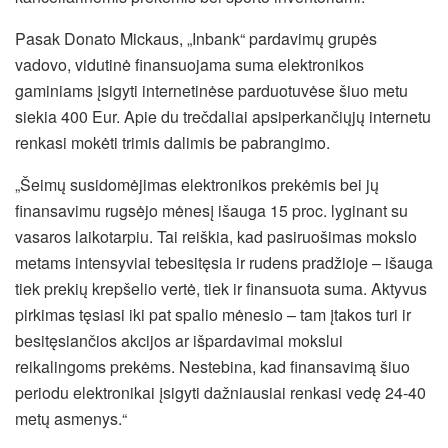
Pasak Donato Mickaus, „Inbank“ pardavimų grupės
vadovo, vidutinė finansuojama suma elektronikos
gaminiams įsigyti internetinėse parduotuvėse šiuo metu
siekia 400 Eur. Apie du trečdaliai apsiperkančiųjų internetu
renkasi mokėti trimis dalimis be pabrangimo.
„Šeimų susidomėjimas elektronikos prekėmis bei jų
finansavimu rugsėjo mėnesį išauga 15 proc. lyginant su
vasaros laikotarpiu. Tai reiškia, kad pasiruošimas mokslo
metams intensyviai tebesitęsia ir rudens pradžioje – išauga
tiek prekių krepšelio vertė, tiek ir finansuota suma. Aktyvus
pirkimas tęsiasi iki pat spalio mėnesio – tam įtakos turi ir
besitęsiančios akcijos ar išpardavimai mokslui
reikalingoms prekėms. Nestebina, kad finansavimą šiuo
periodu elektronikai įsigyti dažniausiai renkasi vedę 24-40
metų asmenys.“