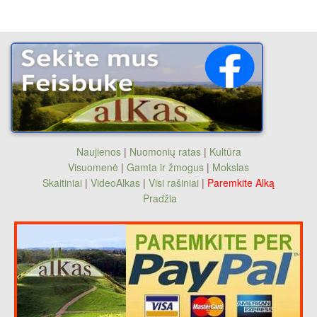
Naujienos
|
Nuomonių ratas
|
Kultūra
Visuomenė
|
Gamta ir žmogus
|
Mokslas
Skaitiniai
|
VideoAlkas
|
Visi rašiniai
|
Paremkite Alką
Pradžia