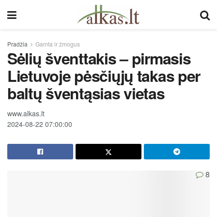
Pradžia
Gamta ir žmogus
Sėlių šventtakis – pirmasis
Lietuvoje pėsčiųjų takas per
baltų šventąsias vietas
www.alkas.lt
2024-08-22 07:00:00
8