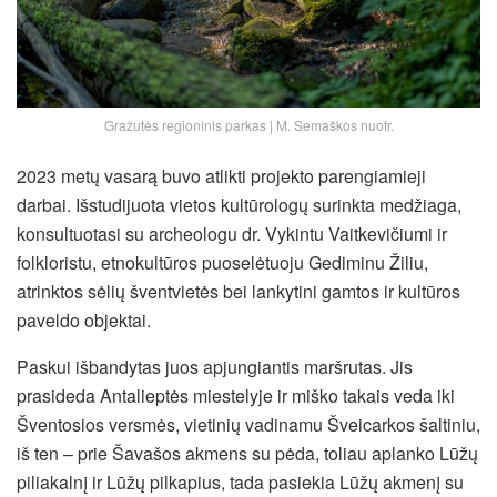
Gražutės regioninis parkas | M. Semaškos nuotr.
2023 metų vasarą buvo atlikti projekto parengiamieji
darbai. Išstudijuota vietos kultūrologų surinkta medžiaga,
konsultuotasi su archeologu dr. Vykintu Vaitkevičiumi ir
folkloristu, etnokultūros puoselėtuoju Gediminu Žiliu,
atrinktos sėlių šventvietės bei lankytini gamtos ir kultūros
paveldo objektai.
Paskui išbandytas juos apjungiantis maršrutas. Jis
prasideda Antalieptės miestelyje ir miško takais veda iki
Šventosios versmės, vietinių vadinamu Šveicarkos šaltiniu,
iš ten – prie Šavašos akmens su pėda, toliau aplanko Lūžų
piliakalnį ir Lūžų pilkapius, tada pasiekia Lūžų akmenį su