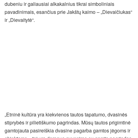
dubeniu ir galiausiai alkakalnius tikrai simboliniais
pavadinimais, esančius prie Jakštų kaimo – „Dievaičiukas“
ir „Dievaitytė“.
„Etninė kultūra yra kiekvienos tautos tapatumo, dvasinės
stiprybės ir pilietiškumo pagrindas. Mūsų tautos prigimtinė
gamtojauta pasireiškia dvasine pagarba gamtos jėgoms ir