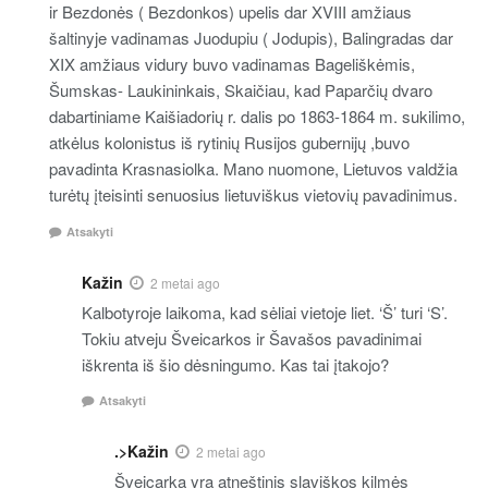
ir Bezdonės ( Bezdonkos) upelis dar XVIII amžiaus
šaltinyje vadinamas Juodupiu ( Jodupis), Balingradas dar
XIX amžiaus vidury buvo vadinamas Bageliškėmis,
Šumskas- Laukininkais, Skaičiau, kad Paparčių dvaro
dabartiniame Kaišiadorių r. dalis po 1863-1864 m. sukilimo,
atkėlus kolonistus iš rytinių Rusijos gubernijų ,buvo
pavadinta Krasnasiolka. Mano nuomone, Lietuvos valdžia
turėtų įteisinti senuosius lietuviškus vietovių pavadinimus.
Atsakyti
Kažin
2 metai ago
Kalbotyroje laikoma, kad sėliai vietoje liet. ‘Š’ turi ‘S’.
Tokiu atveju Šveicarkos ir Šavašos pavadinimai
iškrenta iš šio dėsningumo. Kas tai įtakojo?
Atsakyti
.>Kažin
2 metai ago
Šveicarka yra atneštinis slaviškos kilmės