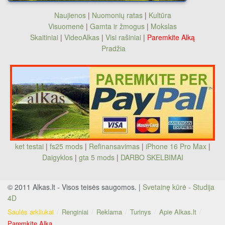
Naujienos
|
Nuomonių ratas
|
Kultūra
Visuomenė
|
Gamta ir žmogus
|
Mokslas
Skaitiniai
|
VideoAlkas
|
Visi rašiniai
|
Paremkite Alką
Pradžia
ket testai
|
fs25 mods
|
Refinansavimas
|
iPhone 16 Pro Max
|
Daigyklos
|
gta 5 mods
|
DARBO SKELBIMAI
© 2011 Alkas.lt - Visos teisės saugomos. |
Svetainę kūrė - Studija
4D
Saulės arkliukai
Renginiai
Reklama
Turinys
Apie Alkas.lt
Paremkite Alką