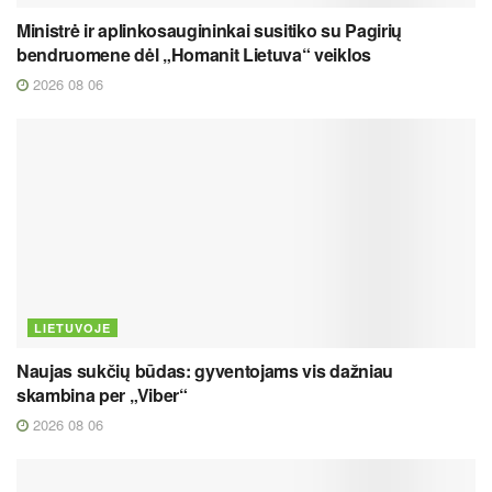
Ministrė ir aplinkosaugininkai susitiko su Pagirių
bendruomene dėl „Homanit Lietuva“ veiklos
2026 08 06
LIETUVOJE
Naujas sukčių būdas: gyventojams vis dažniau
skambina per „Viber“
2026 08 06