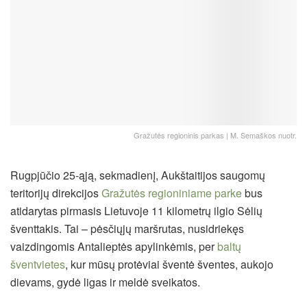
Gražutės regioninis parkas | M. Semaškos nuotr.
Rugpjūčio 25-ąją, sekmadienį, Aukštaitijos saugomų
teritorijų direkcijos
Gražutės regioniniame parke
bus
atidarytas pirmasis Lietuvoje 11 kilometrų ilgio Sėlių
šventtakis.
Tai – pėsčiųjų maršrutas, nusidriekęs
vaizdingomis Antalieptės apylinkėmis, per
baltų
šventvietes
, kur mūsų protėviai šventė šventes, aukojo
dievams, gydė ligas ir meldė sveikatos.