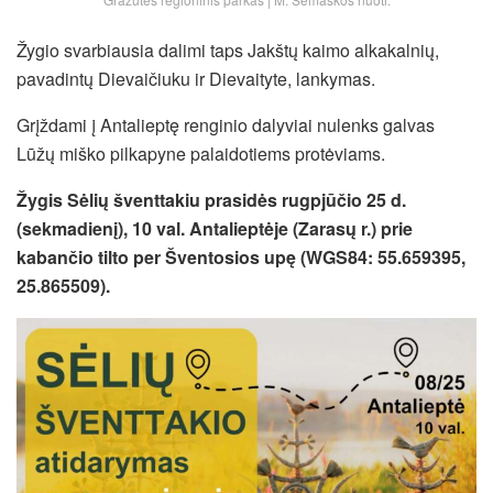
Žygio svarbiausia dalimi taps Jakštų kaimo alkakalnių,
pavadintų Dievaičiuku ir Dievaityte, lankymas.
Grįždami į Antalieptę renginio dalyviai nulenks galvas
Lūžų miško pilkapyne palaidotiems protėviams.
Žygis Sėlių šventtakiu prasidės rugpjūčio 25 d.
(sekmadienį), 10 val. Antalieptėje (Zarasų r.) prie
kabančio tilto per Šventosios upę (WGS84: 55.659395,
25.865509).