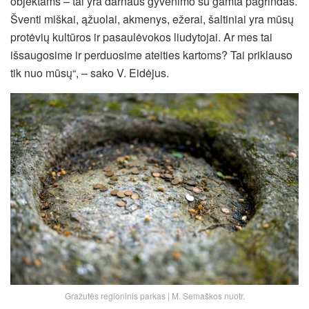
objektams – tai yra darnaus gyvenimo su gamta pagrindas.
Šventi miškai, ąžuolai, akmenys, ežerai, šaltiniai yra mūsų
protėvių kultūros ir pasaulėvokos liudytojai. Ar mes tai
išsaugosime ir perduosime ateities kartoms? Tai priklauso
tik nuo mūsų“, – sako V. Eidėjus.
Gražutės regioninis parkas | M. Semaškos nuotr.