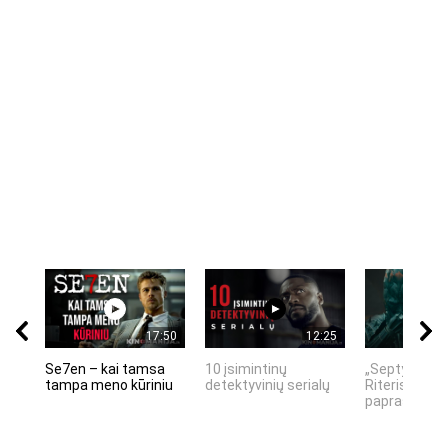
17:50
12:25
Se7en – kai tamsa
10 įsimintinų
„Septynių Ka
tampa meno kūriniu
detektyvinių serialų
Riteris" – kai
paprastumas