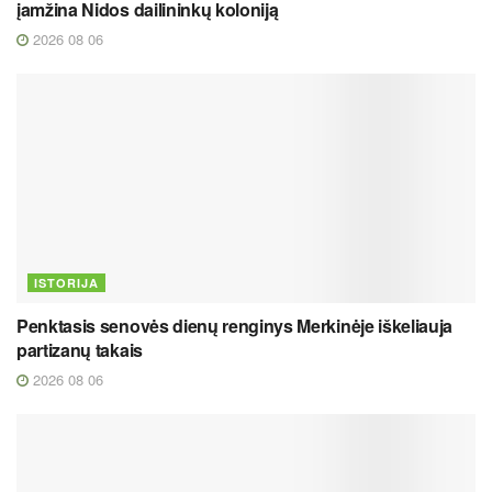
įamžina Nidos dailininkų koloniją
2026 08 06
ISTORIJA
Penktasis senovės dienų renginys Merkinėje iškeliauja
partizanų takais
2026 08 06