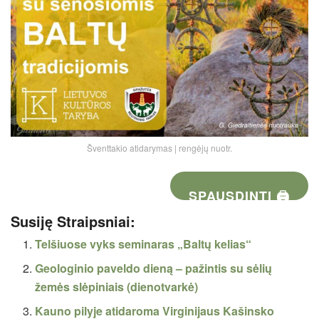
Šventtakio atidarymas | rengėjų nuotr.
SPAUSDINTI 🖨
Susiję Straipsniai:
Telšiuose vyks seminaras „Baltų kelias“
Geologinio paveldo dieną – pažintis su sėlių
žemės slėpiniais (dienotvarkė)
Kauno pilyje atidaroma Virginijaus Kašinsko