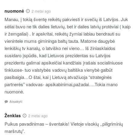
nuomonė
2 metai ago
Manau, į tokią šventę reikėtų pakviesti ir svečių iš Latvijos. Juk
sėliai buvo ne tik dalies lietuvių, bet ir dalies latvių protėviai ( kaip
ir žemgaliai) . Ir apskritai, reikėtų žymiai labiau bendrauti su
vienintele mums gimininga baltų tauta. Matome daugybė
lenkiškų tv kanalų, o latviško nei vieno… Iš žiniasklaidos
susidaro įspūdis, kad Lietuvos prezidentas su Latvijos
prezidentu galimai apsikeičiai kandžiais įrašais socialiniuose
tinkluose- tuo valstybės vadovų baltiška vienybė galbūt
pasibaigia…O štai, kai į Lietuvą atvažiuoja “strateginės
partnerės” vadovas- apsikabinimai,pažadai….Tokia mano
nuomonė.
Atsakyti
Ženklas
2 metai ago
Puikus pavadinimas – šventakis! Vietoje visokių ,,piligriminių
maršrutų”.