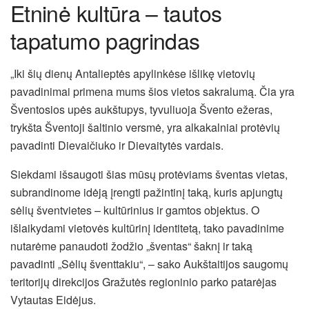
Etninė kultūra – tautos
tapatumo pagrindas
„Iki šių dienų Antalieptės apylinkėse išlikę vietovių
pavadinimai primena mums šios vietos sakralumą. Čia yra
Šventosios upės aukštupys, tyvuliuoja Švento ežeras,
trykšta Šventoji šaltinio versmė, yra alkakalniai protėvių
pavadinti Dievaičiuko ir Dievaitytės vardais.
Siekdami išsaugoti šias mūsų protėviams šventas vietas,
subrandinome idėją įrengti pažintinį taką, kuris apjungtų
sėlių šventvietes – kultūrinius ir gamtos objektus. O
išlaikydami vietovės kultūrinį identitetą, tako pavadinime
nutarėme panaudoti žodžio „šventas“ šaknį ir taką
pavadinti „Sėlių šventtakiu“, – sako Aukštaitijos saugomų
teritorijų direkcijos Gražutės regioninio parko patarėjas
Vytautas Eidėjus.