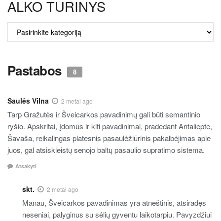
ALKO TURINYS
ALKO
TURINYS
Pastabos
8
Saulės Vilna
2 metai ago
Tarp Gražutės ir Šveicarkos pavadinimų gali būti semantinio
ryšio. Apskritai, įdomūs ir kiti pavadinimai, pradedant Antaliepte,
Šavaša, reikalingas platesnis pasaulėžiūrinis pakalbėjimas apie
juos, gal atsiskleistų senojo baltų pasaulio supratimo sistema.
Atsakyti
skt.
2 metai ago
Manau, Šveicarkos pavadinimas yra atneštinis, atsiradęs
neseniai, palyginus su sėlių gyventu laikotarpiu. Pavyzdžiui