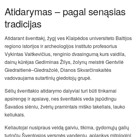
Atidarymas – pagal senąsias
tradicijas
Atidarant šventtakį, žygį ves Klaipėdos universiteto Baltijos
regiono istorijos ir archeologijos instituto profesorius
Vykintas Vaitkevičius, renginio dvasingumą kurs vaidila,
dainų kūrėjas Gediminas Žilys, žolynų meistrė Gentvilė
Giedraitienė–Giedražolė, Dianos Skvarčinskaitės
vadovaujama sutartinių giedotojų grupė.
Sėlių šventtakio atidarymo dalyviai turi būti tinkamai
apsirengę ir apsiavę, nes šventtakis veda įspūdingu
Šavašos slėniu, žvėrių pramintais miško takeliais, lauko
keliukais.
Keliautojai nusipraus veidą gaiviu, tikima, gydomųjų galių
turinčiu Šventosios versmės vandeniu, aplankys mitologinį