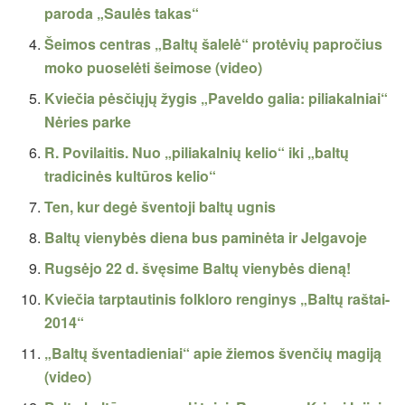
paroda „Saulės takas“
Šeimos centras „Baltų šalelė“ protėvių papročius
moko puoselėti šeimose (video)
Kviečia pėsčiųjų žygis „Paveldo galia: piliakalniai“
Nėries parke
R. Povilaitis. Nuo „piliakalnių kelio“ iki „baltų
tradicinės kultūros kelio“
Ten, kur degė šventoji baltų ugnis
Baltų vienybės diena bus paminėta ir Jelgavoje
Rugsėjo 22 d. švęsime Baltų vienybės dieną!
Kviečia tarptautinis folkloro renginys „Baltų raštai-
2014“
„Baltų šventadieniai“ apie žiemos švenčių magiją
(video)