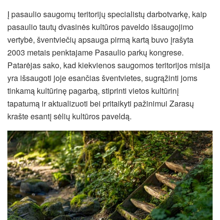
Į pasaulio saugomų teritorijų specialistų darbotvarkę, kaip
pasaulio tautų dvasinės kultūros paveldo išsaugojimo
vertybė, šventviečių apsauga pirmą kartą buvo įrašyta
2003 metais penktajame Pasaulio parkų kongrese.
Patarėjas sako, kad kiekvienos saugomos teritorijos misija
yra išsaugoti joje esančias šventvietes, sugrąžinti joms
tinkamą kultūrinę pagarbą, stiprinti vietos kultūrinį
tapatumą ir aktualizuoti bei pritaikyti pažinimui Zarasų
krašte esantį sėlių kultūros paveldą.