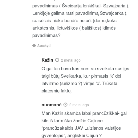
pavadinimas ( Šveicarija lenkiškai- Szwajcaria ),
Lenkijoje galima rasti pavadinimą Szwajcarka ),
su sėliais nieko bendro neturi. Įdomu,koks
ankstesnis, lietuviškos ( baltiškos) kilmės
pavadinimas?
Atsakyti
Kažin
2 metai ago
O gal ten buvo kas nors su sveikata susijęs,
taigi būtų Sveikarka, kur pirmasis ‘k’ dėl
latvizmo (sėlizmo ?) virtęs ‘c’. Trūksta
platesnių faktų.
nuomonė
2 metai ago
Man Kažin skamba labai prancūziškai- gal
kilo iš tarmiško žodžio Cajinne-
“prancūzakalbis JAV Luizianos valstijos
gyventojas”, angliškai Cajun ?