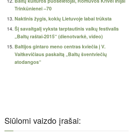
Baltų kultūros puoselėtojai, Romuvos Krivei Inijai
Trinkūnienei –70
Naktinis žygis, kokių Lietuvoje labai trūksta
Šį savaitgalį vyksta tarptautinis vaikų festivalis
„Baltų raštai-2015“ (dienotvarkė, video)
Baltijos gintaro meno centras kviečia į V.
Vaitkevičiaus paskaitą „Baltų šventviečių
atodangos“
Siūlomi vaizdo įrašai: