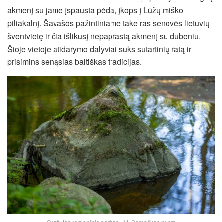
akmenį su jame įspausta pėda, įkops į Lūžų miško
piliakalnį. Šavašos pažintiniame take ras senovės lietuvių
šventvietę ir čia išlikusį nepaprastą akmenį su dubeniu.
Šioje vietoje atidarymo dalyviai suks sutartinių ratą ir
prisimins senąsias baltiškas tradicijas.
Gražutės regioninis parkas | M. Semaškos nuotr.