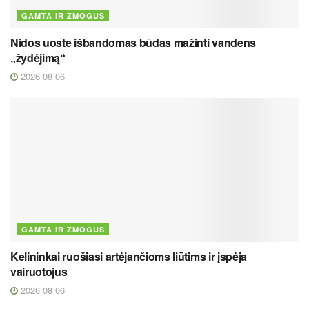
GAMTA IR ŽMOGUS
Nidos uoste išbandomas būdas mažinti vandens
„žydėjimą“
2026 08 06
GAMTA IR ŽMOGUS
Kelininkai ruošiasi artėjančioms liūtims ir įspėja
vairuotojus
2026 08 06