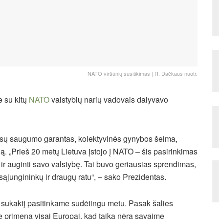
NATO viršūnių susitikimas | R. Dačkaus nuotr.
 su kitų
NATO
valstybių narių vadovais dalyvavo
visų saugumo garantas, kolektyvinės gynybos šeima,
eną. „Prieš 20 metų Lietuva įstojo į NATO – šis pasirinkimas
ir auginti savo valstybę. Tai buvo geriausias sprendimas,
 sąjungininkų ir draugų ratu“, – sako Prezidentas.
ų sukaktį pasitinkame sudėtingu metu. Pasak šalies
 primena visai Europai, kad taika nėra savaime