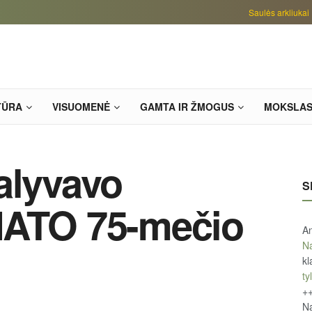
Saulės arkliukai
TŪRA
VISUOMENĖ
GAMTA IR ŽMOGUS
MOKSLA
alyvavo
S
NATO 75-mečio
An
Na
kl
tyl
+
Na