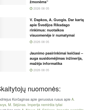
žmonėms“
2026 08 05
V. Dapkos, A. Guogis. Dar kartą
apie Švedijos Riksdago
rinkimus: nuotaikos
visuomenėje ir numatymai
2026 08 05
Jaunimo pasirinkimai keičiasi –
auga susidomėjimas inžinerija,
mažėja informatika
2026 08 05
kaitytojų nuomonės:
driejus Korčaginas apie geruosius rusus
apie
A.
vys, M. Sėjūnas. Imperija nemiršta tyliai