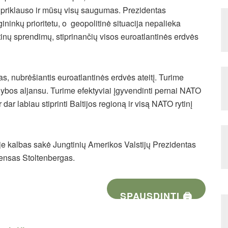
 priklauso ir mūsų visų saugumas. Prezidentas
ininkų prioritetu, o geopolitinė situacija nepalieka
būtinų sprendimų, stiprinančių visos euroatlantinės erdvės
s, nubrėšiantis euroatlantinės erdvės ateitį. Turime
 gynybos aljansu. Turime efektyviai įgyvendinti pernai NATO
dar labiau stiprinti Baltijos regioną ir visą NATO rytinį
e kalbas sakė Jungtinių Amerikos Valstijų Prezidentas
ensas Stoltenbergas.
SPAUSDINTI 🖨