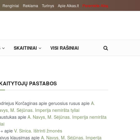
Renginiai
Reklama
Turinys
Apie Alkas.lt
Paremkite Alką
S
SKAITINIAI
VISI RAŠINIAI
KAITYTOJŲ PASTABOS
driejus Korčaginas apie geruosius rusus
apie
A.
vys, M. Sėjūnas. Imperija nemiršta tyliai
austukas
apie
A. Navys, M. Sėjūnas. Imperija nemiršta
iai
++
apie
V. Sinica. Ištrinti žmonės
ivus klausimas
apie
A. Navys, M. Sėjūnas. Imperija