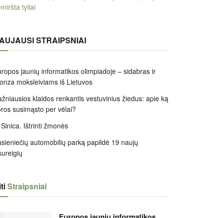
miršta tyliai
AUJAUSI STRAIPSNIAI
ropos jaunių informatikos olimpiadoje – sidabras ir
onza moksleiviams iš Lietuvos
žniausios klaidos renkantis vestuvinius žiedus: apie ką
ros susimąsto per vėlai?
 Sinica. Ištrinti žmonės
sieniečių automobilių parką papildė 19 naujų
sureigių
ti
Straipsniai
Europos jaunių informatikos