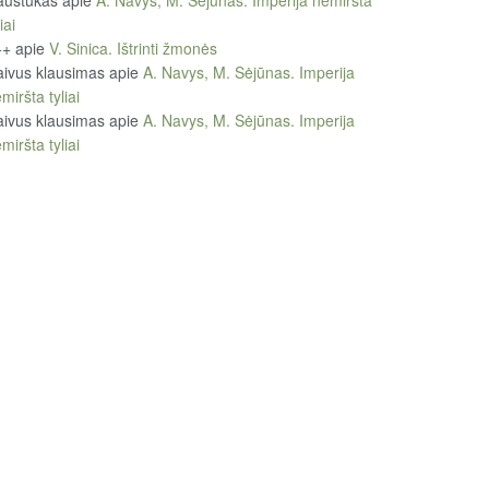
austukas
apie
A. Navys, M. Sėjūnas. Imperija nemiršta
iai
++
apie
V. Sinica. Ištrinti žmonės
ivus klausimas
apie
A. Navys, M. Sėjūnas. Imperija
miršta tyliai
ivus klausimas
apie
A. Navys, M. Sėjūnas. Imperija
miršta tyliai