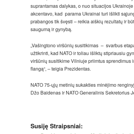
suprantamas dalykas, o nuo situacijos Ukrainoje
akcentavo, kad parama Ukrainai turi išlikti sąjung
prabangos tik švęsti – reikia aiškių rezultatų ir 
saugumą ir gynybą.
„Vašingtono viršūnių susitikimas – svarbus etapa
užtikrinti, kad NATO ir toliau išliktų stipriausiu
viršūnių susitikime Vilniuje priimtus sprendimus ir 
flangą“, – teigia Prezidentas.
NATO 75-ųjų metinių sukakties minėjimo renginyj
Džo Baidenas ir NATO Generalinis Sekretorius J
Susiję Straipsniai: