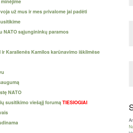
 minėjime
ja už mus ir mes privalome jai padėti
susitikime
giau NATO sąjungininkų paramos
II ir Karalienės Kamilos karūnavimo iškilmėse
vu
 saugumą
rystę NATO
ių susitikimo viešąjį forumą
TIESIOGIAI
S
vais
An
judinama
Na