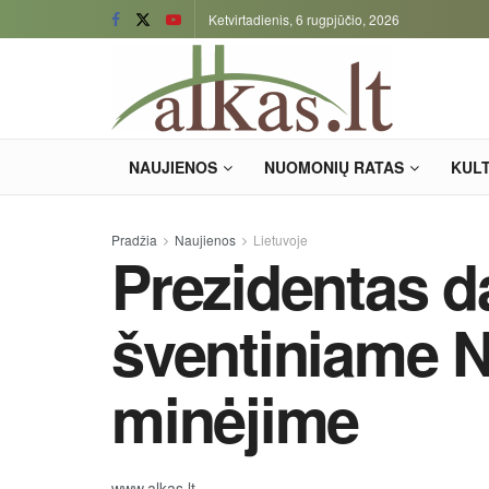
Ketvirtadienis, 6 rugpjūčio, 2026
NAUJIENOS
NUOMONIŲ RATAS
KUL
Pradžia
Naujienos
Lietuvoje
Prezidentas d
šventiniame 
minėjime
www.alkas.lt