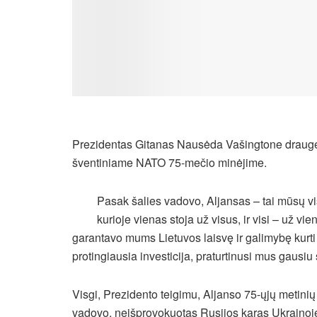
Prezidentas Gitanas Nausėda Vašingtone drauge
šventiniame NATO 75-mečio minėjime.
Pasak šalies vadovo, Aljansas – tai mūsų 
kurioje vienas stoja už visus, ir visi – už vi
garantavo mums Lietuvos laisvę ir galimybę kurti 
protingiausia investicija, praturtinusi mus gausiu
Visgi, Prezidento teigimu, Aljanso 75-ųjų metini
vadovo, neišprovokuotas Rusijos karas Ukrainoje