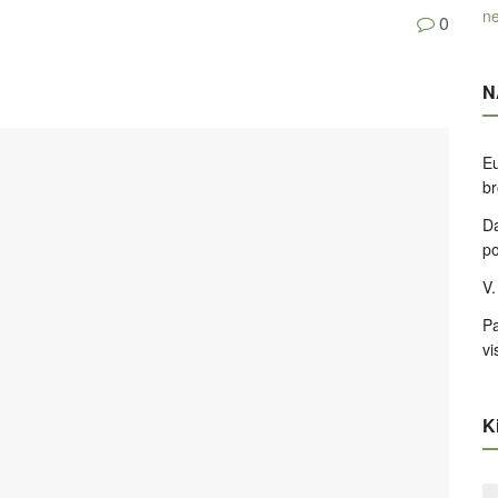
ne
0
N
Eu
br
Da
po
V.
Pa
vi
Ki