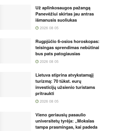
Už aplinkosaugos pažangą
Panevėžiui skirtas jau antras
išmanusis suoliukas
2026 08 05
Rugpjūčio 6-osios horoskopas:
teisingas sprendimas nebūtinai
bus pats patogiausias
2026 08 05
Lietuva stiprina atvykstamąjį
turizmą: 70 tūkst. eurų
investicijų užsienio turistams
pritraukti
2026 08 05
Vieno geriausių pasaulio
universitetų tyrėja: „Mokslas
tampa prasmingas, kai padeda