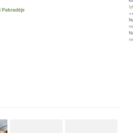
kl
tyl
i Pabradėje
+
Na
ne
Na
ne