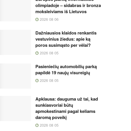
olimpiadoje – sidabras ir bronza
moksleiviams iš Lietuvos
2026 08 06
Dažniausios klaidos renkantis
vestuvinius žiedus: apie ką
poros susimąsto per vėlai?
2026 08 05
Pasieniečių automobilių parką
papildė 19 naujų visureigių
2026 08 05
Apklausa: dauguma už tai, kad
sunkiasvoriai būtų
apmokestinami pagal keliams
daromą poveikį
2026 08 05