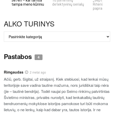
Se7en – kai tamsa
10 įsimintinų
„Septynių Ka
tampa meno kūriniu
detektyvinių serialų
Riteris" – kai
paprastumas
ALKO TURINYS
ALKO
TURINYS
Pastabos
4
Rimgaudas
2 metai ago
Ačiū, gerb. Sigitai, už straipsnį. Kiek stebiuosi, kad lenkai mūsų
teritorijoje save vadina tautine mažuma, nors juridiškai taip nėra
(jie – tautinė bendrija). Todėl naujai po Seimo rinkimų patvirtintas
Švietimo ministras, privalės nurodyti, kad lenkakalbių tautinių
bendruomenių mokyklose istorijos pamokose turi būti mokoma
lietuvių, o ne lenkų, kaip kad dabar yra, tautos istorija. Ir ne