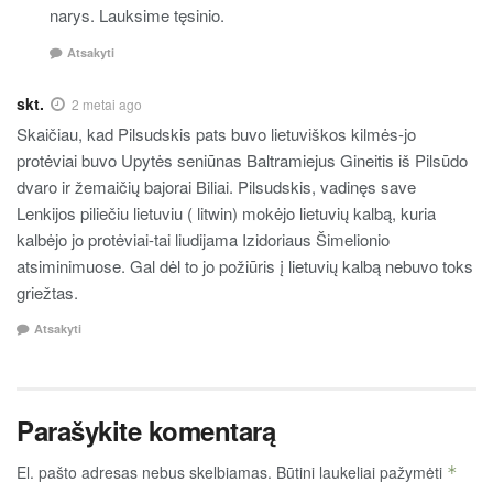
narys. Lauksime tęsinio.
Atsakyti
skt.
2 metai ago
Skaičiau, kad Pilsudskis pats buvo lietuviškos kilmės-jo
protėviai buvo Upytės seniūnas Baltramiejus Gineitis iš Pilsūdo
dvaro ir žemaičių bajorai Biliai. Pilsudskis, vadinęs save
Lenkijos piliečiu lietuviu ( litwin) mokėjo lietuvių kalbą, kuria
kalbėjo jo protėviai-tai liudijama Izidoriaus Šimelionio
atsiminimuose. Gal dėl to jo požiūris į lietuvių kalbą nebuvo toks
griežtas.
Atsakyti
Parašykite komentarą
El. pašto adresas nebus skelbiamas.
Būtini laukeliai pažymėti
*