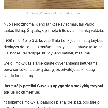
B. Šėmys „Vilniaus Golgota“ | pirkis.lt nuotr.
Nuo seno žinoma, kieno rankose švietimas, tas valdo
tautos likimą. Šią taisyklę žinojo ir lietuviai, ir lenkų valdžia.
1925 m. birželio 3 d. buvo priimta Lenkijos ministrų tarybos
direktyva dėl tautinių mažumų mokyklų. Ji nebuvo taikoma
Balstogės vaivadijoje, kur gyveno lietuvių mažuma.
Steigti mokyklas šiame krašte gyvenantiems lietuviams
buvo sunkoka. Lietuvių draugijos privalėjo atlikti daug
įvairių formalumų.
Jos turėjo pateikti Suvalkų apygardos mokyklų tarybai
tokius dokumentus:
1) tinkamos mokyklai patalpos planą (dėl patalpos turėjo