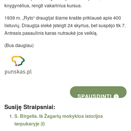
knygynėlius, rengti vakarinius kursus.
1939 m. „Ryto“ draugijai šiame krašte priklausė apie 400
lietuvių. Draugija siekė įsteigti 24 skyrius, bet suspėjo tik 7.
Antrasis pasaulinis karas nutraukė jos veiklą.
(Bus daugiau)
SPAUSDINTI 🖨
Susiję Straipsniai:
S. Birgelis. Iš Žagarių mokyklos istorijos
tarpukaryje (I)