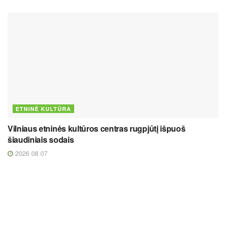
ETNINĖ KULTŪRA
Vilniaus etninės kultūros centras rugpjūtį išpuoš
šiaudiniais sodais
2026 08 07