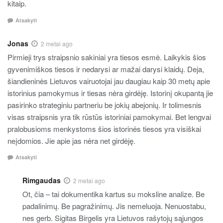
kitaip.
Atsakyti
Jonas
2 metai ago
Pirmieji trys straipsnio sakiniai yra tiesos esmė. Laikykis šios
gyvenimiškos tiesos ir nedarysi ar mažai darysi klaidų. Deja,
šiandieninės Lietuvos vairuotojai jau daugiau kaip 30 metų apie
istorinius pamokymus ir tiesas nėra girdėję. Istorinį okupantą jie
pasirinko strateginiu partneriu be jokių abejonių. Ir tolimesnis
visas straipsnis yra tik rūstūs istoriniai pamokymai. Bet lengvai
pralobusioms menkystoms šios istorinės tiesos yra visiškai
neįdomios. Jie apie jas nėra net girdėję.
Atsakyti
Rimgaudas
2 metai ago
Ot, čia – tai dokumentika kartus su moksline analize. Be
padalinimų. Be pagražinimų. Jis nemeluoja. Nenuostabu,
nes gerb. Sigitas Birgelis yra Lietuvos rašytojų sąjungos