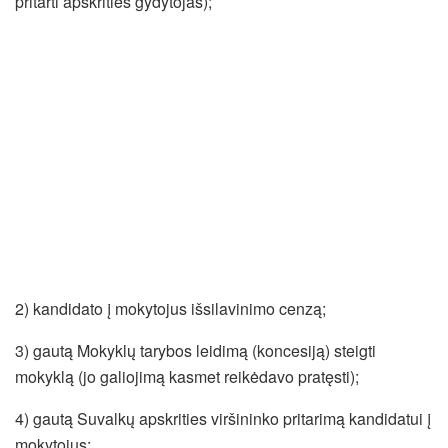
pritarti apskrities gydytojas);
2) kandidato į mokytojus išsilavinimo cenzą;
3) gautą Mokyklų tarybos leidimą (koncesiją) steigti
mokyklą (jo galiojimą kasmet reikėdavo pratęsti);
4) gautą Suvalkų apskrities viršininko pritarimą kandidatui į
mokytojus;