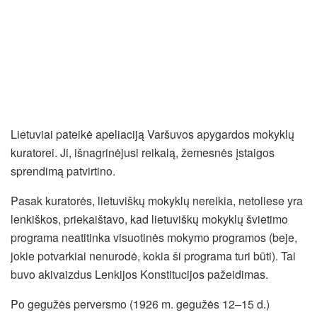
Lietuviai pateikė apeliaciją Varšuvos apygardos mokyklų
kuratorei. Ji, išnagrinėjusi reikalą, žemesnės įstaigos
sprendimą patvirtino.
Pasak kuratorės, lietuviškų mokyklų nereikia, netoliese yra
lenkiškos, priekaištavo, kad lietuviškų mokyklų švietimo
programa neatitinka visuotinės mokymo programos (beje,
jokie potvarkiai nenurodė, kokia ši programa turi būti). Tai
buvo akivaizdus Lenkijos Konstitucijos pažeidimas.
Po gegužės perversmo (1926 m. gegužės 12–15 d.)