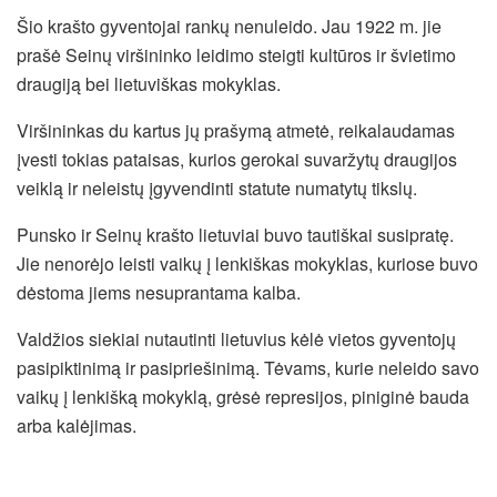
Šio krašto gyventojai rankų nenuleido. Jau 1922 m. jie
prašė Seinų viršininko leidimo steigti kultūros ir švietimo
draugiją bei lietuviškas mokyklas.
Viršininkas du kartus jų prašymą atmetė, reikalaudamas
įvesti tokias pataisas, kurios gerokai suvaržytų draugijos
veiklą ir neleistų įgyvendinti statute numatytų tikslų.
Punsko ir Seinų krašto lietuviai buvo tautiškai susipratę.
Jie nenorėjo leisti vaikų į lenkiškas mokyklas, kuriose buvo
dėstoma jiems nesuprantama kalba.
Valdžios siekiai nutautinti lietuvius kėlė vietos gyventojų
pasipiktinimą ir pasipriešinimą. Tėvams, kurie neleido savo
vaikų į lenkišką mokyklą, grėsė represijos, piniginė bauda
arba kalėjimas.