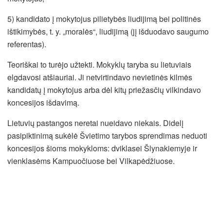
5) kandidato į mokytojus pilietybės liudijimą bei politinės
ištikimybės, t. y. „moralės“, liudijimą (jį išduodavo saugumo
referentas).
Teoriškai to turėjo užtekti. Mokyklų taryba su lietuviais
elgdavosi atšiauriai. Ji netvirtindavo nevietinės kilmės
kandidatų į mokytojus arba dėl kitų priežasčių vilkindavo
koncesijos išdavimą.
Lietuvių pastangos neretai nueidavo niekais. Didelį
pasipiktinimą sukėlė Švietimo tarybos sprendimas neduoti
koncesijos šioms mokykloms: dviklasei Šlynakiemyje ir
vienklasėms Kampuočiuose bei Vilkapėdžiuose.