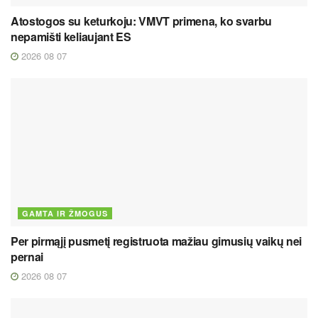
Atostogos su keturkoju: VMVT primena, ko svarbu
nepamišti keliaujant ES
2026 08 07
GAMTA IR ŽMOGUS
Per pirmąjį pusmetį registruota mažiau gimusių vaikų nei
pernai
2026 08 07