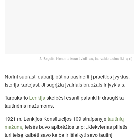
S. Birgelis. Kieno rankose švietimas, tas valdo tautos likimą (I) |
Norint suprasti dabartį, būtina pasinerti į praeities įvykius.
Istorija kartojasi. Ji sugrįžta įvairiais bruožais ir įvykiais.
Tarpukario
Lenkija
skelbėsi esanti palanki ir draugiška
tautinėms mažumoms.
1921 m. Lenkijos Konstitucijos 109 straipsnyje
tautinių
mažumų
teisės buvo apibrėžtos taip: „Kiekvienas pilietis
turi teisę kalbėti savo kalba ir išlaikyti savo tautinį