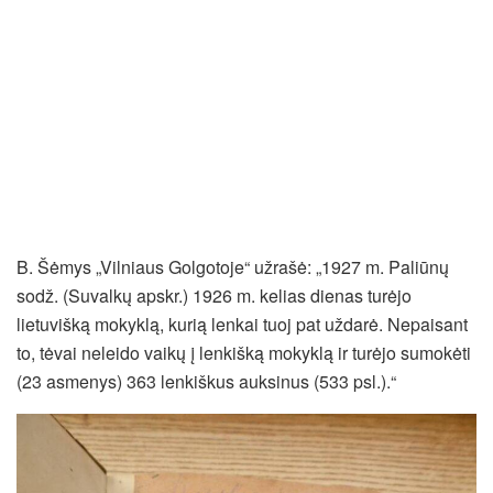
B. Šėmys „Vilniaus Golgotoje“ užrašė: „1927 m. Paliūnų
sodž. (Suvalkų apskr.) 1926 m. kelias dienas turėjo
lietuvišką mokyklą, kurią lenkai tuoj pat uždarė. Nepaisant
to, tėvai neleido vaikų į lenkišką mokyklą ir turėjo sumokėti
(23 asmenys) 363 lenkiškus auksinus (533 psl.).“