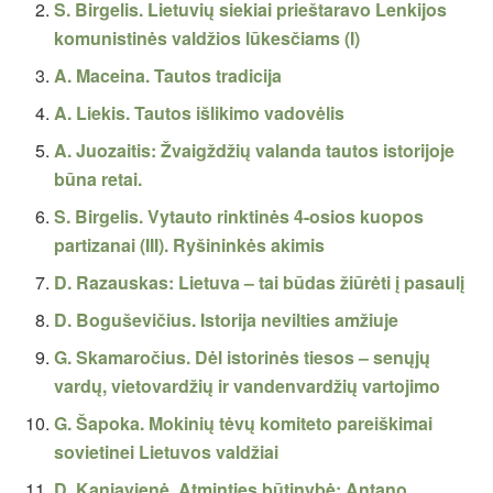
S. Birgelis. Lietuvių siekiai prieštaravo Lenkijos
komunistinės valdžios lūkesčiams (I)
A. Maceina. Tautos tradicija
A. Liekis. Tautos išlikimo vadovėlis
A. Juozaitis: Žvaigždžių valanda tautos istorijoje
būna retai.
S. Birgelis. Vytauto rinktinės 4-osios kuopos
partizanai (III). Ryšininkės akimis
D. Razauskas: Lietuva – tai būdas žiūrėti į pasaulį
D. Boguševičius. Istorija nevilties amžiuje
G. Skamaročius. Dėl istorinės tiesos – senųjų
vardų, vietovardžių ir vandenvardžių vartojimo
G. Šapoka. Mokinių tėvų komiteto pareiškimai
sovietinei Lietuvos valdžiai
D. Kaniavienė. Atminties būtinybė: Antano