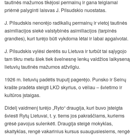
tautinės mažumos tikėjosi permainų ir gana teigiamai
priėmė palyginti laisvas J. Pilsudskio nuostatas.
J. Pilsudskis nenorėjo radikalių permainų ir vietoj tautinės
asimiliacijos siekė valstybinės asimiliacijos (tarpinės
grandies), kuri turėjo būti vykdoma lėtai ir labai apgalvotai.
J. Pilsudskis vylėsi derėtis su Lietuva ir turbūt tai sąlygojo
tam tikru metu šiek tiek švelnesnę lenkų valdžios laikyseną
lietuvių tautinės mažumos atžvilgiu.
1926 m. lietuvių padėtis truputį pagerėjo. Punsko ir Seinų
krašte pradėta steigti LKD skyrius, o vėliau – švietimo ir
kultūros įstaigas.
Didelį vaidmenį turėjo „Ryto“ draugija, kuri buvo įsteigta
šviesti Rytų Lietuvai, t. y. tiems jos pakraščiams, kuriems
grėsė pavojus sulenkėti. Draugija steigė mokyklas,
skaityklas, rengė vakarinius kursus suaugusiesiems, rengė