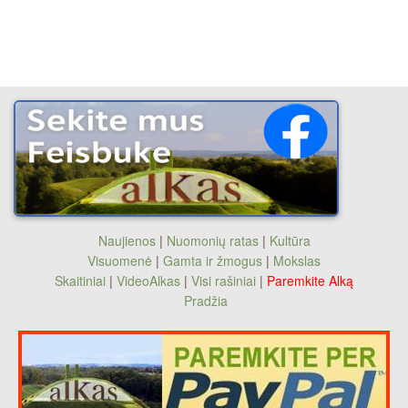
Naujienos
|
Nuomonių ratas
|
Kultūra
Visuomenė
|
Gamta ir žmogus
|
Mokslas
Skaitiniai
|
VideoAlkas
|
Visi rašiniai
|
Paremkite Alką
Pradžia