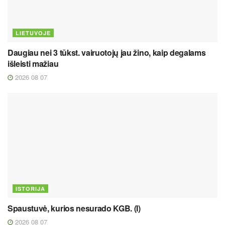
LIETUVOJE
Daugiau nei 3 tūkst. vairuotojų jau žino, kaip degalams
išleisti mažiau
2026 08 07
ISTORIJA
Spaustuvė, kurios nesurado KGB. (I)
2026 08 07