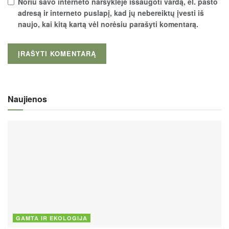
Noriu savo interneto naršyklėje išsaugoti vardą, el. pašto
adresą ir interneto puslapį, kad jų nebereiktų įvesti iš
naujo, kai kitą kartą vėl norėsiu parašyti komentarą.
Naujienos
GAMTA IR EKOLOGIJA