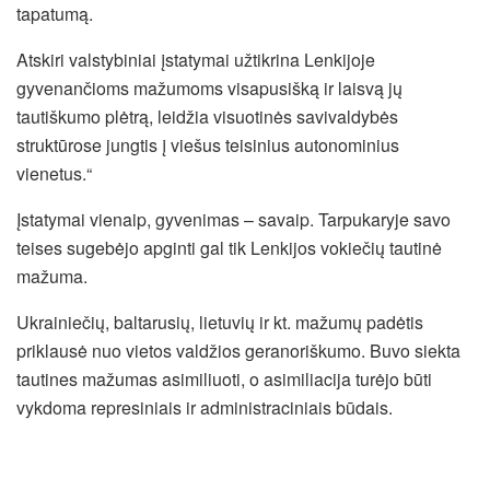
tapatumą.
Atskiri valstybiniai įstatymai užtikrina Lenkijoje
gyvenančioms mažumoms visapusišką ir laisvą jų
tautiškumo plėtrą, leidžia visuotinės savivaldybės
struktūrose jungtis į viešus teisinius autonominius
vienetus.“
Įstatymai vienaip, gyvenimas – savaip. Tarpukaryje savo
teises sugebėjo apginti gal tik Lenkijos vokiečių tautinė
mažuma.
Ukrainiečių, baltarusių, lietuvių ir kt. mažumų padėtis
priklausė nuo vietos valdžios geranoriškumo. Buvo siekta
tautines mažumas asimiliuoti, o asimiliacija turėjo būti
vykdoma represiniais ir administraciniais būdais.