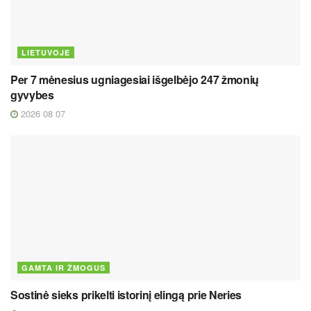
LIETUVOJE
Per 7 mėnesius ugniagesiai išgelbėjo 247 žmonių
gyvybes
2026 08 07
GAMTA IR ŽMOGUS
Sostinė sieks prikelti istorinį elingą prie Neries