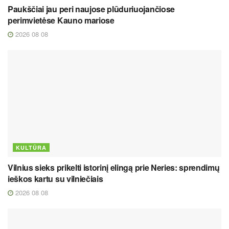
Paukščiai jau peri naujose plūduriuojančiose
perimvietėse Kauno mariose
2026 08 08
KULTŪRA
Vilnius sieks prikelti istorinį elingą prie Neries: sprendimų
ieškos kartu su vilniečiais
2026 08 08