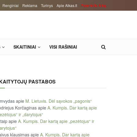
Renginiai
Reklama
Turinys
Apie Alkas.lt
Paremkite Alką
S
SKAITINIAI
VISI RAŠINIAI
KAITYTOJŲ PASTABOS
imvydas
apie
M. Lietuvis. Dėl sąvokos „pagonis“
driejus Korčaginas
apie
A. Kumpis. Dar kartą apie
ezėtojus“ ir „darytojus“
taip
apie
A. Kumpis. Dar kartą apie „pezėtojus“ ir
arytojus“
ivus klausimas
apie
A. Kumpis. Dar kartą apie