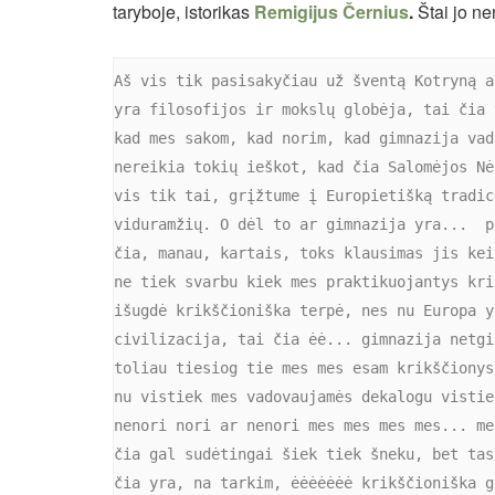
taryboje, istorikas
Remigijus Černius
.
Štai jo ne
Aš vis tik pasisakyčiau už šventą Kotryną a
yra filosofijos ir mokslų globėja, tai čia 
kad mes sakom, kad norim, kad gimnazija vad
nereikia tokių ieškot, kad čia Salomėjos Nė
vis tik tai, grįžtume į Europietišką tradic
viduramžių. O dėl to ar gimnazija yra...  p
čia, manau, kartais, toks klausimas jis kei
ne tiek svarbu kiek mes praktikuojantys kri
išugdė krikščioniška terpė, nes nu Europa y
civilizacija, tai čia ėė... gimnazija netgi
toliau tiesiog tie mes mes esam krikščionys
nu vistiek mes vadovaujamės dekalogu vistie
nenori nori ar nenori mes mes mes mes... me
čia gal sudėtingai šiek tiek šneku, bet tas
čia yra, na tarkim, ėėėėėėė krikščioniška g