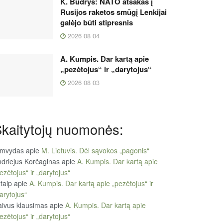
K. Budrys: NATO atsakas į
Rusijos raketos smūgį Lenkijai
galėjo būti stipresnis
2026 08 04
A. Kumpis. Dar kartą apie
„pezėtojus“ ir „darytojus“
2026 08 03
kaitytojų nuomonės:
imvydas
apie
M. Lietuvis. Dėl sąvokos „pagonis“
driejus Korčaginas
apie
A. Kumpis. Dar kartą apie
ezėtojus“ ir „darytojus“
taip
apie
A. Kumpis. Dar kartą apie „pezėtojus“ ir
arytojus“
ivus klausimas
apie
A. Kumpis. Dar kartą apie
ezėtojus“ ir „darytojus“