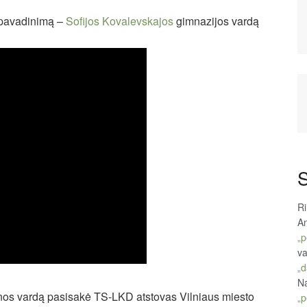
s pavadinimą –
Sofijos Kovalevskajos
gimnazijos vardą
S
R
An
„p
va
„d
Na
rynos vardą pasisakė TS-LKD atstovas Vilniaus miesto
„p