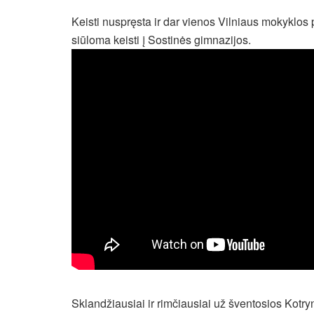
Keisti nuspręsta ir dar vienos Vilniaus mokyklo
siūloma keisti į Sostinės gimnazijos.
Sklandžiausiai ir rimčiausiai už šventosios Kot