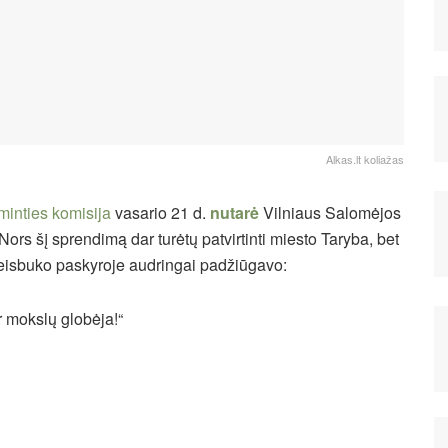
Alkas.lt koliažas
tminties komisija
vasario 21 d.
nutarė
Vilniaus Salomėjos
 Nors šį sprendimą dar turėtų patvirtinti miesto Taryba, bet
eisbuko paskyroje audringai padžiūgavo:
r mokslų globėja!“