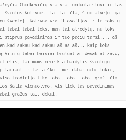
ažnyčia Chodkevičių yra yra funduota stovi ir tas 
i šventos Kotrynos, tai tai čia, šiuo atveju, gal 
nu šventoji Kotryna yra filosofijos ir ir mokslų 
ai labai labai toks, man tai atrodytų, nu toks 
i stiprus pavadinimas ir tuo pačiu tarsi..., aš 
en,kad sakau kad sakau aš aš aš... kaip koks 
ą Vilnių labai baisiai brutualiai desakralizavo, 
etmetis, tai mums nereikia baidytis šventųjų 
p tariant ir tas aišku – mes dabar nebe tokie, 
visa tradicija liko labai labai labai graži čia 
ios šalia vienuolyno, vis tiek tas pavadinimas 
abai gražus tai, dėkui.