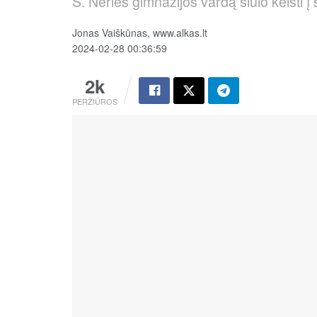
S. Nėries gimnazijos vardą siūlo keisti į
Jonas Vaiškūnas, www.alkas.lt
2024-02-28 00:36:59
2k
PERŽIŪROS