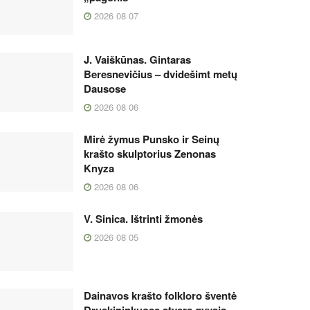
2026 08 07
J. Vaiškūnas. Gintaras
Beresnevičius – dvidešimt metų
Dausose
2026 08 06
Mirė žymus Punsko ir Seinų
krašto skulptorius Zenonas
Knyza
2026 08 06
V. Sinica. Ištrinti žmonės
2026 08 05
Dainavos krašto folkloro šventė
Druskininkuose atvers gyvąją