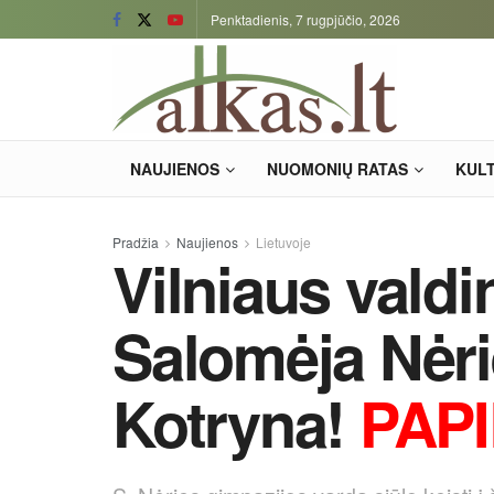
Penktadienis, 7 rugpjūčio, 2026
NAUJIENOS
NUOMONIŲ RATAS
KUL
Pradžia
Naujienos
Lietuvoje
Vilniaus valdi
Salomėja Nėri
Kotryna!
PAP