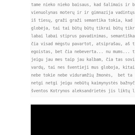
tame nieko nieko baisaus, kad šalimais ir b
vienuolynas moterų ir ir gimnazija vadintųs
iš tiesų, graži graži semantika tokia, kad 
globėja, tai tai būtų būtų tikrai būtų tikr
labai labai stiprus pavadinimas, semantiška
čia visad mėgstu pavartot, atsiprašau, aš t
egoistas, bet čia nebeverta... nu mums... t
jeigu jau mes taip jau kalbam, čia tas sovi
vardų, tai nes šventieji mus globoja, kitai
nebe tokie nebe viduramžių žmonės,  bet ta 
netgi netgi jeigu nebūtų kaimynystės bažnyč
šventos Kotrynos aleksandrietės jis liktų l