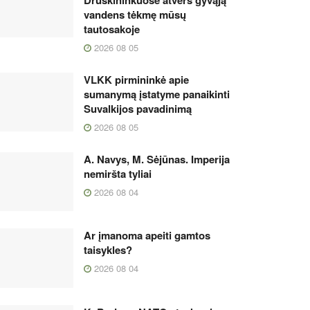
vandens tėkmę mūsų
tautosakoje
2026 08 05
VLKK pirmininkė apie
sumanymą įstatyme panaikinti
Suvalkijos pavadinimą
2026 08 05
A. Navys, M. Sėjūnas. Imperija
nemiršta tyliai
2026 08 04
Ar įmanoma apeiti gamtos
taisykles?
2026 08 04