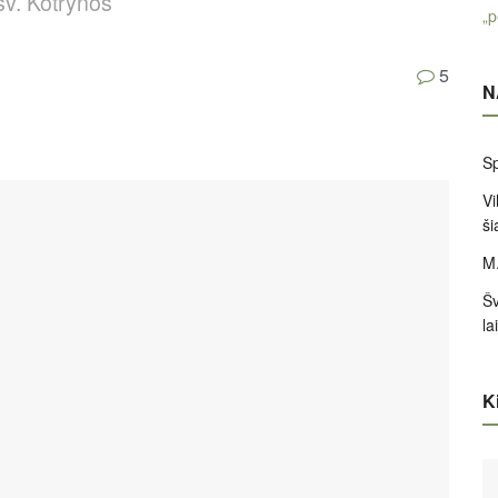
 šv. Kotrynos
„p
5
N
Sp
Vi
ši
M.
Šv
la
Ki