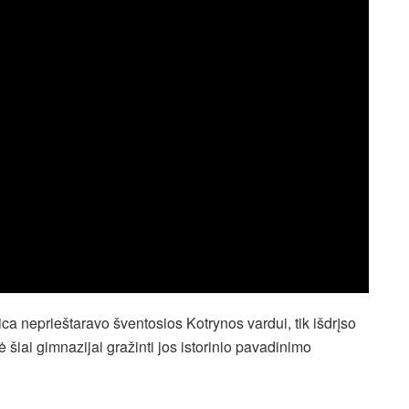
ca neprieštaravo šventosios Kotrynos vardui, tik išdrįso
 šiai gimnazijai gražinti jos istorinio pavadinimo