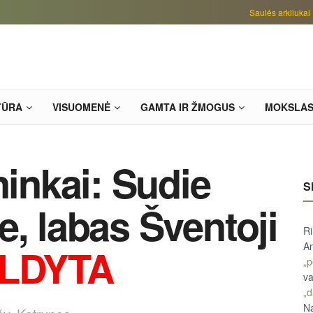
Saulės arkliukai
TŪRA
VISUOMENĖ
GAMTA IR ŽMOGUS
MOKSLA
ninkai: Sudie
S
e, labas Šventoji
R
An
ILDYTA
„p
va
„d
Na