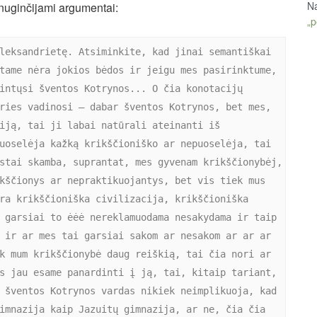
Na
nuginčijami argumentai:
„p
leksandrietę. Atsiminkite, kad jinai semantiškai 
tame nėra jokios bėdos ir jeigu mes pasirinktume, 
intųsi šventos Kotrynos... O čia konotacijų 
ries vadinosi – dabar šventos Kotrynos, bet mes, 
iją, tai ji labai natūrali ateinanti iš 
uoselėja kažką krikščioniško ar nepuoselėja, tai 
stai skamba, suprantat, mes gyvenam krikščionybėj, 
kščionys ar nepraktikuojantys, bet vis tiek mus 
ra krikščioniška civilizacija, krikščioniška 
 garsiai to ėėė nereklamuodama nesakydama ir taip 
 ir ar mes tai garsiai sakom ar nesakom ar ar ar 
k mum krikščionybė daug reiškią, tai čia nori ar 
s jau esame panardinti į ją, tai, kitaip tariant, 
 šventos Kotrynos vardas nikiek neimplikuoja, kad 
imnazija kaip Jazuitų gimnazija, ar ne, čia čia 