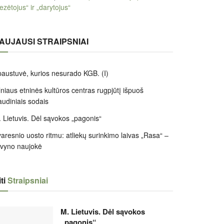
ezėtojus“ ir „darytojus“
AUJAUSI STRAIPSNIAI
austuvė, kurios nesurado KGB. (I)
lniaus etninės kultūros centras rugpjūtį išpuoš
audiniais sodais
 Lietuvis. Dėl sąvokos „pagonis“
aresnio uosto ritmu: atliekų surinkimo laivas „Rasa“ –
ivyno naujokė
ti
Straipsniai
M. Lietuvis. Dėl sąvokos
„pagonis“