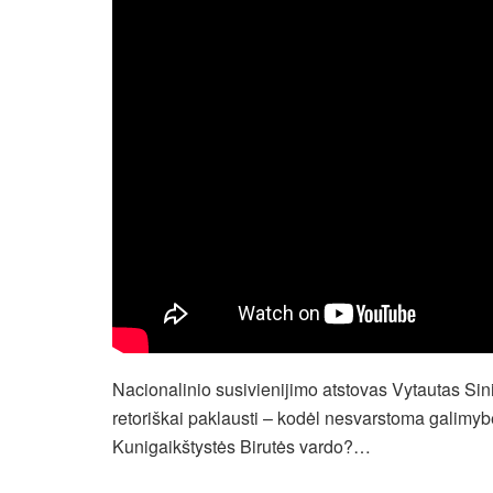
Nacionalinio susivienijimo atstovas Vytautas Sini
retoriškai paklausti – kodėl nesvarstoma galimybė
Kunigaikštystės Birutės vardo?…