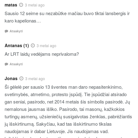
matas
3 metai ago
Sausio 12 seime su nezabūtke mačiau buvo tiktai lansbergis ir
karo kapelionas…
Atsakyti
Antanas (1)
3 metai ago
Ar LRT laidų vedėjams neprivaloma?
Atsakyti
Jonas
3 metai ago
Ši gėlelė per sausio 13 šventes man daro nepasitenkinimo,
svetimybės, atmetimo, protesto įspūdį. Tie įspūdžiai atsirado
gan seniai, pasirodo, net 2014 metais šis simbolis pasirodė. Jų
nemalonus jausmas išliko. Pasirodo, tai masonų, kažkokios
turtingų asmenų, užsieniečių susigalvotas ženklas, pabrėžiantis
jų išskirtinumą. Sakyčiau, kad tas išskirtinumo tikslas
naudojamas ir dabar Lietuvoje. Jis naudojamas vad.