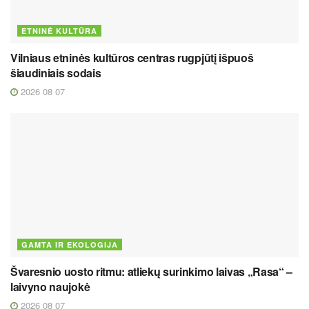
ETNINĖ KULTŪRA
Vilniaus etninės kultūros centras rugpjūtį išpuoš
šiaudiniais sodais
2026 08 07
GAMTA IR EKOLOGIJA
Švaresnio uosto ritmu: atliekų surinkimo laivas „Rasa“ –
laivyno naujokė
2026 08 07