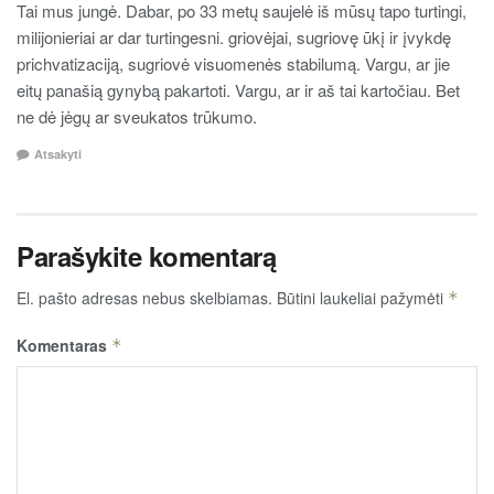
Tai mus jungė. Dabar, po 33 metų saujelė iš mūsų tapo turtingi,
milijonieriai ar dar turtingesni. griovėjai, sugriovę ūkį ir įvykdę
prichvatizaciją, sugriovė visuomenės stabilumą. Vargu, ar jie
eitų panašią gynybą pakartoti. Vargu, ar ir aš tai kartočiau. Bet
ne dė jėgų ar sveukatos trūkumo.
Atsakyti
Parašykite komentarą
El. pašto adresas nebus skelbiamas.
Būtini laukeliai pažymėti
*
Komentaras
*