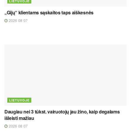
LIETUVOJE
„Gijų“ klientams sąskaitos taps aiškesnės
2026 08 07
LIETUVOJE
Daugiau nei 3 tūkst. vairuotojų jau žino, kaip degalams
išleisti mažiau
2026 08 07