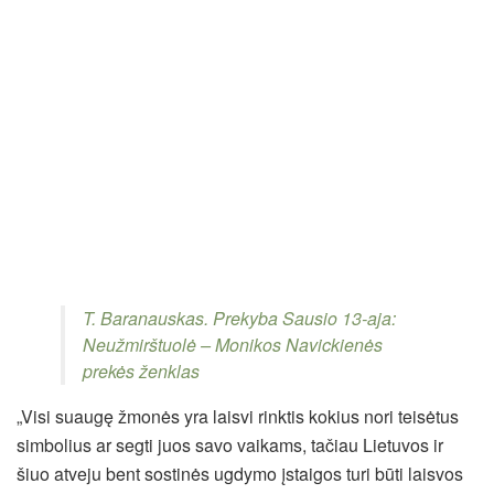
T. Baranauskas. Prekyba Sausio 13-aja:
Neužmirštuolė – Monikos Navickienės
prekės ženklas
„Visi suaugę žmonės yra laisvi rinktis kokius nori teisėtus
simbolius ar segti juos savo vaikams, tačiau Lietuvos ir
šiuo atveju bent sostinės ugdymo įstaigos turi būti laisvos