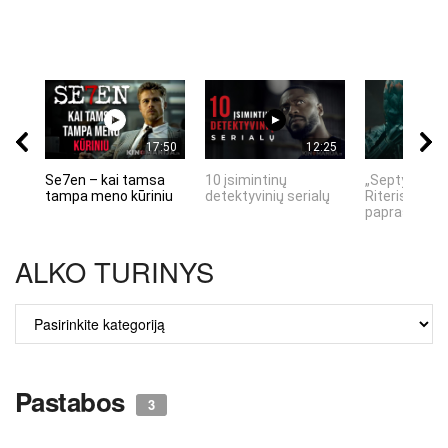
17:50
12:25
Se7en – kai tamsa
10 įsimintinų
„Septynių Ka
tampa meno kūriniu
detektyvinių serialų
Riteris" – kai
paprastumas
ALKO TURINYS
ALKO
TURINYS
Pastabos
3