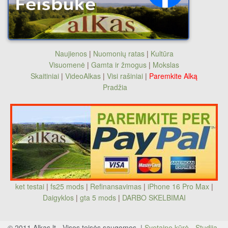
Naujienos
|
Nuomonių ratas
|
Kultūra
Visuomenė
|
Gamta ir žmogus
|
Mokslas
Skaitiniai
|
VideoAlkas
|
Visi rašiniai
|
Paremkite Alką
Pradžia
ket testai
|
fs25 mods
|
Refinansavimas
|
iPhone 16 Pro Max
|
Daigyklos
|
gta 5 mods
|
DARBO SKELBIMAI
© 2011 Alkas.lt - Visos teisės saugomos. |
Svetainę kūrė - Studija