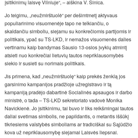
įsitikinimų laisvę Vilniuje“, – aiškina V. Sinica.
Jo teigimu, „neužmirštuolė“ per dešimtmetį aktyvaus
populiarinimo visuomenėje tapo ne telkiančiu, o
skaldančiu simboliu, siejamu su konkrečiomis partijomis ir
politikais, ypač su TS-LKD, ir nemažos visuomenės dalies
vertinamu kaip bandymas Sausio 13-osios įvykių atmintį
atsieti nuo konkrečiai lietuvių tautos nepriklausomybės
siekio ir susieti su norimais politikais.
Jis primena, kad „neužmirštuolę“ kaip prekės ženklą jos
garsinimo kampanijos pradžioje užregistravo ir tą
kampaniją pradėjo dabartinė Socialinės apsaugos ir darbo
ministrė, o tada – TS-LKD sekretoriato vadovė Monika
Navickienė. Jo įsitikinimu, tai buvo ir liks reikšmingai tautos
daliai svetimas simbolis, ne papildantis, o metantis iššūkį
tikriesiems valstybės simboliams ar tradiciškai su Sąjūdžio
kova už nepriklausomybę siejamai Laisvės liepsnai.