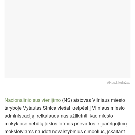
Alkas.lt koliažas
Nacionalinio susivienijimo
(NS) atstovas Vilniaus miesto
taryboje Vytautas Sinica viešai kreipėsi į Vilniaus miesto
administraciją, reikalaudamas užtikrinti, kad miesto
mokyklose nebūtų jokios formos prievartos ir įpareigojimų
moksleiviams naudoti nevalstybinius simbolius, įskaitant