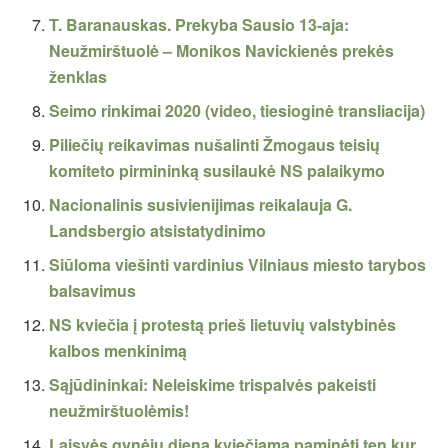
T. Baranauskas. Prekyba Sausio 13-aja:
Neužmirštuolė – Monikos Navickienės prekės
ženklas
Seimo rinkimai 2020 (video, tiesioginė transliacija)
Piliečių reikavimas nušalinti Žmogaus teisių
komiteto pirmininką susilaukė NS palaikymo
Nacionalinis susivienijimas reikalauja G.
Landsbergio atsistatydinimo
Siūloma viešinti vardinius Vilniaus miesto tarybos
balsavimus
NS kviečia į protestą prieš lietuvių valstybinės
kalbos menkinimą
Sąjūdininkai: Neleiskime trispalvės pakeisti
neužmirštuolėmis!
Laisvės gynėjų dieną kviečiama paminėti ten kur