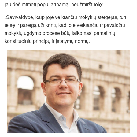
jau dešimtmetį populiarinamą „neužmirštuolę“.
„Savivaldybė, kaip joje veikiančių mokyklų steigėjas, turi
teisę ir pareigą užtikrinti, kad joje veikiančių ir pavaldžių
mokyklų ugdymo procese būtų laikomasi pamatinių
konstitucinių principų ir įstatymų normų.