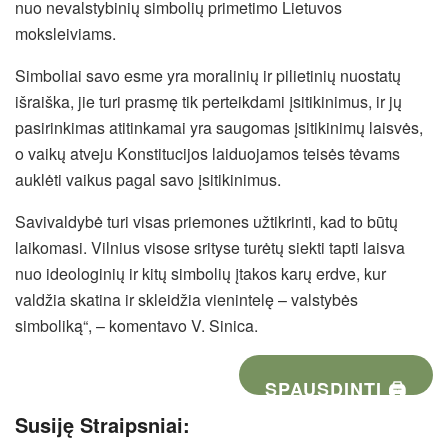
nuo nevalstybinių simbolių primetimo Lietuvos
moksleiviams.
Simboliai savo esme yra moralinių ir pilietinių nuostatų
išraiška, jie turi prasmę tik perteikdami įsitikinimus, ir jų
pasirinkimas atitinkamai yra saugomas įsitikinimų laisvės,
o vaikų atveju Konstitucijos laiduojamos teisės tėvams
auklėti vaikus pagal savo įsitikinimus.
Savivaldybė turi visas priemones užtikrinti, kad to būtų
laikomasi. Vilnius visose srityse turėtų siekti tapti laisva
nuo ideologinių ir kitų simbolių įtakos karų erdve, kur
valdžia skatina ir skleidžia vienintelę – valstybės
simboliką“, – komentavo V. Sinica.
SPAUSDINTI 🖨
Susiję Straipsniai: