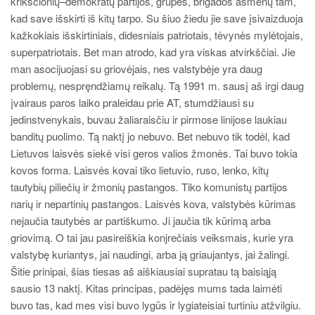
krikščionių–demokratų partijos, grupės, brigados asmenų tam,
kad save išskirti iš kitų tarpo. Su šiuo žiedu jie save įsivaizduoja
kažkokiais išskirtiniais, didesniais patriotais, tėvynės mylėtojais,
superpatriotais. Bet man atrodo, kad yra viskas atvirkščiai. Jie
man asocijuojasi su griovėjais, nes valstybėje yra daug
problemų, nespręndžiamų reikalų. Tą 1991 m. sausį aš irgi daug
įvairaus paros laiko praleidau prie AT, stumdžiausi su
jedinstvenykais, buvau žaliaraisčiu ir pirmose linijose laukiau
banditų puolimo. Tą naktį jo nebuvo. Bet nebuvo tik todėl, kad
Lietuvos laisvės siekė visi geros valios žmonės. Tai buvo tokia
kovos forma. Laisvės kovai tiko lietuvio, ruso, lenko, kitų
tautybių piliečių ir žmonių pastangos. Tiko komunistų partijos
narių ir nepartinių pastangos. Laisvės kova, valstybės kūrimas
nejaučia tautybės ar partiškumo. Ji jaučia tik kūrimą arba
griovimą. O tai jau pasireiškia konjrečiais veiksmais, kurie yra
valstybę kuriantys, jai naudingi, arba ją griaujantys, jai žalingi.
Šitie prinipai, šias tiesas aš aiškiausiai supratau tą baisiąją
sausio 13 naktį. Kitas principas, padėjęs mums tada laimėti
buvo tas, kad mes visi buvo lygūs ir lygiateisiai turtiniu atžvilgiu.