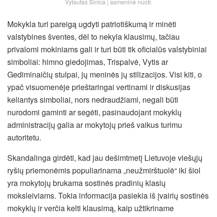
Vytautas Sinica | asmeninė nuotr.
Mokykla turi pareigą ugdyti patriotiškumą ir minėti
valstybines šventes, dėl to nekyla klausimų, tačiau
privalomi mokiniams gali ir turi būti tik oficialūs valstybiniai
simboliai: himno giedojimas, Trispalvė, Vytis ar
Gediminaičių stulpai, jų meninės jų stilizacijos. Visi kiti, o
ypač visuomenėje prieštaringai vertinami ir diskusijas
keliantys simboliai, nors nedraudžiami, negali būti
nurodomi gaminti ar segėti, pasinaudojant mokyklų
administracijų galia ar mokytojų prieš vaikus turimu
autoritetu.
Skandalinga girdėti, kad jau dešimtmetį Lietuvoje viešųjų
ryšių priemonėmis populiarinama „neužmirštuolė“ iki šiol
yra mokytojų brukama sostinės pradinių klasių
moksleiviams. Tokia informacija pasiekia iš įvairių sostinės
mokyklų ir verčia kelti klausimą, kaip užtikriname