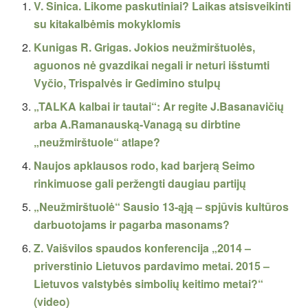
V. Sinica. Likome paskutiniai? Laikas atsisveikinti
su kitakalbėmis mokyklomis
Kunigas R. Grigas. Jokios neužmirštuolės,
aguonos nė gvazdikai negali ir neturi išstumti
Vyčio, Trispalvės ir Gedimino stulpų
„TALKA kalbai ir tautai“: Ar regite J.Basanavičių
arba A.Ramanauską-Vanagą su dirbtine
„neužmirštuole“ atlape?
Naujos apklausos rodo, kad barjerą Seimo
rinkimuose gali peržengti daugiau partijų
„Neužmirštuolė“ Sausio 13-ąją – spjūvis kultūros
darbuotojams ir pagarba masonams?
Z. Vaišvilos spaudos konferencija „2014 –
priverstinio Lietuvos pardavimo metai. 2015 –
Lietuvos valstybės simbolių keitimo metai?“
(video)