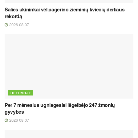
Šalies ūkininkai vėl pagerino žieminių kviečių derliaus
rekordą
2026 08 07
LIETUVOJE
Per 7 mėnesius ugniagesiai išgelbėjo 247 žmonių
gyvybes
2026 08 07