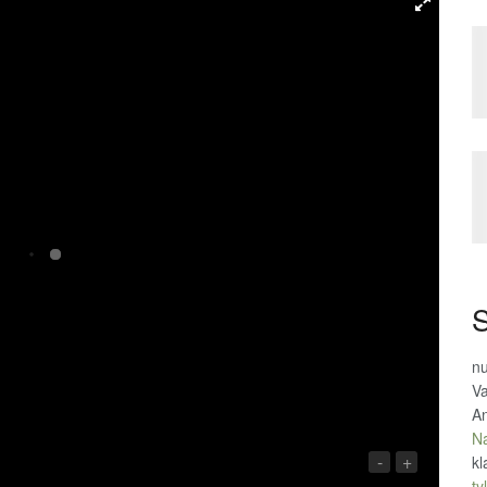
S
n
Va
An
Na
-
+
kl
tyl