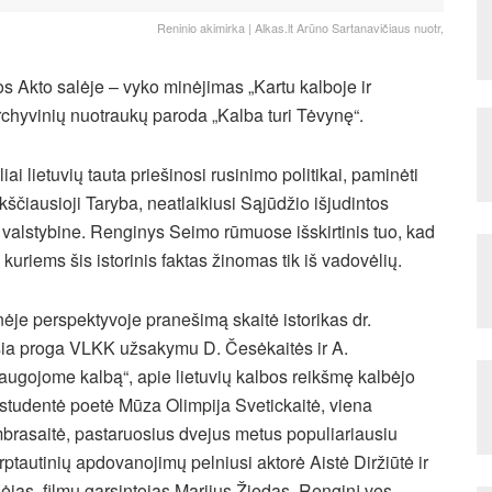
Reninio akimirka | Alkas.lt Arūno Sartanavičiaus nuotr,
s Akto salėje – vyko minėjimas „Kartu kalboje ir
rchyvinių nuotraukų paroda „Kalba turi Tėvynę“.
iai lietuvių tauta priešinosi rusinimo politikai, paminėti
kščiausioji Taryba, neatlaikiusi Sąjūdžio išjudintos
 valstybine. Renginys Seimo rūmuose išskirtinis tuo, kad
uriems šis istorinis faktas žinomas tik iš vadovėlių.
rinėje perspektyvoje pranešimą skaitė istorikas dr.
 šia proga VLKK užsakymu D. Česėkaitės ir A.
augojome kalbą“, apie lietuvių kalbos reikšmę kalbėjo
studentė poetė Mūza Olimpija Svetickaitė, viena
mbrasaitė, pastaruosius dvejus metus populiariausiu
arptautinių apdovanojimų pelniusi aktorė Aistė Diržiūtė ir
as, filmų garsintojas Marijus Žiedas. Renginį ves