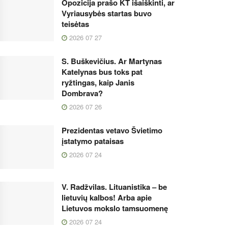
Opozicija prašo KT išaiškinti, ar
Vyriausybės startas buvo
teisėtas
2026 07 27
S. Buškevičius. Ar Martynas
Katelynas bus toks pat
ryžtingas, kaip Janis
Dombrava?
2026 07 26
Prezidentas vetavo Švietimo
įstatymo pataisas
2026 07 24
V. Radžvilas. Lituanistika – be
lietuvių kalbos! Arba apie
Lietuvos mokslo tamsuomenę
2026 07 24