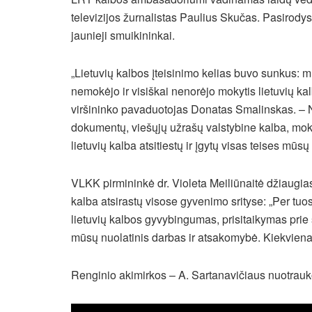
televizijos žurnalistas Paulius Skučas. Pasirod
jaunieji smuikininkai.
„Lietuvių kalbos įteisinimo kelias buvo sunkus: 
nemokėjo ir visiškai nenorėjo mokytis lietuvių ka
viršininko pavaduotojas Donatas Smalinskas. – No
dokumentų, viešųjų užrašų valstybine kalba, moky
lietuvių kalba atsitiestų ir įgytų visas teises mūsų
VLKK pirmininkė dr. Violeta Meiliūnaitė džiaugias
kalba atsirastų visose gyvenimo srityse: „Per tu
lietuvių kalbos gyvybingumas, prisitaikymas prie 
mūsų nuolatinis darbas ir atsakomybė. Kiekvienas 
Renginio akimirkos – A. Sartanavičiaus nuotrauk