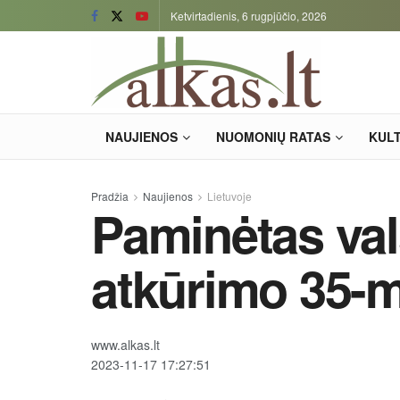
Ketvirtadienis, 6 rugpjūčio, 2026
NAUJIENOS
NUOMONIŲ RATAS
KUL
Pradžia
Naujienos
Lietuvoje
Paminėtas val
atkūrimo 35-m
www.alkas.lt
2023-11-17 17:27:51