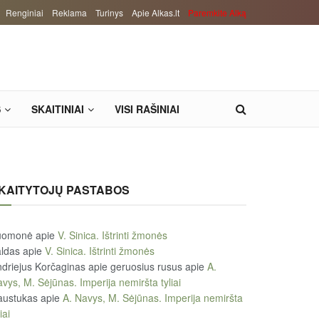
Renginiai
Reklama
Turinys
Apie Alkas.lt
Paremkite Alką
S
SKAITINIAI
VISI RAŠINIAI
KAITYTOJŲ PASTABOS
uomonė
apie
V. Sinica. Ištrinti žmonės
ldas
apie
V. Sinica. Ištrinti žmonės
driejus Korčaginas apie geruosius rusus
apie
A.
vys, M. Sėjūnas. Imperija nemiršta tyliai
austukas
apie
A. Navys, M. Sėjūnas. Imperija nemiršta
iai