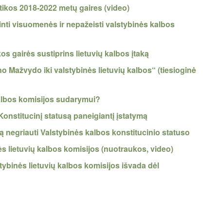
itikos 2018-2022 metų gaires (video)
nti visuomenės ir nepažeisti valstybinės kalbos
s gairės sustiprins lietuvių kalbos įtaką
o Mažvydo iki valstybinės lietuvių kalbos“ (tiesioginė
kalbos komisijos sudarymui?
onstitucinį statusą paneigiantį įstatymą
 negriauti Valstybinės kalbos konstitucinio statuso
ės lietuvių kalbos komisijos (nuotraukos, video)
stybinės lietuvių kalbos komisijos išvada dėl