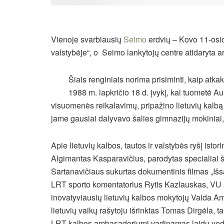
Vienoje svarbiausių
Seimo
erdvių – Kovo 11-osio
valstybėje“, o Seimo lankytojų centre atidaryta a
Šiais renginiais norima prisiminti, kaip atkakl
1988 m. lapkričio 18 d. įvykį, kai tuometė Au
visuomenės reikalavimų, pripažino lietuvių kalbą
jame gausiai dalyvavo šalies gimnazijų mokiniai, k
Apie lietuvių kalbos, tautos ir valstybės ryšį isto
Algimantas Kasparavičius, parodytas specialiai
Sartanavičiaus sukurtas dokumentinis filmas „Išs
LRT sporto komentatorius Rytis Kazlauskas, VU 
inovatyviausių lietuvių kalbos mokytojų Vaida A
lietuvių vaikų rašytoju išrinktas Tomas Dirgėla, t
LRT kalbos ambasadoriumi vadinamas laidų vedėj