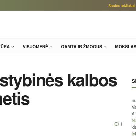
Saulės arkliukai
TŪRA
VISUOMENĖ
GAMTA IR ŽMOGUS
MOKSLA
stybinės kalbos
S
etis
n
Va
An
Na
1
kl
tyl