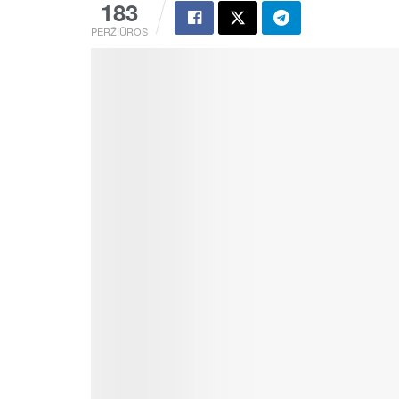
183
PERŽIŪROS