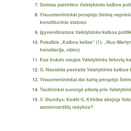
Seimas patvirtino Valstybinės kalbos pol
Visuomenininkai perspėjo Seimą neprieši
konstitucinio statuso
Įgyvendinamos Valstybinės kalbos politiko
Pokalbis „Kalbos kelias“ (1): „Nuo Martyn
transliacija, video)
Kas trukdo naujos Valstybinės lietuvių 
G. Nausėda pasirašė Valstybinės kalbos K
Visuomenininkai dar kartą perspėjo Seimą
Tautininkai surengė piketą prie Valstybin
V. Stundys: Kodėl G. Kirkilas abejoja Val
asmenvardžių rašybos?