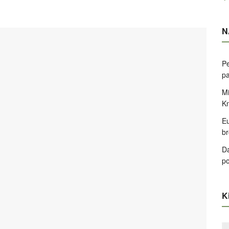
N
Pe
pa
Mi
K
Eu
br
Da
po
Ki