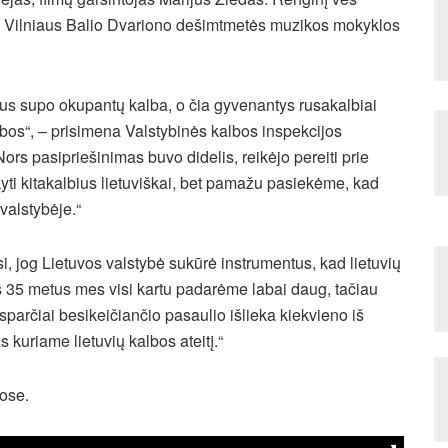
ys Vilniaus Balio Dvariono dešimtmetės muzikos mokyklos
mus supo okupantų kalba, o čia gyvenantys rusakalbiai
lbos“, – prisimena Valstybinės kalbos inspekcijos
rs pasipriešinimas buvo didelis, reikėjo pereiti prie
ti kitakalbius lietuviškai, bet pamažu pasiekėme, kad
 valstybėje.“
i, jog Lietuvos valstybė sukūrė instrumentus, kad lietuvių
os 35 metus mes visi kartu padarėme labai daug, tačiau
sparčiai besikeičiančio pasaulio išlieka kiekvieno iš
kuriame lietuvių kalbos ateitį.“
ose.