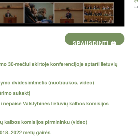
+
SPAUSDINTI 🖨
mo 30-mečiui skirtoje konferencijoje aptarti lietuvių
tymo dvidešimtmetis (nuotraukos, video)
ūrimo sukaktį
i nepaisė Valstybinės lietuvių kalbos komisijos
vių kalbos komisijos pirmininku (video)
 2018–2022 metų gairės