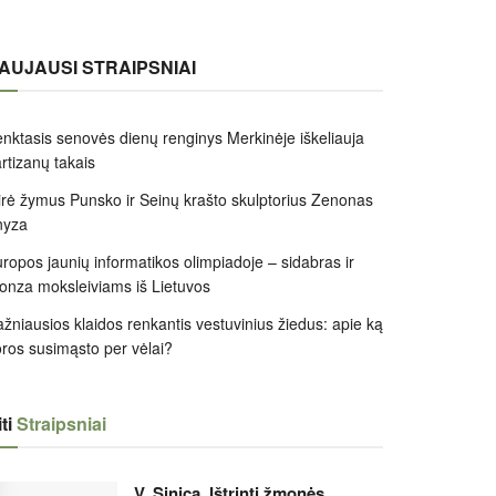
AUJAUSI STRAIPSNIAI
nktasis senovės dienų renginys Merkinėje iškeliauja
rtizanų takais
rė žymus Punsko ir Seinų krašto skulptorius Zenonas
nyza
ropos jaunių informatikos olimpiadoje – sidabras ir
onza moksleiviams iš Lietuvos
žniausios klaidos renkantis vestuvinius žiedus: apie ką
ros susimąsto per vėlai?
ti
Straipsniai
V. Sinica. Ištrinti žmonės