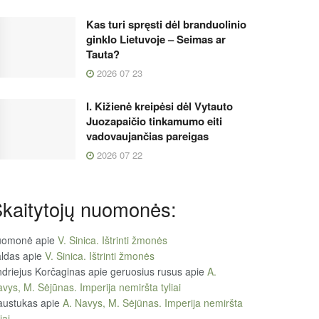
Kas turi spręsti dėl branduolinio
ginklo Lietuvoje – Seimas ar
Tauta?
2026 07 23
I. Kižienė kreipėsi dėl Vytauto
Juozapaičio tinkamumo eiti
vadovaujančias pareigas
2026 07 22
kaitytojų nuomonės:
uomonė
apie
V. Sinica. Ištrinti žmonės
ldas
apie
V. Sinica. Ištrinti žmonės
driejus Korčaginas apie geruosius rusus
apie
A.
vys, M. Sėjūnas. Imperija nemiršta tyliai
austukas
apie
A. Navys, M. Sėjūnas. Imperija nemiršta
iai