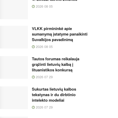
2026 08 05
VLKK pirmininkė apie
sumanymą įstatyme panaikinti
Suvalkijos pavadinimą
2026 08 05
Tautos forumas reikalauja
grąžinti lietuvių kalbą į
lituanistikos konkursą
2026 07 29
Sukurtas lietuvių kalbos
tekstynas ir du dirbtinio
intelekto modeliai
2026 07 29