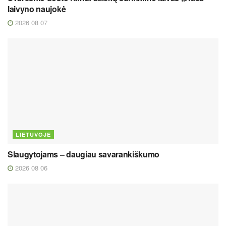
laivyno naujokė
2026 08 07
LIETUVOJE
Slaugytojams – daugiau savarankiškumo
2026 08 06