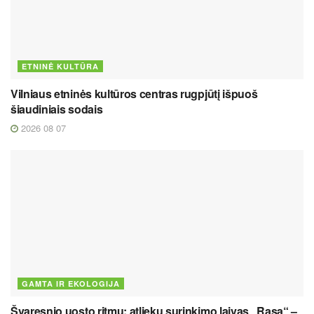
ETNINĖ KULTŪRA
Vilniaus etninės kultūros centras rugpjūtį išpuoš
šiaudiniais sodais
2026 08 07
GAMTA IR EKOLOGIJA
Švaresnio uosto ritmu: atliekų surinkimo laivas „Rasa“ –