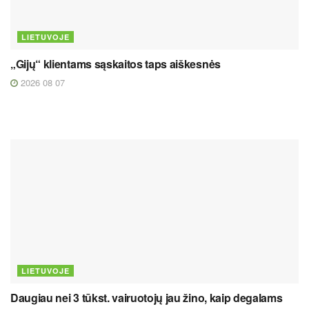
LIETUVOJE
„Gijų“ klientams sąskaitos taps aiškesnės
2026 08 07
LIETUVOJE
Daugiau nei 3 tūkst. vairuotojų jau žino, kaip degalams