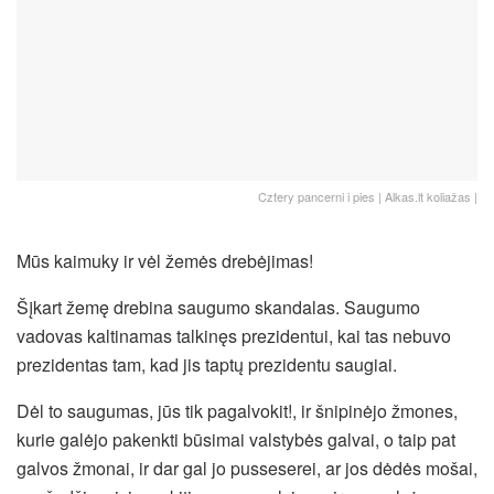
Cztery pancerni i pies | Alkas.lt koliažas |
Mūs kaimuky ir vėl žemės drebėjimas!
Šįkart žemę drebina saugumo skandalas. Saugumo
vadovas kaltinamas talkinęs prezidentui, kai tas nebuvo
prezidentas tam, kad jis taptų prezidentu saugiai.
Dėl to saugumas, jūs tik pagalvokit!, ir šnipinėjo žmones,
kurie galėjo pakenkti būsimai valstybės galvai, o taip pat
galvos žmonai, ir dar gal jo pusseserei, ar jos dėdės mošai,