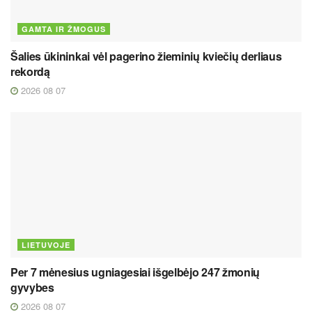
GAMTA IR ŽMOGUS
Šalies ūkininkai vėl pagerino žieminių kviečių derliaus
rekordą
2026 08 07
LIETUVOJE
Per 7 mėnesius ugniagesiai išgelbėjo 247 žmonių
gyvybes
2026 08 07