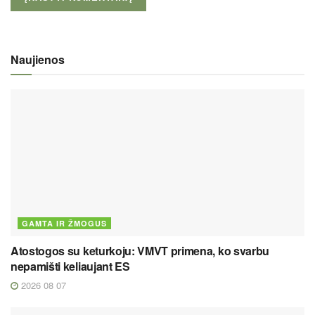
Naujienos
GAMTA IR ŽMOGUS
Atostogos su keturkoju: VMVT primena, ko svarbu
nepamišti keliaujant ES
2026 08 07