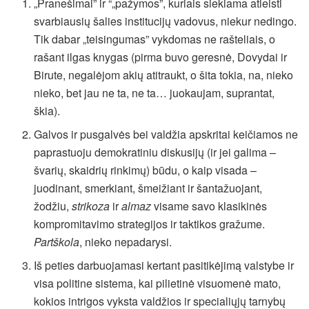
„Pranešimai” ir “„pažymos”, kuriais siekiama atleisti
svarbiausių šalies institucijų vadovus, niekur nedingo.
Tik dabar „teisingumas” vykdomas ne rašteliais, o
rašant ilgas knygas (pirma buvo geresnė, Dovydai ir
Birute, negalėjom akių atitraukt, o šita tokia, na, nieko
nieko, bet jau ne ta, ne ta… juokaujam, suprantat,
škia).
Galvos ir pusgalvės bei valdžia apskritai keičiamos ne
paprastuoju demokratiniu diskusijų (ir jei galima –
švarių, skaidrių rinkimų) būdu, o kaip visada –
juodinant, smerkiant, šmeižiant ir šantažuojant,
žodžiu,
strikoza
ir
almaz
visame savo klasikinės
kompromitavimo strategijos ir taktikos gražume.
Partškola
, nieko nepadarysi.
Iš peties darbuojamasi kertant pasitikėjimą valstybe ir
visa politine sistema, kai pilietinė visuomenė mato,
kokios intrigos vyksta valdžios ir specialiųjų tarnybų