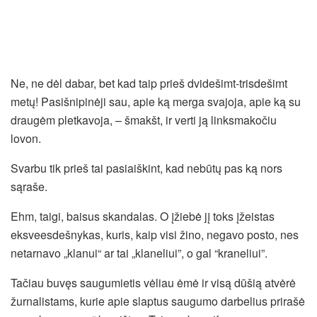
Ne, ne dėl dabar, bet kad taip prieš dvidešimt-trisdešimt
metų! Pasišnipinėji sau, apie ką merga svajoja, apie ką su
draugėm pletkavoja, – šmakšt, ir verti ją linksmakočiu
lovon.
Svarbu tik prieš tai pasiaiškint, kad nebūtų pas ką nors
sąraše.
Ehm, taigi, baisus skandalas. O įžiebė jį toks įžeistas
eksveesdešnykas, kuris, kaip visi žino, negavo posto, nes
netarnavo „klanui“ ar tai „klaneliui”, o gal “kraneliui”.
Tačiau buvęs saugumietis vėliau ėmė ir visą dūšią atvėrė
žurnalistams, kurie apie slaptus saugumo darbelius prirašė