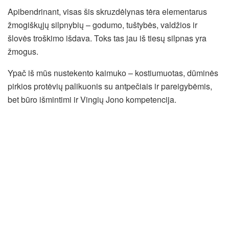
Apibendrinant, visas šis skruzdėlynas tėra elementarus
žmogiškųjų silpnybių – godumo, tuštybės, valdžios ir
šlovės troškimo išdava. Toks tas jau iš tiesų silpnas yra
žmogus.
Ypač iš mūs nustekento kaimuko – kostiumuotas, dūminės
pirkios protėvių palikuonis su antpečiais ir pareigybėmis,
bet būro išmintimi ir Vingių Jono kompetencija.