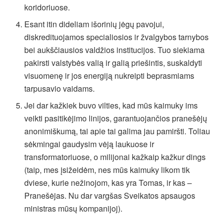
koridoriuose.
Esant itin dideliam išorinių jėgų pavojui,
diskredituojamos specialiosios ir žvalgybos tarnybos
bei aukščiausios valdžios institucijos. Tuo siekiama
pakirsti valstybės valią ir galią priešintis, suskaldyti
visuomenę ir jos energiją nukreipti beprasmiams
tarpusavio vaidams.
Jei dar kažkiek buvo vilties, kad mūs kaimuky ims
veikti pasitikėjimo linijos, garantuojančios pranešėjų
anonimiškumą, tai apie tai galima jau pamiršti. Toliau
sėkmingai gaudysim vėją laukuose ir
transformatoriuose, o milijonai kažkaip kažkur dings
(taip, mes įsižeidėm, nes mūs kaimuky likom tik
dviese, kurie nežinojom, kas yra Tomas, ir kas –
Pranešėjas. Nu dar vargšas Sveikatos apsaugos
ministras mūsų kompanijoj).