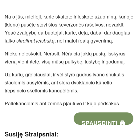
Na o jūs, mielieji, kurie skaitote ir ieškote užuominų, kurioje
(kieno) pusėje stovi šios keverzonės rašeivos, nevarkit.
Ypač žvalgybų darbuotojai, kurie, deja, dabar dar daugiau
laiko
skrolinat feisbuką
, nei matot realų gyvenimą.
Nieko neieškokit. Nerasit. Nėra čia jokių pusių, išskyrus
vieną vienintelę: visų mūsų puikybę, tuštybę ir godumą.
Už kurių, greičiausiai, ir vėl styro gudrus ivano snukutis,
stačiomis ausytėmis, ant siera dvokiančio kūnelio,
trepsinčio skeltomis kanopėlėmis.
Paliekančiomis ant žemės pjautuvo ir kūjo pėdsakus.
SPAUSDINTI 🖨
Susiję Straipsniai: