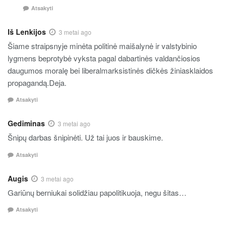
Atsakyti
Iš Lenkijos
3 metai ago
Šiame straipsnyje minėta politinė maišalynė ir valstybinio
lygmens beprotybė vyksta pagal dabartinės valdančiosios
daugumos moralę bei liberalmarksistinės dičkės žiniasklaidos
propagandą.Deja.
Atsakyti
Gediminas
3 metai ago
Šnipų darbas šnipinėti. Už tai juos ir bauskime.
Atsakyti
Augis
3 metai ago
Gariūnų berniukai solidžiau papolitikuoja, negu šitas…
Atsakyti