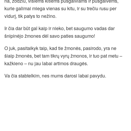
na, žodžiu, visiems kitiems pusgalviams ir pusgalvėms,
kurie galimai miega vienas su kitu, ir su trečiu rusu per
vidurį, tik patys to nežino.
Ir čia dar būt gal kaip ir nieko, bet saugumo vadas dar
šnipinėjo žmones dėl savo paties saugumo!
O juk, pasitaikyk taip, kad tie žmonės, pasirodo, yra ne
šiaip žmonės, bet tam tikrų vyrų žmonos, ir tuo pat metu –
kažkieno – nu jau labai artimos draugės.
Va čia stabtelkim, nes mums darosi labai pavydu.