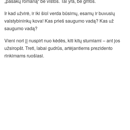
„pasakų romaną“ be vištos. Tai yra, be grifos.
Ir kad užvirė, ir iki šiol verda būsimų, esamų ir buvusių
valstybininkų kova! Kas prieš saugumo vadą? Kas už
saugumo vadą?
Vieni nori jį nuspirt nuo kėdės, kiti kitų stumiami – ant jos
užsiropšt. Treti, labai gudrūs, artėjantiems prezidento
rinkimams ruošiasi.