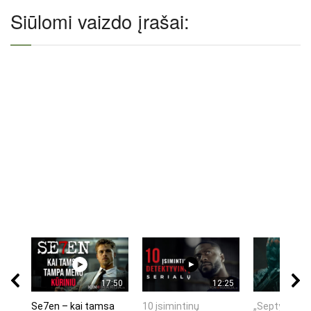
Siūlomi vaizdo įrašai:
17:50
12:25
Se7en – kai tamsa
10 įsimintinų
„Septynių Ka