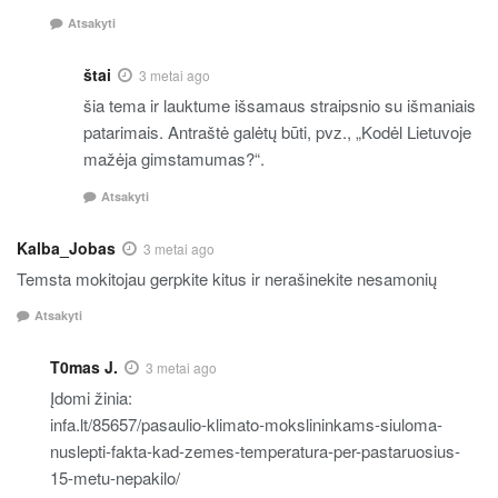
Atsakyti
štai
3 metai ago
šia tema ir lauktume išsamaus straipsnio su išmaniais
patarimais. Antraštė galėtų būti, pvz., „Kodėl Lietuvoje
mažėja gimstamumas?“.
Atsakyti
Kalba_Jobas
3 metai ago
Temsta mokitojau gerpkite kitus ir nerašinekite nesamonių
Atsakyti
T0mas J.
3 metai ago
Įdomi žinia:
infa.lt/85657/pasaulio-klimato-mokslininkams-siuloma-
nuslepti-fakta-kad-zemes-temperatura-per-pastaruosius-
15-metu-nepakilo/