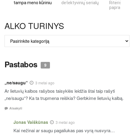
tampa meno kūriniu
detektyvinių serialų
Riteris" – kai
paprastumas
ALKO TURINYS
ALKO
TURINYS
Pastabos
9
„ne/saugu“
3 metai ago
Ar lietuvių kalbos rašybos taisyklės leidžia štai taip rašyti
„ne/saugu“? Ka ta trupmena reiškia? Gerbkime lietuvių kalbą.
Atsakyti
Jonas Vaiškūnas
3 metai ago
Kai nežinai ar saugu pagaliukas pas vyrą nusvyra…