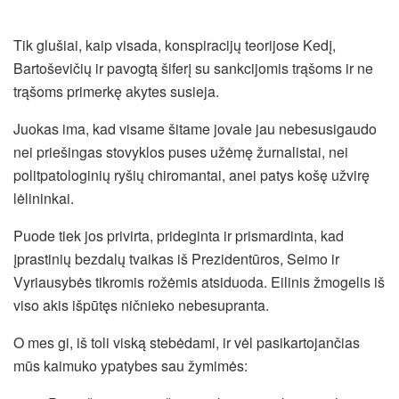
Tik glušiai, kaip visada, konspiracijų teorijose Kedį,
Bartoševičių ir pavogtą šiferį su sankcijomis trąšoms ir ne
trąšoms primerkę akytes susieja.
Juokas ima, kad visame šitame jovale jau nebesusigaudo
nei priešingas stovyklos puses užėmę žurnalistai, nei
politpatologinių ryšių chiromantai, anei patys košę užvirę
lėlininkai.
Puode tiek jos privirta, prideginta ir prismardinta, kad
įprastinių bezdalų tvaikas iš Prezidentūros, Seimo ir
Vyriausybės tikromis rožėmis atsiduoda. Eilinis žmogelis iš
viso akis išpūtęs ničnieko nebesupranta.
O mes gi, iš toli viską stebėdami, ir vėl pasikartojančias
mūs kaimuko ypatybes sau žymimės: