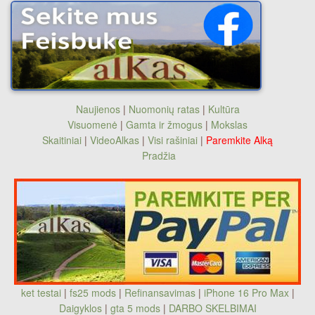
Naujienos
|
Nuomonių ratas
|
Kultūra
Visuomenė
|
Gamta ir žmogus
|
Mokslas
Skaitiniai
|
VideoAlkas
|
Visi rašiniai
|
Paremkite Alką
Pradžia
ket testai
|
fs25 mods
|
Refinansavimas
|
iPhone 16 Pro Max
|
Daigyklos
|
gta 5 mods
|
DARBO SKELBIMAI