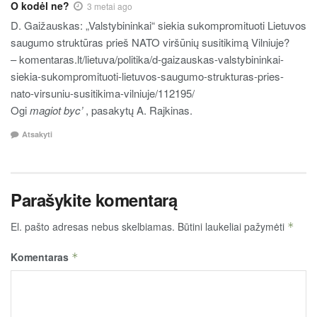
O kodėl ne?
3 metai ago
D. Gaižauskas: „Valstybininkai“ siekia sukompromituoti Lietuvos
saugumo struktūras prieš NATO viršūnių susitikimą Vilniuje?
– komentaras.lt/lietuva/politika/d-gaizauskas-valstybininkai-
siekia-sukompromituoti-lietuvos-saugumo-strukturas-pries-
nato-virsuniu-susitikima-vilniuje/112195/
Ogi
magiot byc’
, pasakytų A. Rajkinas.
Atsakyti
Parašykite komentarą
El. pašto adresas nebus skelbiamas.
Būtini laukeliai pažymėti
*
Komentaras
*