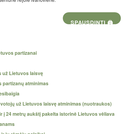
SPAUSDINTI 🖨
ę
tuvos partizanai
 už Lietuvos laisvę
s partizanų atminimas
esibaigia
ovotojų už Lietuvos laisvę atminimas (nuotraukos)
 į 24 metrų aukštį pakelta istorinė Lietuvos vėliava
izanams