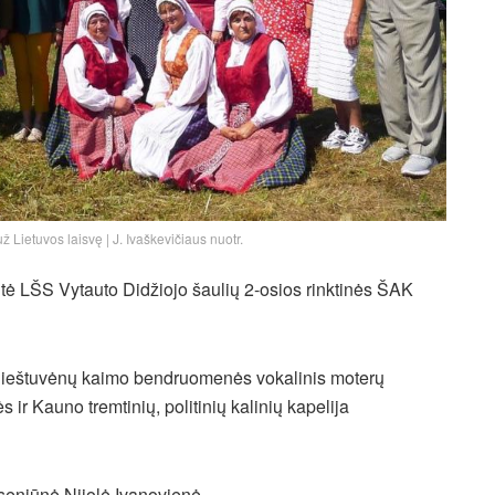
ž Lietuvos laisvę | J. Ivaškevičiaus nuotr.
itė LŠS Vytauto Didžiojo šaulių 2-osios rinktinės ŠAK
Pieštuvėnų kaimo bendruomenės vokalinis moterų
 Kauno tremtinių, politinių kalinių kapelija
seniūnė Nijolė Ivanovienė.