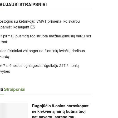
AUJAUSI STRAIPSNIAI
ostogos su keturkoju: VMVT primena, ko svarbu
pamišti keliaujant ES
r pirmąjį pusmetį registruota mažiau gimusių vaikų nei
rnai
lies ūkininkai vėl pagerino žieminių kviečių derliaus
kordą
r 7 mėnesius ugniagesiai išgelbėjo 247 žmonių
yvybes
ti
Straipsniai
Rugpjūčio 8-osios horoskopas:
ne kiekvieną mintį būtina tuoj
pat paversti sprendimu