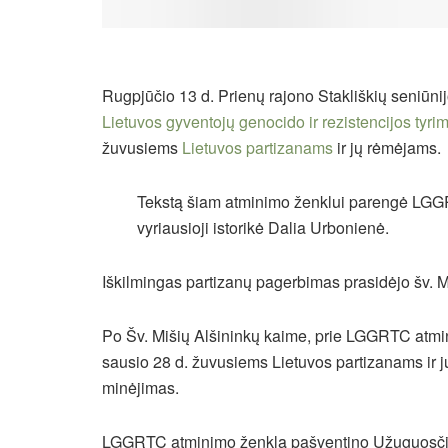
Rugpjūčio 13 d. Prienų rajono Stakliškių seniūni
Lietuvos gyventojų genocido ir rezistencijos tyri
žuvusiems
Lietuvos partizanams
ir jų rėmėjams.
Tekstą šiam atminimo ženklui parengė LGGR
vyriausioji istorikė Dalia Urbonienė.
Iškilmingas partizanų pagerbimas prasidėjo šv. M
Po Šv. Mišių Alšininkų kaime, prie LGGRTC atmi
sausio 28 d. žuvusiems Lietuvos partizanams ir j
minėjimas.
LGGRTC atminimo ženklą pašventino Užuguosčio 