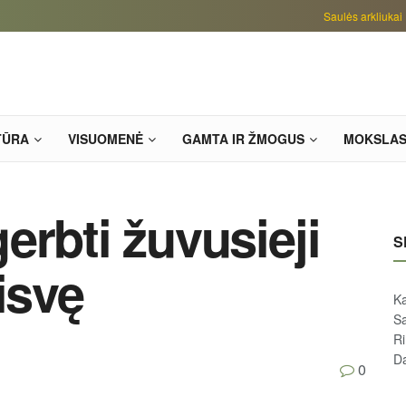
Saulės arkliukai
TŪRA
VISUOMENĖ
GAMTA IR ŽMOGUS
MOKSLA
erbti žuvusieji
S
isvę
Ka
Sa
R
D
0