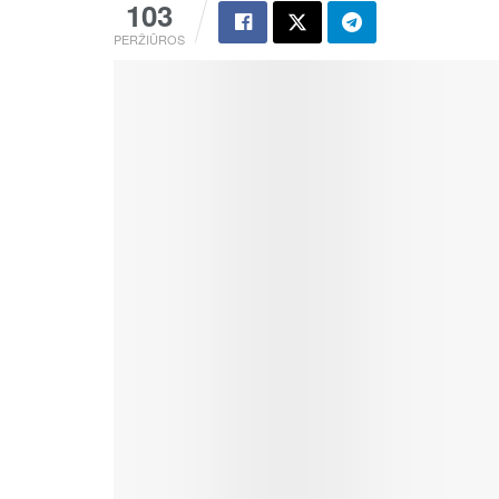
103
PERŽIŪROS