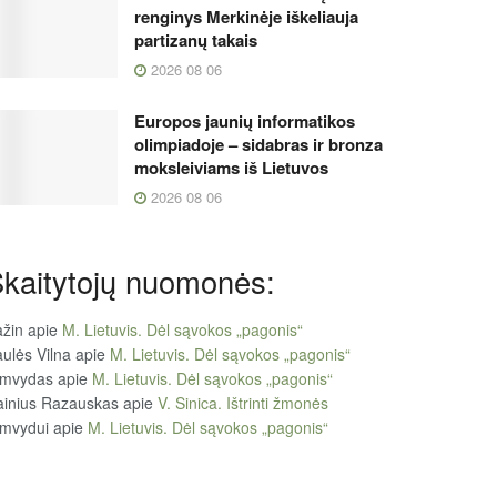
renginys Merkinėje iškeliauja
partizanų takais
2026 08 06
Europos jaunių informatikos
olimpiadoje – sidabras ir bronza
moksleiviams iš Lietuvos
2026 08 06
kaitytojų nuomonės:
žin
apie
M. Lietuvis. Dėl sąvokos „pagonis“
ulės Vilna
apie
M. Lietuvis. Dėl sąvokos „pagonis“
imvydas
apie
M. Lietuvis. Dėl sąvokos „pagonis“
ainius Razauskas
apie
V. Sinica. Ištrinti žmonės
imvydui
apie
M. Lietuvis. Dėl sąvokos „pagonis“