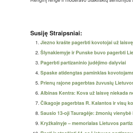
Susiję Straipsniai:
Jiezno krašte pagerbti kovotojai už laisv
Šlynakiemyje ir Punske buvo pagerbti Lie
Pagerbti partizaninio judėjimo dalyviai
Spaske atidengtas paminklas kovotojams
Prienų rajone pagerbtas žuvusių Lietuvo
Albinas Kentra: Kova už laisvę niekada n
Čikagoje pagerbtas R. Kalantos ir visų k
Sausio 13-oji Tauragėje: žmonių vienybė ir
Kryžkalnyje – memorialas Lietuvos part