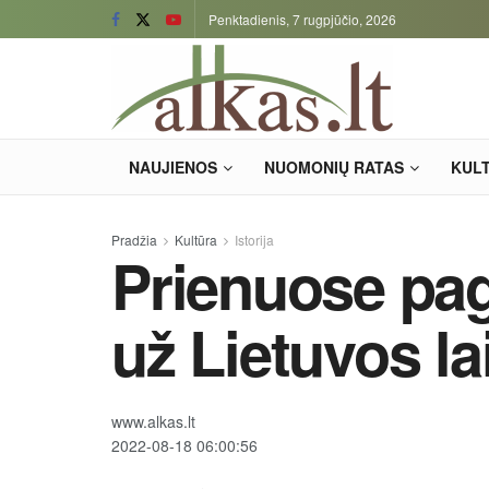
Penktadienis, 7 rugpjūčio, 2026
NAUJIENOS
NUOMONIŲ RATAS
KUL
Pradžia
Kultūra
Istorija
Prienuose pag
už Lietuvos la
www.alkas.lt
2022-08-18 06:00:56