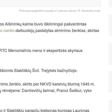
Prienuose pagerbti žuvusieji už Lietuvos laisvę | R. Kaminsko nuotr.
jos Alšininkų kaime buvo iškilmingai pašventintas
mo centro
darbuotojų pastatytas atminimo ženklas, skirtas
TC Memorialinio meno ir ekspertizės skyriaus
išiomis Stakliškių Švč. Trejybės bažnyčioje.
nimo ženklo, skirto per NKVD kareivių šturmą 1945 m.
ų rėmėjams: Danilevičių šeimai, Pranui Šeškui, vyko
ir Stakliškių parapijų klebonas kunigas Laurynas