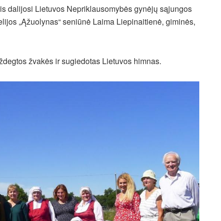
is dalijosi Lietuvos Nepriklausomybės gynėjų sąjungos
lijos „Ąžuolynas“ seniūnė Laima Liepinaitienė, giminės,
ždegtos žvakės ir sugiedotas Lietuvos himnas.