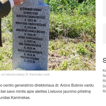
S
Ka
 už Lietuvos laisvę | R. Kaminsko nuotr.
Sa
R
mo centro generalinio direktoriaus dr. Arūno Bubnio vardu
D
ei savo mintis apie ateities Lietuvos jaunimo pilietinę
R
mundas Kaminskas.