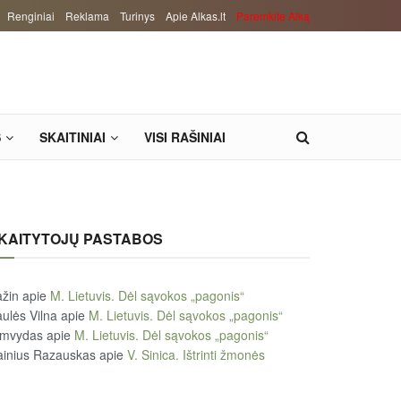
Renginiai
Reklama
Turinys
Apie Alkas.lt
Paremkite Alką
S
SKAITINIAI
VISI RAŠINIAI
KAITYTOJŲ PASTABOS
žin
apie
M. Lietuvis. Dėl sąvokos „pagonis“
ulės Vilna
apie
M. Lietuvis. Dėl sąvokos „pagonis“
imvydas
apie
M. Lietuvis. Dėl sąvokos „pagonis“
ainius Razauskas
apie
V. Sinica. Ištrinti žmonės