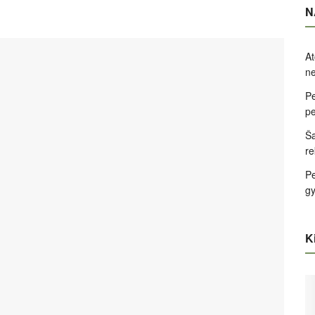
N
At
ne
Pe
pe
Ša
re
Pe
g
Ki