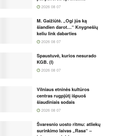
2026 08 07
M. Gaižiūtė. „Ogi jūs ką
šiandien darot…“ Knygnešių
keliu link dabarties
2026 08 07
Spaustuvė, kurios nesurado
KGB. (I)
2026 08 07
Vilniaus etninės kultūros
centras rugpjūtį išpuoš
šiaudiniais sodais
2026 08 07
Švaresnio uosto ritmu: atliekų
surinkimo laivas „Rasa“ –