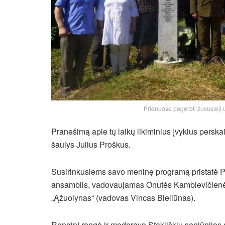
Prienuose pagerbti žuvusieji u
Pranešimą apie tų laikų likiminius įvykius perska
šaulys Julius Proškus.
Susirinkusiems savo meninę programą pristatė 
ansamblis, vadovaujamas Onutės Kamblevičienės ir
„Ąžuolynas“ (vadovas Vincas Bieliūnas).
Renginį rengė ir moderavo Stakliškių seniūnijos 