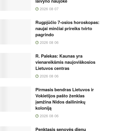
laivyno naujokė
2026 08 07
Rugpjūčio 7-osios horoskopas:
naujai minčiai prireiks tvirto
pagrindo
2026 08 06
R. Palekas: Kaunas yra
vienareikšmis naujoviškosios
Lietuvos centras
2026 08 06
Pirmasis bendras Lietuvos ir
Vokietijos pašto ženklas
įamžina Nidos dailininkų
koloniją
2026 08 06
Penktasis senovės dienų