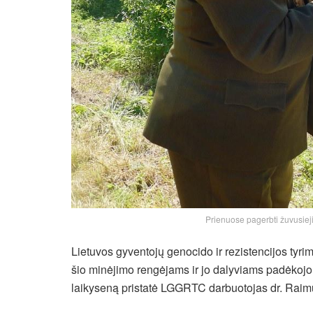
Prienuose pagerbti žuvusieji
Lietuvos gyventojų genocido ir rezistencijos tyri
šio minėjimo rengėjams ir jo dalyviams padėkojo b
laikyseną pristatė LGGRTC darbuotojas dr. Rai