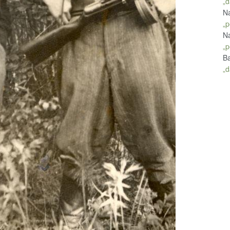
„d
Na
„p
Na
„p
Ba
„d