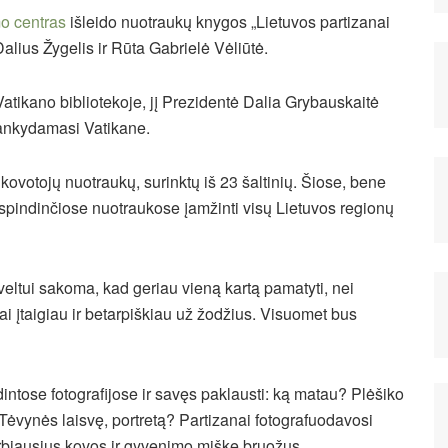
mo centras
išleido nuotraukų knygos „Lietuvos partizanai
lius Žygelis ir Rūta Gabrielė Vėliūtė.
atikano bibliotekoje, jį Prezidentė Dalia Grybauskaitė
lankydamasi Vatikane.
ovotojų nuotraukų, surinktų iš 23 šaltinių. Šiose, bene
tspindinčiose nuotraukose įamžinti visų Lietuvos regionų
eltui sakoma, kad geriau vieną kartą pamatyti, nei
ai įtaigiau ir betarpiškiau už žodžius. Visuomet bus
dintose fotografijose ir savęs paklausti: ką matau? Plėšiko
o Tėvynės laisvę, portretą? Partizanai fotografuodavosi
varbiausius kovos ir gyvenimo miške bruožus.