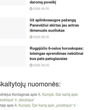
daromą poveikį
2026 08 05
Už aplinkosaugos pažangą
Panevėžiui skirtas jau antras
išmanusis suoliukas
2026 08 05
Rugpjūčio 6-osios horoskopas:
teisingas sprendimas nebūtinai
bus pats patogiausias
2026 08 05
kaitytojų nuomonės:
driejus Korčaginas
apie
A. Kumpis. Dar kartą apie
ezėtojus“ ir „darytojus“
taip
apie
A. Kumpis. Dar kartą apie „pezėtojus“ ir