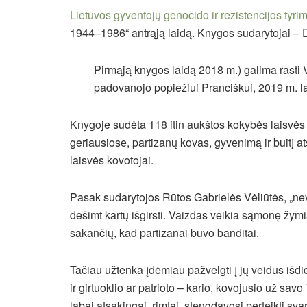
Lietuvos gyventojų genocido ir rezistencijos tyri
1944–1986“ antrąją laidą. Knygos sudarytojai – Da
Pirmąją knygos laidą 2018 m.) galima rasti V
padovanojo popiežiui Pranciškui, 2019 m. 
Knygoje sudėta 118 itin aukštos kokybės laisvės k
geriausiose, partizanų kovas, gyvenimą ir buitį a
laisvės kovotojai.
Pasak sudarytojos Rūtos Gabrielės Vėliūtės, „nev
dešimt kartų išgirsti. Vaizdas veikia sąmonę žymi
sakančių, kad partizanai buvo banditai.
Tačiau užtenka įdėmiau pažvelgti į jų veidus išdi
ir girtuoklio ar patrioto – kario, kovojusio už sav
labai atsakingai, rimtai, stengdavosi perteikti s