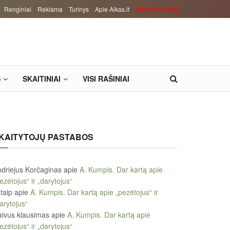
Renginiai
Reklama
Turinys
Apie Alkas.lt
Paremkite Alką
S
SKAITINIAI
VISI RAŠINIAI
KAITYTOJŲ PASTABOS
driejus Korčaginas
apie
A. Kumpis. Dar kartą apie
ezėtojus“ ir „darytojus“
taip
apie
A. Kumpis. Dar kartą apie „pezėtojus“ ir
arytojus“
ivus klausimas
apie
A. Kumpis. Dar kartą apie
ezėtojus“ ir „darytojus“