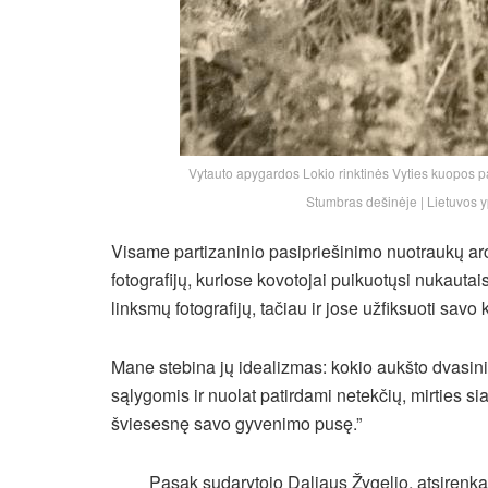
Vytauto apygardos Lokio rinktinės Vyties kuopos p
Stumbras dešinėje | Lietuvos 
Visame partizaninio pasipriešinimo nuotraukų arc
fotografijų, kuriose kovotojai puikuotųsi nukautais
linksmų fotografijų, tačiau ir jose užfiksuoti sav
Mane stebina jų idealizmas: kokio aukšto dvasini
sąlygomis ir nuolat patirdami netekčių, mirties si
šviesesnę savo gyvenimo pusę.”
Pasak sudarytojo Daliaus Žygelio, atsirenka