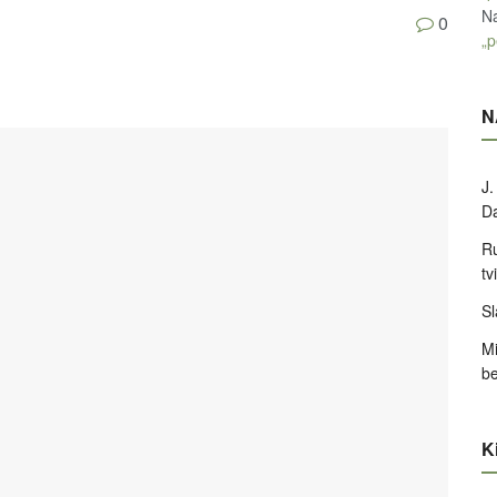
Na
0
„p
N
J.
D
Ru
tv
Sl
Mi
be
Ki