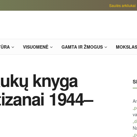
Saulės arkliukai
TŪRA
VISUOMENĖ
GAMTA IR ŽMOGUS
MOKSLA
raukų knyga
S
tizanai 1944–
An
„p
va
„d
Na
„p