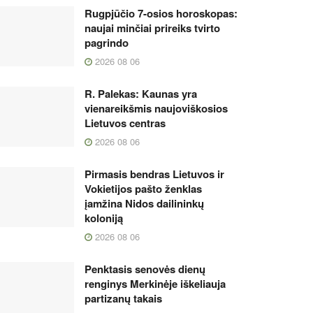
Rugpjūčio 7-osios horoskopas:
naujai minčiai prireiks tvirto
pagrindo
2026 08 06
R. Palekas: Kaunas yra
vienareikšmis naujoviškosios
Lietuvos centras
2026 08 06
Pirmasis bendras Lietuvos ir
Vokietijos pašto ženklas
įamžina Nidos dailininkų
koloniją
2026 08 06
Penktasis senovės dienų
renginys Merkinėje iškeliauja
partizanų takais