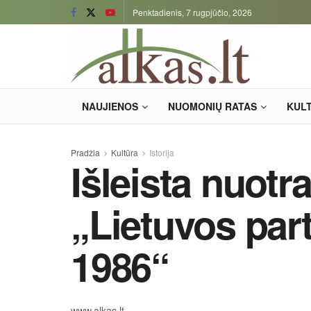
Penktadienis, 7 rugpjūčio, 2026
NAUJIENOS
NUOMONIŲ RATAS
KUL
Pradžia
Kultūra
Istorija
Išleista nuot
„Lietuvos par
1986“
www.alkas.lt