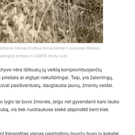
artizanai Albinas Dručkus-Sūnus kairėje ir Juozpaas Streikus-
ypatingojo archyvo ir LGGRTC fondų nuotr.
hyve nėra išlikusių jų veiklą kompromituojančių
 priešais ar elgtųsi nekultūringai. Taip, yra žaismingų,
o kovai pasišventusių, daugiausia jaunų, žmonių veidai.
o lygio tai buvo žmonės, jeigu net gyvendami karo lauko
aubą, vis tiek nuotraukose siekė atspindėti bent kiek
nt fotografijas vienas pagrindinių bruožų buvo jų kokybė,