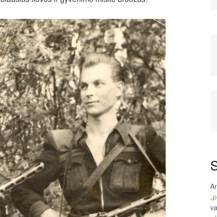
S
An
„p
va