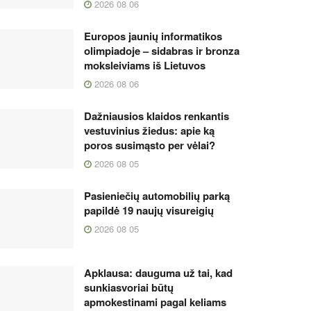
2026 08 06
Europos jaunių informatikos
olimpiadoje – sidabras ir bronza
moksleiviams iš Lietuvos
2026 08 06
Dažniausios klaidos renkantis
vestuvinius žiedus: apie ką
poros susimąsto per vėlai?
2026 08 05
Pasieniečių automobilių parką
papildė 19 naujų visureigių
2026 08 05
Apklausa: dauguma už tai, kad
sunkiasvoriai būtų
apmokestinami pagal keliams