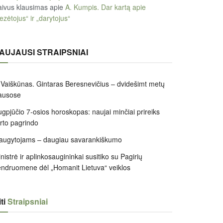
ivus klausimas
apie
A. Kumpis. Dar kartą apie
ezėtojus“ ir „darytojus“
AUJAUSI STRAIPSNIAI
 Vaiškūnas. Gintaras Beresnevičius – dvidešimt metų
ausose
gpjūčio 7-osios horoskopas: naujai minčiai prireiks
irto pagrindo
augytojams – daugiau savarankiškumo
nistrė ir aplinkosaugininkai susitiko su Pagirių
ndruomene dėl „Homanit Lietuva“ veiklos
ti
Straipsniai