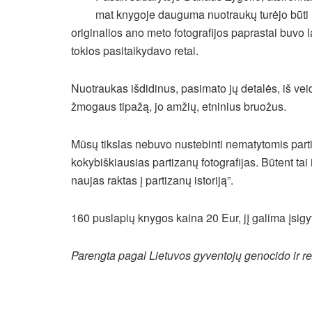
mat knygoje dauguma nuotraukų turėjo būti iš
originalios ano meto fotografijos paprastai buvo l
tokios pasitaikydavo retai.
Nuotraukas išdidinus, pasimato jų detalės, iš veid
žmogaus tipažą, jo amžių, etninius bruožus.
Mūsų tikslas nebuvo nustebinti nematytomis part
kokybiškiausias partizanų fotografijas. Būtent tai 
naujas raktas į partizanų istoriją”.
160 puslapių knygos kaina 20 Eur, jį galima įsigy
Parengta pagal Lietuvos gyventojų genocido ir re