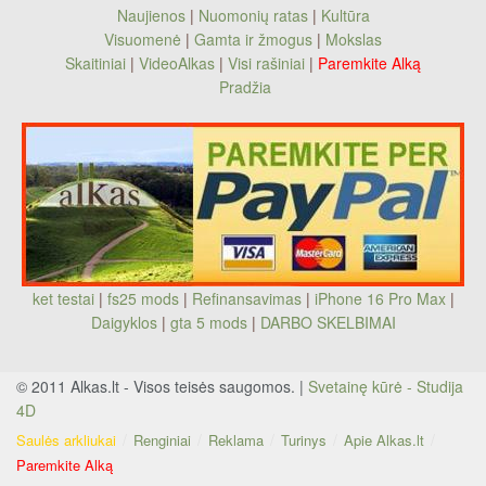
Naujienos
|
Nuomonių ratas
|
Kultūra
Visuomenė
|
Gamta ir žmogus
|
Mokslas
Skaitiniai
|
VideoAlkas
|
Visi rašiniai
|
Paremkite Alką
Pradžia
ket testai
|
fs25 mods
|
Refinansavimas
|
iPhone 16 Pro Max
|
Daigyklos
|
gta 5 mods
|
DARBO SKELBIMAI
© 2011 Alkas.lt - Visos teisės saugomos. |
Svetainę kūrė - Studija
4D
Saulės arkliukai
Renginiai
Reklama
Turinys
Apie Alkas.lt
Paremkite Alką