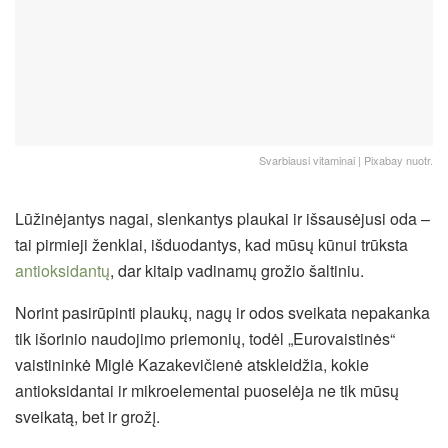
Svarbiausi vitaminai | Pixabay nuotr.
Lūžinėjantys nagai, slenkantys plaukai ir išsausėjusi oda –
tai pirmieji ženklai, išduodantys, kad mūsų kūnui trūksta
antioksidantų
, dar kitaip vadinamų grožio šaltiniu.
Norint pasirūpinti plaukų, nagų ir odos sveikata nepakanka
tik išorinio naudojimo priemonių, todėl „Eurovaistinės“
vaistininkė Miglė Kazakevičienė atskleidžia, kokie
antioksidantai ir mikroelementai puoselėja ne tik mūsų
sveikatą, bet ir grožį.