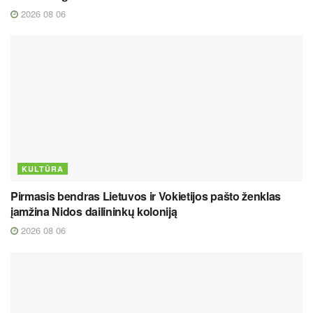
2026 08 06
KULTŪRA
Pirmasis bendras Lietuvos ir Vokietijos pašto ženklas
įamžina Nidos dailininkų koloniją
2026 08 06