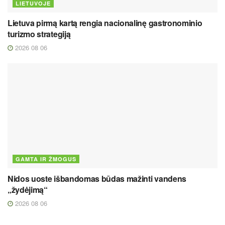
LIETUVOJE
Lietuva pirmą kartą rengia nacionalinę gastronominio
turizmo strategiją
2026 08 06
GAMTA IR ŽMOGUS
Nidos uoste išbandomas būdas mažinti vandens
„žydėjimą“
2026 08 06