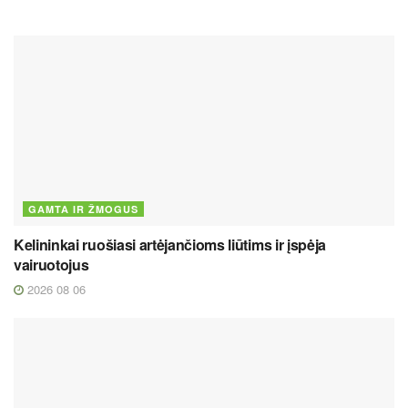
GAMTA IR ŽMOGUS
Kelininkai ruošiasi artėjančioms liūtims ir įspėja
vairuotojus
2026 08 06