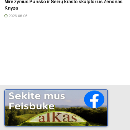
Mirė žymus Punsko ir Seinų krašto skulptorius Zenonas
Knyza
2026 08 06