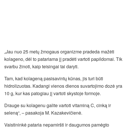
„Jau nuo 25 metų žmogaus organizme pradeda mažėti
kolageno, dėl to patariama jį pradėti vartoti papildomai. Tik
svarbu žinoti, kaip teisingai tai daryti.
Tam, kad kolageną pasisavintų kūnas, jis turi būti
hidrolizuotas. Kadangi vienos dienos suvartojimo dozė yra
10 g, kur kas patogiau jį vartoti skystoje formoje.
Drauge su kolagenu galite vartoti vitaminą C, cinką ir
seleną“, – pasakoja M. Kazakevičienė.
Vaistininkė pataria nepamiršti ir daugumos pamėgto