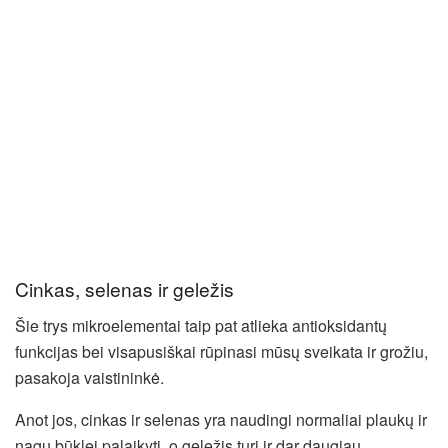
Cinkas, selenas ir geležis
Šie trys mikroelementai taip pat atlieka antioksidantų
funkcijas bei visapusiškai rūpinasi mūsų sveikata ir grožiu,
pasakoja vaistininkė.
Anot jos, cinkas ir selenas yra naudingi normaliai plaukų ir
nagų būklei palaikyti, o geležis turi ir dar daugiau