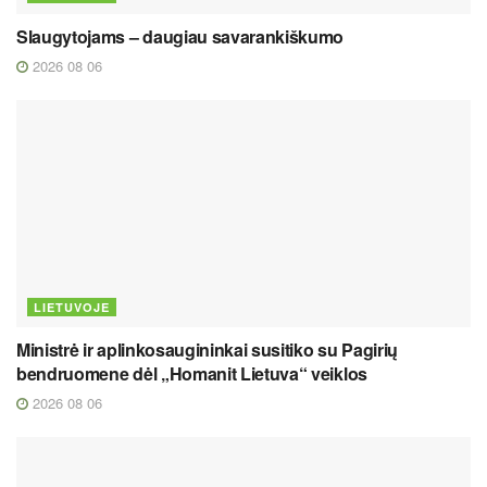
Slaugytojams – daugiau savarankiškumo
2026 08 06
LIETUVOJE
Ministrė ir aplinkosaugininkai susitiko su Pagirių
bendruomene dėl „Homanit Lietuva“ veiklos
2026 08 06