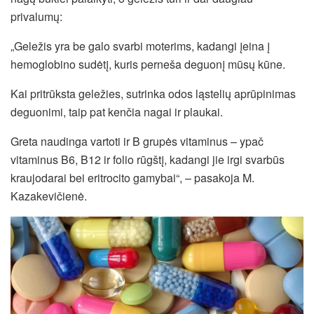
privalumų:
„Geležis yra be galo svarbi moterims, kadangi įeina į
hemoglobino sudėtį, kuris perneša deguonį mūsų kūne.
Kai pritrūksta geležies, sutrinka odos ląstelių aprūpinimas
deguonimi, taip pat kenčia nagai ir plaukai.
Greta naudinga vartoti ir B grupės vitaminus – ypač
vitaminus B6, B12 ir folio rūgštį, kadangi jie irgi svarbūs
kraujodarai bei eritrocito gamybai“, – pasakoja M.
Kazakevičienė.