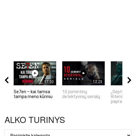
17:50
12:25
Se7en – kai tamsa
10 įsimintinų
„Septynių Ka
tampa meno kūriniu
detektyvinių serialų
Riteris" – kai
paprastumas
ALKO TURINYS
ALKO