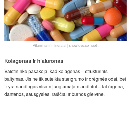
Vitaminai ir mineralai | showlove.co nuotr.
Kolagenas ir hialuronas
Vaistininkė pasakoja, kad kolagenas – struktūrinis
baltymas. Jis ne tik suteikia stangrumo ir drėgmės odai, bet
ir yra naudingas visam jungiamajam audiniui – tai ragena,
dantenos, sausgyslės, raiščiai ir burnos gleivinė.