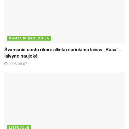
GAMTA IR EKOLOGIJA
Švaresnio uosto ritmu: atliekų surinkimo laivas „Rasa“ –
laivyno naujokė
2026 08 07
LIETUVOJE