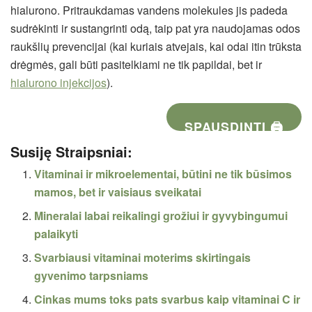
hialurono. Pritraukdamas vandens molekules jis padeda
sudrėkinti ir sustangrinti odą, taip pat yra naudojamas odos
raukšlių prevencijai (kai kuriais atvejais, kai odai itin trūksta
drėgmės, gali būti pasitelkiami ne tik papildai, bet ir
hialurono injekcijos
).
SPAUSDINTI 🖨
Susiję Straipsniai:
Vitaminai ir mikroelementai, būtini ne tik būsimos
mamos, bet ir vaisiaus sveikatai
Mineralai labai reikalingi grožiui ir gyvybingumui
palaikyti
Svarbiausi vitaminai moterims skirtingais
gyvenimo tarpsniams
Cinkas mums toks pats svarbus kaip vitaminai C ir