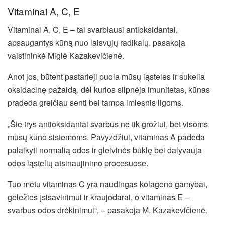
Vitaminai A, C, E
Vitaminai A, C, E – tai svarbiausi antioksidantai,
apsaugantys kūną nuo laisvųjų radikalų, pasakoja
vaistininkė Miglė Kazakevičienė.
Anot jos, būtent pastarieji puola mūsų ląsteles ir sukelia
oksidacinę pažaidą, dėl kurios silpnėja imunitetas, kūnas
pradeda greičiau senti bei tampa imlesnis ligoms.
„Šie trys antioksidantai svarbūs ne tik grožiui, bet visoms
mūsų kūno sistemoms. Pavyzdžiui, vitaminas A padeda
palaikyti normalią odos ir gleivinės būklę bei dalyvauja
odos ląstelių atsinaujinimo procesuose.
Tuo metu vitaminas C yra naudingas kolageno gamybai,
geležies įsisavinimui ir kraujodarai, o vitaminas E –
svarbus odos drėkinimui“, – pasakoja M. Kazakevičienė.