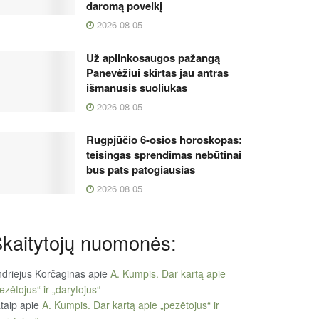
daromą poveikį
2026 08 05
Už aplinkosaugos pažangą
Panevėžiui skirtas jau antras
išmanusis suoliukas
2026 08 05
Rugpjūčio 6-osios horoskopas:
teisingas sprendimas nebūtinai
bus pats patogiausias
2026 08 05
kaitytojų nuomonės:
driejus Korčaginas
apie
A. Kumpis. Dar kartą apie
ezėtojus“ ir „darytojus“
taip
apie
A. Kumpis. Dar kartą apie „pezėtojus“ ir