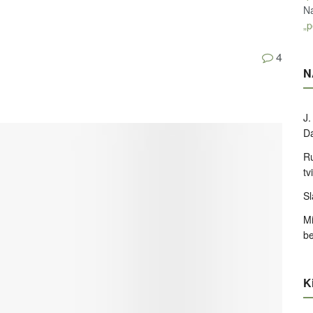
Na
„p
4
N
J.
D
Ru
tv
Sl
Mi
be
Ki