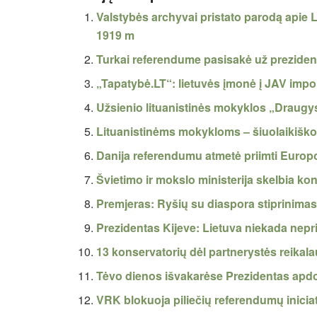
Valstybės archyvai pristato parodą apie L
1919 m
Turkai referendume pasisakė už prezident
„Tapatybė.LT“: lietuvės įmonė į JAV impo
Užsienio lituanistinės mokyklos „Draugys
Lituanistinėms mokykloms – šiuolaikiš
Danija referendumu atmetė priimti Europ
Švietimo ir mokslo ministerija skelbia k
Premjeras: Ryšių su diaspora stiprinimas
Prezidentas Kijeve: Lietuva niekada nepr
13 konservatorių dėl partnerystės reikal
Tėvo dienos išvakarėse Prezidentas apdo
VRK blokuoja piliečių referendumų inicia