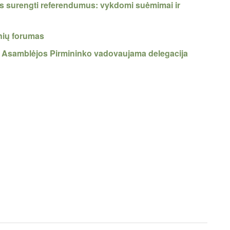
s surengti referendumus: vykdomi suėmimai ir
nių forumas
ės Asamblėjos Pirmininko vadovaujama delegacija