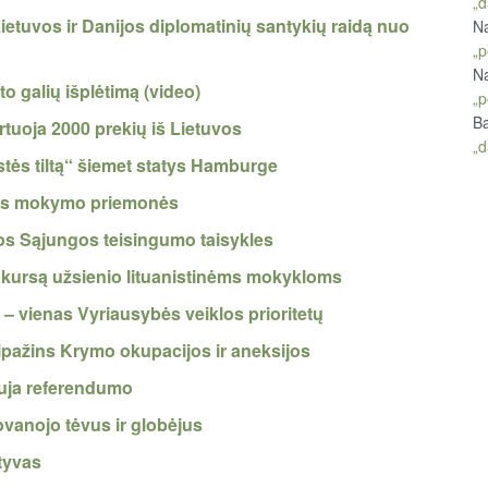
„d
ietuvos ir Danijos diplomatinių santykių raidą nuo
Na
„p
Na
o galių išplėtimą (video)
„p
Ba
rtuoja 2000 prekių iš Lietuvos
„d
tės tiltą“ šiemet statys Hamburge
kos mokymo priemonės
os Sąjungos teisingumo taisykles
onkursą užsienio lituanistinėms mokykloms
 – vienas Vyriausybės veiklos prioritetų
ipažins Krymo okupacijos ir aneksijos
auja referendumo
vanojo tėvus ir globėjus
tyvas