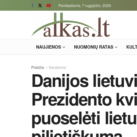
Penktadienis, 7 rugpjūčio, 2026
NAUJIENOS
NUOMONIŲ RATAS
KUL
Pradžia
Naujienos
Danijos lietu
Prezidento kv
puoselėti liet
pilietiškumą