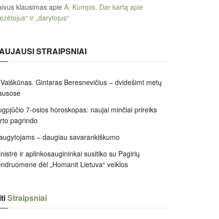
ivus klausimas
apie
A. Kumpis. Dar kartą apie
ezėtojus“ ir „darytojus“
AUJAUSI STRAIPSNIAI
 Vaiškūnas. Gintaras Beresnevičius – dvidešimt metų
ausose
gpjūčio 7-osios horoskopas: naujai minčiai prireiks
irto pagrindo
augytojams – daugiau savarankiškumo
nistrė ir aplinkosaugininkai susitiko su Pagirių
ndruomene dėl „Homanit Lietuva“ veiklos
ti
Straipsniai