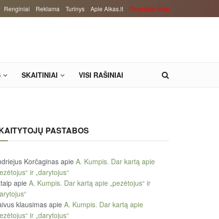
Renginiai
Reklama
Turinys
Apie Alkas.lt
Paremkite Alką
S
SKAITINIAI
VISI RAŠINIAI
KAITYTOJŲ PASTABOS
driejus Korčaginas
apie
A. Kumpis. Dar kartą apie
ezėtojus“ ir „darytojus“
taip
apie
A. Kumpis. Dar kartą apie „pezėtojus“ ir
arytojus“
ivus klausimas
apie
A. Kumpis. Dar kartą apie
ezėtojus“ ir „darytojus“