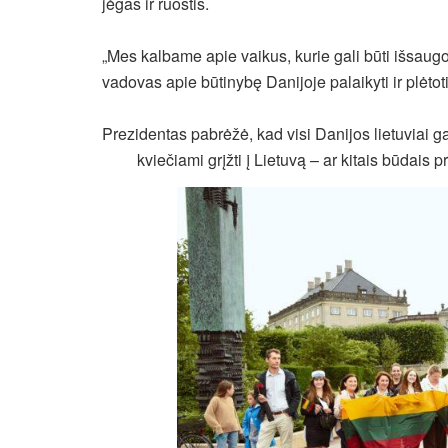
jėgas ir ruoštis.
„Mes kalbame apie vaikus, kurie gali būti išsaugot
vadovas apie būtinybę Danijoje palaikyti ir plėtoti
Prezidentas pabrėžė, kad visi Danijos lietuviai gal
kviečiami grįžti į Lietuvą – ar kitais būdais p