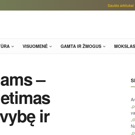
Saulės arkliukai
TŪRA
VISUOMENĖ
GAMTA IR ŽMOGUS
MOKSLA
viams –
S
ietimas
An
„p
uvybę ir
va
„d
Na
„p