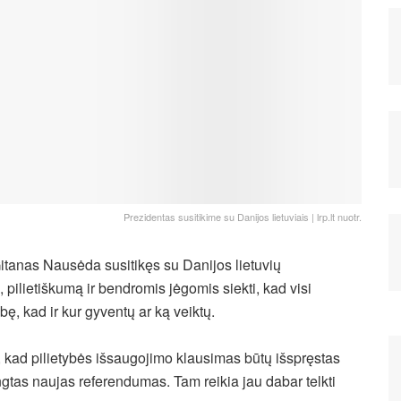
Prezidentas susitikime su Danijos lietuviais | lrp.lt nuotr.
itanas Nausėda susitikęs su Danijos lietuvių
 pilietiškumą ir bendromis jėgomis siekti, kad visi
ę, kad ir kur gyventų ar ką veiktų.
i, kad pilietybės išsaugojimo klausimas būtų išspręstas
ngtas naujas referendumas. Tam reikia jau dabar telkti