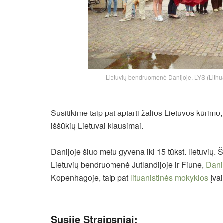
Lietuvių bendruomenė Danijoje. LYS (Lithu
Susitikime taip pat aptarti žalios Lietuvos kūrimo
iššūkių Lietuvai klausimai.
Danijoje šiuo metu gyvena iki 15 tūkst. lietuvių. Š
Lietuvių bendruomenė Jutlandijoje ir Fiune,
Dani
Kopenhagoje, taip pat
lituanistinės mokyklos
įvai
Susiję Straipsniai: