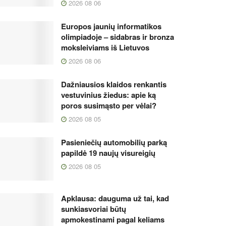
2026 08 06
Europos jaunių informatikos
olimpiadoje – sidabras ir bronza
moksleiviams iš Lietuvos
2026 08 06
Dažniausios klaidos renkantis
vestuvinius žiedus: apie ką
poros susimąsto per vėlai?
2026 08 05
Pasieniečių automobilių parką
papildė 19 naujų visureigių
2026 08 05
Apklausa: dauguma už tai, kad
sunkiasvoriai būtų
apmokestinami pagal keliams