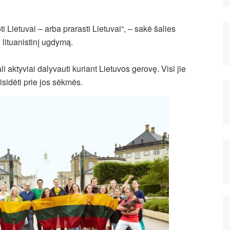
i Lietuvai – arba prarasti Lietuvai“, – sakė šalies
 lituanistinį ugdymą.
i aktyviai dalyvauti kuriant Lietuvos gerovę. Visi jie
risidėti prie jos sėkmės.