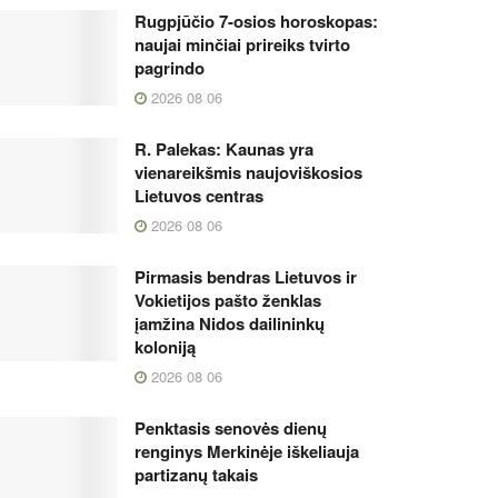
Rugpjūčio 7-osios horoskopas:
naujai minčiai prireiks tvirto
pagrindo
2026 08 06
R. Palekas: Kaunas yra
vienareikšmis naujoviškosios
Lietuvos centras
2026 08 06
Pirmasis bendras Lietuvos ir
Vokietijos pašto ženklas
įamžina Nidos dailininkų
koloniją
2026 08 06
Penktasis senovės dienų
renginys Merkinėje iškeliauja
partizanų takais