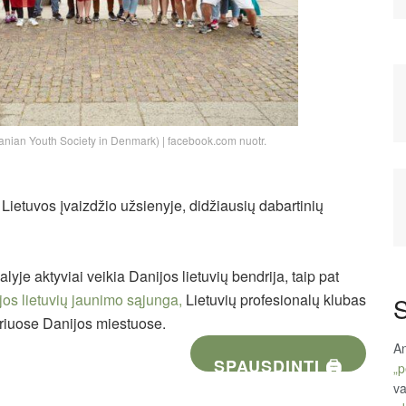
anian Youth Society in Denmark) | facebook.com nuotr.
, Lietuvos įvaizdžio užsienyje, didžiausių dabartinių
alyje aktyviai veikia Danijos lietuvių bendrija, taip pat
jos lietuvių jaunimo sąjunga,
Lietuvių profesionalų klubas
S
riuose Danijos miestuose.
An
SPAUSDINTI 🖨
„p
va