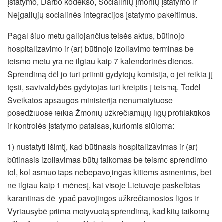
įstatymo, Darbo kodekso, Socialinių įmonių įstatymo ir
Neįgaliųjų socialinės integracijos įstatymo pakeitimus.
Pagal šiuo metu galiojančius teisės aktus, būtinojo
hospitalizavimo ir (ar) būtinojo izoliavimo terminas be
teismo metu yra ne ilgiau kaip 7 kalendorinės dienos.
Sprendimą dėl jo turi priimti gydytojų komisija, o jei reikia jį
tęsti, savivaldybės gydytojas turi kreiptis į teismą. Todėl
Sveikatos apsaugos ministerija nenumatytuose
posėdžiuose teikia Žmonių užkrečiamųjų ligų profilaktikos
ir kontrolės įstatymo pataisas, kuriomis siūloma:
1) nustatyti išimtį, kad būtinasis hospitalizavimas ir (ar)
būtinasis izoliavimas būtų taikomas be teismo sprendimo
tol, kol asmuo taps nebepavojingas kitiems asmenims, bet
ne ilgiau kaip 1 mėnesį, kai visoje Lietuvoje paskelbtas
karantinas dėl ypač pavojingos užkrečiamosios ligos ir
Vyriausybė priima motyvuotą sprendimą, kad kitų taikomų