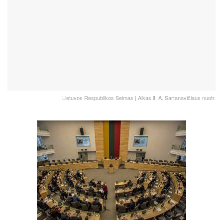
Lietuvos Respublikos Seimas | Alkas.lt, A. Sartanavičiaus nuotr.