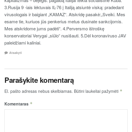
kapitalizmas – bejėgis: pagalbą Italijai teikia socialistinė Kuba.
3.Rusija 9 -iais lėktuvais IL-76 į Italiją atsiuntė viską: pradedant
virusologais ir baigiant „KAMAZ“. Atskridę pasakė:„Sveiki. Mes
esame tie, kuriuos jūs penkerius metus dusinate sankcijomis.
Mes atskridome jums padėti“. 4.Perversmo ištroškę
konservatoriai Verygai „siūlo“ nusišauti. 5.Dėl koronaviruso JAV
paleidžiami kaliniai.
Atsakyti
Parašykite komentarą
El. pašto adresas nebus skelbiamas.
Būtini laukeliai pažymėti
*
Komentaras
*