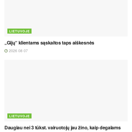
LIETUVOJE
„Gijų“ klientams sąskaitos taps aiškesnės
2026 08 07
LIETUVOJE
Daugiau nei 3 tūkst. vairuotojų jau žino, kaip degalams