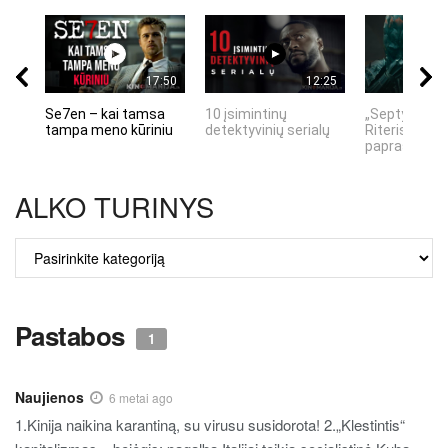
17:50
12:25
Se7en – kai tamsa
10 įsimintinų
„Septynių Ka
tampa meno kūriniu
detektyvinių serialų
Riteris" – kai
paprastumas
ALKO TURINYS
ALKO
TURINYS
Pastabos
1
Naujienos
6 metai ago
1.Kinija naikina karantiną, su virusu susidorota! 2.„Klestintis“