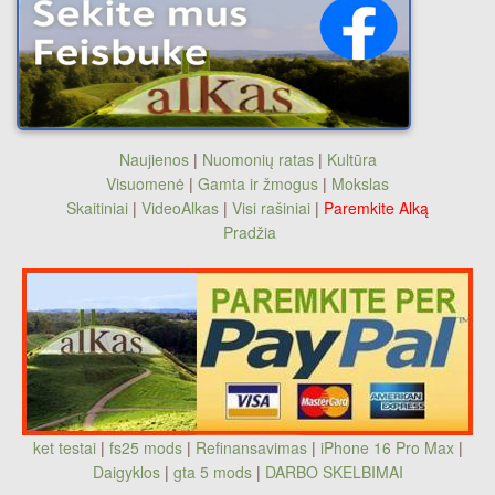
Naujienos
|
Nuomonių ratas
|
Kultūra
Visuomenė
|
Gamta ir žmogus
|
Mokslas
Skaitiniai
|
VideoAlkas
|
Visi rašiniai
|
Paremkite Alką
Pradžia
ket testai
|
fs25 mods
|
Refinansavimas
|
iPhone 16 Pro Max
|
Daigyklos
|
gta 5 mods
|
DARBO SKELBIMAI