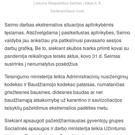
Lietuvos Respublikos Seimas | Alkas.lt, A.
Sartanavičiaus nuotr.
Seimo darbas ekstremalios situacijos aplinkybėmis
tęsiamas. Atsižvelgdama į pasikeitusias aplinkybes, Seimo
valdyba jau anksčiau yra patikslinusi pavasario sesijos
darbų grafiką. Be to, siekiant skubos tvarka priimti kovai su
pandemija reikalingus teisės aktus, kovo 31 d. Seimas
susirinks į nenumatytus posėdžius
Teisingumo ministerija teikia Administracinių nusižengimų
kodekso ir Baudžiamojo kodekso pataisas, numatančias
griežtesnes bausmes,
didesnes baudas ar net
baudžiamąją atsakomybę už karantino ir saviizoliacijos
taisyklių pažeidimus ekstremalios padėties metu.
Siekiant apsaugoti pažeidžiamiausias gyventojų grupes
Socialinės apsaugos ir darbo ministerija teikia Užimtumo