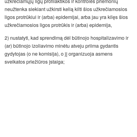
užkrečiamųjų ligų profilaktikos ir kontrolės priemonių
neužtenka siekiant užkirsti kelią kilti šios užkrečiamosios
ligos protrūkiui ir (arba) epidemijai, arba jau yra kilęs šios
užkrečiamosios ligos protrūkis ir (arba) epidemija,
2) nustatyti, kad sprendimą dėl būtinojo hospitalizavimo ir
(ar) būtinojo izoliavimo minėtu atveju priima gydantis
gydytojas (o ne komisija), o jį organizuoja asmens
sveikatos priežiūros įstaiga;