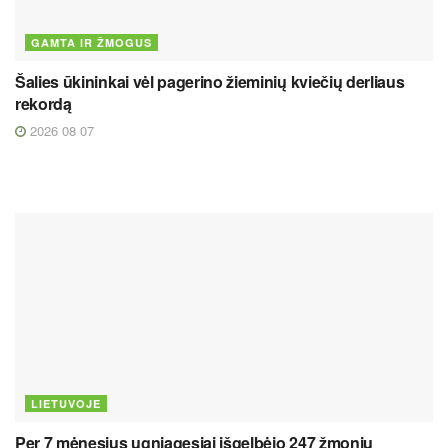
GAMTA IR ŽMOGUS
Šalies ūkininkai vėl pagerino žieminių kviečių derliaus
rekordą
2026 08 07
LIETUVOJE
Per 7 mėnesius ugniagesiai išgelbėjo 247 žmonių