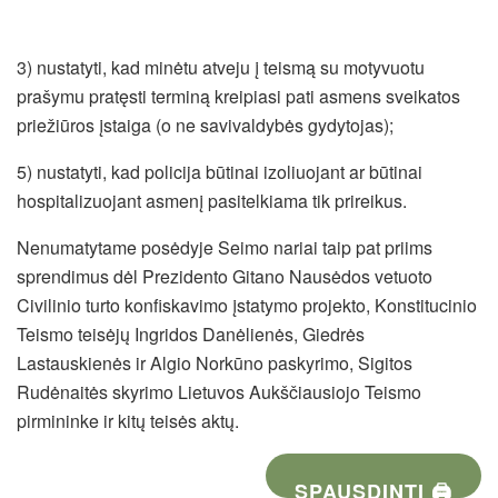
3) nustatyti, kad minėtu atveju į teismą su motyvuotu
prašymu pratęsti terminą kreipiasi pati asmens sveikatos
priežiūros įstaiga (o ne savivaldybės gydytojas);
5) nustatyti, kad policija būtinai izoliuojant ar būtinai
hospitalizuojant asmenį pasitelkiama tik prireikus.
Nenumatytame posėdyje Seimo nariai taip pat priims
sprendimus dėl Prezidento Gitano Nausėdos vetuoto
Civilinio turto konfiskavimo įstatymo projekto, Konstitucinio
Teismo teisėjų Ingridos Danėlienės, Giedrės
Lastauskienės ir Algio Norkūno paskyrimo, Sigitos
Rudėnaitės skyrimo Lietuvos Aukščiausiojo Teismo
pirmininke ir kitų teisės aktų.
SPAUSDINTI 🖨