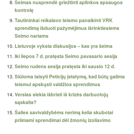
Seimas nusprendė griežtinti aplinkos apsaugos
kontrolę
Tautininkai reikalavo teismo panaikinti VRK
sprendimą išduoti pažymėjimus išrinktiesiems
Seimo nariams
Lietuvoje vyksta diskusijos – kas yra šeima
Iki liepos 7 d. pratęsta Seimo pavasario sesija
Seimo rudens sesija pratęsta iki sausio 12 d.
Siūloma taisyti Peticijų įstatymą, kad būtų galima
teismui apskųsti valdžios sprendimus
Verslas siekia išbristi iš krizės darbuotojų
sąskaita?
Šalies savivaldybėms nerimą kelia skubotai
priimami sprendimai dėl žmonių izoliavimo