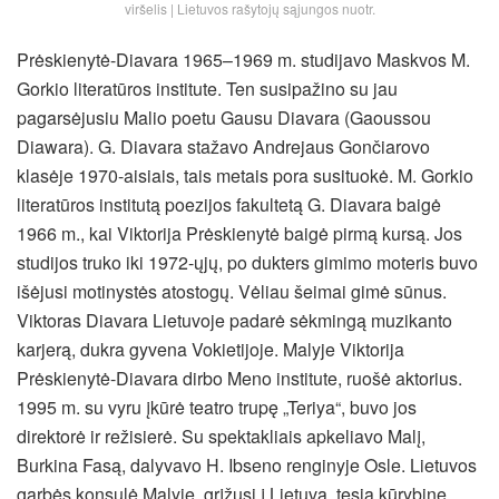
viršelis | Lietuvos rašytojų sąjungos nuotr.
Prėskienytė-Diavara 1965–1969 m. studijavo Maskvos M.
Gorkio literatūros institute. Ten susipažino su jau
pagarsėjusiu Malio poetu Gausu Diavara (Gaoussou
Diawara). G. Diavara stažavo Andrejaus Gončiarovo
klasėje 1970-aisiais, tais metais pora susituokė. M. Gorkio
literatūros institutą poezijos fakultetą G. Diavara baigė
1966 m., kai Viktorija Prėskienytė baigė pirmą kursą. Jos
studijos truko iki 1972-ųjų, po dukters gimimo moteris buvo
išėjusi motinystės atostogų. Vėliau šeimai gimė sūnus.
Viktoras Diavara Lietuvoje padarė sėkmingą muzikanto
karjerą, dukra gyvena Vokietijoje. Malyje Viktorija
Prėskienytė-Diavara dirbo Meno institute, ruošė aktorius.
1995 m. su vyru įkūrė teatro trupę „Teriya“, buvo jos
direktorė ir režisierė. Su spektakliais apkeliavo Malį,
Burkina Fasą, dalyvavo H. Ibseno renginyje Osle. Lietuvos
garbės konsulė Malyje, grįžusi į Lietuvą, tęsia kūrybinę