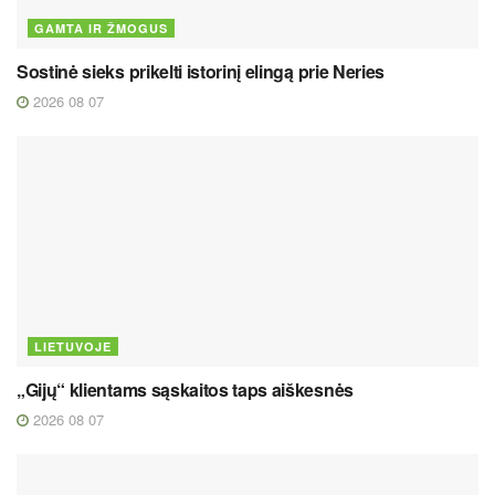
GAMTA IR ŽMOGUS
Sostinė sieks prikelti istorinį elingą prie Neries
2026 08 07
LIETUVOJE
„Gijų“ klientams sąskaitos taps aiškesnės
2026 08 07