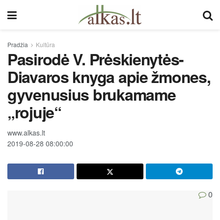
Pradžia
Kultūra
Pasirodė V. Prėskienytės-
Diavaros knyga apie žmones,
gyvenusius brukamame
„rojuje“
www.alkas.lt
2019-08-28 08:00:00
0