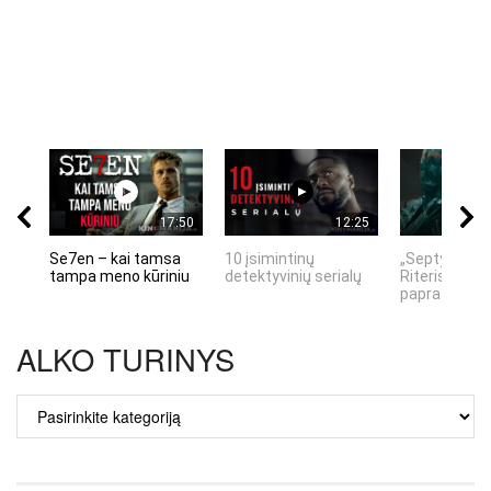
17:50
12:25
Se7en – kai tamsa
10 įsimintinų
„Septynių Ka
tampa meno kūriniu
detektyvinių serialų
Riteris" – kai
paprastumas
ALKO TURINYS
ALKO
TURINYS