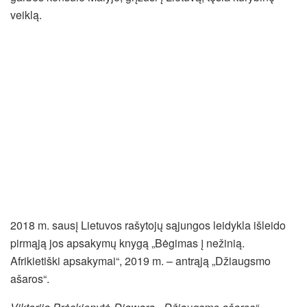
veiklą.
2018 m. sausį Lietuvos rašytojų sąjungos leidykla išleido
pirmąją jos apsakymų knygą „Bėgimas į nežinią.
Afrikietiški apsakymai“, 2019 m. – antrąją „Džiaugsmo
ašaros“.