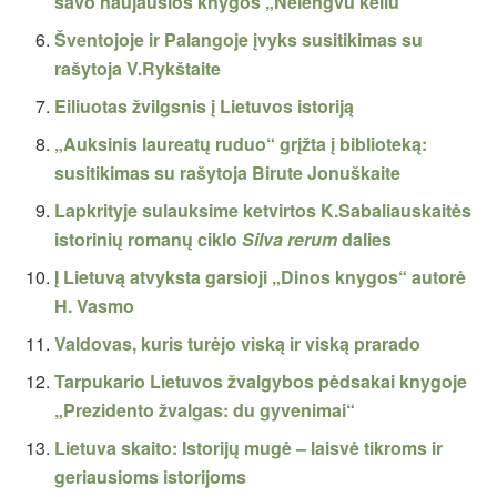
savo naujausios knygos „Nelengvu keliu“
Šventojoje ir Palangoje įvyks susitikimas su
rašytoja V.Rykštaite
Eiliuotas žvilgsnis į Lietuvos istoriją
„Auksinis laureatų ruduo“ grįžta į biblioteką:
susitikimas su rašytoja Birute Jonuškaite
Lapkrityje sulauksime ketvirtos K.Sabaliauskaitės
istorinių romanų ciklo
Silva rerum
dalies
Į Lietuvą atvyksta garsioji „Dinos knygos“ autorė
H. Vasmo
Valdovas, kuris turėjo viską ir viską prarado
Tarpukario Lietuvos žvalgybos pėdsakai knygoje
„Prezidento žvalgas: du gyvenimai“
Lietuva skaito: Istorijų mugė – laisvė tikroms ir
geriausioms istorijoms