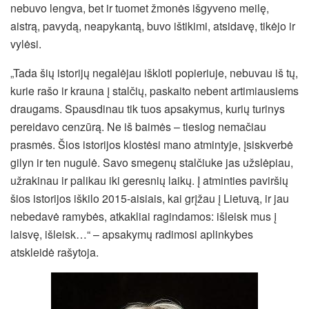
nebuvo lengva, bet ir tuomet žmonės išgyveno meilę,
aistrą, pavydą, neapykantą, buvo ištikimi, atsidavę, tikėjo ir
vylėsi.
„Tada šių istorijų negalėjau iškloti popieriuje, nebuvau iš tų,
kurie rašo ir krauna į stalčių, paskaito nebent artimiausiems
draugams. Spausdinau tik tuos apsakymus, kurių turinys
pereidavo cenzūrą. Ne iš baimės – tiesiog nemačiau
prasmės. Šios istorijos klostėsi mano atmintyje, įsiskverbė
gilyn ir ten nugulė. Savo smegenų stalčiuke jas užslėpiau,
užrakinau ir palikau iki geresnių laikų. Į atminties paviršių
šios istorijos iškilo 2015-aisiais, kai grįžau į Lietuvą, ir jau
nebedavė ramybės, atkakliai ragindamos: išleisk mus į
laisvę, išleisk…“ – apsakymų radimosi aplinkybes
atskleidė rašytoja.