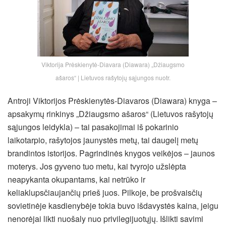
Viktorija Prėskienytė-Diavara (Diawara) „Džiaugsmo
ašaros“ | Lietuvos rašytojų sąjungos nuotr.
Antroji Viktorijos Prėskienytės-Diavaros (Diawara) knyga –
apsakymų rinkinys „Džiaugsmo ašaros“ (Lietuvos rašytojų
sąjungos leidykla) – tai pasakojimai iš pokarinio
laikotarpio, rašytojos jaunystės metų, tai daugelį metų
brandintos istorijos. Pagrindinės knygos veikėjos – jaunos
moterys. Jos gyveno tuo metu, kai tvyrojo užslėpta
neapykanta okupantams, kai netrūko ir
keliaklupsčiaujančių prieš juos. Pilkoje, be prošvaisčių
sovietinėje kasdienybėje tokia buvo išdavystės kaina, jeigu
nenorėjai likti nuošaly nuo privilegijuotųjų.
Išlikti savimi