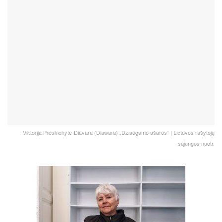
Viktorija Prėskienytė-Diavara (Diawara) „Džiaugsmo ašaros“ | Lietuvos rašytojų
sąjungos nuotr.