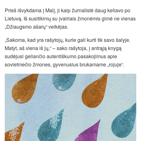
Prieš išvykdama į Malį, ji kaip žurnalistė daug keliavo po
Lietuvą. Iš susitikimų su įvairiais žmonėmis gimė ne vienas
„Džiaugsmo ašarų“ veikėjas.
„Sakoma, kad yra rašytojų, kurie gali kurti tik savo šalyje.
Matyt, aš viena iš jų,“ – sako rašytoja, į antrąją knygą
sudėjusi geliančio autentiškumo pasakojimus apie
sovietmečio žmones, gyvenusius brukamame „rojuje“.