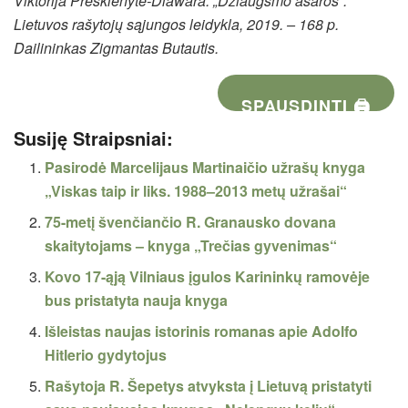
Viktorija Prėskienytė-Diawara. „Džiaugsmo ašaros“.
Lietuvos rašytojų sąjungos leidykla, 2019. – 168 p.
Dailininkas Zigmantas Butautis.
SPAUSDINTI 🖨
Susiję Straipsniai:
Pasirodė Marcelijaus Martinaičio užrašų knyga
„Viskas taip ir liks. 1988–2013 metų užrašai“
75-metį švenčiančio R. Granausko dovana
skaitytojams – knyga „Trečias gyvenimas“
Kovo 17-ąją Vilniaus įgulos Karininkų ramovėje
bus pristatyta nauja knyga
Išleistas naujas istorinis romanas apie Adolfo
Hitlerio gydytojus
Rašytoja R. Šepetys atvyksta į Lietuvą pristatyti