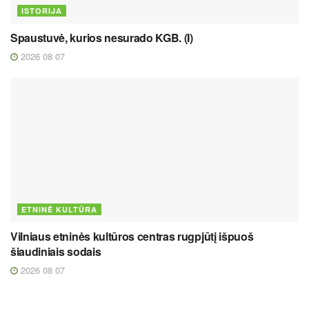
ISTORIJA
Spaustuvė, kurios nesurado KGB. (I)
2026 08 07
ETNINĖ KULTŪRA
Vilniaus etninės kultūros centras rugpjūtį išpuoš
šiaudiniais sodais
2026 08 07