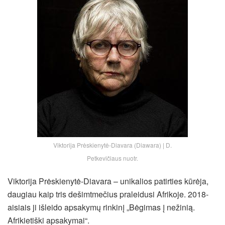
Viktorija Prėskienytė-Diavara (Diawara) | D.
Petkevičiaus nuotr.
Viktorija Prėskienytė-Diavara – unikalios patirties kūrėja,
daugiau kaip tris dešimtmečius praleidusi Afrikoje. 2018-
aisiais ji išleido apsakymų rinkinį „Bėgimas į nežinią.
Afrikietiški apsakymai“.