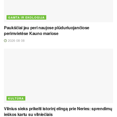
GAMTA IR EKOLOGIJA
Paukščiai jau peri naujose plūduriuojančiose
perimvietėse Kauno mariose
2026 08 08
KULTŪRA
Vilnius sieks prikelti istorinį elingą prie Neries: sprendimų
ieškos kartu su vilniečiais