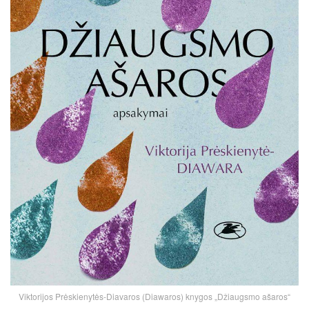
Viktorijos Prėskienytės-Diavaros (Diawaros) knygos „Džiaugsmo ašaros“