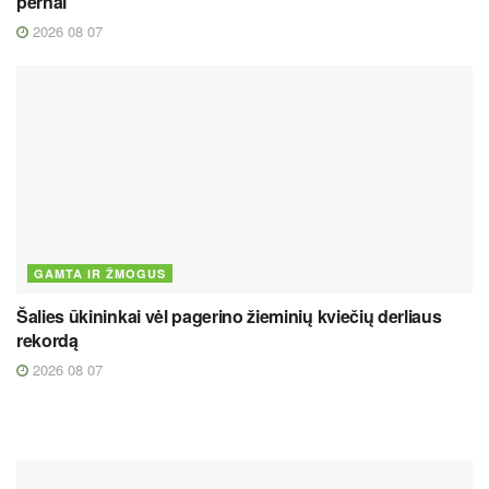
pernai
2026 08 07
GAMTA IR ŽMOGUS
Šalies ūkininkai vėl pagerino žieminių kviečių derliaus
rekordą
2026 08 07