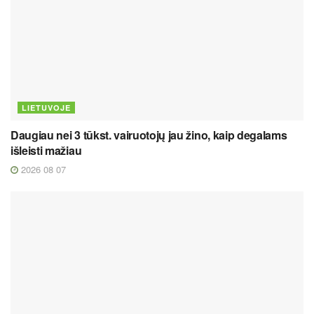
LIETUVOJE
Daugiau nei 3 tūkst. vairuotojų jau žino, kaip degalams
išleisti mažiau
2026 08 07