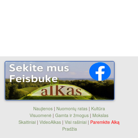
Naujienos
|
Nuomonių ratas
|
Kultūra
Visuomenė
|
Gamta ir žmogus
|
Mokslas
Skaitiniai
|
VideoAlkas
|
Visi rašiniai
|
Paremkite Alką
Pradžia