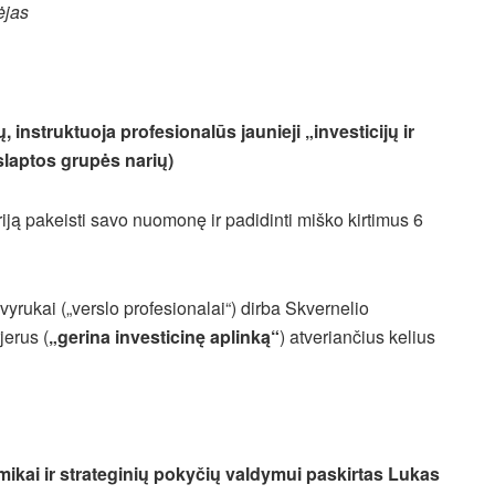
ėjas
 instruktuoja profesionalūs jaunieji „investicijų ir
slaptos grupės narių)
iją pakeisti savo nuomonę ir padidinti miško kirtimus 6
kai („verslo profesionalai“) dirba Skvernelio
jerus (
„gerina investicinę aplinką“
) atveriančius kelius
ikai ir strateginių pokyčių valdymui paskirtas Lukas