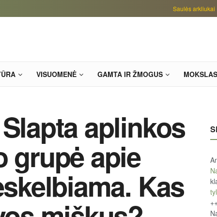
Saulės arkliukai
TŪRA
VISUOMENĖ
GAMTA IR ŽMOGUS
MOKSLA
 Slapta aplinkos
S
o grupė apie
An
Na
neskelbiama. Kas
kl
tyl
uvos miškus?
+
Na