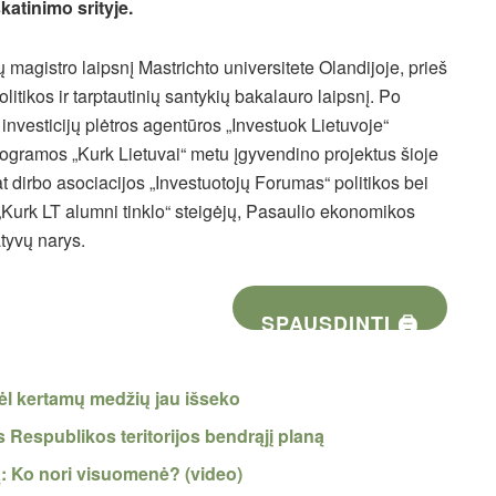
katinimo srityje.
 magistro laipsnį Mastrichto universitete Olandijoje, prieš
olitikos ir tarptautinių santykių bakalauro laipsnį. Po
 investicijų plėtros agentūros „Investuok Lietuvoje“
ogramos „Kurk Lietuvai“ metu įgyvendino projektus šioje
t dirbo asociacijos „Investuotojų Forumas“ politikos bei
 „Kurk LT alumni tinklo“ steigėjų, Pasaulio ekonomikos
tyvų narys.
SPAUSDINTI 🖨
dėl kertamų medžių jau išseko
s Respublikos teritorijos bendrąjį planą
ą: Ko nori visuomenė? (video)