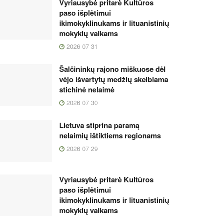
Vyriausybė pritarė Kultūros
paso išplėtimui
ikimokyklinukams ir lituanistinių
mokyklų vaikams
2026 07 31
Šalčininkų rajono miškuose dėl
vėjo išvartytų medžių skelbiama
stichinė nelaimė
2026 07 30
Lietuva stiprina paramą
nelaimių ištiktiems regionams
2026 07 29
Vyriausybė pritarė Kultūros
paso išplėtimui
ikimokyklinukams ir lituanistinių
mokyklų vaikams