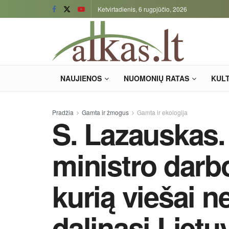
Ketvirtadienis, 6 rugpjūčio, 2026
NAUJIENOS
NUOMONIŲ RATAS
KUL
Pradžia
Gamta ir žmogus
Gamta ir ekologija
S. Lazauskas.
ministro darb
kurią viešai 
dalinasi Liet