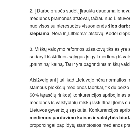
2. Į Darbo grupės sudėtį įtraukta dauguma lengvai 
medienos pramonės atstovai, tačiau nuo Lietuvo
nuo visos suinteresuotos visuomenės
šios darb
slepiama
. Nėra ir
„
Litbioma“ atstovų. Kodėl slepi
3. Miškų valdymo reformos užsakovų tikslas yra 
sudaryti išskirtines sąlygas įsigyti medieną iš va
„
priimtiną“ kainą. Tai ir yra pagrindinis miškų val
Atsižvelgiant į tai, kad Lietuvoje nėra normalios 
stambūs plokščių medienos fabrikai, tik du beržo 
60% tąrasčių rinkos) konkurencijos apribojimas s
medienos iš valstybinių miškų išskirtinai jiems su
Lietuvos gyventojų sąskaita. Konkurencijos aprib
medienos pardavimo kainas ir valstybės biu
proporcingai papildytų stambiosios medienos pr