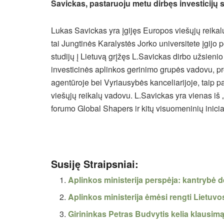
Savickas, pastaruoju metu dirbęs investicijų s
Lukas Savickas yra įgijęs Europos viešųjų reikalų
tai Jungtinės Karalystės Jorko universitete įgijo p
studijų į Lietuvą grįžęs L.Savickas dirbo užsienio
investicinės aplinkos gerinimo grupės vadovu, pr
agentūroje bei Vyriausybės kanceliarijoje, taip pa
viešųjų reikalų vadovu. L.Savickas yra vienas iš
forumo Global Shapers ir kitų visuomeninių inicia
Susiję Straipsniai:
Aplinkos ministerija perspėja: kantrybė 
Aplinkos ministerija ėmėsi rengti Lietuvo
Girininkas Petras Budvytis kelia klausim