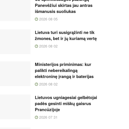
Panevėžiui skirtas jau antras
išmanusis suoliukas
2026 08 05
Lietuva turi susigrąžinti ne tik
žmones, bet ir jų kuriamą vertę
2026 08 02
Ministerijos priminimas: kur
palikti nebereikalingą
elektroninę įrangą ir baterijas
2026 08 02
Lietuvos ugniagesiai gelbėtojai
padės gesinti miškų gaisrus
Prancūzijoje
2026 07 31