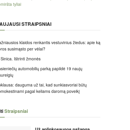
miršta tyliai
AUJAUSI STRAIPSNIAI
žniausios klaidos renkantis vestuvinius žiedus: apie ką
ros susimąsto per vėlai?
 Sinica. Ištrinti žmonės
sieniečių automobilių parką papildė 19 naujų
sureigių
klausa: dauguma už tai, kad sunkiasvoriai būtų
mokestinami pagal keliams daromą poveikį
ti
Straipsniai
Už aplinkosaugos pažangą