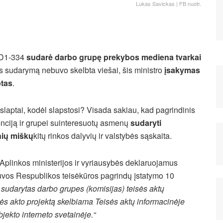
Lukas Savickas | FB nuotr.
 D1-334
sudarė darbo grupę prekybos mediena tvarkai
s sudarymą nebuvo skelbta viešai, šis ministro
įsakymas
btas
.
slaptai, kodėl slapstosi? Visada sakiau, kad pagrindinis
nciją ir grupei suinteresuotų asmenų
sudaryti
inių miškų
kitų rinkos dalyvių ir valstybės sąskaita.
Aplinkos ministerijos ir vyriausybės deklaruojamus
tuvos Respublikos teisėkūros pagrindų įstatymo 10
e sudarytas darbo grupes (komisijas) teisės aktų
isės akto projektą skelbiama Teisės aktų informacinėje
jekto interneto svetainėje.“