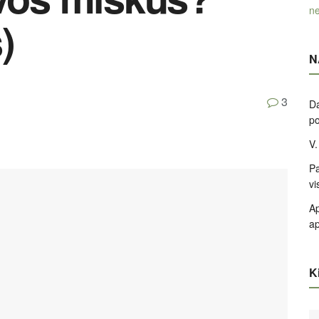
ne
)
N
3
Da
po
V.
Pa
vi
Ap
ap
Ki