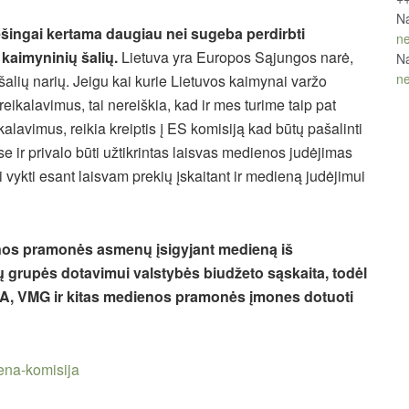
Na
šingai kertama daugiau nei sugeba perdirbti
ne
kaimyninių šalių.
Lietuva yra Europos Sąjungos narė,
Na
ne
p šalių narių. Jeigu kai kurie Lietuvos kaimynai varžo
ikalavimus, tai nereiškia, kad ir mes turime taip pat
kalavimus, reikia kreiptis į ES komisiją kad būtų pašalinti
ir privalo būti užtikrintas laisvas medienos judėjimas
 vykti esant laisvam prekių įskaitant ir medieną judėjimui
enos pramonės asmenų įsigyjant medieną iš
ų grupės dotavimui valstybės biudžeto sąskaita, todėl
EA, VMG ir kitas medienos pramonės įmones dotuoti
na-komisija