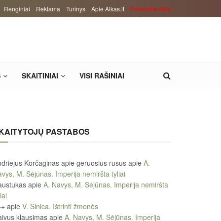
Renginiai
Reklama
Turinys
Apie Alkas.lt
Paremkite Alką
S
SKAITINIAI
VISI RAŠINIAI
KAITYTOJŲ PASTABOS
driejus Korčaginas apie geruosius rusus
apie
A.
vys, M. Sėjūnas. Imperija nemiršta tyliai
austukas
apie
A. Navys, M. Sėjūnas. Imperija nemiršta
iai
++
apie
V. Sinica. Ištrinti žmonės
ivus klausimas
apie
A. Navys, M. Sėjūnas. Imperija