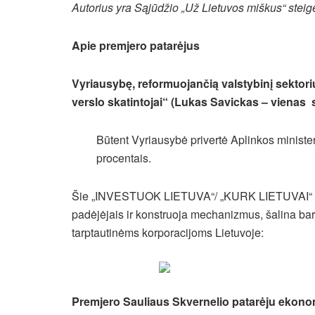
Autorius yra Sąjūdžio „Už Lietuvos miškus“ steig
Apie premjero patarėjus
Vyriausybę, reformuojančią valstybinį sektorių,
verslo skatintojai“ (Lukas Savickas – vienas 
Būtent Vyriausybė privertė Aplinkos minister
procentais.
Šie „INVESTUOK LIETUVA“/ „KURK LIETUVAI“ vyru
padėjėjais ir konstruoja mechanizmus, šalina bar
tarptautinėms korporacijoms Lietuvoje:
Premjero Sauliaus Skvernelio patarėju ekonom