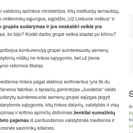
valdomų aplinkos ministerijos, kitų institucijų tarnautojų,
s miškininkų sąjungos, sąjūdžio
„
Už Lietuvos miškus“ ir
o grupės sudarymas ir jos neskaidri veikla yra
asi, ko bijo? Kodėl darbo grupė veikia slaptai po kilimu?
apribojus konkurenciją grupei suinteresuotų asmenų
lstybinių miškų ne rinkos sąlygomis, bet už jiems
dymo reformos tikslas.
medienos rinkos pagal atskirus sortimentus (yra tik du
faneros fabrikai, o tąrasčių gamintojas
„
Juodeliai“ valdo
S
udarytų suinteresuotai asmenų grupei sąlygas įsigyti
darytomis sąlygomis, kitų rinkos dalyvių, valstybės ir visų
An
ojimas ir kirtimo apimčių didinimas
ženkliai sumažintų
Na
kl
džeto pajamas
iš parduodamos valstybinės medienos ir
tyl
amonės savininkų kišenes.
+