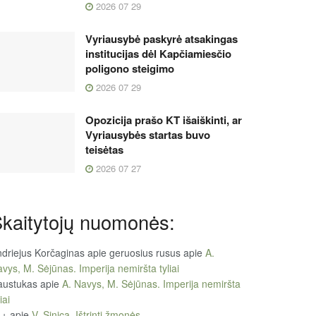
2026 07 29
Vyriausybė paskyrė atsakingas
institucijas dėl Kapčiamiesčio
poligono steigimo
2026 07 29
Opozicija prašo KT išaiškinti, ar
Vyriausybės startas buvo
teisėtas
2026 07 27
kaitytojų nuomonės:
driejus Korčaginas apie geruosius rusus
apie
A.
vys, M. Sėjūnas. Imperija nemiršta tyliai
austukas
apie
A. Navys, M. Sėjūnas. Imperija nemiršta
iai
++
apie
V. Sinica. Ištrinti žmonės