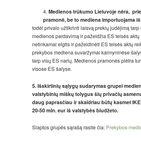
4.
Medienos trūkumo Lietuvoje nėra, prie
pramonė, be to mediena importuojama iš 
todėl privalo užtikrinti laisvą prekių judėjimą tar
medienos pardavimą ir pažeidžia ES teisės aktų re
netinkamai elgtis ir pažeidinėti ES teisės aktų rei
prekybos mediena suvaržymai kaimyninėse šalyse 
tarp visų ES narių. Medienos pramonės plėtra turi
visose ES šalyse.
5. Išskirtinių sąlygų sudarymas grupei medi
valstybinių miškų tolygus šių privačių asmen
daug paprasčiau ir skaidriau būtų kasmet IK
20-50 mln. eur iš valstybės biudžeto.
Slaptos grupės sąrašą rasite čia:
Prekybos-medie