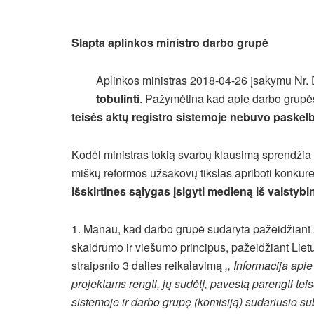
Slapta aplinkos ministro darbo grupė
Aplinkos ministras 2018-04-26 įsakymu Nr.
tobulinti
. Pažymėtina kad apie darbo grupė
teisės aktų registro sistemoje nebuvo paskel
Kodėl ministras tokią svarbų klausimą sprendžia 
miškų reformos užsakovų tikslas apriboti konkure
išskirtines sąlygas įsigyti medieną iš valstyb
1. Manau, kad darbo grupė sudaryta pažeidžiant 
skaidrumo ir viešumo principus, pažeidžiant Lie
straipsnio 3 dalies reikalavimą
,, Informacija api
projektams rengti, jų sudėtį, pavestą parengti te
sistemoje ir darbo grupę (komisiją) sudariusio sub