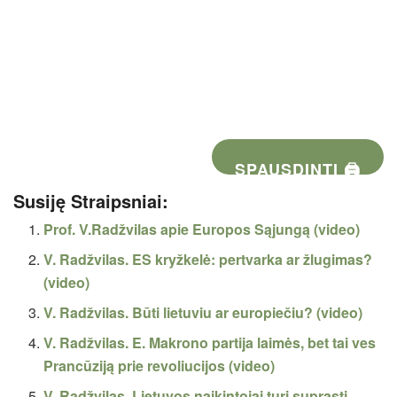
SPAUSDINTI 🖨
Susiję Straipsniai:
Prof. V.Radžvilas apie Europos Sąjungą (video)
V. Radžvilas. ES kryžkelė: pertvarka ar žlugimas?
(video)
V. Radžvilas. Būti lietuviu ar europiečiu? (video)
V. Radžvilas. E. Makrono partija laimės, bet tai ves
Prancūziją prie revoliucijos (video)
V. Radžvilas. Lietuvos naikintojai turi suprasti –