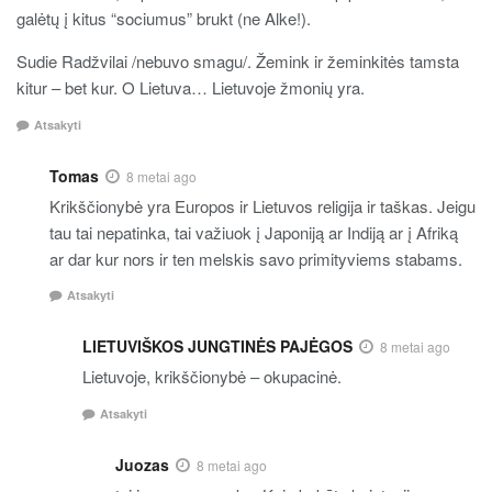
galėtų į kitus “sociumus” brukt (ne Alke!).
Sudie Radžvilai /nebuvo smagu/. Žemink ir žeminkitės tamsta
kitur – bet kur. O Lietuva… Lietuvoje žmonių yra.
Atsakyti
Tomas
8 metai ago
Krikščionybė yra Europos ir Lietuvos religija ir taškas. Jeigu
tau tai nepatinka, tai važiuok į Japoniją ar Indiją ar į Afriką
ar dar kur nors ir ten melskis savo primityviems stabams.
Atsakyti
LIETUVIŠKOS JUNGTINĖS PAJĖGOS
8 metai ago
Lietuvoje, krikščionybė – okupacinė.
Atsakyti
Juozas
8 metai ago