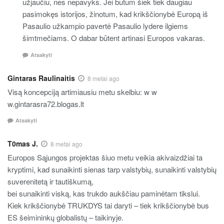
užjaučiu, nes nepavyks. Jei būtum šiek tiek daugiau
pasimokęs istorijos, žinotum, kad krikščionybė Europą iš
Pasaulio užkampio pavertė Pasaulio lydere ilgiems
šimtmečiams. O dabar būtent artinasi Europos vakaras.
Atsakyti
Gintaras Raulinaitis
8 metai ago
Visą koncepciją artimiausiu metu skelbiu: w w
w.gintarasra72.blogas.lt
Atsakyti
T0mas J.
8 metai ago
Europos Sąjungos projektas šiuo metu veikia akivaizdžiai ta
kryptimi, kad sunaikinti sienas tarp valstybių, sunaikinti valstybių
suverenitetą ir tautiškumą,
bei sunaikinti viską, kas trukdo aukščiau paminėtam tikslui.
Kiek krikščionybė TRUKDYS tai daryti – tiek krikščionybė bus
ES šeimininkų globalistų – taikinyje.