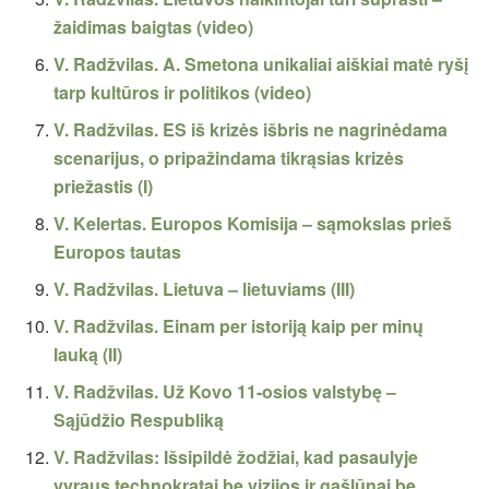
žaidimas baigtas (video)
V. Radžvilas. A. Smetona unikaliai aiškiai matė ryšį
tarp kultūros ir politikos (video)
V. Radžvilas. ES iš krizės išbris ne nagrinėdama
scenarijus, o pripažindama tikrąsias krizės
priežastis (I)
V. Kelertas. Europos Komisija – sąmokslas prieš
Europos tautas
V. Radžvilas. Lietuva – lietuviams (III)
V. Radžvilas. Einam per istoriją kaip per minų
lauką (II)
V. Radžvilas. Už Kovo 11-osios valstybę –
Sąjūdžio Respubliką
V. Radžvilas: Išsipildė žodžiai, kad pasaulyje
vyraus technokratai be vizijos ir gašlūnai be