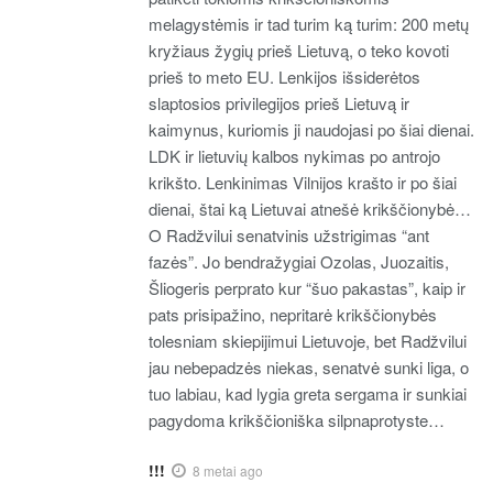
melagystėmis ir tad turim ką turim: 200 metų
kryžiaus žygių prieš Lietuvą, o teko kovoti
prieš to meto EU. Lenkijos išsiderėtos
slaptosios privilegijos prieš Lietuvą ir
kaimynus, kuriomis ji naudojasi po šiai dienai.
LDK ir lietuvių kalbos nykimas po antrojo
krikšto. Lenkinimas Vilnijos krašto ir po šiai
dienai, štai ką Lietuvai atnešė krikščionybė…
O Radžvilui senatvinis užstrigimas “ant
fazės”. Jo bendražygiai Ozolas, Juozaitis,
Šliogeris perprato kur “šuo pakastas”, kaip ir
pats prisipažino, nepritarė krikščionybės
tolesniam skiepijimui Lietuvoje, bet Radžvilui
jau nebepadzės niekas, senatvė sunki liga, o
tuo labiau, kad lygia greta sergama ir sunkiai
pagydoma krikščioniška silpnaprotyste…
!!!
8 metai ago