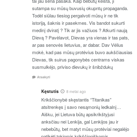
tai jau sena pasaka. Kaip bebūtų keista, ji
sutampa su mūsų buvusių okupntų propaganda.
Todėl siūlau tiesiog pergalvoti mūsų ir ne tik
istoriją, šaknis ir pasekmes. Vis bandot sukurti
medinį dviratį ? Tik ar jis važiuos ? Atkurti naują
Dievą ? Pavėlavot, Dievas yra vienas ir tas pats,
ar pas senovės lietuvius, ar dabar. Dav Vėlius
mokė, kad pas mūsų protėvius buvo aukščiausias
Dievas, tik suirus pagonybės centrams viskas
susmulkėjo, priviso dievukų ir šnibždukų
Atsakyti
Kęstutis
8 metai ago
Krikščionybė skęstantis “Titanikas”
atsitrenkęs į savo nesąmonių ledkalnį…
Aišku, jei Lietuva būtų apsikrikštyjusi
anksčiau nei Lenkija, gal Lenkijos jau ir
nebebūtų, bet matyt mūsų protėviai negalėjo
patikėti tokiomis krikščioniškomis