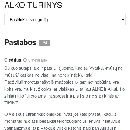
ALKO TURINYS
ALKO
TURINYS
Pastabos
24
Giedrius
8 metai ago
Su kuo sutapsi tuo ir pats…. (jutome, kad su Vytuku, /mūsų ne
mūsų?/ kažkas ne visai, na ne tep ir tiek), -taigi
Radžviluii /norėtųs tašyt iš mažosios r./ tapt net nebūtina; yra
koks yra, mulkis, žioplys, ar visiškas… tai jau ALKE ir Alkui, šio
žiniatinklio “tikėtojams” nuspręst ir a p s i s p r ę s t; tikintis ar
TIKINT.
O visiškus ultrakrikščioniškos invazijos (atsiprašau, kad…)
monstrus nuolat ir besaikiai terorizuojančius lietuvą ir lietuvius
vatikanizmais, taip – tokius virškrikštonis kaip pan Ališausk,