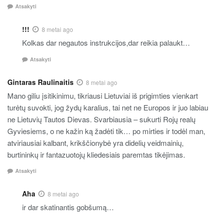
Atsakyti
!!!
8 metai ago
Kolkas dar negautos instrukcijos,dar reikia palaukt…
Atsakyti
Gintaras Raulinaitis
8 metai ago
Mano giliu įsitikinimu, tikriausi Lietuviai iš prigimties vienkart
turėtų suvokti, jog žydų karalius, tai net ne Europos ir juo labiau
ne Lietuvių Tautos Dievas. Svarbiausia – sukurti Rojų realų
Gyviesiems, o ne kažin ką žadėti tik… po mirties ir todėl man,
atviriausiai kalbant, krikščionybė yra didelių veidmainių,
burtininkų ir fantazuotojų kliedesiais paremtas tikėjimas.
Atsakyti
Aha
8 metai ago
ir dar skatinantis gobšumą…