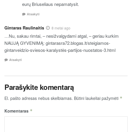
eurų Briuseliaus nepamatysit.
Atsakyti
Gintaras Raulinaitis
8 metai ago
…Nu, sakau rimtai, – nesižvalgydami atgal, – geriau kurkim
NAUJĄ GYVENIMĄ: gintarasra72.blogas.lt/steigiamos-
gintarveidzio-sviesos-karalystės-partijos-nuostatos-3.html
Atsakyti
Parašykite komentarą
El. pašto adresas nebus skelbiamas.
Būtini laukeliai pažymėti
*
Komentaras
*