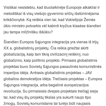
Visiškai nesistebiu, kad šiuolaikinėje Europoje atkakliai ir
metodiškai iš visų viešojo gyvenimo sričių išstūminėjama
krikščionybė. Ką reiškia vien tai, kad Vokietijoje Žemės
ūkio ministro potvarkis vėl kabinti kryžius klasėse šiandien
jau tampa milžinišku iššūkiu?
Šiandien Europos Sąjungos integracija yra vienas iš trijų
XX a. globalistinių projektų. Čia reikia griežtai skirti
globalizaciją, kaip tam tikrą civilizacinį reiškinį, nuo
globalizmo, kaip politinio projekto. Pirmasis globalistinis
projektas buvo Sovietų Sąjungos pasaulinės komunistinės
imperijos idėja. Antrasis globalistinis projektas – JAV
globalios demokratijos idėja. Trečiasis projektas – Europos
Sąjungos integracija, arba begalinė europeizacijos
revoliucija. Su pirmaisiais dvejais projektais trečiąjį sieja
tai, kad visų šių projektų tikslas yra sukurti naujo tipo
žmogų. Sovietų komunistams tai turėjo būti naujasis