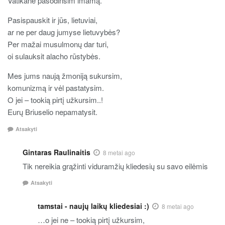
Vatikane pasodinsim imamą.
Pasispauskit ir jūs, lietuviai,
ar ne per daug jumyse lietuvybės?
Per mažai musulmonų dar turi,
oi sulauksit alacho rūstybės.
Mes jums naują žmoniją sukursim,
komunizmą ir vėl pastatysim.
O jei – tookią pirtį užkursim..!
Eurų Briuselio nepamatysit.
Atsakyti
Gintaras Raulinaitis
8 metai ago
Tik nereikia grąžinti viduramžių kliedesių su savo eilėmis
Atsakyti
tamstai - naujų laikų kliedesiai :)
8 metai ago
…o jei ne – tookią pirtį užkursim,