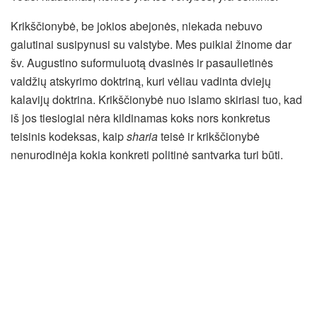
Krikščionybė, be jokios abejonės, niekada nebuvo
galutinai susipynusi su valstybe. Mes puikiai žinome dar
šv. Augustino suformuluotą dvasinės ir pasaulietinės
valdžių atskyrimo doktriną, kuri vėliau vadinta dviejų
kalavijų doktrina. Krikščionybė nuo islamo skiriasi tuo, kad
iš jos tiesiogiai nėra kildinamas koks nors konkretus
teisinis kodeksas, kaip
sharia
teisė ir krikščionybė
nenurodinėja kokia konkreti politinė santvarka turi būti.