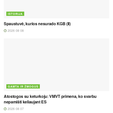
ISTORIJA
Spaustuvė, kurios nesurado KGB (II)
2026 08 08
GAMTA IR ŽMOGUS
Atostogos su keturkoju: VMVT primena, ko svarbu
nepamišti keliaujant ES
2026 08 07