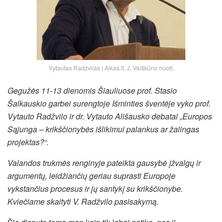
Vytautas Radžvilas | Alkas.lt, J. Vaiškūno nuotr.
Gegužės 11-13 dienomis Šiauliuose prof. Stasio
Šalkauskio garbei surengtoje Išminties šventėje vyko prof.
Vytauto Radžvilo ir dr. Vytauto Ališausko debatai „Europos
Sąjunga – krikščionybės išlikimui palankus ar žalingas
projektas?“.
Valandos trukmės renginyje pateikta gausybė įžvalgų ir
argumentų, leidžiančių geriau suprasti Europoje
vykstančius procesus ir jų santykį su krikščionybe.
Kviečiame skaityti V. Radžvilo pasisakymą.