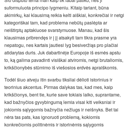
Šio disputo tema man kaip tik labai patiko, nes ji
suformuluota principo lygmeniu. Kitaip tariant, būna
akimirkų, kai klausimą reikia kelti aiškiai, konkrečiai ir netgi
kategoriškai tam, kad problema nebūtų paslėpta ar
neištirptų aptakiuose svarstymuose. Manau, kad šis
klausimas pribrendęs ir į jį atsakyti tam tikra prasme yra
nepatogu, nes kartais jautiesi lyg besiveržiąs pro plačiai
atidarytas duris. Juk dabartinėje Europoje iš esmės apstu
to, ką galima pavadinti visiškai atviromis, netgi brutaliomis,
krikščionybės stūmimo iš viešosios erdvės apraiškomis.
Todėl šiuo atveju itin svarbu tiksliai dėlioti istorinius ir
teorinius akcentus. Pirmas dalykas tas, kad mes, kaip
krikščionys, bent tie, kurie save tokiais laiko, suprantame,
kad bažnyčios gyvybingumą lemia visai kiti veiksniai ir
jokiomis sąlygomis bažnyčia nežlugs ir neišnyks. Bet tai
nėra tas pats, kas ignoruoti problemą, kokiomis
konkrečiomis politinėmis ir istorinėmis sąlygomis