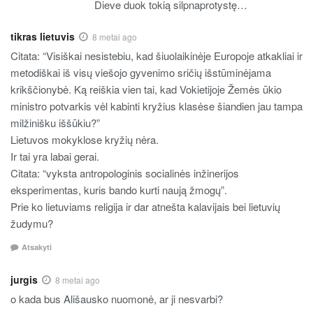
Dieve duok tokią silpnaprotystę…
tikras lietuvis
8 metai ago
Citata: “Visiškai nesistebiu, kad šiuolaikinėje Europoje atkakliai ir
metodiškai iš visų viešojo gyvenimo sričių išstūminėjama
krikščionybė. Ką reiškia vien tai, kad Vokietijoje Žemės ūkio
ministro potvarkis vėl kabinti kryžius klasėse šiandien jau tampa
milžinišku iššūkiu?”
Lietuvos mokyklose kryžių nėra.
Ir tai yra labai gerai.
Citata: “vyksta antropologinis socialinės inžinerijos
eksperimentas, kuris bando kurti naują žmogų”.
Prie ko lietuviams religija ir dar atnešta kalavijais bei lietuvių
žudymu?
Atsakyti
jurgis
8 metai ago
o kada bus Ališausko nuomonė, ar ji nesvarbi?