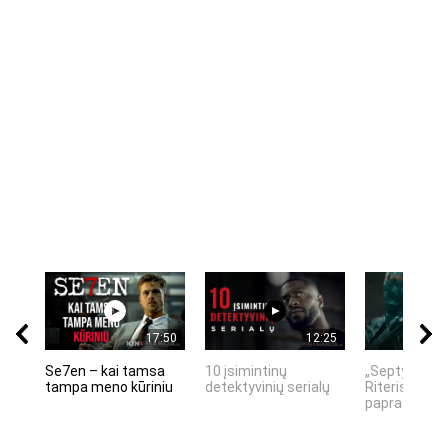
17:50
12:25
Se7en – kai tamsa
10 įsimintinų
„Septynių Ka
tampa meno kūriniu
detektyvinių serialų
Riteris" – kai
paprastumas