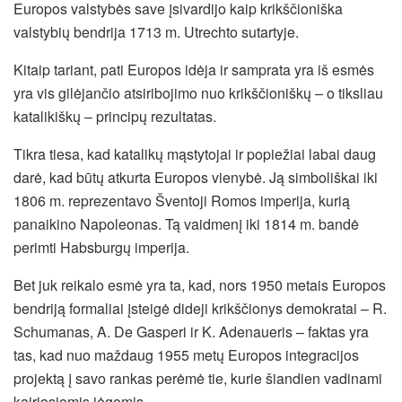
Europos valstybės save įsivardijo kaip krikščioniška
valstybių bendrija 1713 m. Utrechto sutartyje.
Kitaip tariant, pati Europos idėja ir samprata yra iš esmės
yra vis gilėjančio atsiribojimo nuo krikščioniškų – o tiksliau
katalikiškų – principų rezultatas.
Tikra tiesa, kad katalikų mąstytojai ir popiežiai labai daug
darė, kad būtų atkurta Europos vienybė. Ją simboliškai iki
1806 m. reprezentavo Šventoji Romos imperija, kurią
panaikino Napoleonas. Tą vaidmenį iki 1814 m. bandė
perimti Habsburgų imperija.
Bet juk reikalo esmė yra ta, kad, nors 1950 metais Europos
bendriją formaliai įsteigė dideji krikščionys demokratai – R.
Schumanas, A. De Gasperi ir K. Adenaueris – faktas yra
tas, kad nuo maždaug 1955 metų Europos integracijos
projektą į savo rankas perėmė tie, kurie šiandien vadinami
kairiosiomis jėgomis.