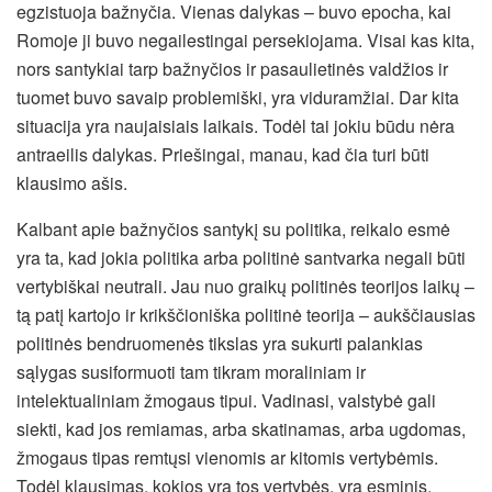
egzistuoja bažnyčia. Vienas dalykas – buvo epocha, kai
Romoje ji buvo negailestingai persekiojama. Visai kas kita,
nors santykiai tarp bažnyčios ir pasaulietinės valdžios ir
tuomet buvo savaip problemiški, yra viduramžiai. Dar kita
situacija yra naujaisiais laikais. Todėl tai jokiu būdu nėra
antraeilis dalykas. Priešingai, manau, kad čia turi būti
klausimo ašis.
Kalbant apie bažnyčios santykį su politika, reikalo esmė
yra ta, kad jokia politika arba politinė santvarka negali būti
vertybiškai neutrali. Jau nuo graikų politinės teorijos laikų –
tą patį kartojo ir krikščioniška politinė teorija – aukščiausias
politinės bendruomenės tikslas yra sukurti palankias
sąlygas susiformuoti tam tikram moraliniam ir
intelektualiniam žmogaus tipui. Vadinasi, valstybė gali
siekti, kad jos remiamas, arba skatinamas, arba ugdomas,
žmogaus tipas remtųsi vienomis ar kitomis vertybėmis.
Todėl klausimas, kokios yra tos vertybės, yra esminis.