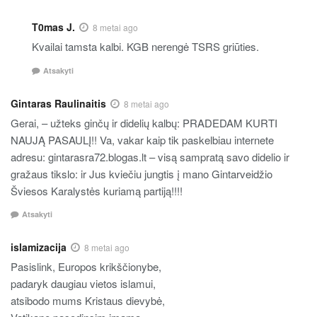
T0mas J.
8 metai ago
Kvailai tamsta kalbi. KGB nerengė TSRS griūties.
Atsakyti
Gintaras Raulinaitis
8 metai ago
Gerai, – užteks ginčų ir didelių kalbų: PRADEDAM KURTI
NAUJĄ PASAULĮ!! Va, vakar kaip tik paskelbiau internete
adresu: gintarasra72.blogas.lt – visą sampratą savo didelio ir
gražaus tikslo: ir Jus kviečiu jungtis į mano Gintarveidžio
Šviesos Karalystės kuriamą partiją!!!!
Atsakyti
islamizacija
8 metai ago
Pasislink, Europos krikščionybe,
padaryk daugiau vietos islamui,
atsibodo mums Kristaus dievybė,