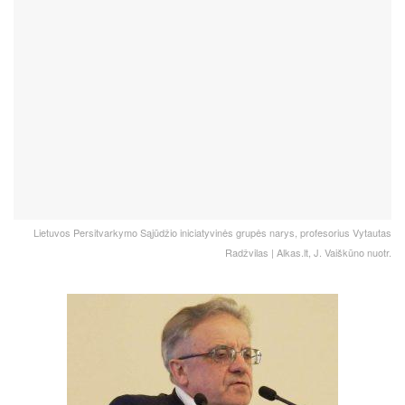
Lietuvos Persitvarkymo Sąjūdžio iniciatyvinės grupės narys, profesorius Vytautas
Radžvilas | Alkas.lt, J. Vaiškūno nuotr.