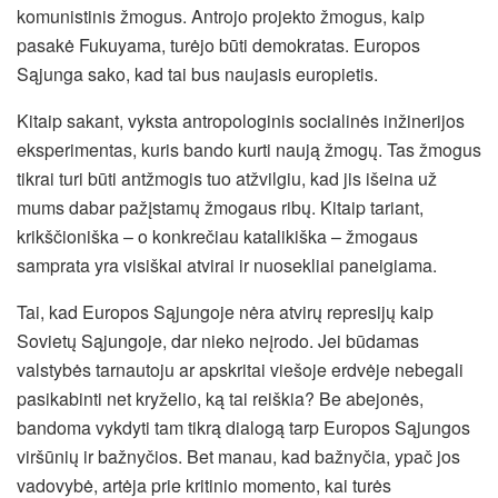
komunistinis žmogus. Antrojo projekto žmogus, kaip
pasakė Fukuyama, turėjo būti demokratas. Europos
Sąjunga sako, kad tai bus naujasis europietis.
Kitaip sakant, vyksta antropologinis socialinės inžinerijos
eksperimentas, kuris bando kurti naują žmogų. Tas žmogus
tikrai turi būti antžmogis tuo atžvilgiu, kad jis išeina už
mums dabar pažįstamų žmogaus ribų. Kitaip tariant,
krikščioniška – o konkrečiau katalikiška – žmogaus
samprata yra visiškai atvirai ir nuosekliai paneigiama.
Tai, kad Europos Sąjungoje nėra atvirų represijų kaip
Sovietų Sąjungoje, dar nieko neįrodo. Jei būdamas
valstybės tarnautoju ar apskritai viešoje erdvėje nebegali
pasikabinti net kryželio, ką tai reiškia? Be abejonės,
bandoma vykdyti tam tikrą dialogą tarp Europos Sąjungos
viršūnių ir bažnyčios. Bet manau, kad bažnyčia, ypač jos
vadovybė, artėja prie kritinio momento, kai turės