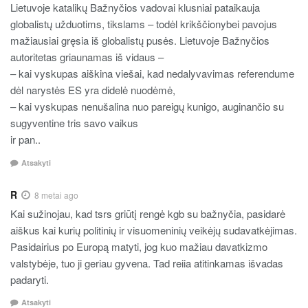
Lietuvoje katalikų Bažnyčios vadovai klusniai pataikauja
globalistų užduotims, tikslams – todėl krikščionybei pavojus
mažiausiai gręsia iš globalistų pusės. Lietuvoje Bažnyčios
autoritetas griaunamas iš vidaus –
– kai vyskupas aiškina viešai, kad nedalyvavimas referendume
dėl narystės ES yra didelė nuodėmė,
– kai vyskupas nenušalina nuo pareigų kunigo, auginančio su
sugyventine tris savo vaikus
ir pan..
Atsakyti
R
8 metai ago
Kai sužinojau, kad tsrs griūtį rengė kgb su bažnyčia, pasidarė
aiškus kai kurių politinių ir visuomeninių veikėjų sudavatkėjimas.
Pasidairius po Europą matyti, jog kuo mažiau davatkizmo
valstybėje, tuo ji geriau gyvena. Tad reiia atitinkamas išvadas
padaryti.
Atsakyti