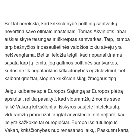
Bet tai nereiškia, kad krikščionybė politinių santvarkų
nevertina savo etiniais masteliais. Tomas Akvinietis labai
aiškiai skyrė teisingas ir iškreiptas santvarkas. Taip, įtampa
tarp bažnyčios ir pasaulietinės valdžios tokiu atveju yra
neišvengiama. Bet tai leidžia teigti, kad nepanaikinama
sąsaja tarp jų lemia, jog galimos politinės santvarkos,
kurios ne tik nepalankios krikščionybės egzistavimui, bet,
kalbant griežtai, slopina krikščioniškąjį žmogaus tipą.
Jeigu kalbame apie Europos Sąjungą ar Europos plėtrą
apskritai, reikia pasakyti, kad viduramžių žmonės save
laikė Vakarų krikščionija. Išskyrus saujelę intelektualų,
viduramžių prancūzai, anglai ar vokiečiai net neįtarė, kad
jie yra kažkokie tai europiečiai. Europa išsirutuliojo iš
Vakarų krikščionybės nuo renesanso laikų. Paskutinį kartą