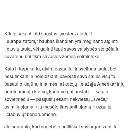
Kitaip sakant, didžiausias ,,vesterizatorių“ ir
,,europeizatorių“ baubas šiandien yra mėginanti atgimti
lietuvių tauta, vėl galinti tapti savos valstybės steigėja ir
suverenu bei tikra savosios žemės šeimininke.
Kaip ir tarpukariu, atvira pasauliui ir svetinga tauta, bet
nesutinkanti ir neleidžianti paversti savo šalies visų to
pasaulio klajūnų ir laimės ieškotojų ,,mažąja Amerika“ ir jų
pereinamuoju kiemu, kuriame galiausiai ji – kaip ir
sovietmečiu — pasijustų esanti nekviestų ,,svečių“
asimiliuojama ir jų masėje tirpstanti ujamų ir užguitų
,,čiabuvių“ bendruomenė.
Jie supranta, kad sugebėję politiškai susiorganizuoti ir