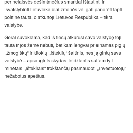
per nelaisvės dešimtmečius smarkiai ištautinti ir
išvalstybinti lietuviakalbiai žmonės vėl gali panorėti tapti
politine tauta, o atkurtoji Lietuvos Respublika – tikra
valstybe.
Gerai suvokiama, kad iš tiesų atkūrusi savo valstybę toji
tauta ir jos žemė nebūtų bet kam lengvai prieinamas pigių
,,žmogiškų“ ir kitokių ,,išteklių“ šaltinis, nes ją gintų sava
valstybė – apsauginis skydas, leidžiantis sutramdyti
minėtais ,,ištekliais“ trokštančių pasinaudoti ,,investuotojų“
nežabotus apetitus.