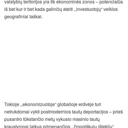
valstybių teritorijos yra tik ekonominės zonos – potencialūs
iš bet kur ir bet kada galinčių ateiti ,,investuotojų“ veiklos
geografiniai taškai.
Tokioje ,,ekonomizuotoje“ globalioje erdvėje turi
netrukdomai vykti postmodernios tautų deportacijos – prieš
pusantro tūkstančio metų vykusio masinio tautų
kraustymosi laikus primenančios ,,žmogiškųjų išteklių“