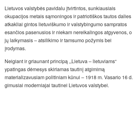
Lietuvos valstybės pavidalu įtvirtintos, sunkiausiais
okupacijos metais sąmoningos ir patriotiškos tautos dalies
atkakliai gintos lietuviškumo ir valstybingumo sampratos
esančios pasenusios ir niekam nereikalingos atgyvenos, o
jų laikymasis – atsilikimo ir tamsumo požymis bei
įrodymas.
Neigiant ir griaunant principą ,,Lietuva – lietuviams“
ypatingas dėmesys skiriamas tautinį atgimimą
materializavusiam politiniam kūnui – 1918 m. Vasario 16 d.
gimusiai moderniajai tautinei Lietuvos valstybei.