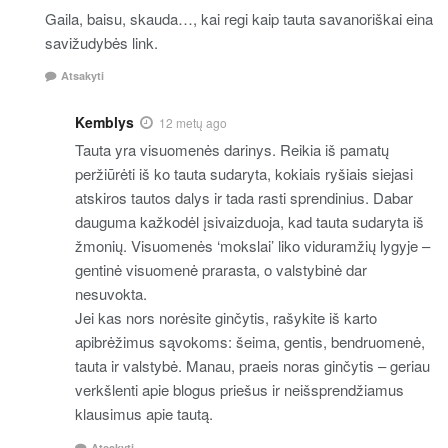
Gaila, baisu, skauda…, kai regi kaip tauta savanoriškai eina
savižudybės link.
Atsakyti
Kemblys
12 metų ago
Tauta yra visuomenės darinys. Reikia iš pamatų
peržiūrėti iš ko tauta sudaryta, kokiais ryšiais siejasi
atskiros tautos dalys ir tada rasti sprendinius. Dabar
dauguma kažkodėl įsivaizduoja, kad tauta sudaryta iš
žmonių. Visuomenės ‘mokslai’ liko viduramžių lygyje –
gentinė visuomenė prarasta, o valstybinė dar
nesuvokta.
Jei kas nors norėsite ginčytis, rašykite iš karto
apibrėžimus sąvokoms: šeima, gentis, bendruomenė,
tauta ir valstybė. Manau, praeis noras ginčytis – geriau
verkšlenti apie blogus priešus ir neišsprendžiamus
klausimus apie tautą.
Atsakyti