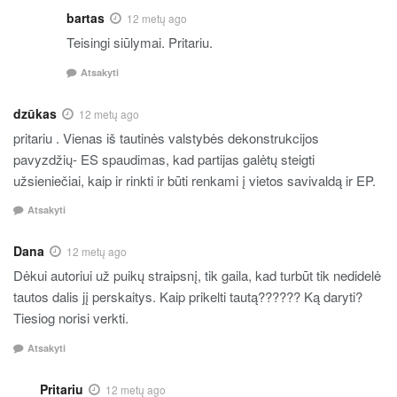
bartas
12 metų ago
Teisingi siūlymai. Pritariu.
Atsakyti
dzūkas
12 metų ago
pritariu . Vienas iš tautinės valstybės dekonstrukcijos
pavyzdžių- ES spaudimas, kad partijas galėtų steigti
užsieniečiai, kaip ir rinkti ir būti renkami į vietos savivaldą ir EP.
Atsakyti
Dana
12 metų ago
Dėkui autoriui už puikų straipsnį, tik gaila, kad turbūt tik nedidelė
tautos dalis jį perskaitys. Kaip prikelti tautą?????? Ką daryti?
Tiesiog norisi verkti.
Atsakyti
Pritariu
12 metų ago