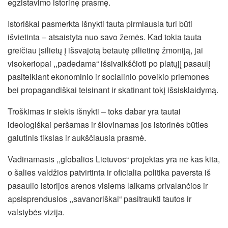
egzistavimo istorinę prasmę.
Istoriškai pasmerkta išnykti tauta pirmiausia turi būti
išvietinta – atsaistyta nuo savo žemės. Kad tokia tauta
greičiau įsilietų į išsvajotą betautę pilietinę žmoniją, jai
visokeriopai ,,padedama“ išsivaikščioti po platųjį pasaulį
pasitelkiant ekonominio ir socialinio poveikio priemones
bei propagandiškai teisinant ir skatinant tokį išsisklaidymą.
Troškimas ir siekis išnykti – toks dabar yra tautai
ideologiškai peršamas ir šlovinamas jos istorinės būties
galutinis tikslas ir aukščiausia prasmė.
Vadinamasis ,,globalios Lietuvos“ projektas yra ne kas kita,
o šalies valdžios patvirtinta ir oficialia politika paversta iš
pasaulio istorijos arenos visiems laikams privalančios ir
apsisprendusios ,,savanoriškai“ pasitraukti tautos ir
valstybės vizija.