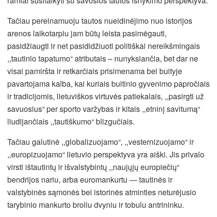
ramiai susitaikyti su savosios tautos išnykimo perspektyva.
Tačiau pereinamuoju tautos nueidinėjimo nuo istorijos
arenos laikotarpiu jam būtų leista pasimėgauti,
pasidžiaugti ir net pasididžiuoti politiškai nereikšmingais
,,tautinio tapatumo“ atributais – nunyksiančia, bet dar ne
visai pamiršta ir retkarčiais prisimenama bei buityje
pavartojama kalba, kai kuriais buitinio gyvenimo papročiais
ir tradicijomis, lietuviškos virtuvės patiekalais, ,,pasirgti už
savuosius“ per sporto varžybas ir kitais ,,etninį savitumą“
liudijančiais ,,tautiškumo“ blizgučiais.
Tačiau galutinė ,,globalizuojamo“, ,,vesternizuojamo“ ir
,,europizuojamo“ lietuvio perspektyva yra aiški. Jis privalo
virsti ištautintų ir išvalstybintų ,,naujųjų europiečių“
bendrijos nariu, arba euromankurtu — tautinės ir
valstybinės sąmonės bei istorinės atminties neturėjusio
tarybinio mankurto broliu dvyniu ir tobulu antrininku.