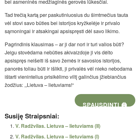
bei asmeninės medžiaginės gerovės lūkesčiai.
Tad trečią kartą per paskutiniuosius du šimtmečius tauta
vėl stovi savo būties bei istorijos kryžkelėje ir privalo
sąmoningai ir atsakingai apsispręsti dėl savo likimo.
Pagrindinis klausimas – ar ji dar nori ir turi valios būti?
Jeigu stovėdama nebūties akivaizdoje ji vis dėlto
apsispręs neišeiti iš savo žemės ir savosios istorijos,
panorės toliau būti ir išlikti, ji privalės vėl nieko nebodama
ištarti vienintelius prisikėlimo viltį galinčius įžiebiančius
žodžius: ,,Lietuva – lietuviams!“
SPAUSDINTI 🖨
Susiję Straipsniai:
V. Radžvilas. Lietuva – lietuviams (II)
V. Radžvilas. Lietuva – lietuviams (I)