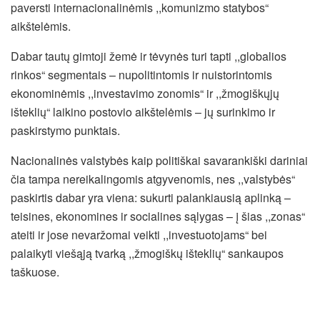
paversti internacionalinėmis ,,komunizmo statybos“
aikštelėmis.
Dabar tautų gimtoji žemė ir tėvynės turi tapti ,,globalios
rinkos“ segmentais – nupolitintomis ir nuistorintomis
ekonominėmis ,,investavimo zonomis“ ir ,,žmogiškųjų
išteklių“ laikino postovio aikštelėmis – jų surinkimo ir
paskirstymo punktais.
Nacionalinės valstybės kaip politiškai savarankiški dariniai
čia tampa nereikalingomis atgyvenomis, nes ,,valstybės“
paskirtis dabar yra viena: sukurti palankiausią aplinką –
teisines, ekonomines ir socialines sąlygas – į šias ,,zonas“
ateiti ir jose nevaržomai veikti ,,investuotojams“ bei
palaikyti viešąją tvarką ,,žmogiškų išteklių“ sankaupos
taškuose.