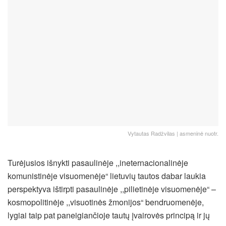
Vytautas Radžvilas | asmeninė nuotr.
Turėjusios išnykti pasaulinėje ,,ineternacionalinėje
komunistinėje visuomenėje“ lietuvių tautos dabar laukia
perspektyva ištirpti pasaulinėje ,,pilietinėje visuomenėje“ –
kosmopolitinėje ,,visuotinės žmonijos“ bendruomenėje,
lygiai taip pat paneigiančioje tautų įvairovės principą ir jų