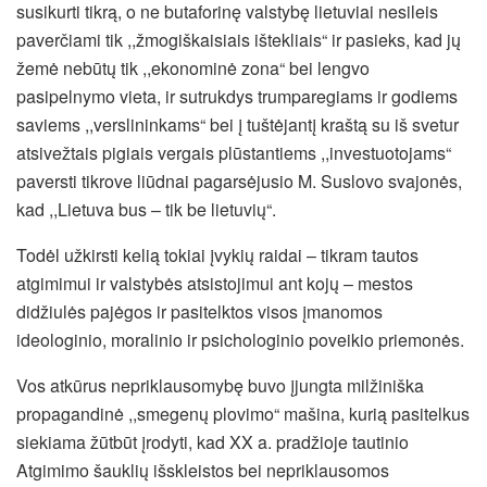
susikurti tikrą, o ne butaforinę valstybę lietuviai nesileis
paverčiami tik ,,žmogiškaisiais ištekliais“ ir pasieks, kad jų
žemė nebūtų tik ,,ekonominė zona“ bei lengvo
pasipelnymo vieta, ir sutrukdys trumparegiams ir godiems
saviems ,,verslininkams“ bei į tuštėjantį kraštą su iš svetur
atsivežtais pigiais vergais plūstantiems ,,investuotojams“
paversti tikrove liūdnai pagarsėjusio M. Suslovo svajonės,
kad ,,Lietuva bus – tik be lietuvių“.
Todėl užkirsti kelią tokiai įvykių raidai – tikram tautos
atgimimui ir valstybės atsistojimui ant kojų – mestos
didžiulės pajėgos ir pasitelktos visos įmanomos
ideologinio, moralinio ir psichologinio poveikio priemonės.
Vos atkūrus nepriklausomybę buvo įjungta milžiniška
propagandinė ,,smegenų plovimo“ mašina, kurią pasitelkus
siekiama žūtbūt įrodyti, kad XX a. pradžioje tautinio
Atgimimo šauklių išskleistos bei nepriklausomos