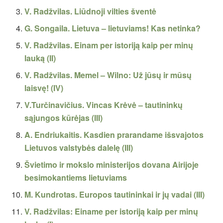
V. Radžvilas. Liūdnoji vilties šventė
G. Songaila. Lietuva – lietuviams! Kas netinka?
V. Radžvilas. Einam per istoriją kaip per minų
lauką (II)
V. Radžvilas. Memel – Wilno: Už jūsų ir mūsų
laisvę! (IV)
V.Turčinavičius. Vincas Krėvė – tautininkų
sąjungos kūrėjas (III)
A. Endriukaitis. Kasdien prarandame išsvajotos
Lietuvos valstybės dalelę (III)
Švietimo ir mokslo ministerijos dovana Airijoje
besimokantiems lietuviams
M. Kundrotas. Europos tautininkai ir jų vadai (III)
V. Radžvilas: Einame per istoriją kaip per minų