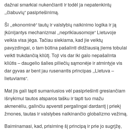
dažnai smarkiai nukenčianti ir todėl ja nepatenkintų
,,čiabuvių“ pasipriešinimą.
Ši ,,ekonominė“ tautų ir valstybių naikinimo logika ir ją
įkūnijantys mechanizmai ,,nepriklausomoje“ Lietuvoje
veikia visa jėga. Tačiau siekiama, kad jie veiktų
pavyzdingai, o tam būtina pašalinti didžiausią jiems tobulai
veikti trukdančią kliūtį. Toji vis dar iki galo nepašalinta
kliūtis – daugelio šalies piliečių sąmonėje ir atmintyje vis
dar gyvas ar bent jau rusenantis principas ,,Lietuva –
lietuviams“.
Mat jis gali tapti sumaniusios vėl pasipriešinti gresiančiam
išnykimui tautos atsparos tašku ir tapti tuo mažu
akmenėliu, galinčiu apversti pergalingai dardantį į priekį
žmones, tautas ir valstybes naikinančio globalizmo vežimą.
Baiminamasi, kad, prisiminę šį principą ir prie jo sugrįžę,