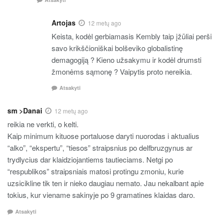
Artojas
12 metų ago
Keista, kodėl gerbiamasis Kembly taip įžūliai perši
savo krikščioniškai bolševiko globalistinę
demagogiją ? Kieno užsakymu ir kodėl drumsti
žmonėms sąmonę ? Vaipytis proto nereikia.
Atsakyti
sm >Danai
12 metų ago
reikia ne verkti, o kelti.
Kaip minimum kituose portaluose daryti nuorodas i aktualius
“alko”, “ekspertu”, “tiesos” straipsnius po delfbruzgynus ar
trydlycius dar klaidziojantiems tautieciams. Netgi po
“respublikos” straipsniais matosi protingu zmoniu, kurie
uzsicikline tik ten ir nieko daugiau nemato. Jau nekalbant apie
tokius, kur viename sakinyje po 9 gramatines klaidas daro.
Atsakyti