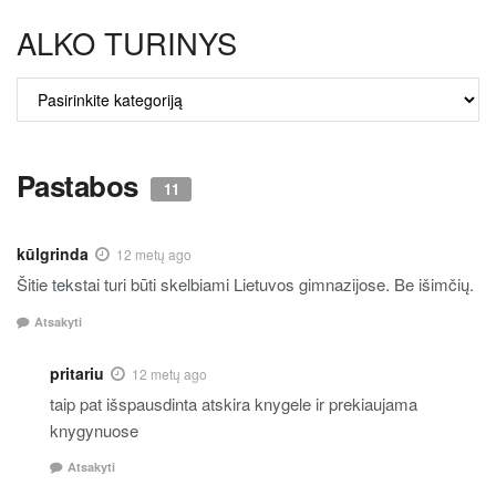
ALKO TURINYS
ALKO
TURINYS
Pastabos
11
kūlgrinda
12 metų ago
Šitie tekstai turi būti skelbiami Lietuvos gimnazijose. Be išimčių.
Atsakyti
pritariu
12 metų ago
taip pat išspausdinta atskira knygele ir prekiaujama
knygynuose
Atsakyti