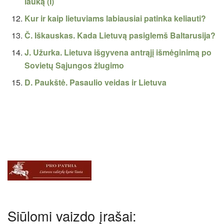
lauką (I)
Kur ir kaip lietuviams labiausiai patinka keliauti?
Č. Iškauskas. Kada Lietuvą pasiglemš Baltarusija?
J. Užurka. Lietuva išgyvena antrąjį išmėginimą po
Sovietų Sąjungos žlugimo
D. Paukštė. Pasaulio veidas ir Lietuva
Siūlomi vaizdo įrašai: