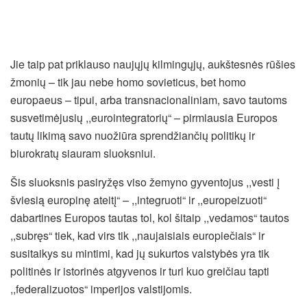
Jie taip pat priklauso naujųjų kilmingųjų, aukštesnės rūšies
žmonių – tik jau nebe homo sovieticus, bet homo
europaeus – tipui, arba transnacionaliniam, savo tautoms
susvetimėjusių ,,eurointegratorių“ – pirmiausia Europos
tautų likimą savo nuožiūra sprendžiančių politikų ir
biurokratų siauram sluoksniui.
Šis sluoksnis pasiryžęs viso žemyno gyventojus ,,vesti į
šviesią europinę ateitį“ – ,,integruoti“ ir ,,europeizuoti“
dabartines Europos tautas tol, kol šitaip ,,vedamos“ tautos
,,subręs“ tiek, kad virs tik ,,naujaisiais europiečiais“ ir
susitaikys su mintimi, kad jų sukurtos valstybės yra tik
politinės ir istorinės atgyvenos ir turi kuo greičiau tapti
,,federalizuotos“ imperijos valstijomis.