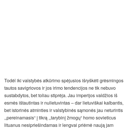
Todėl iki valstybės atkūrimo spėjusios išryškėti grėsmingos
tautos savigriovos ir jos irimo tendencijos ne tik nebuvo
sustabdytos, bet toliau stiprėja. Jau imperijos valdžios iš
esmės ištautintas ir nulietuvintas – dar lietuviškai kalbantis,
bet istorinės atminties ir valstybinės sąmonės jau neturintis
,,pereinamasis“ į tikrą ,,tarybinį žmogų“ homo sovieticus
lituanus nesipriešindamas ir lengvai priėmė naują jam