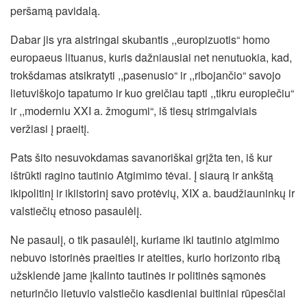
peršamą pavidalą.
Dabar jis yra aistringai skubantis ,,europizuotis“ homo
europaeus lituanus, kuris dažniausiai net nenutuokia, kad,
trokšdamas atsikratyti ,,pasenusio“ ir ,,ribojančio“ savojo
lietuviškojo tapatumo ir kuo greičiau tapti ,,tikru europiečiu“
ir ,,moderniu XXI a. žmogumi“, iš tiesų strimgalviais
veržiasi į praeitį.
Pats šito nesuvokdamas savanoriškai grįžta ten, iš kur
ištrūkti ragino tautinio Atgimimo tėvai. Į siaurą ir ankštą
ikipolitinį ir ikiistorinį savo protėvių, XIX a. baudžiauninkų ir
valstiečių etnoso pasaulėlį.
Ne pasaulį, o tik pasaulėlį, kuriame iki tautinio atgimimo
nebuvo istorinės praeities ir ateities, kurio horizonto ribą
užsklendė jame įkalinto tautinės ir politinės sąmonės
neturinčio lietuvio valstiečio kasdieniai buitiniai rūpesčiai