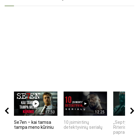
17:50
12:25
Se7en – kai tamsa
10 įsimintinų
„Septynių Ka
tampa meno kūriniu
detektyvinių serialų
Riteris" – kai
paprastumas