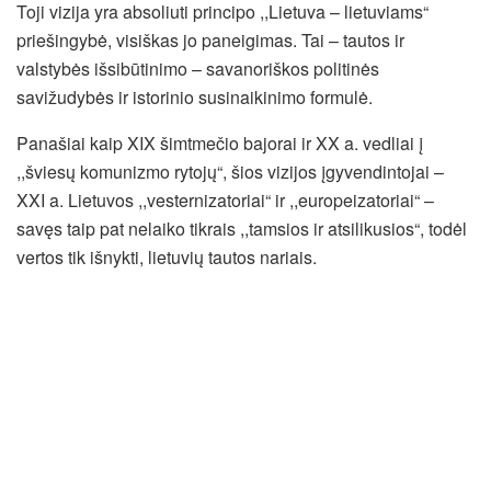
Toji vizija yra absoliuti principo ,,Lietuva – lietuviams“
priešingybė, visiškas jo paneigimas. Tai – tautos ir
valstybės išsibūtinimo – savanoriškos politinės
savižudybės ir istorinio susinaikinimo formulė.
Panašiai kaip XIX šimtmečio bajorai ir XX a. vedliai į
,,šviesų komunizmo rytojų“, šios vizijos įgyvendintojai –
XXI a. Lietuvos ,,vesternizatoriai“ ir ,,europeizatoriai“ –
savęs taip pat nelaiko tikrais ,,tamsios ir atsilikusios“, todėl
vertos tik išnykti, lietuvių tautos nariais.