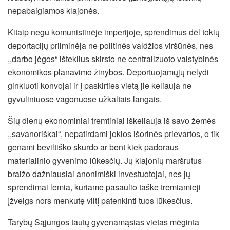
nepabaigiamos klajonės.
Kitaip negu komunistinėje imperijoje, sprendimus dėl tokių
deportacijų priiminėja ne politinės valdžios viršūnės, nes
,,darbo jėgos“ išteklius skirsto ne centralizuoto valstybinės
ekonomikos planavimo žinybos. Deportuojamųjų nelydi
ginkluoti konvojai ir į paskirties vietą jie keliauja ne
gyvuliniuose vagonuose užkaltais langais.
Šių dienų ekonominiai tremtiniai iškeliauja iš savo žemės
,,savanoriškai“, nepatirdami jokios išorinės prievartos, o tik
genami beviltiško skurdo ar bent kiek padoraus
materialinio gyvenimo lūkesčių. Jų klajonių maršrutus
braižo dažniausiai anonimiški investuotojai, nes jų
sprendimai lemia, kuriame pasaulio taške tremiamieji
įžvelgs nors menkutę viltį patenkinti tuos lūkesčius.
Tarybų Sąjungos tautų gyvenamąsias vietas mėginta