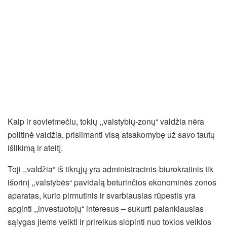
Kaip ir sovietmečiu, tokių ,,valstybių-zonų“ valdžia nėra
politinė valdžia, prisiimanti visą atsakomybę už savo tautų
išlikimą ir ateitį.
Toji ,,valdžia“ iš tikrųjų yra administracinis-biurokratinis tik
išorinį ,,valstybės“ pavidalą beturinčios ekonominės zonos
aparatas, kurio pirmutinis ir svarbiausias rūpestis yra
apginti ,,investuotojų“ interesus – sukurti palankiausias
sąlygas jiems veikti ir prireikus slopinti nuo tokios veiklos