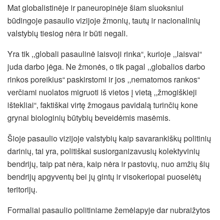
Mat globalistinėje ir paneuropinėje šiam sluoksniui
būdingoje pasaulio vizijoje žmonių, tautų ir nacionalinių
valstybių tiesiog nėra ir būti negali.
Yra tik ,,globali pasaulinė laisvoji rinka“, kurioje ,,laisvai“
juda darbo jėga. Ne žmonės, o tik pagal ,,globalios darbo
rinkos poreikius“ paskirstomi ir jos ,,nematomos rankos“
verčiami nuolatos migruoti iš vietos į vietą ,,žmogiškieji
ištekliai“, faktiškai virtę žmogaus pavidalą turinčių kone
grynai biologinių būtybių beveidėmis masėmis.
Šioje pasaulio vizijoje valstybių kaip savarankiškų politinių
darinių, tai yra, politiškai susiorganizavusių kolektyvinių
bendrijų, taip pat nėra, kaip nėra ir pastovių, nuo amžių šių
bendrijų apgyventų bei jų gintų ir visokeriopai puoselėtų
teritorijų.
Formaliai pasaulio politiniame žemėlapyje dar nubraižytos