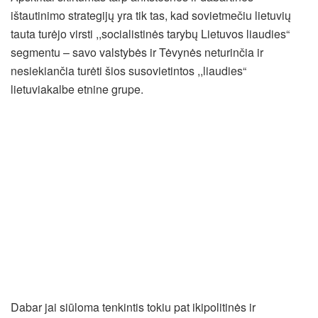
ištautinimo strategijų yra tik tas, kad sovietmečiu lietuvių
tauta turėjo virsti ,,socialistinės tarybų Lietuvos liaudies“
segmentu – savo valstybės ir Tėvynės neturinčia ir
nesiekiančia turėti šios susovietintos ,,liaudies“
lietuviakalbe etnine grupe.
Dabar jai siūloma tenkintis tokiu pat ikipolitinės ir