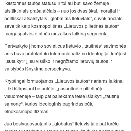
ikiistorinės tautos statusu ir toliau būti savo žemėje
atsitiktiniais prašalaičiais – nuo jos dvasiškai, moraliai ir
politiškai atsaistytais ,,globaliais lietuviais“, suvokiančiais
save tik kaip kosmopolitinės ,,Lietuvos pilietinės tautos“
margaspalvės etninės mozaikos laikiną segmentą.
Pertvarkyto į homo sovieticus lietuvio ,,tautinės“ savimonės
ašis buvo proletarinio internacionalizmo ideologija, turėjusi
,,sutaikyti“ jį su visiško ir negrįžtamo lietuvių tautos ir
valstybės išnykimo perspektyva.
Kryptingai formuojamos ,,Lietuvos tautos“ nariams laikinai
– iki ištirpstant betautėje ,,pasaulinėje pilietinėje
visuomenėje – taip pat paliekama teisė išlaikyti ,,tautinę
sąmonę“, kurios ideologinis pagrindas būtų
etnokosmopolitizmas.
Juo besivadovaujantis ,,globalus“ lietuvis taip pat turėtų