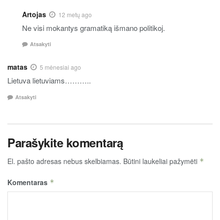
Artojas
12 metų ago
Ne visi mokantys gramatiką išmano politikoj.
Atsakyti
matas
5 mėnesiai ago
Lietuva lietuviams………..
Atsakyti
Parašykite komentarą
El. pašto adresas nebus skelbiamas.
Būtini laukeliai pažymėti
*
Komentaras
*