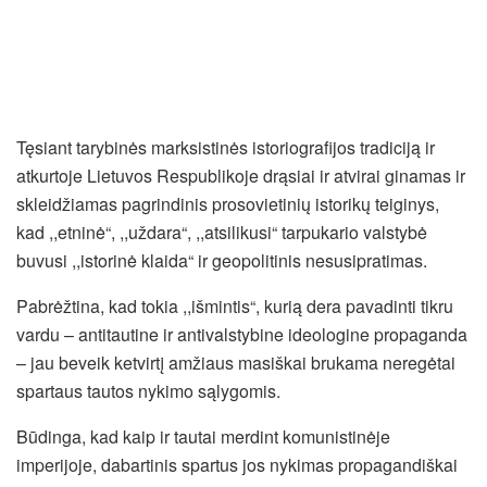
Tęsiant tarybinės marksistinės istoriografijos tradiciją ir
atkurtoje Lietuvos Respublikoje drąsiai ir atvirai ginamas ir
skleidžiamas pagrindinis prosovietinių istorikų teiginys,
kad ,,etninė“, ,,uždara“, ,,atsilikusi“ tarpukario valstybė
buvusi ,,istorinė klaida“ ir geopolitinis nesusipratimas.
Pabrėžtina, kad tokia ,,išmintis“, kurią dera pavadinti tikru
vardu – antitautine ir antivalstybine ideologine propaganda
– jau beveik ketvirtį amžiaus masiškai brukama neregėtai
spartaus tautos nykimo sąlygomis.
Būdinga, kad kaip ir tautai merdint komunistinėje
imperijoje, dabartinis spartus jos nykimas propagandiškai