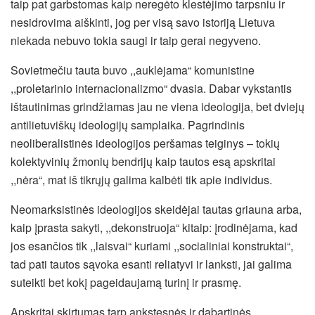
taip pat garbstomas kaip neregėto klestėjimo tarpsniu ir
nesidrovima aiškinti, jog per visą savo istoriją Lietuva
niekada nebuvo tokia saugi ir taip gerai negyveno.
Sovietmečiu tauta buvo ,,auklėjama“ komunistine
,,proletarinio internacionalizmo“ dvasia. Dabar vykstantis
ištautinimas grindžiamas jau ne viena ideologija, bet dviejų
antilietuviškų ideologijų samplaika. Pagrindinis
neoliberalistinės ideologijos peršamas teiginys – tokių
kolektyvinių žmonių bendrijų kaip tautos esą apskritai
,,nėra“, mat iš tikrųjų galima kalbėti tik apie individus.
Neomarksistinės ideologijos skeidėjai tautas griauna arba,
kaip įprasta sakyti, ,,dekonstruoja“ kitaip: įrodinėjama, kad
jos esančios tik ,,laisvai“ kuriami ,,socialiniai konstruktai“,
tad pati tautos sąvoka esanti reliatyvi ir lanksti, jai galima
suteikti bet kokį pageidaujamą turinį ir prasmę.
Apskritai skirtumas tarp ankstesnės ir dabartinės