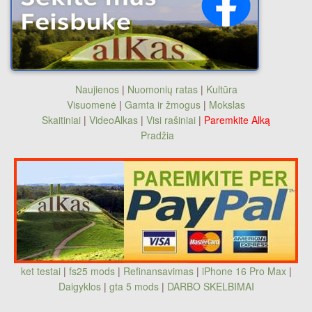
Naujienos
|
Nuomonių ratas
|
Kultūra
Visuomenė
|
Gamta ir žmogus
|
Mokslas
Skaitiniai
|
VideoAlkas
|
Visi rašiniai
|
Paremkite Alką
Pradžia
ket testai
|
fs25 mods
|
Refinansavimas
|
iPhone 16 Pro Max
|
Daigyklos
|
gta 5 mods
|
DARBO SKELBIMAI