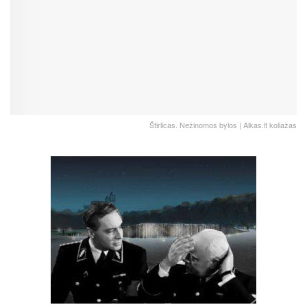
Štirlicas. Nežinomos bylos | Alkas.lt koliažas