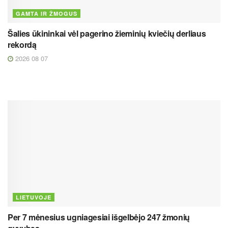
GAMTA IR ŽMOGUS
Šalies ūkininkai vėl pagerino žieminių kviečių derliaus
rekordą
2026 08 07
LIETUVOJE
Per 7 mėnesius ugniagesiai išgelbėjo 247 žmonių