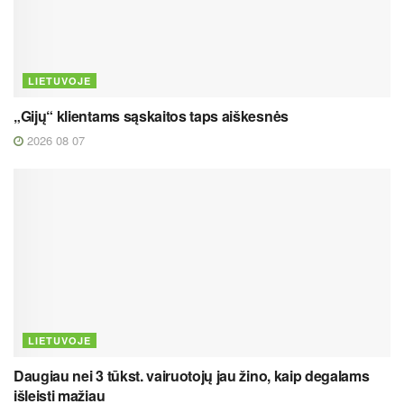
LIETUVOJE
„Gijų“ klientams sąskaitos taps aiškesnės
2026 08 07
LIETUVOJE
Daugiau nei 3 tūkst. vairuotojų jau žino, kaip degalams
išleisti mažiau