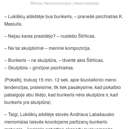
Štirlicas. Nežinomos bylos | Alkas.lt koliažas
– Lukiškių aiškštėje bus bunkeris, – pranešė psichiatras K.
Masiulis.
– Nejau karas prasidėjo? – nustebo Štirlicas.
– Ne tai skulptūrinė – meninė kompozicija.
– Bunkeris – ne skulptūra, – išvertė akis Štirlicas.
– Skulptūra – ginčijosi psichiatras.
(Pokalbį, trukusį 15 min. 12 sek. apie šiuolaikinio meno
tendencijas, praleisime, tik tiek pasakysime, kad pokalbio
pabaigoje abu tikėjo, kad bunkeris nėra skulptūra ir, kad
bunkeris yra skulptūra)
– Taigi, Lukiškių aikštėje stovės Andriaus Labašausko
memorialas laisvės kovotojams partizanų bunkerio