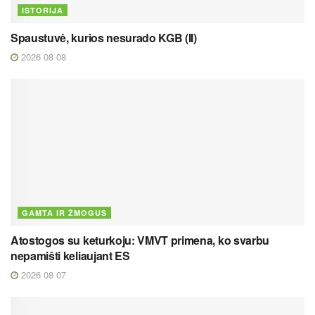
ISTORIJA
Spaustuvė, kurios nesurado KGB (II)
2026 08 08
GAMTA IR ŽMOGUS
Atostogos su keturkoju: VMVT primena, ko svarbu
nepamišti keliaujant ES
2026 08 07