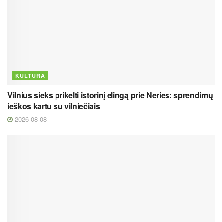
KULTŪRA
Vilnius sieks prikelti istorinį elingą prie Neries: sprendimų
ieškos kartu su vilniečiais
2026 08 08