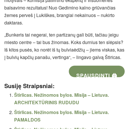
motyvais – komisija patvirtino ekspertų ir visuomenės
balsavimo rezultatus! Nuo Gedimino kalno griūvančias
žemes perveš į Lukiškes, brangiai nekainuos – nukirto
daktaras.
„Bunkeris tai negerai, ten partizanų gali būti, tačiau jeigu
miesto centre – tai bus žinomas. Koks durnius ten slėpsis?
Iš kitos pusės, ko norėt iš tų bulviaėdžių – jiems viskas, kas
į bulvių kapčių panašu, vertinga“, – lingavo galvą Štiricas.
SPAUSDINTI 🖨
Susiję Straipsniai:
Štirlicas. Nežinomos bylos. Misija – Lietuva.
ARCHITEKTŪRINIS RUDUDU
Štirlicas. Nežinomos bylos. Misija – Lietuva.
PAMALDOS