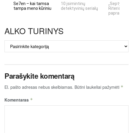
Se7en – kai tamsa
10 įsimintinų
„Septynių Ka
tampa meno kūriniu
detektyvinių serialų
Riteris" – kai
paprastumas
ALKO TURINYS
ALKO
TURINYS
Parašykite komentarą
El. pašto adresas nebus skelbiamas.
Būtini laukeliai pažymėti
*
Komentaras
*