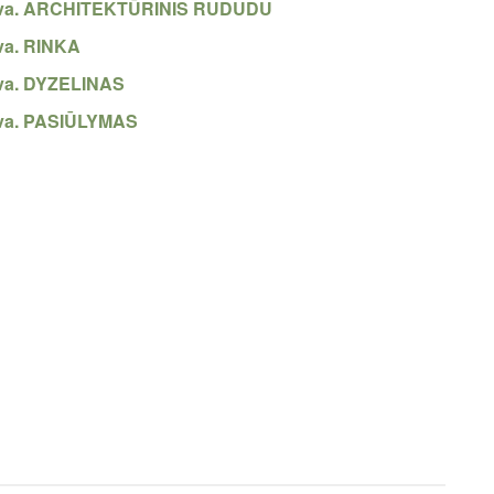
Lietuva. ARCHITEKTŪRINIS RUDUDU
uva. RINKA
tuva. DYZELINAS
etuva. PASIŪLYMAS