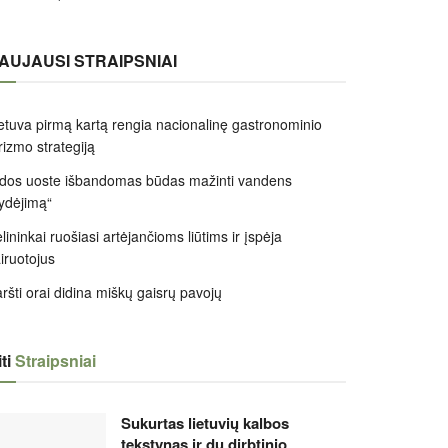
AUJAUSI STRAIPSNIAI
etuva pirmą kartą rengia nacionalinę gastronominio
rizmo strategiją
dos uoste išbandomas būdas mažinti vandens
ydėjimą“
lininkai ruošiasi artėjančioms liūtims ir įspėja
iruotojus
ršti orai didina miškų gaisrų pavojų
ti
Straipsniai
Sukurtas lietuvių kalbos
tekstynas ir du dirbtinio