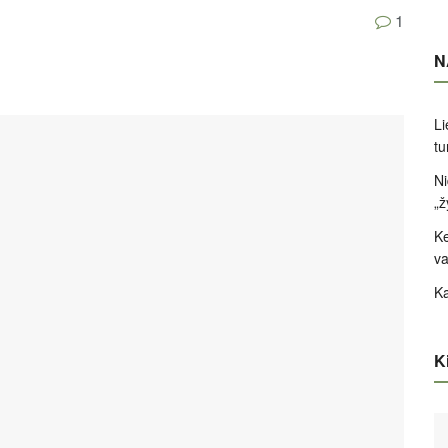
1
N
Li
tu
Ni
„ž
Ke
va
Ka
Ki