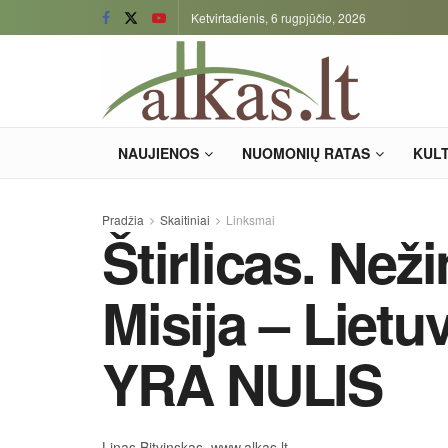
Ketvirtadienis, 6 rugpjūčio, 2026
NAUJIENOS
NUOMONIŲ RATAS
KUL
Pradžia
Skaitiniai
Linksmai
Štirlicas. Než
Misija – Liet
YRA NULIS
Linas Bitvinskas, www.alkas.lt