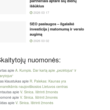
partneriais aptarė šių dienų
iššūkius
2026 03 17
SEO paslaugos – ilgalaikė
investicija į matomumą ir verslo
augimą
2026 03 02
kaitytojų nuomonės:
rtas
apie
A. Kumpis. Dar kartą apie „pezėtojus“ ir
arytojus“
tas klaustukas
apie
R. Palekas: Kaunas yra
enareikšmis naujoviškosios Lietuvos centras
ntautas
apie
V. Sinica. Ištrinti žmonės
uomonė
apie
V. Sinica. Ištrinti žmonės
ldas
apie
V. Sinica. Ištrinti žmonės