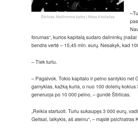
–Tu
Štirlicas. Nežinomos bylos | Alkas.lt koliažas
pas
Nav
forumas“,
kurios kapitalą sudaro dalininkų įnašai –
bendra vertė – 15,45 mln. eurų. Nesakyk, kad 1000
– Tiek turiu.
– Pagalvok. Tokio kapitalo ir pelno santykio net 
gamyklas, kažką kuria, o nuo 100 dolerių kokius 3
generuoja po 10 000 pelno, – gundė Štirlicas.
„Reikia startuoti. Turiu sukaupęs 3 000 eurų, va
Geitsai, laikykis, aš ateinu“, – mąstė psichiatras 