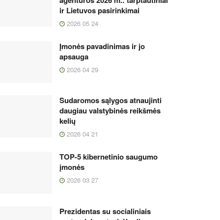
ir Lietuvos pasirinkimai
2026 05 24
Įmonės pavadinimas ir jo
apsauga
2026 04 29
Sudaromos sąlygos atnaujinti
daugiau valstybinės reikšmės
kelių
2026 04 21
TOP-5 kibernetinio saugumo
įmonės
2026 03 27
Prezidentas su socialiniais