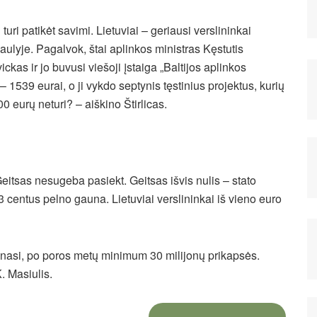
 turi patikėt savimi. Lietuviai – geriausi verslininkai
aulyje. Pagalvok, štai aplinkos ministras Kęstutis
ickas ir jo buvusi viešoji įstaiga „Baltijos aplinkos
 1539 eurai, o ji vykdo septynis tęstinius projektus, kurių
 eurų neturi? – aiškino Štirlicas.
Geitsas nesugeba pasiekt. Geitsas išvis nulis – stato
 centus pelno gauna. Lietuviai verslininkai iš vieno euro
dinasi, po poros metų minimum 30 milijonų prikapsės.
K. Masiulis.