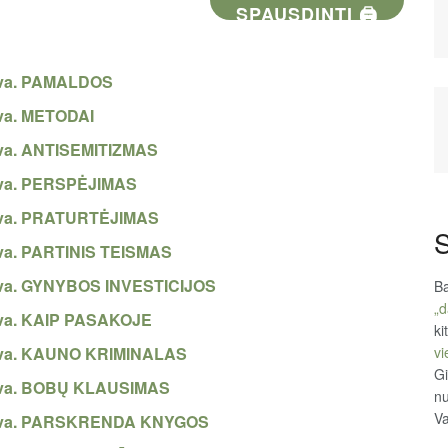
SPAUSDINTI 🖨
etuva. PAMALDOS
tuva. METODAI
etuva. ANTISEMITIZMAS
etuva. PERSPĖJIMAS
etuva. PRATURTĖJIMAS
S
etuva. PARTINIS TEISMAS
ietuva. GYNYBOS INVESTICIJOS
Ba
„d
etuva. KAIP PASAKOJE
ki
vi
ietuva. KAUNO KRIMINALAS
Gi
ietuva. BOBŲ KLAUSIMAS
n
Va
Lietuva. PARSKRENDA KNYGOS