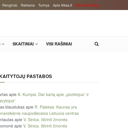
Renginiai
Reklama
Turinys
Apie Alkas.lt
Paremkite Alką
S
SKAITINIAI
VISI RAŠINIAI
KAITYTOJŲ PASTABOS
rtas
apie
A. Kumpis. Dar kartą apie „pezėtojus“ ir
arytojus“
tas klaustukas
apie
R. Palekas: Kaunas yra
enareikšmis naujoviškosios Lietuvos centras
ntautas
apie
V. Sinica. Ištrinti žmonės
uomonė
apie
V. Sinica. Ištrinti žmonės