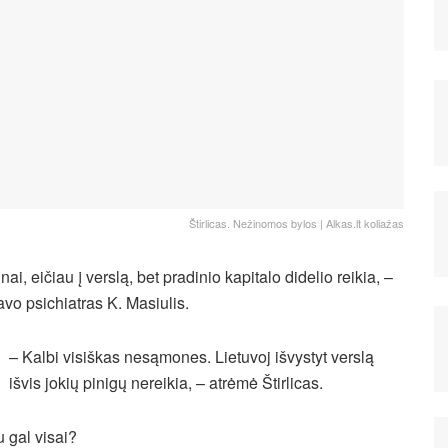
Štirlicas. Nežinomos bylos | Alkas.lt koliažas
nai, eičiau į verslą, bet pradinio kapitalo didelio reikia, –
avo psichiatras K. Masiulis.
– Kalbi visiškas nesąmones. Lietuvoj išvystyt verslą
išvis jokių pinigų nereikia, – atrėmė Štirlicas.
u gal visai?