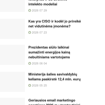
intelekto modeliai
2026 07 29
Kas yra CISO ir kodėl jo prireikė
net vidutinėms įmonėms?
2026 07 23
Prezidentas siūlo laikinai
sumažinti energijos kainą
nebuitiniams vartotojams
2026 06 04
Ministerija šalies savivaldybių
keliams paskirstė 12,4 mln. eurų
2026 05 25
Geriausios email marketingo
agentūros 2026 m.: tarptautiniai