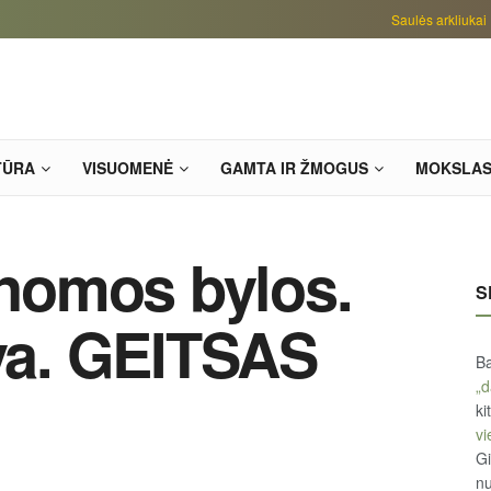
Saulės arkliukai
TŪRA
VISUOMENĖ
GAMTA IR ŽMOGUS
MOKSLA
inomos bylos.
S
uva. GEITSAS
Ba
„d
ki
vi
Gi
n