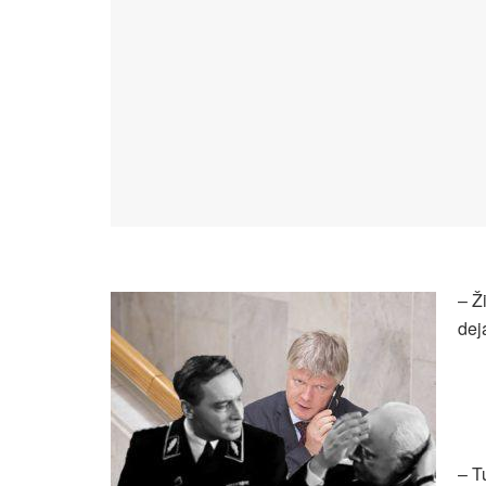
– Ži
dej
– T