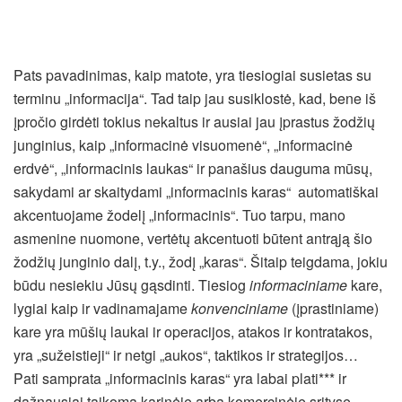
Pats pavadinimas, kaip matote, yra tiesiogiai susietas su
terminu „informacija“. Tad taip jau susiklostė, kad, bene iš
įpročio girdėti tokius nekaltus ir ausiai jau įprastus žodžių
junginius, kaip „informacinė visuomenė“, „informacinė
erdvė“, „informacinis laukas“ ir panašius dauguma mūsų,
sakydami ar skaitydami „informacinis karas“ automatiškai
akcentuojame žodelį „informacinis“. Tuo tarpu, mano
asmenine nuomone, vertėtų akcentuoti būtent antrąją šio
žodžių junginio dalį, t.y., žodį „karas“. Šitaip teigdama, jokiu
būdu nesiekiu Jūsų gąsdinti. Tiesiog
informaciniame
kare,
lygiai kaip ir vadinamajame
konvenciniame
(įprastiniame)
kare yra mūšių laukai ir operacijos, atakos ir kontratakos,
yra „sužeistieji“ ir netgi „aukos“, taktikos ir strategijos…
Pati samprata „informacinis karas“ yra labai plati*** ir
dažnausiai taikoma karinėje arba komercinėje srityse.