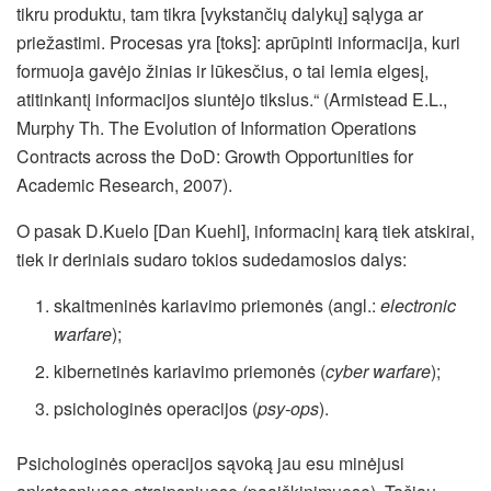
tikru produktu, tam tikra [vykstančių dalykų] sąlyga ar
priežastimi. Procesas yra [toks]: aprūpinti informacija, kuri
formuoja gavėjo žinias ir lūkesčius, o tai lemia elgesį,
atitinkantį informacijos siuntėjo tikslus.“ (Armistead E.L.,
Murphy Th. The Evolution of Information Operations
Contracts across the DoD: Growth Opportunities for
Academic Research, 2007).
O pasak D.Kuelo [Dan Kuehl], informacinį karą tiek atskirai,
tiek ir deriniais sudaro tokios sudedamosios dalys:
skaitmeninės kariavimo priemonės (angl.:
electronic
warfare
);
kibernetinės kariavimo priemonės (
cyber warfare
);
psichologinės operacijos (
psy-ops
).
Psichologinės operacijos sąvoką jau esu minėjusi