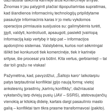
Žinomas ir jau palyginti plačiai išpopuliarintas supratimas,
kad šiandienos informacinių technologijų pripildytame
pasaulyje informacinis karas ir jo metu vykdomos
operacijos pirmiausia susijusios su: galimybėmis turėti,
įgyti, valdyti, kontroliuoti, apsaugoti, pasiekti įvairiopą
informaciją kaip vertybę ir taip pat – informacijos
apdorojimo sistemas. Valstybėms, kurios nori sėkmingai
išlikti bei konkuruoti tiek komercinėje, tiek ir karinėje
srityse, šie procesai yra būtini. Kita vertus, gerbiamieji – tai
dar toli gražu ne viskas!
Pažymėtina, kad, pavyzdžiui, „Šaltojo karo“ laikotarpiu
patys tarptautiniai konfliktai įgijo naują formą: vietoj
ankstesnių įprastinių „karinių konfliktų“, dažniausiai
vykstančių tarp dviejų pusių (JAV – SSRS), atstovaujančių
vienokią ar kitokią didelę, kartais dargi pasaulinio masto
galią – konfliktai tam tikra prasme transformavosi (pakito).