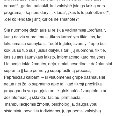
nebus!“; „geriau palaukti, kol valstybė įsteigs kokią nors
programą ir ką nors daryti tik tada“; „kas iš to patriotizmo?“;
„dėl ko lendate į sritį kurios neišmanote?“
Šią nuomonę dažniausiai reiškia vadinamieji „profanai“,
kurių naiviu supratimu – „tikras karas“ yra tiktai tas, kai
lakstoma su šaunykais. Todėl ir „teisę svarstyti“ apie bet
kokius su tuo susijusius dalykus turi, jų nuomone, tik tie,
kas su tais šaunykais laksto. Informacinio karo realybės
Lietuvoje tokie žmonės, deja, rimtai nevertina ir dažniausiai
supranta jį kaip pernelyg supaprastintą procesą.
Paprasčiau kalbant, – ši visuomenės grupė dažniausiai
neturi net žalio supratimo apie tai, kad tikroji priešiška
propaganda yra pagrįsta ne tik ginkluotės žvanginimu ar
dezinformacijų sklaida. Tačiau, pirmiausia –
manipuliacijomis žmonių psichologija, daugialypiu
sisteminiu poveikiu individams, jų grupėms, valstybių