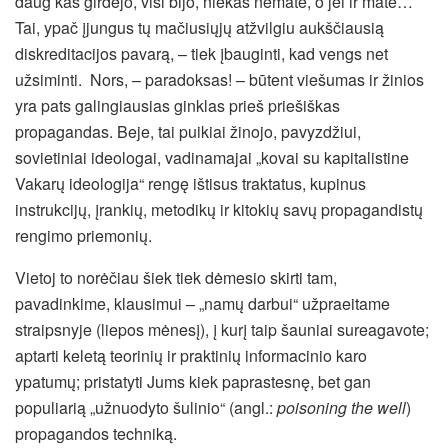
daug kas girdėjo, visi bijo, niekas nematė, o jei ir matė…
Tai, ypač įjungus tų mačiusiųjų atžvilgiu aukščiausią
diskreditacijos pavarą, – tiek įbauginti, kad vengs net
užsiminti. Nors, – paradoksas! – būtent viešumas ir žinios
yra pats galingiausias ginklas prieš priešiškas
propagandas. Beje, tai puikiai žinojo, pavyzdžiui,
sovietiniai ideologai, vadinamajai „kovai su kapitalistine
Vakarų ideologija“ rengę ištisus traktatus, kupinus
instrukcijų, įrankių, metodikų ir kitokių savų propagandistų
rengimo priemonių.
Vietoj to norėčiau šiek tiek dėmesio skirti tam,
pavadinkime, klausimui – „namų darbui“ užpraeitame
straipsnyje (liepos mėnesį), į kurį taip šauniai sureagavote;
aptarti keletą teorinių ir praktinių informacinio karo
ypatumų; pristatyti Jums kiek paprastesnę, bet gan
populiarią „užnuodyto šulinio“ (angl.:
poisoning the well
)
propagandos techniką.