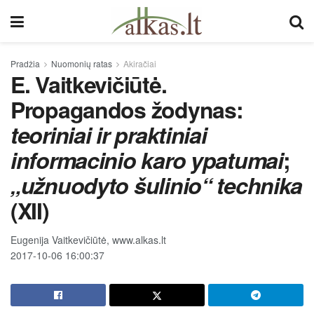
Pradžia
Nuomonių ratas
Akiračiai
E. Vaitkevičiūtė.
Propagandos žodynas:
teoriniai ir praktiniai
informacinio karo ypatumai
;
„užnuodyto šulinio“ technika
(XII)
Eugenija Vaitkevičiūtė, www.alkas.lt
2017-10-06 16:00:37