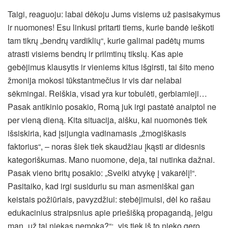
Taigi, reaguoju: labai dėkoju Jums visiems už pasisakymus
ir nuomones! Esu linkusi pritarti tiems, kurie bandė ieškoti
tam tikrų „bendrų vardiklių“, kurie galimai padėtų mums
atrasti visiems bendrų ir priimtinų tikslų. Kas apie
gebėjimus klausytis ir vieniems kitus išgirsti, tai šito meno
žmonija mokosi tūkstantmečius ir vis dar nelabai
sėkmingai. Reiškia, visad yra kur tobulėti, gerbiamieji…
Pasak antikinio posakio, Romą juk irgi pastatė anaiptol ne
per vieną dieną. Kita situacija, aišku, kai nuomonės tiek
išsiskiria, kad įsijungia vadinamasis „žmogiškasis
faktorius“, – noras šiek tiek skaudžiau įkąsti ar didesnis
kategoriškumas. Mano nuomone, deja, tai nutinka dažnai.
Pasak vieno britų posakio: „Sveiki atvykę į vakarėlį!“.
Pasitaiko, kad irgi susiduriu su man asmeniškai gan
keistais požiūriais, pavyzdžiui: stebėjimuisi, dėl ko rašau
edukacinius straipsnius apie priešišką propagandą, jeigu
man „už tai niekas nemoka?“; „vis tiek iš to nieko gero