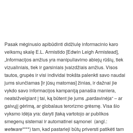
Pasak mėginusio apibūdinti didžiulę informacinio karo
veiksmų skalę E.L. Armistido [Edwin Leigh Armistead],
„Informacijos amžius yra manipuliavimo abiejų rūšių, tiek
vizualiniais, tiek ir garsiniais įvaizdžiais amžius. Visos
tautos, grupės ir visi individai trokšta palenkti savo naudai
jums siunčiamas [ir jūsų matomas] žinias, ir dažnai jie
vykdo savo informacijos kampaniją panašia maniera,
neatsižvelgiant į tai, ką būtent jie jums „pardavinėja“ – ar
gaivųjį gėrimą, ar globalaus terorizmo grėsmę. Visa šio
vyksmo idėja yra: daryti įtaką vartotojo ar publikos
smegenų sistemai ir automatinei sąmonei (angl.:
wetware
****) tam, kad pastarieji būtų priversti patikėti tam