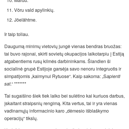
Mardu.
Võru vald apylinkių.
Jõelähtme.
Ir taip toliau.
Daugumą minimų vietovių jungė vienas bendras bruožas:
tai buvo rajonai, skirti sovietų okupacijos laikotarpiu į Estiją
atgabentiems rusų kilmės darbininkams. Šiandien ši
socialinė grupė Estijoje garsėja savo nenoru integruotis ir
simpatijomis „kaimynui Rytuose“. Kaip sakoma: „S
apienti
sat
.“ *******
Tai sugaišino šiek tiek laiko bei sulėtino kai kuriuos darbus,
įskaitant straipsnių rengimą. Kita vertus, tai ir yra vienas
vadinamųjų informacinio karo „dėmesio išblaškymo
operacijų“ tikslų.