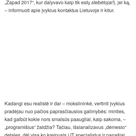
„Zapad 2017“, kur dalyvavo kaip tik
estų stebėtojai
!
), jei ką,
– informuoti apie įvykius kontaktus Lietuvoje ir kitur.
Kadangi esu realistė ir dar – mokslininkė, vertinti įvykius
pradėjau nuo pačios paprasčiausios galimybės: minties,
kad galbūt kokie nors smalsūs paaugliai, kaip sakoma, –
„programišius“ žaidžia? Tačiau, išsianalizavus „dėmesio“
detales, dėl visa ko kreipusis į IT specialistus ir panašiai,