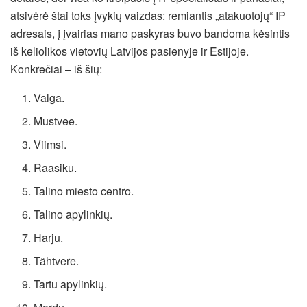
atsivėrė štai toks įvykių vaizdas: remiantis „atakuotojų“ IP
adresais, į įvairias mano paskyras buvo bandoma kėsintis
iš keliolikos vietovių Latvijos pasienyje ir Estijoje.
Konkrečiai – iš šių:
Valga.
Mustvee.
Viimsi.
Raasiku.
Talino miesto centro.
Talino apylinkių.
Harju.
Tähtvere.
Tartu apylinkių.