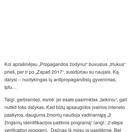
Kol aprašinėjau „Propagandos žodynui“ buvusius „triukus“
prieš, per ir po „Zapad 2017“, susidūriau su naujais. Ką
darysi – nuotykingas tų antipropagandistų gyvenimas,
tpfu…
Taigi, gerbiamieji, esmė: jei esate pasirinktas „taikiniu“, gali
nutikti toks dalykas. Kad būtų apsaugotos įvairios inteneto
paskyros, dauguma žmonių naudoja vadinamąją „2
žingsnių identifikacijos patikros programą“ (angl.:
2-steps
verification program
). Dažnas iš mūsų ja pasitikime. Bet