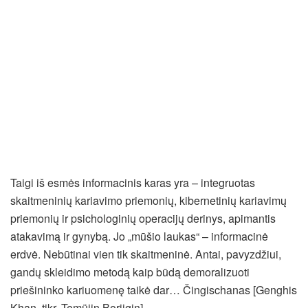
Taigi iš esmės informacinis karas yra – integruotas
skaitmeninių kariavimo priemonių, kibernetinių kariavimų
priemonių ir psichologinių operacijų derinys, apimantis
atakavimą ir gynybą. Jo „mūšio laukas“ – informacinė
erdvė. Nebūtinai vien tik skaitmeninė. Antai, pavyzdžiui,
gandų skleidimo metodą kaip būdą demoralizuoti
priešininko kariuomenę taikė dar… Čingischanas [Genghis
Khan, tikr. Temüjin Borjigin] .