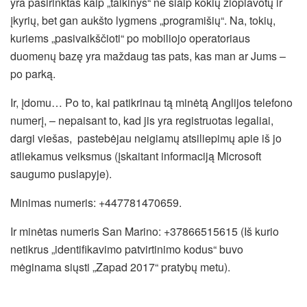
yra pasirinktas kaip „taikinys“ ne šiaip kokių žioplavotų ir
įkyrių, bet gan aukšto lygmens „programišių“. Na, tokių,
kuriems „pasivaikščioti“ po mobiliojo operatoriaus
duomenų bazę yra maždaug tas pats, kas man ar Jums –
po parką.
Ir, įdomu… Po to, kai patikrinau tą minėtą Anglijos telefono
numerį, – nepaisant to, kad jis yra registruotas legaliai,
dargi viešas, pastebėjau neigiamų atsiliepimų apie iš jo
atliekamus veiksmus (įskaitant informaciją Microsoft
saugumo puslapyje).
Minimas numeris: +447781470659.
Ir minėtas numeris San Marino: +37866515615 (Iš kurio
netikrus „identifikavimo patvirtinimo kodus“ buvo
mėginama siųsti „Zapad 2017“ pratybų metu).