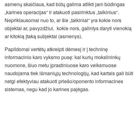
asmenų skaičiaus, kad būtų galima atlikti jam būdingas
„karines operacijas“ ir atakuoti pasirinktus „taikinius“.
Nepriklausomai nuo to, ar šie „taikiniai“ yra kokie nors
objektai ar, pavyzdžiui, kokie nors, galintys daryti vienokią
ar kitokią įtaką subjektai (asmenys).
Papildomai vertėtų atkreipti dėmesį ir į techninę
informacinio karo vyksmo pusę: kai kurių mokslininkų
nuomone, šiuo metu įprastiniuose karo veiksmuose
naudojama tiek išmaniųjų technologijų, kad kartais gali būti
netgi efektyviau atakuoti priešo/oponento informacines
sistemas, negu kad jo karines pajėgas.