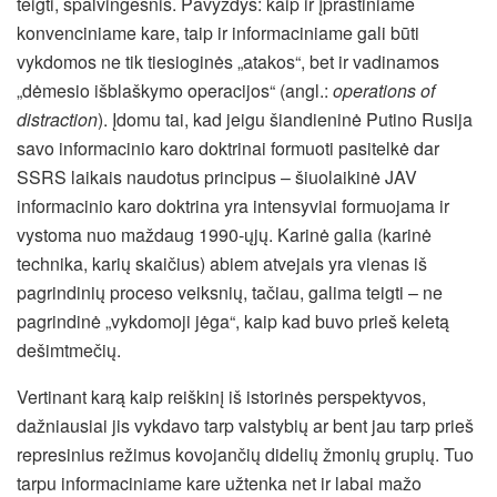
teigti, spalvingesnis. Pavyzdys: kaip ir įprastiniame
konvenciniame kare, taip ir informaciniame gali būti
vykdomos ne tik tiesioginės „atakos“, bet ir vadinamos
„dėmesio išblaškymo operacijos“ (angl.:
operations of
distraction
). Įdomu tai, kad jeigu šiandieninė Putino Rusija
savo informacinio karo doktrinai formuoti pasitelkė dar
SSRS laikais naudotus principus – šiuolaikinė JAV
informacinio karo doktrina yra intensyviai formuojama ir
vystoma nuo maždaug 1990-ųjų. Karinė galia (karinė
technika, karių skaičius) abiem atvejais yra vienas iš
pagrindinių proceso veiksnių, tačiau, galima teigti – ne
pagrindinė „vykdomoji jėga“, kaip kad buvo prieš keletą
dešimtmečių.
Vertinant karą kaip reiškinį iš istorinės perspektyvos,
dažniausiai jis vykdavo tarp valstybių ar bent jau tarp prieš
represinius režimus kovojančių didelių žmonių grupių. Tuo
tarpu informaciniame kare užtenka net ir labai mažo