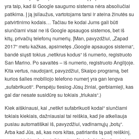
yra taip, kad ši Google saugumo sistema nėra absoliučiai
patikima. Į ją įsilaužus, vartotojams tarsi ir ateina žinutės su
patvirtinimo kodais… Tačiau tie kodai Jums gali būti
siunčiami visai ne iš Google apsaugos sistemos, bet iš
kitų, privačių telefonų numerių. [Man, pavyzdžiui, „Zapad
2017“ metu kažkas, apsimetęs „Google apsaugos sistema“,
bandė siųsti tokius „netikrus kodus“ iš numerio, registruoto
San Marino. Po savaitės – iš numerio, registruoto Anglijoje.
Kita vertus, naudojant, pavyzdžiui, Skaipo programą, bet
kurios šalies mobiliojo telefono numerį yra gan lengva
„sufabrikuoti“. Perspėju tiesiog Jūsų žiniai, gerbiamieji, kas
gal dar nesate susidūrę su tokiais „triukais“.)
Kiek aiškinausi, kai „netikri sufabrikuoti kodai“ siunčiami
tokiais kiekiais, dažniausiai tai reiškia, kad jie atkeliauja
pusiau automatiškai iš, pavyzdžiui, vadinamųjų „botų“.
Arba kad Jūs, aš, kas nors kitas, patiriantis tą patį reiškinį,