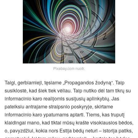
Pixabay.com nuotr.
Taigi, gerbiamieji, tęsiame „Propagandos žodyną“. Taip
susiklostė, kad šiek tiek vėliau. Taip nutiko dėl tam tikrų su
informacinio karo realijomis susijusių aplinkybių. Jas
pateiksiu antrajame straipsnio poskyryje, skirtame
informacinio karo ypatumams aptarti. Tiems, kas truputį
klaidingai mano, kad tiktai mūsų krašte visokiausios bėdos,
o, pavyzdžiui, kokia nors Estija bėdų neturi – istorija patiks,