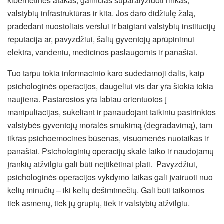
kibernetines atakas, galinčias suparalyžiuoti rinkas,
valstybių infrastruktūras ir kita. Jos daro didžiulę žalą,
pradedant nuostoliais verslui ir baigiant valstybių institucijų
reputacija ar, pavyzdžiui, šalių gyventojų aprūpinimui
elektra, vandeniu, medicinos paslaugomis ir panašiai.
Tuo tarpu tokia informacinio karo sudedamoji dalis, kaip
psichologinės operacijos, daugeliui vis dar yra šiokia tokia
naujiena. Pastarosios yra labiau orientuotos į
manipuliacijas, sukeliant ir panaudojant taikiniu pasirinktos
valstybės gyventojų moralės smukimą (degradavimą), tam
tikras psichoemocines būsenas, visuomenės nuotaikas ir
panašiai. Psichologinių operacijų skalė laiko ir naudojamų
įrankių atžvilgiu gali būti neįtikėtinai plati. Pavyzdžiui,
psichologinės operacijos vykdymo laikas gali įvairuoti nuo
kelių minučių – iki kelių dešimtmečių. Gali būti taikomos
tiek asmenų, tiek jų grupių, tiek ir valstybių atžvilgiu.