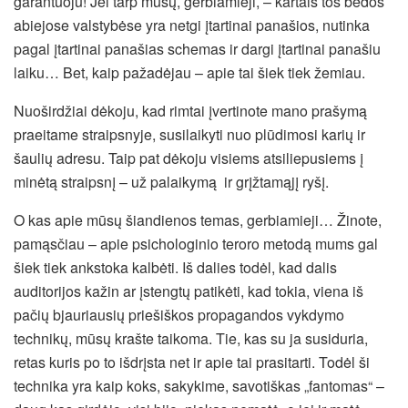
garantuoju! Jei tarp mūsų, gerbiamieji, – kartais tos bėdos
abiejose valstybėse yra netgi įtartinai panašios, nutinka
pagal įtartinai panašias schemas ir dargi įtartinai panašiu
laiku… Bet, kaip pažadėjau – apie tai šiek tiek žemiau.
Nuoširdžiai dėkoju, kad rimtai įvertinote mano prašymą
praeitame straipsnyje, susilaikyti nuo plūdimosi karių ir
šaulių adresu. Taip pat dėkoju visiems atsiliepusiems į
minėtą straipsnį – už palaikymą ir grįžtamąjį ryšį.
O kas apie mūsų šiandienos temas, gerbiamieji… Žinote,
pamąsčiau – apie psichologinio teroro metodą mums gal
šiek tiek ankstoka kalbėti. Iš dalies todėl, kad dalis
auditorijos kažin ar įstengtų patikėti, kad tokia, viena iš
pačių bjauriausių priešiškos propagandos vykdymo
technikų, mūsų krašte taikoma. Tie, kas su ja susiduria,
retas kuris po to išdrįsta net ir apie tai prasitarti. Todėl ši
technika yra kaip koks, sakykime, savotiškas „fantomas“ –