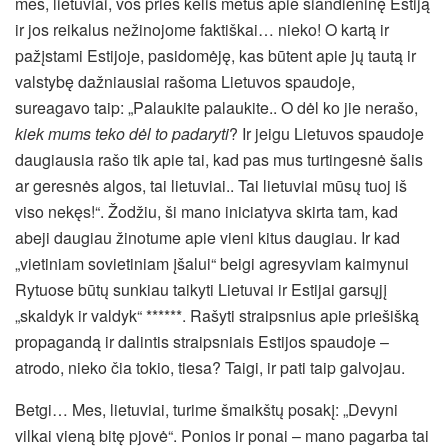
mes, lietuviai, vos prieš kelis metus apie šiandieninę Estiją
ir jos reikalus nežinojome faktiškai… nieko! O kartą ir
pažįstami Estijoje, pasidomėję, kas būtent apie jų tautą ir
valstybę dažniausiai rašoma Lietuvos spaudoje,
sureagavo taip: „Palaukite palaukite.. O dėl ko jie nerašo,
kiek mums teko dėl to padaryti
? Ir jeigu Lietuvos spaudoje
daugiausia rašo tik apie tai, kad pas mus turtingesnė šalis
ar geresnės algos, tai lietuviai.. Tai lietuviai mūsų tuoj iš
viso nekęs!“. Žodžiu, ši mano iniciatyva skirta tam, kad
abeji daugiau žinotume apie vieni kitus daugiau. Ir kad
„vietiniam sovietiniam įšalui“ beigi agresyviam kaimynui
Rytuose būtų sunkiau taikyti Lietuvai ir Estijai garsųjį
„skaldyk ir valdyk“ ******. Rašyti straipsnius apie priešišką
propagandą ir dalintis straipsniais Estijos spaudoje –
atrodo, nieko čia tokio, tiesa? Taigi, ir pati taip galvojau.
Betgi… Mes, lietuviai, turime šmaikštų posakį: „Devyni
vilkai vieną bitę pjovė“. Ponios ir ponai – mano pagarba tai