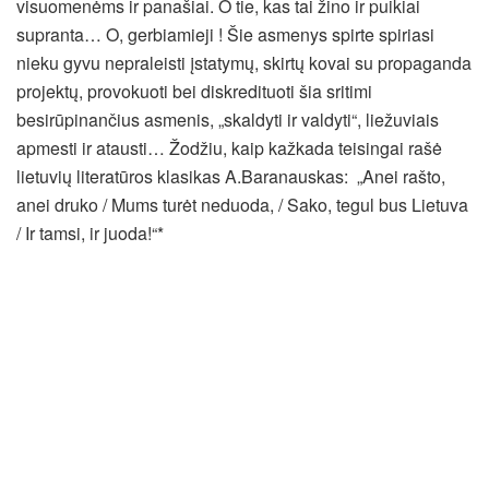
visuomenėms ir panašiai. O tie, kas tai žino ir puikiai
supranta… O, gerbiamieji ! Šie asmenys spirte spiriasi
nieku gyvu nepraleisti įstatymų, skirtų kovai su propaganda
projektų, provokuoti bei diskredituoti šia sritimi
besirūpinančius asmenis, „skaldyti ir valdyti“, liežuviais
apmesti ir atausti… Žodžiu, kaip kažkada teisingai rašė
lietuvių literatūros klasikas A.Baranauskas: „Anei rašto,
anei druko / Mums turėt neduoda, / Sako, tegul bus Lietuva
/ Ir tamsi, ir juoda!“*