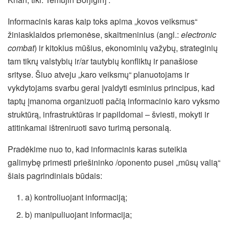
Informacinis karas kaip toks apima „kovos veiksmus“
žiniasklaidos priemonėse, skaitmeninius (angl.:
electronic
combat
) ir kitokius mūšius, ekonominių važybų, strateginių
tam tikrų valstybių ir/ar tautybių konfliktų ir panašiose
srityse. Šiuo atveju „karo veiksmų“ planuotojams ir
vykdytojams svarbu gerai įvaldyti esminius principus, kad
taptų įmanoma organizuoti pačią informacinio karo vyksmo
struktūrą, infrastruktūras ir papildomai – šviesti, mokyti ir
atitinkamai ištreniruoti savo turimą personalą.
Pradėkime nuo to, kad informacinis karas suteikia
galimybę primesti priešininko /oponento pusei „mūsų valią“
šiais pagrindiniais būdais:
a) kontroliuojant informaciją;
b) manipuliuojant informacija;