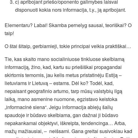
c) apribojant priešo/oponento galimybes laisvai
disponuoti kokia nors informacija, t.y., ją apribojant.
Elementaru? Labai! Skamba pernelyg sausai, teoriškai? O
taip!
O štai šitaip, gerbiamieji, tokie principai veikia praktiškai…
Tie, kas skaito mano socialiniuose tinkluose skelbiamą
informaciją, žino, kad, kartu su priešiškai propagandai
skirtomis temomis, jau kelis metus pristatinėju Estiją –
lietuviams ir Lietuvą – estams. Dėl ko? Todėl, kad,
nepaisant geografinio artumo, tarp mūsų valstybių ilgą
laiką, mano asmenine nuomone, egzistavo keistoka
„informacinė siena“. Jeigu informacija abiejų šalių
spaudoje ir būdavo skelbiama, gan dažnai ji būdavo
nepakankamai objektyvi, iškreipta, tendencinga… Arba,
mažų mažiausiai, – neišsami. Gana greitai susivokiau kad