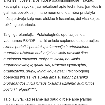
ankstesniuose straipsniuose (paaiškinimuose). Tačiau,
kadangi ši sąvoka (jau nekalbant apie technikas, įrankius ir
galimus poveikius!), mano nuomone, dar nėra pristatyta
mūsų erdvėje kaip nors aiškiau ir išsamiau, dėl visa ko jos
reikšmę pakartosiu.
Taigi, gerbiamieji… Psichologinės operacijos, dar
vadinamos PSYOP – tai iš anksto suplanuotos operacijos,
skirtos perteikti pasirinktą informaciją ir orientacines
nuorodas užsienio auditorijai su tikslu paveikti šios
auditorijos emocijas, motyvus, siekių bei tikslų
argumentavimą ir, galiausiai, užsienio vyriausybių,
organizacijų, grupių ir individų elgesį.
Psichologinių
operacijų
tikslas yra sukelti arba sustiprinti parankų
propagandos iniciatoriaus tikslams užsienio auditorijos
požiūrį ir elgesį
*****.
Taip jau yra, kad esame jau daug girdėję apie įvairias