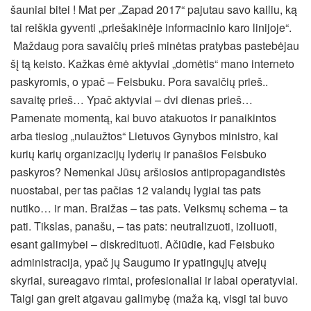
šauniai bitei ! Mat per „Zapad 2017“ pajutau savo kailiu, ką
tai reiškia gyventi „priešakinėje informacinio karo linijoje“.
Maždaug pora savaičių prieš minėtas pratybas pastebėjau
šį tą keisto. Kažkas ėmė aktyviai „domėtis“ mano interneto
paskyromis, o ypač – Feisbuku. Pora savaičių prieš..
savaitę prieš… Ypač aktyviai – dvi dienas prieš…
Pamenate momentą, kai buvo atakuotos ir panaikintos
arba tiesiog „nulaužtos“ Lietuvos Gynybos ministro, kai
kurių karių organizacijų lyderių ir panašios Feisbuko
paskyros? Nemenkai Jūsų aršiosios antipropagandistės
nuostabai, per tas pačias 12 valandų lygiai tas pats
nutiko… ir man. Braižas – tas pats. Veiksmų schema – ta
pati. Tikslas, panašu, – tas pats: neutralizuoti, izoliuoti,
esant galimybei – diskredituoti. Ačiūdie, kad Feisbuko
administracija, ypač jų Saugumo ir ypatingųjų atvejų
skyriai, sureagavo rimtai, profesionaliai ir labai operatyviai.
Taigi gan greit atgavau galimybę (maža ką, visgi tai buvo