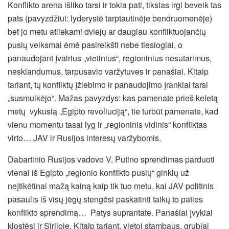
Konflikto arena išliko tarsi ir tokia pati, tikslas irgi beveik tas
pats (pavyzdžiui: lyderystė tarptautinėje bendruomenėje)
bet jo metu atliekami dviejų ar daugiau konfliktuojančių
pusių veiksmai ėmė pasireikšti nebe tiesiogiai, o
panaudojant įvairius „vietinius“, regioninius nesutarimus,
nesklandumus, tarpusavio varžytuves ir panašiai. Kitaip
tariant, tų konfliktų įžiebimo ir panaudojimo įrankiai tarsi
„susmulkėjo“. Mažas pavyzdys: kas pamenate prieš keletą
metų vykusią „Egipto revoliuciją“, tie turbūt pamenate, kad
vienu momentu tasai lyg ir „regioninis vidinis“ konfliktas
virto… JAV ir Rusijos interesų varžybomis.
Dabartinio Rusijos vadovo V. Putino sprendimas parduoti
vienai iš Egipto „regionio konflikto pusių“ ginklų už
neįtikėtinai mažą kainą kaip tik tuo metu, kai JAV politinis
pasaulis iš visų jėgų stengėsi paskatinti taikų to paties
konflikto sprendimą… Patys suprantate. Panašiai įvykiai
klostėsi ir Sirijoje. Kitaip tariant, vietoj stambaus, grubiai