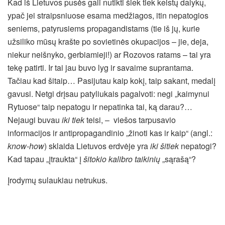
Kad iš Lietuvos pusės gali nutikti šiek tiek keistų dalykų,
ypač jei straipsniuose esama medžiagos, itin nepatogios
seniems, patyrusiems propagandistams (tie iš jų, kurie
užsiliko mūsų krašte po sovietinės okupacijos – jie, deja,
niekur neišnyko, gerbiamieji!) ar Rozovos ratams – tai yra
tekę patirti. Ir tai jau buvo lyg ir savaime suprantama.
Tačiau kad šitaip… Pasijutau kaip kokį, taip sakant, medalį
gavusi. Netgi drįsau patyliukais pagalvoti: negi „kaimynui
Rytuose“ taip nepatogu ir nepatinka tai, ką darau?…
Nejaugi buvau
iki tiek
teisi, – viešos tarpusavio
informacijos ir antipropagandinio „žinoti kas ir kaip“ (angl.:
know-how
) sklaida Lietuvos erdvėje yra
iki šitiek
nepatogi?
Kad tapau „įtraukta“ į
šitokio kalibro
taikinių
„sąrašą“?
Įrodymų sulaukiau netrukus.