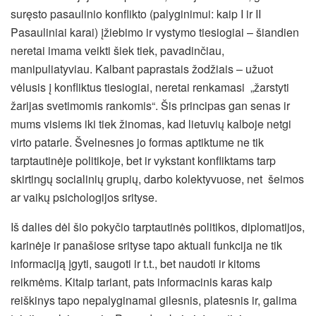
suręsto pasaulinio konflikto (palyginimui: kaip I ir II
Pasauliniai karai) įžiebimo ir vystymo tiesiogiai – šiandien
neretai imama veikti šiek tiek, pavadinčiau,
manipuliatyviau. Kalbant paprastais žodžiais – užuot
vėlusis į konfliktus tiesiogiai, neretai renkamasi „žarstyti
žarijas svetimomis rankomis“. Šis principas gan senas ir
mums visiems iki tiek žinomas, kad lietuvių kalboje netgi
virto patarle. Švelnesnes jo formas aptiktume ne tik
tarptautinėje politikoje, bet ir vykstant konfliktams tarp
skirtingų socialinių grupių, darbo kolektyvuose, net šeimos
ar vaikų psichologijos srityse.
Iš dalies dėl šio pokyčio tarptautinės politikos, diplomatijos,
karinėje ir panašiose srityse tapo aktuali funkcija ne tik
informaciją įgyti, saugoti ir t.t., bet naudoti ir kitoms
reikmėms. Kitaip tariant, pats informacinis karas kaip
reiškinys tapo nepalyginamai gilesnis, platesnis ir, galima