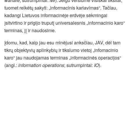
warfare
, sutrumpintai:
IW
). Jeigu verstume visiškai tiksliai,
tuomet reikėtų sakyti: „informacinis kariavimas“. Tačiau,
kadangi Lietuvos informacinėje erdvėje sėkmingai
įsitvirtino ir prigijo truputį universalesnis „informacinio karo“
terminas, jį ir naudosime.
Įdomu, kad, kaip jau esu minėjusi anksčiau, JAV, dėl tam
tikrų objektyvių aplinkybių ir tikslumo vietoj „infomacinio
karo“ jau naudojamas terminas „informacinės operacijos“
(angl.:
information operations
; sutrumpintai:
IO
).