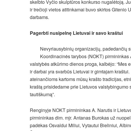
skelbto Vyčio skulptūros konkurso nugalėtoją. Ju
ir trečioji vietos atitinkamai buvo skirtos Gitenio
darbams.
Pagerbti nusipelnę Lietuvai ir savo kraštui
Nevyriausybinių organizacijų, padedančių st
Koordinacinės tarybos (NOKT) pirmininkas A
valstybės atkūrimo dienos proga, kalbėjo: “Mes e
ir darbai yra svarbūs Lietuvai ir gimtajam krašt
ateinančioms kartoms mūsų krašto tradicijas, etnin
kraštą prisidedame prie Lietuvos valstybingumo s
tautiškumą”.
Renginyje NOKT pirmininkas A. Narutis ir Lietuv
pirmininkas dim. mjr. Antanas Burokas už nuopel
padėkas Osvaldui Miliui, Vytautui Bieliniui, Alb