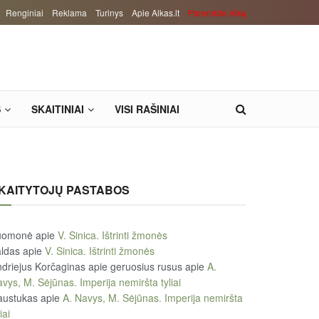
Renginiai
Reklama
Turinys
Apie Alkas.lt
Paremkite Alką
S
SKAITINIAI
VISI RAŠINIAI
KAITYTOJŲ PASTABOS
uomonė
apie
V. Sinica. Ištrinti žmonės
ldas
apie
V. Sinica. Ištrinti žmonės
driejus Korčaginas apie geruosius rusus
apie
A.
vys, M. Sėjūnas. Imperija nemiršta tyliai
austukas
apie
A. Navys, M. Sėjūnas. Imperija nemiršta
iai