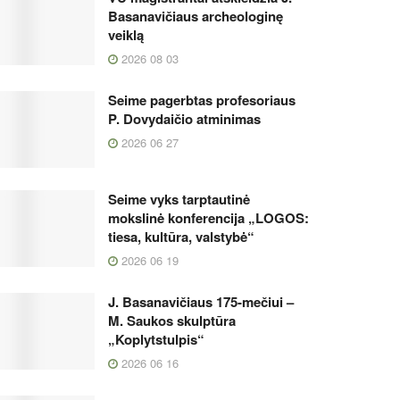
Basanavičiaus archeologinę
veiklą
2026 08 03
Seime pagerbtas profesoriaus
P. Dovydaičio atminimas
2026 06 27
Seime vyks tarptautinė
mokslinė konferencija „LOGOS:
tiesa, kultūra, valstybė“
2026 06 19
J. Basanavičiaus 175-mečiui –
M. Saukos skulptūra
„Koplytstulpis“
2026 06 16