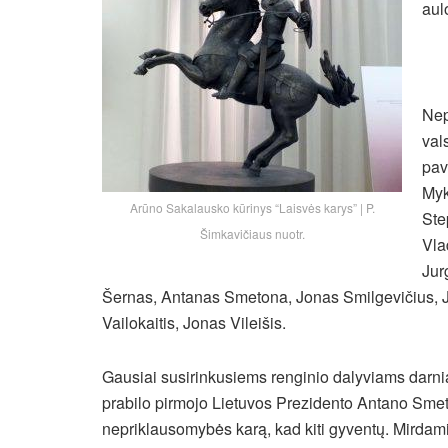
aul
Nep
val
pav
Myk
Arūno Sakalausko kūrinys “Laisvės karys” | P.
Ste
Šimkavičiaus nuotr.
Vla
Jur
Šernas, Antanas Smetona, Jonas Smilgevičius, Ju
Vailokaitis, Jonas Vileišis.
Gausiai susirinkusiems renginio dalyviams darnia
prabilo pirmojo Lietuvos Prezidento Antano Smeto
nepriklausomybės karą, kad kiti gyventų. Mirdami 