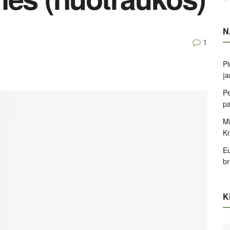
N
1
Pi
įa
Pe
pa
Mi
K
Eu
br
Ki