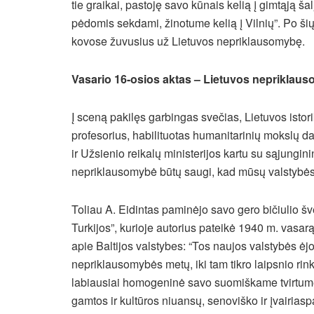
tie graikai, pastoję savo kūnais kelią į gimtąją šal
pėdomis sekdami, žinotume kelią į Vilnių”. Po šių
kovose žuvusius už Lietuvos nepriklausomybę.
Vasario 16-osios aktas – Lietuvos nepriklau
Į sceną pakilęs garbingas svečias, Lietuvos istori
profesorius, habilituotas humanitarinių mokslų 
ir Užsienio reikalų ministerijos kartu su sąjunginin
nepriklausomybė būtų saugi, kad mūsų valstybės p
Toliau A. Eidintas paminėjo savo gero bičiulio š
Turkijos”, kurioje autorius pateikė 1940 m. vasarą
apie Baltijos valstybes: “Tos naujos valstybės ėjo
nepriklausomybės metų, iki tam tikro laipsnio rin
labiausiai homogeninė savo suomiškame tvirtume; 
gamtos ir kultūros niuansų, senoviško ir įvairiasp