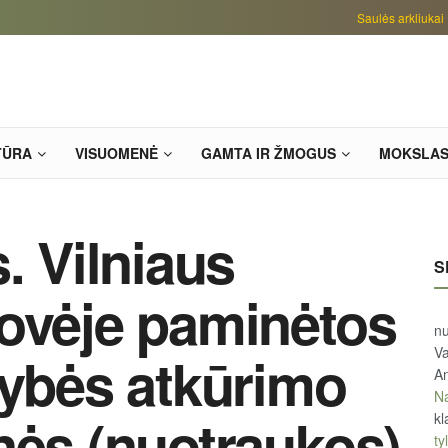
Saulės arkliukai
TŪRA
VISUOMENĖ
GAMTA IR ŽMOGUS
MOKSLA
. Vilniaus
S
ovėje paminėtos
n
Va
tybės atkūrimo
An
Na
nės (nuotraukos)
kl
tyl