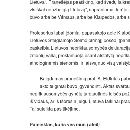
Lietuva”. Pranešėjas paaiškino, kad švedų laikr
visiškai neužbaigtą Lietuvą”, suprantama, turėjo
buvo arba be Vilniaus, arba be Klaipėdos, arba s
Profesorius labai įdomiai papasakojo apie Klaip
Lietuvos Steigiamojo Seimo pirmąjį posėdį (pirm
paskelbta Lietuvos nepriklausomybės deklaracij
žmonių valią, proklamuoja esant atstatytą nepri
etnologinėmis sienomis, ir laisvą nuo visų valsty
Baigdamas pranešimą prof. A. Eidintas pabr
akto teiginiai buvo įgyvendinti. Aktas svarbus
nepriklausomybės gynėjų tarptautinės teisės požiūr
iš vidaus, ar iš išorės ir jeigu Lietuva laikinai p
Tai suteikia pasitikėjimo.
Paminklas, kuris ves mus į ateitį