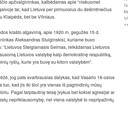
aščio apžvalgininkas, kalbėdamas apie “niekuomet
Na
 galvoje tai, kad Lietuva per pirmuosius du dešimtmečius
kl
u Klaipėda, bet be Vilniaus.
tyl
+
ėdos krašto atgavimą, apie 1920 m. gegužės 15 d.
ininkas Aleksandras Stulginskis), kuriame buvo
a: “Lietuvos Steigiamasis Seimas, reikšdamas Lietuvos
klausomą Lietuvos valstybę kaip demokratinę respubliką,
binių ryšių, kurie yra buvę su kitom valstybėm”.
ėžė, jog pats svarbiausias dalykas, kad Vasario 16-osios
 tuo, kad jis iki šiol yra vienas iš pagrindinių mūsų
iu. Pagal tarptautinę teisę įvykus bet kokiai agresijai ar
rarastų nepriklausomybę, nei viena valstybė to nepripažintų.