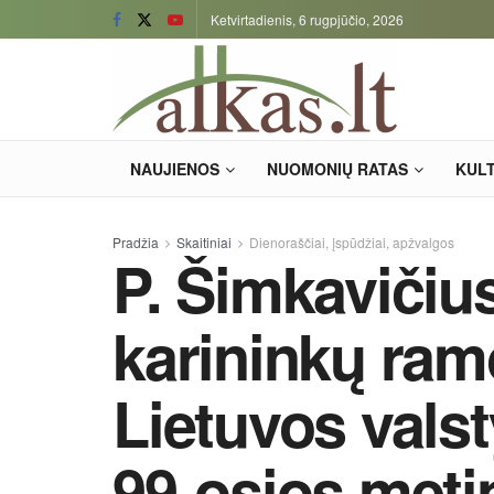
Ketvirtadienis, 6 rugpjūčio, 2026
NAUJIENOS
NUOMONIŲ RATAS
KUL
Pradžia
Skaitiniai
Dienoraščiai, įspūdžiai, apžvalgos
P. Šimkavičius
karininkų ram
Lietuvos vals
99-osios meti