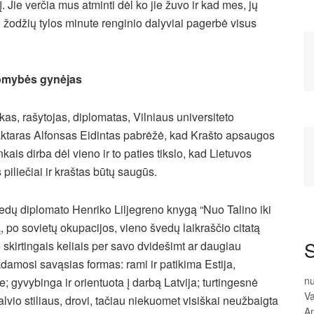
į. Jie verčia mus atminti dėl ko jie žuvo ir kad mes, jų
 žodžių tylos minute renginio dalyviai pagerbė visus
somybės gynėjas
kas, rašytojas, diplomatas, Vilniaus universiteto
daktaras Alfonsas Eidintas pabrėžė, kad Krašto apsaugos
kais dirba dėl vieno ir to paties tikslo, kad Lietuvos
iliečiai ir kraštas būtų saugūs.
vedų diplomato Henriko Liljegreno knygą “Nuo Talino iki
, po sovietų okupacijos, vieno švedų laikraščio citatą
S
 skirtingais keliais per savo dvidešimt ar daugiau
kdamosi savąsias formas: rami ir patikima Estija,
n
gyvybinga ir orientuota į darbą Latvija; turtingesnė
Va
alvio stiliaus, drovi, tačiau niekuomet visiškai neužbaigta
An