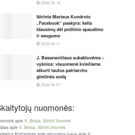
2026 05 16
Ištrinta Mariaus Kundroto
„Facebook“ paskyra: kelia
klausimų dėl politinio spaudimo
ir saugumo
2026 04 11
J. Basanavičiaus sukaktuvėms –
vyšnios: visuomenė kviečiama
atkurti tautos patriarcho
gimtinės sodą
2026 04 07
kaitytojų nuomonės:
uomonė
apie
V. Sinica. Ištrinti žmonės
ldas
apie
V. Sinica. Ištrinti žmonės
driejus Korčaginas apie geruosius rusus
apie
A.