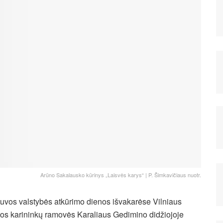
Arūno Sakalausko kūrinys „Laisvės karys“ | P. Šimkavičiaus nuotr.
tuvos valstybės atkūrimo dienos išvakarėse Vilniaus
los karininkų ramovės Karaliaus Gedimino didžiojoje