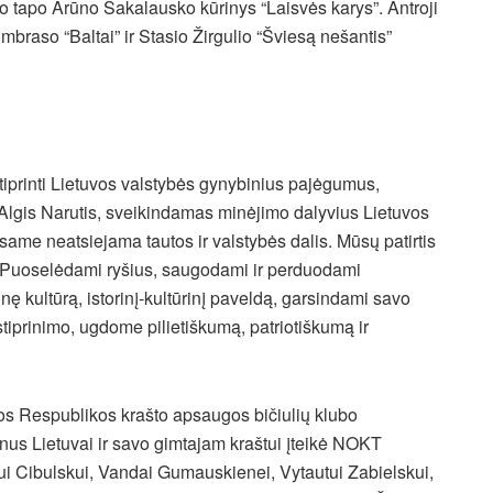
o tapo Arūno Sakalausko kūrinys “Laisvės karys”. Antroji
 Umbraso “Baltai” ir Stasio Žirgulio “Šviesą nešantis”
iprinti Lietuvos valstybės gynybinius pajėgumus,
lgis Narutis, sveikindamas minėjimo dalyvius Lietuvos
same neatsiejama tautos ir valstybės dalis. Mūsų patirtis
ui. Puoselėdami ryšius, saugodami ir perduodami
ę kultūrą, istorinį-kultūrinį paveldą, garsindami savo
tiprinimo, ugdome pilietiškumą, patriotiškumą ir
os Respublikos krašto apsaugos bičiulių klubo
nus Lietuvai ir savo gimtajam kraštui įteikė NOKT
inui Cibulskui, Vandai Gumauskienei, Vytautui Zabielskui,