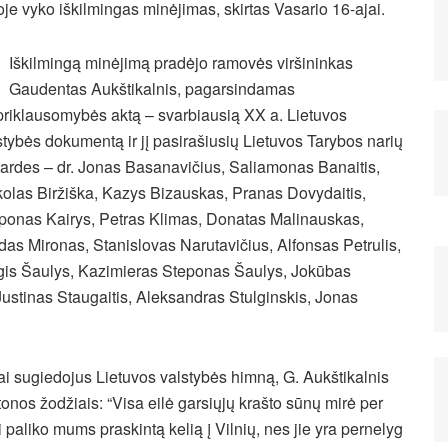
oje vyko iškilmingas minėjimas, skirtas Vasario 16-ajai.
Iškilmingą minėjimą pradėjo ramovės viršininkas
Gaudentas Aukštikalnis, pagarsindamas
riklausomybės aktą – svarbiausią XX a. Lietuvos
stybės dokumentą ir jį pasirašiusių Lietuvos Tarybos narių
ardes – dr. Jonas Basanavičius, Saliamonas Banaitis,
olas Biržiška, Kazys Bizauskas, Pranas Dovydaitis,
ponas Kairys, Petras Klimas, Donatas
Malinauskas,
das Mironas, Stanislovas Narutavičius, Alfonsas Petrulis,
gis Šaulys, Kazimieras Steponas Šaulys, Jokūbas
stinas Staugaitis, Aleksandras Stulginskis, Jonas
i sugiedojus Lietuvos valstybės himną, G. Aukštikalnis
nos žodžiais: “Visa eilė garsiųjų krašto sūnų mirė per
paliko mums praskintą kelią į Vilnių, nes jie yra pernelyg