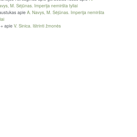
vys, M. Sėjūnas. Imperija nemiršta tyliai
austukas
apie
A. Navys, M. Sėjūnas. Imperija nemiršta
iai
++
apie
V. Sinica. Ištrinti žmonės