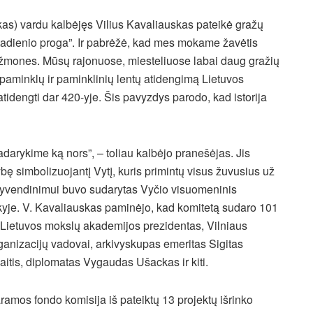
s) vardu kalbėjęs Vilius Kavaliauskas pateikė gražų
tadienio proga”. Ir pabrėžė, kad mes mokame žavėtis
ų žmones. Mūsų rajonuose, miesteliuose labai daug gražių
 paminklų ir paminklinių lentų atidengimą Lietuvos
idengti dar 420-yje. Šis pavyzdys parodo, kad istorija
arykime ką nors”, – toliau kalbėjo pranešėjas. Jis
bę simbolizuojantį Vytį, kuris primintų visus žuvusius už
s įgyvendinimui buvo sudarytas Vyčio visuomeninis
yje. V. Kavaliauskas paminėjo, kad komitetą sudaro 101
, Lietuvos mokslų akademijos prezidentas, Vilniaus
organizacijų vadovai, arkivyskupas emeritas Sigitas
itis, diplomatas Vygaudas Ušackas ir kiti.
amos fondo komisija iš pateiktų 13 projektų išrinko