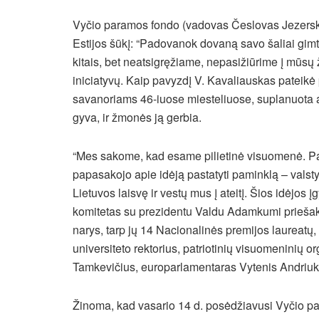
Vyčio paramos fondo (vadovas Česlovas Jezerska
Estijos šūkį: “Padovanok dovaną savo šaliai gim
kitais, bet neatsigręžiame, nepasižiūrime į mūs
iniciatyvų. Kaip pavyzdį V. Kavaliauskas pateikė
savanoriams 46-iuose miesteliuose, suplanuota at
gyva, ir žmonės ją gerbia.
“Mes sakome, kad esame pilietinė visuomenė. Pad
papasakojo apie idėją pastatyti paminklą – valsty
Lietuvos laisvę ir vestų mus į ateitį. Šios idėjo
komitetas su prezidentu Valdu Adamkumi priešak
narys, tarp jų 14 Nacionalinės premijos laureatų
universiteto rektorius, patriotinių visuomeninių 
Tamkevičius, europarlamentaras Vytenis Andriuka
Žinoma, kad vasario 14 d. posėdžiavusi Vyčio par