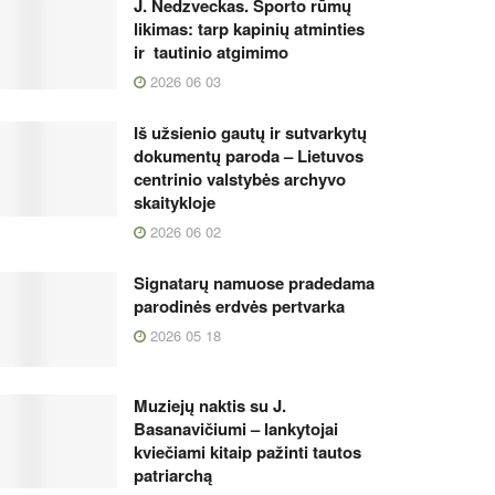
J. Nedzveckas. Sporto rūmų
likimas: tarp kapinių atminties
ir tautinio atgimimo
2026 06 03
Iš užsienio gautų ir sutvarkytų
dokumentų paroda – Lietuvos
centrinio valstybės archyvo
skaitykloje
2026 06 02
Signatarų namuose pradedama
parodinės erdvės pertvarka
2026 05 18
Muziejų naktis su J.
Basanavičiumi – lankytojai
kviečiami kitaip pažinti tautos
patriarchą