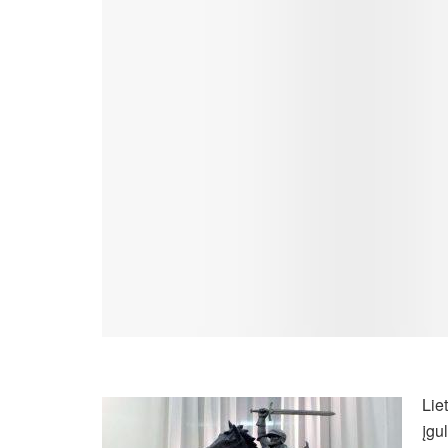
Lie
įgu