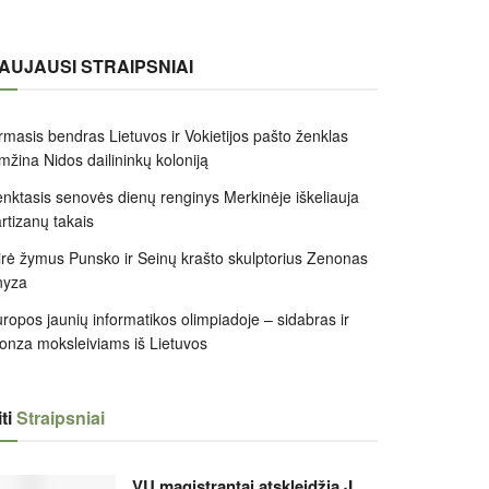
AUJAUSI STRAIPSNIAI
rmasis bendras Lietuvos ir Vokietijos pašto ženklas
mžina Nidos dailininkų koloniją
nktasis senovės dienų renginys Merkinėje iškeliauja
rtizanų takais
rė žymus Punsko ir Seinų krašto skulptorius Zenonas
nyza
ropos jaunių informatikos olimpiadoje – sidabras ir
onza moksleiviams iš Lietuvos
ti
Straipsniai
VU magistrantai atskleidžia J.