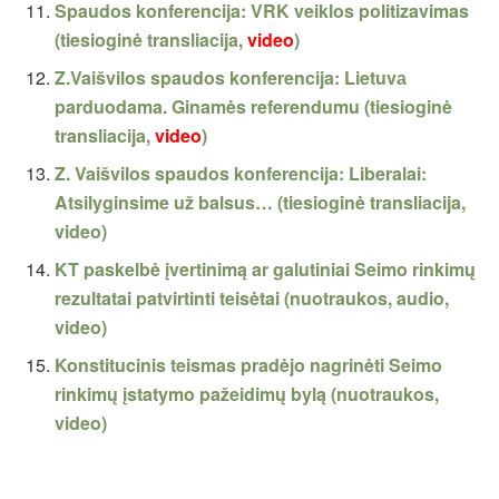
Spaudos konferencija: VRK veiklos politizavimas
(tiesioginė transliacija,
video
)
Z.Vaišvilos spaudos konferencija: Lietuvа
parduodama. Ginamės referendumu (tiesioginė
transliacija,
video
)
Z. Vaišvilos spaudos konferencija: Liberalai:
Atsilyginsime už balsus… (tiesioginė transliacija,
video)
KT paskelbė įvertinimą ar galutiniai Seimo rinkimų
rezultatai patvirtinti teisėtai (nuotraukos, audio,
video)
Konstitucinis teismas pradėjo nagrinėti Seimo
rinkimų įstatymo pažeidimų bylą (nuotraukos,
video)