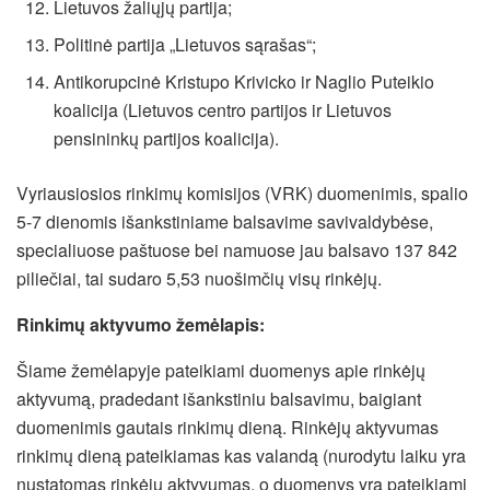
Lietuvos žaliųjų partija;
Politinė partija „Lietuvos sąrašas“;
Antikorupcinė Kristupo Krivicko ir Naglio Puteikio
koalicija (Lietuvos centro partijos ir Lietuvos
pensininkų partijos koalicija).
Vyriausiosios rinkimų komisijos (VRK) duomenimis, spalio
5-7 dienomis išankstiniame balsavime savivaldybėse,
specialiuose paštuose bei namuose jau balsavo 137 842
piliečiai, tai sudaro 5,53 nuošimčių visų rinkėjų.
Rinkimų aktyvumo žemėlapis:
Šiame žemėlapyje pateikiami duomenys apie rinkėjų
aktyvumą, pradedant išankstiniu balsavimu, baigiant
duomenimis gautais rinkimų dieną. Rinkėjų aktyvumas
rinkimų dieną pateikiamas kas valandą (nurodytu laiku yra
nustatomas rinkėjų aktyvumas, o duomenys yra pateikiami