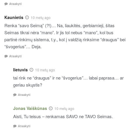
Atsakyti
Kaunietis
10 metų ago
Renka “savo Seimą” (?!)… Na, liaukitės, gerbiamieji, šitas
Seimas tikrai nėra “mano”. Ir jis tol nebus “mano”, kol bus
partinė rinkimų sistema, t.y., kol į valdžią rinksime “draugus” bei
“švogerius”… Deja.
Atsakyti
lietuvis
10 metų ago
tai rink ne “draugus” ir ne “švogerius”… labai paprasa… ar
geriau skųstis?
Atsakyti
Jonas Vaiškūnas
10 metų ago
Aisti, Tu teisus – renkamas SAVO ne TAVO Seimas.
Atsakyti