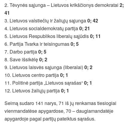
2. Tėvynės sąjunga – Lietuvos krikščionys demokratai
2;
41
3. Lietuvos valstiečių ir žaliųjų sąjunga
0; 42
4. Lietuvos socialdemokratų partija
0; 21
5. Lietuvos Respublikos liberalų sąjūdis
0; 11
6. Partija Tvarka ir teisingumas
0; 5
7. Darbo partija
0; 5
8. Save išsikėlę
0; 2
9. Lietuvos laisvės sąjunga (liberalai)
0; 2
10. Lietuvos centro partija
0; 1
11. Politinė partija „Lietuvos sąrašas“
0; 1
12. Lietuvos žaliųjų partija
0; 1
Seimą sudaro 141 narys, 71 iš jų renkamas tiesiogiai
vienmandatėse apygardose, 70 – daugiamandatėje
apygardoje pagal partijų pateiktus sąrašus.