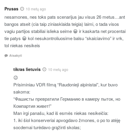
Prusas
10 metų ago
nesamones, nes toks pats scenarijus jau visus 26 metus…ant
bangos atseit (cia taip ziniasklaida teigia) laimi, o tada visos
vagiu partijos stabiliai islieka seime 😀 ir kaskarta net procentai
tie patys 😀 kol nesukontroliuosime balsu “skaiciavimo” ir vrk,
tol niekas nesikeis
Atsakyti
tikras lietuvis
10 metų ago
😉
Prisiminiau VDR filmą “Raudonieji alpinistai”, kur buvo
sakoma:
“Фашисты превратили Германию в камеру пыток, но
Компартия живет!”
Man irgi panašu, kad iš esmės niekas nesikeičia:
1. iki šiol konserveriai apvogdavo žmones, o po to atėję
socdemai turėdavo grąžinti skolas;