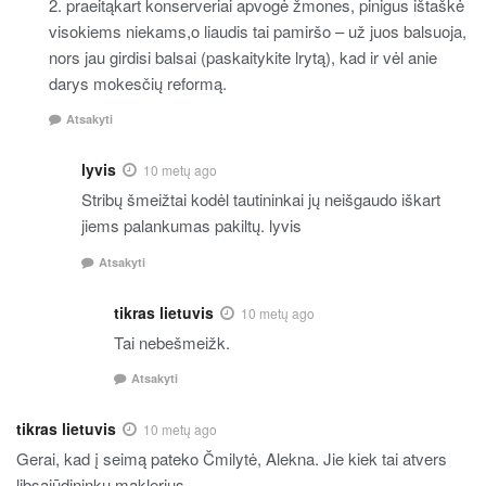
2. praeitąkart konserveriai apvogė žmones, pinigus ištaškė
visokiems niekams,o liaudis tai pamiršo – už juos balsuoja,
nors jau girdisi balsai (paskaitykite lrytą), kad ir vėl anie
darys mokesčių reformą.
Atsakyti
lyvis
10 metų ago
Stribų šmeižtai kodėl tautininkai jų neišgaudo iškart
jiems palankumas pakiltų. lyvis
Atsakyti
tikras lietuvis
10 metų ago
Tai nebešmeižk.
Atsakyti
tikras lietuvis
10 metų ago
Gerai, kad į seimą pateko Čmilytė, Alekna. Jie kiek tai atvers
libsąjūdininkų maklerius.