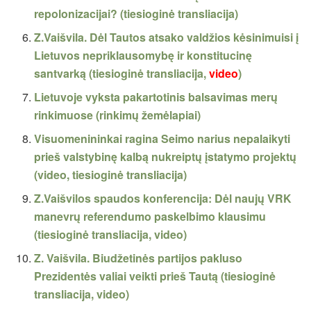
repolonizacijai? (tiesioginė transliacija)
Z.Vaišvila. Dėl Tautos atsako valdžios kėsinimuisi į
Lietuvos nepriklausomybę ir konstitucinę
santvarką (tiesioginė transliacija,
video
)
Lietuvoje vyksta pakartotinis balsavimas merų
rinkimuose (rinkimų žemėlapiai)
Visuomenininkai ragina Seimo narius nepalaikyti
prieš valstybinę kalbą nukreiptų įstatymo projektų
(video, tiesioginė transliacija)
Z.Vaišvilos spaudos konferencija: Dėl naujų VRK
manevrų referendumo paskelbimo klausimu
(tiesioginė transliacija, video)
Z. Vaišvila. Biudžetinės partijos pakluso
Prezidentės valiai veikti prieš Tautą (tiesioginė
transliacija, video)