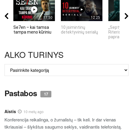
17:50
12:25
Se7en – kai tamsa
10 įsimintinų
„Septynių Ka
tampa meno kūriniu
detektyvinių serialų
Riteris" – kai
paprastumas
ALKO TURINYS
ALKO
TURINYS
Pastabos
17
Aistis
10 metų ago
Konferencija reikalinga, o žurnalistų – tik keli. Ir dar vienas
tikriausiai – šlykštus saugumo seklys, vaidinantis telefonistą.