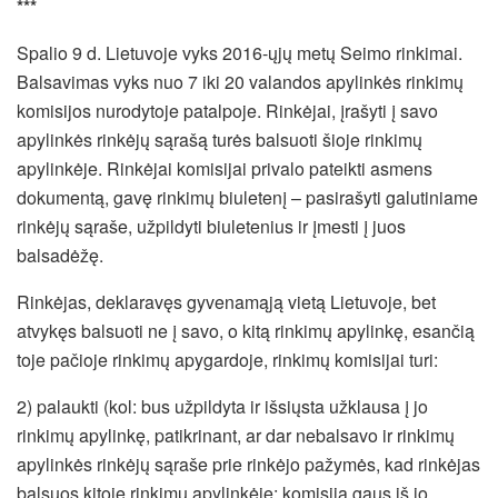
***
Spalio 9 d. Lietuvoje vyks 2016-ųjų metų Seimo rinkimai.
Balsavimas vyks nuo 7 iki 20 valandos apylinkės rinkimų
komisijos nurodytoje patalpoje. Rinkėjai, įrašyti į savo
apylinkės rinkėjų sąrašą turės balsuoti šioje rinkimų
apylinkėje. Rinkėjai komisijai privalo pateikti asmens
dokumentą, gavę rinkimų biuletenį – pasirašyti galutiniame
rinkėjų sąraše, užpildyti biuletenius ir įmesti į juos
balsadėžę.
Rinkėjas, deklaravęs gyvenamąją vietą Lietuvoje, bet
atvykęs balsuoti ne į savo, o kitą rinkimų apylinkę, esančią
toje pačioje rinkimų apygardoje, rinkimų komisijai turi:
2) palaukti (kol: bus užpildyta ir išsiųsta užklausa į jo
rinkimų apylinkę, patikrinant, ar dar nebalsavo ir rinkimų
apylinkės rinkėjų sąraše prie rinkėjo pažymės, kad rinkėjas
balsuos kitoje rinkimų apylinkėje; komisija gaus iš jo