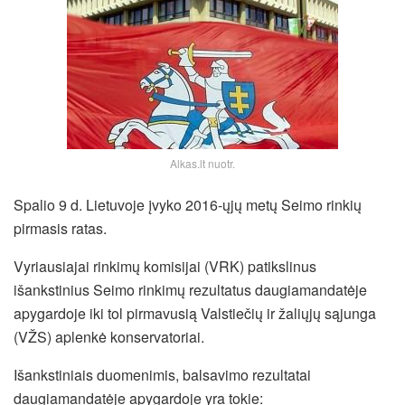
Alkas.lt nuotr.
Spalio 9 d. Lietuvoje įvyko 2016-ųjų metų Seimo rinkių
pirmasis ratas.
Vyriausiajai rinkimų komisijai (VRK) patikslinus
išankstinius Seimo rinkimų rezultatus daugiamandatėje
apygardoje iki tol pirmavusią Valstiečių ir žaliųjų sąjunga
(VŽS) aplenkė konservatoriai.
Išankstiniais duomenimis, balsavimo rezultatai
daugiamandatėje apygardoje yra tokie: