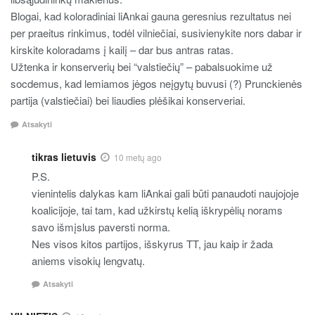
Blogai, kad koloradiniai liAnkai gauna geresnius rezultatus nei
per praeitus rinkimus, todėl vilniečiai, susivienykite nors dabar ir
kirskite koloradams į kailį – dar bus antras ratas.
Užtenka ir konserverių bei “valstiečių” – pabalsuokime už
socdemus, kad lemiamos jėgos neįgytų buvusi (?) Prunckienės
partija (valstiečiai) bei liaudies plėšikai konserveriai.
Atsakyti
tikras lietuvis
10 metų ago
P.S.
vienintelis dalykas kam liAnkai gali būti panaudoti naujojoje
koalicijoje, tai tam, kad užkirstų kelią iškrypėlių norams
savo išmįslus paversti norma.
Nes visos kitos partijos, išskyrus TT, jau kaip ir žada
aniems visokių lengvatų.
Atsakyti