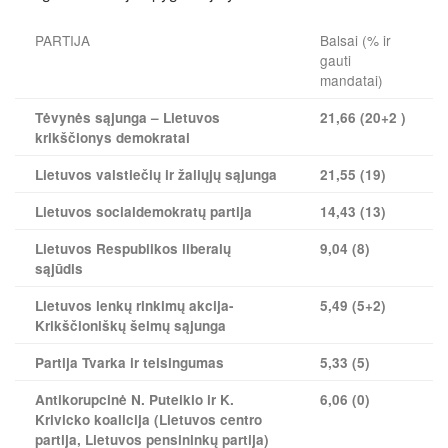
PARTIJA
Balsai (% ir
gauti
mandatai)
Tėvynės sąjunga – Lietuvos
21,66 (20+2 )
krikščionys demokratai
Lietuvos valstiečių ir žaliųjų sąjunga
21,55 (19)
Lietuvos socialdemokratų partija
14,43 (13)
Lietuvos Respublikos liberalų
9,04 (8)
sąjūdis
Lietuvos lenkų rinkimų akcija-
5,49 (5+2)
Krikščioniškų šeimų sąjunga
Partija Tvarka ir teisingumas
5,33 (5)
Antikorupcinė N. Puteikio ir K.
6,06 (0)
Krivicko koalicija (Lietuvos centro
partija, Lietuvos pensininkų partija)