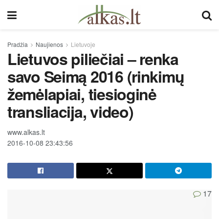
Pradžia
Naujienos
Lietuvoje
Lietuvos piliečiai – renka
savo Seimą 2016 (rinkimų
žemėlapiai, tiesioginė
transliacija, video)
www.alkas.lt
2016-10-08 23:43:56
17