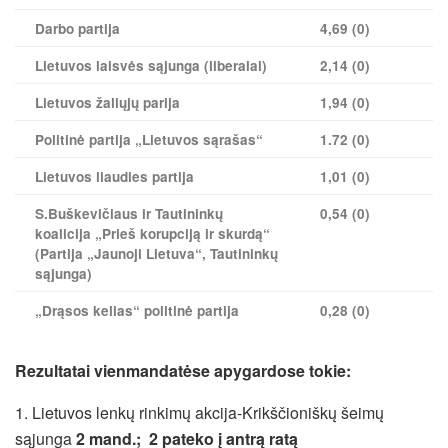
Darbo partija
4,69 (0)
Lietuvos laisvės sąjunga (liberalai)
2,14 (0)
Lietuvos žaliųjų parija
1,94 (0)
Politinė partija „Lietuvos sąrašas“
1.72 (0)
Lietuvos liaudies partija
1,01 (0)
S.Buškevičiaus ir Tautininkų
0,54 (0)
koalicija „Prieš korupciją ir skurdą“
(Partija „Jaunoji Lietuva“, Tautininkų
sąjunga)
„Drąsos kelias“ politinė partija
0,28 (0)
Rezultatai vienmandatėse apygardose tokie:
1. Lietuvos lenkų rinkimų akcija-Krikščioniškų šeimų
sąjunga
2 mand.; 2 pateko į antrą ratą