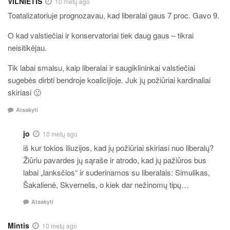
VILNIETIS
10 metų ago
Toatalizatoriuje prognozavau, kad liberalai gaus 7 proc. Gavo 9.
O kad valstiečiai ir konservatoriai tiek daug gaus – tikrai
neisitikėjau.
Tik labai smalsu, kaip liberalai ir saugiklininkai valstiečiai
sugebės dirbti bendroje koalicijioje. Juk jų požiūriai kardinaliai
skiriasi 🙂
Atsakyti
jo
10 metų ago
iš kur tokios iliuzijos, kad jų požiūriai skiriasi nuo liberalų?
Žiūriu pavardes jų sąraše ir atrodo, kad jų pažiūros bus
labai „lanksčios“ ir suderinamos su liberalais: Simulikas,
Šakalienė, Skvernelis, o kiek dar nežinomų tipų…
Atsakyti
Mintis
10 metų ago