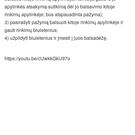
apylinkės atsakymą-sutikimą dėl jo balsavimo kitoje
rinkimų apylinkėje; bus atspausdinta pažyma);
3) pasirašyti pažymą balsuoti kitoje rinkimų apylinkėje ir
gauti rinkimų biuletenius;
4) užpildyti biuletenius ir įmesti į juos balsadėžę.
Seimo rinkimai 2016
https://youtu.be/cUwkkGkU97o