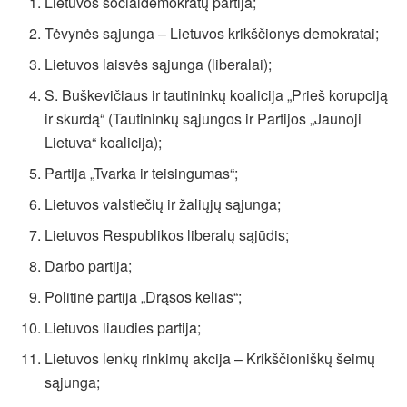
Lietuvos socialdemokratų partija;
Tėvynės sąjunga – Lietuvos krikščionys demokratai;
Lietuvos laisvės sąjunga (liberalai);
S. Buškevičiaus ir tautininkų koalicija „Prieš korupciją
ir skurdą“ (Tautininkų sąjungos ir Partijos „Jaunoji
Lietuva“ koalicija);
Partija „Tvarka ir teisingumas“;
Lietuvos valstiečių ir žaliųjų sąjunga;
Lietuvos Respublikos liberalų sąjūdis;
Darbo partija;
Politinė partija „Drąsos kelias“;
Lietuvos liaudies partija;
Lietuvos lenkų rinkimų akcija – Krikščioniškų šeimų
sąjunga;