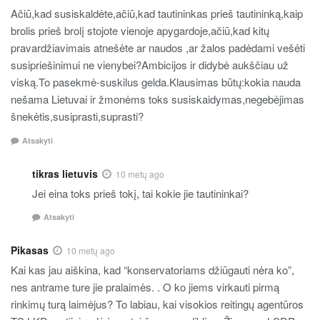
Ačiū,kad susiskaldėte,ačiū,kad tautininkas prieš tautininką,kaip
brolis prieš brolį stojote vienoje apygardoje,ačiū,kad kitų
pravardžiavimais atnešėte ar naudos ,ar žalos padėdami vešėti
susipriešinimui ne vienybei?Ambicijos ir didybė aukščiau už
viską.To pasekmė-suskilus gelda.Klausimas būtų:kokia nauda
nešama Lietuvai ir žmonėms toks susiskaidymas,negebėjimas
šnekėtis,susiprasti,suprasti?
Atsakyti
tikras lietuvis
10 metų ago
Jei eina toks prieš tokį, tai kokie jie tautininkai?
Atsakyti
Pikasas
10 metų ago
Kai kas jau aiškina, kad “konservatoriams džiūgauti nėra ko”,
nes antrame ture jie pralaimės. . O ko jiems virkauti pirmą
rinkimų turą laimėjus? To labiau, kai visokios reitingų agentūros