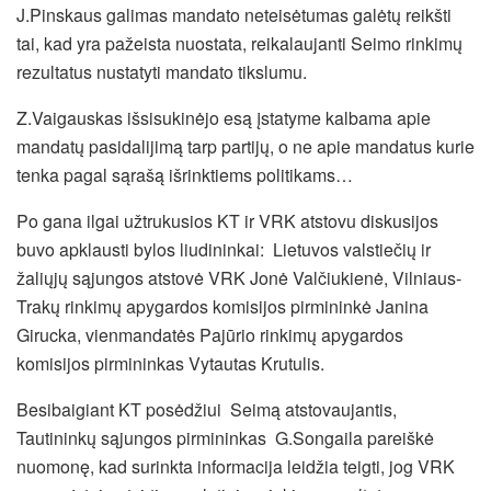
J.Pinskaus galimas mandato neteisėtumas galėtų reikšti
tai, kad yra pažeista nuostata, reikalaujanti Seimo rinkimų
rezultatus nustatyti mandato tikslumu.
Z.Vaigauskas išsisukinėjo esą įstatyme kalbama apie
mandatų pasidalijimą tarp partijų, o ne apie mandatus kurie
tenka pagal sąrašą išrinktiems politikams…
Po gana ilgai užtrukusios KT ir VRK atstovu diskusijos
buvo apklausti bylos liudininkai: Lietuvos valstiečių ir
žaliųjų sąjungos atstovė VRK Jonė Valčiukienė, Vilniaus-
Trakų rinkimų apygardos komisijos pirmininkė Janina
Girucka, vienmandatės Pajūrio rinkimų apygardos
komisijos pirmininkas Vytautas Krutulis.
Besibaigiant KT posėdžiui Seimą atstovaujantis,
Tautininkų sąjungos pirmininkas G.Songaila pareiškė
nuomonę, kad surinkta informacija leidžia teigti, jog VRK