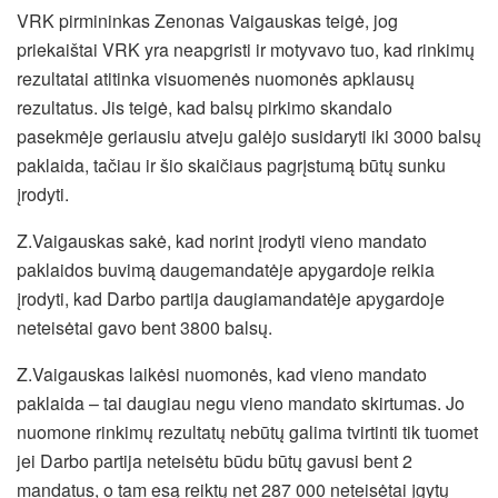
VRK pirmininkas Zenonas Vaigauskas teigė, jog
priekaištai VRK yra neapgristi ir motyvavo tuo, kad rinkimų
rezultatai atitinka visuomenės nuomonės apklausų
rezultatus. Jis teigė, kad balsų pirkimo skandalo
pasekmėje geriausiu atveju galėjo susidaryti iki 3000 balsų
paklaida, tačiau ir šio skaičiaus pagrįstumą būtų sunku
įrodyti.
Z.Vaigauskas sakė, kad norint įrodyti vieno mandato
paklaidos buvimą daugemandatėje apygardoje reikia
įrodyti, kad Darbo partija daugiamandatėje apygardoje
neteisėtai gavo bent 3800 balsų.
Z.Vaigauskas laikėsi nuomonės, kad vieno mandato
paklaida – tai daugiau negu vieno mandato skirtumas. Jo
nuomone rinkimų rezultatų nebūtų galima tvirtinti tik tuomet
jei Darbo partija neteisėtu būdu būtų gavusi bent 2
mandatus, o tam esą reiktų net 287 000 neteisėtai įgytų