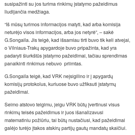
susipažinti su jos turima rinkimų įstatymo pažeidimus
liudijančia medžiaga.
“Iš mūsų turimos informacijos matyti, kad arba komisija
neturėjo visos informacijos, arba jos netyrė”, – sakė
G.Songaila. Jis teigė, kad išsamiau tirti buvo tik keli atvejai,
o Vilniaus-Trakų apygardoje buvo pripažinta, kad yra
padaryti šiurkštūs įstatymo pažeidimai, tačiau sprendimas
panaikinti rinkimus nebuvo priimtas.
G.Songaila teigė, kad VRK neįsigilino ir į apygardų
komisijų protokolus, kuriuose buvo užfiksuti įstatymų
pažeidimai.
Seimo atstovo teigimu, jeigu VRK būtų įvertinusi visus
rinkimų teisės pažeidimus ir juos išanalizavusi
matematiniu požiūriu, tai būtų nustačiusi, kad pažeidimai
galėjo turėjo įtakos atskirų partijų gautų mandatų skaičiui.