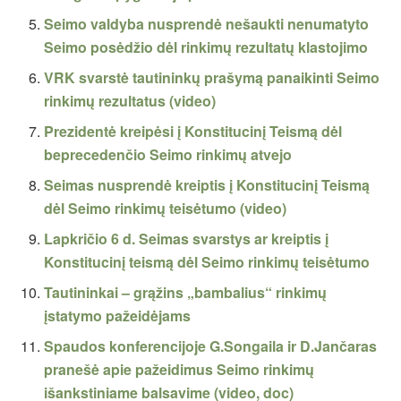
Seimo valdyba nusprendė nešaukti nenumatyto
Seimo posėdžio dėl rinkimų rezultatų klastojimo
VRK svarstė tautininkų prašymą panaikinti Seimo
rinkimų rezultatus (video)
Prezidentė kreipėsi į Konstitucinį Teismą dėl
beprecedenčio Seimo rinkimų atvejo
Seimas nusprendė kreiptis į Konstitucinį Teismą
dėl Seimo rinkimų teisėtumo (video)
Lapkričio 6 d. Seimas svarstys ar kreiptis į
Konstitucinį teismą dėl Seimo rinkimų teisėtumo
Tautininkai – grąžins „bambalius“ rinkimų
įstatymo pažeidėjams
Spaudos konferencijoje G.Songaila ir D.Jančaras
pranešė apie pažeidimus Seimo rinkimų
išankstiniame balsavime (video, doc)