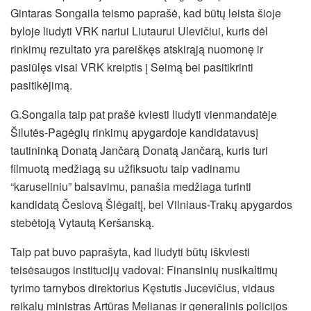
Gintaras Songaila teismo paprašė, kad būtų leista šioje
byloje liudyti VRK nariui Liutaurui Ulevičiui, kuris dėl
rinkimų rezultato yra pareiškęs atskirąją nuomonę ir
pasiūlęs visai VRK kreiptis į Seimą bei pasitikrinti
pasitikėjimą.
G.Songaila taip pat prašė kviesti liudyti vienmandatėje
Šilutės-Pagėgių rinkimų apygardoje kandidatavusį
tautininką Donatą Jančarą Donatą Jančarą, kuris turi
filmuotą medžiagą su užfiksuotu taip vadinamu
“karuseliniu” balsavimu, panašia medžiaga turinti
kandidatą Česlovą Šlėgaitį, bei Vilniaus-Trakų apygardos
stebėtoją Vytautą Keršanską.
Taip pat buvo paprašyta, kad liudyti būtų iškviesti
teisėsaugos institucijų vadovai: Finansinių nusikaltimų
tyrimo tarnybos direktorius Kęstutis Jucevičius, vidaus
reikalų ministras Artūras Melianas ir generalinis policijos