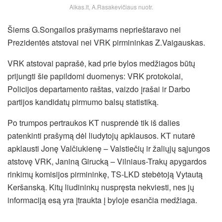
Alkas.lt, A.Rasakevičiaus nuotr.
Šiems G.Songailos prašymams neprieštaravo nei
Prezidentės atstovai nei VRK pirmininkas Z.Vaigauskas.
VRK atstovai paprašė, kad prie bylos medžiagos būtų
prijungti šie papildomi duomenys: VRK protokolai,
Policijos departamento raštas, vaizdo įrašai ir Darbo
partijos kandidatų pirmumo balsų statistiką.
Po trumpos pertraukos KT nusprendė tik iš dalies
patenkinti prašymą dėl liudytojų apklausos. KT nutarė
apklausti Jonę Valčiukienę – Valstiečių ir žaliųjų sąjungos
atstovę VRK, Janiną Girucką – Vilniaus-Trakų apygardos
rinkimų komisijos pirmininkę, TS-LKD stebėtoją Vytautą
Keršanską. Kitų liudininkų nuspręsta nekviesti, nes jų
informaciją esą yra įtraukta į byloje esančia medžiaga.