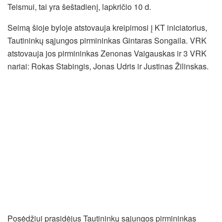
Teismui, tai yra šeštadienį, lapkričio 10 d.
Seimą šioje byloje atstovauja kreipimosi į KT iniciatorius,
Tautininkų sąjungos pirmininkas Gintaras Songaila. VRK
atstovauja jos pirmininkas Zenonas Vaigauskas ir 3 VRK
nariai: Rokas Stabingis, Jonas Udris ir Justinas Žilinskas.
Posėdžiui prasidėjus Tautininkų sąjungos pirmininkas