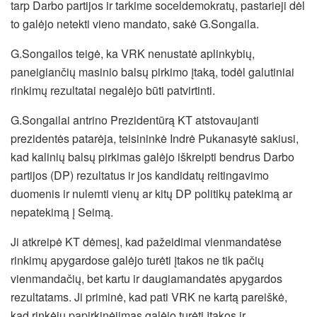
tarp Darbo partijos ir tarkime soceldemokratų, pastarieji dėl
to galėjo netekti vieno mandato, sakė G.Songaila.
G.Songailos teigė, ka VRK nenustatė aplinkybių,
paneigiančių masinio balsų pirkimo įtaką, todėl galutiniai
rinkimų rezultatai negalėjo būti patvirtinti.
G.Songailai antrino Prezidentūrą KT atstovaujanti
prezidentės patarėja, teisininkė Indrė Pukanasytė sakiusi,
kad kalinių balsų pirkimas galėjo iškreipti bendrus Darbo
partijos (DP) rezultatus ir jos kandidatų reitingavimo
duomenis ir nulemti vienų ar kitų DP politikų patekimą ar
nepatekimą į Seimą.
Ji atkreipė KT dėmesį, kad pažeidimai vienmandatėse
rinkimų apygardose galėjo turėti įtakos ne tik pačių
vienmandačių, bet kartu ir daugiamandatės apygardos
rezultatams. Ji priminė, kad pati VRK ne kartą pareiškė,
kad rinkėjų papirkinėjimas galėjo turėti įtakos ir