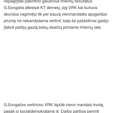
nepagrįstai patvirtino galutinius rinkimų rezultatus.
G.Songaila atkreipė KT dėmesį, jog VRK kai kuriuos
skundus nagrinėjo tik per siaurą vienmandatės apygardos
prizmę nė nebandydama vertinti, kaip tie pažeidimai galėjo
įtakoti partijų gautą balsų skaičių pirmame rinkimų rate.
G.Songailos vertinimu VRK išpūtė vieno mandato kvotą,
pasak jo socialdemokratams iš Darbo partijos perimti