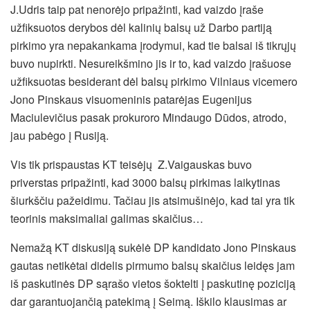
J.Udris taip pat nenorėjo pripažinti, kad vaizdo įraše
užfiksuotos derybos dėl kalinių balsų už Darbo partiją
pirkimo yra nepakankama įrodymui, kad tie balsai iš tikrųjų
buvo nupirkti. Nesureikšmino jis ir to, kad vaizdo įrašuose
užfiksuotas besiderant dėl balsų pirkimo Vilniaus vicemero
Jono Pinskaus visuomeninis patarėjas Eugenijus
Maciulevičius pasak prokuroro Mindaugo Dūdos, atrodo,
jau pabėgo į Rusiją.
Vis tik prispaustas KT teisėjų Z.Vaigauskas buvo
priverstas pripažinti, kad 3000 balsų pirkimas laikytinas
šiurkščiu pažeidimu. Tačiau jis atsimušinėjo, kad tai yra tik
teorinis maksimaliai galimas skaičius…
Nemažą KT diskusiją sukėlė DP kandidato Jono Pinskaus
gautas netikėtai didelis pirmumo balsų skaičius leidęs jam
iš paskutinės DP sąrašo vietos šoktelti į paskutinę poziciją
dar garantuojančią patekimą į Seimą. Iškilo klausimas ar