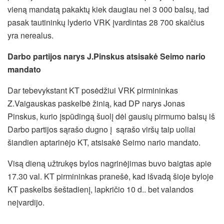
vieną mandatą pakaktų kiek daugiau nei 3 000 balsų, tad
pasak tautininkų lyderio VRK įvardintas 28 700 skaičius
yra nerealus.
Darbo partijos narys J.Pinskus atsisakė Seimo nario
mandato
Dar tebevykstant KT posėdžiui VRK pirmininkas
Z.Vaigauskas paskelbė žinią, kad DP narys Jonas
Pinskus, kurio įspūdingą šuolį dėl gausių pirmumo balsų iš
Darbo partijos sąrašo dugno į sąrašo viršų taip uoliai
šiandien aptarinėjo KT, atsisakė Seimo nario mandato.
Visą dieną užtrukęs bylos nagrinėjimas buvo baigtas apie
17.30 val. KT pirmininkas pranešė, kad išvadą šioje byloje
KT paskelbs šeštadienį, lapkričio 10 d.. bet valandos
neįvardijo.