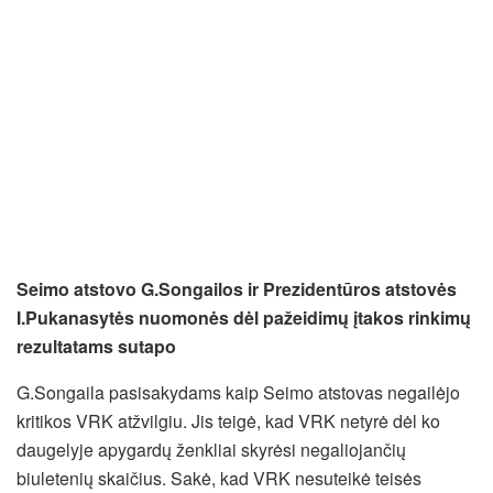
Seimo atstovo G.Songailos ir Prezidentūros atstovės
I.Pukanasytės nuomonės dėl pažeidimų įtakos rinkimų
rezultatams sutapo
G.Songaila pasisakydams kaip Seimo atstovas negailėjo
kritikos VRK atžvilgiu. Jis teigė, kad VRK netyrė dėl ko
daugelyje apygardų ženkliai skyrėsi negaliojančių
biuletenių skaičius. Sakė, kad VRK nesuteikė teisės