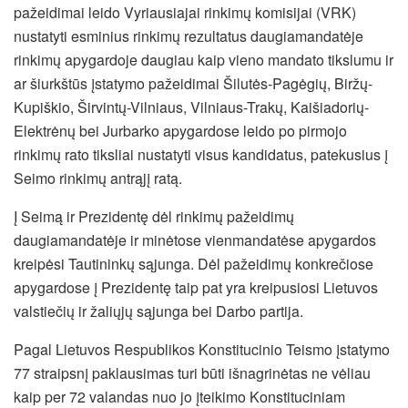
pažeidimai leido Vyriausiajai rinkimų komisijai (VRK)
nustatyti esminius rinkimų rezultatus daugiamandatėje
rinkimų apygardoje daugiau kaip vieno mandato tikslumu ir
ar šiurkštūs įstatymo pažeidimai Šilutės-Pagėgių, Biržų-
Kupiškio, Širvintų-Vilniaus, Vilniaus-Trakų, Kaišiadorių-
Elektrėnų bei Jurbarko apygardose leido po pirmojo
rinkimų rato tiksliai nustatyti visus kandidatus, patekusius į
Seimo rinkimų antrąjį ratą.
Į Seimą ir Prezidentę dėl rinkimų pažeidimų
daugiamandatėje ir minėtose vienmandatėse apygardos
kreipėsi Tautininkų sąjunga. Dėl pažeidimų konkrečiose
apygardose į Prezidentę taip pat yra kreipusiosi Lietuvos
valstiečių ir žaliųjų sąjunga bei Darbo partija.
Pagal Lietuvos Respublikos Konstitucinio Teismo įstatymo
77 straipsnį paklausimas turi būti išnagrinėtas ne vėliau
kaip per 72 valandas nuo jo įteikimo Konstituciniam