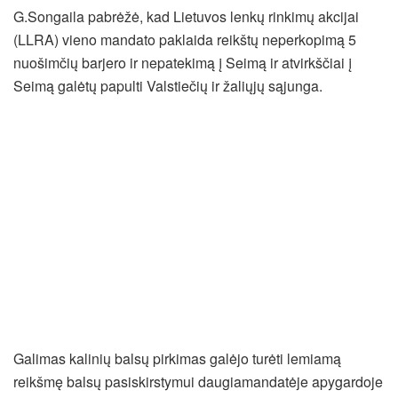
G.Songaila pabrėžė, kad Lietuvos lenkų rinkimų akcijai
(LLRA) vieno mandato paklaida reikštų neperkopimą 5
nuošimčių barjero ir nepatekimą į Seimą ir atvirkščiai į
Seimą galėtų papulti Valstiečių ir žaliųjų sąjunga.
Galimas kalinių balsų pirkimas galėjo turėti lemiamą
reikšmę balsų pasiskirstymui daugiamandatėje apygardoje