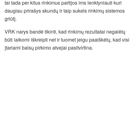
tai tada per kitus rinkimus partijos ims lenktyniauti kuri
daugiau prirašys skundų ir taip sukels rinkimų sistemos
griūtį.
VRK narys bandė tikinti, kad rinkimų rezultatai negalėtų
būti laikomi iškreipti net ir tuomet jeigu paaiškėtų, kad visi
įtariami balsų pirkimo atvejai pasitvirtina.