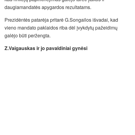
daugiamandatės apygardos rezultatams.
Prezidėntės patarėja pritarė G.Songailos išvadai, kad
vieno mandato paklaidos riba dėl įvykdytų pažeidimų
galėjo būti peržengta.
Z.Vaigauskas ir jo pavaldiniai gynėsi