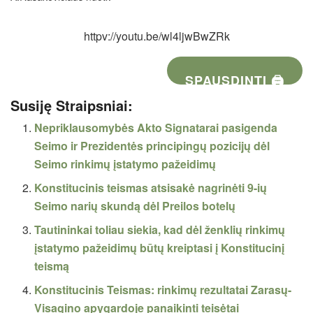
httpv://youtu.be/wl4ljwBwZRk
SPAUSDINTI 🖨
Susiję Straipsniai:
Nepriklausomybės Akto Signatarai pasigenda
Seimo ir Prezidentės principingų pozicijų dėl
Seimo rinkimų įstatymo pažeidimų
Konstitucinis teismas atsisakė nagrinėti 9-ių
Seimo narių skundą dėl Preilos botelų
Tautininkai toliau siekia, kad dėl ženklių rinkimų
įstatymo pažeidimų būtų kreiptasi į Konstitucinį
teismą
Konstitucinis Teismas: rinkimų rezultatai Zarasų-
Visagino apygardoje panaikinti teisėtai