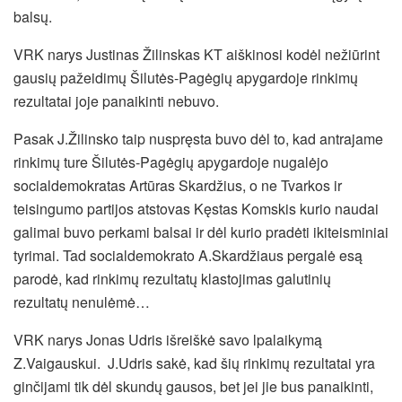
balsų.
VRK narys Justinas Žilinskas KT aiškinosi kodėl nežiūrint
gausių pažeidimų Šilutės-Pagėgių apygardoje rinkimų
rezultatai joje panaikinti nebuvo.
Pasak J.Žilinsko taip nuspręsta buvo dėl to, kad antrajame
rinkimų ture Šilutės-Pagėgių apygardoje nugalėjo
socialdemokratas Artūras Skardžius, o ne Tvarkos ir
teisingumo partijos atstovas Kęstas Komskis kurio naudai
galimai buvo perkami balsai ir dėl kurio pradėti ikiteisminiai
tyrimai. Tad socialdemokrato A.Skardžiaus pergalė esą
parodė, kad rinkimų rezultatų klastojimas galutinių
rezultatų nenulėmė…
VRK narys Jonas Udris išreiškė savo lpalaikymą
Z.Vaigauskui. J.Udris sakė, kad šių rinkimų rezultatai yra
ginčijami tik dėl skundų gausos, bet jei jie bus panaikinti,