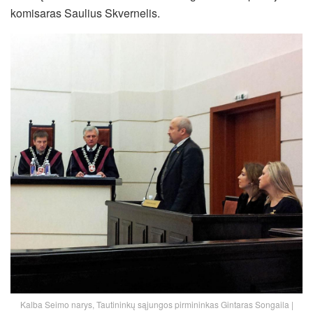
komisaras Saulius Skvernelis.
Kalba Seimo narys, Tautininkų sąjungos pirmininkas Gintaras Songaila |