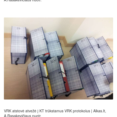
VRK atstovė atvežė į KT trūkstamus VRK protokolus | Alkas.lt,
A.Rasakevičiaus nuotr.