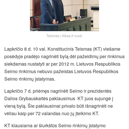
Teismas | Alkas.lt nuotr.
Lapkričio 8 d. 10 val. Konstitucinis Teismas (KT) viešame
posėdyje pradėjo nagrinėti bylą dėl pažeidimų per rinkimus
siekdamas nustatyti ar per 2012 m. Lietuvos Respublikos
Seimo rinkimus nebuvo pažeistas Lietuvos Respublikos
Seimo rinkimų įstatymas.
Lapkričio 7 d. priėmęs nagrinėti Seimo ir prezidentės
Dalios Grybauskaitės paklausimus KT juos sujungė į
vieną bylą. Šie paklausimai privalo būti išnagrinėti ne
vėliau kaip per 72 valandas nuo jų įteikimo KT.
KT klausiama ar šiurkštūs Seimo rinkimų įstatymo