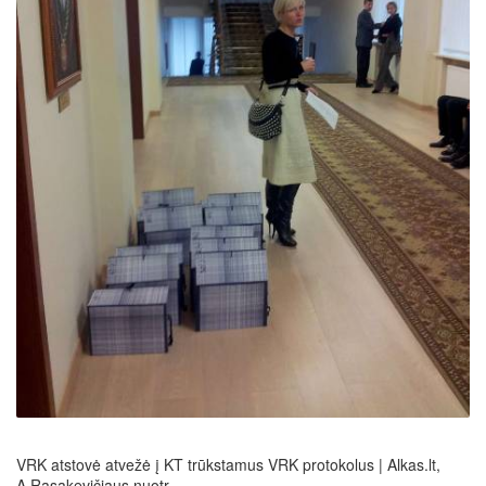
VRK atstovė atvežė į KT trūkstamus VRK protokolus | Alkas.lt,
A.Rasakevičiaus nuotr.