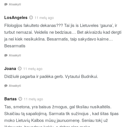
Atsakyti
LosAngeles
11 metų ago
Filologijos fakulteto dekanas??? Tai jis is Lietuveles ‘gauna’, ir
turbut nemazai. Veidelis ne bedziaus… Bet akivaizdu kad dergti
ja nei kiek nesikuklina. Besarmatis, taip sakydavo kaime…
Besarmatis
Atsakyti
Joana
11 metų ago
Didžiulė pagarba ir padėka gerb. Vytautui Budnikui.
Atsakyti
Bartas
11 metų ago
Tas, smetona, yra baisus žmogus, gal tiksliau nusikaltėlis.
Skaičiau tą sapaliojimą. Sarmata tik sužinojus , kad šitas tipas
moko Lietuvių Kalbos mūsų jaunuomenę. Seniau tokį už
išdavystę, bausdavo kaklu, o dabar algą moka.