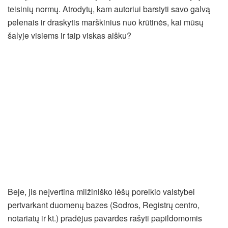
teisinių normų. Atrodytų, kam autoriui barstyti savo galvą
pelenais ir draskytis marškinius nuo krūtinės, kai mūsų
šalyje visiems ir taip viskas aišku?
Beje, jis neįvertina milžiniško lėšų poreikio valstybei
pertvarkant duomenų bazes (Sodros, Registrų centro,
notariatų ir kt.) pradėjus pavardes rašyti papildomomis