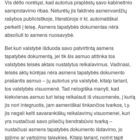
Vis dėlto norėtųsi, kad autorius praplėstų savo kabinetinio
samprotavimo ribas. Neturėtų jis faktinės asmenvardžių
rašybos publicistikoje, literatūroje ir kt. automatiškai
perkelti į teisę. Asmens tapatybės dokumentas nėra
absoliuti to asmens nuosavybė.
Bet kuri valstybė išduoda savo patvirtintą asmens
tapatybės dokumentą, jei tik šis asmuo atitinka tos
valstybės teisės aktais nustatytus reikalavimus. Vadinasi,
teisės aktų kūrėjas nėra asmens tapatybės dokumento
prašantis asmuo – jų autorius yra valstybė, kitaip tariant,
tos valstybės visuomenė. Tad nelogiška manyti, kad
kiekvienas asmuo turi teisę reikalauti iš visuomenės, į kurią
jis nori integruotis, jam asmeniškai tinkančios tvarkos, t.y.
jis negali kelti savarankiškų reikalavimų visuomenei, kuri
yra nustačiusi savo piliečių bendrabūvio tvarką –
nustačiusi asmens tapatybės dokumento išdavimo, jo
įgijimo ar vartojimo taisykles. Kitaip tariant, norint tapti