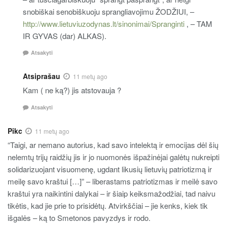
snobiškai senobiškuoju sprangliavojimu ŽODŽIUI, –
http://www.lietuviuzodynas.lt/sinonimai/Spranginti
, – TAM
IR GYVAS (dar) ALKAS).
Atsakyti
Atsiprašau
11 metų ago
Kam ( ne ką?) jis atstovauja ?
Atsakyti
Pikc
11 metų ago
“Taigi, ar nemano autorius, kad savo intelektą ir emocijas dėl šių
nelemtų trijų raidžių jis ir jo nuomonės išpažinėjai galėtų nukreipti
solidarizuojant visuomenę, ugdant likusių lietuvių patriotizmą ir
meilę savo kraštui […]” – liberastams patriotizmas ir meilė savo
kraštui yra naikintini dalykai – ir šiaip keiksmažodžiai, tad naivu
tikėtis, kad jie prie to prisidėtų. Atvirkščiai – jie kenks, kiek tik
išgalės – ką to Smetonos pavyzdys ir rodo.