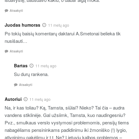
Atsakyti
Juodas humoras
11 metų ago
Po tokių baisių komentarų daktarui A.Smetonai belieka tik
nusišauti…
Atsakyti
Bartas
11 metų ago
Su durų rankena.
Atsakyti
Autoriui
11 metų ago
Na, ir kas toliau? Ką, Tamsta, siūlai? Nieko? Tai čia – audra
vandens stiklinėje. Gal užsiimk, Tamsta, kuo naudingesniu?
Pvz., smulkaus verslo vystymosi problemomis, pensijų tiems
nabagėliams pensininkams padidinimu iki žmoniško (!) lygio,
atlyginimų pakėlimu ir t.t. Ne? Lietuvių kalbos problemos –