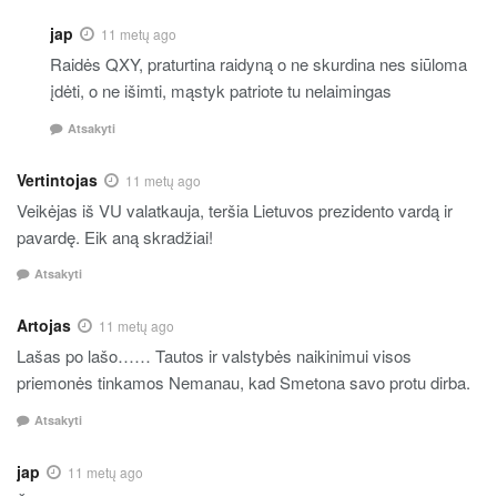
jap
11 metų ago
Raidės QXY, praturtina raidyną o ne skurdina nes siūloma
įdėti, o ne išimti, mąstyk patriote tu nelaimingas
Atsakyti
Vertintojas
11 metų ago
Veikėjas iš VU valatkauja, teršia Lietuvos prezidento vardą ir
pavardę. Eik aną skradžiai!
Atsakyti
Artojas
11 metų ago
Lašas po lašo…… Tautos ir valstybės naikinimui visos
priemonės tinkamos Nemanau, kad Smetona savo protu dirba.
Atsakyti
jap
11 metų ago