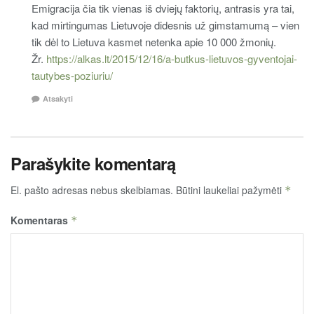
Emigracija čia tik vienas iš dviejų faktorių, antrasis yra tai,
kad mirtingumas Lietuvoje didesnis už gimstamumą – vien
tik dėl to Lietuva kasmet netenka apie 10 000 žmonių.
Žr.
https://alkas.lt/2015/12/16/a-butkus-lietuvos-gyventojai-
tautybes-poziuriu/
Atsakyti
Parašykite komentarą
El. pašto adresas nebus skelbiamas.
Būtini laukeliai pažymėti
*
Komentaras
*