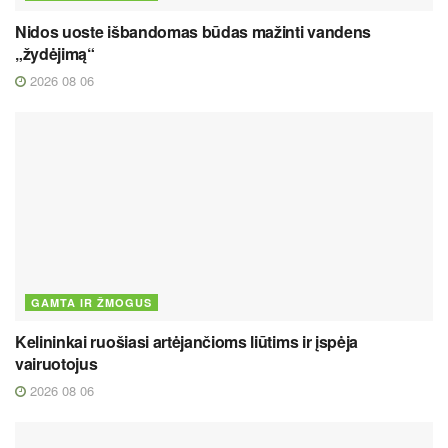
Nidos uoste išbandomas būdas mažinti vandens
„žydėjimą“
2026 08 06
GAMTA IR ŽMOGUS
Kelininkai ruošiasi artėjančioms liūtims ir įspėja
vairuotojus
2026 08 06