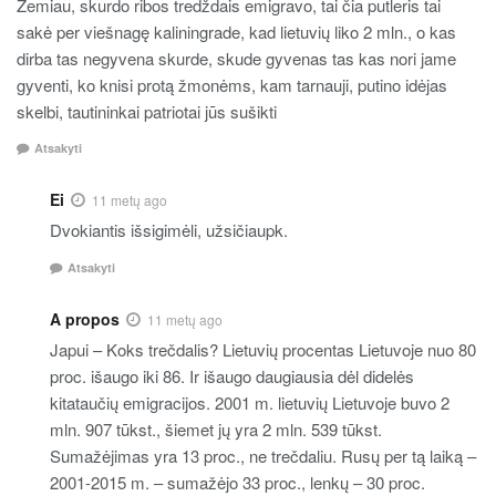
Žemiau, skurdo ribos tredždais emigravo, tai čia putleris tai
sakė per viešnagę kaliningrade, kad lietuvių liko 2 mln., o kas
dirba tas negyvena skurde, skude gyvenas tas kas nori jame
gyventi, ko knisi protą žmonėms, kam tarnauji, putino idėjas
skelbi, tautininkai patriotai jūs sušikti
Atsakyti
Ei
11 metų ago
Dvokiantis išsigimėli, užsičiaupk.
Atsakyti
A propos
11 metų ago
Japui – Koks trečdalis? Lietuvių procentas Lietuvoje nuo 80
proc. išaugo iki 86. Ir išaugo daugiausia dėl didelės
kitataučių emigracijos. 2001 m. lietuvių Lietuvoje buvo 2
mln. 907 tūkst., šiemet jų yra 2 mln. 539 tūkst.
Sumažėjimas yra 13 proc., ne trečdaliu. Rusų per tą laiką –
2001-2015 m. – sumažėjo 33 proc., lenkų – 30 proc.