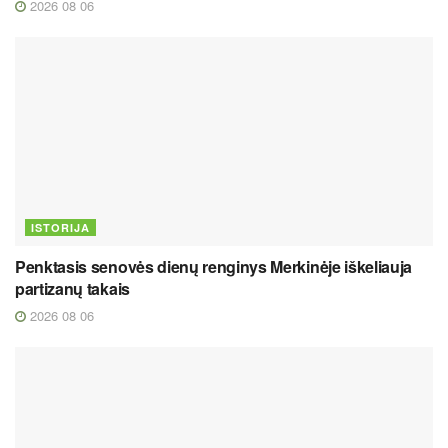
2026 08 06
ISTORIJA
Penktasis senovės dienų renginys Merkinėje iškeliauja
partizanų takais
2026 08 06