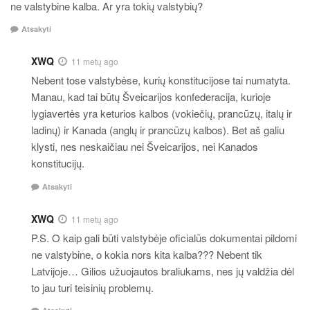
ne valstybine kalba. Ar yra tokių valstybių?
Atsakyti
XWQ
11 metų ago
Nebent tose valstybėse, kurių konstitucijose tai numatyta.
Manau, kad tai būtų Šveicarijos konfederacija, kurioje
lygiavertės yra keturios kalbos (vokiečių, prancūzų, italų ir
ladinų) ir Kanada (anglų ir prancūzų kalbos). Bet aš galiu
klysti, nes neskaičiau nei Šveicarijos, nei Kanados
konstitucijų.
Atsakyti
XWQ
11 metų ago
P.S. O kaip gali būti valstybėje oficialūs dokumentai pildomi
ne valstybine, o kokia nors kita kalba??? Nebent tik
Latvijoje… Gilios užuojautos braliukams, nes jų valdžia dėl
to jau turi teisinių problemų.