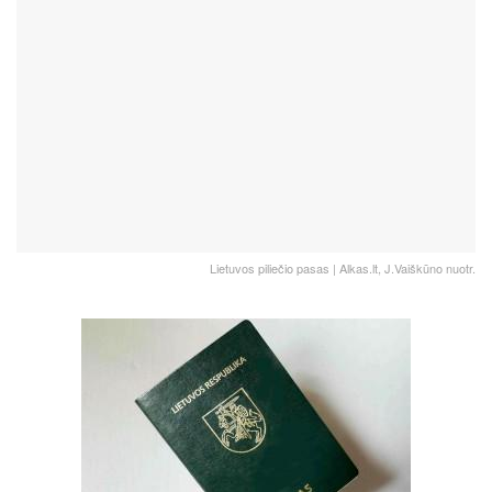
Lietuvos piliečio pasas | Alkas.lt, J.Vaiškūno nuotr.