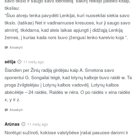
savo tikslo ir saugo savo identitetą” sakinį reikėjo pateikti kitaip,
tiksliau:
“Šiuo atveju tenka pavydėti Lenkijai, kuri nuosekliai siekia savo
tikslo. (taškas) Net ir vadinamuose kresuose, kur ji saugo savo
atmintį, tikėdama, kad ateis laikas apjungti į didžiąją Lenkiją
žemes, į kurias kada nors buvo įžengusi lenko kareivio koja “.
Atsakyti
sėlija
11 metų ago
Šiandien per Žinių radiją girdėjau kaip A. Smetona savo
oponentui G. Songailai teigė, kad lotynų kalboje buvo raidė w. Ta
proga žvilgtelėjau į Lotynų kalbos vadovėlį. Lotynų kalbos
abėcėlėje – 24 raidės. Raidės w nėra. O po raidės v eina raidės
x, y ir z.
Atsakyti
Arūnas
11 metų ago
Norėtųsi sužinoti, kokiose valstybėse įrašai pasuose daromi ir