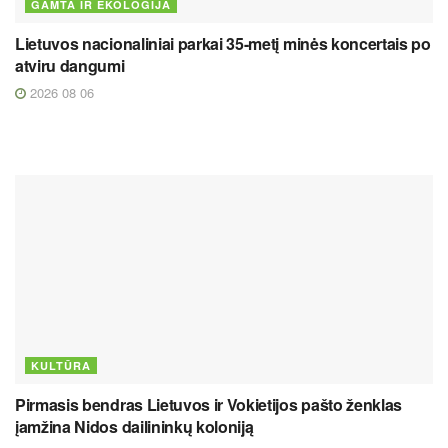
GAMTA IR EKOLOGIJA
Lietuvos nacionaliniai parkai 35-metį minės koncertais po
atviru dangumi
2026 08 06
KULTŪRA
Pirmasis bendras Lietuvos ir Vokietijos pašto ženklas
įamžina Nidos dailininkų koloniją