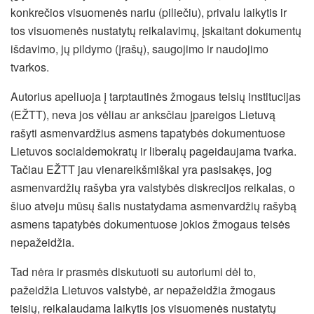
konkrečios visuomenės nariu (piliečiu), privalu laikytis ir
tos visuomenės nustatytų reikalavimų, įskaitant dokumentų
išdavimo, jų pildymo (įrašų), saugojimo ir naudojimo
tvarkos.
Autorius apeliuoja į tarptautinės žmogaus teisių institucijas
(EŽTT), neva jos vėliau ar anksčiau įpareigos Lietuvą
rašyti asmenvardžius asmens tapatybės dokumentuose
Lietuvos socialdemokratų ir liberalų pageidaujama tvarka.
Tačiau EŽTT jau vienareikšmiškai yra pasisakęs, jog
asmenvardžių rašyba yra valstybės diskrecijos reikalas, o
šiuo atveju mūsų šalis nustatydama asmenvardžių rašybą
asmens tapatybės dokumentuose jokios žmogaus teisės
nepažeidžia.
Tad nėra ir prasmės diskutuoti su autoriumi dėl to,
pažeidžia Lietuvos valstybė, ar nepažeidžia žmogaus
teisių, reikalaudama laikytis jos visuomenės nustatytų