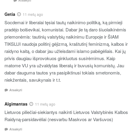
Atsakyti
Getia
11 metų ago
Socdemai ir liberalai tęsiai tautų naikinimo politiką, ką pirmieji
pradėjo bolševikai, komunistai. Dabar jie tą daro šiuolaikinėmis
priemonėmis: tautinių valstybių naikinimu Europoje ir ŠIAM
TIKSLUI naudoja politinį gėjizmą, kraštutinį feminizmą, kalbos ir
raidyno kaitą, o dabar jau užleisdami islamo pabėgėliais. Kai jų
privis daugiau išprovokuos ginkluotus susirėmimus. Kaip
matome VU yra užvaldytas liberalų ir buvusių komunistų. Jau
dabar dauguma tautos yra pasipiktinusi tokiais smetonomis,
niekžentais, savukynais ir t.t.
Atsakyti
Algimantas
11 metų ago
Lietuvos piliečiai-siekiantys naikinti Lietuvos Valstybinės Kalbos
Raidyną-parsidavėliai (nesvarbu Maskvos ar Varšuvos)
Atsakyti