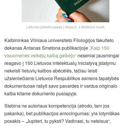
Lietuvos piliečio pasas | Alkas.lt, J.Vaiškūno nuotr.
Kalbininkas Vilniaus universiteto Filologijos fakulteto
dekanas Antanas Smetona publikacijoje
„Kaip 150
visuomenės veikėjų kalbą gelbėjo“
neseniai jausmingai
reagavo į 150 Lietuvos intelektualų iniciatyvą įstatymu
nekeisti lietuvių kalbos abėcėlės, tačiau leisti
užsieniečiams Lietuvos Respublikos asmens tapatybės
dokumentuose rašyti savo pavardes ir vardus originalo
kalba kitame dokumento puslapyje.
Stebina ne autoriaus kompetencija (atrodo, tam jos
pakanka), bet publikacijos emocingumas: yra lotyniškas
posakis – „Jupiteri, tu pyksti? Vadinasi, tu neteisus“.