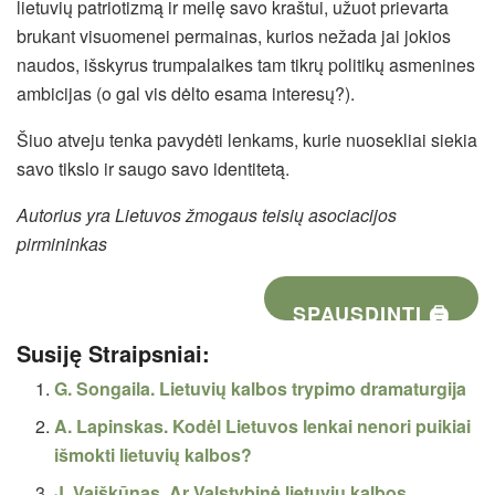
lietuvių patriotizmą ir meilę savo kraštui, užuot prievarta
brukant visuomenei permainas, kurios nežada jai jokios
naudos, išskyrus trumpalaikes tam tikrų politikų asmenines
ambicijas (o gal vis dėlto esama interesų?).
Šiuo atveju tenka pavydėti lenkams, kurie nuosekliai siekia
savo tikslo ir saugo savo identitetą.
Autorius yra Lietuvos žmogaus teisių asociacijos
pirmininkas
SPAUSDINTI 🖨
Susiję Straipsniai:
G. Songaila. Lietuvių kalbos trypimo dramaturgija
A. Lapinskas. Kodėl Lietuvos lenkai nenori puikiai
išmokti lietuvių kalbos?
J. Vaiškūnas. Ar Valstybinė lietuvių kalbos