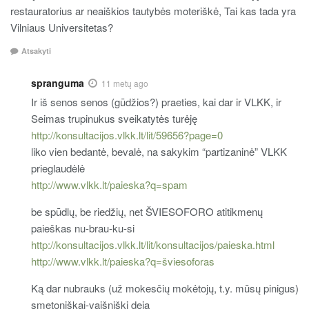
restauratorius ar neaiškios tautybės moteriškė, Tai kas tada yra
Vilniaus Universitetas?
Atsakyti
spranguma
11 metų ago
Ir iš senos senos (gūdžios?) praeties, kai dar ir VLKK, ir
Seimas trupinukus sveikatytės turėję
http://konsultacijos.vlkk.lt/lit/59656?page=0
liko vien bedantė, bevalė, na sakykim “partizaninė” VLKK
prieglaudėlė
http://www.vlkk.lt/paieska?q=spam
be spūdlų, be riedžių, net ŠVIESOFORO atitikmenų
paieškas nu-brau-ku-si
http://konsultacijos.vlkk.lt/lit/konsultacijos/paieska.html
http://www.vlkk.lt/paieska?q=šviesoforas
Ką dar nubrauks (už mokesčių mokėtojų, t.y. mūsų pinigus)
smetoniškai-vaišniški deja