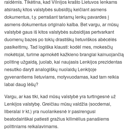
raidėmis. Tikėtina, kad Vilnijos krašto Lietuvos lenkams
atsirastų kitos valstybės subsidijų keičiant asmens
dokumentus, t.y. perrašant tariamų lenkų pavardes į
asmens dokumentus originalo kalba. Bet vargu, ar mūsų
valstybė gaus iš kitos valstybės subsidijas pertvarkant
duomenų bazes po tokių drastiškų lietuviškos abėcėlės
pasikeitimų. Tad logiška klausti: kodėl mes, mokesčių
mokėtojai, turime apmokėti kažkieno brangiai kainuojančią
politinę užgaidą, juolab, kai naujasis Lenkijos prezidentas
nesutiko daryti analogiškų nuolaidų Lenkijoje
gyvenantiems lietuviams, motyvuodamas, kad tam reikia
labai daug lėšų?
Vargu, ar kas tiki, kad mūsų valstybė yra turtingesnė už
Lenkijos valstybę. Greičiau mūsų valdžia (socdemai,
liberalai ir kt.) yra nuolankesnė ir pasirengusi
beatodairiškai patiesti gražius kilimėlius panašiems
politiniams reikalavimams.