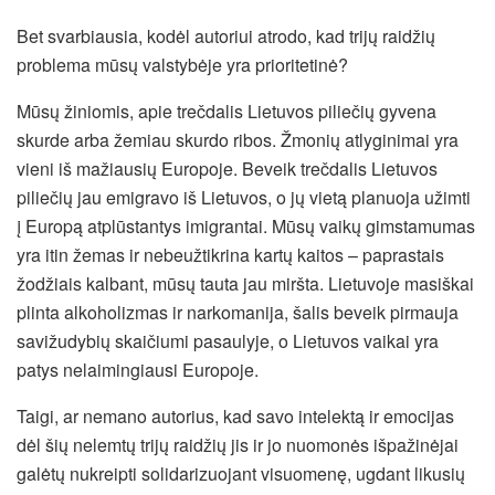
Bet svarbiausia, kodėl autoriui atrodo, kad trijų raidžių
problema mūsų valstybėje yra prioritetinė?
Mūsų žiniomis, apie trečdalis Lietuvos piliečių gyvena
skurde arba žemiau skurdo ribos. Žmonių atlyginimai yra
vieni iš mažiausių Europoje. Beveik trečdalis Lietuvos
piliečių jau emigravo iš Lietuvos, o jų vietą planuoja užimti
į Europą atplūstantys imigrantai. Mūsų vaikų gimstamumas
yra itin žemas ir nebeužtikrina kartų kaitos – paprastais
žodžiais kalbant, mūsų tauta jau miršta. Lietuvoje masiškai
plinta alkoholizmas ir narkomanija, šalis beveik pirmauja
savižudybių skaičiumi pasaulyje, o Lietuvos vaikai yra
patys nelaimingiausi Europoje.
Taigi, ar nemano autorius, kad savo intelektą ir emocijas
dėl šių nelemtų trijų raidžių jis ir jo nuomonės išpažinėjai
galėtų nukreipti solidarizuojant visuomenę, ugdant likusių