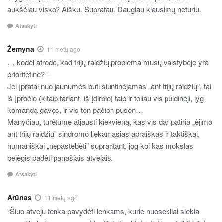
aukščiau visko? Aišku. Supratau. Daugiau klausimų neturiu.
Atsakyti
Žemyna
11 metų ago
… kodėl atrodo, kad trijų raidžių problema mūsų valstybėje yra
prioritetinė? –
Jei įpratai nuo jaunumės būti siuntinėjamas „ant trijų raidžių”, tai
iš įpročio (kitaip tariant, iš įdirbio) taip ir toliau vis puldinėji, lyg
komandą gavęs, ir vis ton pačion pusėn…
Manyčiau, turėtume atjausti kiekvieną, kas vis dar patiria „ėjimo
ant trijų raidžių” sindromo liekamąsias apraiškas ir taktiškai,
humaniškai „nepastebėti” suprantant, jog kol kas mokslas
bejėgis padėti panašiais atvejais.
Atsakyti
Arūnas
11 metų ago
“Šiuo atveju tenka pavydėti lenkams, kurie nuosekliai siekia