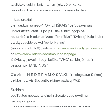
…vlkkblefuskininkai, – tariam juk; vė-el-ka-ka-
blefuskininkai, štai ir vi-sa ka-ka… smarada deja.
Ir kaip erdžiai, –
vien gūdžiai švieso-“FORIETIŠKAIS” perdūsavimais
universitetizuotais iš po jėzuitiškai kilmingojo pa….
na dar būna ir edukuotizuoti “forietiškai” “Šviesoj” kaip klubo
vardą paveldėjus vėl “perlenkynas”
(nuo žodžio lenkt!!) įvykęs
http://www.rankiniolyga.lt/sviesa/
ar
http://www.rankiniocentras.lt/homepage
iš šviesŲ į svetimžodynietišką “VHC” rankinį ėmus ir
tiesiog nu-‘HANDINUS”.
Čia vien – N E D E R A M O S VLKK (ir nelegalaus Seimo)
veiklos, t.y. visiško anti-veikimo padarų PVZ.
Srebiam.
bet Tautos nepaspranginsi ir žodžio savo svetimu
neužsprangdinsi
– ar tuščiagarbiškuoju “sprangt pasprangt”, ar netgi