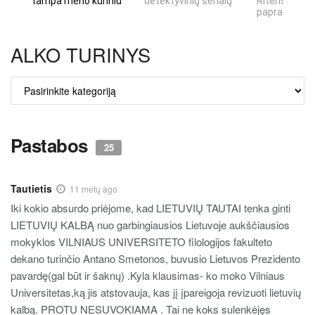
tampa meno kūriniu
detektyvinių serialų
Riteris" – kai
paprastumas
ALKO TURINYS
ALKO
TURINYS
Pastabos
25
Tautietis
11 metų ago
Iki kokio absurdo priėjome, kad LIETUVIŲ TAUTAI tenka ginti
LIETUVIŲ KALBĄ nuo garbingiausios Lietuvoje aukščiausios
mokyklos VILNIAUS UNIVERSITETO filologijos fakulteto
dekano turinčio Antano Smetonos, buvusio Lietuvos Prezidento
pavardę(gal būt ir šaknų) .Kyla klausimas- ko moko Vilniaus
Universitetas,ką jis atstovauja, kas jį įpareigoja revizuoti lietuvių
kalbą. PROTU NESUVOKIAMA . Tai ne koks sulenkėjęs