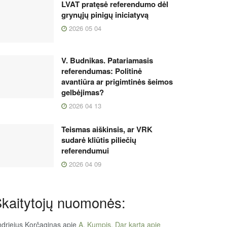
LVAT pratęsė referendumo dėl
grynųjų pinigų iniciatyvą
2026 05 04
V. Budnikas. Patariamasis
referendumas: Politinė
avantiūra ar prigimtinės šeimos
gelbėjimas?
2026 04 13
Teismas aiškinsis, ar VRK
sudarė kliūtis piliečių
referendumui
2026 04 09
kaitytojų nuomonės:
driejus Korčaginas
apie
A. Kumpis. Dar kartą apie