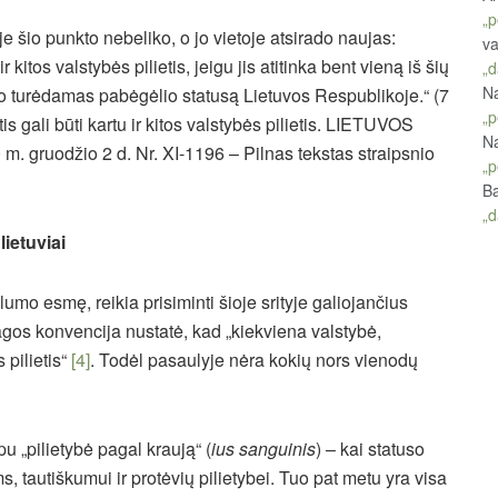
„p
e šio punkto nebeliko, o jo vietoje atsirado naujas:
va
r kitos valstybės pilietis, jeigu jis atitinka bent vieną iš šių
„d
Na
ijo turėdamas pabėgėlio statusą Lietuvos Respublikoje.“ (7
„p
is gali būti kartu ir kitos valstybės pilietis. LIETUVOS
Na
uodžio 2 d. Nr. XI-1196 – Pilnas tekstas straipsnio
„p
Ba
„d
ietuviai
umo esmę, reikia prisiminti šioje srityje galiojančius
agos konvencija nustatė, kad „kiekviena valstybė,
 pilietis“
[4]
. Todėl pasaulyje nėra kokių nors vienodų
u „pilietybė pagal kraują“ (
ius sanguinis
) – kai statuso
, tautiškumui ir protėvių pilietybei. Tuo pat metu yra visa