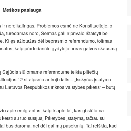
Meškos paslauga
ir nereikalingas. Problemos esmė ne Konstitucijoje, o
dą, turėdamas noro, Seimas gali ir privalo ištaisyti be
je. Kilęs ažiotažas dėl beprasmio referendumo, tolimas
ionalus, kaip pradedančio gydytojo noras galvos skausmą
alų Sąjūdis siūlomame referendume teikia piliečių
titucijos 12 straipsnio antroji dalis – „Išskyrus įstatymo
tu Lietuvos Respublikos ir kitos valstybės pilietis“ – būtų
io apie emigrantus, kaip ir apie tai, kas gi siūloma
 keisti su tuo susijusį Pilietybės įstatymą, tačiau su
 tai bus daroma, nei dėl galimų pasekmių. Tai reiškia, kad