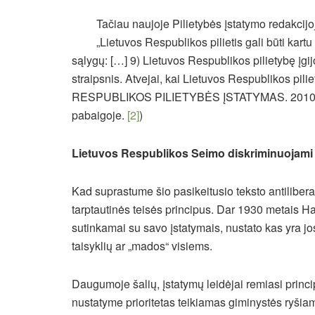
Tačiau naujoje Pilietybės įstatymo redakcijoj
„Lietuvos Respublikos pilietis gali būti kartu i
sąlygų: […] 9) Lietuvos Respublikos pilietybę įg
straipsnis. Atvejai, kai Lietuvos Respublikos piliet
RESPUBLIKOS PILIETYBĖS ĮSTATYMAS. 2010 m. gr
pabaigoje.
[2]
)
Lietuvos Respublikos Seimo diskriminuojami l
Kad suprastume šio pasikeitusio teksto antiliberal
tarptautinės teisės principus. Dar 1930 metais H
sutinkamai su savo įstatymais, nustato kas yra jos
taisyklių ar „mados“ visiems.
Daugumoje šalių, įstatymų leidėjai remiasi princip
nustatyme prioritetas teikiamas giminystės ryšiams