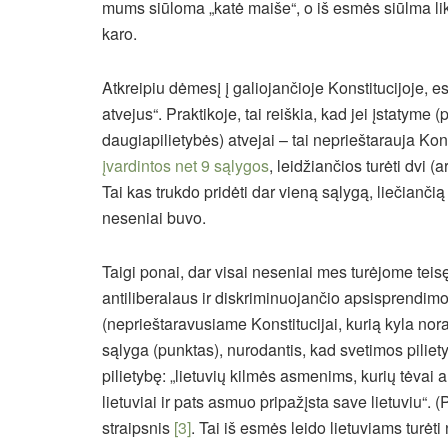
mums siūloma „katė maiše“, o iš esmės siūlma likv
karo.
Atkreipiu dėmesį į galiojančioje Konstitucijoje, e
atvejus“. Praktikoje, tai reiškia, kad jei įstatym
daugiapilietybės) atvejai – tai neprieštarauja Kon
įvardintos net 9 sąlygos
, leidžiančios turėti dvi (a
Tai kas trukdo pridėti dar vieną sąlygą, liečiančią 
neseniai buvo.
Taigi ponai, dar visai neseniai mes turėjome teis
antiliberalaus ir diskriminuojančio apsisprendi
(neprieštaravusiame Konstitucijai, kurią kyla no
sąlyga (punktas), nurodantis, kad svetimos pilie
pilietybę: „lietuvių kilmės asmenims, kurių tėvai a
lietuviai ir pats asmuo pripažįsta save lietuviu“. 
straipsnis
[3]
. Tai iš esmės leido lietuviams turėti 