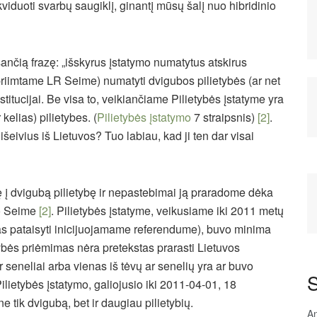
iduoti svarbų saugiklį, ginantį mūsų šalį nuo hibridinio
sančią frazę: „išskyrus įstatymo numatytus atskirus
e (priimtame LR Seime) numatyti dvigubos pilietybės (ar net
stitucijai. Be visa to, veikiančiame Pilietybės įstatyme yra
r kelias) pilietybes. (
Pilietybės įstatymo
7 straipsnis)
[2]
.
išeivius iš Lietuvos? Tuo labiau, kad ji ten dar visai
ę į dvigubą pilietybę ir nepastebimai ją praradome dėka
mo Seime
[2]
. Pilietybės įstatyme, veikusiame iki 2011 metų
ras pataisyti inicijuojamame referendume), buvo minima
tybės priėmimas nėra pretekstas prarasti Lietuvos
r seneliai arba vienas iš tėvų ar senelių yra ar buvo
S
(Pilietybės įstatymo, galiojusio iki 2011-04-01, 18
ne tik dvigubą, bet ir daugiau pilietybių.
An