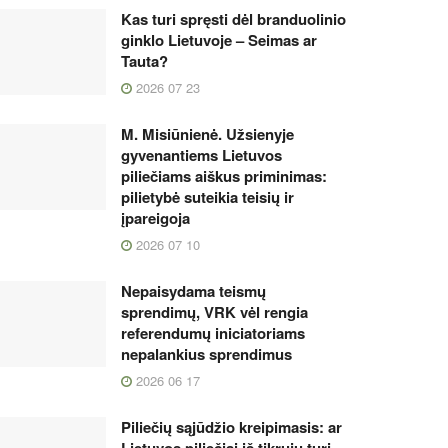
Kas turi spręsti dėl branduolinio
ginklo Lietuvoje – Seimas ar
Tauta?
2026 07 23
M. Misiūnienė. Užsienyje
gyvenantiems Lietuvos
piliečiams aiškus priminimas:
pilietybė suteikia teisių ir
įpareigoja
2026 07 10
Nepaisydama teismų
sprendimų, VRK vėl rengia
referendumų iniciatoriams
nepalankius sprendimus
2026 06 17
Piliečių sąjūdžio kreipimasis: ar