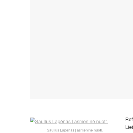
Ref
Lie
Saulius Lapėnas | asmeninė nuotr.