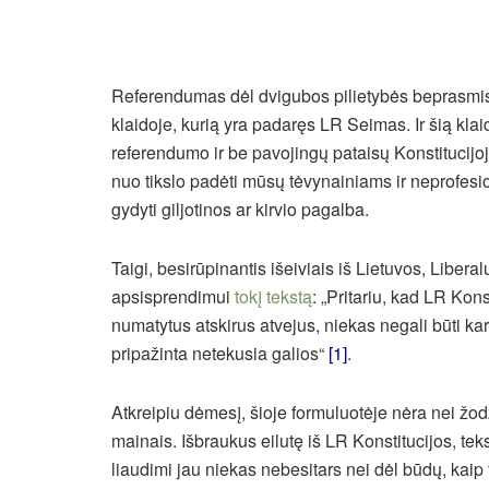
Referendumas dėl dvigubos pilietybės beprasmis 
klaidoje, kurią yra padaręs LR Seimas. Ir šią klai
referendumo ir be pavojingų pataisų Konstitucijo
nuo tikslo padėti mūsų tėvynainiams ir neprofes
gydyti giljotinos ar kirvio pagalba.
Taigi, besirūpinantis išeiviais iš Lietuvos, Liber
apsisprendimui
tokį tekstą
: „Pritariu, kad LR Kons
numatytus atskirus atvejus, niekas negali būti kar
pripažinta netekusia galios“
[1]
.
Atkreipiu dėmesį, šioje formuluotėje nėra nei žodž
mainais. Išbraukus eilutę iš LR Konstitucijos, teks
liaudimi jau niekas nebesitars nei dėl būdų, kaip