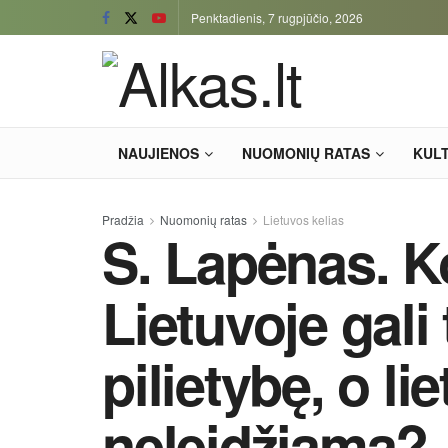
Penktadienis, 7 rugpjūčio, 2026
NAUJIENOS
NUOMONIŲ RATAS
KUL
Pradžia
Nuomonių ratas
Lietuvos kelias
S. Lapėnas. K
Lietuvoje gali
pilietybę, o l
neleidžiama?