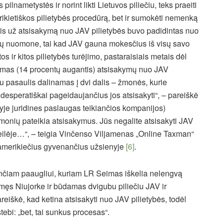
ilnametystės ir norint likti Lietuvos piliečiu, teks praeiti
kietiškos pilietybės procedūrą, bet ir sumokėti nemenką
is už atsisakymą nuo JAV pilietybės buvo padidintas nuo
tų nuomone, tai kad JAV gauna mokesčius iš visų savo
 ir kitos pilietybės turėjimo, pastaraisiais metais dėl
bimas (14 procentų augantis) atsisakymų nuo JAV
tu pasaulis dalinamas į dvi dalis – žmonės, kurie
 desperatiškai pageidaujančius jos atsisakyti“, – pareiškė
lyje juridines paslaugas teikiančios kompanijos)
žmonių pateikia atsisakymus. Jūs negalite atsisakyti JAV
ia eilėje…“, – teigia Vinčenso Viljamenas „Online Taxman“
amerikiečius gyvenančius užsienyje
[6]
.
nčiam paaugliui, kuriam LR Seimas iškelia nelengvą
ęs Niujorke ir būdamas dvigubu piliečiu JAV ir
reiškė, kad ketina atsisakyti nuo JAV pilietybės, todėl
stebi: „bet, tai sunkus procesas“.