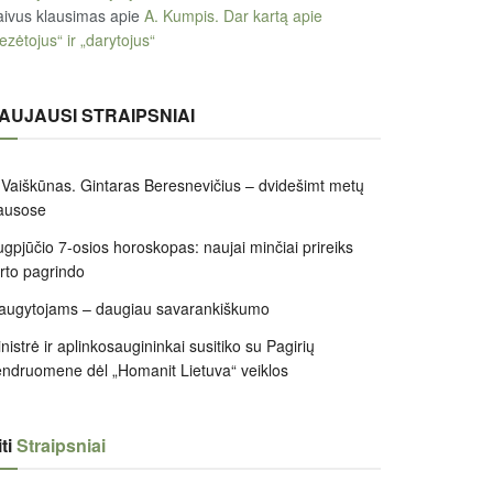
ivus klausimas
apie
A. Kumpis. Dar kartą apie
ezėtojus“ ir „darytojus“
AUJAUSI STRAIPSNIAI
 Vaiškūnas. Gintaras Beresnevičius – dvidešimt metų
ausose
gpjūčio 7-osios horoskopas: naujai minčiai prireiks
irto pagrindo
augytojams – daugiau savarankiškumo
nistrė ir aplinkosaugininkai susitiko su Pagirių
ndruomene dėl „Homanit Lietuva“ veiklos
ti
Straipsniai