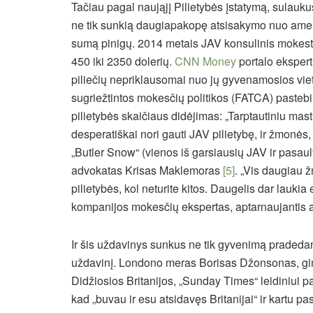
Tačiau pagal naująjį Pilietybės įstatymą, sulaukus p
ne tik sunkią daugiapakopę atsisakymo nuo ameri
sumą pinigų. 2014 metais JAV konsulinis mokest
450 iki 2350 dolerių.
CNN Money
portalo eksper
piliečių nepriklausomai nuo jų gyvenamosios vietos
sugriežtintos mokesčių politikos (FATCA) paste
pilietybės skaičiaus didėjimas: „Tarptautiniu mas
desperatiškai nori gauti JAV pilietybę, ir žmonės,
„Butler Snow“ (vienos iš garsiausių JAV ir pasau
advokatas Krisas Maklemoras
[5]
. „Vis daugiau 
pilietybės, kol neturite kitos. Daugelis dar lauk
kompanijos mokesčių ekspertas, aptarnaujantis 
Ir šis uždavinys sunkus ne tik gyvenimą pradeda
uždavinį. Londono meras Borisas Džonsonas, gim
Didžiosios Britanijos, „Sunday Times“ leidiniui pa
kad „buvau ir esu atsidavęs Britanijai“ ir kartu pa