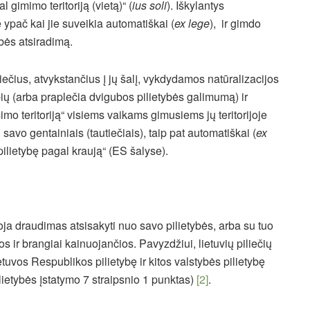
l gimimo teritoriją (vietą)“ (
ius soli
). Iškylantys
e ypač kai jie suveikia automatiškai (
ex lege
), ir gimdo
ybės atsiradimą.
liečius, atvykstančius į jų šalį, vykdydamos natūralizacijos
bių (arba praplečia dvigubos pilietybės galimumą) ir
imo teritoriją“ visiems vaikams gimusiems jų teritorijoje
 savo gentainiais (tautiečiais), taip pat automatiškai (
ex
ilietybę pagal kraują“ (ES šalyse).
oja draudimas atsisakyti nuo savo pilietybės, arba su tuo
 ir brangiai kainuojančios. Pavyzdžiui, lietuvių piliečių
etuvos Respublikos pilietybę ir kitos valstybės pilietybę
lietybės įstatymo 7 straipsnio 1 punktas)
[2]
.