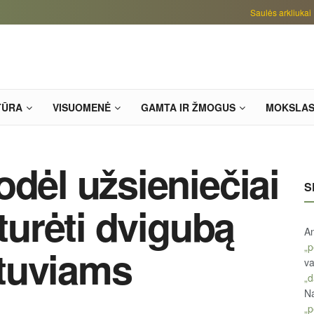
Saulės arkliukai
TŪRA
VISUOMENĖ
GAMTA IR ŽMOGUS
MOKSLA
odėl užsieniečiai
S
 turėti dvigubą
An
„p
ietuviams
va
„d
Na
„p