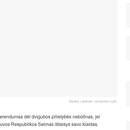
Saulius Lapėnas | asmeninė nuotr.
erendumas dėl dvigubos pilietybės nebūtinas, jei
tuvos Respublikos Seimas ištaisys savo klaidas.