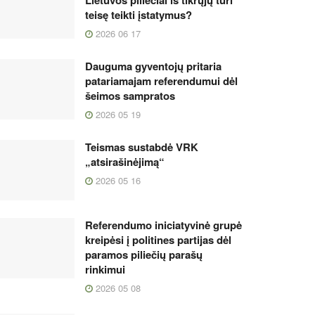
Lietuvos piliečiai iš tikrųjų turi
teisę teikti įstatymus?
2026 06 17
Dauguma gyventojų pritaria
patariamajam referendumui dėl
šeimos sampratos
2026 05 19
Teismas sustabdė VRK
„atsirašinėjimą“
2026 05 16
Referendumo iniciatyvinė grupė
kreipėsi į politines partijas dėl
paramos piliečių parašų
rinkimui
2026 05 08