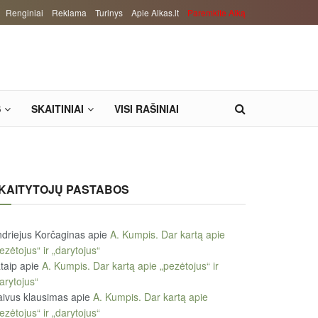
Renginiai
Reklama
Turinys
Apie Alkas.lt
Paremkite Alką
S
SKAITINIAI
VISI RAŠINIAI
KAITYTOJŲ PASTABOS
driejus Korčaginas
apie
A. Kumpis. Dar kartą apie
ezėtojus“ ir „darytojus“
taip
apie
A. Kumpis. Dar kartą apie „pezėtojus“ ir
arytojus“
ivus klausimas
apie
A. Kumpis. Dar kartą apie
ezėtojus“ ir „darytojus“