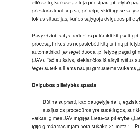
eilė šalių, kuriose galioja principas „pilietybė paga
prieštaravimai tarp šių principų skirtingose šalys
tokias situacijas, kurios sąlygoja dvigubos piliet
Pavyzdžiui, šalys norinčios patraukti kitų šalių pi
procesą, linkusios nepastebėti kitų turimų piliety
automatiškai (
ex lege
) duoda „pilietybę pagal gim
(JAV). Tačiau šalys, siekiančios išlaikyti ryšius su
lege
) suteikia šiems naujai gimusiems vaikams „p
Dvigubos pilietybės spąstai
Būtina suprasti, kad daugelyje šalių egzistu
susijusios procedūros yra sudėtingos, sunkios
vaikas, gimęs JAV ir įgijęs Lietuvos pilietybę („Li
įgijo gimdamas ir jam nėra sukakę 21 metai“ – Pi