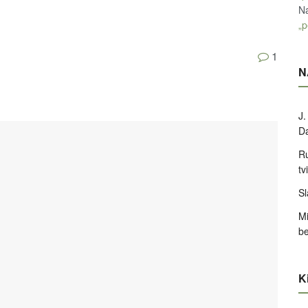
Na
„p
1
N
J.
D
Ru
tv
Sl
Mi
be
Ki