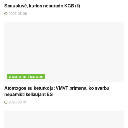
Spaustuvė, kurios nesurado KGB (II)
2026 08 08
GAMTA IR ŽMOGUS
Atostogos su keturkoju: VMVT primena, ko svarbu
nepamišti keliaujant ES
2026 08 07