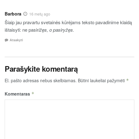
Barbora
16 metų ago
Šiaip jau pravartu svetainės kūrėjams teksto pavadinime klaidą
ištaisyti: ne pasir
i
žęs, o pasiryžęs.
Atsakyti
Parašykite komentarą
El. pašto adresas nebus skelbiamas.
Būtini laukeliai pažymėti
*
Komentaras
*