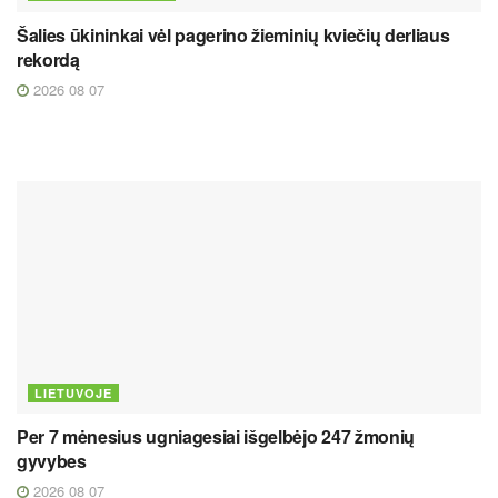
Šalies ūkininkai vėl pagerino žieminių kviečių derliaus
rekordą
2026 08 07
LIETUVOJE
Per 7 mėnesius ugniagesiai išgelbėjo 247 žmonių
gyvybes
2026 08 07