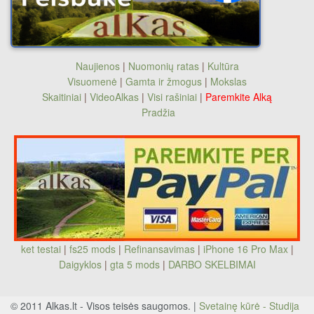
Naujienos
|
Nuomonių ratas
|
Kultūra
Visuomenė
|
Gamta ir žmogus
|
Mokslas
Skaitiniai
|
VideoAlkas
|
Visi rašiniai
|
Paremkite Alką
Pradžia
ket testai
|
fs25 mods
|
Refinansavimas
|
iPhone 16 Pro Max
|
Daigyklos
|
gta 5 mods
|
DARBO SKELBIMAI
© 2011 Alkas.lt - Visos teisės saugomos. |
Svetainę kūrė - Studija