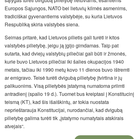
sąlygas turėti dvigubą pilietybę lietuviams, esantiems
Europos Sąjungos, NATO bei lietuvių kilmės asmenims,
tradiciškai gyvenantiems valstybėje, su kuria Lietuvos
Respubliką skiria valstybės siena.
Seimas pritarė, kad Lietuvos pilietis gali turėti ir kitos
valstybės pilietybę, jeigu ją įgijo gimdamas. Taip pat
sutarta, kad dviejų valstybių piliečiai gali būti ir žmonės,
kurie buvo Lietuvos piliečiai iki šalies okupacijos 1940
metais,
tačiau iki 1990 metų kovo 11 dienos buvo ištremti
ar emigravo. Teisė turėti dvigubą pilietybę įtvirtina ir jų
palikuonims. Visą pilietybės įstatymą numatoma priimti
antradienį (spalio 19 d.). Tuomet bus kreiptasi į Konstitucinį
teismą (KT), kad šis išaiškintų, ar tokia nuostata
neprieštarauja Konstitucijai, nurodančiai, kad dvigubą
pilietybę galima turėti tik „įstatymo numatytais atskirais
atvejais“.