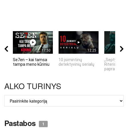
17:50
12:25
Se7en – kai tamsa
10 įsimintinų
„Septynių Ka
tampa meno kūriniu
detektyvinių serialų
Riteris" – kai
paprastumas
ALKO TURINYS
ALKO
TURINYS
Pastabos
1