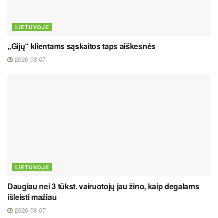
LIETUVOJE
„Gijų“ klientams sąskaitos taps aiškesnės
2026 08 07
LIETUVOJE
Daugiau nei 3 tūkst. vairuotojų jau žino, kaip degalams
išleisti mažiau
2026 08 07