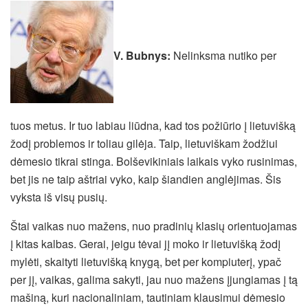
V. Bubnys:
Nelinksma nutiko per
tuos metus. Ir tuo labiau liūdna, kad tos požiūrio į lietuvišką
žodį problemos ir toliau gilėja. Taip, lietuviškam žodžiui
dėmesio tikrai stinga. Bolševikiniais laikais vyko rusinimas,
bet jis ne taip aštriai vyko, kaip šiandien anglėjimas. Šis
vyksta iš visų pusių.
Štai vaikas nuo mažens, nuo pradinių klasių orientuojamas
į kitas kalbas. Gerai, jeigu tėvai jį moko ir lietuvišką žodį
mylėti, skaityti lietuvišką knygą, bet per kompiuterį, ypač
per jį, vaikas, galima sakyti, jau nuo mažens įjungiamas į tą
mašiną, kuri nacionaliniam, tautiniam klausimui dėmesio