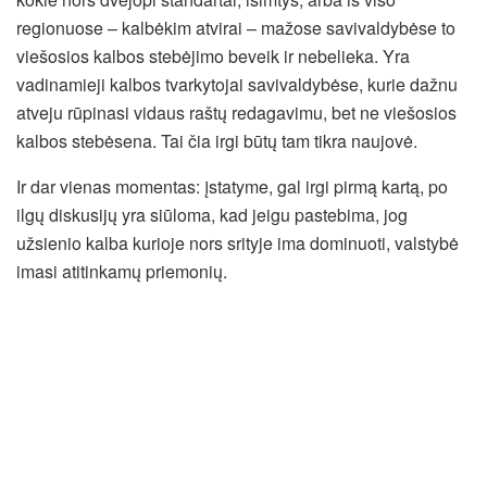
regionuose – kalbėkim atvirai – mažose savivaldybėse to
viešosios kalbos stebėjimo beveik ir nebelieka. Yra
vadinamieji kalbos tvarkytojai savivaldybėse, kurie dažnu
atveju rūpinasi vidaus raštų redagavimu, bet ne viešosios
kalbos stebėsena. Tai čia irgi būtų tam tikra naujovė.
Ir dar vienas momentas: įstatyme, gal irgi pirmą kartą, po
ilgų diskusijų yra siūloma, kad jeigu pastebima, jog
užsienio kalba kurioje nors srityje ima dominuoti, valstybė
imasi atitinkamų priemonių.