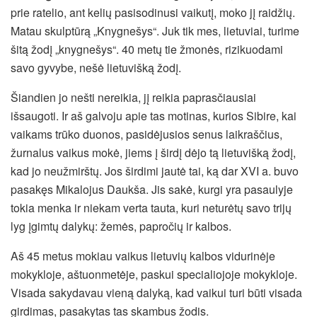
prie ratelio, ant kelių pasisodinusi vaikutį, moko jį raidžių.
Matau skulptūrą „Knygnešys“. Juk tik mes, lietuviai, turime
šitą žodį „knygnešys“. 40 metų tie žmonės, rizikuodami
savo gyvybe, nešė lietuvišką žodį.
Šiandien jo nešti nereikia, jį reikia paprasčiausiai
išsaugoti. Ir aš galvoju apie tas motinas, kurios Sibire, kai
vaikams trūko duonos, pasidėjusios senus laikraščius,
žurnalus vaikus mokė, jiems į širdį dėjo tą lietuvišką žodį,
kad jo neužmirštų. Jos širdimi jautė tai, ką dar XVI a. buvo
pasakęs Mikalojus Daukša. Jis sakė, kurgi yra pasaulyje
tokia menka ir niekam verta tauta, kuri neturėtų savo trijų
lyg įgimtų dalykų: žemės, papročių ir kalbos.
Aš 45 metus mokiau vaikus lietuvių kalbos vidurinėje
mokykloje, aštuonmetėje, paskui specialiojoje mokykloje.
Visada sakydavau vieną dalyką, kad vaikui turi būti visada
girdimas, pasakytas tas skambus žodis.