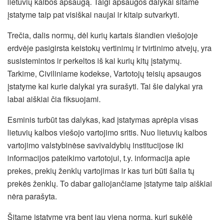
lietuvių kalbos apsaugą. Taigi apsaugos dalykai šitame
įstatyme taip pat visiškai naujai ir kitaip sutvarkyti.
Trečia, dalis normų, dėl kurių kartais šiandien viešojoje
erdvėje pasigirsta keistokų vertinimų ir tvirtinimo atvejų, yra
susistemintos ir perkeltos iš kai kurių kitų įstatymų.
Tarkime, Civiliniame kodekse, Vartotojų teisių apsaugos
įstatyme kai kurie dalykai yra surašyti. Tai šie dalykai yra
labai aiškiai čia fiksuojami.
Esminis turbūt tas dalykas, kad įstatymas aprėpia visas
lietuvių kalbos viešojo vartojimo sritis. Nuo lietuvių kalbos
vartojimo valstybinėse savivaldybių institucijose iki
informacijos pateikimo vartotojui, t.y. informacija apie
prekes, prekių ženklų vartojimas ir kas turi būti šalia tų
prekės ženklų. To dabar galiojančiame įstatyme taip aiškiai
nėra parašyta.
Šitame įstatyme yra bent jau viena norma, kuri sukėlė