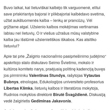
Buvo laikai, kai lietuviškai kalbėjo tik varguomenė, elitui
save priskiriantys bajorai ir plikbajoriai kalbėdavo svetima,
užtat aukštuomenės kalba – lenkų ar prancūzų. Vėl
grįžtame atgal. Užsienio kalbos mokėjimas vertinamas
labiau nei lietuvių. O ir viešus užrašus mūsų valstybine
kalba jau išstūmė užsienietiškos iškabos. Kas atsitiko
lietuviui?
Apie tai prie „Žalgirio nacionalinio pasipriešinimo judėjimo“
apskritojo stalo diskutavo Seimo Švietimo, mokslo ir
kultūros komiteto narys, praėjusią politinę kadenciją buvęs
jos pirmininku
Valentinas Stundys
, rašytojas
Vytautas
Bubnys
,
etnologas, Edukologijos universiteto profesorius
Libertas Klimka
, lietuvių kalbos ir literatūros mokytoja,
Rudnios mokyklos direktorė
Birutė Švagždienė.
Diskusiją
vedė žalgirietis
Gediminas Jakavonis
.