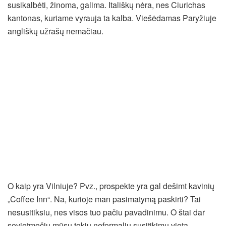
susikalbėti, žinoma, galima. Itališkų nėra, nes Ciurichas
kantonas, kuriame vyrauja ta kalba. Viešėdamas Paryžiuje
angliškų užrašų nemačiau.
O kaip yra Vilniuje? Pvz., prospekte yra gal dešimt kavinių
„Coffee Inn“. Na, kurioje man pasimatymą paskirti? Tai
nesusitiksiu, nes visos tuo pačiu pavadinimu. O štai dar
sovietmečiu mūsų tokių neformalių susitikimų vieta