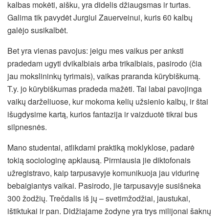
kalbas mokėti, aišku, yra didelis džiaugsmas ir turtas.
Galima tik pavydėt Jurgiui Zauerveinui, kuris 60 kalbų
galėjo susikalbėt.
Bet yra vienas pavojus: jeigu mes vaikus per anksti
pradedam ugyti dvikalbiais arba trikalbiais, pasirodo (čia
jau mokslininkų tyrimais), vaikas praranda kūrybiškumą.
T.y. jo kūrybiškumas pradeda mažėti. Tai labai pavojinga
vaikų darželiuose, kur mokoma kelių užsienio kalbų, ir štai
išugdysime kartą, kurios fantazija ir vaizduotė tikrai bus
silpnesnės.
Mano studentai, atlikdami praktiką moklyklose, padarė
tokią sociologinę apklausą. Pirmiausia jie diktofonais
užregistravo, kaip tarpusavyje komunikuoja jau vidurinę
bebaigiantys vaikai. Pasirodo, jie tarpusavyje susišneka
300 žodžių. Trečdalis iš jų – svetimžodžiai, jaustukai,
ištiktukai ir pan. Didžiajame žodyne yra trys milijonai šaknų