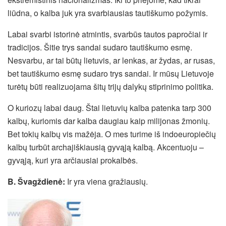
liūdna, o kalba juk yra svarbiausias tautiškumo požymis.
Labai svarbi istorinė atmintis, svarbūs tautos papročiai ir
tradicijos. Šitie trys sandai sudaro tautiškumo esmę.
Nesvarbu, ar tai būtų lietuvis, ar lenkas, ar žydas, ar rusas,
bet tautiškumo esmę sudaro trys sandai. Ir mūsų Lietuvoje
turėtų būti realizuojama šitų trijų dalykų stiprinimo politika.
O kuriozų labai daug. Štai lietuvių kalba patenka tarp 300
kalbų, kuriomis dar kalba daugiau kaip milijonas žmonių.
Bet tokių kalbų vis mažėja. O mes turime iš indoeuropiečių
kalbų turbūt archajiškiausią gyvąją kalbą. Akcentuoju –
gyvąją, kuri yra arčiausiai prokalbės.
B. Švagždienė:
Ir yra viena gražiausių.