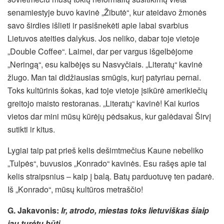
senamiestyje buvo kavinė „Žibutė“, kur ateidavo žmonės
savo širdies išlieti ir pasišnekėti apie labai svarbius
Lietuvos ateities dalykus. Jos neliko, dabar toje vietoje
„Double Coffee“. Laimei, dar per vargus išgelbėjome
„Neringą“, esu kalbėjęs su Nasvyčiais. „Literatų“ kavinė
žlugo. Man tai didžiausias smūgis, kurį patyriau pernai.
Toks kultūrinis šokas, kad toje vietoje įsikūrė amerikiečių
greitojo maisto restoranas. „Literatų“ kavinė! Kai kurios
vietos dar mini mūsų kūrėjų pėdsakus, kur galėdavai Širvį
sutikti ir kitus.
Lygiai taip pat prieš kelis dešimtmečius Kaune nebeliko
„Tulpės“, buvusios „Konrado“ kavinės. Esu rašęs apie tai
kelis straipsnius – kaip į balą. Batų parduotuvę ten padarė.
Iš „Konrado“, mūsų kultūros metraščio!
G. Jakavonis
:
Ir, atrodo, miestas toks lietuviškas šiaip
jau turėtų būti.