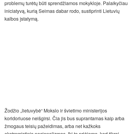
problemų turėtų būti sprendžiamos mokykloje. Palaikyčiau
iniciatyvą, kurią Seimas dabar rodo, sustiprinti Lietuvių
kalbos įstatymą.
Žodžio „lietuvybė“ Mokslo ir švietimo ministerijos
koridoriuose neišgirsi. Čia jis bus suprantamas kaip arba
žmogaus teisių pažeidimas, arba net kažkoks
ekstremistinis nacionalizmas. Iki to priėjome, kad tikrai