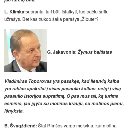
L. Klimka:
suprantu, turi būti išlaikyti, tuo pačiu šriftu
užrašyti. Bet kas trukdo šalia parašyti „Žibutė“?
G. Jakavonis
:
Žymus baltistas
Vladimiras Toporovas yra pasakęs, kad lietuvių kalba
yra raktas apskritai į visas pasaulio kalbas, netgi į visą
pasaulio istorijos supratimą. O pas mus tai, ką turime
esminio, jau įgyto su motinos krauju, su motinos pienu,
išnyksta.
B. Švagždienė:
Štai Rimšos vargo mokykla, kur motina