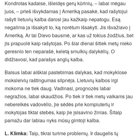
Kondrotas kadaise, išleidęs gerų kūrinių, – labai mėgau
juos, – prieš išvykdamas į Ameriką pasakė, kad rašytojui
rašyti lietuvių kalba darosi jau kažkaip nepatogu. Esą
negalima ja išsakyti to, ką norėtum išsakyti. Jis išvažiavo į
Ameriką. Ar tai Dievo bausmė, ar kas už tokius žodžius, bet
jis prapuolė kaip rašytojas. Po šiai dienai šitiek metų nieko
geresnio ten neparašė, keletą smulkių dalykėlių. O
didžiavosi, kad parašys anglų kalba.
Baisus labai aiškiai pastebimas dalykas, kad mokyklose
moksleivių raštingumas silpnėja. Lietuvių kalbos irgi
mokoma ne tiek daug. Vadinasi, prognozės labai
negražios, labai skaudžios. Po tiek ir tiek metų vaikams jau
nebereikės vadovėlio, jie sėdės prie kompiuterių ir
mokytojas tiktai stebės, kaip jie įsisavino žinias. Šitaip
pamažu dar labiau nyks mūsų gimtoji kalba.
L. Klimka:
Taip, tikrai turime problemų. Ir daugelis tų