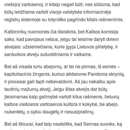
viešojoj vartosenoj, ir kitaip negali būti, nes siūloma, kad
būtų leidžiama vartoti visoje valstybės informacinėje
registrų sistemoje su lotyniško pagrindo kitais rašmenimis.
Kalbininkų nuomonės čia išsiskiria, bet Kalbos komisija
sako, kad pavojaus nebus, jeigu tai leisime daryti dviem
atvejais: užsieniečiams, kurie įgyja Lietuvos pilietybę, ir
santuokos atveju sutuoktiniams ir vaikams.
Bet aš visada turiu abejonių, ar tai ne pirmas, iš esmės –
kapituliacinis žingsnis, kuriuo atidarome Pandoros skrynią,
ir procesai gali tapti nebevaldomi. Aš jau nekalbu apie
tautinių mažumų atvejį. Jeigu šitas atvejis dar būtų
įteisinamas kaip galimybė vartoti kitus rašmenis, lietuvių
kalbos viešosios vartosenos kultūra ir kokybė, be abejo,
nukentėtų, o sykiu daugėtų ir nesusipratimų.
Bet aš tikiuosi, kad taip neatsitiks, kad Seimas suvoks, ką