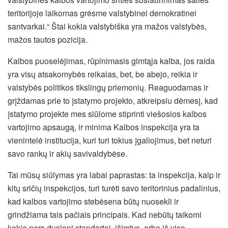
teritorijoje laikomas grėsme valstybinei demokratinei
santvarkai.“ Štai kokia valstybiška yra mažos valstybės,
mažos tautos pozicija.
Kalbos puoselėjimas, rūpinimasis gimtąja kalba, jos raida
yra visų atsakomybės reikalas, bet, be abejo, reikia ir
valstybės politikos tikslingų priemonių. Reaguodamas ir
grįždamas prie to įstatymo projekto, atkreipsiu dėmesį, kad
įstatymo projekte mes siūlome stiprinti viešosios kalbos
vartojimo apsaugą, ir minima Kalbos inspekcija yra ta
vienintelė institucija, kuri turi tokius įgaliojimus, bet neturi
savo rankų ir akių savivaldybėse.
Tai mūsų siūlymas yra labai paprastas: ta inspekcija, kaip ir
kitų sričių inspekcijos, turi turėti savo teritorinius padalinius,
kad kalbos vartojimo stebėsena būtų nuosekli ir
grindžiama tais pačiais principais. Kad nebūtų taikomi
kokie nors dvejopi standartai, išimtys, arba iš viso