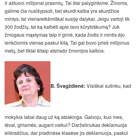
ir aštuoni milijonai prasmių. Tai štai palyginkime. Žinoma,
galime čia nusišypsoti, bet skurdi kalba yra skurdžios
mintys, tai vienareikšmiškai susiję dalykai. Jeigu vartoji tik
300 žodžių, tai ką kalbėti apie tavo kūrybiškumą? Juk
žmogaus mąstymas taip ir gimė, kada žodis ir mintis ėjo
lenkčiomis vienas paskui kitą. Tai gal buvo prieš milijonus
metų, bet tiktai šitaip atsirado žmonijos kalbos.
B. Švagždienė:
Visiškai sutinku, kad
mokykla labai daug už ką atsakinga. Galvoju, kuo mes,
tėvai, giriamės, augant vaikui? Darželinukas deklamuoja
eilėraščius, dar pradinėse klasėse jis deklamuoja, paskui