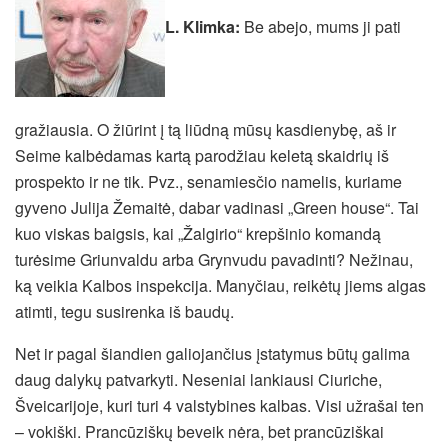
L. Klimka:
Be abejo, mums ji pati
gražiausia. O žiūrint į tą liūdną mūsų kasdienybę, aš ir
Seime kalbėdamas kartą parodžiau keletą skaidrių iš
prospekto ir ne tik. Pvz., senamiesčio namelis, kuriame
gyveno Julija Žemaitė, dabar vadinasi „Green house“. Tai
kuo viskas baigsis, kai „Žalgirio“ krepšinio komandą
turėsime Griunvaldu arba Grynvudu pavadinti? Nežinau,
ką veikia Kalbos inspekcija. Manyčiau, reikėtų jiems algas
atimti, tegu susirenka iš baudų.
Net ir pagal šiandien galiojančius įstatymus būtų galima
daug dalykų patvarkyti. Neseniai lankiausi Ciuriche,
Šveicarijoje, kuri turi 4 valstybines kalbas. Visi užrašai ten
– vokiški. Prancūziškų beveik nėra, bet prancūziškai