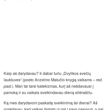
Kaip aš darydavau? Ir dabar turiu „Dvylikos svečių
lauktuves“ (poeto Anzelmo Matučio knygą vaikams –
red.
past.
). Man tai tarsi katekizmas, kurį aš nešdavausi į
pamoką ir su vaikais sveikindavau dieną eilėraščiu.
Ką mes darydavom paskaitę sveikinimą tai dienai? Aš
norėdavau, kad vaikas išgirstų ir gal į savo pasyvųjį, o gal