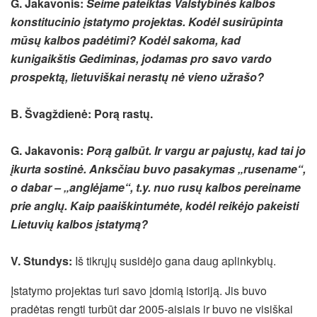
G. Jakavonis:
Seime pateiktas Valstybinės kalbos
konstitucinio įstatymo projektas. Kodėl susirūpinta
mūsų kalbos padėtimi? Kodėl sakoma, kad
kunigaikštis Gediminas, jodamas pro savo vardo
prospektą, lietuviškai nerastų nė vieno užrašo?
B. Švagždienė:
Porą rastų.
G. Jakavonis:
Porą galbūt. Ir vargu ar pajustų, kad tai jo
įkurta sostinė. Anksčiau buvo pasakymas „rusename“,
o dabar – „anglėjame“, t.y. nuo rusų kalbos pereiname
prie anglų. Kaip paaiškintumėte, kodėl reikėjo pakeisti
Lietuvių kalbos įstatymą?
V. Stundys:
Iš tikrųjų susidėjo gana daug aplinkybių.
Įstatymo projektas turi savo įdomią istoriją. Jis buvo
pradėtas rengti turbūt dar 2005-aisiais ir buvo ne visiškai