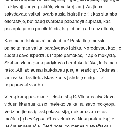
ir aktyvųjį žodyną įsidėtų vieną kurį žodį. Aš jiems
sakydavau: vaikai, svarbiausia išgirsti ne tik kas skamba
eilėraštyje, bet daug svarbiau pabandyti suprasti, kas
paslėpta poeto po eilutėmis, tarp eilučių arba už eilučių.
Kas mane labiausiai nustebino? Paskutinę mokslų
pamoką man vaikai parašydavo laišką. Norėdavau, kad jie
sudėtų savo įspūdžius ir apie pamokas, ir apie mokyklą.
Skaitau vieno gana padykusio berniuko laišką, ir jis man
rašo: „Aš labiausiai laukdavau jūsų eilėraščių“. Vadinasi,
tam vaikui tas lietuviškas žodis į širdelę smigo. Tai
nepaprastai svarbu.
Vieną kartą pas mane į ekskursiją iš Vilniaus atvažiavo
vidutiniškai sutrikusio intelekto vaikai su savo mokytoja.
Vedžiau jiems įprastą ekskursiją, deklamavau eiles,
mačiau jų besišypsančius veidukus. Nesupratau, ką jie
jaučia ar nejaučia. Bet žinote, po mėnesio atvažiavau į