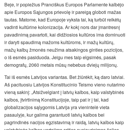
Beje, ir popiežius Pranciškus Europos Parlamente kalbėjo
apie Europos Sąjungos prievolę ir pareigą globoti mažas
tautas. Matome, kad Europoje vyksta tai, ką turbūt reikėtų
vadinti kultūrine kolonizacija. Ar kokį nors dar įmantresnį
pavadinimą pavartoti, kai didžiosios kultūros ima dominuoti
ir daryti spaudimą mažoms kultūroms, ir mažų kultūrų,
mažų kalbų žmonės neužima atsakingos ginties pozicijos,
o iš esmės pasiduoda. Jeigu mes taip elgsimės, pasak
demografų, 2060 metais mūsų nebebus dviejų milijonų.
Tai iš esmės Latvijos variantas. Bet žiūrėkit, ką daro latviai.
Aš pacituosiu Latvijos Konstitucinio Teismo vieno nutarimo
vieną sakinį: „Atsižvelgiant į latvių kalbos, kaip valstybinės
kalbos, įtvirtinimą Konstitucijoje, taip pat ir į tai, kad
globalizacijos sąlygomis Latvija yra vienintelė vieta
pasaulyje, kur galima garantuoti latvių kalbos bei
pagrindinės nacijos egzistavimą ir raidą, latvių kalbos kaip
valstybinės kalbos vartojimo srities susiaurinimas šalies