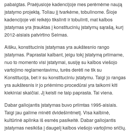
pabaigtas. Praėjusioje kadencijoje mes perėmėme naują
įstatymo projektą. Toliau jį tvarkėme, tobulinome. Šioje
kadencijoje vėl reikėjo tikslinti ir tobulinti, mat kalbos
įstatymas yra įtrauktas į konstitucinių įstatymų sąrašą, kurį
2012-aisiais patvirtino Seimas.
Aišku, konstitucinis įstatymas yra aukštesnio rango
įstatymas. Paprastai kalbant, jeigu tokį įstatymą priimame,
nuo to momento visi įstatymai, susiję su kalbos viešojo
vartojimo reglamentavimu, turės derėti ne tik su
Konstitucija, bet ir su konstituciniu įstatymu. Taigi jo rangas
yra aukštesnis ir jo priėmimo procedūrai yra taikomi kiti
kiekiniai skaičiai. Jį keisti ne taip paprasta. Tai viena.
Dabar galiojantis įstatymas buvo priimtas 1995-aisiais.
Taigi jau galime minėti dvidešimtmetį. Visa kalbinė,
kultūrinė aplinka iš esmės pasikeitė. Dabar galiojantis
įstatymas nesikiša į daugelį kalbos viešojo vartojimo sričių.