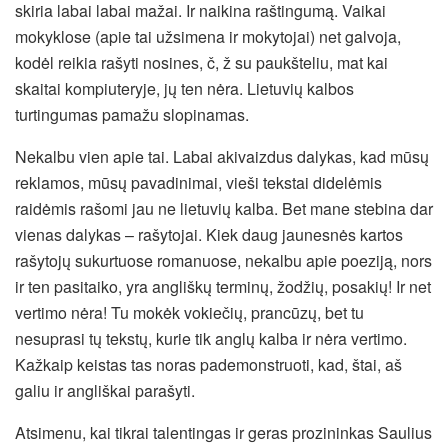
skiria labai labai mažai. Ir naikina raštingumą. Vaikai
mokyklose (apie tai užsimena ir mokytojai) net galvoja,
kodėl reikia rašyti nosines, č, ž su paukšteliu, mat kai
skaitai kompiuteryje, jų ten nėra. Lietuvių kalbos
turtingumas pamažu slopinamas.
Nekalbu vien apie tai. Labai akivaizdus dalykas, kad mūsų
reklamos, mūsų pavadinimai, vieši tekstai didelėmis
raidėmis rašomi jau ne lietuvių kalba. Bet mane stebina dar
vienas dalykas – rašytojai. Kiek daug jaunesnės kartos
rašytojų sukurtuose romanuose, nekalbu apie poeziją, nors
ir ten pasitaiko, yra angliškų terminų, žodžių, posakių! Ir net
vertimo nėra! Tu mokėk vokiečių, prancūzų, bet tu
nesuprasi tų tekstų, kurie tik anglų kalba ir nėra vertimo.
Kažkaip keistas tas noras pademonstruoti, kad, štai, aš
galiu ir angliškai parašyti.
Atsimenu, kai tikrai talentingas ir geras prozininkas Saulius