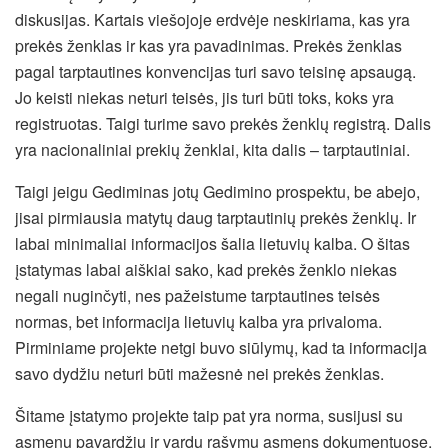
diskusijas. Kartais viešojoje erdvėje neskiriama, kas yra
prekės ženklas ir kas yra pavadinimas. Prekės ženklas
pagal tarptautines konvencijas turi savo teisinę apsaugą.
Jo keisti niekas neturi teisės, jis turi būti toks, koks yra
registruotas. Taigi turime savo prekės ženklų registrą. Dalis
yra nacionaliniai prekių ženklai, kita dalis – tarptautiniai.
Taigi jeigu Gediminas jotų Gedimino prospektu, be abejo,
jisai pirmiausia matytų daug tarptautinių prekės ženklų. Ir
labai minimaliai informacijos šalia lietuvių kalba. O šitas
įstatymas labai aiškiai sako, kad prekės ženklo niekas
negali nuginčyti, nes pažeistume tarptautines teisės
normas, bet informacija lietuvių kalba yra privaloma.
Pirminiame projekte netgi buvo siūlymų, kad ta informacija
savo dydžiu neturi būti mažesnė nei prekės ženklas.
Šitame įstatymo projekte taip pat yra norma, susijusi su
asmenų pavardžių ir vardų rašymu asmens dokumentuose.