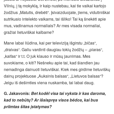
Vilnių, į tą mokyklą, ir kaip nustebau, kai tie vaikai kartojo
žodžius „Matutis, drebėti“. Įsivaizduojate, jiems, vidutiniškai
sutrikusio intelekto vaikams, tai išliko! Tai ką šnekėti apie
mus, vadinamus normaliais? Ar mes visada normaliai,
gražiai lietuviškai kalbame?
Mane labai liūdina, kai per televiziją išgirstu „bičas“,
„draivas“. Galiu vardinti daugiau tokių žodžių – „piaras“,
„kaifas“ ir t.t. O juk klauso ir mūsų jaunimas. Mes
suvokiame, o kiti? Nešneku apie tai, kad šiandien jau
nemadinga dainuoti lietuviškai. Kiek mes girdime lietuviškų
dainų projektuose „Auksinis balsas“, „Lietuvos balsas“?
Jeigu iš dešimties viena nuskamba, tai labai daug.
G. Jakavonis
:
Bet kodėl visa tai vyksta ir kas daroma,
kad to nebūtų? Ar išsispręs visos bėdos, kai bus
priimtas šitas įstatymas?