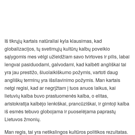
Iš tikrųjų kartais natūraliai kyla klausimas, kad
globalizacijos, tų svetimųjų kultūrų kalbų poveikio
sąlygomis mes vėlgi užleidžiam savo tvirtoves ir pilis, labai
lengvai pasiduodami, galvodami, kad kalbėti angliškai tai
yra jau prestižo, šiuolaikiškumo požymis, vartoti daug
angliškų terminų yra išsilavinimo požymis. Man kartais
netgi regisi, kad ar negrįžtam į tuos anuos laikus, kai
lietuvių kalba buvo prastuomenės kalba, o elitas,
aristokratija kalbėjo lenkiškai, prancūziškai, ir gimtoji kalba
iš esmės tebuvo globojama ir puoselėjama paprastų
Lietuvos žmonių.
Man regis, tai yra netikslingos kultūros politikos rezultatas.