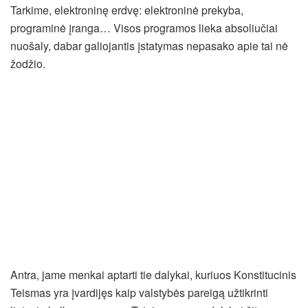
Tarkime, elektroninę erdvę: elektroninė prekyba,
programinė įranga… Visos programos lieka absoliučiai
nuošaly, dabar galiojantis įstatymas nepasako apie tai nė
žodžio.
Antra, jame menkai aptarti tie dalykai, kuriuos Konstitucinis
Teismas yra įvardijęs kaip valstybės pareigą užtikrinti