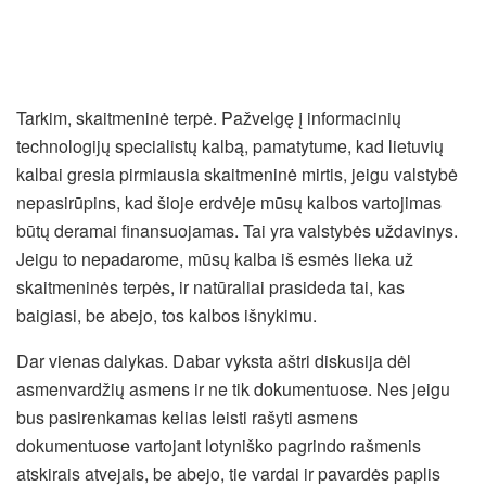
Tarkim, skaitmeninė terpė. Pažvelgę į informacinių
technologijų specialistų kalbą, pamatytume, kad lietuvių
kalbai gresia pirmiausia skaitmeninė mirtis, jeigu valstybė
nepasirūpins, kad šioje erdvėje mūsų kalbos vartojimas
būtų deramai finansuojamas. Tai yra valstybės uždavinys.
Jeigu to nepadarome, mūsų kalba iš esmės lieka už
skaitmeninės terpės, ir natūraliai prasideda tai, kas
baigiasi, be abejo, tos kalbos išnykimu.
Dar vienas dalykas. Dabar vyksta aštri diskusija dėl
asmenvardžių asmens ir ne tik dokumentuose. Nes jeigu
bus pasirenkamas kelias leisti rašyti asmens
dokumentuose vartojant lotyniško pagrindo rašmenis
atskirais atvejais, be abejo, tie vardai ir pavardės paplis