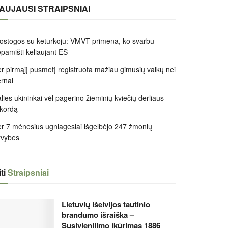
AUJAUSI STRAIPSNIAI
ostogos su keturkoju: VMVT primena, ko svarbu
pamišti keliaujant ES
r pirmąjį pusmetį registruota mažiau gimusių vaikų nei
rnai
lies ūkininkai vėl pagerino žieminių kviečių derliaus
kordą
r 7 mėnesius ugniagesiai išgelbėjo 247 žmonių
yvybes
ti
Straipsniai
Lietuvių išeivijos tautinio
brandumo išraiška –
Susivienijimo įkūrimas 1886