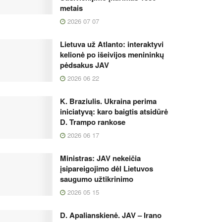
metais
2026 07 07
Lietuva už Atlanto: interaktyvi
kelionė po išeivijos menininkų
pėdsakus JAV
2026 06 22
K. Braziulis. Ukraina perima
iniciatyvą: karo baigtis atsidūrė
D. Trampo rankose
2026 06 17
Ministras: JAV nekeičia
įsipareigojimo dėl Lietuvos
saugumo užtikrinimo
2026 05 15
D. Apalianskienė. JAV – Irano