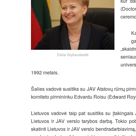
kur da
(Doct
ceremo
Ka
ga
„skaidr
Dalia Grybauskaitė
seniau
univers
1992 metais.
Šalies vadovė susitiks su JAV Atstovų rūmų pirm
komiteto pirmininku Edvardu Roisu (Edward Royce
Lietuvos vadovė taip pat susitiks su įtakingais 
Lietuvos ir JAV verslo tarybos darbą. Tokio pob
skatinti Lietuvos ir JAV verslo bendradarbiavimą, 