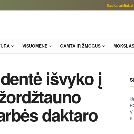
Saulės arkliukai
TŪRA
VISUOMENĖ
GAMTA IR ŽMOGUS
MOKSLA
dentė išvyko į
S
Džordžtauno
kl
P.
garbės daktaro
Vi
Ka