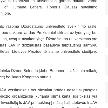
lyvaus Džordžtauno universiteto garbės daktaro vardo
or of Humane Letters, Honoris Causa) suteikimo
nijoje.
ip rašoma Džordžtauno universiteto sveikinimo rašte,
rbės daktaro vardas Prezidentei skirtas už lyderystę bei
umą, tiesą ir atsakomybę“. Džordžtauno universitetas yra
sias JAV ir didžiausias pasaulyje tarptautinių santykių
itetas. Lietuvos Prezidentė šiame universitete studijavo
ininku Džonu Beineriu (John Boehner) ir Užsienio reikalų
) bei kitais Kongreso nariais.
JAV verslininkais bei oficialiai pradės neseniai įsteigtos
ūdžio organizacija įkuriama pirmą kartą, jos tikslas yra
investicijų iš JAV pritraukimą į mūsų šalį. Lietuvos ir JAV