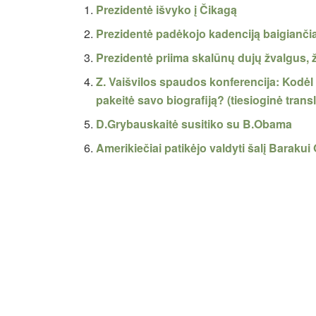
Prezidentė išvyko į Čikagą
Prezidentė padėkojo kadenciją baigiančia
Prezidentė priima skalūnų dujų žvalgus, ž
Z. Vaišvilos spaudos konferencija: Kodėl
pakeitė savo biografiją? (tiesioginė transl
D.Grybauskaitė susitiko su B.Obama
Amerikiečiai patikėjo valdyti šalį Baraku