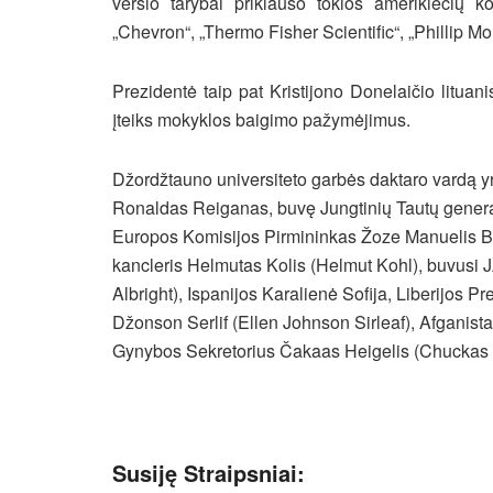
verslo tarybai priklauso tokios amerikiečių 
„Chevron“, „Thermo Fisher Scientific“, „Phillip Mor
Prezidentė taip pat Kristijono Donelaičio litu
įteiks mokyklos baigimo pažymėjimus.
Džordžtauno universiteto garbės daktaro vardą yr
Ronaldas Reiganas, buvę Jungtinių Tautų generali
Europos Komisijos Pirmininkas Žoze Manuelis Ba
kancleris Helmutas Kolis (Helmut Kohl), buvusi 
Albright), Ispanijos Karalienė Sofija, Liberijos P
Džonson Serlif (Ellen Johnson Sirleaf), Afganis
Gynybos Sekretorius Čakaas Heigelis (Chuckas Ha
Susiję Straipsniai: