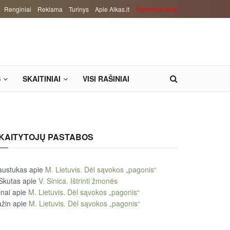
Renginiai
Reklama
Turinys
Apie Alkas.lt
Paremkite Alką
S
SKAITINIAI
VISI RAŠINIAI
KAITYTOJŲ PASTABOS
austukas
apie
M. Lietuvis. Dėl sąvokos „pagonis“
Skutas
apie
V. Sinica. Ištrinti žmonės
lnai
apie
M. Lietuvis. Dėl sąvokos „pagonis“
žin
apie
M. Lietuvis. Dėl sąvokos „pagonis“