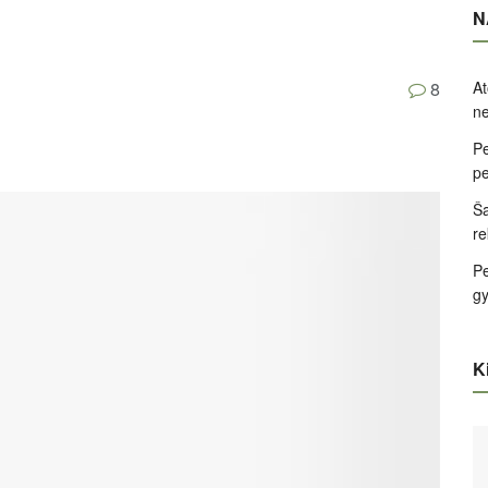
N
At
8
ne
Pe
pe
Ša
re
Pe
g
Ki