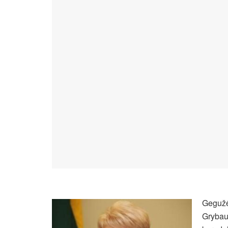
Geguž
Grybaus