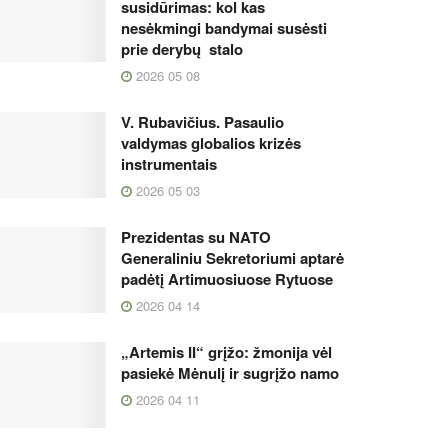
susidūrimas: kol kas
nesėkmingi bandymai susėsti
prie derybų stalo
2026 05 08
V. Rubavičius. Pasaulio
valdymas globalios krizės
instrumentais
2026 05 03
Prezidentas su NATO
Generaliniu Sekretoriumi aptarė
padėtį Artimuosiuose Rytuose
2026 04 14
„Artemis II“ grįžo: žmonija vėl
pasiekė Mėnulį ir sugrįžo namo
2026 04 11