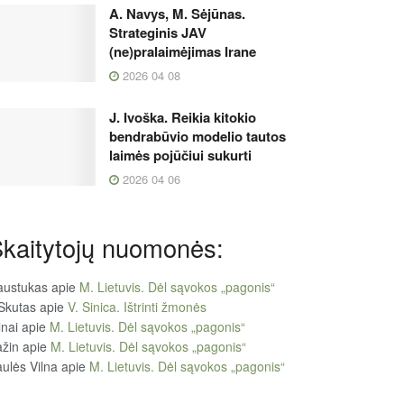
A. Navys, M. Sėjūnas.
Strateginis JAV
(ne)pralaimėjimas Irane
2026 04 08
J. Ivoška. Reikia kitokio
bendrabūvio modelio tautos
laimės pojūčiui sukurti
2026 04 06
kaitytojų nuomonės:
austukas
apie
M. Lietuvis. Dėl sąvokos „pagonis“
Skutas
apie
V. Sinica. Ištrinti žmonės
lnai
apie
M. Lietuvis. Dėl sąvokos „pagonis“
žin
apie
M. Lietuvis. Dėl sąvokos „pagonis“
ulės Vilna
apie
M. Lietuvis. Dėl sąvokos „pagonis“