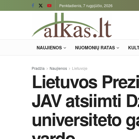
Penktadienis, 7 rugpjūčio, 2026
NAUJIENOS
NUOMONIŲ RATAS
KUL
Pradžia
Naujienos
Lietuvoje
Lietuvos Prezi
JAV atsiimti 
universiteto 
vardo