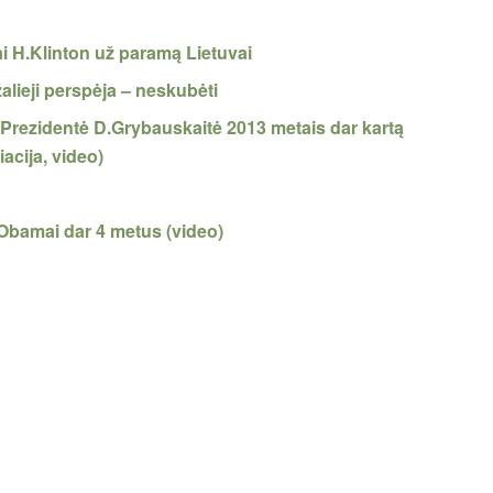
i H.Klinton už paramą Lietuvai
alieji perspėja – neskubėti
 Prezidentė D.Grybauskaitė 2013 metais dar kartą
iacija, video)
i Obamai dar 4 metus (video)