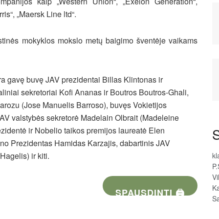
kompanijos kaip „Western Union“, „Exelon Generation“,
ris“, „Maersk Line ltd“.
anistinės mokyklos mokslo metų baigimo šventėje vaikams
a gavę buvę JAV prezidentai Billas Klintonas ir
niai sekretoriai Kofi Ananas ir Boutros Boutros-Ghali,
rozu (Jose Manuelis Barroso), buvęs Vokietijos
JAV valstybės sekretorė Madelain Olbrait (Madeleine
rezidentė ir Nobelio taikos premijos laureatė Elen
S
tano Prezidentas Hamidas Karzajis, dabartinis JAV
gelis) ir kiti.
kl
P.
Vi
Ka
SPAUSDINTI 🖨
Sa