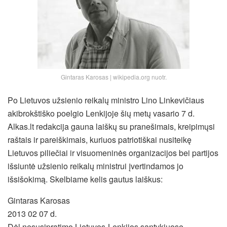
Gintaras Karosas | wikipedia.org nuotr.
Po Lietuvos užsienio reikalų ministro Lino Linkevičiaus
akibrokštiško poelgio Lenkijoje šių metų vasario 7 d.
Alkas.lt redakcija gauna laiškų su pranešimais, kreipimųsi
raštais ir pareiškimais, kuriuos patriotiškai nusiteikę
Lietuvos piliečiai ir visuomeninės organizacijos bei partijos
išsiuntė užsienio reikalų ministrui įvertindamos jo
išsišokimą. Skelbiame kelis gautus laiškus:
Gintaras Karosas
2013 02 07 d.
Dėl nesusipratimo Lietuvos-Lenkijos santykiuose