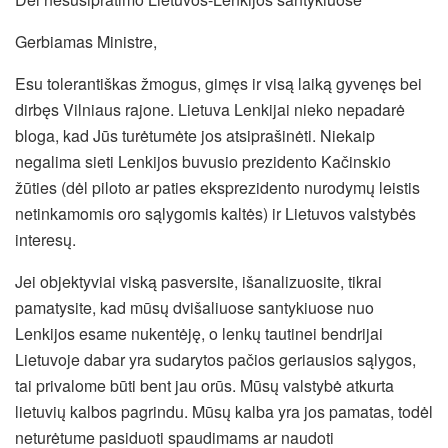
Gerbiamas Ministre,
Esu tolerantiškas žmogus, gimęs ir visą laiką gyvenęs bei
dirbęs Vilniaus rajone. Lietuva Lenkijai nieko nepadarė
bloga, kad Jūs turėtumėte jos atsiprašinėti. Niekaip
negalima sieti Lenkijos buvusio prezidento Kačinskio
žūties (dėl piloto ar paties eksprezidento nurodymų leistis
netinkamomis oro sąlygomis kaltės) ir Lietuvos valstybės
interesų.
Jei objektyviai viską pasversite, išanalizuosite, tikrai
pamatysite, kad mūsų dvišaliuose santykiuose nuo
Lenkijos esame nukentėję, o lenkų tautinei bendrijai
Lietuvoje dabar yra sudarytos pačios geriausios sąlygos,
tai privalome būti bent jau orūs. Mūsų valstybė atkurta
lietuvių kalbos pagrindu. Mūsų kalba yra jos pamatas, todėl
neturėtume pasiduoti spaudimams ar naudoti