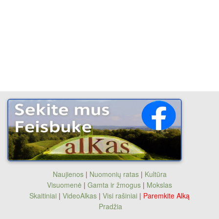
Naujienos
|
Nuomonių ratas
|
Kultūra
Visuomenė
|
Gamta ir žmogus
|
Mokslas
Skaitiniai
|
VideoAlkas
|
Visi rašiniai
|
Paremkite Alką
Pradžia