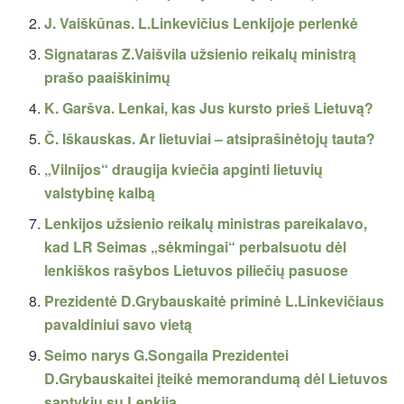
J. Vaiškūnas. L.Linkevičius Lenkijoje perlenkė
Signataras Z.Vaišvila užsienio reikalų ministrą
prašo paaiškinimų
K. Garšva. Lenkai, kas Jus kursto prieš Lietuvą?
Č. Iškauskas. Ar lietuviai – atsiprašinėtojų tauta?
„Vilnijos“ draugija kviečia apginti lietuvių
valstybinę kalbą
Lenkijos užsienio reikalų ministras pareikalavo,
kad LR Seimas „sėkmingai“ perbalsuotu dėl
lenkiškos rašybos Lietuvos piliečių pasuose
Prezidentė D.Grybauskaitė priminė L.Linkevičiaus
pavaldiniui savo vietą
Seimo narys G.Songaila Prezidentei
D.Grybauskaitei įteikė memorandumą dėl Lietuvos
santykių su Lenkija