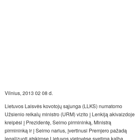
Vilnius, 2013 02 08 d.
Lietuvos Laisvės kovotojų sąjunga (LLKS) numatomo
Užsienio reikalų ministro (URM) vizito į Lenkiją akivaizdoje
kreipėsi į Prezidentę, Seimo pirmininką, Ministrą
pirmininką ir į Seimo narius, įvertinusi Premjero pažadą
legalizuoti atskirose Lietuvos vietovėse svetima kalba