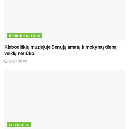
ETNINĖ KULTŪRA
Kleboniškių muziejuje Senųjų amatų ir mokymų dieną
veiklų netrūko
2026 08 09
LIETUVOJE