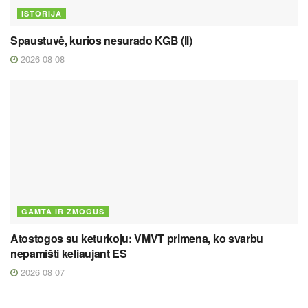
ISTORIJA
Spaustuvė, kurios nesurado KGB (II)
2026 08 08
GAMTA IR ŽMOGUS
Atostogos su keturkoju: VMVT primena, ko svarbu
nepamišti keliaujant ES
2026 08 07