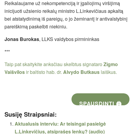
Reikalaujame už nekompetenciją ir įgaliojimų viršijimą
inicijuoti užsienio reikalų ministro L.Linkevičiaus apkaltą
bei atstatydinimą iš pareigų, o jo žeminantį ir antivalstybinį
pareiškimą paskelbti niekiniu.
Jonas Burokas
, LLKS valdybos pirmininkas
***
Taip pat skaitykite anksčiau skelbtus signataro
Zigmo
Vaišvilos
ir baltisto hab. dr.
Alvydo Butkaus
laiškus.
SPAUSDINTI 🖨
Susiję Straipsniai:
Aktualusis interviu: Ar teisingai pasielgė
L.Linkevičius, atsiprašęs lenkų? (audio)