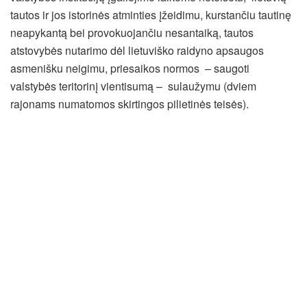
tautos ir jos istorinės atminties įžeidimu, kurstančiu tautinę
neapykantą bei provokuojančiu nesantaiką, tautos
atstovybės nutarimo dėl lietuviško raidyno apsaugos
asmenišku neigimu, priesaikos normos – saugoti
valstybės teritorinį vientisumą – sulaužymu (dviem
rajonams numatomos skirtingos pilietinės teisės).