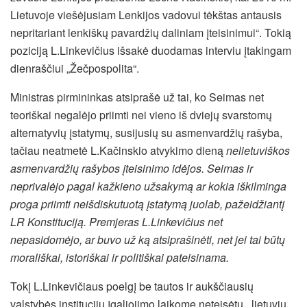
Lietuvoje viešėjusiam Lenkijos vadovui tėkštas antausis
nepritariant lenkiškų pavardžių daliniam įteisinimui“. Tokią
poziciją L.Linkevičius išsakė duodamas interviu įtakingam
dienraščiui „Žečpospolita“.
Ministras pirmininkas atsiprašė už tai, ko Seimas net
teoriškai negalėjo priimti nei vieno iš dviejų svarstomų
alternatyvių įstatymų, susijusių su asmenvardžių rašyba,
tačiau neatmetė L.Kačinskio atvykimo dieną
nelietuviškos
asmenvardžių rašybos įteisinimo idėjos. Seimas ir
neprivalėjo pagal kažkieno užsakymą ar kokia iškilminga
proga priimti neišdiskutuotą įstatymą juolab, pažeidžiantį
LR Konstituciją. Premjeras L.Linkevičius net
nepasidomėjo, ar buvo už ką atsiprašinėti, net jei tai būtų
morališkai, istoriškai ir politiškai pateisinama.
Tokį L.Linkevičiaus poelgį be tautos ir aukščiausių
valstybės institucijų įgaliojimo laikome neteisėtu, lietuvių