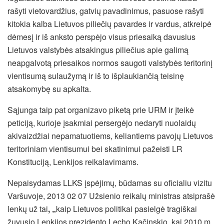
rašyti vietovardžius, gatvių pavadinimus, pasuose rašyti
kitokia kalba Lietuvos piliečių pavardes ir vardus, atkreipė
dėmesį ir iš anksto perspėjo visus priesaiką davusius
Lietuvos valstybės atsakingus piliečius apie galimą
neapgalvotą priesaikos normos saugoti valstybės teritorinį
vientisumą sulaužymą ir iš to išplaukiančią teisinę
atsakomybę su apkalta.
Sąjunga taip pat organizavo piketą prie URM ir įteikė
peticiją, kurioje įsakmiai persergėjo nedaryti nuolaidų
akivaizdžiai nepamatuotiems, keliantiems pavojų Lietuvos
teritoriniam vientisumui bei skatinimui pažeisti LR
Konstituciją, Lenkijos reikalavimams.
Nepaisydamas LLKS įspėjimų, būdamas su oficialiu vizitu
Varšuvoje, 2013 02 07 Užsienio reikalų ministras atsiprašė
lenkų už tai
, „
kaip Lietuvos politikai pasielgė tragiškai
žuvusio Lenkijos prezidento Lecho Kačinskio, kai 2010 m.