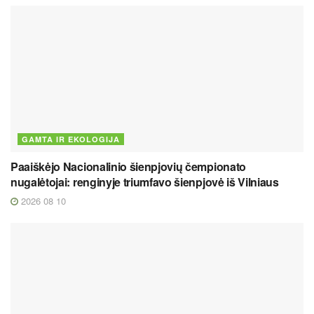
GAMTA IR EKOLOGIJA
Paaiškėjo Nacionalinio šienpjovių čempionato
nugalėtojai: renginyje triumfavo šienpjovė iš Vilniaus
2026 08 10