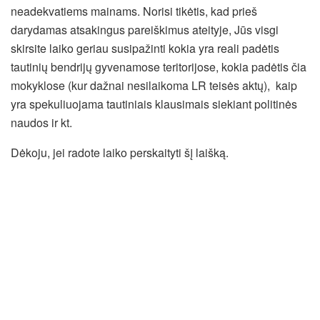
neadekvatiems mainams. Norisi tikėtis, kad prieš
darydamas atsakingus pareiškimus ateityje, Jūs visgi
skirsite laiko geriau susipažinti kokia yra reali padėtis
tautinių bendrijų gyvenamose teritorijose, kokia padėtis čia
mokyklose (kur dažnai nesilaikoma LR teisės aktų), kaip
yra spekuliuojama tautiniais klausimais siekiant politinės
naudos ir kt.
Dėkoju, jei radote laiko perskaityti šį laišką.