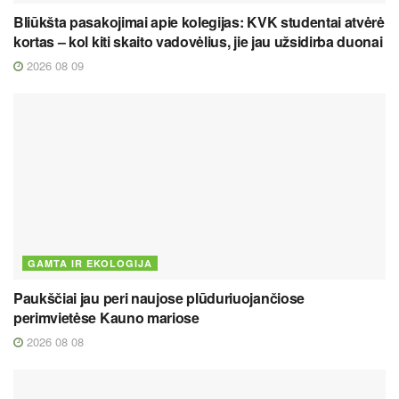
Bliūkšta pasakojimai apie kolegijas: KVK studentai atvėrė
kortas – kol kiti skaito vadovėlius, jie jau užsidirba duonai
2026 08 09
GAMTA IR EKOLOGIJA
Paukščiai jau peri naujose plūduriuojančiose
perimvietėse Kauno mariose
2026 08 08