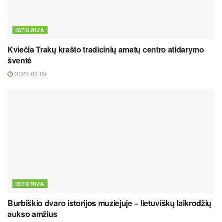
ISTORIJA
Kviečia Trakų krašto tradicinių amatų centro atidarymo
šventė
2026 08 09
ISTORIJA
Burbiškio dvaro istorijos muziejuje – lietuviškų laikrodžių
aukso amžius