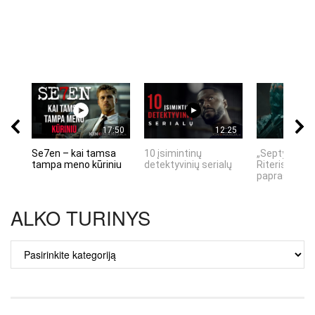
17:50
12:25
Se7en – kai tamsa
10 įsimintinų
„Septynių Ka
tampa meno kūriniu
detektyvinių serialų
Riteris" – kai
paprastumas
ALKO TURINYS
ALKO
TURINYS