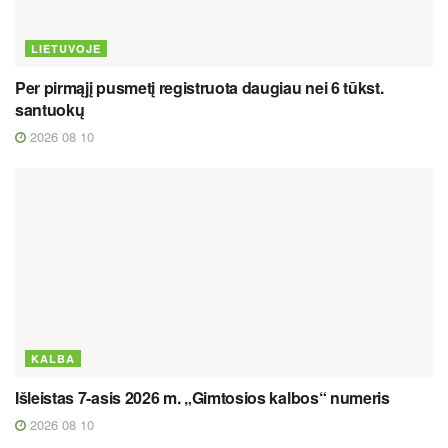
LIETUVOJE
Per pirmąjį pusmetį registruota daugiau nei 6 tūkst.
santuokų
2026 08 10
KALBA
Išleistas 7-asis 2026 m. „Gimtosios kalbos“ numeris
2026 08 10