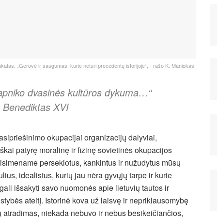
lakatas. „Gerovė ir saugumas, kurie neturi precedentų istorijoje“, - rašo K. Maniokas.
 apniko dvasinės kultūros dykuma…“
s Benediktas XVI
asipriešinimo okupacijai organizacijų dalyviai,
škai patyrę moralinę ir fizinę sovietinės okupacijos
prisimename persekiotus, kankintus ir nužudytus mūsų
ulius, idealistus, kurių jau nėra gyvųjų tarpe ir kurie
ali išsakyti savo nuomonės apie lietuvių tautos ir
stybės ateitį. Istorinė kova už laisvę ir nepriklausomybę
ių atradimas, niekada nebuvo ir nebus besikeičiančios,