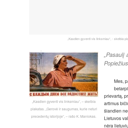
„Kasdien gyventi vis linksmiau“, - skelbia p
„Pasaulį
Popiežiu
Mes, p
betarpi
prievartą, 
„Kasdien gyventi vis linksmiau“, – skelbia
artimus biči
plakatas. „Gerovė ir saugumas, kurie neturi
šiandien neg
precedentų istorijoje“, – rašo K. Maniokas.
Lietuvos val
nėra lietuv