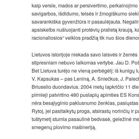
kaip versle, mados ar persivertimo, perkainojimo
savigarbos, išdidumo, teisės ir žmogiškumo sieki
savarankiška gyvenžiūra ir pasaulėjauta. Negalima
apsiskelbs nušluojanti protėvių pralietą kraują, kan
racionaliosios“ veiklos pradžią tik nuo šios die
Lietuvos istorijoje niekada savo laisvės ir žemė
stipresniam nebuvo laikomas vertybe. Jau D. Poš
Bet Lietuva turėjo ne vieną perbėgėlį: iš kunigų
V. Kapsukas – pas Leniną, A. Sniečkus, J. Paleck
Briuselio duondavius. 2004 metų lapkričio 11 di
pirmieji patvirtino 480 puslapių apimties ES Konst
nėra besąlyginio paklusnumo ženklas, pasiųstas r
Rytoj, jei pasitaikytų proga, atsirastų norinčių ir p
tuštymetį stumia pasaulinė bedvasė, geležinė meg
smegenų plovimo mašineriją.