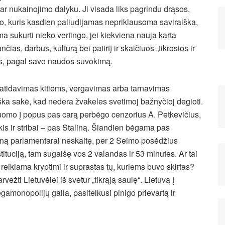
 ar nukainojimo dalyku.
Ji visada liks pagrindu drąsos,
o, kuris kasdien paliudijamas nepriklausoma saviraiška,
 sukurti nieko vertingo, jei kiekviena nauja karta
čias, darbus, kultūrą bei patirtį ir skaičiuos „tikrosios ir
nos, pagal savo naudos suvokimą.
s atidavimas kitiems, vergavimas arba tarnavimas
ka sakė, kad nedera žvakeles svetimoj bažnyčioj degioti.
 luomo į popus pas carą perbėgo cenzorius A. Petkevičius,
is ir stribai – pas Staliną. Šiandien bėgama pas
eną parlamentarai neskaitę, per 2 Seimo posėdžius
ituciją, tam sugaišę vos 2 valandas ir 53 minutes. Ar tai
eikiama kryptimi ir suprastas tų, kuriems buvo skirtas?
arvežti Lietuvėlei iš svetur „tikrąją saulę“. Lietuvą į
amonopolijų galia, pasitelkusi pinigo prievartą ir