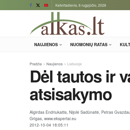
Ketvirtadienis, 6 rugpjūčio, 2026
NAUJIENOS
NUOMONIŲ RATAS
KUL
Pradžia
Naujienos
Lietuvoje
Dėl tautos ir 
atsisakymo
Algirdas Endriukaitis, Nijolė Sadūnaitė, Petras Gvazda
Grigas, www.ekspertai.eu
2012-10-04 18:05:11