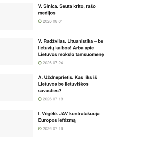
V. Sinica. Seuta krito, rašo
medijos
2026 08 01
V. Radžvilas. Lituanistika – be
lietuvių kalbos! Arba apie
Lietuvos mokslo tamsuomenę
2026 07 24
A. Uždneprietis. Kas liks iš
Lietuvos be lietuviškos
savasties?
2026 07 18
I. Vėgėlė. JAV kontratakuoja
Europos leftizmą
2026 07 16