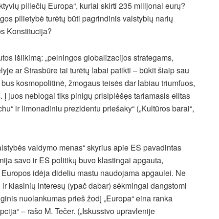
ių piliečių Europa“, kuriai skirti 235 milijonai eurų?
s pilietybė turėtų būti pagrindinis valstybių narių
os Konstitucija?
s išlikimą: „pelningos globalizacijos strategams,
je ar Strasbūre tai turėtų labai patikti – būkit šiaip sau
 bus kosmopolitinė, žmogaus teisės dar labiau triumfuos,
s. Į juos neblogai tiks pinigų prisiplėšęs tariamasis elitas
hu“ ir limonadiniu prezidentu priešaky“ („Kultūros barai“,
alstybės valdymo menas“ skyrius apie ES pavadintas
anija savo ir ES politikų buvo klastingai apgauta,
ad Europos idėja dideliu mastu naudojama apgaulei. Ne
ių ir klasinių interesų (ypač dabar) sėkmingai dangstomi
liginis nuolankumas prieš žodį „Europa“ eina ranka
pcija“ – rašo M. Tečer. („Iskusstvo upravlenije