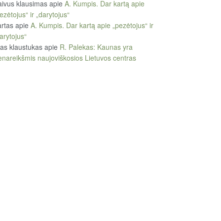
ivus klausimas
apie
A. Kumpis. Dar kartą apie
ezėtojus“ ir „darytojus“
rtas
apie
A. Kumpis. Dar kartą apie „pezėtojus“ ir
arytojus“
tas klaustukas
apie
R. Palekas: Kaunas yra
enareikšmis naujoviškosios Lietuvos centras