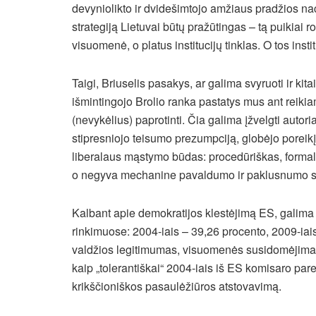
devyniolikto ir dvidešimtojo amžiaus pradžios na
strategiją Lietuvai būtų pražūtingas – tą puikiai ro
visuomenė, o platus institucijų tinklas. O tos in
Taigi, Briuselis pasakys, ar galima svyruoti ir k
išmintingojo Brolio ranka pastatys mus ant reikiam
(nevykėlius) paprotinti. Čia galima įžvelgti auto
stipresniojo teisumo prezumpciją, globėjo poreikį 
liberalaus mąstymo būdas: procedūriškas, formali
o negyva mechanine pavaldumo ir paklusnumo 
Kalbant apie demokratijos klestėjimą ES, galima
rinkimuose: 2004-iais – 39,26 procento, 2009-iai
valdžios legitimumas, visuomenės susidomėjimas
kaip „tolerantiškai“ 2004-iais iš ES komisaro par
krikščioniškos pasaulėžiūros atstovavimą.