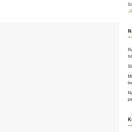
Ba
„d
N
Ru
tv
Sl
Mi
be
Na
pe
Ki