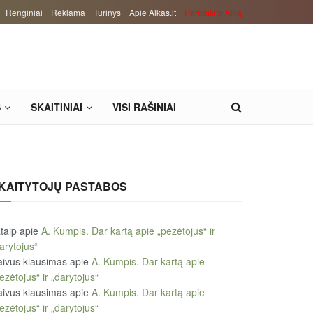
Renginiai
Reklama
Turinys
Apie Alkas.lt
Paremkite Alką
S
SKAITINIAI
VISI RAŠINIAI
KAITYTOJŲ PASTABOS
taip
apie
A. Kumpis. Dar kartą apie „pezėtojus“ ir
arytojus“
ivus klausimas
apie
A. Kumpis. Dar kartą apie
ezėtojus“ ir „darytojus“
ivus klausimas
apie
A. Kumpis. Dar kartą apie
ezėtojus“ ir „darytojus“