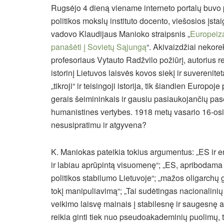
Rugsėjo 4 dieną viename interneto portalų buvo pa
politikos mokslų instituto docento, viešosios įstai
vadovo Klaudijaus Manioko straipsnis „
Europeiza
panašėti į Sovietų Sąjungą
“. Akivaizdžiai nekore
profesoriaus Vytauto Radžvilo požiūrį, autorius 
istorinį Lietuvos laisvės kovos siekį ir suverenit
„tikroji“ ir teisingoji istorija, tik šiandien Europo
gerais šeimininkais ir gausiu pasiaukojančių pase
humanistines vertybes. 1918 metų vasario 16-osi
nesusipratimu ir atgyvena?
K. Maniokas pateikia tokius argumentus: „ES ir emi
ir labiau aprūpintą visuomenę“; „ES, apribodama 
politikos stabilumo Lietuvoje“; „mažos oligarchų
tokį manipuliavimą“; „Tai sudėtingas nacionalinių
veikimo laisvę mainais į stabilesnę ir saugesnę apl
reikia ginti tiek nuo pseudoakademinių puolimų, t