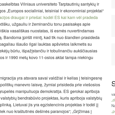
skelbtas Vilniaus universiteto Tarptautinių santykių ir
gos „Europos socialiniai, teisiniai ir ekonominiai projektai“
cijos draugai ir priešai: kodėl ES kai kam vėl pradeda
ktišku, užgauliu ir žeminančiu tonu pasisakęs apie
reiškia vasališkas nuostatas, iš esmės nuvertindamas
etą. Bandoma įpiršti mintį, kad tik nuo šiandien prasideda
je pagaliau išaušo ilgai lauktas apšvietos laikmetis su
kėjų būriu, išpažįstančiu ir tobulinančiu aukščiausias
os ir 1990 metų kovo 11-osios aktai tampa niekingu
gracija yra atsvara savai valdžiai ir kelias į teisingesnę
S
politikų manevro laisvę, žymiai prisideda prie viešosios
 grupelės manipuliuoja demokratija. ES gerokai apriboja
va
 valstybių bendrabūvio projektas, kuris apriboja valstybių
„d
inką. Lietuvai jis yra egzistencinis projektas ir todėl jį
Na
iek nuo kraštutinės dešinės paranojos“; „Grįžimas į
„p