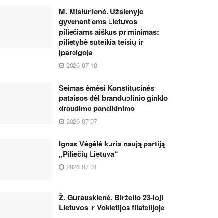
M. Misiūnienė. Užsienyje
gyvenantiems Lietuvos
piliečiams aiškus priminimas:
pilietybė suteikia teisių ir
įpareigoja
2026 07 10
Seimas ėmėsi Konstitucinės
pataisos dėl branduolinio ginklo
draudimo panaikinimo
2026 07 07
Ignas Vėgėlė kuria naują partiją
„Piliečių Lietuva“
2026 07 01
Ž. Gurauskienė. Birželio 23-ioji
Lietuvos ir Vokietijos filatelijoje