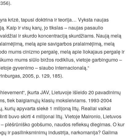
 356).
 yra krizė, tapusi doktrina ir teorija… Vyksta naujas
ją. Kaip ir visų karų, jo tikslas – naujas pasaulio
 valdžiai ir skurdo koncentraciją skurdžiams. Naują melą
ralaimėjimą, melą apie savigarbos pralaimėjimą, melą
rodo mums cinizmo pergalę, melą apie liokajaus pergalę ir
škumo mums siūlo biržos rodiklius, vietoje garbingumo –
 vietoje gyvenimo – siaubo internacionalą.“
inburgas, 2005, p. 129, 185).
chievement“, įkurta JAV, Lietuvoje išleido 20 pavadinimų
ams, tiek baigiamųjų klasių moksleiviams. 1993-2004
urių apyvarta siekė 1 milijoną litų. Realiai vaikai
ti buvo skirti 4 milijonai litų. Vietoje Maironio, Lietuvos
o – plėšrūniško gobšumo, naudos refleksų diegimas. O kur
ų ir pasilinksminimų industrija, narkomanija? Galima