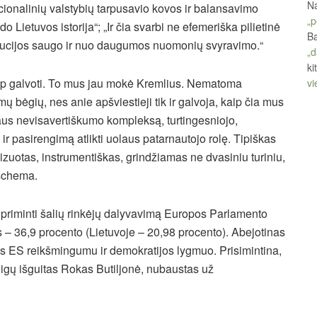
Na
cionalinių valstybių tarpusavio kovos ir balansavimo
„p
do Lietuvos istorija“; „Ir čia svarbi ne efemeriška pilietinė
Ba
stitucijos saugo ir nuo daugumos nuomonių svyravimo.“
„d
ki
itaip galvoti. To mus jau mokė Kremlius. Nematoma
vi
ų bėgių, nes anie apšviestieji tik ir galvoja, kaip čia mus
riaus nevisavertiškumo kompleksą, turtingesniojo,
ir pasirengimą atlikti uolaus patarnautojo rolę. Tipiškas
zuotas, instrumentiškas, grindžiamas ne dvasiniu turiniu,
schema.
 priminti šalių rinkėjų dalyvavimą Europos Parlamento
s – 36,9 procento (Lietuvoje – 20,98 procento). Abejotinas
 ES reikšmingumu ir demokratijos lygmuo. Prisimintina,
eigų išguitas Rokas Butiljonė, nubaustas už