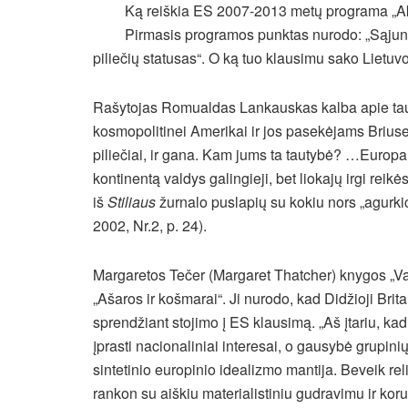
Ką reiškia ES 2007-2013 metų programa „Aktyv
Pirmasis programos punktas nurodo: „Sąjungo
piliečių statusas“. O ką tuo klausimu sako Lietuv
Rašytojas Romualdas Lankauskas kalba apie tauto
kosmopolitinei Amerikai ir jos pasekėjams Briusely
piliečiai, ir gana. Kam jums ta tautybė? …Europa
kontinentą valdys galingieji, bet liokajų irgi reikė
iš
Stiliaus
žurnalo puslapių su kokiu nors „agurkic
2002, Nr.2, p. 24).
Margaretos Tečer (Margaret Thatcher) knygos „V
„Ašaros ir košmarai“. Ji nurodo, kad Didžioji Brit
sprendžiant stojimo į ES klausimą. „Aš įtariu, k
įprasti nacionaliniai interesai, o gausybė grupin
sintetinio europinio idealizmo mantija. Beveik re
rankon su aiškiu materialistiniu gudravimu ir koru