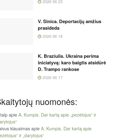
2026 06 23
V. Sinica. Deportacijų amžius
prasideda
2026 06 18
K. Braziulis. Ukraina perima
iniciatyvą: karo baigtis atsidūrė
D. Trampo rankose
2026 06 17
kaitytojų nuomonės:
taip
apie
A. Kumpis. Dar kartą apie „pezėtojus“ ir
arytojus“
ivus klausimas
apie
A. Kumpis. Dar kartą apie
ezėtojus“ ir „darytojus“