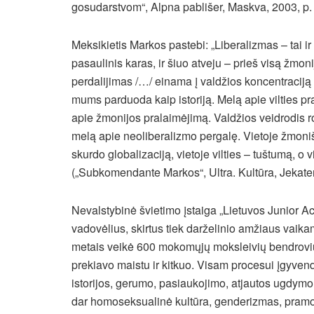
gosudarstvom“, Alpna pablišer, Maskva, 2003, p.
Meksikietis Markos pastebi: „Liberalizmas – tai ir
pasaulinis karas, ir šiuo atveju – prieš visą žmoni
perdalijimas /…/ einama į valdžios koncentraciją
mums parduoda kaip istoriją. Melą apie vilties p
apie žmonijos pralaimėjimą. Valdžios veidrodis 
melą apie neoliberalizmo pergalę. Vietoje žmoni
skurdo globalizaciją, vietoje vilties – tuštumą, o
(„Subkomendante Markos“, Ultra. Kultūra, Jekater
Nevalstybinė švietimo įstaiga „Lietuvos Junior A
vadovėlius, skirtus tiek darželinio amžiaus vaik
metais veikė 600 mokomųjų moksleivių bendrovių, k
prekiavo maistu ir kitkuo. Visam procesui įgyvendin
istorijos, gerumo, pasiaukojimo, atjautos ugdym
dar homoseksualinė kultūra, genderizmas, pramog