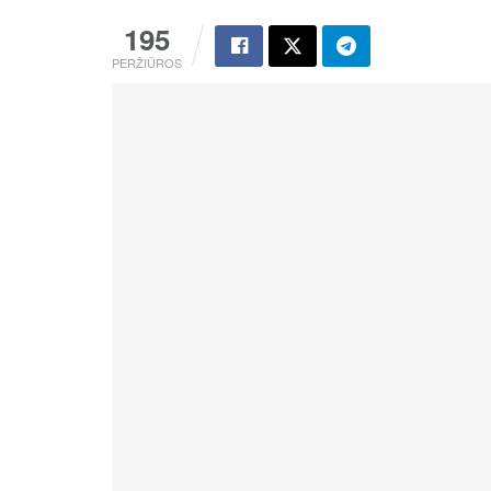
195
PERŽIŪROS