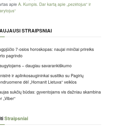
rtas
apie
A. Kumpis. Dar kartą apie „pezėtojus“ ir
arytojus“
AUJAUSI STRAIPSNIAI
gpjūčio 7-osios horoskopas: naujai minčiai prireiks
irto pagrindo
augytojams – daugiau savarankiškumo
nistrė ir aplinkosaugininkai susitiko su Pagirių
ndruomene dėl „Homanit Lietuva“ veiklos
ujas sukčių būdas: gyventojams vis dažniau skambina
r „Viber“
ti
Straipsniai