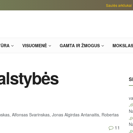
Saulės arkliukai
TŪRA
VISUOMENĖ
GAMTA IR ŽMOGUS
MOKSLA
valstybės
S
va
„d
Na
uskas, Alfonsas Svarinskas, Jonas Algirdas Antanaitis, Robertas
„p
Na
11
„p