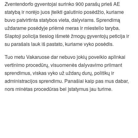
Zventendorfo gyventojai surinko 900 parašų prieš AE
statybą ir norėjo juos įteikti galutinio posėdžio, kuriame
buvo patvirtinta statybos vieta, dalyviams. Sprendimą
uždarame posėdyje priėmė meras ir miestelio taryba.
Slaptoji policija tiesiog išmetė žmogų gyventojų peticija ir
su parašais lauk iš pastato, kuriame vyko posėdis.
Tuo metu Vakaruose dar nebuvo jokių poveikio aplinkai
vertinimo procedūrų, visuomenės dalyvavimo priimant
sprendimus, viskas vyko už uždarų durų, politikų ir
administracijos sprendimu. Panašiai kaip pas mus dabar,
nors minėtas procedūras bei įstatymus jau turime.