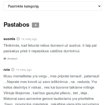
ALKO
TURINYS
Pastabos
4
suomis
14 metų ago
Tikėkimės, kad lietuviai nebus durnesni už austrus. Ir taip pat
pasisakys prieš ir nepasiduos valdžios durninimui.
Atsakyti
ruta
14 metų ago
Musu mentalitetas yra vergu , mes priprate tarnauti , patarnauti
…Neprate mes kovoti uz savo isitikinimus , na , neduota .Yra
kelios desimtys ir viskas , nes kai buvome taikiame mitinge
Vilniuje tikejomes , kad bus gausybe pilieciu , bet , deja .
Matomai savo asmenine gerove tautieciams yra prioritetine
.Savo , provincijos miestelyje , pakalbine viena kita pazystama