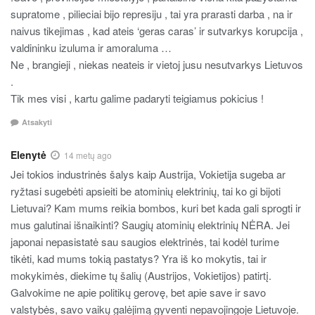
supratome , pilieciai bijo represiju , tai yra prarasti darba , na ir
naivus tikejimas , kad ateis ‘geras caras’ ir sutvarkys korupcija ,
valdininku izuluma ir amoraluma …
Ne , brangieji , niekas neateis ir vietoj jusu nesutvarkys Lietuvos
.
Tik mes visi , kartu galime padaryti teigiamus pokicius !
Atsakyti
Elenytė
14 metų ago
Jei tokios industrinės šalys kaip Austrija, Vokietija sugeba ar
ryžtasi sugebėti apsieiti be atominių elektrinių, tai ko gi bijoti
Lietuvai? Kam mums reikia bombos, kuri bet kada gali sprogti ir
mus galutinai išnaikinti? Saugių atominių elektrinių NĖRA. Jei
japonai nepasistatė sau saugios elektrinės, tai kodėl turime
tikėti, kad mums tokią pastatys? Yra iš ko mokytis, tai ir
mokykimės, diekime tų šalių (Austrijos, Vokietijos) patirtį.
Galvokime ne apie politikų gerovę, bet apie save ir savo
valstybės, savo vaikų galėjimą gyventi nepavojingoje Lietuvoje.