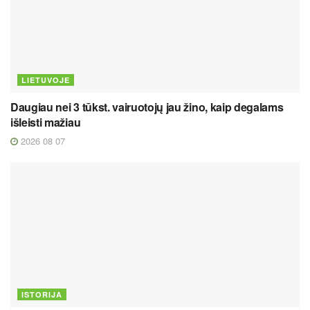
LIETUVOJE
Daugiau nei 3 tūkst. vairuotojų jau žino, kaip degalams
išleisti mažiau
2026 08 07
ISTORIJA