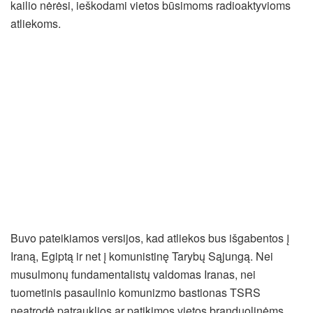
kailio nėrėsi, ieškodami vietos būsimoms radioaktyvioms
atliekoms.
Buvo pateikiamos versijos, kad atliekos bus išgabentos į
Iraną, Egiptą ir net į komunistinę Tarybų Sąjungą. Nei
musulmonų fundamentalistų valdomas Iranas, nei
tuometinis pasaulinio komunizmo bastionas TSRS
neatrodė patrauklios ar patikimos vietos branduolinėms