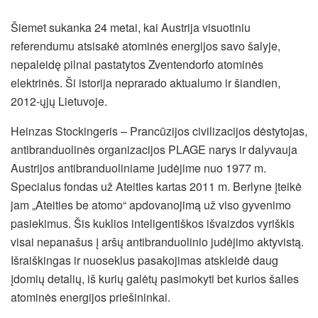
Šiemet sukanka 24 metai, kai Austrija visuotiniu
referendumu atsisakė atominės energijos savo šalyje,
nepaleidę pilnai pastatytos Zventendorfo atominės
elektrinės. Ši istorija neprarado aktualumo ir šiandien,
2012-ųjų Lietuvoje.
Heinzas Stockingeris – Prancūzijos civilizacijos dėstytojas,
antibranduolinės organizacijos PLAGE narys ir dalyvauja
Austrijos antibranduoliniame judėjime nuo 1977 m.
Specialus fondas už Ateities kartas 2011 m. Berlyne įteikė
jam „Ateities be atomo“ apdovanojimą už viso gyvenimo
pasiekimus. Šis kuklios inteligentiškos išvaizdos vyriškis
visai nepanašus į aršų antibranduolinio judėjimo aktyvistą.
Išraiškingas ir nuoseklus pasakojimas atskleidė daug
įdomių detalių, iš kurių galėtų pasimokyti bet kurios šalies
atominės energijos priešininkai.