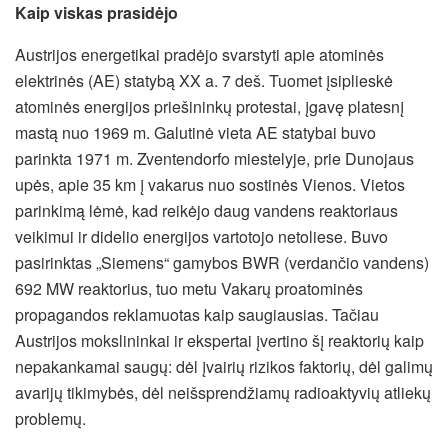
Kaip viskas prasidėjo
Austrijos energetikai pradėjo svarstyti apie atominės
elektrinės (AE) statybą XX a. 7 deš. Tuomet įsiplieskė
atominės energijos priešininkų protestai, įgavę platesnį
mastą nuo 1969 m. Galutinė vieta AE statybai buvo
parinkta 1971 m. Zventendorfo miestelyje, prie Dunojaus
upės, apie 35 km į vakarus nuo sostinės Vienos. Vietos
parinkimą lėmė, kad reikėjo daug vandens reaktoriaus
veikimui ir didelio energijos vartotojo netoliese. Buvo
pasirinktas „Siemens“ gamybos BWR (verdančio vandens)
692 MW reaktorius, tuo metu Vakarų proatominės
propagandos reklamuotas kaip saugiausias. Tačiau
Austrijos mokslininkai ir ekspertai įvertino šį reaktorių kaip
nepakankamai saugų: dėl įvairių rizikos faktorių, dėl galimų
avarijų tikimybės, dėl neišsprendžiamų radioaktyvių atliekų
problemų.