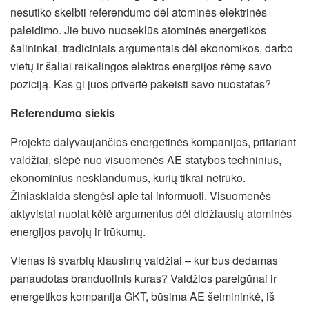
nesutiko skelbti referendumo dėl atominės elektrinės
paleidimo. Jie buvo nuoseklūs atominės energetikos
šalininkai, tradiciniais argumentais dėl ekonomikos, darbo
vietų ir šaliai reikalingos elektros energijos rėmę savo
poziciją. Kas gi juos privertė pakeisti savo nuostatas?
Referendumo siekis
Projekte dalyvaujančios energetinės kompanijos, pritariant
valdžiai, slėpė nuo visuomenės AE statybos techninius,
ekonominius nesklandumus, kurių tikrai netrūko.
Žiniasklaida stengėsi apie tai informuoti. Visuomenės
aktyvistai nuolat kėlė argumentus dėl didžiausių atominės
energijos pavojų ir trūkumų.
Vienas iš svarbių klausimų valdžiai – kur bus dedamas
panaudotas branduolinis kuras? Valdžios pareigūnai ir
energetikos kompanija GKT, būsima AE šeimininkė, iš