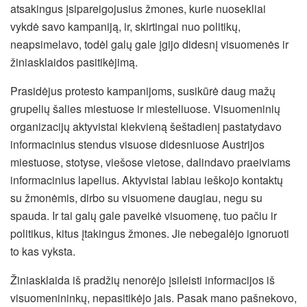
atsakingus įsipareigojusius žmones, kurie nuosekliai
vykdė savo kampaniją, ir, skirtingai nuo politikų,
neapsimelavo, todėl galų gale įgijo didesnį visuomenės ir
žiniasklaidos pasitikėjimą.
Prasidėjus protesto kampanijoms, susikūrė daug mažų
grupelių šalies miestuose ir miesteliuose. Visuomeninių
organizacijų aktyvistai kiekvieną šeštadienį pastatydavo
informacinius stendus visuose didesniuose Austrijos
miestuose, stotyse, viešose vietose, dalindavo praeiviams
informacinius lapelius. Aktyvistai labiau ieškojo kontaktų
su žmonėmis, dirbo su visuomene daugiau, negu su
spauda. Ir tai galų gale paveikė visuomenę, tuo pačiu ir
politikus, kitus įtakingus žmones. Jie nebegalėjo ignoruoti
to kas vyksta.
Žiniasklaida iš pradžių nenorėjo įsileisti informacijos iš
visuomenininkų, nepasitikėjo jais. Pasak mano pašnekovo,