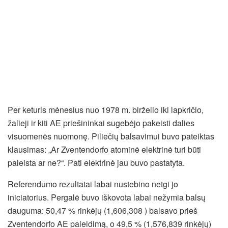
Per keturis mėnesius nuo 1978 m. birželio iki lapkričio,
žalieji ir kiti AE priešininkai sugebėjo pakeisti dalies
visuomenės nuomonę. Piliečių balsavimui buvo pateiktas
klausimas: „Ar Zventendorfo atominė elektrinė turi būti
paleista ar ne?“. Pati elektrinė jau buvo pastatyta.
Referendumo rezultatai labai nustebino netgi jo
iniciatorius. Pergalė buvo iškovota labai nežymia balsų
dauguma: 50,47 % rinkėjų (1,606,308 ) balsavo prieš
Zventendorfo AE paleidimą, o 49,5 % (1,576,839 rinkėjų)