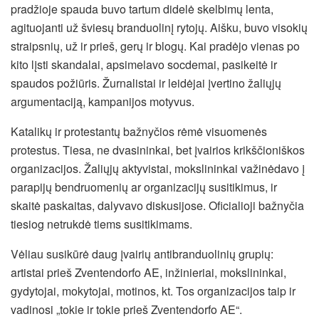
pradžioje spauda buvo tartum didelė skelbimų lenta,
agituojanti už šviesų branduolinį rytojų. Aišku, buvo visokių
straipsnių, už ir prieš, gerų ir blogų. Kai pradėjo vienas po
kito lįsti skandalai, apsimelavo socdemai, pasikeitė ir
spaudos požiūris. Žurnalistai ir leidėjai įvertino žaliųjų
argumentaciją, kampanijos motyvus.
Katalikų ir protestantų bažnyčios rėmė visuomenės
protestus. Tiesa, ne dvasininkai, bet įvairios krikščioniškos
organizacijos. Žaliųjų aktyvistai, mokslininkai važinėdavo į
parapijų bendruomenių ar organizacijų susitikimus, ir
skaitė paskaitas, dalyvavo diskusijose. Oficialioji bažnyčia
tiesiog netrukdė tiems susitikimams.
Vėliau susikūrė daug įvairių antibranduolinių grupių:
artistai prieš Zventendorfo AE, inžinieriai, mokslininkai,
gydytojai, mokytojai, motinos, kt. Tos organizacijos taip ir
vadinosi „tokie ir tokie prieš Zventendorfo AE“.