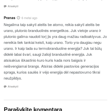
Atsakyti
Pranas
6 metai ago
Negalima taip sakyti ateitis be atomo, reikia sakyti ateitis be
urano, plutonio branduolinės energetikos. Juk vietoje urano ir
plutonio galima naudoti torį jis yra daug mažiau radioaktyvus. Jo
nereikia tiek tankiai keisti, kaip urano. Torio yra daugiau negu
urano. Ir kaip tada su termobranduoline energija? Juk tai būtų
didelė labai švari, saugi žalioji branduolinė energija. Juk
atsisakius iškastinio kuro kuris kada nors baigsis ir
neišvengiamai brangs. Atsiras didelė pastovios generacijos
spraga, kurios saulės ir vėjo energija dėl nepastovumo tikrai
neužpildys.
Atsakyti
Parašykite komentarą