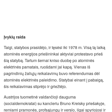
Įvykių raida
Taigi, statybos prasidėjo, ir tęsėsi iki 1978 m. Visą tą laiką
atominės energijos priešininkai aktyviai protestavo prieš
šią statybą. Tartum šernai kniso duobę po atominės
elektrinės pamatais, ruošdami jai kapą. Vienas iš
pagrindinių žaliųjų reikalavimų buvo referendumas dėl
atominės elektrinės paleidimo. Statybai einant į pabaigą,
šis reikalavimas stiprėjo ir griežtėjo.
Austrijos tuometinė valdančioji dauguma
(socialdemokratai) su kancleriu Bruno Kreisky priešakyje,
remiami pramonės, profsąjungų ir verslo, ilgai spyriojosi ir