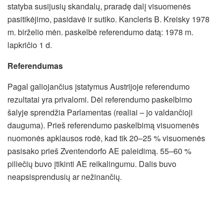
statyba susijusių skandalų, praradę dalį visuomenės
pasitikėjimo, pasidavė ir sutiko. Kancleris B. Kreisky 1978
m. birželio mėn. paskelbė referendumo datą: 1978 m.
lapkričio 1 d.
Referendumas
Pagal galiojančius įstatymus Austrijoje referendumo
rezultatai yra privalomi. Dėl referendumo paskelbimo
šalyje sprendžia Parlamentas (realiai – jo valdančioji
dauguma). Prieš referendumo paskelbimą visuomenės
nuomonės apklausos rodė, kad tik 20–25 % visuomenės
pasisako prieš Zventendorfo AE paleidimą. 55–60 %
piliečių buvo įtikinti AE reikalingumu. Dalis buvo
neapsisprendusių ar nežinančių.