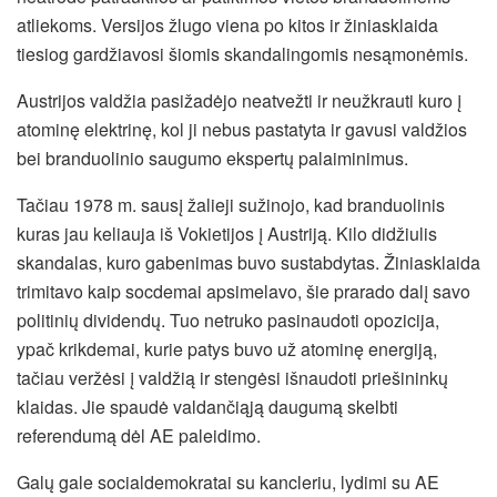
atliekoms. Versijos žlugo viena po kitos ir žiniasklaida
tiesiog gardžiavosi šiomis skandalingomis nesąmonėmis.
Austrijos valdžia pasižadėjo neatvežti ir neužkrauti kuro į
atominę elektrinę, kol ji nebus pastatyta ir gavusi valdžios
bei branduolinio saugumo ekspertų palaiminimus.
Tačiau 1978 m. sausį žalieji sužinojo, kad branduolinis
kuras jau keliauja iš Vokietijos į Austriją. Kilo didžiulis
skandalas, kuro gabenimas buvo sustabdytas. Žiniasklaida
trimitavo kaip socdemai apsimelavo, šie prarado dalį savo
politinių dividendų. Tuo netruko pasinaudoti opozicija,
ypač krikdemai, kurie patys buvo už atominę energiją,
tačiau veržėsi į valdžią ir stengėsi išnaudoti priešininkų
klaidas. Jie spaudė valdančiąją daugumą skelbti
referendumą dėl AE paleidimo.
Galų gale socialdemokratai su kancleriu, lydimi su AE