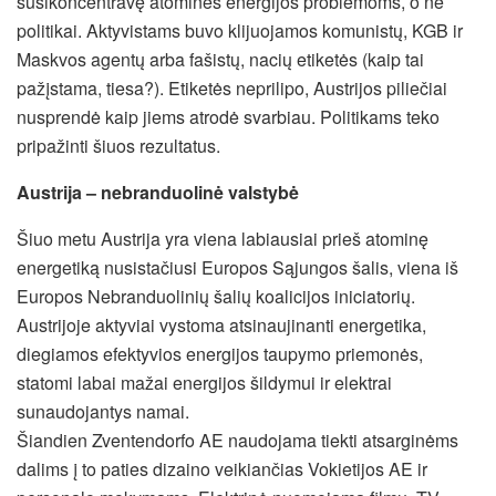
susikoncentravę atominės energijos problemoms, o ne
politikai. Aktyvistams buvo klijuojamos komunistų, KGB ir
Maskvos agentų arba fašistų, nacių etiketės (kaip tai
pažįstama, tiesa?). Etiketės neprilipo, Austrijos piliečiai
nusprendė kaip jiems atrodė svarbiau. Politikams teko
pripažinti šiuos rezultatus.
Austrija – nebranduolinė valstybė
Šiuo metu Austrija yra viena labiausiai prieš atominę
energetiką nusistačiusi Europos Sąjungos šalis, viena iš
Europos Nebranduolinių šalių koalicijos iniciatorių.
Austrijoje aktyviai vystoma atsinaujinanti energetika,
diegiamos efektyvios energijos taupymo priemonės,
statomi labai mažai energijos šildymui ir elektrai
sunaudojantys namai.
Šiandien Zventendorfo AE naudojama tiekti atsarginėms
dalims į to paties dizaino veikiančias Vokietijos AE ir