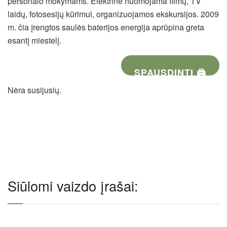
personalo mokymams. Elektrinė nuomojama filmų, TV
laidų, fotosesijų kūrimui, organizuojamos ekskursijos. 2009
m. čia įrengtos saulės baterijos energija aprūpina greta
esantį miestelį.
SPAUSDINTI 🖨
Nėra susijusių.
Siūlomi vaizdo įrašai: