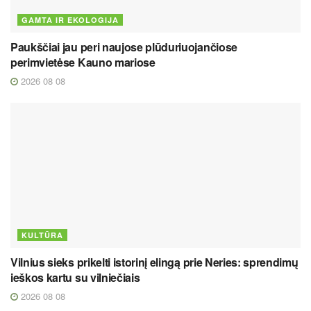
GAMTA IR EKOLOGIJA
Paukščiai jau peri naujose plūduriuojančiose
perimvietėse Kauno mariose
2026 08 08
KULTŪRA
Vilnius sieks prikelti istorinį elingą prie Neries: sprendimų
ieškos kartu su vilniečiais
2026 08 08