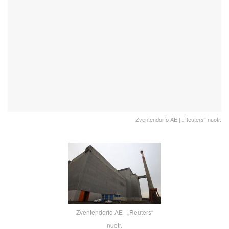
Zventendorfo AE | „Reuters“ nuotr.
Zventendorfo AE | „Reuters“
nuotr.