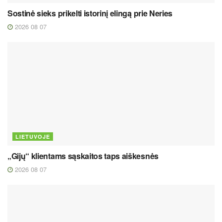
Sostinė sieks prikelti istorinį elingą prie Neries
2026 08 07
LIETUVOJE
„Gijų“ klientams sąskaitos taps aiškesnės
2026 08 07