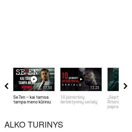
17:50
12:25
Se7en – kai tamsa
10 įsimintinų
„Septynių Ka
tampa meno kūriniu
detektyvinių serialų
Riteris" – kai
paprastumas
ALKO TURINYS