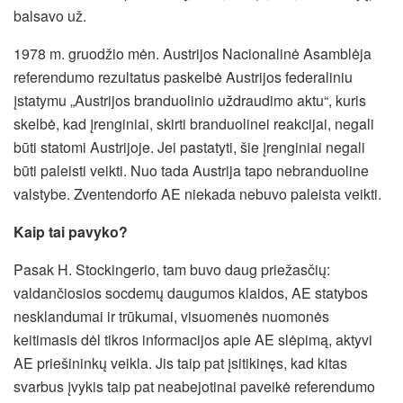
balsavo už.
1978 m. gruodžio mėn. Austrijos Nacionalinė Asamblėja
referendumo rezultatus paskelbė Austrijos federaliniu
įstatymu „Austrijos branduolinio uždraudimo aktu“, kuris
skelbė, kad įrenginiai, skirti branduolinei reakcijai, negali
būti statomi Austrijoje. Jei pastatyti, šie įrenginiai negali
būti paleisti veikti. Nuo tada Austrija tapo nebranduoline
valstybe. Zventendorfo AE niekada nebuvo paleista veikti.
Kaip tai pavyko?
Pasak H. Stockingerio, tam buvo daug priežasčių:
valdančiosios socdemų daugumos klaidos, AE statybos
nesklandumai ir trūkumai, visuomenės nuomonės
keitimasis dėl tikros informacijos apie AE slėpimą, aktyvi
AE priešininkų veikla. Jis taip pat įsitikinęs, kad kitas
svarbus įvykis taip pat neabejotinai paveikė referendumo