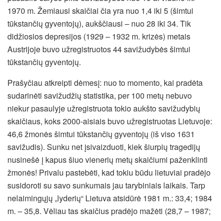
1970 m. Žemiausi skaičiai čia yra nuo 1,4 iki 5 (šimtui
tūkstančių gyventojų), aukščiausi – nuo 28 iki 34. Tik
didžiosios depresijos (1929 – 1932 m. krizės) metais
Austrijoje buvo užregistruotos 44 savižudybės šimtui
tūkstančių gyventojų.
Prašyčiau atkreipti dėmesį: nuo to momento, kai pradėta
sudarinėti savižudžių statistika, per 100 metų nebuvo
niekur pasaulyje užregistruota tokio aukšto savižudybių
skaičiaus, koks 2000-aisiais buvo užregistruotas Lietuvoje:
46,6 žmonės šimtui tūkstančių gyventojų (iš viso 1631
savižudis). Sunku net įsivaizduoti, kiek šiurpių tragedijų
nusinešė į kapus šiuo vienerių metų skaičiumi paženklinti
žmonės! Privalu pastebėti, kad tokiu būdu lietuviai pradėjo
susidoroti su savo sunkumais jau tarybiniais laikais. Tarp
nelaimingųjų „lyderių“ Lietuva atsidūrė 1981 m.: 33,4; 1984
m. – 35,8. Vėliau tas skaičius pradėjo mažėti (28,7 – 1987;