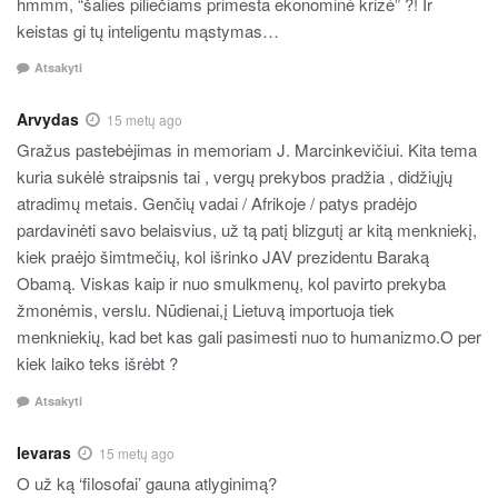
hmmm, “šalies piliečiams primesta ekonominė krizė” ?! Ir
keistas gi tų inteligentu mąstymas…
Atsakyti
Arvydas
15 metų ago
Gražus pastebėjimas in memoriam J. Marcinkevičiui. Kita tema
kuria sukėlė straipsnis tai , vergų prekybos pradžia , didžiųjų
atradimų metais. Genčių vadai / Afrikoje / patys pradėjo
pardavinėti savo belaisvius, už tą patį blizgutį ar kitą menkniekį,
kiek praėjo šimtmečių, kol išrinko JAV prezidentu Baraką
Obamą. Viskas kaip ir nuo smulkmenų, kol pavirto prekyba
žmonėmis, verslu. Nūdienai,į Lietuvą importuoja tiek
menkniekių, kad bet kas gali pasimesti nuo to humanizmo.O per
kiek laiko teks išrėbt ?
Atsakyti
Ievaras
15 metų ago
O už ką ‘filosofai’ gauna atlyginimą?