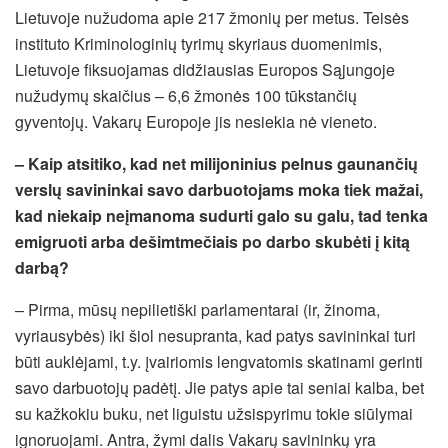
Lietuvoje nužudoma apie 217 žmonių per metus. Teisės
instituto Kriminologinių tyrimų skyriaus duomenimis,
Lietuvoje fiksuojamas didžiausias Europos Sąjungoje
nužudymų skaičius – 6,6 žmonės 100 tūkstančių
gyventojų. Vakarų Europoje jis nesiekia nė vieneto.
– Kaip atsitiko, kad net milijoninius pelnus gaunančių
verslų savininkai savo darbuotojams moka tiek mažai,
kad niekaip neįmanoma sudurti galo su galu, tad tenka
emigruoti arba dešimtmečiais po darbo skubėti į kitą
darbą?
– Pirma, mūsų nepilietiški parlamentarai (ir, žinoma,
vyriausybės) iki šiol nesupranta, kad patys savininkai turi
būti auklėjami, t.y. įvairiomis lengvatomis skatinami gerinti
savo darbuotojų padėtį. Jie patys apie tai seniai kalba, bet
su kažkokiu buku, net liguistu užsispyrimu tokie siūlymai
ignoruojami. Antra, žymi dalis Vakarų savininkų yra