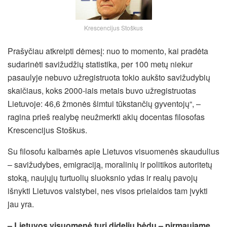
Krescencijus Stoškus
Prašyčiau atkreipti dėmesį: nuo to momento, kai pradėta
sudarinėti savižudžių statistika, per 100 metų niekur
pasaulyje nebuvo užregistruota tokio aukšto savižudybių
skaičiaus, koks 2000-iais metais buvo užregistruotas
Lietuvoje: 46,6 žmonės šimtui tūkstančių gyventojų“, –
ragina prieš realybę neužmerkti akių docentas filosofas
Krescencijus Stoškus.
Su filosofu kalbamės apie Lietuvos visuomenės skaudulius
–
savižudybes, emigraciją, moralinių ir politikos autoritetų
stoką, naujųjų turtuolių sluoksnio ydas ir realų pavojų
išnykti Lietuvos valstybei, nes visos prielaidos tam įvykti
jau yra.
– Lietuvos visuomenė turi didelių bėdų – pirmaujame