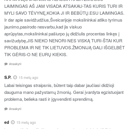
LAIMINGAS AŠ JAM VISADA ATSAKAU-TAS KURIS TURI IR
MYLI SAVO TĖVYNĘ,KOKIA JI IR BEBŪTŲ.ESU LAIMINGAS.
Ir dar apie savidžudžius,Šveicarijoje mokslininkai atliko tyrimus
jaunimo,pasirodo nesvarbu,kad jis viskuo
aprūpytas,mokslininkai pašiurpo jų didžiulis procentas linkęs į
savižudybę,JIS NIEKO NENORI-NES VISKĄ TURI-ŠTAI KUR
PROBLEMA IR NE TIK LIETUVOS.ŽMONIJĄ GALI IŠGELBĖT
TIK GĖRIS-O NE EURŲ KIEKIS.
Atsakyti
S.P.
15 metų ago
Labai teisingas straipsnis, būtent taip dabar jaučiasi didžioji
dauguma mano pažystamų žmonių. Gerai įvardyta egzistuojant
problema, belieka rasti ir įgyvendinti sprendimą.
Atsakyti
ed
15 metų ago