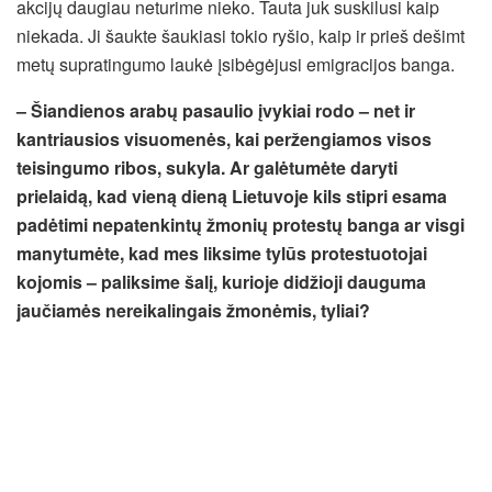
akcijų daugiau neturime nieko. Tauta juk suskilusi kaip
niekada. Ji šaukte šaukiasi tokio ryšio, kaip ir prieš dešimt
metų supratingumo laukė įsibėgėjusi emigracijos banga.
– Šiandienos arabų pasaulio įvykiai rodo – net ir
kantriausios visuomenės, kai peržengiamos visos
teisingumo ribos, sukyla. Ar galėtumėte daryti
prielaidą, kad vieną dieną Lietuvoje kils stipri esama
padėtimi nepatenkintų žmonių protestų banga ar visgi
manytumėte, kad mes liksime tylūs protestuotojai
kojomis – paliksime šalį, kurioje didžioji dauguma
jaučiamės nereikalingais žmonėmis, tyliai?