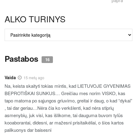
paprastumas
ALKO TURINYS
ALKO
TURINYS
Pastabos
16
Vaida
15 metų ago
Na, keista skaityti tokias mintis, kad LIETUVOJE GYVENIMAS
BEPROTIŠKAI SUNKUS… Greičiau mes norim VISKO, kas
tapo matoma po sąjungos griuvimo, greitai ir daug, o kad “dykai”
, tai dar geriau…Nėra čia ko verkšlenti, kad nėra stiprių
asmenybių, juk visi, kas išlikome, tai dauguma buvom tylūs
kooaborantai, didesni, ar mažesni prisitaikėliai, o šios kartos
palikuonys dar baisesni