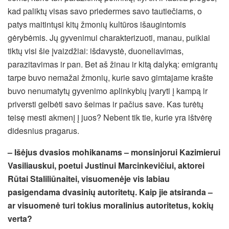
kad paliktų visas savo priedermes savo tautiečiams, o
patys maitintųsi kitų žmonių kultūros išaugintomis
gėrybėmis. Jų gyvenimui charakterizuoti, manau, puikiai
tiktų visi šie įvaizdžiai: išdavystė, duoneliavimas,
parazitavimas ir pan. Bet aš žinau ir kitą dalyką: emigrantų
tarpe buvo nemažai žmonių, kurie savo gimtajame krašte
buvo nenumatytų gyvenimo aplinkybių įvaryti į kampą ir
priversti gelbėti savo šeimas ir pačius save. Kas turėtų
teisę mesti akmenį į juos? Nebent tik tie, kurie yra ištvėrę
didesnius pragarus.
– Išėjus dvasios mohikanams – monsinjorui Kazimierui
Vasiliauskui, poetui Justinui Marcinkevičiui, aktorei
Rūtai Staliliūnaitei, visuomenėje vis labiau
pasigendama dvasinių autoritetų. Kaip jie atsiranda –
ar visuomenė turi tokius moralinius autoritetus, kokių
verta?