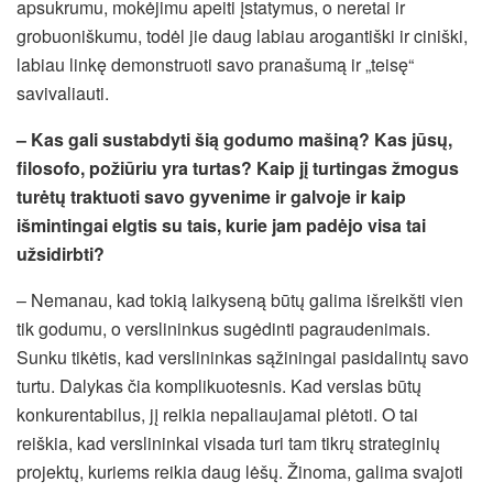
apsukrumu, mokėjimu apeiti įstatymus, o neretai ir
grobuoniškumu, todėl jie daug labiau arogantiški ir ciniški,
labiau linkę demonstruoti savo pranašumą ir „teisę“
savivaliauti.
– Kas gali sustabdyti šią godumo mašiną? Kas jūsų,
filosofo, požiūriu yra turtas? Kaip jį turtingas žmogus
turėtų traktuoti savo gyvenime ir galvoje ir kaip
išmintingai elgtis su tais, kurie jam padėjo visa tai
užsidirbti?
– Nemanau, kad tokią laikyseną būtų galima išreikšti vien
tik godumu, o verslininkus sugėdinti pagraudenimais.
Sunku tikėtis, kad verslininkas sąžiningai pasidalintų savo
turtu. Dalykas čia komplikuotesnis. Kad verslas būtų
konkurentabilus, jį reikia nepaliaujamai plėtoti. O tai
reiškia, kad verslininkai visada turi tam tikrų strateginių
projektų, kuriems reikia daug lėšų. Žinoma, galima svajoti