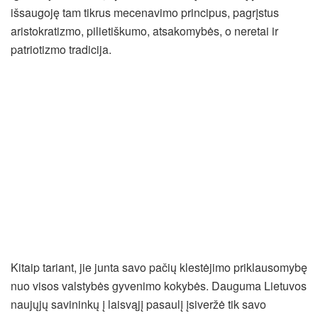
išsaugoję tam tikrus mecenavimo principus, pagrįstus
aristokratizmo, pilietiškumo, atsakomybės, o neretai ir
patriotizmo tradicija.
Kitaip tariant, jie junta savo pačių klestėjimo priklausomybę
nuo visos valstybės gyvenimo kokybės. Dauguma Lietuvos
naujųjų savininkų į laisvąjį pasaulį įsiveržė tik savo