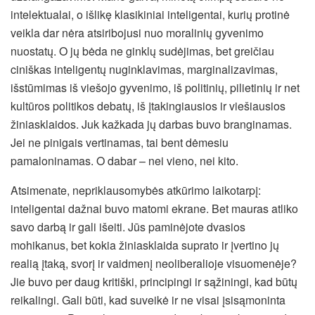
intelektualai, o išlikę klasikiniai inteligentai, kurių protinė
veikla dar nėra atsiribojusi nuo moralinių gyvenimo
nuostatų. O jų bėda ne ginklų sudėjimas, bet greičiau
ciniškas inteligentų nuginklavimas, marginalizavimas,
išstūmimas iš viešojo gyvenimo, iš politinių, pilietinių ir net
kultūros politikos debatų, iš įtakingiausios ir viešiausios
žiniasklaidos. Juk kažkada jų darbas buvo branginamas.
Jei ne pinigais vertinamas, tai bent dėmesiu
pamaloninamas. O dabar – nei vieno, nei kito.
Atsimenate, nepriklausomybės atkūrimo laikotarpį:
inteligentai dažnai buvo matomi ekrane. Bet mauras atliko
savo darbą ir gali išeiti. Jūs paminėjote dvasios
mohikanus, bet kokia žiniasklaida suprato ir įvertino jų
realią įtaką, svorį ir vaidmenį neoliberalioje visuomenėje?
Jie buvo per daug kritiški, principingi ir sąžiningi, kad būtų
reikalingi. Gali būti, kad suveikė ir ne visai įsisąmoninta