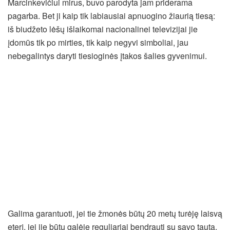
Marcinkevičiui mirus, buvo parodyta jam priderama
pagarba. Bet ji kaip tik labiausiai apnuogino žiaurią tiesą:
iš biudžeto lėšų išlaikomai nacionalinei televizijai jie
įdomūs tik po mirties, tik kaip negyvi simboliai, jau
nebegalintys daryti tiesioginės įtakos šalies gyvenimui.
Galima garantuoti, jei tie žmonės būtų 20 metų turėję laisvą
eterį, jei jie būtų galėję reguliariai bendrauti su savo tauta,