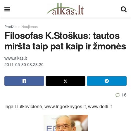
Pradžia
Naujienos
Filosofas K.Stoškus: tautos
miršta taip pat kaip ir žmonės
www.alkas.lt
2011-05-30 08:23:20
16
Inga Liutkevičienė, www.ingosknygos.lt, www.delfi.lt