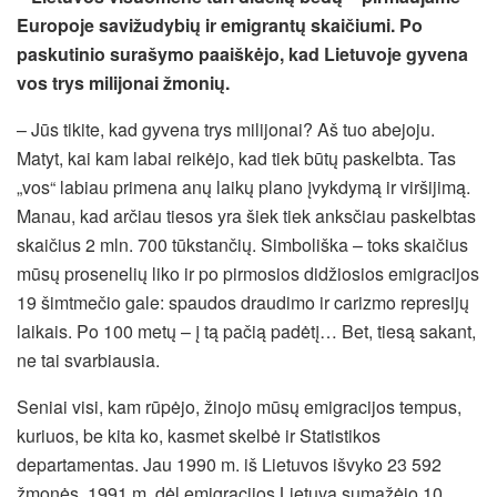
Europoje savižudybių ir emigrantų skaičiumi. Po
paskutinio surašymo paaiškėjo, kad Lietuvoje gyvena
vos trys milijonai žmonių.
– Jūs tikite, kad gyvena trys milijonai? Aš tuo abejoju.
Matyt, kai kam labai reikėjo, kad tiek būtų paskelbta. Tas
„vos“ labiau primena anų laikų plano įvykdymą ir viršijimą.
Manau, kad arčiau tiesos yra šiek tiek anksčiau paskelbtas
skaičius 2 mln. 700 tūkstančių. Simboliška – toks skaičius
mūsų prosenelių liko ir po pirmosios didžiosios emigracijos
19 šimtmečio gale: spaudos draudimo ir carizmo represijų
laikais. Po 100 metų – į tą pačią padėtį… Bet, tiesą sakant,
ne tai svarbiausia.
Seniai visi, kam rūpėjo, žinojo mūsų emigracijos tempus,
kuriuos, be kita ko, kasmet skelbė ir Statistikos
departamentas. Jau 1990 m. iš Lietuvos išvyko 23 592
žmonės. 1991 m. dėl emigracijos Lietuva sumažėjo 10