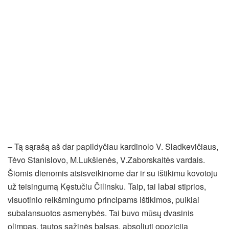
– Tą sąrašą aš dar papildyčiau kardinolo V. Sladkevičiaus,
Tėvo Stanislovo, M.Lukšienės, V.Zaborskaitės vardais.
Šiomis dienomis atsisveikinome dar ir su ištikimu kovotoju
už teisingumą Kęstučiu Čilinsku. Taip, tai labai stiprios,
visuotinio reikšmingumo principams ištikimos, puikiai
subalansuotos asmenybės. Tai buvo mūsų dvasinis
olimpas, tautos sąžinės balsas, absoliuti opozicija