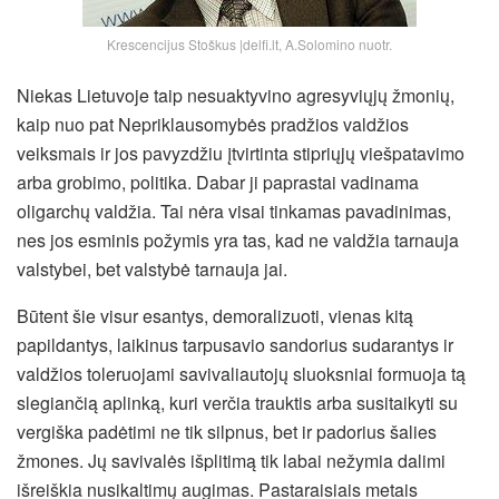
Krescencijus Stoškus |delfi.lt, A.Solomino nuotr.
Niekas Lietuvoje taip nesuaktyvino agresyviųjų žmonių,
kaip nuo pat Nepriklausomybės pradžios valdžios
veiksmais ir jos pavyzdžiu įtvirtinta stipriųjų viešpatavimo
arba grobimo, politika. Dabar ji paprastai vadinama
oligarchų valdžia. Tai nėra visai tinkamas pavadinimas,
nes jos esminis požymis yra tas, kad ne valdžia tarnauja
valstybei, bet valstybė tarnauja jai.
Būtent šie visur esantys, demoralizuoti, vienas kitą
papildantys, laikinus tarpusavio sandorius sudarantys ir
valdžios toleruojami savivaliautojų sluoksniai formuoja tą
slegiančią aplinką, kuri verčia trauktis arba susitaikyti su
vergiška padėtimi ne tik silpnus, bet ir padorius šalies
žmones. Jų savivalės išplitimą tik labai nežymia dalimi
išreiškia nusikaltimų augimas. Pastaraisiais metais