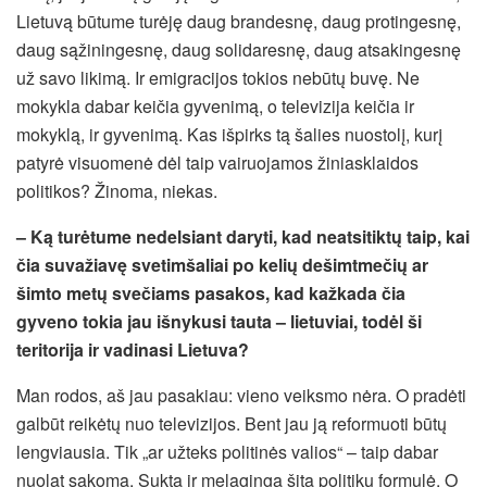
Lietuvą būtume turėję daug brandesnę, daug protingesnę,
daug sąžiningesnę, daug solidaresnę, daug atsakingesnę
už savo likimą. Ir emigracijos tokios nebūtų buvę. Ne
mokykla dabar keičia gyvenimą, o televizija keičia ir
mokyklą, ir gyvenimą. Kas išpirks tą šalies nuostolį, kurį
patyrė visuomenė dėl taip vairuojamos žiniasklaidos
politikos? Žinoma, niekas.
– Ką turėtume nedelsiant daryti, kad neatsitiktų taip, kai
čia suvažiavę svetimšaliai po kelių dešimtmečių ar
šimto metų svečiams pasakos, kad kažkada čia
gyveno tokia jau išnykusi tauta – lietuviai, todėl ši
teritorija ir vadinasi Lietuva?
Man rodos, aš jau pasakiau: vieno veiksmo nėra. O pradėti
galbūt reikėtų nuo televizijos. Bent jau ją reformuoti būtų
lengviausia. Tik „ar užteks politinės valios“ – taip dabar
nuolat sakoma. Sukta ir melaginga šita politikų formulė. O