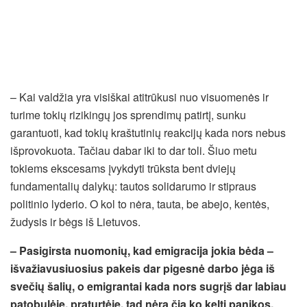
– Kai valdžia yra visiškai atitrūkusi nuo visuomenės ir
turime tokių rizikingų jos sprendimų patirtį, sunku
garantuoti, kad tokių kraštutinių reakcijų kada nors nebus
išprovokuota. Tačiau dabar iki to dar toli. Šiuo metu
tokiems ekscesams įvykdyti trūksta bent dviejų
fundamentalių dalykų: tautos solidarumo ir stipraus
politinio lyderio. O kol to nėra, tauta, be abejo, kentės,
žudysis ir bėgs iš Lietuvos.
– Pasigirsta nuomonių, kad emigracija jokia bėda –
išvažiavusiuosius pakeis dar pigesnė darbo jėga iš
svečių šalių, o emigrantai kada nors sugrįš dar labiau
patobulėję, praturtėję, tad nėra čia ko kelti panikos.