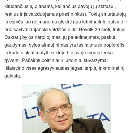
kliudančius jų planams, keliančius pavojų jų statusui,
realius ir įsivaizduojamus priešininkus). Tokių smurtautojų
iš esmės jau neįmanoma atskirti nuo kriminalinio gaivalo ir
nuo savivaliaujančio valdžios elito. Beveik 20 metų trukęs
Daktarų bylos narpliojimas, jų paleidinėjimas, paskui
gaudymas, bylos atnaujinimas yra tas lakmuso popierėlis,
iš kurio aiškiai matyti, kokioje Lietuvoje mums tenka
gyventi. Pašalinti politiniai ir juridiniai suvaržymai
išlaisvino visas agresyviausias jėgas, tarp jų ir kriminalinį
gaivalą.