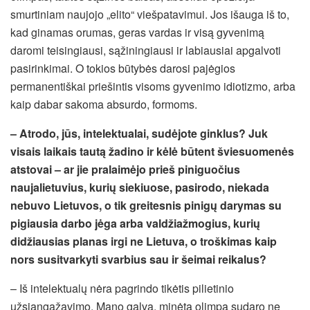
smurtiniam naujojo „elito“ viešpatavimui. Jos išauga iš to,
kad ginamas orumas, geras vardas ir visą gyvenimą
daromi teisingiausi, sąžiningiausi ir labiausiai apgalvoti
pasirinkimai. O tokios būtybės darosi pajėgios
permanentiškai priešintis visoms gyvenimo idiotizmo, arba
kaip dabar sakoma absurdo, formoms.
– Atrodo, jūs, intelektualai, sudėjote ginklus? Juk
visais laikais tautą žadino ir kėlė būtent šviesuomenės
atstovai – ar jie pralaimėjo prieš piniguočius
naujalietuvius, kurių siekiuose, pasirodo, niekada
nebuvo Lietuvos, o tik greitesnis pinigų darymas su
pigiausia darbo jėga arba valdžiažmogius, kurių
didžiausias planas irgi ne Lietuva, o troškimas kaip
nors susitvarkyti svarbius sau ir šeimai reikalus?
– Iš intelektualų nėra pagrindo tikėtis pilietinio
užsiangažavimo. Mano galva, minėtą olimpą sudaro ne