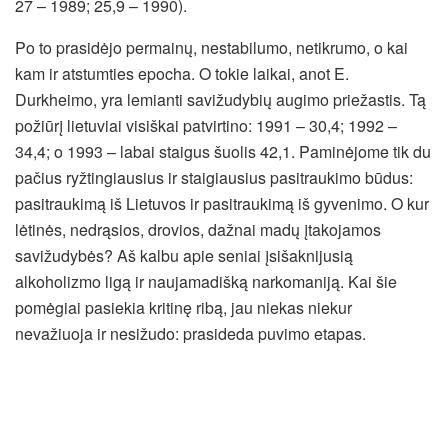
27 – 1989; 25,9 – 1990).
Po to prasidėjo permainų, nestabilumo, netikrumo, o kai
kam ir atstumties epocha. O tokie laikai, anot E.
Durkheimo, yra lemianti savižudybių augimo priežastis. Tą
požiūrį lietuviai visiškai patvirtino: 1991 – 30,4; 1992 –
34,4; o 1993 – labai staigus šuolis 42,1. Paminėjome tik du
pačius ryžtingiausius ir staigiausius pasitraukimo būdus:
pasitraukimą iš Lietuvos ir pasitraukimą iš gyvenimo. O kur
lėtinės, nedrąsios, drovios, dažnai madų įtakojamos
savižudybės? Aš kalbu apie seniai įsišaknijusią
alkoholizmo ligą ir naujamadišką narkomaniją. Kai šie
pomėgiai pasiekia kritinę ribą, jau niekas niekur
nevažiuoja ir nesižudo: prasideda puvimo etapas.