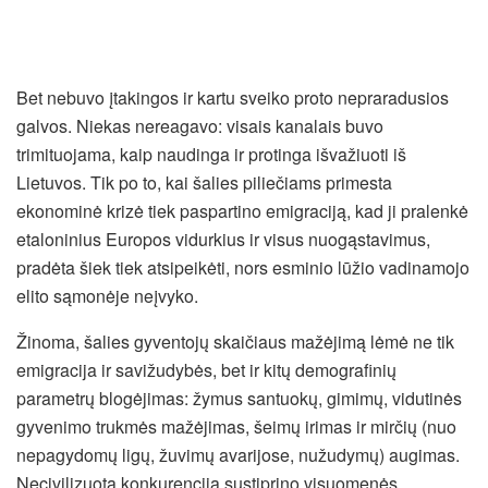
Bet nebuvo įtakingos ir kartu sveiko proto nepraradusios
galvos. Niekas nereagavo: visais kanalais buvo
trimituojama, kaip naudinga ir protinga išvažiuoti iš
Lietuvos. Tik po to, kai šalies piliečiams primesta
ekonominė krizė tiek paspartino emigraciją, kad ji pralenkė
etaloninius Europos vidurkius ir visus nuogąstavimus,
pradėta šiek tiek atsipeikėti, nors esminio lūžio vadinamojo
elito sąmonėje neįvyko.
Žinoma, šalies gyventojų skaičiaus mažėjimą lėmė ne tik
emigracija ir savižudybės, bet ir kitų demografinių
parametrų blogėjimas: žymus santuokų, gimimų, vidutinės
gyvenimo trukmės mažėjimas, šeimų irimas ir mirčių (nuo
nepagydomų ligų, žuvimų avarijose, nužudymų) augimas.
Necivilizuota konkurencija sustiprino visuomenės