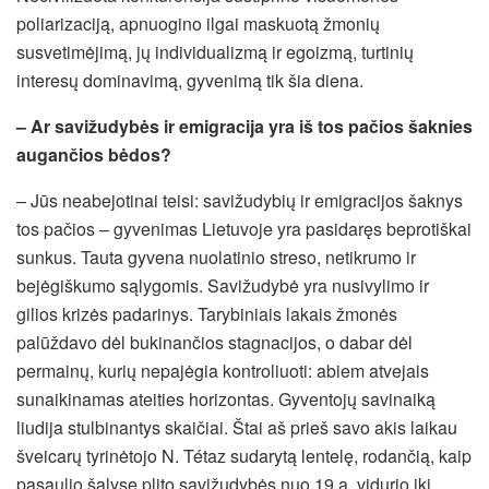
poliarizaciją, apnuogino ilgai maskuotą žmonių
susvetimėjimą, jų individualizmą ir egoizmą, turtinių
interesų dominavimą, gyvenimą tik šia diena.
– Ar savižudybės ir emigracija yra iš tos pačios šaknies
augančios bėdos?
– Jūs neabejotinai teisi: savižudybių ir emigracijos šaknys
tos pačios – gyvenimas Lietuvoje yra pasidaręs beprotiškai
sunkus. Tauta gyvena nuolatinio streso, netikrumo ir
bejėgiškumo sąlygomis. Savižudybė yra nusivylimo ir
gilios krizės padarinys. Tarybiniais lakais žmonės
palūždavo dėl bukinančios stagnacijos, o dabar dėl
permainų, kurių nepajėgia kontroliuoti: abiem atvejais
sunaikinamas ateities horizontas. Gyventojų savinaiką
liudija stulbinantys skaičiai. Štai aš prieš savo akis laikau
šveicarų tyrinėtojo N. Tétaz sudarytą lentelę, rodančią, kaip
pasaulio šalyse plito savižudybės nuo 19 a. vidurio iki