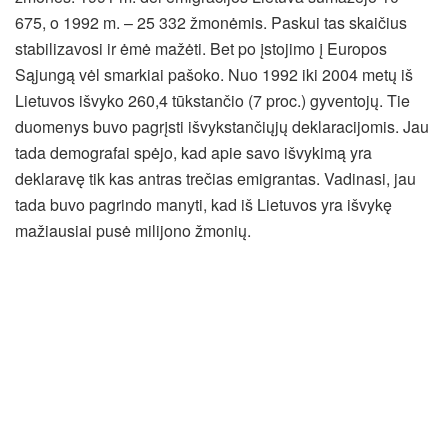
675, o 1992 m. – 25 332 žmonėmis. Paskui tas skaičius
stabilizavosi ir ėmė mažėti. Bet po įstojimo į Europos
Sąjungą vėl smarkiai pašoko. Nuo 1992 iki 2004 metų iš
Lietuvos išvyko 260,4 tūkstančio (7 proc.) gyventojų. Tie
duomenys buvo pagrįsti išvykstančiųjų deklaracijomis. Jau
tada demografai spėjo, kad apie savo išvykimą yra
deklaravę tik kas antras trečias emigrantas. Vadinasi, jau
tada buvo pagrindo manyti, kad iš Lietuvos yra išvykę
mažiausiai pusė milijono žmonių.