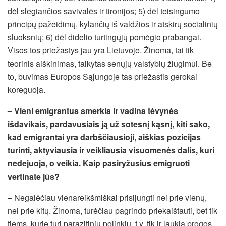
dėl slegiančios savivalės ir tironijos; 5) dėl teisingumo
principų pažeidimų, kylančių iš valdžios ir atskirų socialinių
sluoksnių; 6) dėl didelio turtingųjų pomėgio prabangai.
Visos tos priežastys jau yra Lietuvoje. Žinoma, tai tik
teorinis aiškinimas, taikytas senųjų valstybių žlugimui. Be
to, buvimas Europos Sąjungoje tas priežastis gerokai
koreguoja.
– Vieni emigrantus smerkia ir vadina tėvynės
išdavikais, pardavusiais ją už sotesnį kąsnį, kiti sako,
kad emigrantai yra darbščiausioji, aiškias pozicijas
turinti, aktyviausia ir veikliausia visuomenės dalis, kuri
nedejuoja, o veikia. Kaip pasiryžusius emigruoti
vertinate jūs?
– Negalėčiau vienareikšmiškai prisijungti nei prie vienų,
nei prie kitų. Žinoma, turėčiau pagrindo priekaištauti, bet tik
tiems, kurie turi parazitinių polinkių, t.y. tik ir laukia progos,