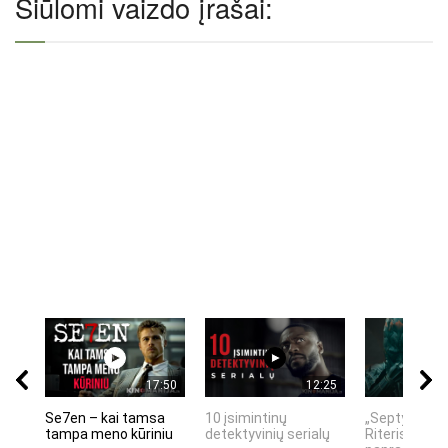
Siūlomi vaizdo įrašai:
17:50
12:25
Se7en – kai tamsa
10 įsimintinų
„Septynių Ka
tampa meno kūriniu
detektyvinių serialų
Riteris" – kai