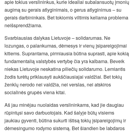
apie tokius verslininkus, kurie idealiai subalansuotų įmonių
augimą su gerais atlyginimais, o gerus atlyginimus – su
gerais darbininkais. Bet tokiomis viltimis keliama problema
neišsprendžiama.
Svarbiausias dalykas Lietuvoje – solidarumas. Ne
lozungas, o palankumas, dėmesys ir vienų įsipareigojimai
kitiems. Suprantama, pirmiausia būtina suprasti, apie kokią
fundamentalią valstybės vertybę čia yra kalbama. Beveik
niekas Lietuvoje neskatina piliečių solidarumo. Lemiantis
žodis turėtų priklausyti aukščiausiajai valdžiai. Bet tokių
ženklų nerodo nei valdžia, nei verslas, nei atskiros
socialinės grupės viena kitai.
Aš jau minėjau nuolaidas verslininkams, kad jie daugiau
rūpintųsi savo darbuotojais. Kad šalyje būtų visiems
jaukiau gyventi, būtina sukurti ištisą tokių įsipareigojimų ir
dėmesingumo rodymo sistemą. Bet šiandien be labdaros