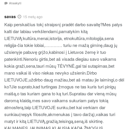
Atsakyti
savas
15 metų ago
Kaip perskaičius tokį straipsnį pradėt darbo savaitę?Mes patys
kalti dar labiau verkšlendami,pamatykim kitą
LIETUVĄ:kultūra,menai,istorija, etnokultūra,mitologija,sena
religija-čia tokie lobiai,………… turiu ne mažą giminę,daug jų
užsienyje pabuvę grįžo,kabinosi į Lietuvos žemę ir tuo
patenkinti.Nenoriu girtis,bet aš visada diegiau savo vaikams
kokia graži,sena,tauri mūsų TĖVYNĖ,gal tai sutapimas,bet
mano vaikai iš viso niekas nevyko užsienin.Dirbo
LIETUVOJE,uždirbo daug mažiau,bet aš matau jie laimingi,o dėl
ko?Jie suprato,kad turtingas žmogus ne tas kuris turi pinigų
maišą,o tas kuriam gana to ką turi.Supratau dar vieną mūsų
daromą klaidą,mes savo vaikams sukuriam patys tokią
atmosferą,taip LIETUVOJE sunku,bet kai verkiam dar
sunkiau(nepyk filosofe,akmenukas į tavo daržą),vaikas turi
matyt ir kitą LIETUVĄ,gražią,teisingą,seną,iš skirtinę.
KAI MANĘS JAUNIMAS KLAUSIA KADA ŽMOGUS