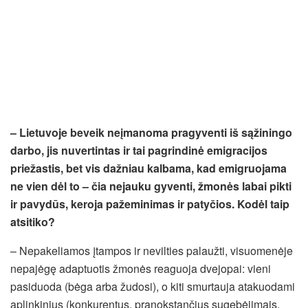
– Lietuvoje beveik neįmanoma pragyventi iš sąžiningo
darbo, jis nuvertintas ir tai pagrindinė emigracijos
priežastis, bet vis dažniau kalbama, kad emigruojama
ne vien dėl to – čia nejauku gyventi, žmonės labai pikti
ir pavydūs, keroja pažeminimas ir patyčios. Kodėl taip
atsitiko?
– Nepakeliamos įtampos ir nevilties palaužti, visuomenėje
nepajėgę adaptuotis žmonės reaguoja dvejopai: vieni
pasiduoda (bėga arba žudosi), o kiti smurtauja atakuodami
aplinkinius (konkurentus, pranokstančius sugebėjimais,