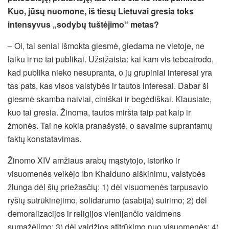
Kuo, jūsų nuomone, iš tiesų Lietuvai gresia toks
intensyvus „sodybų tuštėjimo“ metas?
– Oi, tai seniai išmokta giesmė, giedama ne vietoje, ne
laiku ir ne tai publikai. Užsižaista: kai kam vis tebeatrodo,
kad publika nieko nesupranta, o jų grupiniai interesai yra
tas pats, kas visos valstybės ir tautos interesai. Dabar ši
giesmė skamba naiviai, ciniškai ir begėdiškai. Klausiate,
kuo tai gresia. Žinoma, tautos miršta taip pat kaip ir
žmonės. Tai ne kokia pranašystė, o savaime suprantamų
faktų konstatavimas.
Žinomo XIV amžiaus arabų mąstytojo, istoriko ir
visuomenės veikėjo Ibn Khalduno aiškinimu, valstybės
žlunga dėl šių priežasčių: 1) dėl visuomenės tarpusavio
ryšių sutrūkinėjimo, solidarumo (asabija) suirimo; 2) dėl
demoralizacijos ir religijos vienijančio vaidmens
sumažėjimo; 3) dėl valdžios atitrūkimo nuo visuomenės; 4)