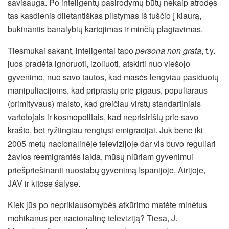
savisauga. Po inteligentų pasirodymų būtų nekaip atrodęs
tas kasdienis diletantiškas pilstymas iš tuščio į kiaurą,
bukinantis banalybių kartojimas ir minčių plagiavimas.
Tiesmukai sakant, inteligentai tapo
persona non grata
, t.y.
juos pradėta ignoruoti, izoliuoti, atskirti nuo viešojo
gyvenimo, nuo savo tautos, kad masės lengviau pasiduotų
manipuliacijoms, kad priprastų prie pigaus, populiaraus
(primityvaus) maisto, kad greičiau virstų standartiniais
vartotojais ir kosmopolitais, kad neprisirištų prie savo
krašto, bet ryžtingiau rengtųsi emigracijai. Juk bene iki
2005 metų nacionalinėje televizijoje dar vis buvo reguliari
žavios reemigrantės laida, mūsų niūriam gyvenimui
priešpriešinanti nuostabų gyvenimą Ispanijoje, Airijoje,
JAV ir kitose šalyse.
Kiek jūs po nepriklausomybės atkūrimo matėte minėtus
mohikanus per nacionalinę televiziją? Tiesa, J.