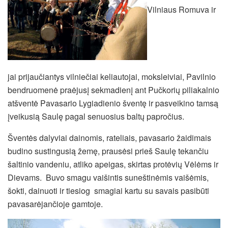
Vilniaus Romuva ir
jai prijaučiantys vilniečiai keliautojai, moksleiviai, Pavilnio
bendruomenė praėjusį sekmadienį ant Pučkorių piliakalnio
atšventė Pavasario Lygiadienio šventę ir pasveikino tamsą
įveikusią Saulę pagal senuosius baltų papročius.
Šventės dalyviai dainomis, rateliais, pavasario žaidimais
budino sustingusią žemę, prausėsi prieš Saulę tekančiu
šaltinio vandeniu, atliko apeigas, skirtas protėvių Vėlėms ir
Dievams. Buvo smagu vaišintis suneštinėmis vaišėmis,
šokti, dainuoti ir tiesiog smagiai kartu su savais pasibūti
pavasarėjančioje gamtoje.