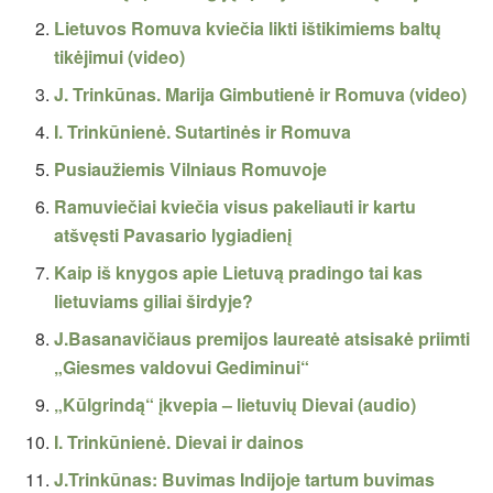
Lietuvos Romuva kviečia likti ištikimiems baltų
tikėjimui (video)
J. Trinkūnas. Marija Gimbutienė ir Romuva (video)
I. Trinkūnienė. Sutartinės ir Romuva
Pusiaužiemis Vilniaus Romuvoje
Ramuviečiai kviečia visus pakeliauti ir kartu
atšvęsti Pavasario lygiadienį
Kaip iš knygos apie Lietuvą pradingo tai kas
lietuviams giliai širdyje?
J.Basanavičiaus premijos laureatė atsisakė priimti
„Giesmes valdovui Gediminui“
„Kūlgrindą“ įkvepia – lietuvių Dievai (audio)
I. Trinkūnienė. Dievai ir dainos
J.Trinkūnas: Buvimas Indijoje tartum buvimas