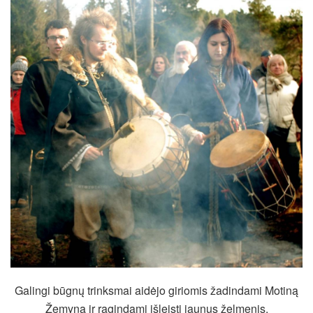
Galingi būgnų trinksmai aidėjo giriomis žadindami Motiną
Žemyną ir ragindami išleisti jaunus želmenis.