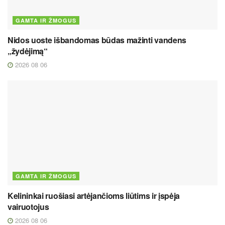
GAMTA IR ŽMOGUS
Nidos uoste išbandomas būdas mažinti vandens
„žydėjimą“
2026 08 06
GAMTA IR ŽMOGUS
Kelininkai ruošiasi artėjančioms liūtims ir įspėja
vairuotojus
2026 08 06