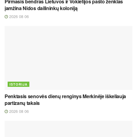
Pirmasis bendras Lietuvos ir Vokietijos pašto ženklas
įamžina Nidos dailininkų koloniją
2026 08 06
ISTORIJA
Penktasis senovės dienų renginys Merkinėje iškeliauja
partizanų takais
2026 08 06