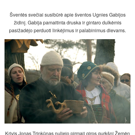
Šventės svečiai susibūrė apie šventos Ugnies Gabijos
židinį. Gabija pamaitinta druska ir gintaro dulkėmis
pasižadėjo perduoti linkėjimus ir palabinimus dievams.
Krivis Jonas Trinkūnas nuliejo pirmąjį giros gurkšnį Žemėn