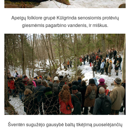
Apeigų folklore grupė Kūlgrinda senosiomis protėvių
giesmėmis pagarbino vandenis, ir miškus.
Šventėn sugužėjo gausybė baltų tikėjimą puoselėjančių