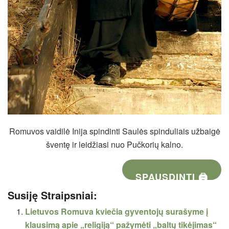
Romuvos vaidilė Inija spindinti Saulės spinduliais užbaigė
šventę ir leidžiasi nuo Pučkorių kalno.
SPAUSDINTI 🖨
Susiję Straipsniai:
Lietuvos Romuva kviečia gyventojų surašyme į
klausimą apie „religiją“ pažymėti „baltų tikėjimas“