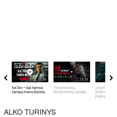
17:50
12:25
Se7en – kai tamsa
10 įsimintinų
„Septynių Ka
tampa meno kūriniu
detektyvinių serialų
Riteris" – kai
paprastumas
ALKO TURINYS