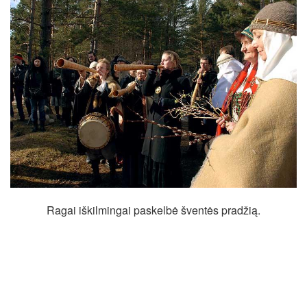
Ragai iškilmingai paskelbė šventės pradžią.