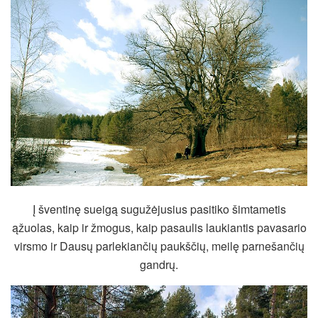
Į šventinę sueigą sugužėjusius pasitiko šimtametis
ąžuolas, kaip ir žmogus, kaip pasaulis laukiantis pavasario
virsmo ir Dausų parlekiančių paukščių, meilę parnešančių
gandrų.