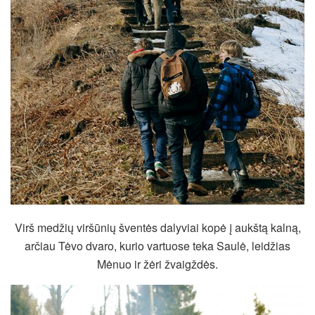
Virš medžių viršūnių šventės dalyviai kopė į aukštą kalną,
arčiau Tėvo dvaro, kurio vartuose teka Saulė, leidžias
Mėnuo ir žėri žvaigždės.