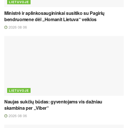
LIETUVOJE
Ministrė ir aplinkosaugininkai susitiko su Pagirių
bendruomene dėl „Homanit Lietuva“ veiklos
2026 08 06
LIETUVOJE
Naujas sukčių būdas: gyventojams vis dažniau
skambina per „Viber“
2026 08 06