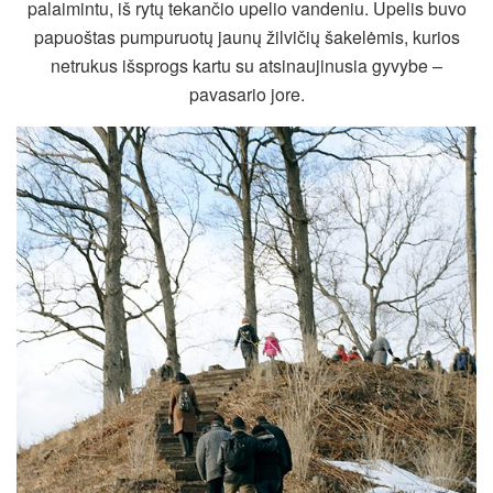
palaimintu, iš rytų tekančio upelio vandeniu. Upelis buvo
papuoštas pumpuruotų jaunų žilvičių šakelėmis, kurios
netrukus išsprogs kartu su atsinaujinusia gyvybe –
pavasario jore.