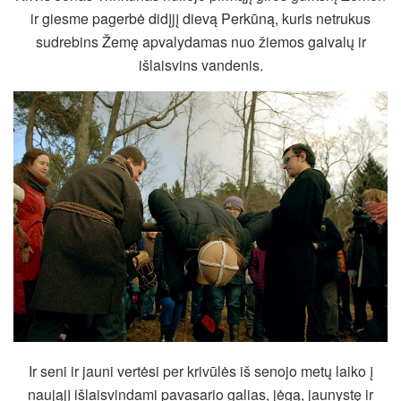
ir giesme pagerbė didįjį dievą Perkūną, kuris netrukus
sudrebins Žemę apvalydamas nuo žiemos gaivalų ir
išlaisvins vandenis.
Ir seni ir jauni vertėsi per krivūlės iš senojo metų laiko į
naująjį išlaisvindami pavasario galias, jėgą, jaunystę ir